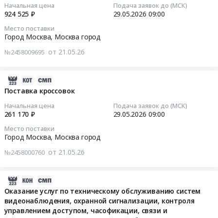
18:35:07
19677719
at
Начальная цена
Подача заявок до (МСК)
руб.
услуг
по
924 525 ₽
29.05.2026
09:00
руб.
г.
по
техническому
2026-
Москва,
чистке
Место поставки
обслуживанию
05-
Москва
Город Москва,
Москва город
специальной
автоматизированных
29
город
одежды
от 21.05.26
конвейеров
№2458009695
09:00:00
,
и
для
Russia,
специальной
верхней
Тендер
RU
2026-
обуви
одежды
на
Москва
06-
Поставка кроссовок
at
Тендер
оказание
город
04
Город
на
Начальная цена
Подача заявок до (МСК)
услуг
Крановое
10:03:45
Москва,
261 170 ₽
29.05.2026
09:00
оказание
по
и
Москва
услуг
Место поставки
периодической
подъемное
2026-
город
Город Москва,
Москва город
по
поверке
оборудование,
05-
,
техническому
средств
от 21.05.26
№2458000760
монтаж
29
Russia,
обслуживанию
измерений
и
09:00:00
RU
автоматизированных
(манометров
обслуживание
Москва
2026-
конвейеров
и
Предмет
Тендер
город
06-
Оказание услуг по техническому обслуживанию систем
для
датчиков
тендера:
на
Услуги
видеонаблюдения, охранной сигнализации, контроля
05
верхней
загазованности)
Оказание
поставку
химчисток,
управлением доступом, часофикации, связи и
10:36:03
одежды
Тендер
услуг