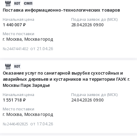
датчиков
Тендер
2026-
систем
Москва,
растений)
загазованности).
на
05-
Поставка информационно-технологических товаров
видеонаблюдения,
Москва
в
Цена:
оказание
04
охранной
город
Начальная цена
Подача заявок до (МСК)
2026
924525
услуг
21:51:09
1 440 007 ₽
28.04.2026
09:00
сигнализации,
,
г
руб.
по
контроля
Russia,
Тендер
Место поставки
техническому
2026-
управлением
RU
г. Москва,
Москва город
на
обслуживанию
04-
доступом,
Москва
оказание
подъемников
от 21.04.26
№2447441402
28
часофикации,
город
услуг
с
09:00:00
связи
Лабораторное
по
рабочей
и
(кроме
2026-
восстановлению
платформой
Тендер
сигнализации
медицинского)
05-
Оказание услуг по санитарной вырубке сухостойных и
временной
(площадкой)
на
МГН
и
аварийных деревьев и кустарников на территории ГАУК г.
12
декоративной
Тендер
поставку
Москвы Парк Зарядье
и
испытательное
21:29:11
цветочной
на
информационно-
досмотрового
оборудование
экспозиции
Начальная цена
Подача заявок до (МСК)
оказание
технологических
оборудования
и
2026-
1 551 718 ₽
24.04.2026
09:00
(летняя
услуг
товаров
в
материалы,
04-
посадка
по
Место поставки
Тендер
ГАУК
обслуживание
24
растений)
г. Москва,
Москва город
техническому
на
г.
и
09:00:00
в
обслуживанию
от 17.04.26
поставку
№2446492825
Москвы
монтаж
2026
подъемников
информационно-
"Парк
Предмет
Тендер
г
с