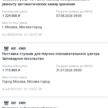
выставочных
г.
на
ремонту автоматических камер хранения
29
элементов
Москвы
оказание
17:53:19
Тендер
Парк
Начальная цена
Подача заявок до (МСК)
погрузочно-
1 224 000 ₽
07.08.2026
09:00
на
Зарядье
разгрузочных
2026-
выполнение
в
Место поставки
услуг
08-
комплекса
г. Москва,
Москва город
2026-
Тендер
07
работ
2029
на
от 29.07.26
№2490092566
09:00:00
по
гг
оказание
созданию
Тендер
погрузочно-
Тендер
экспозиций
2026-
на
разгрузочных
на
выставочных
08-
Поставка стульев для Научно-познавательного центра
оказание
услуг
оказание
Заповедное посольство
мероприятий
05
услуг
at
услуг
с
19:59:12
по
г.
Начальная цена
Подача заявок до (МСК)
по
рабочими
зимней
1 715 869 ₽
31.07.2026
09:00
Москва,
техническому
названиями:
2026-
и
Москва
Место поставки
обслуживанию
Выставка
07-
летней
Город Москва,
Москва город
город
и
Седьмой
31
уборке
,
от 24.07.26
ремонту
№2413075767
Московской
09:00:00
территории
Russia,
автоматических
Арт
ГАУК
RU
камер
Премии
Тендер
г.
2026-
Москва
хранения
,
на
Москвы
08-