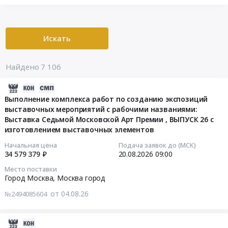
Искать
Найдено 7 106
2026-
08-
Выполнение комплекса работ по созданию экспозиций
выставочных мероприятий с рабочими названиями:
04
Выставка Седьмой Московской Арт Премии , ВЫПУСК 26 с
15:52:26
изготовлением выставочных элементов
2026-
Начальная цена
Подача заявок до (МСК)
34 579 379 ₽
20.08.2026
09:00
08-
20
Место поставки
09:00:00
Город Москва,
Москва город
от 04.08.26
№2494085604
Тендер
на
выполнение
2026-