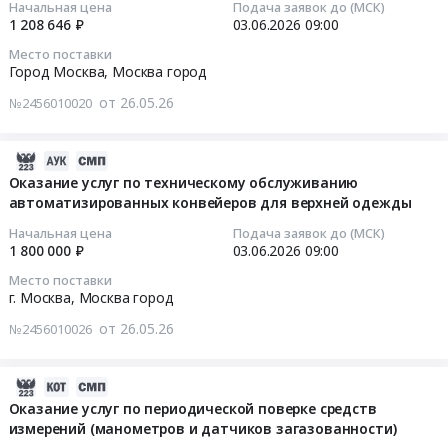
Москва
Начальная цена
Подача заявок до (МСК)
входа.
RU
по
RU
1 208 646 ₽
03.06.2026
09:00
город
Цена:
Москва
техническому
Москва
2026-
,
6853285
Место поставки
город
обслуживанию
город
06-
Город Москва,
Москва город
Russia,
руб.
Благоустройство
подъемников
Вычислительное
03
RU
от 26.05.26
и
с
№2456010020
оборудование,
09:00:00
Москва
озеленение
рабочей
Компьютеры,
город
Предмет
платформой
Серверы
Тендер
2026-
Рыба,
тендера:
(площадкой)
и
на
06-
Оказание услуг по техническому обслуживанию
Морепродукты,
Ремонт
Тендер
их
оказание
автоматизированных конвейеров для верхней одежды
12
Продукция
малых
на
части
услуг
01:10:09
рыболовства
Начальная цена
Подача заявок до (МСК)
архитектурных
оказание
Предмет
по
Предмет
1 800 000 ₽
03.06.2026
09:00
форм
услуг
тендера:
чистке
2026-
тендера:
Скамья
по
Место поставки
Поставка
специальной
06-
Поставка
г. Москва,
Москва город
простая
техническому
системы
одежды
03
прудовых
и
обслуживанию
от 26.05.26
хранения
и
№2456010026
09:00:00
рыб.
Скамья
подъемников
данных
специальной
Цена:
волна
с
дисковой
обуви
Тендер
216980
2026-
2
рабочей
сетевой.
Тендер
на
руб.
06-
Оказание услуг по периодической поверке средств
этап.
платформой
Цена:
на
оказание
измерений (манометров и датчиков загазованности)
04
Цена:
(площадкой)
1755083
оказание
услуг