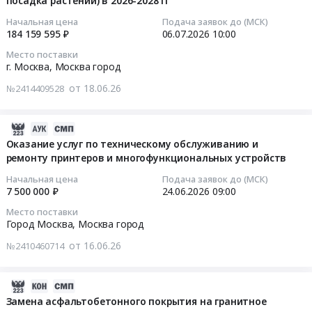
посадка растений) в 2026-2028 гг
Крановое
13:36:16
крошки
город
воздуха.
по
и
(гранитный
Начальная цена
Подача заявок до (МСК)
,
Цена:
гидроизоляции
подъемное
2026-
184 159 595 ₽
06.07.2026
10:00
ковер
Russia,
247916
парапета
оборудование,
07-
с
Место поставки
RU
руб.
павильона
монтаж
06
элементами
г. Москва,
Москва город
Москва
Медиацентр
и
10:00:00
декора)
город
от 18.06.26
№2414409528
в
обслуживание
2
Продукция
ГАУК
Предмет
Тендер
этап
каменных
г.
тендера:
на
at
2026-
карьеров,
Москвы
Оказание
оказание
г.
07-
Оказание услуг по техническому обслуживанию и
щебень,
Парк
услуг
услуг
ремонту принтеров и многофункциональных устройств
Москва,
02
песок,
Зарядье
по
по
Москва
17:19:07
глина
Начальная цена
Подача заявок до (МСК)
Тендер
техническому
восстановлению
город
7 500 000 ₽
24.06.2026
09:00
Предмет
на
обслуживанию
временной
,
2026-
тендера:
Место поставки
выполнение
подъемников
декоративной
Russia,
06-
Поставка
Город Москва,
Москва город
ремонтных
с
цветочной
RU
24
песчаных
работ
от 16.06.26
рабочей
№2410460714
экспозиции
Москва
09:00:00
смесей.
по
платформой
(весенняя
город
Цена:
гидроизоляции
(площадкой).
и
Благоустройство
Тендер
585732
2026-
парапета
Цена:
осенняя
и
на
руб.
06-
Замена асфальтобетонного покрытия на гранитное
павильона
1687399
посадка
озеленение
оказание