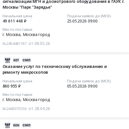
кроссовок
сигнализации МГН и досмотрового оборудования в ГАУК г.
прачечных
at
на
по
Тендер
Москвы "Парк "Зарядье"
Предмет
2026-
г.
оказание
техническому
на
тендера:
05-
Москва,
Начальная цена
Подача заявок до (МСК)
услуг
обслуживанию
поставку
Оказание
49 611 448 ₽
25.05.2026
09:00
25
Москва
по
подъемников
кроссовок
услуг
09:00:00
город
Место поставки
периодической
с
at
по
г. Москва,
Москва город
,
поверке
рабочей
Город
чистке
Тендер
Russia,
средств
от 08.05.26
№2454481767
платформой
Москва,
специальной
на
RU
измерений
(площадкой).
Москва
одежды
оказание
Москва
(манометров
Цена:
город
и
услуг
2026-
город
и
1687399
,
специальной
по
05-
Оказание услуг по техническому обслуживанию и
Технологическое
датчиков
руб.
Russia,
обуви.
ремонту микроскопов
техническому
07
оборудование,
загазованности)
RU
Цена:
обслуживанию
21:04:09
монтаж
at
Начальная цена
Подача заявок до (МСК)
Москва
1208646
систем
и
860 955 ₽
05.05.2026
09:00
Город
город
руб.
видеонаблюдения,
2026-
обслуживание
Москва,
Место поставки
Обувь,
охранной
05-
Предмет
г. Москва,
Москва город
Москва
спецобувь,
сигнализации,
05
тендера:
город
одежда,
от 28.04.26
№2443075556
контроля
09:00:00
Оказание
,
спецодежда
управлением
услуг
Russia,
Предмет
доступом,
Тендер
по
2026-
RU
тендера: