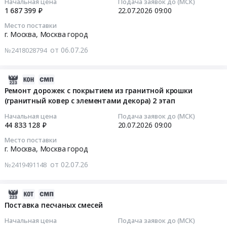
Москва
Начальная цена
Подача заявок до (МСК)
и
управления
Москва
1 687 399 ₽
22.07.2026
09:00
город
оборудования
для
2026-
город
,
Предмет
Место поставки
систем
07-
Услуги
г. Москва,
Москва город
Russia,
тендера:
кондиционирования
22
грузовых
RU
Выполнение
от 06.07.26
воздуха
№2418028794
09:00:00
автомобильных
Москва
работ
Тендер
перевозок
город
по
на
Тендер
Предмет
2026-
Мебель,
развитию
поставку
на
тендера:
07-
Ремонт дорожек с покрытием из гранитной крошки
Элементы
и
плат
оказание
Оказание
(гранитный ковер с элементами декора) 2 этап
31
интерьера
обслуживанию
управления
услуг
услуг
17:07:05
Предмет
автоматизированной
Начальная цена
Подача заявок до (МСК)
для
по
по
тендера:
44 833 128 ₽
20.07.2026
09:00
билетно-
систем
техническому
транспортировке
2026-
Поставка
пропускной
кондиционирования
Место поставки
обслуживанию
материальных
07-
офисной
системы.
г. Москва,
Москва город
воздуха
подъемников
ценностей.
20
мебели.
Цена:
at
от 02.07.26
с
№2419491148
Цена:
09:00:00
Цена:
10317876
г.
рабочей
990000
2581872
руб.
Москва,
платформой
руб.
Тендер
руб.
2026-
Москва
(площадкой)
на
07-
Поставка песчаных смесей
город
Тендер
ремонт
16
,
на
Начальная цена
Подача заявок до (МСК)
дорожек
13:36:16