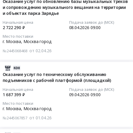
05-
Оказание услуг по обновлению базы музыкальных треков
и
и
по
Москва,
Предмет
услуг
и сопровождению музыкального вещания на территории
15
другое
досмотрового
организации
Москва
тендера:
по
и объектах парка Зарядье
02:47:11
осветительное
оборудования
питания
город
Поставка
проведению
оборудование
Начальная цена
Подача заявок до (МСК)
в
(кейтеринг)
,
вертикальных
планово-
2026-
2 722 290 ₽
08.04.2026
09:00
Предмет
ГАУК
at
Russia,
отпаривателей.
предупредительных
04-
тендера:
Место поставки
г.
Город
RU
Цена:
испытаний
08
Поставка
г. Москва,
Москва город
Москвы
Москва,
Москва
125468
(измерений)
09:00:00
светильников.
"Парк
Москва
город
от 02.04.26
№2445068468
руб.
в
Цена:
"Зарядье".
город
Благоустройство
электроустановках
Тендер
2868566
Цена:
,
и
до
на
руб.
2026-
49611448
Russia,
озеленение
1000
оказание
04-
Оказание услуг по техническому обслуживанию
руб.
RU
Предмет
В
услуг
подъемников с рабочей платформой (площадкой)
12
Москва
тендера:
Тендер
по
11:32:08
город
Оказание
Начальная цена
Подача заявок до (МСК)
на
обновлению
1 687 399 ₽
09.04.2026
09:00
Услуги
услуг
оказание
базы
2026-
гостиниц
по
Место поставки
услуг
музыкальных
04-
и
г. Москва,
Москва город
санитарной
по
треков
09
ресторанов,
вырубке
проведению
от 01.04.26
№2445067857
и
09:00:00
столовых.
сухостойных
планово-
сопровождению
Организация
и
предупредительных
музыкального
Тендер