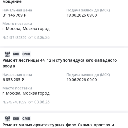
мощение
25
Медиацентр
руб.
растений)
Предмет
услуг
12:52:06
в
Начальная цена
Подача заявок до (МСК)
в
тендера:
по
31 146 709 ₽
18.06.2026
09:00
ГАУК
2026-
Ремонт
техническому
2026-
г.
Место поставки
2028
дорожек
обслуживанию
06-
г. Москва,
Москва город
Москвы
гг
с
и
18
Парк
Тендер
от 03.06.26
покрытием
ремонту
№2457482829
09:00:00
Зарядье
на
из
принтеров
at
оказание
гранитной
и
Тендер
2026-
г.
услуг
крошки
многофункциональных
на
06-
Ремонт лестницы 44. 12 и ступопандуса юго-западного
Москва,
по
(гранитный
устройств
замену
входа
20
Москва
восстановлению
ковер
Тендер
асфальтобетонного
11:48:08
город
временной
Начальная цена
Подача заявок до (МСК)
с
на
покрытия
,
6 853 285 ₽
10.06.2026
09:00
декоративной
элементами
оказание
на
2026-
Russia,
цветочной
декора)
услуг
Место поставки
гранитное
06-
RU
экспозиции
г. Москва,
Москва город
2
по
мощение
10
Москва
(весенняя
этап.
техническому
от 03.06.26
Тендер
№2457481859
09:00:00
город
и
Цена:
обслуживанию
на
Ремонт
осенняя
44833128
и
замену
Тендер
зданий
посадка
2026-
руб.
ремонту
асфальтобетонного
на
и
растений)
06-
Ремонт малых архитектурных форм Скамья простая и
принтеров
покрытия