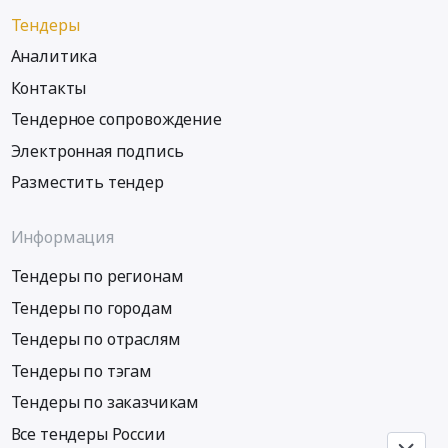
концерты,
Предмет
показы
Тендеры
тендера:
фильмов
Оказание
Аналитика
и
услуг
Контакты
праздники
по
Предмет
техническому
Тендерное сопровождение
тендера:
обслуживанию
Электронная подпись
Оказание
подъемников
услуг
Разместить тендер
с
по
рабочей
обновлению
платформой
Информация
базы
(площадкой).
музыкальных
Цена:
Тендеры по регионам
треков
1687399
Тендеры по городам
и
руб.
сопровождению
Тендеры по отраслям
музыкального
Тендеры по тэгам
вещания
на
Тендеры по заказчикам
территории
Все тендеры России
и