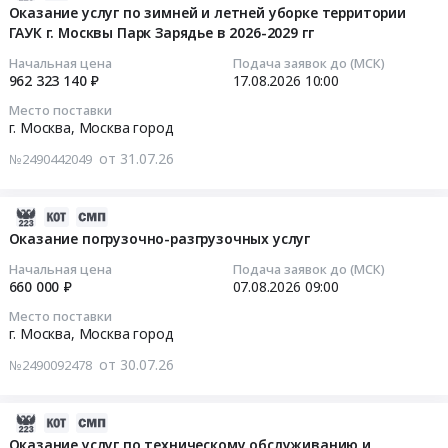
комплекса
08-
Оказание услуг по зимней и летней уборке территории
работ
ГАУК г. Москвы Парк Зарядье в 2026-2029 гг
06
по
21:05:04
Начальная цена
Подача заявок до (МСК)
созданию
962 323 140 ₽
17.08.2026
10:00
экспозиций
2026-
Место поставки
выставочных
08-
г. Москва,
Москва город
мероприятий
17
от 31.07.26
№2490442049
с
10:00:00
рабочими
названиями:
Тендер
2026-
Выставка
на
07-
Оказание погрузочно-разгрузочных услуг
Седьмой
оказание
30
Начальная цена
Подача заявок до (МСК)
Московской
услуг
09:00:35
660 000 ₽
07.08.2026
09:00
Арт
по
Место поставки
Премии
зимней
2026-
г. Москва,
Москва город
,
и
08-
ВЫПУСК
летней
от 30.07.26
№2490092478
07
26
уборке
09:00:00
с
территории
2026-
изготовлением
ГАУК
Тендер
07-
Оказание услуг по техническому обслуживанию и