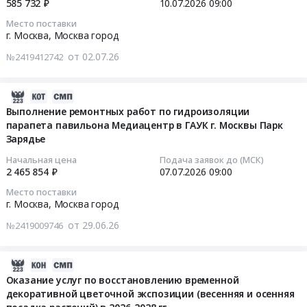
Russia,
585 732 ₽
10.07.2026
09:00
оказание
с
RU
услуг
Место поставки
покрытием
2026-
Москва
г. Москва,
Москва город
по
из
07-
город
техническому
гранитной
от 02.07.26
№2419412742
10
Электрическая
обслуживанию
крошки
09:00:00
распределительная
подъемников
(гранитный
и
2026-
с
ковер
Тендер
регулирующая
07-
Выполнение ремонтных работ по гидроизоляции
рабочей
с
на
аппаратура,
парапета павильона Медиацентр в ГАУК г. Москвы Парк
10
платформой
элементами
поставку
Электроустановочные
Зарядье
15:57:28
(площадкой)
декора)
песчаных
изделия,
at
Начальная цена
Подача заявок до (МСК)
2
смесей
Электронные
2026-
2 465 854 ₽
07.07.2026
09:00
г.
этап
Тендер
компоненты
07-
Москва,
Тендер
Место поставки
на
Предмет
07
Москва
г. Москва,
Москва город
на
поставку
тендера:
09:00:00
город
ремонт
от 29.06.26
песчаных
№2419009746
Поставка
,
дорожек
смесей
плат
Тендер
Russia,
с
at
управления
на
RU
2026-
покрытием
г.
для
выполнение
Москва
07-
Оказание услуг по восстановлению временной
из
Москва,
систем
ремонтных
город
декоративной цветочной экспозиции (весенняя и осенняя
17
гранитной
Москва
кондиционирования
работ