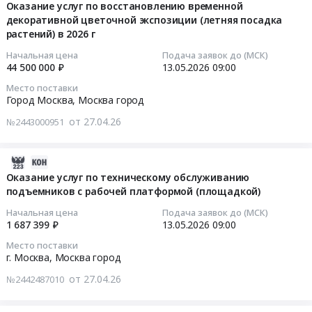
часофикации,
на
техническому
05-
Оказание услуг по восстановлению временной
Москва
Поставка
связи
оказание
обслуживанию
декоративной цветочной экспозиции (летняя посадка
22
город
кроссовок.
и
услуг
автоматизированных
растений) в 2026 г
01:46:11
Поверка
Цена:
сигнализации
по
конвейеров
и
Начальная цена
Подача заявок до (МСК)
261170
МГН
техническому
для
2026-
44 500 000 ₽
13.05.2026
09:00
калибровка
руб.
и
обслуживанию
верхней
05-
оборудования
Место поставки
досмотрового
и
одежды.
13
и
Город Москва,
Москва город
оборудования
ремонту
Цена:
09:00:00
технических
от 27.04.26
№2443000951
в
микроскопов
1800000
средств
ГАУК
Тендер
руб.
Тендер
Предмет
г.
на
на
тендера:
2026-
Москвы
оказание
оказание
Оказание
05-
Оказание услуг по техническому обслуживанию
"Парк
услуг
услуг
услуг
подъемников с рабочей платформой (площадкой)
29
"Зарядье"
по
по
по
23:07:07
Начальная цена
Подача заявок до (МСК)
Тендер
техническому
восстановлению
периодической
1 687 399 ₽
13.05.2026
09:00
на
обслуживанию
временной
поверке
2026-
Место поставки
оказание
и
декоративной
средств
05-
г. Москва,
Москва город
услуг
ремонту
цветочной
измерений
13
по
микроскопов
от 27.04.26
№2442487010
экспозиции
(манометров
09:00:00
техническому
at
(летняя
и
обслуживанию
г.
посадка