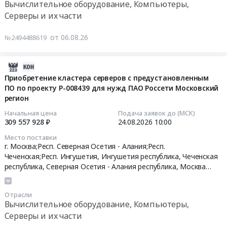
Вычислительное оборудование, Компьютеры,
Ола,
Тендер
Серверы и их части
Марий
на
Эл
приобретение
от 06.08.26
№2494488619
республика
оборудования
,
в
Russia,
целях
2026-
RU
реализации
08-
Приобретение кластера серверов с предустановленным
Марий
ПО по проекту Р-008439 для нужд ПАО Россети Московский
мероприятий
06
Эл
регион
по
16:45:28
республика
модернизации
Начальная цена
Подача заявок до (МСК)
Вычислительное
школьных
2026-
309 557 928 ₽
24.08.2026
10:00
оборудование,
систем
08-
Место поставки
Компьютеры,
(компьютерная
24
г. Москва;Респ. Северная Осетия - Алания;Респ.
Серверы
техника)
10:00:00
Чеченская;Респ. Ингушетия,
Ингушетия республика
,
Чеченская
и
Тендер
республика
,
Северная Осетия - Алания республика
,
Москва
их
город
на
Тендер
части
приобретение
на
Отрасли
Предмет
оборудования
приобретение
Вычислительное оборудование, Компьютеры,
тендера:
в
кластера
Серверы и их части
Приобретение
целях
серверов