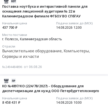
2026-
GSSGA512M16STF;
содержание
Югра
_Поставка
КСО
08-
Поставка ноутбука и интерактивной панели для
Твердотельные
и
автономный
сервера
Тендер
оснащения лекционной аудитории № 22 в
06
энергонезависимые
эксплуатацию
округ
вычислительного,
на
Калининградском филиале ФГБОУ ВО СПбГАУ
15:39:25
устройства
оборудования
,
оптических
поставку
Начальная цена
Подача заявок до (МСК)
хранения
ИТ-
Russia,
трансиверов
Сервера
2026-
437 700 ₽
14.08.2026
12:00
данных
комплекса.
RU
для
КСО
08-
Место поставки
GS
Цена:
Ханты-
оснащения
at
14
г. Полесск,
Калининградская область
SSD
0
Мансийский
НОЦ
г.
12:00:00
M.2
руб.
Автономный
Отрасли
Цифровые
Москва,
Вычислительное оборудование, Компьютеры,
PCIe
округ
технологии
Москва
Тендер
Серверы и их части
GS027E512M20С0;
-
в
город
на
Твердотельные
Югра
рамках
,
поставку
от 06.08.26
№2494484896
энергонезависимые
автономный
реализации
Russia,
ноутбука
устройства
округ
программы
RU
и
хранения
Офисное
развития
Москва
интерактивной
2026-
данных
оборудование,
ПИШ
город
панели
08-
КО №4897/КО (224/78/2027) - Оборудование для
GS
Расходные
КАИ
Вычислительное
диспетчеризации для нужд ООО Петербургтеплоэнерго
для
06
SSD
материалы
at
оборудование,
оснащения
15:36:36
Начальная цена
Подача заявок до (МСК)
M.2
к
г.
Компьютеры,
лекционной
8 458 431 ₽
14.08.2026
10:00
PCIe
офисному
Казань,
Серверы
аудитории
2026-