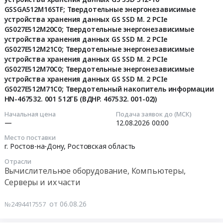
(Модуль
тендера:
город
GSSGA512M16STF; Твердотельные энергонезависимые
город
твердотельного
Компьютерное
устройства хранения данных GS SSD M. 2 PCIe
,
,
накопителя
GS027E512M20С0; Твердотельные энергонезависимые
оборудование;
Russia,
Russia,
информации
устройства хранения данных GS SSD M. 2 PCIe
Компьютерные
RU
RU
в
GS027E512M21С0; Твердотельные энергонезависимые
кабели
Москва
Санкт-
форм-
устройства хранения данных GS SSD M. 2 PCIe
(HDMI,
город
Петербург
факторе
GS027E512M70С0; Твердотельные энергонезависимые
USB,
Вычислительное
город
2.5,
устройства хранения данных GS SSD M. 2 PCIe
c
оборудование,
Вычислительное
GS027E512M71С0; Твердотельный накопитель информации
7
Jack);
Компьютеры,
оборудование,
HN-467532. 001 512ГБ (ВДНР. 467532. 001-02))
мм,
Источники
Серверы
Компьютеры,
с
Начальная цена
Подача заявок до (МСК)
питания
и
Серверы
PLP
—
12.08.2026
00:00
и
их
и
КРПЕ.467512.011-
Место поставки
аккумуляторы.
части
их
02;
г. Ростов-на-Дону,
Ростовская область
Цена:
Предмет
части
Накопитель
0
Отрасли
тендера:
Предмет
SSD-
Вычислительное оборудование, Компьютеры,
руб.
Поставка
тендера:
512G3P4-
Серверы и их части
комплектующих
Монитор
M201,
к
RDW2702К
ЕЦРТ.469532.001-
от 06.08.26
№2494417557
компьютерной
ЕМТЦ.467846.021-
01;
техники
01.
Накопитель