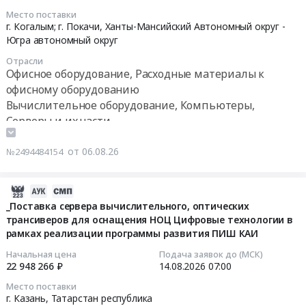
512Гб,
комплекса
2026-
Место поставки
SATA,
Тендер:
08-
г. Когалым; г. Покачи,
Ханты-Мансийский Автономный округ -
2.5";
ОКПД2
12
Югра автономный округ
Твердотельное
47.7
12:37:00
Отрасли
запоминающее
Материалы
Офисное оборудование, Расходные материалы к
устройство
на
Тендер
офисному оборудованию
(SSD)
содержание
на
Вычислительное оборудование, Компьютеры,
MSMMN500512-
и
поставку
Серверы и их части
S28,
эксплуатацию
ЗИП
512Гб,
оборудования
к
от 06.08.26
№2494484154
SATA,
ИТ-
ВТ
2280;
комплекса
и
Твердотельное
at
КМТ
2026-
энергонезависимое
Карачаевский
для
08-
_Поставка сервера вычислительного, оптических
устройство
район,
филиала
трансиверов для оснащения НОЦ Цифровые технологии в
06
хранения
поселок
Северный
рамках реализации программы развития ПИШ КАИ
15:44:03
данных
городского
ООО
Начальная цена
Подача заявок до (МСК)
GS
типа
ИНФОРМ
2026-
22 948 266 ₽
14.08.2026
07:00
SSD
Правокубанский,
Тендер
08-
Место поставки
2.5
Карачаево-
на
14
г. Казань,
Татарстан республика