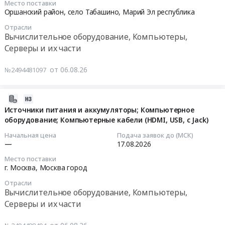
10:00:00
Место поставки
Компьютеры,
с
Оршанский район, село Табашино,
Марий Эл республика
Серверы
Астра
Тендер
Отрасли
и
Линукс
на
Вычислительное оборудование, Компьютеры,
их
и
поставку
Серверы и их части
части
транспортной
запасных
Предмет
упаковкой
частей
от 06.08.26
№2494481097
тендера:
at
для
Поставка
Москва,
компьютерной
программно-
Москва
2026-
техники
аппаратного
город
08-
Источники питания и аккумуляторы; Компьютерное
для
комплекса
,
оборудование; Компьютерные кабели (HDMI, USB, c Jack)
06
нужд
вычислений.
Russia,
16:28:02
ООО
Начальная цена
Подача заявок до (МСК)
Цена:
RU
—
17.08.2026
"БАЛЧУГ-
7725842
Москва
2026-
ПЕТРОЛЕУМ",
Место поставки
руб.
город
08-
расположенного
г. Москва,
Москва город
Вычислительное
17
по
Отрасли
оборудование,
00:00:00
адресу:
Вычислительное оборудование, Компьютеры,
Компьютеры,
Республика
Серверы и их части
Серверы
Тендер
Марий
и
на
Эл,