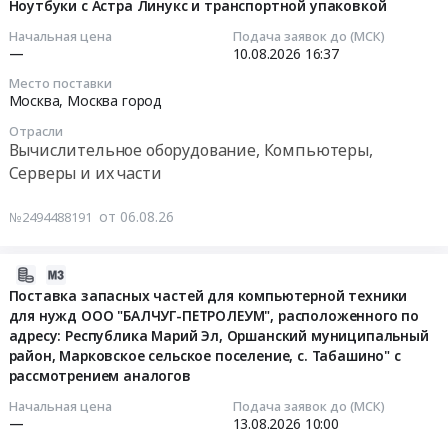
комплекса
08-
Ноутбуки с Астра Линукс и транспортной упаковкой
317026
Предмет
Поставка
Вычислительное
вычислений
06
руб.
тендера:
Начальная цена
Подача заявок до (МСК)
жестких
оборудование,
Тендер
16:38:04
—
10.08.2026
16:37
Приобретение
дисков.
Компьютеры,
на
кластера
Цена:
Место поставки
Серверы
поставку
2026-
серверов
Москва,
Москва город
0
и
программно-
08-
с
руб.
их
Отрасли
аппаратного
10
предустановленным
Вычислительное оборудование, Компьютеры,
части
комплекса
16:37:00
ПО
Серверы и их части
Предмет
вычислений
по
тендера:
at
Тендер
проекту
от 06.08.26
№2494488191
Сервер
г.
на
Р-008439
с
Воронеж,
ноутбуки
для
видеокартами
Воронежская
с
2026-
нужд
H200.
область
Астра
08-
ПАО
Поставка запасных частей для компьютерной техники
Цена:
,
Линукс
для нужд ООО "БАЛЧУГ-ПЕТРОЛЕУМ", расположенного по
06
Россети
0
Russia,
и
адресу: Республика Марий Эл, Оршанский муниципальный
16:33:49
Московский
руб.
RU
район, Марковское сельское поселение, с. Табашино" с
транспортной
регион.
Воронежская
рассмотрением аналогов
упаковкой
2026-
Цена:
область
Тендер
08-
309557928
Начальная цена
Подача заявок до (МСК)
Вычислительное
на
—
13.08.2026
10:00
13
руб.
оборудование,
ноутбуки