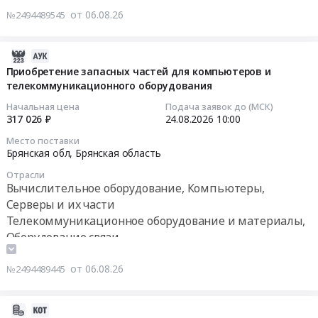
серверного
реализации
с
от 06.08.26
№2494489545
оборудования.
мероприятий
предустановленным
Цена:
по
ПО
674117
2026-
модернизации
по
руб.
08-
школьных
проекту
Приобретение запасных частей для компьютеров и
телекоммуникационного оборудования
06
систем
Р-008439
16:44:35
(компьютерная
для
Начальная цена
Подача заявок до (МСК)
техника)
нужд
317 026 ₽
24.08.2026
10:00
2026-
at
ПАО
Место поставки
08-
г.
Россети
Брянская обл,
Брянская область
24
Пермь,
Московский
Отрасли
10:00:00
Пермский
регион
Вычислительное оборудование, Компьютеры,
край
Тендер
Серверы и их части
Тендер
,
на
Телекоммуникационное оборудование и материалы,
на
Russia,
приобретение
Оборудование связи
приобретение
RU
кластера
запасных
Пермский
серверов
от 06.08.26
№2494489445
частей
край
с
для
Вычислительное
предустановленным
компьютеров
оборудование,
ПО
2026-