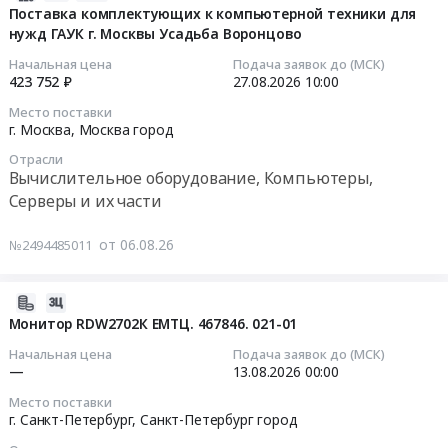
Удмуртская
кабели
08-
части
Поставка комплектующих к компьютерной техники для
Предмет
республика
(HDMI,
нужд ГАУК г. Москвы Усадьба Воронцово
06
Предмет
тендера:
Вычислительное
USB,
16:14:41
тендера:
Ноутбуки
Начальная цена
Подача заявок до (МСК)
оборудование,
c
Поставка
423 752 ₽
27.08.2026
10:00
с
Компьютеры,
Jack);
2026-
запасных
Астра
Серверы
Место поставки
Источники
08-
частей
г. Москва,
Москва город
Линукс
и
питания
27
для
и
их
Отрасли
и
10:00:00
компьютерной
транспортной
Вычислительное оборудование, Компьютеры,
части
аккумуляторы
техники
упаковкой.
Предмет
Серверы и их части
Тендер
Тендер
для
Цена:
тендера:
на
на
нужд
0
Оборудование
от 06.08.26
№2494485011
компьютерное
поставку
ООО
руб.
для
оборудование;
комплектующих
"БАЛЧУГ-
системы
Компьютерные
к
ПЕТРОЛЕУМ",
2026-
видеонаблюдения.
кабели
компьютерной
расположенного
08-
Монитор RDW2702К ЕМТЦ. 467846. 021-01
Цена:
(HDMI,
техники
по
06
0
Начальная цена
Подача заявок до (МСК)
USB,
для
адресу:
16:11:57
—
13.08.2026
00:00
руб.
c
нужд
Республика
Место поставки
Jack);
ГАУК
Марий
2026-
г. Санкт-Петербург,
Санкт-Петербург город
Источники
г.
Эл,
08-