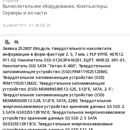
питания
Отрасли
Москвы
Оршанский
13
Вычислительное оборудование, Компьютеры,
и
Усадьба
муниципальный
00:00:00
Серверы и их части
аккумуляторы
Воронцово
район,
at
Тендер
Марковское
Тендер
от 06.08.26
№2494417515
г.
на
сельское
на
Москва,
поставку
поселение,
монитор
Москва
комплектующих
с.
RDW2702К
2026-
город
к
Табашино"
ЕМТЦ.467846.021-
08-
Заявка 252807 (Модуль твердотельного накопителя
,
компьютерной
с
01
информации в форм-факторе 2. 5, 7 мм, с PLP КРПЕ. 467512.
06
Russia,
техники
рассмотрением
Тендер
011-02; Накопитель SSD-512G3P4-M201, ЕЦРТ. 469532. 001-01;
16:10:28
RU
для
аналогов.
Накопитель SSD SATA "Титан-К-600"; Твердотельное
на
Москва
нужд
запоминающее устройство (SSD) FRM11Y02512DMS;
Цена:
монитор
2026-
город
Твердотельное запоминающее устройство (SSD)
ГАУК
0
RDW2702К
08-
FRM11Y02512M2S; Твердотельное запоминающее
Вычислительное
г.
руб.
ЕМТЦ.467846.021-
12
устройство (SSD) MSMMN500512-S25, 512Гб, SATA, 2. 5";
оборудование,
Москвы
01
00:00:00
Твердотельное запоминающее устройство (SSD)
Компьютеры,
Усадьба
at
MSMMN500512-S28, 512Гб, SATA, 2280; Твердотельное
Серверы
Воронцово
г.
Тендер
энергонезависимое устройство хранения данных GS SSD 2.
и
at
Санкт-
на
5 SATA GS032S512R10С0; Твердотельное энергонезависимое
их
г.
Петербург,
устройство хранения данных GS SSD 2. 5 SATA
заявку
части
Москва,
Санкт-
GS032S512R13С0; Твердотельные энергонезависимые
252807
Предмет
Москва
устройства хранения данных GS SSD 512-16
Петербург