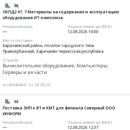
для
Цена:
SSD
2026-
нужд
0
SATA
08-
ОКПД2 47. 7 Материалы на содержание и эксплуатацию
ГАУК
руб.
оборудования ИТ-комплекса
"Титан-
06
г.
К-600";
16:05:22
Начальная цена
Подача заявок до (МСК)
Москвы
Твердотельное
—
12.08.2026
10:00
Усадьба
запоминающее
2026-
Место поставки
Воронцово.
устройство
08-
Карачаевский район, поселок городского типа
Цена:
(SSD)
12
Правокубанский,
Карачаево-Черкесская республика
423752
FRM11Y02512DMS;
10:00:00
Отрасли
руб.
Твердотельное
Вычислительное оборудование, Компьютеры,
запоминающее
Тендер:
Серверы и их части
устройство
ОКПД2
(SSD)
47.7
от 06.08.26
№2494484847
FRM11Y02512M2S;
Материалы
Твердотельное
на
запоминающее
содержание
2026-
устройство
и
08-
Поставка ЗИП к ВТ и КМТ для филиала Северный ООО
(SSD)
ИНФОРМ
эксплуатацию
06
MSMMN500512-
оборудования
16:02:45
Начальная цена
Подача заявок до (МСК)
S25,
ИТ-
—
12.08.2026
12:37