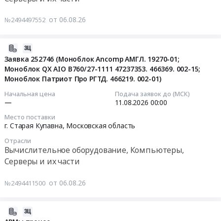
оборудование.
Russia,
поставку
SSD
0
Цена:
RU
системы
2.5
от 06.08.26
руб.
№2494497552
0
Санкт-
виртуальной
SATA
руб.
Петербург
реальности
GS032S512R13С0;
город
2026-
и
Твердотельные
Вычислительное
08-
Заявка 252746 (Моноблок Ancomp АМГЛ. 19270-01;
программного
энергонезависимые
оборудование,
Моноблок QX AIO B760/27-1111 47237353. 466369. 002-15;
06
обеспечения
устройства
Компьютеры,
Моноблок Патриот Про РГТД. 466219. 002-01)
14:40:14
в
хранения
Серверы
рамках
данных
Начальная цена
Подача заявок до (МСК)
и
2026-
—
11.08.2026
00:00
реализации
GS
их
08-
Федерального
SSD
Место поставки
части
11
проекта
512-
г. Старая Купавна,
Московская область
Предмет
00:00:00
Профессионалитет
16
Отрасли
тендера:
кластер
GSSGA512M16STF;
Вычислительное оборудование, Компьютеры,
Компьютерное
Тендер
Сельское
Твердотельные
Серверы и их части
оборудование.
на
хозяйство
энергонезависимые
Цена:
заявку
для
устройства
от 06.08.26
№2494411500
0
252746
субъектов
хранения
руб.
(Моноблок
МСП
данных
Ancomp
2026-
Тендер
GS