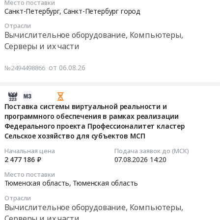
СХД
,
Место поставки
at
2026-
S28,
Huawei.
Санкт-Петербург,
Санкт-Петербург город
Russia,
г.
08-
512Гб,
Цена:
RU
Москва,
Отрасли
07
SATA,
0
Вычислительное оборудование, Компьютеры,
Челябинская
Москва
00:00:00
2280;
руб.
область
Серверы и их части
город
Твердотельное
Вычислительное
,
Тендер
энергонезависимое
оборудование,
от 06.08.26
№2494498866
Russia,
на
устройство
Компьютеры,
RU
компьютерное
хранения
Серверы
Москва
оборудование
2026-
данных
и
город
Тендер
08-
Поставка системы виртуальной реальности и
GS
их
Вычислительное
на
программного обеспечения в рамках реализации
06
SSD
части
оборудование,
компьютерное
Федерального проекта Профессионалитет кластер
14:43:02
2.5
Предмет
Компьютеры,
Сельское хозяйство для субъектов МСП
оборудование
SATA
тендера:
Серверы
at
2026-
GS032S512R10С0;
Начальная цена
Подача заявок до (МСК)
Торги
и
Санкт-
2 477 186 ₽
07.08.2026
14:20
08-
Твердотельное
на
их
Петербург,
07
энергонезависимое
Место поставки
РМ
части
Санкт-
14:20:00
устройство
Тюменская область,
Тюменская область
комплектующие
Предмет
Петербург
хранения
для
Отрасли
тендера:
город
Тендер
данных
Вычислительное оборудование, Компьютеры,
ВТ.
Компьютерное
,
на
GS
Серверы и их части
Цена: