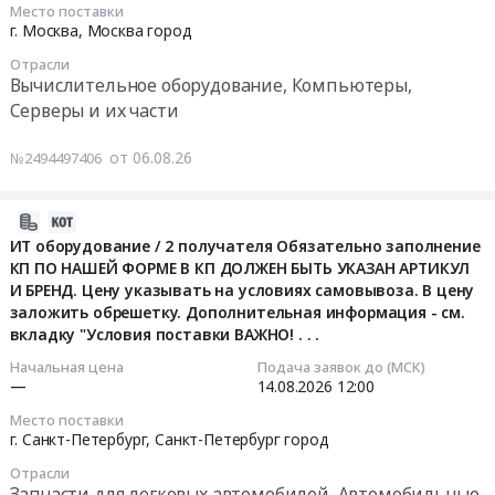
08-
Место поставки
01;
Russia,
Тюменская
M.2
07
г. Москва,
Москва город
Моноблок
RU
область,
PCIe
14:29:11
QX
Отрасли
Крым
Тюменская
GS027E512M70С0;
Вычислительное оборудование, Компьютеры,
AIO
республика
область
Твердотельные
Тендер:
Серверы и их части
B760/27-
Вычислительное
,
энергонезависимые
ТОВАРЫ
1111
оборудование,
Russia,
устройства
ИНФОРМАЦИОННО-
от 06.08.26
№2494497406
47237353.466369.002-
Компьютеры,
RU
хранения
ТЕХНОЛОГИЧЕСКИЕ,
15;
Серверы
Тюменская
данных
СРЕДСТВА
Моноблок
и
область
GS
СВЯЗИ,
2026-
Патриот
их
Вычислительное
SSD
ОРГТЕХНИКА,
08-
ИТ оборудование / 2 получателя Обязательно заполнение
Про
части
оборудование,
M.2
КП ПО НАШЕЙ ФОРМЕ В КП ДОЛЖЕН БЫТЬ УКАЗАН АРТИКУЛ
ЭЛЕКТРОНИКА
06
РГТД.466219.002-
Предмет
Компьютеры,
PCIe
И БРЕНД. Цену указывать на условиях самовывоза. В цену
(ВКЛЮЧАЯ
14:38:26
01)
тендера:
Серверы
GS027E512M71С0;
заложить обрешетку. Дополнительная информация - см.
ПРОГРАММНОЕ
at
АРМы
и
вкладку "Условия поставки ВАЖНО! . . .
Твердотельный
ОБЕСПЕЧЕНИЕ)
2026-
г.
прочее.
их
накопитель
Тендер:
08-
Начальная цена
Подача заявок до (МСК)
Старая
Цена:
части
информации
—
14.08.2026
12:00
ТОВАРЫ
14
Купавна,
0
Предмет
HN-
ИНФОРМАЦИОННО-
12:00:00
Место поставки
Московская
руб.
тендера:
467532.001
ТЕХНОЛОГИЧЕСКИЕ,
г. Санкт-Петербург,
Санкт-Петербург город
область
Поставка
512ГБ
СРЕДСТВА
Тендер:
Отрасли
,
системы
(ВДНР.467532.001-
СВЯЗИ,
ИТ
Запчасти для легковых автомобилей, Автомобильные