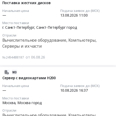
и
Компьютеры,
по
08-
Поставка жестких дисков
телекоммуникационного
Серверы
проекту
06
Начальная цена
Подача заявок до (МСК)
оборудования
и
Р-008439
16:40:03
—
13.08.2026
11:00
Тендер
их
для
Место поставки
на
части
нужд
2026-
г. Санкт-Петербург,
Санкт-Петербург город
приобретение
Предмет
ПАО
08-
запасных
тендера:
Россети
Отрасли
13
Вычислительное оборудование, Компьютеры,
частей
Приобретение
Московский
11:00:00
Серверы и их части
для
оборудования
регион
компьютеров
в
at
Тендер
от 06.08.26
№2494488187
и
целях
г.
на
телекоммуникационного
реализации
Москва;Респ.
поставку
оборудования
мероприятий
Северная
жестких
2026-
at
по
Осетия
дисков
08-
Сервер с видеокартами H200
Брянская
модернизации
-
Тендер
06
Начальная цена
Подача заявок до (МСК)
обл,
школьных
Алания;Респ.
на
16:39:02
—
10.08.2026
16:37
Брянская
систем
Чеченская;Респ.
поставку
область
(компьютерная
Ингушетия,
Место поставки
жестких
2026-
Москва,
Москва город
,
техника).
Ингушетия
дисков
08-
Russia,
Цена:
республика
at
Отрасли
10
RU
718719
Чеченская
Вычислительное оборудование, Компьютеры,