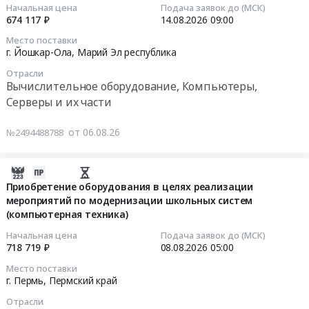
06
Начальная цена
Подача заявок до (МСК)
16:47:49
674 117 ₽
14.08.2026
09:00
Место поставки
2026-
г. Йошкар-Ола,
Марий Эл республика
08-
Отрасли
14
Вычислительное оборудование, Компьютеры,
09:00:00
Серверы и их части
Тендер
от 06.08.26
№2494488788
на
приобретение
серверного
2026-
оборудования
08-
Приобретение оборудования в целях реализации
Тендер
мероприятий по модернизации школьных систем
06
на
(компьютерная техника)
16:47:22
приобретение
Начальная цена
Подача заявок до (МСК)
серверного
2026-
718 719 ₽
08.08.2026
05:00
оборудования
08-
Место поставки
at
08
г. Пермь,
Пермский край
г.
05:00:00
Отрасли
Йошкар-