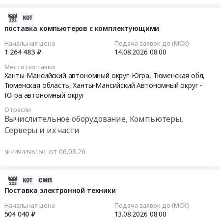
256GT)
устройство
поставку
цену
Поставка
at
(SSD)
устройств
2026-
заложить
компьютерной
Кудымкарский
MSMMN500512-
хранения
08-
обрешетку.
поставка компьютеров с комплектующими
техники.
район;
S25,
данных
06
Дополнительная
Цена:
Начальная цена
Подача заявок до (МСК)
г.
512Гб,
и
14:29:03
информация
1 264 483 ₽
14.08.2026
08:00
0
Кудымкар,
SATA,
модулей
-
руб.
Пермский
Место поставки
2.5";
памяти
2026-
см.
Ханты-Мансийский автономный округ-Югра, Тюменская обл,
край
Твердотельное
Тендер
08-
вкладку
Тюменская область
,
Ханты-Мансийский Автономный округ -
,
запоминающее
на
14
"Условия
Югра автономный округ
Russia,
устройство
поставку
08:00:00
поставки
RU
Отрасли
(SSD)
устройств
ВАЖНО!...
Вычислительное оборудование, Компьютеры,
Пермский
MSMMN500512-
хранения
Тендер
at
Серверы и их части
край
S28,
данных
на
г.
Вычислительное
512Гб,
и
поставку
Санкт-
от 06.08.26
№2494496160
оборудование,
SATA,
модулей
компьютеров
Петербург,
Компьютеры,
2280;
памяти
с
Санкт-
Серверы
Твердотельное
at
комплектующими
2026-
Петербург
и
энергонезависимое
г.
Тендер
08-
город
Поставка электронной техники
их
устройство
Челябинск,
на
06
,
Начальная цена
Подача заявок до (МСК)
части
хранения
Челябинская
поставку
14:24:06
Russia,
504 040 ₽
13.08.2026
08:00
Предмет
данных