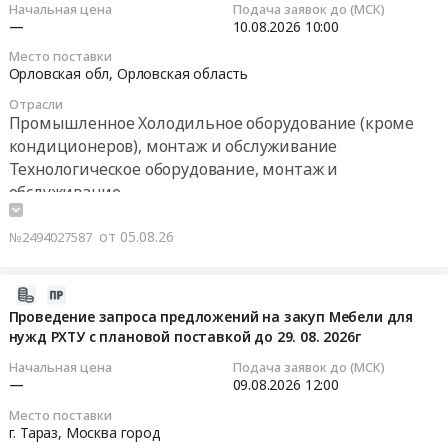
Начальная цена
Подача заявок до (МСК)
область
бройлеры,
2026-
—
10.08.2026
10:00
Электрическая
ГК
08-
распределительная
Место поставки
ЧЕРКИЗОВО,
10
Орловская обл,
Орловская область
и
Республика
10:00:00
регулирующая
Отрасли
Башкортостан
Промышленное Холодильное оборудование (кроме
аппаратура,
Тендер
Тендер
кондиционеров), монтаж и обслуживание
Электроустановочные
на
на
изделия,
Технологическое оборудование, монтаж и
закупку
оказание
Электронные
обслуживание
и
услуг
компоненты
монтаж
по
Предмет
от 05.08.26
№2494027587
чиллера,
техническому
тендера:
устройство
обслуживанию
Компрессор
фундамента
и
2026-
SC
под
ремонту
08-
Проведение запроса предложений на закуп Мебели для
15G
чиллер,
холодильного
нужд РХТУ с плановой поставкой до 29. 08. 2026г
05
Переключатель
АО
оборудования
12:30:40
KCD4-
Начальная цена
Подача заявок до (МСК)
Турбаслинские
на
—
09.08.2026
12:00
201/4PN
бройлеры,
объектах
2026-
25А.
Место поставки
ГК
АО
08-
Цена:
г. Тараз,
Москва город
ЧЕРКИЗОВО,
Орелнефтепродукт
09