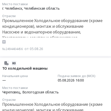
тендера:
Приморский
Место поставки
Саратовская
2026-
Ремонт
г. Челябинск,
Челябинская область
край
область
08-
холодильного
Хабаровский
,
Отрасли
06
оборудования
край
Промышленное Холодильное оборудование (кроме
Russia,
08:00:00
рефрижератора
,
кондиционеров), монтаж и обслуживание
RU
Ларгус
Russia,
Насосное и водонапорное оборудование,
Саратовская
Тендер
г.н.
RU
Компрессоры, монтаж и обслуживание
область
на
М
Приморский
Промышленное
Очистное и Фильтрующее оборудование и
ремонт
151
край
Холодильное
материалы, монтаж и обслуживание
от 05.08.26
№2494404456
ХОЛОДИЛЬНОГО
АН
Промышленное
оборудование
Торговое и складское оборудование, Оборудование
ОБОРУДОВАНИЯ
164.
Холодильное
(кроме
для хранения
Тендер
Цена:
2026-
оборудование
кондиционеров),
на
10210
08-
ТО холодильной машины
(кроме
монтаж
ремонт
руб.
05
кондиционеров),
и
Начальная цена
Подача заявок до (МСК)
ХОЛОДИЛЬНОГО
13:39:25
монтаж
—
05.08.2026
16:00
обслуживание
ОБОРУДОВАНИЯ
и
Предмет
Место поставки
at
2026-
обслуживание
тендера:
Череповец,
Вологодская область
г.
08-
Предмет
ларь
Челябинск,
Отрасли
05
тендера:
морозильный.
Промышленное Холодильное оборудование (кроме
Челябинская
16:00:00
запчасть
Цена:
кондиционеров), монтаж и обслуживание
область