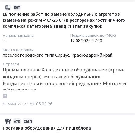
услуг
Russia,
по
для
по
2026-
RU
комплексному
медицинских
техническому
08-
Выполнение работ по замене холодильных агрегатов
Москва
обслуживанию
отходов
(замена на режим -18/-25 С°) в ресторанах гостиничного
обслуживанию
05
город
и
Тендер
комплекса категории 5 звезд (1 этап закупки)
и
12:00:40
Промышленное
ремонту
на
ремонту
Холодильное
Начальная цена
Подача заявок до (МСК)
теплового
поставку
холодильного
2026-
—
12.08.2026
17:00
оборудование
и
морозильной
оборудования
08-
(кроме
холодильного
Место поставки
камеры
на
12
кондиционеров),
поселок городского типа Сириус,
Краснодарский край
технологического
для
объектах
17:00:00
монтаж
оборудования.
Отрасли
медицинских
АО
и
Промышленное Холодильное оборудование (кроме
at
отходов
Орелнефтепродукт
Тендер
обслуживание
кондиционеров), монтаж и обслуживание
г.
at
(ОПРОС
на
Предмет
Ижевск,
Кондиционеры и тепловое оборудование. Монтаж и
г.
РЫНКА).
выполнение
тендера:
Удмуртская
обслуживание
Волгоград,
Цена:
работ
Проведение
республика
Волгоградская
0
по
запроса
,
от 05.08.26
область
№2494025127
руб.
замене
предложений
Russia,
,
холодильных
на
RU
Russia,
агрегатов
закуп
2026-
Удмуртская
RU
(замена
Мебели
08-
Поставка оборудования для пищеблока
республика
Волгоградская
на
для
05