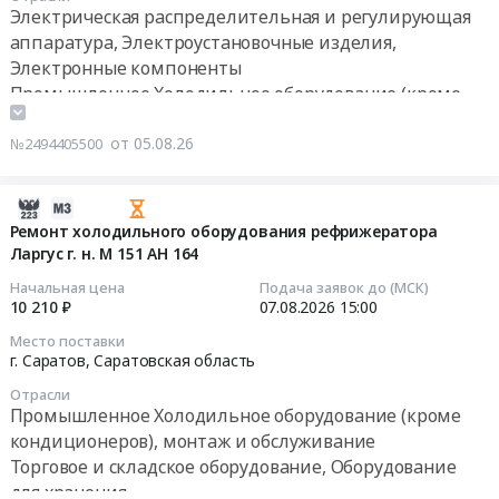
М.В.
11:00:00
Краснодарский
Электрическая распределительная и регулирующая
11,
республика
Ломоносова,
край
корпус.1.
аппаратура, Электроустановочные изделия,
,
ИГК
Тендер
Промышленное
Цена:
Электронные компоненты
Russia,
000000Н502025PJ20002
на
Холодильное
8068095
Промышленное Холодильное оборудование (кроме
RU
(2
поставку
оборудование
руб.
Татарстан
кондиционеров), монтаж и обслуживание
ШТ)
импортных
(кроме
республика
Контрольно-измерительные приборы и автоматика,
от 05.08.26
№2494405500
(223.ЗКЭФ.3370;
запчастей
кондиционеров),
Промышленное
монтаж и обслуживание
Id
для
монтаж
Холодильное
Торговое и складское оборудование, Оборудование
89973).
нужд
2026-
и
оборудование
для хранения
Цена:
АО
08-
Ремонт холодильного оборудования рефрижератора
обслуживание
(кроме
1165500
Алтайвагон
Ларгус г. н. М 151 АН 164
05
Предмет
кондиционеров),
руб.
(Рубцовский
14:17:02
тендера:
монтаж
Начальная цена
Подача заявок до (МСК)
филиал)
Работы
10 210 ₽
07.08.2026
15:00
и
Тендер
2026-
по
обслуживание
Место поставки
на
08-
ремонту
г. Саратов,
Саратовская область
Предмет
поставку
07
холодильной
тендера:
Отрасли
импортных
15:00:00
камеры
Поставка
Промышленное Холодильное оборудование (кроме
запчастей
с
холодильника
кондиционеров), монтаж и обслуживание
для
Тендер
заменой
фармацевтического.
Торговое и складское оборудование, Оборудование
нужд
на
комплектующих
Цена:
для хранения
АО