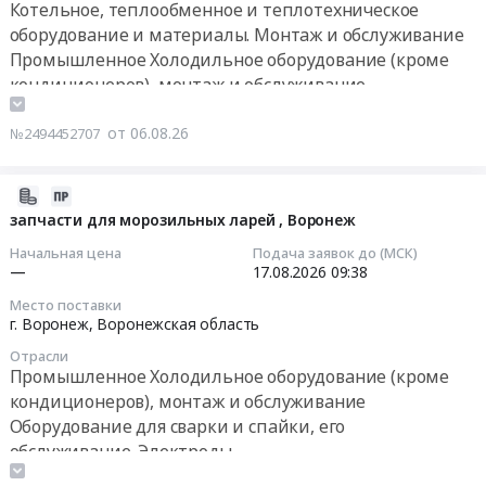
ИШФВП
Котельное, теплообменное и теплотехническое
для
11:41:00
at
оборудование и материалы. Монтаж и обслуживание
нужд
Томск,
Промышленное Холодильное оборудование (кроме
Учебного
Тендер
Томская
кондиционеров), монтаж и обслуживание
центра
на
область
at
Технологическое оборудование, монтаж и
оборудование
,
поселок
обслуживание
от 06.08.26
№2494452707
для
Russia,
Ухтомский,
Торговое и складское оборудование, Оборудование
буфетов
RU
Москва
для хранения
Тендер
2026-
Томская
город
Бытовая техника (холодильники, телевизоры,
на
08-
запчасти для морозильных ларей , Воронеж
область
,
микроволновые печи и пр.), ремонт и обслуживание
оборудование
06
Сантехнические
Russia,
Начальная цена
Подача заявок до (МСК)
для
10:41:45
изделия.
—
17.08.2026
09:38
RU
буфетов
Неметаллические
Москва
Место поставки
at
2026-
трубы
город
г. Воронеж,
Воронежская область
Московская
08-
Предмет
Промышленное
обл,
Отрасли
17
тендера:
Холодильное
Промышленное Холодильное оборудование (кроме
Московская
09:38:44
Поставка
оборудование
кондиционеров), монтаж и обслуживание
область
оборудования
(кроме
,
Оборудование для сварки и спайки, его
Тендер:
для
кондиционеров),
Russia,
обслуживание. Электроды
запчасти
формирования
монтаж
RU
Контрольно-измерительные приборы и автоматика,
для
основного