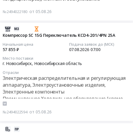
к
37069
,
Тендер:
холодильнику
руб.
Russia,
от 05.08.26
№2494022180
ТО
ПВВ
RU
холодильной
(Н)-70КМ-
Челябинская
машины
С-
2026-
область
Тендер:
НШ.
08-
Компрессор SC 15G Переключатель KCD4-201/4PN 25А
Промышленное
ТО
Цена:
05
Холодильное
Начальная цена
Подача заявок до (МСК)
холодильной
0
13:34:16
57 855 ₽
07.08.2026
07:00
оборудование
машины
руб.
(кроме
Место поставки
at
2026-
г. Новосибирск,
Новосибирская область
кондиционеров),
Череповец,
08-
монтаж
Вологодская
Отрасли
07
и
Электрическая распределительная и регулирующая
область
07:00:00
обслуживание
аппаратура, Электроустановочные изделия,
,
Предмет
Электронные компоненты
Russia,
Тендер
тендера:
Промышленное Холодильное оборудование (кроме
RU
на
РЕМОНТ
кондиционеров), монтаж и обслуживание
Вологодская
компрессор
ХОЛОДИЛЬНОГО
область
от 05.08.26
№2494022594
SC
ОБОРУДОВАНИЯ.
Промышленное
15G
Цена:
Холодильное
Переключатель
2026-
38050
оборудование
KCD4-