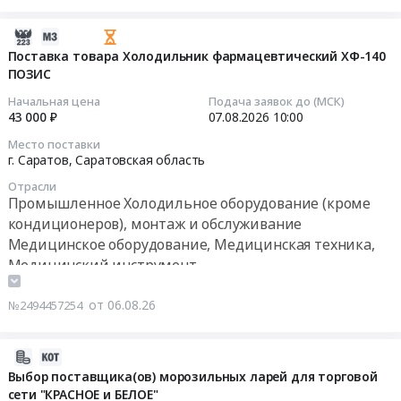
Холодильное
Процедура
оборудование
проводится
2026-
(кроме
в
08-
Поставка товара Холодильник фармацевтический ХФ-140
кондиционеров),
ПОЗИС
1
06
монтаж
этап
10:01:03
Начальная цена
Подача заявок до (МСК)
и
(без
43 000 ₽
07.08.2026
10:00
обслуживание
переторжек).
2026-
Место поставки
Предмет
Самовывоз.
08-
г. Саратов,
Саратовская область
тендера:
В
07
запчасти
Отрасли
стоимость
10:00:00
Промышленное Холодильное оборудование (кроме
для
товара
кондиционеров), монтаж и обслуживание
морозильных
включить
Тендер
Медицинское оборудование, Медицинская техника,
ларей
стоимость
на
Медицинский инструмент
,Воронеж.
Северной
поставку
Цена:
упаковки,
товара
0
от 06.08.26
№2494457254
обрешетки.
Холодильник
руб.
1
фармацевтический
конечный
ХФ-140
2026-
получатель.
ПОЗИС
08-
Выбор поставщика(ов) морозильных ларей для торговой
ОБЯЗАТЕЛЬНО
Тендер
сети "КРАСНОЕ и БЕЛОЕ"
06