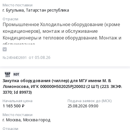
теплоизоляцией
окон
Место поставки
на
2026-
г. Бугульма,
Татарстан республика
и
кровле
08-
дверей,
Отрасли
здания
13
Производство
Промышленное Холодильное оборудование (кроме
ГУП
15:00:00
окон
кондиционеров), монтаж и обслуживание
Таттехмедфарм
и
Кондиционеры и тепловое оборудование. Монтаж и
,
Тендер
дверей
обслуживание
г.
на
Предмет
Казань,
капитальный
тендера:
от 05.08.26
№2494402691
ул.
ремонт
OZON
Тихорецкая,
чиллеров
fresh.ТО
д.
ООО
2026-
ХО
11,
БМЗ
08-
Закупка оборудования (чиллер) для МГУ имени М. В.
РЦ
корпус.1
(повторно)
Ломоносова, ИГК 000000Н502025PJ20002 (2 ШТ) (223. ЗКЭФ.
05
Нижний
Тендер
Тендер
3370; Id 89973)
16:18:52
Новгород.
на
на
Цена:
Начальная цена
Подача заявок до (МСК)
электроснабжение
капитальный
2026-
1 165 500 ₽
25.08.2026
09:00
0
холодильных
ремонт
08-
руб.
Место поставки
камер,
чиллеров
25
г. Москва,
Москва город
систем
ООО
09:00:00
кондиционирования
Отрасли
БМЗ