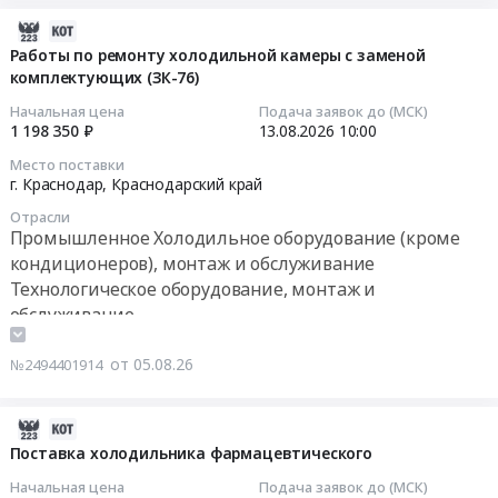
интенсивного
г.
тендера:
оборудования
охлаждения
2026-
Казань,
Капитальный
(чиллер)
Тендер:
08-
Работы по ремонту холодильной камеры с заменой
Татарстан
ремонт
для
Камера
комплектующих (ЗК-76)
05
республика
чиллеров
МГУ
интенсивного
15:02:05
,
ООО
Начальная цена
Подача заявок до (МСК)
имени
охлаждения
1 198 350 ₽
13.08.2026
10:00
Russia,
БМЗ
М.В.
at
2026-
RU
(повторно).
Место поставки
Ломоносова,
г.
08-
Татарстан
Цена:
г. Краснодар,
Краснодарский край
ИГК
Санкт-
13
республика
0
000000Н502025PJ20002
Отрасли
Петербург,
10:00:00
Промышленное
руб.
Промышленное Холодильное оборудование (кроме
(2
Санкт-
Холодильное
кондиционеров), монтаж и обслуживание
ШТ)
Петербург
Тендер
оборудование
Технологическое оборудование, монтаж и
(223.ЗКЭФ.3370;
город
на
(кроме
Id
обслуживание
,
работы
кондиционеров),
89973)
Russia,
по
монтаж
at
от 05.08.26
№2494401914
RU
ремонту
и
г.
Санкт-
холодильной
обслуживание
Москва,
Петербург
камеры
Предмет
2026-
Москва
город
с
тендера:
08-
Поставка холодильника фармацевтического
город
Промышленное
заменой
Электроснабжение
05
,
Начальная цена
Подача заявок до (МСК)
Холодильное
комплектующих