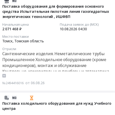
2026-
08-
Поставка оборудования для формирования основного
средства Испытательная пилотная линия газогидратных
06
энергетических технологий , ИШФВП
11:44:03
Начальная цена
Подача заявок до (МСК)
2026-
2 071 468 ₽
10.08.2026
04:30
08-
Место поставки
10
Томск,
Томская область
04:30:00
Отрасли
Сантехнические изделия. Неметаллические трубы
Тендер
Промышленное Холодильное оборудование (кроме
на
кондиционеров), монтаж и обслуживание
поставку
Контрольно-измерительные приборы и автоматика,
оборудования
монтаж и обслуживание
для
Резинотехнические изделия
от 06.08.26
№2494416016
формирования
Кондиционеры и тепловое оборудование. Монтаж и
основного
обслуживание
средства
2026-
Испытательная
08-
Поставка холодильного оборудования для нужд Учебного
пилотная
центра
06
линия
11:08:05