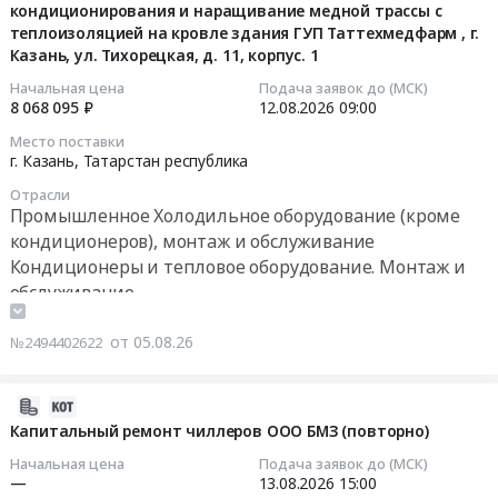
Услуги грузовых ЖД перевозок
Тендер:
технологического
кондиционирования и наращивание медной трассы с
дверей
05
тендера:
OZON
Такелажные и стропальные работы, Демонтаж
оборудования
теплоизоляцией на кровле здания ГУП Таттехмедфарм , г.
Предмет
16:29:31
АКБ,
fresh.ТО
оборудования, Перевозка негабаритных грузов
Казань, ул. Тихорецкая, д. 11, корпус. 1
на
тендера:
электрика.
ХО
территории
Приобретение
2026-
Начальная цена
Подача заявок до (МСК)
Цена:
РЦ
арт-
8 068 095 ₽
12.08.2026
09:00
и
08-
0
Нижний
кластера
поставка
12
руб.
Место поставки
Новгород
Таврида.
ТМЦ
09:00:00
г. Казань,
Татарстан республика
at
Цена:
для
Отрасли
г.
473625
укомплектования
Тендер
Промышленное Холодильное оборудование (кроме
Дзержинск;
руб.
ВЖК
на
кондиционеров), монтаж и обслуживание
г.
на
электроснабжение
Кондиционеры и тепловое оборудование. Монтаж и
Нижний
ПСП.
холодильных
обслуживание
Новгород,
Цена:
камер,
Медицинское оборудование, Медицинская техника,
Нижегородская
0
систем
Медицинский инструмент
от 05.08.26
№2494402622
область
руб.
кондиционирования
Обеспечение электроэнергией
,
и
Russia,
наращивание
2026-
RU
медной
08-
Капитальный ремонт чиллеров ООО БМЗ (повторно)
Нижегородская
трассы
05
Начальная цена
Подача заявок до (МСК)
область
с
16:26:37
—
13.08.2026
15:00
Установка