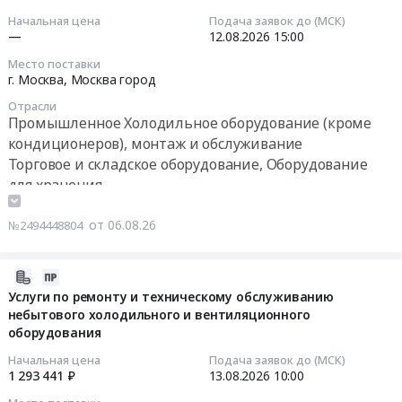
заполнение
на
09:44:20
Начальная цена
Подача заявок до (МСК)
полной
поставку
—
12.08.2026
15:00
информации
товара
2026-
Место поставки
в...
Холодильник
08-
г. Москва,
Москва город
Тендер
фармацевтический
12
Отрасли
на
ХФ-140
15:00:00
Промышленное Холодильное оборудование (кроме
оборудование
ПОЗИС
кондиционеров), монтаж и обслуживание
сушильной
at
Тендер
Торговое и складское оборудование, Оборудование
белья,
г.
на
для хранения
столовой
Саратов,
выбор
(для
Саратовская
поставщика(ов)
от 06.08.26
ОЗРК).
область
№2494448804
морозильных
Процедура
,
ларей
проводится
Russia,
для
2026-
в
RU
торговой
08-
Услуги по ремонту и техническому обслуживанию
1
Саратовская
сети
небытового холодильного и вентиляционного
06
этап
область
"КРАСНОЕ
оборудования
09:22:20
(без
Промышленное
и
Начальная цена
Подача заявок до (МСК)
переторжек).
Холодильное
БЕЛОЕ"
2026-
1 293 441 ₽
13.08.2026
10:00
Самовывоз.
оборудование
Тендер
08-