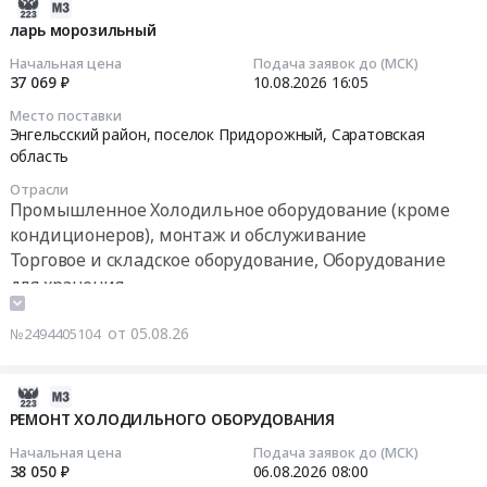
2026-
Электронные
164
НШ
08-
ларь морозильный
компоненты
at
Тендер:
05
Предмет
г.
Начальная цена
Подача заявок до (МСК)
запчасть
14:10:02
тендера:
37 069 ₽
10.08.2026
16:05
Саратов,
к
Поставка
Саратовская
Место поставки
холодильнику
2026-
импортных
Энгельсский район, поселок Придорожный,
Саратовская
область
ПВВ
08-
запчастей
область
,
(Н)-70КМ-
10
для
Russia,
Отрасли
С-
16:05:00
нужд
RU
Промышленное Холодильное оборудование (кроме
НШ
АО
Саратовская
кондиционеров), монтаж и обслуживание
at
Тендер:
Алтайвагон
область
Торговое и складское оборудование, Оборудование
Тернейский
ларь
(Рубцовский
Промышленное
для хранения
район,
морозильный
филиал).
Холодильное
пгт.
Тендер:
Цена:
оборудование
от 05.08.26
Пластун;
№2494405104
ларь
0
(кроме
г.
морозильный
руб.
кондиционеров),
Владивосток;
at
2026-
монтаж
г.
Энгельсский
08-
РЕМОНТ ХОЛОДИЛЬНОГО ОБОРУДОВАНИЯ
и
Хабаровск;
район,
05
обслуживание
г.
Начальная цена
Подача заявок до (МСК)
поселок
13:50:06
Предмет
38 050 ₽
06.08.2026
08:00
Дальнегорск,
Придорожный,