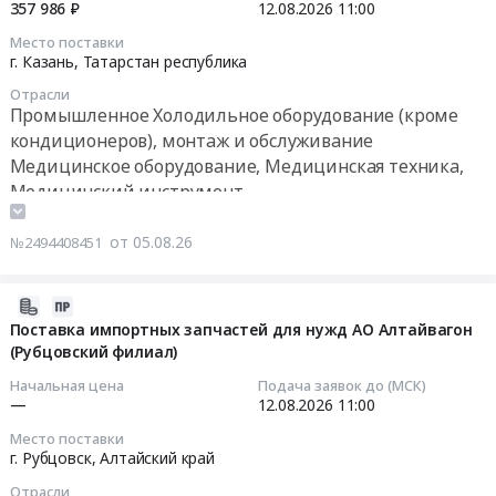
холодильных
14:54:02
357 986 ₽
12.08.2026
11:00
Russia,
оборудование
(ЗК-76)
камер,
RU
(кроме
Место поставки
Тендер
систем
2026-
Москва
г. Казань,
Татарстан республика
кондиционеров),
на
кондиционирования
08-
город
монтаж
работы
Отрасли
и
12
Промышленное
и
Промышленное Холодильное оборудование (кроме
по
наращивание
11:00:00
Холодильное
обслуживание
кондиционеров), монтаж и обслуживание
ремонту
медной
оборудование
Предмет
Медицинское оборудование, Медицинская техника,
холодильной
трассы
Тендер
(кроме
тендера:
Медицинский инструмент
камеры
с
на
кондиционеров),
Камера
с
теплоизоляцией
поставку
монтаж
интенсивного
заменой
от 05.08.26
№2494408451
на
холодильника
и
охлаждения.
комплектующих
кровле
фармацевтического
обслуживание
Цена:
(ЗК-76)
здания
Тендер
Предмет
2026-
0
at
ГУП
на
тендера:
08-
Поставка импортных запчастей для нужд АО Алтайвагон
руб.
г.
Таттехмедфарм
поставку
(Рубцовский филиал)
Закупка
05
Краснодар,
,
холодильника
оборудования
14:38:51
Краснодарский
Начальная цена
Подача заявок до (МСК)
г.
фармацевтического
(чиллер)
—
12.08.2026
11:00
край
Казань,
at
для
2026-
,
ул.
Место поставки
г.
МГУ
08-
г. Рубцовск,
Алтайский край
Russia,
Тихорецкая,
Казань,
имени
12
RU
д.
Татарстан
Отрасли