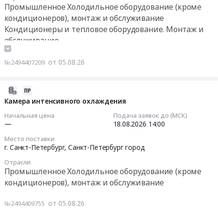
Промышленное Холодильное оборудование (кроме
и
(повторно)
Тендер
кондиционеров), монтаж и обслуживание
наращивание
at
на
Кондиционеры и тепловое оборудование. Монтаж и
медной
г.
закупку
обслуживание
трассы
Бугульма,
оборудования
с
Татарстан
(чиллер)
теплоизоляцией
от 05.08.26
республика
№2494407209
для
на
,
МГУ
кровле
Russia,
имени
2026-
здания
RU
М.В.
08-
Камера интенсивного охлаждения
ГУП
Татарстан
Ломоносова,
05
Таттехмедфарм
республика
Начальная цена
Подача заявок до (МСК)
ИГК
15:21:26
—
18.08.2026
14:00
,
Промышленное
000000Н502025PJ20002
г.
Холодильное
Место поставки
(2
2026-
Казань,
г. Санкт-Петербург,
Санкт-Петербург город
оборудование
ШТ)
08-
ул.
(кроме
Отрасли
(223.ЗКЭФ.3370;
18
Тихорецкая,
кондиционеров),
Промышленное Холодильное оборудование (кроме
Id
14:00:00
д.
монтаж
кондиционеров), монтаж и обслуживание
89973)
11,
и
Тендер
Тендер:
корпус.1
обслуживание
от 05.08.26
№2494409755
на
Камера
at
Предмет
закупку