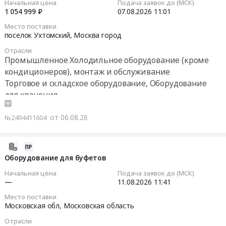
Начальная цена
Подача заявок до (МСК)
газогидратных
1 054 999 ₽
07.08.2026
11:01
энергетических
2026-
Место поставки
технологий
08-
поселок Ухтомский,
Москва город
,
07
Отрасли
ИШФВП
11:01:30
Промышленное Холодильное оборудование (кроме
Тендер
кондиционеров), монтаж и обслуживание
на
Тендер
Торговое и складское оборудование, Оборудование
поставку
на
для хранения
оборудования
поставку
для
холодильного
от 06.08.26
№2494411604
формирования
оборудования
основного
для
средства
нужд
2026-
Испытательная
Учебного
08-
Оборудование для буфетов
пилотная
центра
06
Начальная цена
Подача заявок до (МСК)
линия
Тендер
10:41:47
—
11.08.2026
11:41
газогидратных
на
энергетических
Место поставки
поставку
2026-
Московская обл,
Московская область
технологий
холодильного
08-
,
оборудования
Отрасли
11