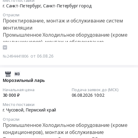
В
(кроме
Место поставки
на
13
г. Санкт-Петербург,
Санкт-Петербург город
стоимость
кондиционеров),
выбор
10:00:00
товара
монтаж
Отрасли
поставщика(ов)
Проектирование, монтаж и обслуживание систем
включить
и
морозильных
Тендер
вентиляции
стоимость
обслуживание
ларей
на
Северной
Предмет
Промышленное Холодильное оборудование (кроме
для
услуги
упаковки,
тендера:
кондиционеров), монтаж и обслуживание
торговой
по
обрешетки.
Поставка
сети
ремонту
1
товара
от 06.08.26
№2494441806
"КРАСНОЕ
и
конечный
Холодильник
и
техническому
получатель.
фармацевтический
БЕЛОЕ"
обслуживанию
2026-
ОБЯЗАТЕЛЬНО
ХФ-140
at
небытового
08-
Морозильный ларь
заполнение
ПОЗИС.
г.
холодильного
06
полной
Цена:
Начальная цена
Подача заявок до (МСК)
Москва,
и
07:11:04
30 000 ₽
06.08.2026
10:02
информации
43000
Москва
вентиляционного
в...
руб.
город
Место поставки
оборудования
2026-
at
г. Чусовой,
Пермский край
,
Тендер
08-
г.
Russia,
Отрасли
на
06
Магадан,
RU
Промышленное Холодильное оборудование (кроме
услуги
10:02:23
Магаданская
Москва
кондиционеров), монтаж и обслуживание
по
область
город