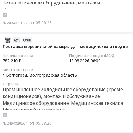
монтаж
Технологическое оборудование, монтаж и
Орловская
проведение
предложений
чиллера,
обслуживание
обл,
запроса
на
устройство
Орловская
предложений
оказание
фундамента
область
от 05.08.26
№2494021027
на
услуг
под
,
закуп
по
чиллер,
Russia,
Мебели
комплексному
2026-
АО
RU
для
обслуживанию
08-
Поставка морозильной камеры для медицинских отходов
Турбаслинские
Орловская
нужд
и
05
бройлеры,
область
Начальная цена
Подача заявок до (МСК)
РХТУ
ремонту
12:09:04
ГК
782 210 ₽
13.08.2026
08:00
Промышленное
с
теплового
ЧЕРКИЗОВО,
Холодильное
плановой
Место поставки
и
2026-
Республика
оборудование
г. Волгоград,
Волгоградская область
поставкой
холодильного
08-
Башкортостан.
(кроме
до
Отрасли
технологического
13
Цена:
кондиционеров),
29.08.2026г
Промышленное Холодильное оборудование (кроме
оборудования.
08:00:00
0
монтаж
at
кондиционеров), монтаж и обслуживание
Тендер:
руб.
и
г.
Медицинское оборудование, Медицинская техника,
Запрос
Тендер
обслуживание
Тараз,
Медицинский инструмент
предложений
на
Предмет
Москва
на
поставку
тендера:
город
от 05.08.26
оказание
№2494029264
морозильной
Оказание
,
услуг
камеры