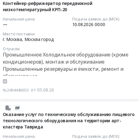
Кондиционеры и тепловое оборудование. Монтаж и
техническому
технологического
08-
Контейнер-рефрижератор передвижной
Цена:
заполнение
обслуживание
обслуживанию
оборудования
низкотемпературный КРП-20
05
1293441
полной
небытового
Торговое и складское оборудование, Оборудование
на
19:30:33
руб.
Начальная цена
Подача заявок до (МСК)
информации
холодильного
для хранения
территории
—
10.08.2026
00:00
в....
и
Банковское оборудование, монтаж и обслуживание
арт-
2026-
Цена:
Место поставки
вентиляционного
Бытовая техника (холодильники, телевизоры,
кластера
08-
г. Москва,
Москва город
0
оборудования
Таврида
микроволновые печи и пр.), ремонт и обслуживание
10
руб.
at
Отрасли
Тендер
Хозяйственные товары, Товары широкого
00:00:00
Промышленное Холодильное оборудование (кроме
г.
на
потребления, Бытовая химия и парфюмерия
кондиционеров), монтаж и обслуживание
Санкт-
оказание
Тендер
Промышленные резервуары и ёмкости, ремонт и
Петербург,
услуг
на
обслуживание
Санкт-
по
контейнер-
Петербург
техническому
рефрижератор
город
от 05.08.26
№2494446650
обслуживанию
передвижной
,
пищевого
низкотемпературный
Russia,
технологического
КРП-20
2026-
RU
оборудования
Тендер
08-
Оказание услуг по техническому обслуживанию пищевого
Санкт-
на
на
технологического оборудования на территории арт-
05
Петербург
территории
контейнер-
кластера Таврида
19:06:29
город
арт-
рефрижератор
Начальная цена
Подача заявок до (МСК)
Проектирование,
кластера