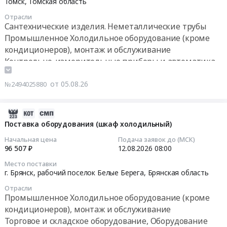
Томск,
Томская область
(замена
г.
и
04:30:00
на
Отрасли
Саратов,
холодильного
Сантехнические изделия. Неметаллические трубы
режим-18/-25
Саратовская
технологического
Тендер
Промышленное Холодильное оборудование (кроме
С°)
область
оборудования..
на
в
кондиционеров), монтаж и обслуживание
,
Цена:
поставку
ресторанах
Контрольно-измерительные приборы и автоматика,
Russia,
0
оборудования
гостиничного
монтаж и обслуживание
RU
руб.
для
комплекса
Резинотехнические изделия
от 05.08.26
Саратовская
№2494025880
формирования
категории
область
Кондиционеры и тепловое оборудование. Монтаж и
основного
5
Котельное,
обслуживание
средства
2026-
звезд
теплообменное
Испытательная
08-
Поставка оборудования (шкаф холодильный)
(1
и
пилотная
05
этап
теплотехническое
Начальная цена
Подача заявок до (МСК)
линия
11:30:58
96 507 ₽
12.08.2026
08:00
закупки)
оборудование
газогидратных
at
и
Место поставки
энергетических
2026-
поселок
г. Брянск, рабочий поселок Белые Берега,
Брянская область
материалы.
технологий
08-
городского
Монтаж
Отрасли
,
12
типа
и
Промышленное Холодильное оборудование (кроме
ИШФВП
08:00:00
Сириус,
обслуживание
кондиционеров), монтаж и обслуживание
Тендер
Краснодарский
Предмет
Торговое и складское оборудование, Оборудование
на
Тендер
край