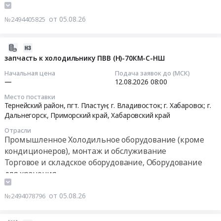
ремонт
(ЗК-76).
357986
Алтайвагон
холодильного
Цена:
руб.
от 05.08.26
(Рубцовский
№2494405825
оборудования
1198350
филиал)
рефрижератора
руб.
at
Ларгус
2026-
г.
г.н.
08-
запчасть к холодильнику ПВВ (Н)-70КМ-С-НШ
Рубцовск,
М
05
Алтайский
Начальная цена
Подача заявок до (МСК)
151
14:12:23
—
12.08.2026
08:00
край
АН
,
Место поставки
164
2026-
Тернейский район, пгт. Пластун; г. Владивосток; г. Хабаровск; г.
Russia,
Тендер
08-
Дальнегорск,
Приморский край
,
Хабаровский край
RU
на
12
Алтайский
Отрасли
ремонт
08:00:00
край
Промышленное Холодильное оборудование (кроме
холодильного
Электрическая
кондиционеров), монтаж и обслуживание
оборудования
Тендер:
распределительная
Торговое и складское оборудование, Оборудование
рефрижератора
запчасть
и
для хранения
Ларгус
к
регулирующая
г.н.
холодильнику
аппаратура,
от 05.08.26
М
№2494078796
ПВВ
Электроустановочные
151
(Н)-70КМ-
изделия,
АН
С-