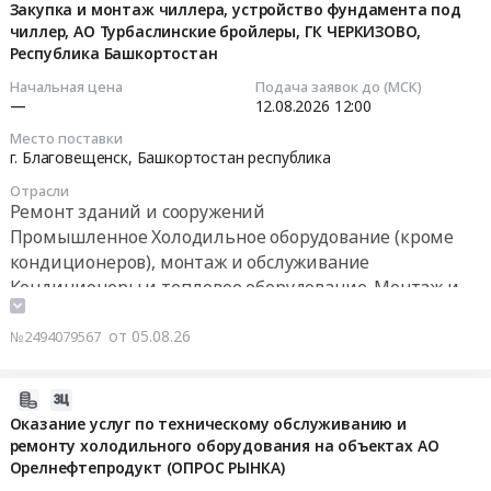
08-
Закупка и монтаж чиллера, устройство фундамента под
руб.
(кроме
201/4PN
чиллер, АО Турбаслинские бройлеры, ГК ЧЕРКИЗОВО,
05
кондиционеров),
25А
Республика Башкортостан
13:22:25
монтаж
Тендер
Начальная цена
Подача заявок до (МСК)
и
на
2026-
—
12.08.2026
12:00
обслуживание
компрессор
08-
Предмет
Место поставки
SC
12
г. Благовещенск,
Башкортостан республика
тендера:
15G
12:00:00
ТО
Отрасли
Переключатель
Ремонт зданий и сооружений
холодильной
KCD4-
Тендер
машины.
Промышленное Холодильное оборудование (кроме
201/4PN
на
Цена:
кондиционеров), монтаж и обслуживание
25А
закупку
0
Кондиционеры и тепловое оборудование. Монтаж и
at
и
руб.
обслуживание
г.
монтаж
от 05.08.26
Новосибирск,
№2494079567
чиллера,
Новосибирская
устройство
область
фундамента
2026-
,
под
08-
Оказание услуг по техническому обслуживанию и
Russia,
чиллер,
ремонту холодильного оборудования на объектах АО
05
RU
АО
Орелнефтепродукт (ОПРОС РЫНКА)
13:21:27
Новосибирская
Турбаслинские