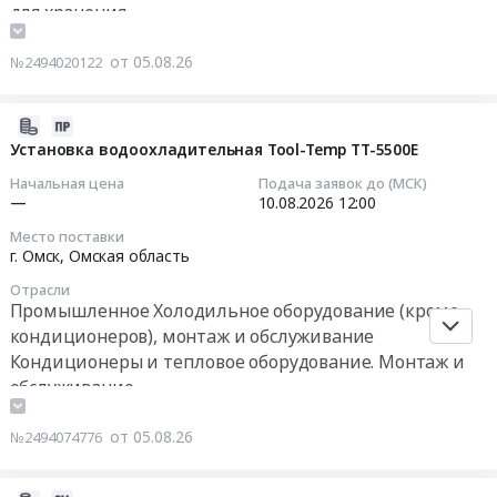
тендера:
для хранения
поставку
на
,
Поставка
оборудования
поставку
Russia,
оборудования
от 05.08.26
для
№2494020122
оборудования
RU
для
формирования
(шкаф
Краснодарский
пищеблока.
основного
холодильный)
край
2026-
Цена:
средства
Тендер
Промышленное
08-
Установка водоохладительная Tool-Temp TT-5500E
1195441
Испытательная
на
Холодильное
05
руб.
пилотная
Начальная цена
Подача заявок до (МСК)
поставку
оборудование
11:28:03
—
10.08.2026
12:00
линия
оборудования
(кроме
газогидратных
Место поставки
(шкаф
кондиционеров),
2026-
г. Омск,
Омская область
энергетических
холодильный)
монтаж
08-
технологий
at
Отрасли
и
10
,
Промышленное Холодильное оборудование (кроме
г.
обслуживание
12:00:00
ИШФВП
кондиционеров), монтаж и обслуживание
Брянск,
Предмет
at
рабочий
Кондиционеры и тепловое оборудование. Монтаж и
тендера:
Тендер
Томск,
поселок
обслуживание
Выполнение
на
Томская
Белые
работ
установку
область
Берега,
от 05.08.26
№2494074776
по
водоохладительная
,
Брянская
замене
Tool-
Russia,
область
холодильных
Temp