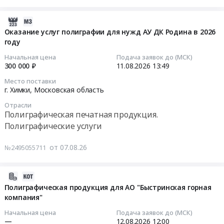
и
самоклеящейся
флатовых
упаковка
бумаге,
на
2026-
Предмет
цветность
самоклеящейся
08-
Оказание услуг полиграфии для нужд АУ ДК Родина в 2026
тендера:
1+0
бумаге,
году
07
поставка
в
цветность
13:57:12
Начальная цена
Подача заявок до (МСК)
маркировки
ассортименте
2+0
300 000 ₽
11.08.2026
13:49
(наклейки)
at
в
2026-
Место поставки
на
г.
ассортименте
08-
г. Химки,
Московская область
гофрокороб,
Владивосток,
Тендер
11
цветность
Отрасли
Приморский
на
13:49:00
Полиграфическая печатная продукция.
2+0
край
поставку
Полиграфические услуги
в
,
стикеров
Тендер
ассортименте.
Russia,
флатовых
на
от 07.08.26
Цена:
№2495055711
RU
на
оказание
0
Приморский
самоклеящейся
услуг
руб.
край
бумаге,
полиграфии
2026-
Полиграфическая
цветность
для
08-
Полиграфическая продукция для АО "Быстринская горная
печатная
2+0
нужд
компания"
07
продукция.
в
АУ
13:28:02
Начальная цена
Подача заявок до (МСК)
Полиграфические
ассортименте
ДК
—
12.08.2026
12:00