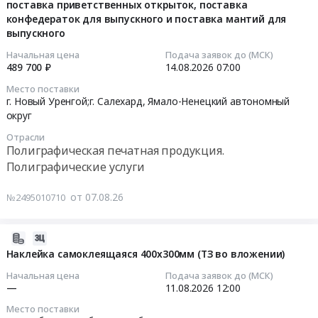
Москва
поставка приветственных открыток, поставка
16:07:25
Всероссийской
35
конфедераток для выпускного и поставка мантий для
город
спартакиады
мкм,
выпускного
,
2026-
между
глянцевые
Russia,
08-
субъектами
Начальная цена
Подача заявок до (МСК)
прозрачные
RU
489 700 ₽
14.08.2026
07:00
14
Российской
с
Москва
07:00:00
Федерации
перфорацией-10уп.,
Место поставки
город
г. Новый Уренгой;г. Салехард,
Ямало-Ненецкий автономный
по
Ручка-
Метизы,
округ
Тендер
летним
корректор
Крепежные
на
видам
ErichKrause
Отрасли
изделия
изготовление
спорта
Полиграфическая печатная продукция.
"Standart",
Предмет
и
среди
Полиграфические услуги
быстросохнущая,
тендера:
поставка
сильнейших
металлический
Поставка
дипломов
спортсменов
от 07.08.26
№2495010710
наконечник,
оборудования
участников,
Тендер
4
и
изготовление
на
мл-20шт.,
2026-
расходных
и
поставку
Характеристики
08-
материалов
Наклейка самоклеящаяся 400x300мм (ТЗ во вложении)
поставка
печатной
Ручка
07
для
бейджей,
продукции
Начальная цена
Подача заявок до (МСК)
ш
15:56:36
склада
—
11.08.2026
12:00
изготовление
в
Тендер
запасных
и
рамках
на
Место поставки
2026-
частей.