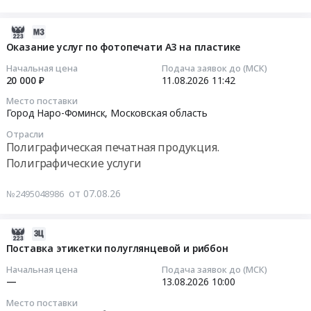
продукции
Полиграфические услуги
и
офиса,
г.
АО
Медицинское оборудование, Медицинская техника,
поставка
относимые
Кронштадте
2026-
ЦС
Медицинский инструмент
самоклеящихся
на
Тендер
08-
Оказание услуг по фотопечати А3 на пластике
Звездочка.
этикеток.
Спортивные и туристические товары, Тренажеры,
МБП
на
07
Цена:
Начальная цена
Подача заявок до (МСК)
Цена:
Спортивные площадки
для
оказание
11:51:32
20 000 ₽
11.08.2026
11:42
0
83010
Маяковской
услуг
руб.
руб.
Место поставки
ТЭС
по
2026-
Город Наро-Фоминск,
Московская область
Тендер
разработке
08-
на
макетов
Отрасли
11
Полиграфическая печатная продукция.
технические
и
11:42:00
Полиграфические услуги
средства
изготовлению
защиты
печатной
Тендер
от 07.08.26
№2495048986
офиса,
продукции
на
относимые
для
оказание
на
нужд
услуг
2026-
МБП
филиала
по
08-
Поставка этикетки полуглянцевой и риббон
для
ФГАУ
фотопечати
07
Начальная цена
Подача заявок до (МСК)
Маяковской
Центральный
А3
11:43:21
—
13.08.2026
10:00
ТЭС
парк
на
at
Патриот
Место поставки
пластике
2026-