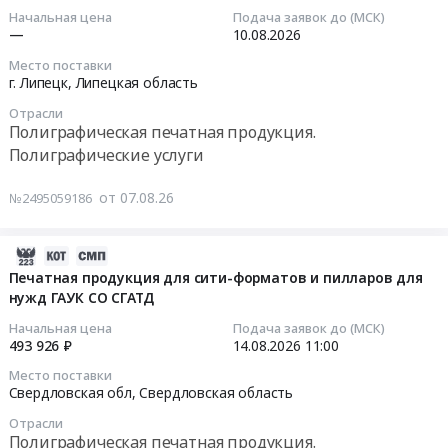
и
Азии,
движения
мл-20шт.,
07
Начальная цена
Подача заявок до (МСК)
тендера:
поставка
Страны
для
Характеристики
14:57:28
—
10.08.2026
Оказание
дипломов
at
АО
Ручка
услуг
Место поставки
участников,
г.
Кудряшовское.
ш
2026-
г. Липецк,
Липецкая область
по
изготовление
Москва,
Есть
at
08-
разработке,
и
д.
ТЗ.
Отрасли
Лаишевский
10
Полиграфическая печатная продукция.
организации,
поставка
Шарапово,
at
район,
00:00:00
подготовке
Полиграфические услуги
бейджей,
Пестречинский
Новосибирский
село
и
изготовление
район,
район,
Усады,
Тендер
полному
и
от 07.08.26
№2495059186
п.
село
Татарстан
на
сопровождению
поставка
Барсил,
Криводановка,
республика
печать
новогоднего
приветственных
г.
Новосибирская
,
и
2026-
комплексного
открыток,
Екатеринбург,
область
Russia,
изготовление
08-
Печатная продукция для сити-форматов и пилларов для
рекламного
поставка
Рамонский
,
RU
пакетов
нужд ГАУК СО СГАТД
07
спецпроекта
конфедераток
район,
Russia,
Татарстан
для
14:56:41
Начальная цена
Подача заявок до (МСК)
СДЭК.
для
сп.
RU
республика
ХБИ
493 926 ₽
14.08.2026
11:00
Цена:
выпускного
Айдаровское,
Новосибирская
Канцелярские
(2-
2026-
0
и
Динской
Место поставки
область
принадлежности
й
08-
Свердловская обл,
Свердловская область
руб.
поставка
район,
Полиграфическая
Предмет
этап
14
мантий
ст-
печатная
тендера:
Отрасли
торгов)
11:00:00
для
Полиграфическая печатная продукция.
ца
продукция.
Упаковочная
Тендер