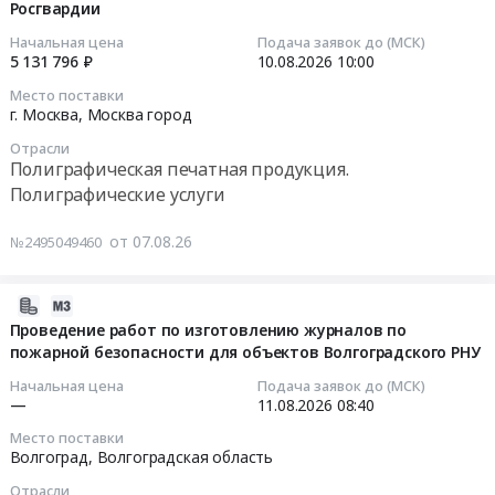
руб.
Ярославль,
Росгвардии
(заготовок
11:33:05
России
Ярославская
изделий
в
Начальная цена
Подача заявок до (МСК)
область
или
2026-
5 131 796 ₽
10.08.2026
10:00
г.
,
готовых
08-
Кронштадте.
Место поставки
Russia,
изделий)
10
Цена:
г. Москва,
Москва город
RU
по
10:00:00
4960000
Отрасли
Ярославская
технологии
руб.
Полиграфическая печатная продукция.
область
селективного
Тендер
Полиграфические услуги
Полиграфическая
лазерного
на
печатная
сплавления
выполнение
от 07.08.26
№2495049460
продукция.
Тендер
работ
Полиграфические
на
по
услуги
работы
изготовлению
2026-
Предмет
по
и
08-
Проведение работ по изготовлению журналов по
тендера:
изготовлению
пожарной безопасности для объектов Волгоградского РНУ
поставке
07
Поставка
3D-
служебных
11:23:03
Начальная цена
Подача заявок до (МСК)
журналов
печатной
удостоверений
—
11.08.2026
08:40
в
продукции
для
2026-
Место поставки
г.
(заготовок
нужд
08-
Волгоград,
Волгоградская область
Ярославль,
изделий
ФГУП
11
Отрасли