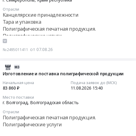
газеты
Петербург
в
14
Среднеуральская
город
Отрасли
сентябре
10:00:00
Канцелярские принадлежности
волна.
Полиграфическая
2026
Тара и упаковка
Цена:
печатная
года
Тендер
589200
Полиграфическая печатная продукция.
продукция.
Тендер
на
руб.
Полиграфические услуги
Полиграфические
на
поставку
услуги
закупку
канцелярских
Предмет
от 07.08.26
№2495011411
этикеток
товаров
тендера:
для
для
Изготовление
нужд
нужд
2026-
и
ООО
филиала
08-
Изготовление и поставка полиграфической продукции
доставка
"СофтСлип"
по
07
раздаточных
Начальная цена
Подача заявок до (МСК)
(ГК
Республике
16:54:02
83 860 ₽
11.08.2026
15:40
материалов.
Аскона)
Крым
Цена:
с
Место поставки
(г.
2026-
4535300
г. Волгоград,
Волгоградская область
поставкой
Симферополь)
08-
руб.
в
на
Отрасли
11
сентябре
Полиграфическая печатная продукция.
2027
15:40:00
2026
Полиграфические услуги
год
года
Тендер
Тендер