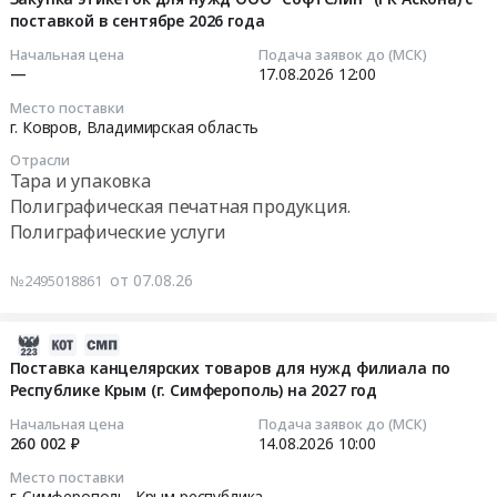
г.
раздаточных
поставкой в сентябре 2026 года
07
Среднеуральск,
материалов
17:32:05
Начальная цена
Подача заявок до (МСК)
Свердловская
Тендер
—
17.08.2026
12:00
область
на
2026-
Место поставки
,
изготовление
08-
г. Ковров,
Владимирская область
Russia,
и
17
RU
Отрасли
доставка
12:00:00
Тара и упаковка
Свердловская
раздаточных
Полиграфическая печатная продукция.
область
материалов
Тендер
Полиграфические услуги
Полиграфическая
at
на
печатная
г.
закупку
от 07.08.26
№2495018861
продукция.
Санкт-
этикеток
Полиграфические
Петербург,
для
услуги
Санкт-
нужд
2026-
Предмет
Петербург
ООО
08-
Поставка канцелярских товаров для нужд филиала по
тендера:
город
"СофтСлип"
Республике Крым (г. Симферополь) на 2027 год
07
Изготовление
,
(ГК
17:20:32
Начальная цена
Подача заявок до (МСК)
(печать)
Russia,
Аскона)
260 002 ₽
14.08.2026
10:00
печатного
RU
с
2026-
издания
Место поставки
Санкт-
поставкой
08-
г. Симферополь,
Крым республика