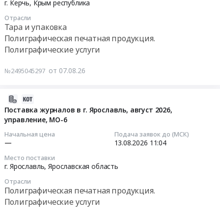
г. Керчь,
Крым республика
г.
Минобороны
Тендер
08-
Гусев,
России
на
Отрасли
13
Калининградская
Тара и упаковка
в
оказание
10:00:00
область
г.
Полиграфическая печатная продукция.
услуг
,
Кронштадте
Полиграфические услуги
по
Тендер
Russia,
at
фотопечати
на
RU
г.
от 07.08.26
№2495045297
А3
поставку
Калининградская
Кронштадт,
на
этикетки
область
Санкт-
пластике
полуглянцевой
2026-
Установка
Петербург
at
и
08-
Поставка журналов в г. Ярославль, август 2026,
окон
город
Город
риббон
управление, МО-6
07
и
,
Наро-
Тендер
11:34:03
дверей,
Russia,
Начальная цена
Подача заявок до (МСК)
Фоминск,
на
—
13.08.2026
11:04
Производство
RU
Московская
поставку
2026-
окон
Санкт-
Место поставки
область
этикетки
08-
и
г. Ярославль,
Ярославская область
Петербург
,
полуглянцевой
13
дверей
город
Russia,
Отрасли
и
11:04:00
Предмет
Полиграфическая
Полиграфическая печатная продукция.
RU
риббон
тендера:
печатная
Полиграфические услуги
Московская
at
Тендер
Технические
продукция.
область
г.
на