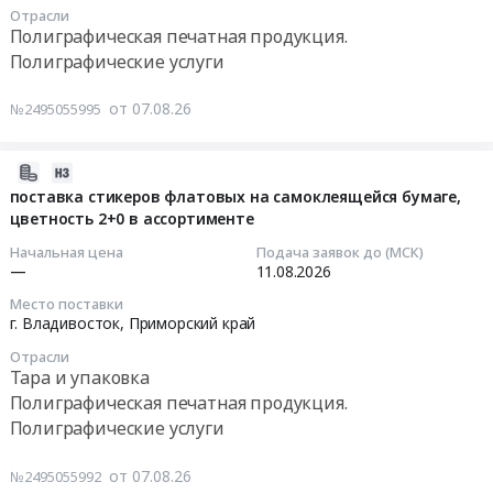
оборудование
Отрасли
поставку
00:00:00
Предмет
Полиграфическая печатная продукция.
маркировки
тендера:
Полиграфические услуги
(наклейки)
Тендер
Изготовление
на
на
рекламно-
от 07.08.26
№2495055995
гофрокороб,
поставку
сувенирной
цветность
стикеров
продукции.
2+0
флатовых
2026-
Цена:
в
на
08-
поставка стикеров флатовых на самоклеящейся бумаге,
326818
ассортименте
самоклеящейся
цветность 2+0 в ассортименте
07
руб.
at
бумаге,
14:10:12
Начальная цена
Подача заявок до (МСК)
г.
цветность
—
11.08.2026
Владивосток,
1+0
2026-
Место поставки
Приморский
в
08-
г. Владивосток,
Приморский край
край
ассортименте
11
Отрасли
,
Тендер
00:00:00
Тара и упаковка
Russia,
на
Полиграфическая печатная продукция.
RU
поставку
Тендер
Полиграфические услуги
Приморский
стикеров
на
край
флатовых
поставку
от 07.08.26
№2495055992
Тара
на
стикеров