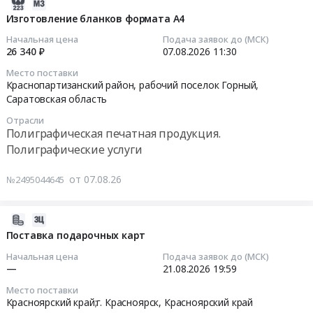
2026-
Полиграфические
город
изготовлению
поставка
08-
Изготовление бланков формата А4
услуги
,
журналов
открыток
07
Начальная цена
Подача заявок до (МСК)
Предмет
Russia,
по
на
10:48:03
26 340 ₽
07.08.2026
11:30
тендера:
RU
пожарной
2026
Работы
Москва
Место поставки
безопасности
г
2026-
Краснопартизанский район, рабочий поселок Горный,
по
город
для
Тендер
08-
Саратовская область
изготовлению
Полиграфическая
объектов
на
07
3D-
печатная
Волгоградского
Отрасли
изготовление
11:30:00
Полиграфическая печатная продукция.
печатной
продукция.
РНУ
и
Полиграфические услуги
продукции
Полиграфические
at
поставка
Тендер
(заготовок
услуги
Волгоград,
открыток
на
от 07.08.26
№2495044645
изделий
Предмет
Волгоградская
на
изготовление
или
тендера:
область
2026
бланков
готовых
Выполнение
,
г
формата
2026-
изделий)
работ
Russia,
at
А4
08-
Поставка подарочных карт
по
по
RU
г.
Тендер
07
Начальная цена
Подача заявок до (МСК)
технологии
изготовлению
Волгоградская
Казань,
на
10:41:21
—
21.08.2026
19:59
селективного
и
область
Татарстан
изготовление
лазерного
поставке
Полиграфическая
Место поставки
республика
бланков
2026-
Красноярский край;г. Красноярск,
Красноярский край
сплавления.
служебных
печатная
,
формата
08-