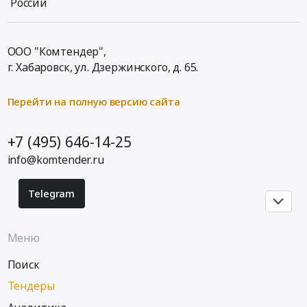
России
руб.
тендера:
Russia,
Изготовление
RU
бланков
Красноярский
ООО "Комтендер",
формата
край
А4.
г. Хабаровск,
ул. Дзержинского, д. 65
.
Полиграфическая
Цена:
печатная
26340
продукция.
Перейти на полную версию сайта
руб.
Полиграфические
услуги
+7 (495) 646-14-25
Предмет
тендера:
info@komtender.ru
Поставка
подарочных
Telegram
карт.
Цена:
0
Меню
руб.
Поиск
Тендеры