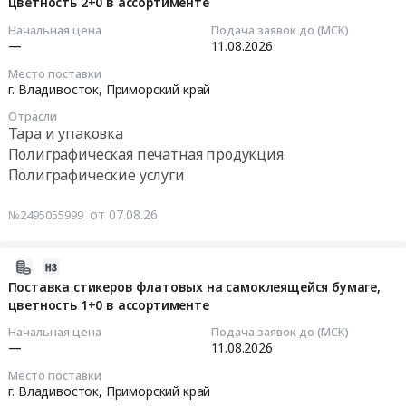
цветность 2+0 в ассортименте
07
тендера:
Полиграфические
изготовление
14:12:53
Выполнение
Начальная цена
Подача заявок до (МСК)
услуги
рекламно-
—
11.08.2026
работ
Предмет
сувенирной
2026-
по
тендера:
Место поставки
продукции
08-
г. Владивосток,
Приморский край
изготовлению
карточка
at
11
и
гражданина.
г.
Отрасли
00:00:00
поставке
Цена:
Тара и упаковка
Мурманск,
полиграфической
5000
Полиграфическая печатная продукция.
Мурманская
Тендер
продукции.
руб.
Полиграфические услуги
область
на
Цена:
,
поставку
0
от 07.08.26
Russia,
№2495055999
маркировки
руб.
RU
(наклейки)
Мурманская
на
2026-
область
гофрокороб,
08-
Поставка стикеров флатовых на самоклеящейся бумаге,
Светотехническая
цветность
цветность 1+0 в ассортименте
07
продукция,
2+0
14:10:12
Начальная цена
Подача заявок до (МСК)
Лампы
в
—
11.08.2026
и
ассортименте
2026-
другое
Место поставки
Тендер
08-
г. Владивосток,
Приморский край
осветительное
на
11