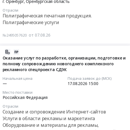
поставка
проведения
г. Оренбург,
Оренбургская область
упаковочную
08-
Цена:
приветственных
II
клейкая
Отрасли
11
0
открыток,
Всероссийской
лента
Полиграфическая печатная продукция.
12:00:00
руб.
поставка
спартакиады
48мм*50м
Полиграфические услуги
конфедераток
между
(прозрачная)
Тендер
для
субъектами
40
от 07.08.26
№2495057620
на
выпускного
Российской
мкм-40шт.,
наклейку
и
Федерации
Книга
самоклеящаяся
2026-
поставка
по
учета
400x300мм
08-
мантий
Оказание услуг по разработке, организации, подготовке и
летним
Staff
(ТЗ
полному сопровождению новогоднего комплексного
07
для
видам
96
во
рекламного спецпроекта СДЭК
15:22:22
выпускного
спорта
л,
вложении)
Тендер
среди
Начальная цена
Подача заявок до (МСК)
А4
Тендер
2026-
—
17.08.2026
15:00
на
сильнейших
200х290
на
08-
изготовление
спортсменов
мм
Место поставки
наклейку
17
и
at
Российская Федерация
,
самоклеящаяся
15:00:00
поставка
г.
клетка,
Отрасли
400x300мм
дипломов
Уфа,
твердая
Создание и сопровождение Интернет-сайтов
(ТЗ
Тендер
участников,
Башкортостан
обложка,
Услуги в области рекламы и маркетинга
во
на
изготовление
республика
бумвинил,
Оборудование и материалы для рекламы,
вложении)
оказание
и
,
типографский