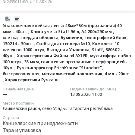
at
от 07.08.26
№2495011469
на
на
г.
поставку
изготовление
Ковров,
канцелярских
и
2026-
Владимирская
товаров
поставка
08-
Упаковочная клейкая лента 48мм*50м (прозрачная) 40
область
для
полиграфической
мкм - 40шт. , Книга учета Staff 96 л, А4 200х290 мм ,
07
,
нужд
продукции
клетка, твердая обложка, бумвинил, типографский блок,
16:42:32
Russia,
филиала
130214 - 30шт. , Скобы для степлера №10, Комплект 10
Тендер
RU
по
пачек по 1000 штук, Выгодная Упаковка, Staff, 880502 -
на
2026-
Владимирская
Республике
40уп. , Характеристики Файлы а4 AXLER, мультифора набор
изготовление
08-
область
100 штук, 35 мкм, глянцевые прозрачные с перфорацией -
Крым
и
13
Тара
10уп. , Ручка-корректор ErichKrause "Standart",
(г.
поставка
11:00:00
быстросохнущая, металлический наконечник, 4 мл - 20шт.
и
Симферополь)
полиграфической
, Характеристики Ручка ш
упаковка
на
продукции
Тендер
Предмет
2027
Начальная цена
Подача заявок до (МСК)
at
на
тендера:
—
13.08.2026
11:00
год
г.
упаковочную
Закупка
at
Волгоград,
Место поставки
клейкая
этикеток
г.
Лаишевский район, село Усады,
Татарстан республика
Волгоградская
лента
для
Симферополь,
область
Отрасли
48мм*50м
нужд
Крым
Канцелярские принадлежности
,
(прозрачная)
ООО
республика
Russia,
Тара и упаковка
40
"СофтСлип"
,