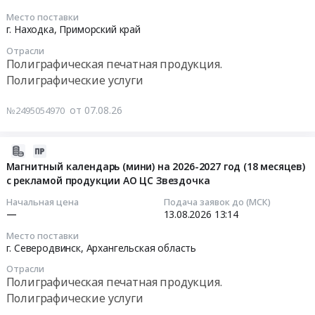
услуги
at
Родина
2026-
Место поставки
Предмет
г.
в
08-
г. Находка,
Приморский край
тендера:
Владивосток,
2026
12
Поставка
Отрасли
Приморский
году
12:00:00
Полиграфическая печатная продукция.
стикеров
край
Тендер
Полиграфические услуги
флатовых
,
на
Тендер
на
Russia,
оказание
на
от 07.08.26
№2495054970
самоклеящейся
RU
услуг
полиграфическая
бумаге,
Приморский
полиграфии
продукция
цветность
край
для
для
2026-
1+0
Тара
нужд
АО
08-
Магнитный календарь (мини) на 2026-2027 год (18 месяцев)
в
и
АУ
"Быстринская
с рекламой продукции АО ЦС Звездочка
07
ассортименте.
упаковка
ДК
горная
13:07:03
Начальная цена
Подача заявок до (МСК)
Цена:
Предмет
Родина
компания"
—
13.08.2026
13:14
0
тендера:
в
Тендер
2026-
руб.
Место поставки
поставка
2026
на
08-
г. Северодвинск,
Архангельская область
стикеров
году
полиграфическая
13
флатовых
Отрасли
at
продукция
13:14:00
Полиграфическая печатная продукция.
на
г.
для
Полиграфические услуги
самоклеящейся
Химки,
АО
Тендер
бумаге,