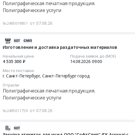
Полиграфическая печатная продукция.
Москва
Полиграфические услуги
город
Тендер
,
на
от 07.08.26
№2495019851
Russia,
изготовление
RU
(печать)
Москва
печатного
2026-
город
издания
08-
Изготовление и доставка раздаточных материалов
Тара
газеты
07
Начальная цена
Подача заявок до (МСК)
и
Среднеуральская
17:32:43
4 535 300 ₽
14.08.2026
09:00
упаковка
волна
Место поставки
Предмет
Тендер
2026-
г. Санкт-Петербург,
Санкт-Петербург город
тендера:
на
08-
Поставка
Отрасли
изготовление
14
Полиграфическая печатная продукция.
термочеков
(печать)
09:00:00
Полиграфические услуги
(пустышек).
печатного
Цена:
издания
Тендер
от 07.08.26
0
№2495011759
газеты
на
руб.
Среднеуральская
изготовление
волна
и
2026-
at
доставка
08-
Закупка этикеток для нужд ООО "СофтСлип" (ГК Аскона) с