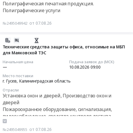
Тендер
Полиграфическая печатная продукция.
Архангельская
Предмет
at
на
Полиграфические услуги
область
тендера:
г.
оказание
Полиграфическая
Поставка
Ростов-
услуг
от 07.08.26
№2495049942
печатная
печатной
на-
по
продукция.
продукции
Дону,
разработке
Полиграфические
(журналы).
Ростовская
2026-
макетов
услуги
Цена:
область
08-
Технические средства защиты офиса, относимые на МБП
и
Предмет
307524
,
для Маяковской ТЭС
07
изготовлению
тендера:
руб.
Russia,
12:00:43
печатной
Начальная цена
Подача заявок до (МСК)
Магнитный
RU
продукции
—
10.08.2026
09:00
календарь
Ростовская
2026-
для
(мини)
Место поставки
область
08-
нужд
г. Гусев,
Калининградская область
на
Полиграфическая
10
филиала
2026-
Отрасли
печатная
09:00:00
ФГАУ
Установка окон и дверей, Производство окон и
2027
продукция.
Центральный
год
дверей
Полиграфические
Тендер
парк
(18
Пожароохранное оборудование, сигнализация,
услуги
на
Патриот
месяцев)
видеонаблюдение, средства контроля доступа
Предмет
технические
Минобороны
с
Тара и упаковка
тендера:
средства
России
рекламой
Полиграфическая печатная продукция.
от 07.08.26
№2495049955
Изготовление
защиты
в