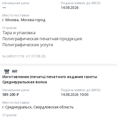
07
Начальная цена
Подача заявок до (МСК)
17:44:17
—
14.08.2026
Место поставки
2026-
г. Москва,
Москва город
08-
Отрасли
14
Тара и упаковка
00:00:00
Полиграфическая печатная продукция.
Полиграфические услуги
Тендер
на
от 07.08.26
№2495011718
поставку
термочеков
(пустышек)
2026-
Тендер
08-
Изготовление (печать) печатного издания газеты
на
Среднеуральская волна
07
поставку
17:41:35
Начальная цена
Подача заявок до (МСК)
термочеков
589 200 ₽
14.08.2026
10:00
(пустышек)
2026-
Место поставки
at
08-
г. Среднеуральск,
Свердловская область
г.
14
Отрасли
Москва,
10:00:00