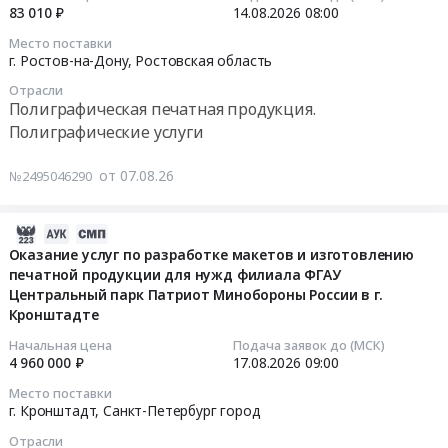
на
12:23:26
83 010 ₽
14.08.2026
08:00
Родина
продукция
на
поставку
в
для
Место поставки
2026-
печатной
2026-
г. Ростов-на-Дону,
Ростовская область
2026
АО
2027
продукции
08-
году.
"Быстринская
год
(журналы)
Отрасли
14
Цена:
горная
Полиграфическая печатная продукция.
(18
at
08:00:00
300000
компания".
Полиграфические услуги
месяцев)
г.
руб.
Цена:
с
Улан-
Тендер
0
от 07.08.26
рекламой
№2495046290
Удэ,
на
руб.
продукции
Бурятия
изготовление
АО
республика
и
2026-
ЦС
,
поставка
08-
Оказание услуг по разработке макетов и изготовлению
Звездочка
Russia,
самоклеящихся
печатной продукции для нужд филиала ФГАУ
07
at
RU
этикеток
Центральный парк Патриот Минобороны России в г.
12:04:30
г.
Бурятия
Кронштадте
Тендер
Северодвинск,
республика
на
2026-
Начальная цена
Подача заявок до (МСК)
Архангельская
Полиграфическая
изготовление
4 960 000 ₽
17.08.2026
09:00
08-
область
печатная
и
17
Место поставки
,
продукция.
поставка
09:00:00
г. Кронштадт,
Санкт-Петербург город
Russia,
Полиграфические
самоклеящихся
RU
Отрасли
услуги
этикеток