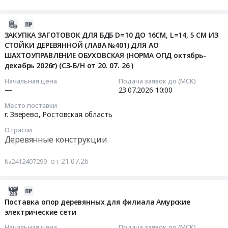
деревянных
(наименование
2:
г.
Опоры
опор
аналога,
02.20.11.140
Салехард
ВЛ
2026-
для
срок
Поставка
на
35
07-
нужд
поставки,
Опор
2026
ЗАКУПКА ЗАГОТОВОК ДЛЯ БДБ D=10 ДО 16СМ, L=14, 5 СМ ИЗ
и
СТОЙКИ ДЕРЕВЯННОЙ (ЛАВА №401) ДЛЯ АО
21
филиалов
условия
деревянных
г
110
ШАХТОУПРАВЛЕНИЕ ОБУХОВСКАЯ (НОРМА ОПД октябрь-
17:52:02
ПАО
оплаты
для
Тендер:
декабрь 2026г) (СЗ-Б/Н от 20. 07. 26 )
кВ.
Россети
и
проведения
ЭСС
Цена:
2026-
Северный
т.д.)
ремонтных
Приобретение
Начальная цена
Подача заявок до (МСК)
32215023
—
23.07.2026
10:00
07-
Кавказ.
Коммерческие
работ
деревянных
руб.
23
Цена:
предложения
для
опор
Место поставки
10:00:00
100000000
заполненные
филиала
для
г. Зверево,
Ростовская область
руб.
по
АО
выполнения
Отрасли
Тендер
форме
ДРСК
мероприятий
Деревянные конструкции
на
отличной
Южно-
по
закупку
от
Якутские
технологическим
от 21.07.26
№2412407299
ЗАГОТОВОК
вложенной
электрические
присоединениям
ДЛЯ
в
сети
филиала
2026-
БДБ
процедуру...
Тендер:
ЗЭС
08-
Поставка опор деревянных для филиала Амурские
D=10
at
ОКПД
АО
электрические сети
03
ДО
г.
2:
СЕВЭНКО
10:54:24
16СМ,
Красноярск,
02.20.11.140
в
Начальная цена
Подача заявок до (МСК)