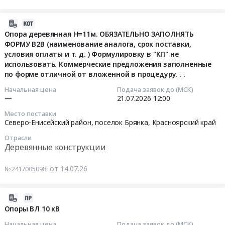
процедуру....
проведения
на
деревянных
Поставка
т.д.)
ОБУХОВСКАЯ
Цена:
ремонтных
2026
изделий
опор
Формулировку
(НОРМА
0
работ
г.
2026-
на
деревянных
в
ОПД
руб.
для
Цена:
07-
Опора деревянная H=11м. ОБЯЗАТЕЛЬНО ЗАПОЛНЯТЬ
пляжной
для
"КП"
октябрь-
филиала
ФОРМУ В2В (наименование аналога, срок поставки,
2264040
14
территории
филиала
условия оплаты и т. д. ) Формулировку в "КП" не
не
декабрь
АО
руб.
06:23:02
Тендер
использовать. Коммерческие предложения заполненные
Амурские
использовать.
2026г)
ДРСК
по форме отличной от вложенной в процедуру. . .
на
электрические
Коммерческие
(СЗ-
Южно-
2026-
изготовление
сети.
предложения
Б/
Якутские
07-
Начальная цена
Подача заявок до (МСК)
и
Цена:
—
21.07.2026
12:00
заполненные
Н
электрические
21
монтаж
358558
по
от
сети.
12:00:00
Место поставки
деревянных
руб.
форме
20.07.26
Цена:
Северо-Енисейский район, поселок Брянка,
Красноярский край
изделий
отличной
)
26584080
Тендер
Отрасли
на
от
at
руб.
на
Деревянные конструкции
пляжной
вложенной
г.
опора
территории
в...
Зверево,
деревянная
от 14.07.26
№2417005098
at
Тендер
Ростовская
H=11м.
г.
на
область
ОБЯЗАТЕЛЬНО
Анапа,
2026-
стойку
,
ЗАПОЛНЯТЬ
Краснодарский
07-
Опоры ВЛ 10 кВ
СД10-
Russia,
ФОРМУ
край
13
1
RU
В2В
Начальная цена
Подача заявок до (МСК)