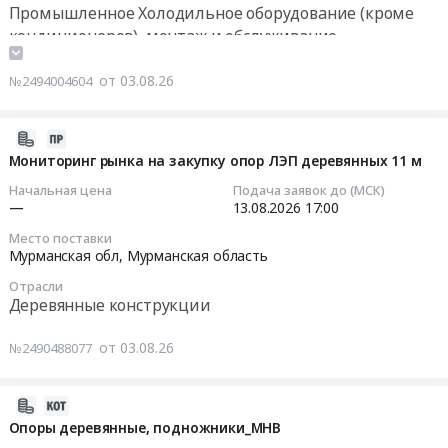
хозяйственные
Промышленное Холодильное оборудование (кроме
конструкции
,
г.
товары;
кондиционеров), монтаж и обслуживание
Предмет
Russia,
Балей,
Бытовая
Контрольно-измерительные приборы и автоматика,
тендера:
RU
Забайкальский
техника;
монтаж и обслуживание
от 03.08.26
№2494004604
Расходники
Нижегородская
край
Измерители
Технологическое оборудование, монтаж и
для
область
,
технологические
обслуживание
монтажа
Деревянные
Russia,
(Манометры,
2026-
Офисное оборудование, Расходные материалы к
столбов
конструкции
RU
гигрометры,
08-
Мониторинг рынка на закупку опор ЛЭП деревянных 11 м
ЛЭП.
офисному оборудованию
Предмет
Забайкальский
термометры);
03
Начальная цена
Подача заявок до (МСК)
Цена:
Мебель, Элементы интерьера
тендера:
край
Мебель;
10:31:00
—
13.08.2026
17:00
0
Бытовая техника (холодильники, телевизоры,
Поставка
Деревянные
Инструмент
руб.
Место поставки
торцевых
конструкции
микроволновые печи и пр.), ремонт и обслуживание
ручной;
2026-
Мурманская обл,
Мурманская область
опор
Предмет
Хозяйственные товары, Товары широкого
Спецодежда;
08-
для
тендера:
Отрасли
потребления, Бытовая химия и парфюмерия
Компьютерное
13
Деревянные конструкции
нужд
Опоры
Текстиль и текстильные изделия, Материалы для
оборудование;
17:00:00
Томского
деревянные
Шторы,
производства текстиля, Мягкий инвентарь, Ветошь
от 03.08.26
№2490488077
филиала
пропитанная
Жалюзи
Полиграфическая печатная продукция.
Тендер
ООО
для
Тендер
на
Полиграфические услуги
БИАКСПЛЕН.
ЛЭП.
на
мониторинг
Оборудование для полиграфии , монтаж и
2026-
Период
Цена:
хозяйственные
рынка
обслуживание
07-
Опоры деревянные, подножники_МНВ
поставки:
0
товары;
на