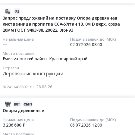
Опоры
транспондерами
поставку
деревянные,
at
обрешетки
2026-
подножник.
г.
Тендер
06-
Запрос предложений на поставку Опора деревянная
Цена:
Петрозаводск,
на
лиственница пропитка ССА-Ултан 13, 0м D верх. среза
26
0
Карелия
поставку
20мм ГОСТ 9463-88, 20022. 0(6)-93
12:20:21
руб.
республика
обрешетки
Начальная цена
Подача заявок до (МСК)
,
at
2026-
—
02.07.2026
08:00
Russia,
г.
07-
Место поставки
RU
Первоуральск,
02
Емельяновский район,
Красноярский край
Карелия
Свердловская
08:00:00
Отрасли
республика
область
Деревянные конструкции
Деревянные
,
Тендер:
конструкции
Russia,
Запрос
от 26.06.26
№2411408607
Предмет
RU
предложений
тендера:
Свердловская
на
Поставка
область
2026-
поставку
Опор
Изготовление
07-
Опора
Опоры деревянные
деревянных
нестандартного
11
деревянная
Начальная цена
Подача заявок до (МСК)
пропитанных
оборудования
08:22:11
лиственница
3 236 600 ₽
06.07.2026
12:00
с
Предмет
пропитка
Место поставки