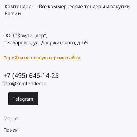
область
деревянных
Комтендер — Все коммерческие тендеры и закупки
Деревянные
опор
России
конструкции
для
Предмет
Сахалинского
тендера:
филиала
ООО "Комтендер",
Деревянные
ПАО
г. Хабаровск,
ул. Дзержинского, д. 65
.
маты
Ростелеком
для
at
кабельных
Сахалинская
Перейти на полную версию сайта
барабанов
область,
(18М,
Сахалинская
+7 (495) 646-14-25
20М).
область
Цена:
info@komtender.ru
,
0
Russia,
руб.
RU
Telegram
Сахалинская
область
Деревянные
Меню
конструкции
Поиск
Предмет