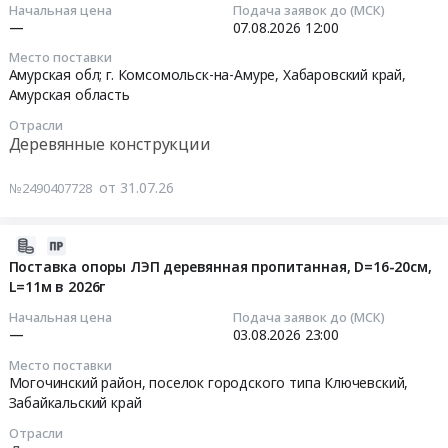
31
Конфеты, Шоколад, Прочие кондитерские изделия
Начальная цена
Подача заявок до (МСК)
01.09.2026-
руб.
Бытовая
закупку
07:32:01
Деревянные конструкции
—
07.08.2026
12:00
30.11.2026
техника;
опор
ТЗ
Место поставки
Измерители
ЛЭП
2026-
Амурская обл; г. Комсомольск-на-Амуре,
Хабаровский край
,
приложено.
технологические
деревянных
08-
Амурская область
Цена:
(Манометры,
11
07
0
Отрасли
гигрометры,
м
12:00:00
Деревянные конструкции
руб.
термометры);
Тендер
Мебель;
на
Тендер
от 31.07.26
№2490407728
Инструмент
мониторинг
на
ручной;
рынка
опоры
Спецодежда;
на
деревянные,
2026-
Компьютерное
закупку
подножники_МНВ
07-
Поставка опоры ЛЭП деревянная пропитанная, D=16-20см,
оборудование;
опор
Тендер
L=11м в 2026г
30
Шторы,
ЛЭП
на
09:58:38
Начальная цена
Подача заявок до (МСК)
Жалюзи
деревянных
опоры
—
03.08.2026
23:00
at
11
деревянные,
2026-
Место поставки
Ленинградская
м
подножники_МНВ
08-
Могочинский район, поселок городского типа Ключевский,
обл,
at
at
03
Забайкальский край
Ленинградская
Мурманская
Амурская
23:00:00
Отрасли
область
обл,
обл;