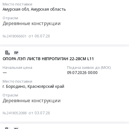
Сергиево-
вложенной
срок
Место поставки
и
Предмет
Посадского
2026-
в....
поставки,
Амурская обл,
Амурская область
поставка
тендера:
филиала
07-
Цена:
условия
деревянных
Поставка
Отрасли
ГАУ
10
97800
оплаты
Деревянные конструкции
опор
энергостолбов.
МО
12:00:00
руб.
и
линий
Цена:
Мособллес
т.д.)
от 06.07.26
№2418066601
электропередач.
0
Тендер
Тендер
Формулировку
Цена:
руб.
на
на
в
18560000
поставку
поставку
2026-
"КП"
руб.
деревянного
опор
07-
не
ОПОРА ЛЭП ЛИСТВ НЕПРОПИТАН 22-28СМ L11
туалета
деревянных
03
использовать.
Начальная цена
Подача заявок до (МСК)
для
L-
15:12:23
Коммерческие
—
09.07.2026
00:00
нужд
1100.
предложения
Место поставки
Сергиево-
Тендер
2026-
заполненные
г. Бородино,
Красноярский край
Посадского
на
07-
по
филиала
Отрасли
поставку
09
форме
Деревянные конструкции
ГАУ
опор
00:00:00
отличной
МО
деревянных
от
от 03.07.26
№2418052088
Мособллес
L-
Тендер
вложенной
at
1100.
на
в
поселок
at
опора
процедуру....