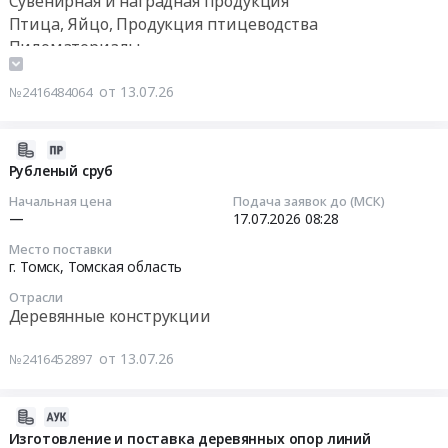
Сувенирная и наградная продукция
пляжной
г.
"КП"
ДЛЯ
вложенной
Птица, Яйцо, Продукция птицеводства
территории.
Москва,
не
АО
в
Тендер:
Цена:
Пиломатериалы
Москва
использовать.
ШАХТОУПРАВЛЕНИЕ
процедуру...
АЗ-00002584
0
город
Деревянные конструкции
Коммерческие
ОБУХОВСКАЯ
Тендер
Элементы
руб.
,
от 13.07.26
предложения
№2416484064
(НОРМА
на
благоустройства
Russia,
заполненные
ОПД
опора
(МАФ)
RU
по
октябрь-
деревянная
Тендер:
2026-
Москва
форме
декабрь
H=11м.
АЗ-00002584
07-
Рубленый сруб
город
отличной
2026г)
ОБЯЗАТЕЛЬНО
Элементы
13
Строительные
Начальная цена
Подача заявок до (МСК)
от
(СЗ-
ЗАПОЛНЯТЬ
благоустройства
10:18:26
—
17.07.2026
08:28
металлические
вложенной
Б/
ФОРМУ
(МАФ)
конструкции
в...
Н
В2В
Место поставки
at
2026-
Предмет
г. Томск,
Томская область
at
от
(наименование
г.
07-
тендера:
Северо-
20.07.26
аналога,
Тольятти,
Отрасли
17
Опоры
Енисейский
).
Деревянные конструкции
срок
Самарская
08:28:00
ВЛ
район,
Цена:
поставки,
область
10
Красноярский
0
от 13.07.26
условия
,
№2416452897
Тендер
кВ.
край
руб.
оплаты
Russia,
на
Цена:
,
и
RU
рубленый
2026-
0
Russia,
т.д.)
Самарская
сруб
07-
Изготовление и поставка деревянных опор линий
руб.
RU
Формулировку
область