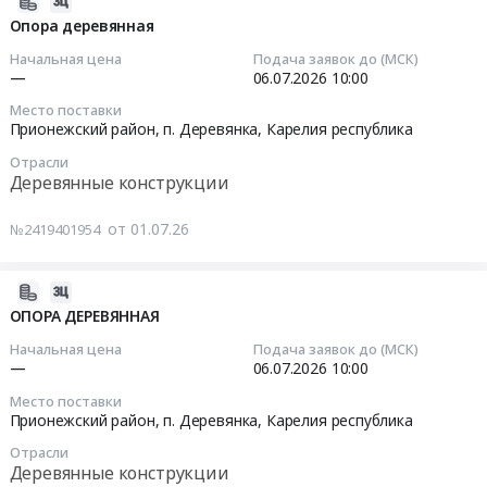
2026-
лесхоза,
Амурская
ЛЭП
Цена:
07-
Опора деревянная
Московская
обл,
ЛИСТВ
0
01
Начальная цена
Подача заявок до (МСК)
область
Амурская
НЕПРОПИТАН
руб.
14:58:35
—
06.07.2026
10:00
,
область
22-
Russia,
Место поставки
,
28СМ
2026-
Прионежский район, п. Деревянка,
Карелия республика
RU
Russia,
L11
07-
Московская
RU
Отрасли
Тендер
06
Деревянные конструкции
область
Амурская
на
10:00:00
Деревянные
область
опора
от 01.07.26
конструкции
№2419401954
Деревянные
ЛЭП
Тендер
Предмет
конструкции
ЛИСТВ
на
тендера:
Предмет
НЕПРОПИТАН
опора
2026-
Поставка
тендера:
22-
деревянная
07-
ОПОРА ДЕРЕВЯННАЯ
деревянного
Поставка
28СМ
Тендер
01
Начальная цена
Подача заявок до (МСК)
туалета
опор
L11
на
13:08:11
—
06.07.2026
10:00
для
деревянных
at
опора
нужд
L-
Место поставки
г.
деревянная
2026-
Прионежский район, п. Деревянка,
Карелия республика
Сергиево-
1100..
Бородино,
at
07-
Посадского
Цена:
Красноярский
Отрасли
Прионежский
06
филиала
0
Деревянные конструкции
край
район,
10:00:00