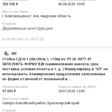
L=14,5
Красноярский
358 558 ₽
06.08.2026
10:00
Поставка
г.
2026-
СМ
край
Опор
Салехард
Место поставки
08-
ИЗ
,
деревянных
на
г. Благовещенск;г. Зея,
Амурская область
06
СТОЙКИ
Russia,
для
2026
Отрасли
10:00:00
ДЕРЕВЯННОЙ
RU
проведения
г
Деревянные конструкции
(ЛАВА
Красноярский
ремонтных
at
Тендер
№401)
край
работ
г.
от 20.07.26
№2412051584
на
ДЛЯ
Деревянные
для
Салехард,
поставку
АО
конструкции
филиала
Ямало-
опор
2026-
ШАХТОУПРАВЛЕНИЕ
Предмет
АО
Ненецкий
деревянных
07-
ОБУХОВСКАЯ
Стойка СД10-1 (dв=20см, L =10м) по ТП 26. 0077-47.
тендера:
ДРСК
автономный
для
ЗАПОЛНЯТЬ ФОРМУ В2В (наименование аналога, срок
17
(НОРМА
Опора
Южно-
округ
поставки, условия оплаты и т. д. ) Формулировку в "КП" не
филиала
08:56:21
ОПД
промежуточная/
Якутские
,
использовать. Коммерческие предложения заполненные
Амурские
октябрь-
анкерная/
электрические
Russia,
по форме отличной от вложенной в. . .
электрические
2026-
декабрь
угловая
сети
RU
сети
07-
2026г)
деревянная
at
Начальная цена
Подача заявок до (МСК)
Ямало-
97 800 ₽
24.07.2026
12:00
Тендер
24
(СЗ-
одноцепная
г.
Ненецкий
на
12:00:00
Б/
в
Алдан,
автономный
Место поставки
поставку
Северо-Енисейский район,
Красноярский край
Н
сборе.
Саха
округ
опор
Тендер
от
ОБЯЗАТЕЛЬНО
/
Деревянные
Отрасли