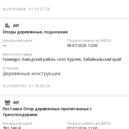
ГАУ
руб.
,
п.
МО
от 01.07.26
№2419028945
Russia,
Деревянка,
Тендер
Мособллес.
RU
Карелия
на
Цена:
Красноярский
республика
опора
2026-
56000
край
,
ДЕРЕВЯННАЯ
06-
Опоры деревянные, подножник
руб.
Деревянные
Russia,
Тендер
30
Начальная цена
Подача заявок до (МСК)
конструкции
RU
на
15:20:06
—
09.07.2026
12:00
Предмет
Карелия
опора
тендера:
Место поставки
республика
ДЕРЕВЯННАЯ
2026-
Газимуро-Заводский район, село Курлея,
Забайкальский край
ОПОРА
Деревянные
at
07-
ЛЭП
конструкции
Отрасли
Прионежский
09
ЛИСТВ
Деревянные конструкции
Предмет
район,
12:00:00
НЕПРОПИТАН
тендера:
п.
22-
от 30.06.26
№2419087092
Опора
Деревянка,
Тендер
28СМ
деревянная.
Карелия
на
L11.
Цена:
республика
опоры
2026-
Цена:
0
,
деревянные,
07-
Поставка Опор деревянных пропитанных с
0
руб.
Russia,
подножник
транспондерами
10
руб.
RU
Тендер
15:47:51
Начальная цена
Подача заявок до (МСК)
Карелия
на
791 160 ₽
07.07.2026
11:00