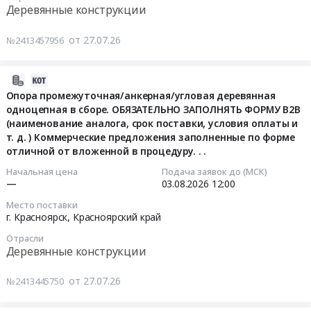
Поставки
на
Деревянные конструкции
Цена:
тендера:
опор
поставку
1483733
Поставка
деревянных
стоек
от 27.07.26
№2413457956
руб.
опоры
пропитанных,
деревянных
ЛЭП
комплектованных
опор
деревянная
арматурой
для
2026-
пропитанная,
для
нужд
07-
Опора промежуточная/анкерная/угловая деревянная
D=16-
нужд
одноцепная в сборе. ОБЯЗАТЕЛЬНО ЗАПОЛНЯТЬ ФОРМУ В2В
филиалов
27
20см,
(наименование аналога, срок поставки, условия оплаты и
АО
ПАО
15:11:19
т. д. ) Коммерческие предложения заполненные по форме
L=11м
ПСК
Россети
отличной от вложенной в процедуру. . .
в
at
Северный
2026-
2026г.
г.
Кавказ
08-
Начальная цена
Подача заявок до (МСК)
Цена:
—
03.08.2026
12:00
Петрозаводск,
Тендер
03
0
Карелия
на
12:00:00
Место поставки
руб.
республика
поставку
г. Красноярск,
Красноярский край
,
стоек
Тендер
Отрасли
Russia,
деревянных
на
Деревянные конструкции
RU
опор
опора
Карелия
для
промежуточная/
от 27.07.26
№2413445750
республика
нужд
анкерная/
Деревянные
филиалов
угловая