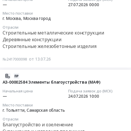
,
21:36:07
(dв=20см,
Ростовская
(наименование
—
27.07.2026
00:00
Russia,
L
область
аналога,
Место поставки
RU
2026-
=10м)
Деревянные
срок
г. Москва,
Москва город
Краснодарский
07-
по
конструкции
поставки,
Отрасли
край
27
ТП
Предмет
условия
Строительные металлические конструкции
Строительно-
00:00:00
26.0077-
тендера:
оплаты
Деревянные конструкции
монтажные
47.
ЗАКУПКА
и
Строительные железобетонные изделия
работы,
Тендер
ЗАПОЛНЯТЬ
ЗАГОТОВОК
т.д.)
Монтаж
на
ФОРМУ
ДЛЯ
Формулировку
от 13.07.26
№2417000098
конструкций
опоры
В2В
БДБ
в
и
ВЛ
(наименование
D=10
"КП"
ограждений
10
аналога,
ДО
не
2026-
Предмет
кВ
срок
16СМ,
использовать.
07-
АЗ-00002584 Элементы благоустройства (МАФ)
тендера:
Тендер
поставки,
L=14,5
Коммерческие
22
Начальная цена
Подача заявок до (МСК)
Изготовление
на
условия
СМ
предложения
14:37:03
—
24.07.2026
10:00
и
опоры
оплаты
ИЗ
заполненные
Место поставки
монтаж
ВЛ
и
СТОЙКИ
по
2026-
г. Тольятти,
Самарская область
деревянных
10
т.д.)
ДЕРЕВЯННОЙ
форме
07-
изделий
кВ
Отрасли
Формулировку
(ЛАВА
отличной
24
Благоустройство и озеленение
на
at
в
№401)
от
10:00:00