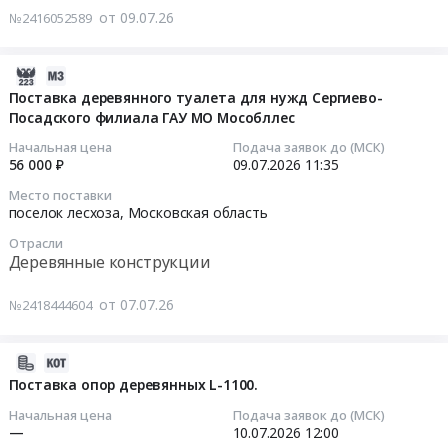
и
(наименование
Красноярский
от 09.07.26
№2416052589
0
поставка
Тендер
аналога,
край
руб.
деревянных
на
срок
,
опор
поставку
2026-
поставки,
Russia,
линий
энергостолбов
07-
Поставка деревянного туалета для нужд Сергиево-
условия
RU
электропередач
Тендер
Посадского филиала ГАУ МО Мособллес
07
оплаты
Красноярский
at
на
12:06:20
и
край
Начальная цена
Подача заявок до (МСК)
г.
поставку
т.д.)
56 000 ₽
09.07.2026
11:35
Деревянные
Норильск,
энергостолбов
2026-
Формулировку
конструкции
Место поставки
Красноярский
at
07-
в
Предмет
поселок лесхоза,
Московская область
край
Сахалинская
09
"КП"
тендера:
Отрасли
,
обл,
11:35:00
не
Опора
Деревянные конструкции
Russia,
Сахалинская
использовать.
деревянная
RU
область
Тендер
Коммерческие
H=11м.
от 07.07.26
№2418444604
Красноярский
,
на
предложения
ОБЯЗАТЕЛЬНО
край
Russia,
поставку
заполненные
ЗАПОЛНЯТЬ
Деревянные
RU
деревянного
2026-
по
ФОРМУ
конструкции
Сахалинская
туалета
07-
форме
Поставка опор деревянных L-1100.
В2В
Предмет
область
для
06
отличной
(наименование
Начальная цена
Подача заявок до (МСК)
тендера:
Деревянные
нужд
13:53:34
от
аналога,
—
10.07.2026
12:00
Изготовление
конструкции