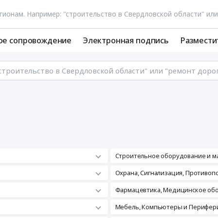
ое сопровождение
Электронная подпись
Размести
Строительное оборудование и м
а
Охрана, Сигнализация, Противо
Фармацевтика, Медицинское об
Мебель, Компьютеры и Перифери