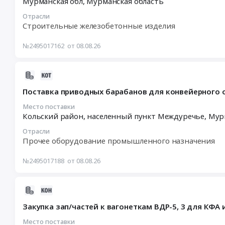
Мурманская обл,
Мурманская область
:
гидромуфт
закупку
Мурманская
Кольский
перегрузочных
2026-
основного
блок-
область
район,
Отрасли
машин
08-
технологического
контейнеров
Строительные железобетонные изделия
,
населенный
комплекса.
21
оборудования
6,0х3,0
Russia,
пункт
Цена:
16:00:00
Тендер
м-9
№2495017162
от 08.08.26
RU
Междуречье,
0
:
на
шт
Мурманская
Мурманская
руб.
Тендер
поставку
at
область
область
2026-
на
предохранителей
Мурманская
Трубопроводная
,
08-
мониторинг
для
обл,
и
Russia,
Поставка приводных барабанов для конвейерного о
08
рынка
гидромуфт
Мурманская
запорная
RU
14:28:01
Место поставки
на
основного
область
арматура,
Мурманская
Кольский район, населенный пункт Междуречье,
Мур
:
закупку
технологического
,
радиаторы
область
2026-
аэродромной
оборудования
Russia,
Предмет
Отрасли
Прочее
08-
плиты
at
Прочее оборудование промышленного назначения
RU
тендера:
оборудование
25
ПАГ-14
Кольский
Мурманская
Клапан
промышленного
11:00:00
(6х2)-6
район,
№2495017188
от 08.08.26
область
электромагнитный
назначения
:
шт
населенный
Мобильные
отсечной
Предмет
Тендер
(б/
пункт
металлические
Кл33
тендера:
2026-
на
у)
Междуречье,
и
Ду1
Поставка
08-
поставку
Тендер
Мурманская
бетонные
Ру40
барабанов
Закупка зап/частей к вагонеткам ВДР-5, 3 для КФА
08
приводных
на
область
сооружения,
12Х18Н10Т
для
14:00:14
Место поставки
барабанов
мониторинг
,