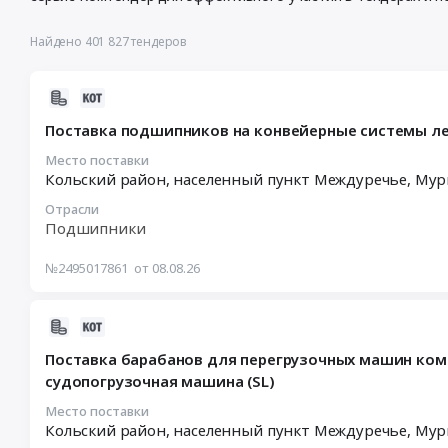
Найдено 401 827 тендеров
2026-
08-
Поставка подшипников на конвейерные системы л
08
18:22:01
Место поставки
Кольский район, населенный пункт Междуречье,
Мур
:
2026-
Отрасли
08-
Подшипники
26
11:00:00
№2495017861
от 08.08.26
:
Тендер
2026-
на
08-
поставку
Поставка барабанов для перегрузочных машин компле
08
подшипников
судопогрузочная машина (SL)
17:23:02
на
:
конвейерные
Место поставки
Кольский район, населенный пункт Междуречье,
Мур
2026-
системы