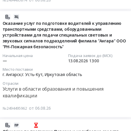
№2494495814
часов".
квалификации
квалификации
,
работников
Цена:
Предмет
Предмет
Russia,
филиала
11666
тендера:
тендера:
2026-
RU
"Ангара"
руб.
Оказание
Оказание
08-
Брянская
Оказание услуг по подготовке водителей к управлению
ООО
услуг
услуг
транспортными средствами, оборудованными
06
область
"РН-
по
по
устройствами для подачи специальных световых и
13:43:18
Услуги
Пожарная
звуковых сигналов подразделений филиала "Ангара" ООО
повышению
гигиеническому
в
безопасность"
"РН-Пожарная безопасность"
квалификации
обучению.
2026-
области
по
персонала
Цена:
08-
образования
Начальная цена
Подача заявок до (МСК)
программам:
филиала
5400
—
13.08.2026
13:00
13
и
"Защитное
Мордовэнерго
руб.
13:00:00
повышения
вождение",
Место поставки
в
г. Ангарск;г. Усть-Кут,
Иркутская область
квалификации
"Специализированное
области
Тендер
Предмет
обучение
Отрасли
защиты
на
тендера:
Услуги в области образования и повышения
зимнему
от
оказание
Оказание
вождению",
квалификации
хакерских
услуг
услуг
"Специализированное
атак.
по
по
обучение
от 06.08.26
№2494495962
Цена:
подготовке
обучению.
управлению
139900
водителей
Цена:
спецтехникой"
руб.
2026-
к
7600
Тендер