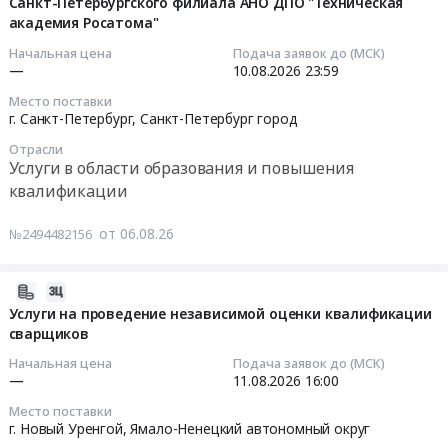
Санкт-Петербургского филиала АНО ДПО "Техническая
повышения
в
обучения
10
управление
академия Росатома"
квалификации
учреждениях
для
23:59:00
персоналом
Предмет
здравоохранения"".
нужд
Начальная цена
Подача заявок до (МСК)
8",
тендера:
—
10.08.2026
23:59
Цена:
Санкт-
Тендер
"Электронный
Оказание
1000
Петербургского
Место поставки
на
документооборот"
услуг
руб.
г. Санкт-Петербург,
Санкт-Петербург город
филиала
оказание
и
по
АНО
информационно-
Отрасли
подготовка
обучению
ДПО
Услуги в области образования и повышения
консультационных
и
"Безопасным
"Техническая
квалификации
услуг
проведение
методам
академия
по
учебных
и
Росатома"
разделам
от 06.08.26
№2494482156
занятий
приемам
Тендер
"Психология
в
выполнения
на
делового
рамках
работ
2026-
оказание
общения
программ
на
08-
Услуги на проведение независимой оценки квалификации
информационно-
и
Центра
сварщиков
высоте
06
консультационных
деловой
регионального
(1,2,3
17:17:04
услуг
Начальная цена
Подача заявок до (МСК)
этикет",
обучения
группа)"
—
11.08.2026
16:00
по
"Кадровый
для
и
2026-
разделам
менеджмент",
Место поставки
нужд
"Ограниченные
08-
"Психология
г. Новый Уренгой,
Ямало-Ненецкий автономный округ
"Практическая
Санкт-
и
11