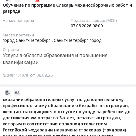
Санкт-
экспортного
"Ангара"
программе
и
08-
Обучение по программе Слесарь механосборочных работ 4
Петербург
контроля
ООО
Электромонтажник
разряда
повышения
06
город
at
"РН-
4
квалификации
13:31:04
Начальная цена
Подача заявок до (МСК)
Услуги
город
Пожарная
разряда
Предмет
—
07.08.2026
08:00
в
Санкт-
безопасность"
Тендер
тендера:
2026-
Место поставки
области
Петербург ,
at
на
Оказание
08-
город Санкт-Петербург ,
Санкт-Петербург город
образования
Санкт-
г.
обучение
услуг
07
и
Петербург
Отрасли
Ангарск;г.
по
по
08:00:00
Услуги в области образования и повышения
повышения
город
Усть-
программе
обучению
квалификации
квалификации
,
Кут,
Электромонтажник
работников
Тендер
Предмет
Russia,
Иркутская
4
филиала
на
от 06.08.26
тендера:
№2494491979
RU
область
разряда
"Ангара"
обучение
Обучение
Санкт-
,
at
ООО
по
по
Петербург
Russia,
город
"РН-
программе
2026-
программе
город
RU
Санкт-
Пожарная
Слесарь
08-
оказание образовательных услуг по дополнительному
Поверка
Услуги
Иркутская
Петербург ,
безопасность"
механосборочных
профессиональному образованию безработных граждан,
06
и
в
область
Санкт-
женщин, находящихся в отпуске по уходу за ребенком до
по
работ
13:20:02
калибровка
области
Услуги
Петербург
достижения им возраста 3-х лет, незанятых граждан,
программам:
4
средств
образования
в
город
которым в соответствии с законодательством
"Защитное
разряда
2026-
геометрических
и
Российской Федерации назначена страховая (трудовая)
области
,
вождение",
Тендер
08-
измерений.
пенсия по старости по профессии (специальности)