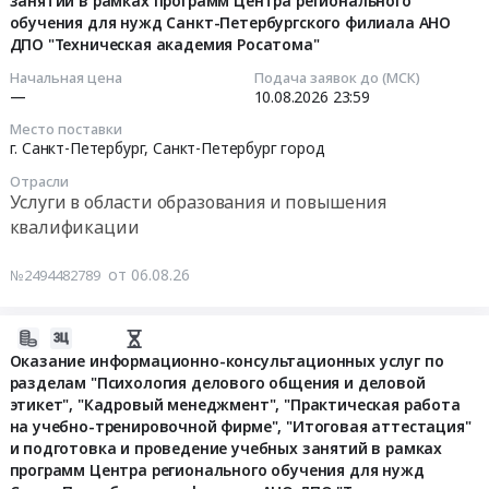
занятий в рамках программ Центра регионального
2026-
пространства
и
Цена:
квалификации
менеджмент",
обучения для нужд Санкт-Петербургского филиала АНО
08-
(1,2,3
повышения
0
Предмет
"Практическая
ДПО "Техническая академия Росатома"
10
группа)".
квалификации
руб.
тендера:
работа
Начальная цена
Подача заявок до (МСК)
23:59:00
at
Предмет
Услуги
на
—
10.08.2026
23:59
Ширинский
тендера:
по
учебно-
Тендер
Место поставки
район,
обучение
освоению
тренировочной
г. Санкт-Петербург,
Санкт-Петербург город
на
село
по
дистанционной
фирме",
оказание
Коммунар,
экол.безопасности.
Отрасли
программы
"Итоговая
информационно-
Услуги в области образования и повышения
Хакасия
Цена:
дополнительного
аттестация"
консультационных
квалификации
республика
4000
профессионального
и
услуг
,
руб.
образования
подготовка
по
от 06.08.26
№2494482789
Russia,
по
и
разделам
RU
специальности:
проведение
"Автоматизация
Хакасия
Тематическое
учебных
2026-
кадрового
республика
усовершенствование
занятий
08-
Оказание информационно-консультационных услуг по
учета
Услуги
по
в
разделам "Психология делового общения и деловой
06
на
в
циклу:
рамках
этикет", "Кадровый менеджмент", "Практическая работа
18:19:31
базе
области
"Организация
программ
на учебно-тренировочной фирме", "Итоговая аттестация"
"1С:
образования
и подготовка и проведение учебных занятий в рамках
системы
Центра
2026-
Зарплата
и
программ Центра регионального обучения для нужд
наставничества
регионального
08-
и