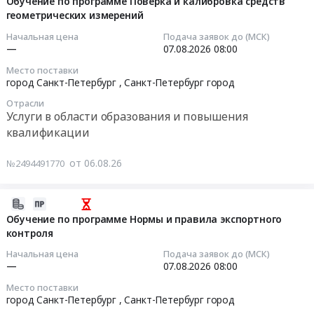
08-
Обучение по программе Поверка и калибровка средств
управлению
руб.
на
геометрических измерений
06
транспортными
оказание
13:42:03
средствами,
Начальная цена
Подача заявок до (МСК)
услуг
—
07.08.2026
08:00
оборудованными
по
2026-
устройствами
обучению
Место поставки
08-
для
город Санкт-Петербург ,
Санкт-Петербург город
работников
07
подачи
филиала
Отрасли
08:00:00
специальных
"Ангара"
Услуги в области образования и повышения
световых
ООО
квалификации
Тендер
и
"РН-
на
звуковых
Пожарная
от 06.08.26
№2494491770
обучение
сигналов
безопасность"
по
подразделений
по
программе
2026-
филиала
программам:
Поверка
08-
"Ангара"
Обучение по программе Нормы и правила экспортного
"Защитное
и
контроля
06
ООО
вождение",
калибровка
13:36:06
"РН-
"Специализированное
Начальная цена
Подача заявок до (МСК)
средств
Пожарная
—
07.08.2026
08:00
обучение
геометрических
2026-
безопасность"
зимнему
Место поставки
измерений
08-
Тендер
вождению",
город Санкт-Петербург ,
Санкт-Петербург город
Тендер
07
на