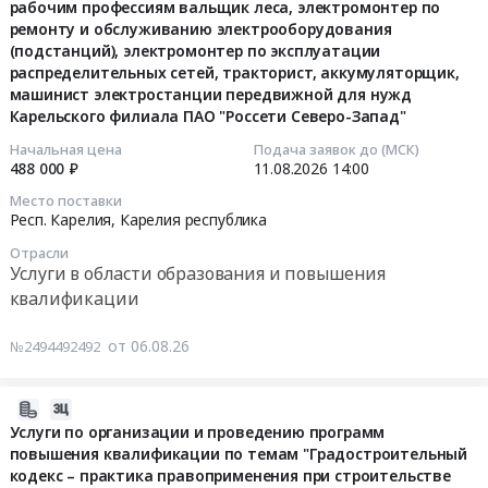
повышение
"Сметное
по
рабочим профессиям вальщик леса, электромонтер по
06
RU
квалификации
нормирование
ремонту и обслуживанию электрооборудования
профессиональному
15:27:20
Татарстан
по
и
(подстанций), электромонтер по эксплуатации
обучению
республика
распределительных сетей, тракторист, аккумуляторщик,
вопросам
ценообразование
прочие
2026-
машинист электростанции передвижной для нужд
Полиграфическая
осуществления
в
Тендер
08-
Карельского филиала ПАО "Россети Северо-Запад"
печатная
предпринимательской
строительстве.
на
11
продукция.
деятельности.
Методы
закупку
Начальная цена
Подача заявок до (МСК)
14:00:00
Полиграфические
488 000 ₽
11.08.2026
14:00
Цена:
формирования
в
услуги
465010
сметной
области:
Тендер:
Место поставки
Предмет
руб.
документации"
Респ. Карелия,
Карелия республика
Услуги
Т7310040.0163.
тендера:
в
по
Оказание
Отрасли
Бланк
программном
профессиональному
услуг
Услуги в области образования и повышения
удостоверения
комплексе
обучению
по
квалификации
о
ГРАНД-
прочие
обучению
повышении
Смета
at
персонала
от 06.08.26
№2494492492
квалификации
at
Санкт-
по
установленного
Краснодар,
Петербург,
рабочим
образца.
2026-
Краснодарский
Санкт-
профессиям
Цена:
08-
Услуги по организации и проведению программ
край
Петербург
вальщик
6887
повышения квалификации по темам "Градостроительный
06
,
город
леса,
кодекс – практика правоприменения при строительстве
руб.
15:15:03
Russia,
,
электромонтер