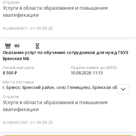
за
Отрасли
08:00:00
и
0
город
ребенком
Услуги в области образования и повышения
звуковых
руб.
Услуги
до
квалификации
Тендер
сигналов
в
достижения
на
подразделений
области
им
от 06.08.26
№2494494911
оказание
филиала
образования
возраста
образовательных
"Ангара"
и
3-
услуг
ООО
2026-
повышения
х
по
"РН-
08-
Оказание услуг по обучению сотрудников для нужд ГБУЗ
квалификации
лет,
программе
Пожарная
Брянская МБ
06
Предмет
незанятых
обучающего
безопасность".
12:15:04
тендера:
граждан,
Начальная цена
Подача заявок до (МСК)
курса
Цена:
8 500 ₽
10.08.2026
11:15
Обучение
которым
в
0
2026-
по
в
Место поставки
области
руб.
08-
программе
г. Брянск; Брянский район, село Глинищево,
Брянская область
соответствии
медиапланирования
10
Слесарь
с
Отрасли
Тендер
11:15:00
механосборочных
законодательством
Услуги в области образования и повышения
на
работ
Российской
квалификации
оказание
Тендер
4
Федерации
образовательных
на
разряда.
назначена
от 06.08.26
№2494412062
услуг
оказание
Цена:
страховая
по
услуг
0
(трудовая)