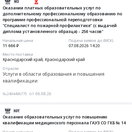
доступ
2026-
профессиональному
программе
в
at
к
08-
Оказании платных образовательных услуг по
обучению
повышения
строительной
Респ.
программному
дополнительному профессиональному образованию по
06
работников
квалификации:
деятельности.
Карелия,
программе профессиональной переподготовки
обеспечению
14:36:02
филиала
"Испытание
Правовые
Карелия
"Специалист по пожарной профилактике" (с выдачей
Системы
Ангара
пожарных
и
диплома установленного образца) - 256 часов"
республика
дистанционного
2026-
ООО
наружных
финансовые
,
обучения
08-
РН-
Начальная цена
Подача заявок до (МСК)
стационарных
аспекты"
Russia,
11 666 ₽
07.08.2026
14:20
Курсон
07
Пожарная
лестниц
at
RU
(СДО
14:20:00
безопасность
и
Место поставки
Краснодар,
Карелия
КУРСОН)
Краснодарский край,
Краснодарский край
в
ограждений
Краснодарский
республика
at
Тендер:
области
кровли
край
Отрасли
Услуги
деревня
Оказании
лицензируемого
зданий
Услуги в области образования и повышения
,
в
Раздоры,
платных
вида
на
квалификации
Russia,
области
Московская
образовательных
деятельности
соответствие
RU
образования
область
услуг
по
требованиям
от 06.08.26
№2494496775
Краснодарский
и
,
по
тушению
ГОСТ
край
повышения
Russia,
дополнительному
пожаров
Р
Услуги
квалификации
2026-
RU
профессиональному
в
53254-
в
Предмет
08-
Оказание образовательных услуг по повышению
Московская
образованию
2027
2009"
области
тендера:
квалификации медицинского персонала ГАУЗ СО ГКБ № 14
06
область
по
г
at
образования
Т7310040.0163.
14:35:03
Услуги
программе
Тендер
г.
Начальная цена
Подача заявок до (МСК)