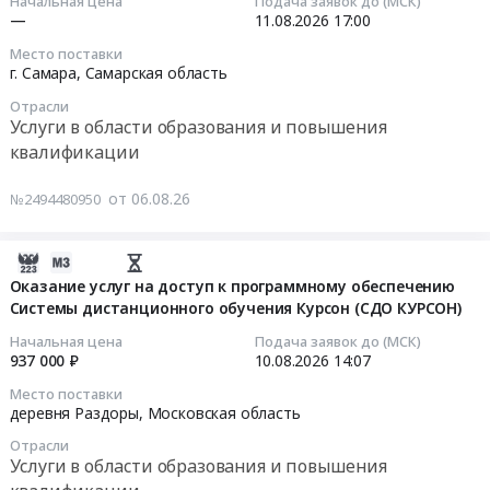
08-
Начальная цена
Подача заявок до (МСК)
–
по
обучению
ПАО
—
11.08.2026
17:00
11
практика
теме
прочие.
"Россети
17:00:00
правоприменения
Место поставки
"Сметное
Цена:
Северо-
г. Самара,
Самарская область
при
нормирование
99552
Запад"
Тендер
строительстве
и
Отрасли
руб.
Тендер:
на
Услуги в области образования и повышения
объектов
ценообразование
Т7310040.0163.
обучение
нефтегазовой
квалификации
в
Оказание
работников
отрасли",
строительстве.
услуг
ООО
"Договоры,
от 06.08.26
№2494480950
Методы
по
"РН-
используемые
формирования
обучению
Пожарная
в
сметной
персонала
2026-
безопасность"
строительной
документации"
по
08-
Оказание услуг на доступ к программному обеспечению
по
деятельности.
в
рабочим
Системы дистанционного обучения Курсон (СДО КУРСОН)
06
программе
Правовые
программном
профессиям
14:46:43
повышения
Начальная цена
Подача заявок до (МСК)
и
комплексе
вальщик
937 000 ₽
10.08.2026
14:07
квалификации:
финансовые
ГРАНД-
леса,
2026-
"Испытание
аспекты"
Смета.
Место поставки
электромонтер
08-
пожарных
деревня Раздоры,
Московская область
Тендер
Цена:
по
10
наружных
на
0
Отрасли
ремонту
14:07:00
стационарных
услуги
Услуги в области образования и повышения
руб.
и
лестниц
по