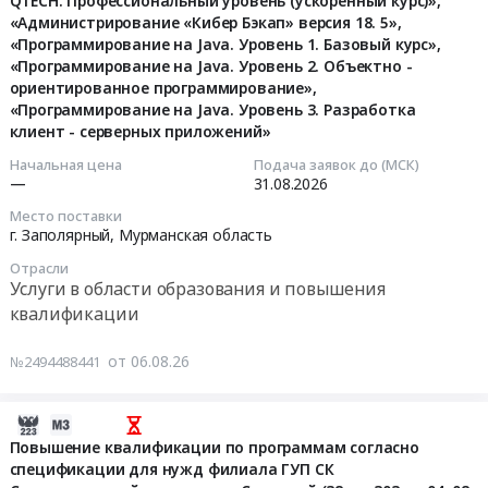
QTECH. Профессиональный уровень (ускоренный курс)»,
«Слесарь
06
повышения
квалификации)"
Санкт-
деловой
нужд
«Администрирование «Кибер Бэкап» версия 18. 5»,
по
17:08:27
квалификации
Тендер
Петербург
этикет",
«Программирование на Java. Уровень 1. Базовый курс»,
Санкт-
обслуживанию
Предмет
на
город
"Кадровый
«Программирование на Java. Уровень 2. Объектно -
Петербургского
и
2026-
тендера:
информационно-
,
менеджмент",
ориентированное программирование»,
филиала
ремонту
08-
Услуги
консультационные
Russia,
"Практическая
«Программирование на Java. Уровень 3. Разработка
АНО
гидравлического
31
на
услуги
RU
клиент - серверных приложений»
работа
ДПО
оборудования»
00:00:00
проведение
по
Санкт-
на
"Техническая
Начальная цена
Подача заявок до (МСК)
Тендер
независимой
подготовке
Петербург
учебно-
—
31.08.2026
академия
на
Тендер
оценки
специалистов
город
тренировочной
Росатома"
услуги
Место поставки
на
квалификации
для
Услуги
фирме",
г. Заполярный,
Мурманская область
at
повышения
услуги
сварщиков.
прохождения
в
"Итоговая
г.
квалификации
обучения
Цена:
Независимой
Отрасли
области
аттестация"
Санкт-
Услуги в области образования и повышения
по
по
0
Оценки
образования
и
Петербург,
программе
квалификации
программам:
руб.
Квалификации
и
подготовка
Санкт-
«Слесарь
«Сетевые
по
повышения
и
Петербург
по
технологии
от 06.08.26
№2494488441
направлению
квалификации
проведение
город
обслуживанию
QTECH.
"Главный
Предмет
учебных
,
и
Профессиональный
инженер
тендера:
занятий
2026-
Russia,
ремонту
уровень
проекта
Оказание
в
08-
Повышение квалификации по программам согласно
RU
гидравлического
(ускоренный
(специалист
информационно-
рамках
спецификации для нужд филиала ГУП СК
06
Санкт-
оборудования»
курс)»,
по
консультационных