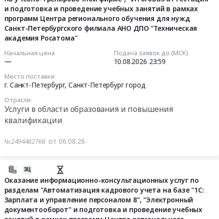
системы
и подготовка и проведение учебных занятий в рамках
Тендер
по
квалификации
наставничества
2026-
программ Центра регионального обучения для нужд
на
экол.безопасности
Предмет
в
08-
Санкт-Петербургского филиала АНО ДПО "Техническая
оказание
at
тендера:
учреждениях
10
академия Росатома"
услуг
г.
Оказание
здравоохранения""
23:59:00
по
Якутск,
Начальная цена
Подача заявок до (МСК)
услуг
at
—
10.08.2026
23:59
обучению
Саха
по
г.
Тендер
"Безопасным
/
обучение
Благовещенск,
Место поставки
на
г. Санкт-Петербург,
Санкт-Петербург город
методам
Якутия/
работников
Амурская
оказание
и
республика
филиала
область
информационно-
Отрасли
приемам
,
Ангара
Услуги в области образования и повышения
,
консультационных
выполнения
Russia,
ООО
Russia,
квалификации
услуг
работ
RU
РН-
RU
по
на
Саха
Пожарная
Амурская
разделам
от 06.08.26
№2494482768
высоте
/
безопасность
область
"Психология
(1,2,3
Якутия/
по
Услуги
делового
2026-
группа)"
республика
охране
в
общения
08-
Оказание информационно-консультационных услуг по
и
Услуги
труда
области
и
разделам "Автоматизация кадрового учета на базе "1С:
06
"Ограниченные
в
в
образования
деловой
Зарплата и управление персоналом 8", "Электронный
21:26:07
и
области
2027
и
этикет",
документооборот" и подготовка и проведение учебных
замкнутые
образования
г.
повышения
"Кадровый