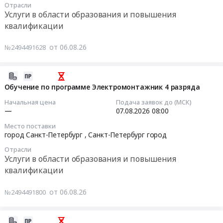
"Специализированное
Отрасли
на
08:00:00
оказание
обучение
Услуги в области образования и повышения
обучение
услуг
управлению
квалификации
по
Тендер
по
спецтехникой"
программе
на
подготовке
at
от 06.08.26
№2494491628
Поверка
обучение
водителей
Иркутская
и
по
к
обл;г.
калибровка
программе
управлению
2026-
Ангарск;г.
средств
Нормы
транспортными
08-
Обучение по программе Электромонтажник 4 разряда
Усть-
геометрических
и
средствами,
06
Кут,
Начальная цена
Подача заявок до (МСК)
измерений
правила
оборудованными
13:31:05
Иркутская
—
07.08.2026
08:00
at
экспортного
устройствами
область
Место поставки
город
контроля
для
2026-
,
город Санкт-Петербург ,
Санкт-Петербург город
Санкт-
Тендер
подачи
08-
Russia,
Петербург ,
Отрасли
на
специальных
07
RU
Услуги в области образования и повышения
Санкт-
обучение
световых
08:00:00
Иркутская
квалификации
Петербург
по
и
область
город
программе
звуковых
Тендер
Услуги
от 06.08.26
№2494491800
,
Нормы
сигналов
на
в
Russia,
и
подразделений
обучение
области
RU
правила
филиала
по
образования
2026-