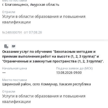
Место поставки
по
г. Благовещенск,
Амурская область
охране
Тендер
Отрасли
труда
на
Услуги в области образования и повышения
в
услуги
квалификации
2027
по
г
освоению
от 07.08.26
№2495000791
Тендер
дистанционной
на
программы
2026-
оказание
дополнительного
08-
услуг
Оказание услуг по обучению "Безопасным методам и
профессионального
приемам выполнения работ на высоте (1, 2, 3 группа)" и
07
по
образования
"Ограниченные и замкнутые пространства (1, 2, 3 группа)".
05:58:33
обучение
по
работников
специальности:
Начальная цена
Подача заявок до (МСК)
2026-
—
13.08.2026
09:00
филиала
Тематическое
08-
Ангара
усовершенствование
Место поставки
13
ООО
по
Ширинский район, село Коммунар,
Хакасия республика
09:00:00
РН-
циклу:
Отрасли
Пожарная
"Организация
Услуги в области образования и повышения
Тендер
безопасность
системы
квалификации
на
по
наставничества