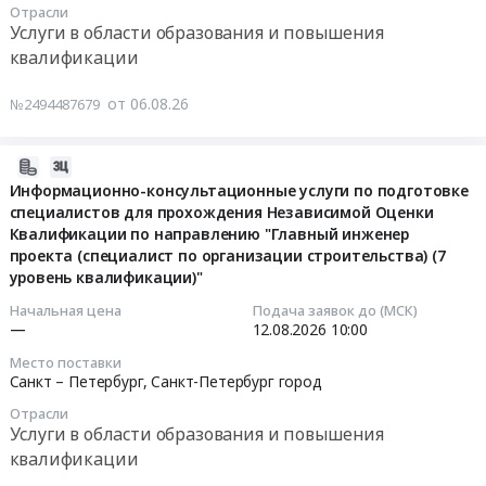
делового
работа
Отрасли
Петербургского
замкнутые
16:00:00
общения
на
Услуги в области образования и повышения
филиала
пространства
и
учебно-
квалификации
АНО
(1,2,3
Тендер
деловой
тренировочной
ДПО
группа)"..
на
этикет",
фирме",
от 06.08.26
№2494487679
"Техническая
Цена:
услуги
"Кадровый
"Итоговая
академия
0
на
менеджмент",
аттестация"
Росатома"
руб.
проведение
2026-
"Практическая
и
Тендер
независимой
08-
Информационно-консультационные услуги по подготовке
работа
подготовка
на
оценки
специалистов для прохождения Независимой Оценки
06
на
и
оказание
Квалификации по направлению "Главный инженер
квалификации
17:09:06
учебно-
проведение
информационно-
проекта (специалист по организации строительства) (7
сварщиков
тренировочной
учебных
консультационных
уровень квалификации)"
Тендер
2026-
фирме",
занятий
услуг
на
08-
Начальная цена
Подача заявок до (МСК)
"Итоговая
в
по
—
12.08.2026
10:00
услуги
12
аттестация"
рамках
разделам
на
10:00:00
и
Место поставки
программ
"Автоматизация
проведение
Санкт – Петербург,
Санкт-Петербург город
подготовка
Центра
кадрового
независимой
Тендер
и
регионального
Отрасли
учета
оценки
на
проведение
Услуги в области образования и повышения
обучения
на
квалификации
информационно-
учебных
квалификации
для
базе
сварщиков
консультационные
занятий
нужд