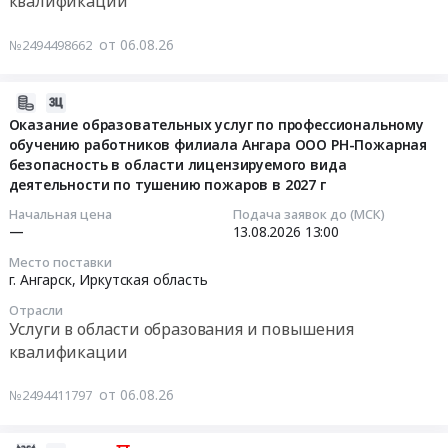
квалификации
обслуживанию
Тендер
и
организации
электрооборудования
на
ограждений
и
от 06.08.26
№2494498662
(подстанций),
оказание
кровли
проведению
электромонтер
услуг
зданий
программ
по
на
2026-
на
повышения
эксплуатации
доступ
08-
соответствие
Оказание образовательных услуг по профессиональному
квалификации
распределительных
к
обучению работников филиала Ангара ООО РН-Пожарная
06
требованиям
по
сетей,
безопасность в области лицензируемого вида
программному
14:46:25
ГОСТ
темам
тракторист,
деятельности по тушению пожаров в 2027 г
обеспечению
Р
"Градостроительный
аккумуляторщик,
Системы
2026-
53254-
Начальная цена
Подача заявок до (МСК)
кодекс
машинист
дистанционного
—
13.08.2026
13:00
08-
2009"
–
электростанции
обучения
13
Тендер
практика
Место поставки
передвижной
Курсон
13:00:00
на
г. Ангарск,
Иркутская область
правоприменения
для
(СДО
обучение
при
Отрасли
нужд
КУРСОН)
Тендер
работников
Услуги в области образования и повышения
строительстве
Карельского
Тендер
на
ООО
объектов
квалификации
филиала
на
оказание
"РН-
нефтегазовой
ПАО
оказание
образовательных
Пожарная
отрасли",
от 06.08.26
№2494411797
"Россети
услуг
услуг
безопасность"
"Договоры,
Северо-
на
по
по
используемые
Запад"