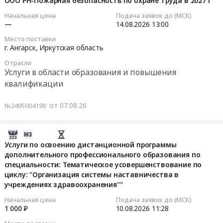
ООО РН-Пожарная безопасность по охране труда в 2027 г
07
06:40:02
Начальная цена
Подача заявок до (МСК)
—
14.08.2026
13:00
2026-
Место поставки
08-
г. Ангарск,
Иркутская область
14
Отрасли
13:00:00
Услуги в области образования и повышения
квалификации
Тендер
на
от 07.08.26
№2495004198
оказание
услуг
по
2026-
обучение
08-
Услуги по освоению дистанционной программы
работников
дополнительного профессионального образования по
07
специальности: Тематическое усовершенствование по
филиала
06:00:56
циклу: "Организация системы наставничества в
Ангара
учреждениях здравоохранения""
ООО
2026-
РН-
08-
Начальная цена
Подача заявок до (МСК)
1 000 ₽
10.08.2026
11:28
Пожарная
10
безопасность
11:28:00