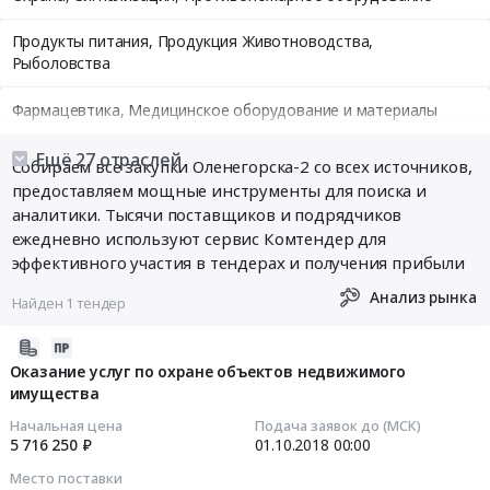
Продукты питания, Продукция Животноводства,
Рыболовства
Фармацевтика, Медицинское оборудование и материалы
Медицинские и Оздоровительные услуги
Ещё 27 отраслей
Собираем все закупки Оленегорска-2 со всех источников,
предоставляем мощные инструменты для поиска и
Мебель, Компьютеры и Периферия, Канцтовары, Бытовая
аналитики. Тысячи поставщиков и подрядчиков
техника
ежедневно используют сервис Комтендер для
эффективного участия в тендерах и получения прибыли
Связь, Информационные технологии
Анализ рынка
Найден 1 тендер
Грузовые и пассажирские перевозки, Транспортные услуги
2018-
Полиграфия
09-
Оказание услуг по охране объектов недвижимого
имущества
11
Реклама, Дизайн, Маркетинг, Теле и радиовещание
07:00:00
Начальная цена
Подача заявок до (МСК)
5 716 250 ₽
01.10.2018
00:00
Топливо, Уголь, Продукция нефтепереработки
2018-
Место поставки