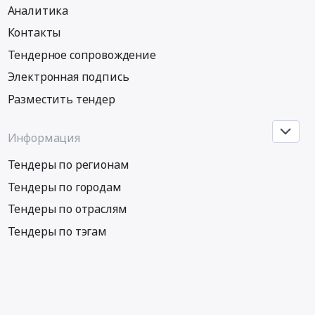
по
Аналитика
охране
Контакты
объектов
недвижимого
Тендерное сопровождение
имущества.
Электронная подпись
Цена:
5716250
Разместить тендер
руб.
Информация
Тендеры по регионам
Тендеры по городам
Тендеры по отраслям
Тендеры по тэгам
Тендеры по заказчикам
Все тендеры России