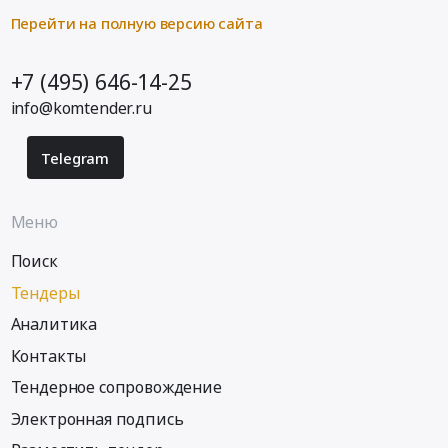
Владимирская
Владимир,
регулярных
Перейти на полную версию сайта
область
Владимирская
опросов.
Спортивные
область
Цена:
+7 (495) 646-14-25
и
,
448305
туристические
Russia,
info@komtender.ru
руб.
товары,
RU
Тренажеры,
Владимирская
Telegram
Спортивные
область
площадки
Услуги
Предмет
в
Меню
тендера:
области
Оказание
рекламы
Поиск
услуг
и
Тендеры
по
маркетинга
ремонту,
Аналитика
Предмет
обслуживанию
тендера:
Контакты
хоккейной
Исследование
экипировки
Тендерное сопровождение
качества
и
обслуживания
Электронная подпись
инвентаря.
клиентов