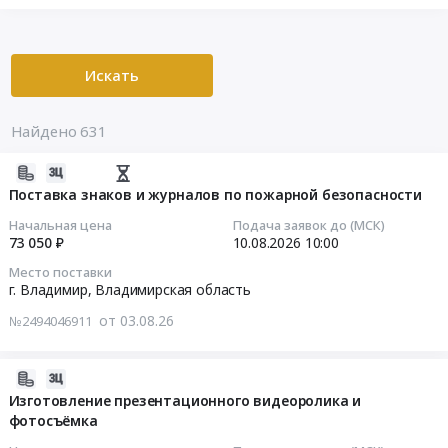
Искать
Найдено 631
2026-
08-
Поставка знаков и журналов по пожарной безопасности
03
Начальная цена
Подача заявок до (МСК)
16:40:51
73 050 ₽
10.08.2026
10:00
Место поставки
2026-
г. Владимир,
Владимирская область
08-
от 03.08.26
№2494046911
10
10:00:00
2026-
Тендер
07-
Изготовление презентационного видеоролика и
на
фотосъёмка
21
поставку
10:20:02