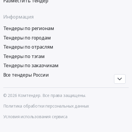
Разместить тендер
Цена:
методом
461999
Тайный
руб.
покупатель.
Информация
Цена:
Тендеры по регионам
342100
руб.
Тендеры по городам
Тендеры по отраслям
Тендеры по тэгам
Тендеры по заказчикам
Все тендеры России
© 2026 Комтендер. Все права защищены.
Политика обработки персональных данных
Условия использования сервиса