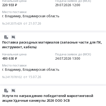
Начальная цена
Подача заявок до (МСК)
знаков
220 933 ₽
29.07.2026
12:00
и
2026-
Место поставки
журналов
07-
г. Владимир,
Владимирская область
по
29
пожарной
от 21.07.26
№2412075429
12:00:00
безопасности
Тендер
Тендер
2026-
на
на
07-
Поставка расходных материалов (запасные части для ПК,
поставку
изготовление
инструмент, кабель)
23
знаков
презентационного
17:07:12
и
Начальная цена
Подача заявок до (МСК)
видеоролика
480 630 ₽
24.07.2026
13:00
журналов
и
2026-
по
Место поставки
фотосъёмка
07-
г. Владимир,
Владимирская область
пожарной
Тендер
24
безопасности
от 15.07.26
на
№2417078102
13:00:00
at
изготовление
г.
презентационного
Тендер
2026-
Владимир,
видеоролика
на
07-
Услуги по награждению победителей маркетинговой
Владимирская
и
поставку
акции Удачные каникулы 2026 ООО ЭСВ
07
область
фотосъёмка
расходных
15:58:02