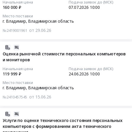
,
Начальная цена
Подача заявок до (МСК)
at
материалов
Russia,
160 000 ₽
07.07.2026
10:00
г.
(запасные
2026-
RU
Владимир,
Место поставки
части
07-
Владимирская
г. Владимир,
Владимирская область
Владимирская
для
07
область
область
от 29.06.26
ПК,
№2419001961
10:00:00
Книги,
,
инструмент,
Журналы
Russia,
кабель)
Тендер
Предмет
2026-
RU
Тендер
на
тендера:
06-
Оценка рыночной стоимости персональных компьютеров
Владимирская
на
услуги
Поставка
и мониторов
23
область
поставку
по
знаков
18:20:11
Услуги
Начальная цена
Подача заявок до (МСК)
расходных
награждению
и
119 999 ₽
24.06.2026
10:00
в
материалов
победителей
журналов
2026-
области
(запасные
Место поставки
маркетинговой
по
06-
рекламы
г. Владимир,
Владимирская область
части
акции
пожарной
24
и
для
от 15.06.26
Удачные
№2410457545
безопасности.
10:00:00
маркетинга
ПК,
каникулы
Цена:
Предмет
инструмент,
2026
73050
Тендер
тендера:
2026-
кабель)
ООО
руб.
на
Изготовление
06-
Услуги по оценке технического состояния персональных
at
ЭСВ
оценку
презентационного
компьютеров с формированием акта технического
22
г.
Тендер
рыночной