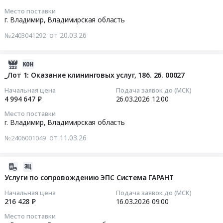
_Оказание
по
область
Владимир,
30001-
Место поставки
услуг
оценке
Услуги
2026-
Владимирская
г. Владимир,
Владимирская область
Y_500).
технической
рыночной
химчисток,
04-
область
Цена:
(пультовой)
стоимости
от 20.03.26
№2403041292
прачечных
14
,
206636
охраны
автотранспортных
Предмет
14:00:00
Russia,
руб.
для
средств
тендера:
RU
2026-
ООО
Тендер
Оказание
Тендер:
Владимирская
04-
_Лот 1: Оказание клининговых услуг, 186. 26. 00027
ЭСВ.
на
услуг
_Приобретение
область
20
Цена:
оказание
Начальная цена
Подача заявок до (МСК)
по
ноутбуков
Охранные
18:08:20
4 994 647 ₽
26.03.2026
12:00
999999
услуг
стирке
Тендер:
услуги,
руб.
по
Место поставки
спецодежды.
_Приобретение
Инкассация
2026-
оценке
г. Владимир,
Владимирская область
Цена:
ноутбуков
Предмет
03-
рыночной
63837
at
от 11.03.26
№2406001049
тендера:
26
стоимости
руб.
г.
_ОК_Оказание
12:00:00
автотранспортных
Владимир,
услуг
средств
2026-
Владимирская
по
Тендер:
at
03-
Услуги по сопровождению ЭПС Система ГАРАНТ
область
физической
_Лот
г.
12
,
Начальная цена
Подача заявок до (МСК)
охране.
1:
Владимир,
17:26:06
216 428 ₽
16.03.2026
09:00
Russia,
Цена:
Оказание
Владимирская
RU
Место поставки
2979999
клининговых
область
2026-