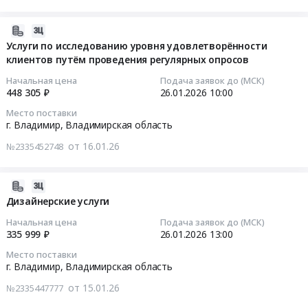
услуги
27405
Тендер
ЭСВ.
тендера:
труда
по
руб.
на
Цена:
Поставка
Тендер
на
2026-
утилизации
оказание
2243866
электрических
на
рабочих
01-
Услуги по исследованию уровня удовлетворённости
отходов
услуги
руб.
товаров.
изготовление
местах
клиентов путём проведения регулярных опросов
24
III-
по
Цена:
брендированных
ООО
11:15:05
V
обслуживанию
Начальная цена
Подача заявок до (МСК)
498697
товаров
ЭСВ.
классов
448 305 ₽
26.01.2026
10:00
сплит-
руб.
для
Цена:
2026-
опасности
систем
Место поставки
проведения
45000
01-
в
г. Владимир,
Владимирская область
at
корпоративных
руб.
26
2026-
г.
от 16.01.26
мероприятий
№2335452748
10:00:00
2027
Владимир,
Тендер
гг
Владимирская
на
Тендер
at
2026-
область
изготовление
на
г.
01-
Дизайнерские услуги
,
брендированных
услуги
Владимир,
23
Russia,
товаров
Начальная цена
Подача заявок до (МСК)
по
Владимирская
19:21:18
RU
335 999 ₽
26.01.2026
13:00
для
исследованию
область
Владимирская
проведения
Место поставки
уровня
,
2026-
область
г. Владимир,
Владимирская область
корпоративных
удовлетворённости
Russia,
01-
Кондиционеры
мероприятий
клиентов
от 15.01.26
RU
№2335447777
26
и
at
путём
Владимирская
13:00:00
тепловое