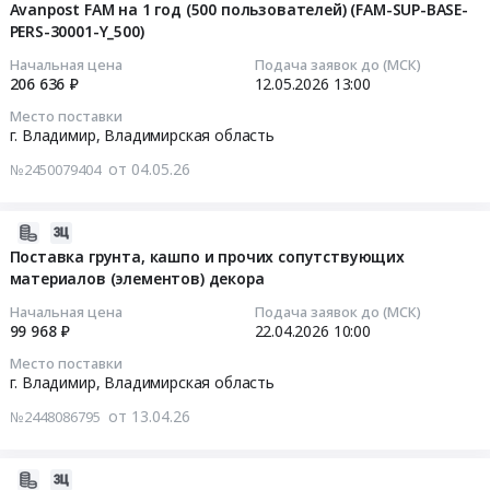
приобретение
Avanpost FAM на 1 год (500 пользователей) (FAM-SUP-BASE-
Russia,
04
г.
Цена:
бесперебойного
источников
PERS-30001-Y_500)
RU
13:47:19
Владимир,
160000
питания
бесперебойного
Владимирская
Владимирская
Начальная цена
Подача заявок до (МСК)
руб.
для
питания
область
2026-
206 636 ₽
12.05.2026
13:00
область
клиентских
для
Технический
05-
,
Место поставки
офисов
клиентских
надзор,
12
Russia,
г. Владимир,
Владимирская область
at
офисов
Технические
13:00:00
RU
г.
от 04.05.26
№2450079404
в
испытания,
Владимирская
Владимир,
2026
Экспертиза
Тендер
область
Владимирская
год
промышленной
на
Продукция
2026-
область
Тендер
безопасности
поставку
каменных
04-
Поставка грунта, кашпо и прочих сопутствующих
,
на
Предмет
Сертификата
материалов (элементов) декора
карьеров,
22
Russia,
приобретение
тендера:
на
щебень,
18:05:03
RU
Начальная цена
Подача заявок до (МСК)
источников
Услуги
базовую
песок,
99 968 ₽
22.04.2026
10:00
Владимирская
бесперебойного
по
техническую
глина
2026-
область
Место поставки
питания
оценке
ПО
Предмет
04-
Аккумуляторы
г. Владимир,
Владимирская область
для
технического
Avanpost
тендера:
22
(кроме
клиентских
от 13.04.26
№2448086795
состояния
FAM
Поставка
10:00:00
автомобильных),
офисов
персональных
на
грунта,
Батареи,
в
компьютеров
1
кашпо
Тендер
Гальванические
2026-
2026