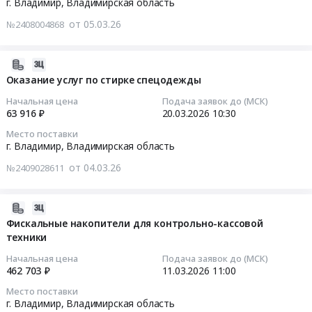
Владимирская
г. Владимир,
Владимирская область
руб.
услуг,
,
03-
область
186.26.00027
от 05.03.26
№2408004868
Russia,
16
Вычислительное
Тендер:
RU
09:00:00
оборудование,
_Лот
Владимирская
Компьютеры,
2026-
1:
область
Тендер
Серверы
03-
Оказание услуг по стирке спецодежды
Оказание
Оценочная
на
и
26
клининговых
Начальная цена
Подача заявок до (МСК)
деятельность
услуги
их
21:36:01
63 916 ₽
20.03.2026
10:30
услуг,
Предмет
по
части
186.26.00027
Место поставки
тендера:
сопровождению
Предмет
2026-
at
г. Владимир,
Владимирская область
Оказание
ЭПС
тендера:
03-
г.
услуг
Система
от 04.03.26
№2409028611
_Приобретение
20
Владимир,
по
ГАРАНТ
ноутбуков.
10:30:00
Владимирская
оценке
Тендер
Цена:
область
2026-
рыночной
на
968952
Тендер
,
03-
Фискальные накопители для контрольно-кассовой
стоимости
услуги
руб.
на
Russia,
техники
10
автотранспортных
по
оказание
RU
17:35:04
средств.
сопровождению
Начальная цена
Подача заявок до (МСК)
услуг
Владимирская
462 703 ₽
11.03.2026
11:00
Цена:
ЭПС
по
область
2026-
61927
Система
Место поставки
стирке
Клининговые
03-
руб.
ГАРАНТ
г. Владимир,
Владимирская область
спецодежды