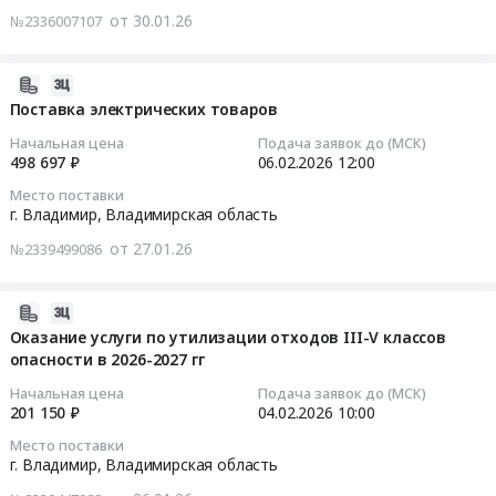
16
обслуживание
услуг
от 30.01.26
КриптоАРМ
№2336007107
обслуживанию
11:00:00
объектов
по
ГОСТ
сплит-
энергетики
проведению
(годовая)
систем.
Тендер:
и
2026-
специальной
Тендер
Цена:
_Изготовление
электрических
02-
Поставка электрических товаров
оценки
на
499850
имиджевой
сетей
06
условий
приобретение
Начальная цена
Подача заявок до (МСК)
руб.
и
Предмет
13:05:20
труда
498 697 ₽
06.02.2026
12:00
лицензии
сувенирной
тендера:
на
на
Место поставки
продукции
Испытание
2026-
рабочих
г. Владимир,
Владимирская область
право
ООО
электрозащитных
02-
местах
использования
ЭСВ
от 27.01.26
№2339499086
средств,
06
ООО
ПО
Тендер:
используемых
12:00:00
ЭСВ
КриптоАРМ
_Изготовление
в
at
2026-
ГОСТ
имиджевой
электроустановках.
Тендер
г.
02-
Оказание услуги по утилизации отходов III-V классов
(годовая)
и
Цена:
на
Владимир,
опасности в 2026-2027 гг
03
at
сувенирной
128493
поставку
Владимирская
18:37:10
г.
продукции
Начальная цена
Подача заявок до (МСК)
руб.
электрических
область
Владимир,
201 150 ₽
04.02.2026
10:00
ООО
товаров
,
2026-
Владимирская
ЭСВ
Место поставки
Тендер
Russia,
02-
область
г. Владимир,
Владимирская область
at
на
RU
04
,
г.