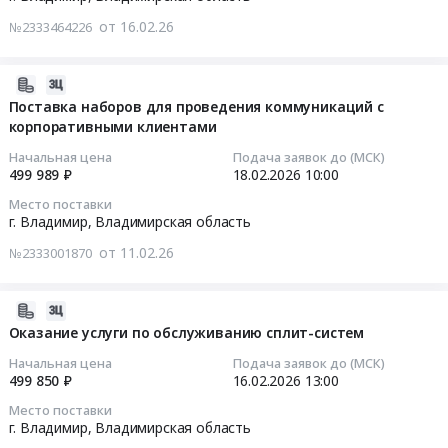
акции
для
25
Russia,
для
от 16.02.26
Новогодний
№2333464226
контрольно-
15:00:00
RU
оформления
счёт
кассовой
Владимирская
клиентских
2025
техники.
Тендер
область
2026-
офисов
ООО
Цена:
на
Сувенирная
02-
Поставка наборов для проведения коммуникаций с
для
ЭСВ
462703
услуги
и
корпоративными клиентами
11
нужд
Тендер
руб.
по
наградная
20:06:03
ООО
Начальная цена
Подача заявок до (МСК)
на
изготовлению
продукция
499 989 ₽
18.02.2026
10:00
ЭСВ
услуги
(оформлению)
Предмет
2026-
at
по
Место поставки
флористических
тендера:
02-
г.
г. Владимир,
Владимирская область
награждению
композиций
Услуги
18
Владимир,
победителей
от 11.02.26
и
№2333001870
по
10:00:00
Владимирская
маркетинговой
цветочного
изготовлению
область
акции
декора
брендированных
Тендер
,
2026-
Новогодний
Тендер
товаров
на
Russia,
02-
Оказание услуги по обслуживанию сплит-систем
счёт
на
для
поставку
RU
13
2025
услуги
Начальная цена
Подача заявок до (МСК)
проведения
наборов
Владимирская
11:54:18
ООО
499 850 ₽
16.02.2026
13:00
по
корпоративных
для
область
ЭСВ
изготовлению
Место поставки
мероприятий.
проведения
Обувь,
2026-
at
г. Владимир,
Владимирская область
(оформлению)
Цена:
коммуникаций
спецобувь,
02-
г.