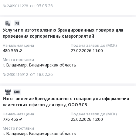
услуги
11
at
Тендер
от 03.03.26
№2409011278
Предмет
11:00:00
г.
на
тендера:
Владимир,
оказание
_Лот
Тендер
Владимирская
2026-
услуг
1:
на
область
02-
Услуги по изготовлению брендированных товаров для
по
Оказание
фискальные
проведения корпоративных мероприятий
,
27
стирке
клининговых
накопители
Russia,
12:03:19
спецодежды
Начальная цена
Подача заявок до (МСК)
услуг,
для
RU
480 569 ₽
27.02.2026
11:00
at
186.26.00027.
контрольно-
Владимирская
2026-
г.
Место поставки
Цена:
кассовой
область
02-
г. Владимир,
Владимирская область
Владимир,
4994647
техники
Программное
27
Владимирская
руб.
от 18.02.26
Тендер
№2400416912
обеспечение
11:00:00
область
на
(юридическое,
,
фискальные
бухгалтерское,
Тендер
2026-
Russia,
накопители
информационно-
на
04-
Изготовление брендированных товаров для оформления
RU
для
справочные
услуги
клиентских офисов для нужд ООО ЭСВ
02
Владимирская
контрольно-
системы).
по
01:46:14
область
Начальная цена
Подача заявок до (МСК)
кассовой
Сопровождение
изготовлению
Услуги
776 456 ₽
25.02.2026
13:00
техники
Предмет
брендированных
2026-
химчисток,
at
Место поставки
тендера:
товаров
02-
прачечных
г. Владимир,
Владимирская область
г.