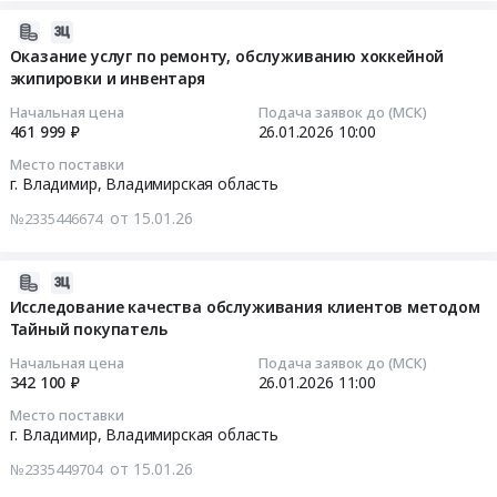
г.
проведения
область
оборудование.
2026-
Владимир,
регулярных
Услуги
Тендер
Монтаж
01-
Оказание услуг по ремонту, обслуживанию хоккейной
Владимирская
опросов
по
на
и
экипировки и инвентаря
23
область
Тендер
утилизации
дизайнерские
обслуживание
19:15:16
,
на
Начальная цена
Подача заявок до (МСК)
и
услуги
Предмет
Russia,
461 999 ₽
26.01.2026
10:00
услуги
переработке
Тендер
тендера:
2026-
RU
по
промышленных
Место поставки
на
Оказание
01-
Владимирская
г. Владимир,
Владимирская область
исследованию
и
дизайнерские
услуги
26
область
уровня
опасных
услуги
от 15.01.26
по
№2335446674
10:00:00
Сувенирная
удовлетворённости
медицинских
at
обслуживанию
и
клиентов
отходов,
г.
сплит-
Тендер
наградная
2026-
путём
загрязненных
Владимир,
систем.
на
продукция
01-
Исследование качества обслуживания клиентов методом
проведения
грунтов,
Владимирская
Цена:
оказание
Предмет
Тайный покупатель
23
регулярных
шламов
область
499850
услуг
тендера:
18:34:03
опросов
Предмет
,
Начальная цена
Подача заявок до (МСК)
руб.
по
Изготовление
at
342 100 ₽
26.01.2026
11:00
тендера:
Russia,
ремонту,
брендированных
2026-
г.
Оказание
RU
Место поставки
обслуживанию
товаров
01-
Владимир,
услуги
г. Владимир,
Владимирская область
Владимирская
хоккейной
для
26
Владимирская
по
область
от 15.01.26
экипировки
№2335449704
проведения
11:00:00
область
утилизации
Услуги
и
корпоративных