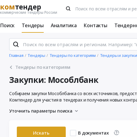
ком
тендер
коммерческие тендеры России
Поиск
Тендеры
Аналитика
Контакты
Тендерн
Главная
Тендеры
Тендеры по категориям
Тендеры и закупк
Тендеры по категориям
Закупки: Мособлбанк
Собираем закупки Мособлбанка со всех источников, предос
Комтендер для участия в тендерах и получения новых контр
Уточнить параметры поиска
Искать
В документах