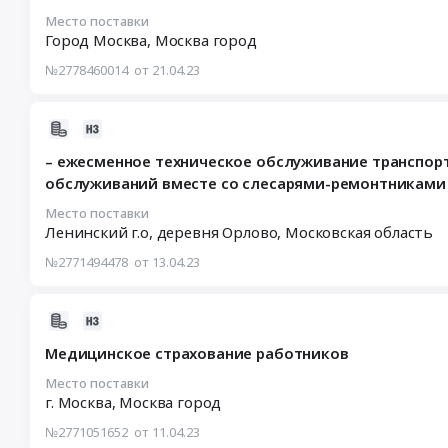
банковского
15:46:02
Место поставки
оборудования
Город Москва,
Москва город
:
(банкоматы,
2023-
№2778460014
от 21.04.23
информационно-
04-
платежные
27
терминалы),
00:00:00
2023-
денежных
:
04-
кассет
– ежесменное техническое обслуживание транспорт
Тендер
13
и
обслуживаний вместе со слесарями-ремонтниками
на
12:40:10
разукомплектованного
проведение
:
Место поставки
банковского
работ
Ленинский г.о, деревня Орлово,
Московская область
2023-
оборудования
по
04-
№2771494478
от 13.04.23
(отдельные
ремонту
24
модули
кровли
00:00:00
банкоматов
над
:
2023-
и
помещениями
Тендер:
04-
информационно-
Медицинское страхование работников
2-
–
11
платежных
22
ежесменное
13:46:02
Место поставки
терминалов)
здания,
техническое
г. Москва,
Москва город
:
Тендер
расположенного
обслуживание
2023-
на
№2771051652
от 11.04.23
по
транспортных
04-