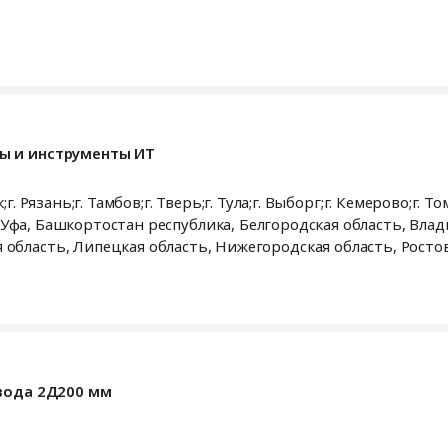
ы и инструменты ИТ
. Рязань;г. Тамбов;г. Тверь;г. Тула;г. Выборг;г. Кемерово;г. Том
 Уфа,
Башкортостан республика
,
Белгородская область
,
Влад
 область
,
Липецкая область
,
Нижегородская область
,
Росто
сть
,
Томская область
,
Тульская область
,
Москва город
вода 2Д200 мм