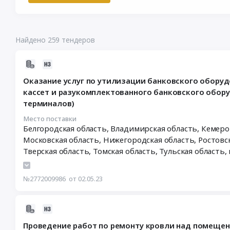
Найдено 259 тендеров
2023-
05-
Оказание услуг по утилизации банковского обору
02
кассет и разукомплектованного банковского обо
15:52:03
терминалов)
:
2023-
Место поставки
05-
Белгородская область, Владимирская область, Кемеровская область, Курская область, Ленинградская область, Липецкая область,
02
Московская область, Нижегородская область, Ростовская область, Рязанская область, г. Санкт-Петербург, Тамбовская область,
00:00:00
Тв
:
Курская область
,
Ленинградская область
,
Липецкая о
Тендер
Рязанская область
,
Тамбовская область
,
Тверская обла
№2772009986
от 02.05.23
на
оказание
услуг
2023-
по
04-
утилизации
Проведение работ по ремонту кровли над помещени
21