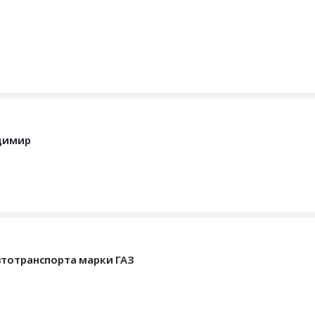
адимир
втотранспорта марки ГАЗ