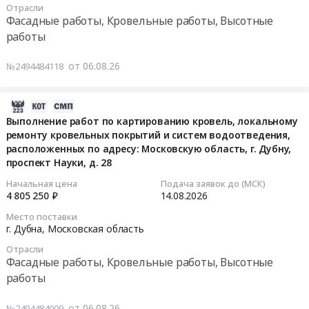
по
проживания
конструкций
Цена:
Отрасли
14
модернизации
граждан
чердачных
Фасадные работы, Кровельные работы, Высотные
2366684
15:00:00
кровли
пожилого
помещений
работы
руб.
производственно-
возраста
АО
Тендер
складского
и
ПО
от 06.08.26
№2494484118
на
корпуса
инвалидов,
Бежицкая
ремонт
S
расположенного
сталь
эксплуатируемой
2026-
=4
по
на
кровли
08-
500.
Выполнение работ по картированию кровель, локальному
адресу:
соответствие
для
ремонту кровельных покрытий и систем водоотведения,
06
Цена:
Краснодарский
требованиям
АО
расположенных по адресу: Московскую область, г. Дубну,
16:18:30
0
край,
пожарной
проспект Науки, д. 28
РОЛЬФ
руб.
Кореновский
безопасности
Тендер
2026-
район,
at
Начальная цена
Подача заявок до (МСК)
на
4 805 250 ₽
14.08.2026
08-
ст.
г.
ремонт
14
Платнировская,
Брянск,
Место поставки
эксплуатируемой
00:00:00
г. Дубна,
Московская область
ул.
Брянская
кровли
Красная,
область
Отрасли
для
Тендер
д.
,
Фасадные работы, Кровельные работы, Высотные
АО
на
25
Russia,
работы
РОЛЬФ
выполнение
Тендер
RU
at
работ
на
Брянская
от 06.08.26
№2494484009