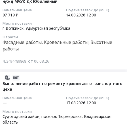
Москвы
город
нужд МАУК ДК Юбилейный
06
здания
Арзамасского
"Театр
,
16:21:05
"Профилактория
филиала
Начальная цена
Подача заявок до (МСК)
на
Russia,
для
97 719 ₽
14.08.2026
12:00
ФБУ
Малой
RU
2026-
ремонта
"Нижегородский
Место поставки
Ордынке"
Москва
08-
автобусов",
г. Воткинск,
Удмуртская республика
ЦСМ",
at
город
14
литер
расположенного
Отрасли
г.
Фасадные
12:00:00
"И"
по
Фасадные работы, Кровельные работы, Высотные
Москва,
работы,
"НПАП
адресу:
работы
Москва
Кровельные
Тендер
№3",
Нижегородская
город
работы,
на
расположенного
обл.,
от 06.08.26
№2494489868
,
Высотные
монтаж
по
г.
Russia,
работы
отдельных
адресу:
Арзамас,
RU
Предмет
элементов
Нижегородская
2026-
ул.
Москва
тендера:
водосточной
область,
08-
Выполнение работ по ремонту кровли автотранспортного
Советская,
город
Выполнение
системы
г.
цеха
06
д.
Фасадные
работ
для
Нижний
16:13:37
1.
Начальная цена
Подача заявок до (МСК)
работы,
по
нужд
Новгород,
—
17.08.2026
12:00
Цена:
Кровельные
завершению
МАУК
ул.
2026-
255292
Место поставки
работы,
ремонта
ДК
Родионова,
08-
руб.
Судогодский район, поселок Тюрмеровка,
Владимирская
Высотные
фасада
Юбилейный
д.
17
область
работы
здания.
Тендер
171
12:00:00