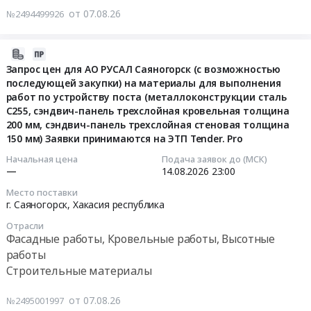
677613
услуг
Тендер
от 07.08.26
№2494499926
руб.
по
на
очистке
капитальный
кровель
ремонт
2026-
от
фасада
08-
Запрос цен для АО РУСАЛ Саяногорск (с возможностью
снега,
многоквартирного
последующей закупки) на материалы для выполнения
07
сосулек
дома
работ по устройству поста (металлоконструкции сталь
08:21:02
и
С255, сэндвич-панель трехслойная кровельная толщина
по
200 мм, сэндвич-панель трехслойная стеновая толщина
наледи
адресу:
2026-
150 мм) Заявки принимаются на ЭТП Tender. Pro
на
Пермский
08-
территории
край,
14
Начальная цена
Подача заявок до (МСК)
АО
—
14.08.2026
23:00
Нытвенский
23:00:00
ЗиО-
МО,
Место поставки
Подольск
рп.
г. Саяногорск,
Хакасия республика
Тендер:
Тендер
Уральский,
Запрос
Отрасли
на
ул.
цен
Фасадные работы, Кровельные работы, Высотные
оказание
Лесная,
для
работы
услуг
д.
АО
Строительные материалы
по
20
РУСАЛ
очистке
at
Саяногорск
от 07.08.26
№2495001997
кровель
Нытвенский