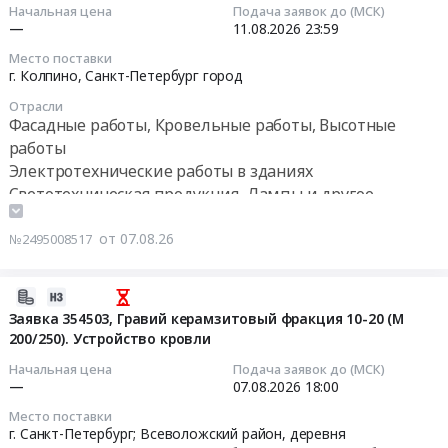
07
Начальная цена
Подача заявок до (МСК)
11:12:18
—
11.08.2026
23:59
Место поставки
2026-
г. Колпино,
Санкт-Петербург город
08-
Отрасли
11
Фасадные работы, Кровельные работы, Высотные
23:59:00
работы
Электротехнические работы в зданиях
Тендер
Светотехническая продукция, Лампы и другое
на
осветительное оборудование
установку
от 07.08.26
№2495008517
светильников
на
кровле
2026-
объекта.
08-
Заявка 354503, Гравий керамзитовый фракция 10-20 (М
ТЗ
200/250). Устройство кровли
07
Тендер
11:01:34
Начальная цена
Подача заявок до (МСК)
на
—
07.08.2026
18:00
установку
2026-
Место поставки
светильников
08-
г. Санкт-Петербург; Всеволожский район, деревня
на