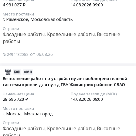
работы,
на
работ
4 931 027 ₽
14.08.2026
09:00
14
Кровельные
ремонт
по
09:00:00
Место поставки
работы,
кровли
огнезащитной
г. Раменское,
Московская область
Высотные
Ст.
обработке
Тендер
Отрасли
работы
дирекция
металлоконструкций
на
Фасадные работы, Кровельные работы, Высотные
Предмет
ВД
покрытия
выполнение
работы
тендера:
74-
кровли
капитального
Очистка
26
в
ремонта
от 06.08.26
№2494482065
кровли
at
административном
кровли
ТЦ
г.
здании
и
"ЛЕМАНА
Костомукша,
по
2026-
стен
ПРО"
Карелия
адресу:
08-
Выполнение работ по устройству антиобледенительной
складов,
от
республика
системы кровли для нужд ГБУ Жилищник районов СВАО
г.
06
расположенных
снега
,
Москва,
17:35:22
по
Начальная цена
Подача заявок до (МСК)
в
Russia,
Б.
28 696 720 ₽
14.08.2026
08:00
адресу:
городах
RU
Кисловский
2026-
Московская
Место поставки
Сургут,
Карелия
пер.,
08-
область,
г. Москва,
Москва город
Тюмень,
республика
д.
14
г.
Отрасли
Омск,
Фасадные
13.
08:00:00
Раменское,
Фасадные работы, Кровельные работы, Высотные
Новосибирск,
работы,
at
ул.
работы