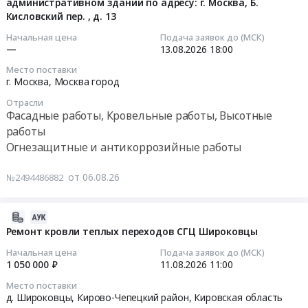
на
адресу:
административном здании по адресу: г. Москва, Б.
17:29:35
обработке
антиобледенительной
Кисловский пер. , д. 13
текущий
Московская
металлоконструкций
системы
ремонт
область,
2026-
Начальная цена
Подача заявок до (МСК)
покрытия
кровли
кровли
г.
—
13.08.2026
18:00
08-
кровли
для
at
Раменское,
13
Место поставки
в
нужд
г.
ул.
18:00:00
г. Москва,
Москва город
административном
ГБУ
Киров,
Нефтегазосъемки,
Отрасли
здании
Жилищник
Кировская
д.
Тендер
Фасадные работы, Кровельные работы, Высотные
по
районов
область
11/41
на
работы
адресу:
СВАО
,
(кадастровый
rfi-
Огнезащитные и антикоррозийные работы
г.
at
Russia,
номер
проведение
Москва,
г.
RU
50:23:0000000:50802,
работ
от 06.08.26
№2494486882
Б.
Москва,
Кировская
кадастровый
по
Кисловский
Москва
область
номер
огнезащитной
пер.,
город
Фасадные
50:23:0000000:4254)
2026-
обработке
д.
,
работы,
at
08-
металлоконструкций
Ремонт кровли теплых переходов СГЦ Широковцы
13..
Russia,
Кровельные
г.
06
покрытия
Начальная цена
Подача заявок до (МСК)
Цена:
RU
работы,
Раменское,
17:19:02
кровли
1 050 000 ₽
11.08.2026
11:00
0
Москва
Высотные
Московская
в
Место поставки
руб.
город
работы
область
2026-
административном
д. Широковцы, Кирово-Чепецкий район,
Кировская область
Фасадные
Предмет
,
08-
здании