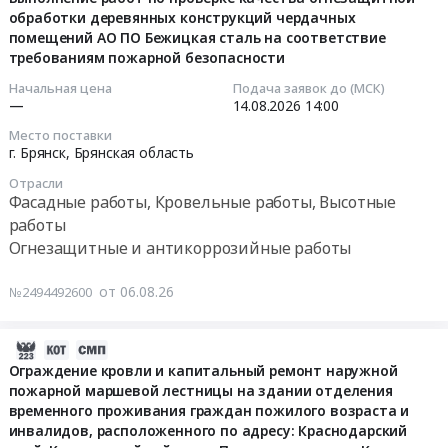
97719
Russia,
работ
Russia,
кровли
обработки деревянных конструкций чердачных
06
руб.
RU
по
RU
помещений АО ПО Бежицкая сталь на соответствие
производственно-
15:36:45
Нижегородская
ремонту
Владимирская
требованиям пожарной безопасности
складского
область
кровли
область
корпуса
2026-
Начальная цена
Подача заявок до (МСК)
Фасадные
автотранспортного
Строительно-
S
—
14.08.2026
14:00
08-
работы,
цеха.
монтажные
=4
14
Место поставки
Кровельные
Цена:
работы,
500
14:00:00
г. Брянск,
Брянская область
работы,
0
Монтаж
Тендер
Высотные
руб.
Отрасли
конструкций
на
Тендер
Фасадные работы, Кровельные работы, Высотные
работы
и
выполнение
на
работы
Предмет
ограждений
работ
выполнение
тендера:
Огнезащитные и антикоррозийные работы
Предмет
по
работ
Выполнение
тендера:
модернизации
по
работ
от 06.08.26
№2494492600
Ремонт
кровли
проверке
по
металлического
производственно-
качества
текущему
ограждения
складского
2026-
огнезащитной
ремонту
кровли
корпуса
08-
обработки
Ограждение кровли и капитальный ремонт наружной
кровли
и
S
пожарной маршевой лестницы на здании отделения
06
деревянных
здания
снегозадержателей.
временного проживания граждан пожилого возраста и
=4
15:36:38
конструкций
"Профилактория
Цена:
инвалидов, расположенного по адресу: Краснодарский
500
чердачных
для