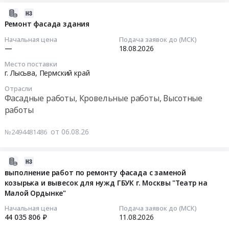
и
услуг
89-
63
кровли
2026-
точка.
по
26
at
здания
08-
Ремонт фасада здания
Цена:
осуществлению
at
Пермский
гуммировочной
06
Начальная цена
Подача заявок до (МСК)
0
строительного
г.
край;
мастерской
16:31:03
—
18.08.2026
руб.
контроля
Костомукша,
Мосальский
Тендер
за
Карелия
Место поставки
район,
на
2026-
г. Лысьва,
Пермский край
выполнением
республика
деревня
ремонт
08-
работ
,
Новые
кровли
Отрасли
18
Фасадные работы, Кровельные работы, Высотные
по
Russia,
Ляды,
здания
00:00:00
капитальному
RU
работы
Калужская
гуммировочной
ремонту
Карелия
область
мастерской
Тендер
кровли
республика
от 06.08.26
Пермский
№2494481486
at
на
здания
Фасадные
край
г.
ремонт
Арзамасского
работы,
,
Лысьва,
фасада
2026-
филиала
Кровельные
Russia,
Пермский
здания
08-
выполнение работ по ремонту фасада с заменой
ФБУ
работы,
RU
край
Тендер
козырька и вывесок для нужд ГБУК г. Москвы "Театр на
06
"Нижегородский
Высотные
Калужская
,
на
Малой Ордынке"
16:31:03
ЦСМ",
работы
область
Russia,
ремонт
Начальная цена
Подача заявок до (МСК)
расположенного
Предмет
Фасадные
RU
фасада
2026-
44 035 806 ₽
11.08.2026
по
тендера:
работы,
Пермский
здания
08-