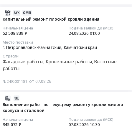
(с
от
район,
возможностью
снега,
2026-
рабочий
последующей
сосулек
08-
поселок
Капитальный ремонт плоской кровли здания
закупки)
и
07
Уральский;г.
на
Начальная цена
Подача заявок до (МСК)
наледи
08:14:03
Каменск-
материалы
52 508 839 ₽
24.08.2026
01:00
на
Уральский,
для
Место поставки
территории
2026-
Пермский
выполнения
г. Петропавловск-Камчатский,
Камчатский край
АО
08-
край
работ
Отрасли
ЗиО-
24
Свердловская
по
Фасадные работы, Кровельные работы, Высотные
Подольск
01:00:00
область
устройству
работы
at
,
поста
г.
Тендер
Russia,
(металлоконструкции
от 07.08.26
№2495001181
Подольск,
на
RU
сталь
Московская
капитальный
Пермский
С255,
область
ремонт
край
2026-
сэндвич-
,
плоской
Фасадные
08-
панель
Выполнение работ по текущему ремонту кровли жилого
Russia,
кровли
работы,
корпуса и столовой
07
трехслойная
RU
здания
Кровельные
07:27:03
кровельная
Начальная цена
Подача заявок до (МСК)
Московская
Тендер
работы,
толщина
345 072 ₽
07.08.2026
10:30
область
на
Высотные
2026-
200