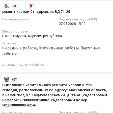
огнезащитной
0
тендера:
от
трехслойная
2026-
обработке
руб.
Устройство
снега
стеновая
08-
металлоконструкций
ремонт кровли Ст. дирекция ВД 74-26
фасада,
в
толщина
06
покрытия
Начальная цена
Подача заявок до (МСК)
кровли
городах
150
18:04:33
кровли
—
07.08.2026
15:00
и
Сургут,
мм)
в
монтаж
Место поставки
Тюмень,
Заявки
2026-
административном
г. Костомукша,
Карелия республика
светопрозрачных
Омск,
принимаются
08-
здании
конструкций.
Новосибирск,
Отрасли
на
07
по
Дом
Фасадные работы, Кровельные работы, Высотные
Барнаул
ЭТП
15:00:00
адресу:
42..
работы
at
Tender.Pro.
г.
Цена:
г.
Цена:
Тендер
Москва,
0
от 06.08.26
№2494482547
Барнаул,
0
на
Б.
руб.
Алтайский
руб.
ремонт
Кисловский
край
кровли
пер.,
2026-
,
Ст.
д.
08-
Выполнение капитального ремонта кровли и стен
Russia,
дирекция
13.
складов, расположенных по адресу: Московская область,
06
RU
ВД
Тендер
г. Раменское, ул. Нефтегазосъемки, д. 11/41 (кадастровый
17:58:33
Алтайский
номер 50:23:0000000:50802, кадастровый номер
74-
на
край
50:23:0000000:4254)
26
rfi-
2026-
Фасадные
Тендер
проведение
08-
Начальная цена
Подача заявок до (МСК)