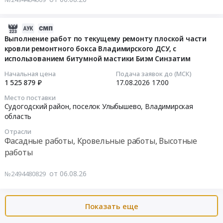
г.
по
ограждение
область
Москва,
картированию
кровли
Фасадные
Москва
2026-
кровель,
и
работы,
город
08-
Выполнение работ по текущему ремонту плоской части
локальному
капитальный
Кровельные
,
кровли ремонтного бокса Владимирского ДСУ, с
06
ремонту
ремонт
работы,
Russia,
использованием битумной мастики Биэм Синзатим
15:19:40
кровельных
наружной
Высотные
RU
покрытий
пожарной
работы
Начальная цена
Подача заявок до (МСК)
Москва
2026-
1 525 879 ₽
17.08.2026
17:00
и
маршевой
Предмет
город
08-
систем
лестницы
тендера:
Место поставки
Фасадные
17
водоотведения,
на
Судогодский район, поселок Улыбышево,
Владимирская
Выполнение
работы,
17:00:00
расположенных
область
здании
работ
Кровельные
по
отделения
по
Отрасли
работы,
Тендер
адресу:
временного
проверке
Фасадные работы, Кровельные работы, Высотные
Высотные
на
Московскую
проживания
качества
работы
работы
выполнение
область,
граждан
огнезащитной
Предмет
работ
г.
пожилого
обработки
от 06.08.26
№2494480829
тендера:
по
Дубну,
возраста
деревянных
Ремонт
текущему
проспект
и
конструкций
эксплуатируемой
ремонту
Науки,
инвалидов,
чердачных
Показать еще
кровли
плоской
д.
расположенного
помещений