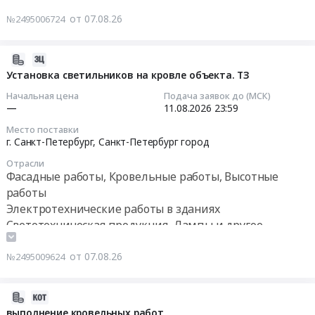
работы
на
керамзитовый
от 07.08.26
№2495006724
Предмет
оказание
фракция
тендера:
услуг
10-
Установка
по
20
2026-
светильников
ремонту
(М
08-
Установка светильников на кровле объекта. ТЗ
на
(герметизации)
200/250).
07
Начальная цена
Подача заявок до (МСК)
кровле
межпанельных
Устройство
09:31:34
—
11.08.2026
23:59
объекта.
швов
кровли
ТЗ.
Место поставки
Тендер
at
2026-
г. Санкт-Петербург,
Санкт-Петербург город
Цена:
на
г.
08-
0
Отрасли
оказание
Санкт-
11
руб.
Фасадные работы, Кровельные работы, Высотные
услуг
Петербург;
23:59:00
работы
по
Всеволожский
Электротехнические работы в зданиях
ремонту
район,
Тендер
Светотехническая продукция, Лампы и другое
(герметизации)
деревня
на
осветительное оборудование
межпанельных
Новосергиевка,
установку
от 07.08.26
№2495009624
швов
Ленинградская
светильников
at
область
на
г.
Санкт-
кровле
2026-
Серпухов,
Петербург
объекта.
08-
выполнение кровельных работ