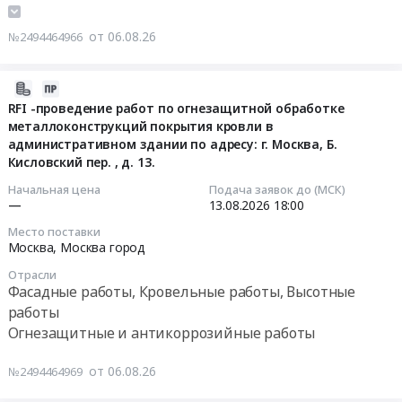
очистку
закупки)
кровли
Фасадные
конструкций.
кровли
на
над
работы,
от 06.08.26
Дом
№2494464966
ТЦ
материалы
котлом
Кровельные
42.
"ЛЕМАНА
для
№1,
работы,
at
ПРО"
выполнения
2026-
г.
Высотные
деревня
от
работ
08-
RFI -проведение работ по огнезащитной обработке
Арсеньев
работы
Папушево,
снега
по
металлоконструкций покрытия кровли в
06
котельная
Предмет
Московская
в
устройству
административном здании по адресу: г. Москва, Б.
22:19:02
по
тендера:
область
городах
Кисловский пер. , д. 13.
поста
ул.
Разработка
,
Сургут,
(металлоконструкции
2026-
Щербакова,
Начальная цена
Подача заявок до (МСК)
рабочей
Russia,
Тюмень,
сталь
—
13.08.2026
18:00
08-
45.
документации
RU
Омск,
С255,
13
Цена:
по
Место поставки
Московская
Новосибирск,
сэндвич-
18:00:00
Москва,
Москва город
10110962
установке
область
Барнаул
панель
руб.
снегозадержателей
Фасадные
Отрасли
Тендер
трехслойная
Тендер
на
Фасадные работы, Кровельные работы, Высотные
работы,
на
кровельная
на
кровле
работы
Кровельные
очистку
толщина
rfi-
над
Огнезащитные и антикоррозийные работы
работы,
кровли
200
проведение
административными
Высотные
ТЦ
мм,
работ
помещениями.
от 06.08.26
работы
№2494464969
"ЛЕМАНА
сэндвич-
по
Цена:
Предмет
ПРО"
панель