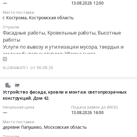
Кровельные
200
Кровельные
Арсеньев
2026-
—
13.08.2026
12:00
работы,
мм,
работы,
котельная
08-
Место поставки
Высотные
сэндвич-
Высотные
по
13
г. Кострома,
Костромская область
работы
панель
работы
ул.
12:00:00
Предмет
трехслойная
Отрасли
Предмет
Щербакова,
Фасадные работы, Кровельные работы, Высотные
тендера:
стеновая
тендера:
45
Тендер
работы
Выполнение
толщина
текущий
Тендер
на
Услуги по вывозу и утилизации мусора, твердых и
работ
150
ремонт
на
разработку
жидких бытовых отходов. Уборка снега
по
мм)
кровли.
капитальный
рабочей
текущему
Заявки
Цена:
ремонт
документации
ремонту
принимаются
от 06.08.26
№2494464751
280000
кровли
по
кровли
на
руб.
над
установке
жилого
ЭТП
котлом
снегозадержателей
2026-
корпуса
Tender.Pro
№1,
на
08-
Устройство фасада, кровли и монтаж светопрозрачных
и
at
г.
кровле
конструкций. Дом 42.
06
столовой.
г.
Арсеньев
над
22:57:21
Начальная цена
Подача заявок до (МСК)
Цена:
Саяногорск,
котельная
административными
—
13.08.2026
16:00
345072
Хакасия
по
помещениями
2026-
руб.
республика
Место поставки
ул.
Тендер
08-
деревня Папушево,
Московская область
,
Щербакова,
на
13
Russia,
45
Отрасли