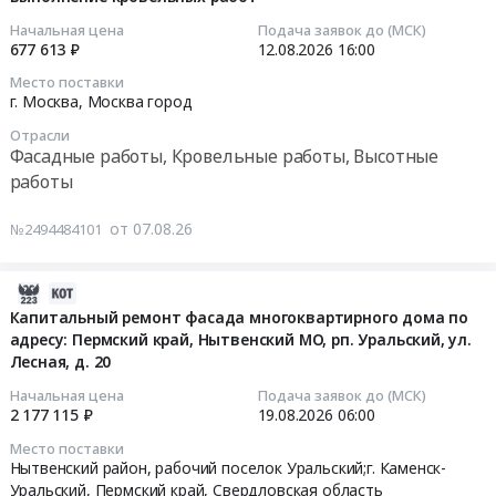
Московская
город
ТЗ
07
Начальная цена
Подача заявок до (МСК)
область
,
Тендер
09:26:16
677 613 ₽
12.08.2026
16:00
,
Russia,
на
Russia,
RU
Место поставки
установку
2026-
г. Москва,
Москва город
RU
Ленинградская
светильников
08-
Московская
область
на
Отрасли
12
область
Фасадные
Фасадные работы, Кровельные работы, Высотные
кровле
16:00:00
Фасадные
работы,
работы
объекта.
работы,
Кровельные
ТЗ
Тендер
Кровельные
работы,
at
от 07.08.26
№2494484101
на
работы,
Высотные
г.
выполнение
Высотные
работы
Санкт-
кровельных
2026-
работы
Предмет
Петербург,
работ
08-
Капитальный ремонт фасада многоквартирного дома по
Предмет
тендера:
Санкт-
Тендер
адресу: Пермский край, Нытвенский МО, рп. Уральский, ул.
07
тендера:
Заявка
Петербург
на
Лесная, д. 20
08:51:24
Оказание
354503,
город
выполнение
Начальная цена
Подача заявок до (МСК)
услуг
Гравий
,
кровельных
2026-
2 177 115 ₽
19.08.2026
06:00
по
керамзитовый
Russia,
работ
08-
ремонту
фракция
RU
Место поставки
at
19
Нытвенский район, рабочий поселок Уральский;г. Каменск-
(герметизации)
10-
Санкт-
г.
06:00:00
Уральский,
Пермский край
,
Свердловская область
межпанельных
20