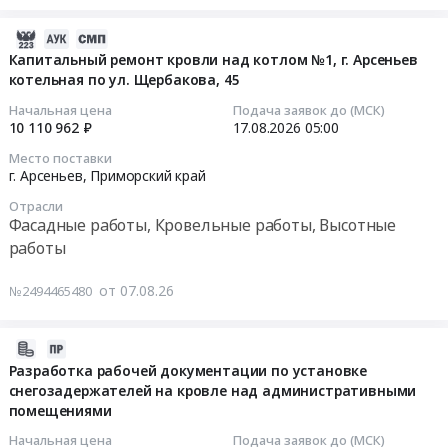
АО
Высотные
Цена:
по
(с
текущий
ЗиО-
работы
2177115
текущему
возможностью
ремонт
2026-
Подольск.
Предмет
руб.
ремонту
последующей
кровли
08-
Капитальный ремонт кровли над котлом №1, г. Арсеньев
Цена:
тендера:
кровли
закупки)
Тендер
котельная по ул. Щербакова, 45
07
0
Капитальный
жилого
на
на
03:55:26
Начальная цена
Подача заявок до (МСК)
руб.
ремонт
корпуса
материалы
текущий
10 110 962 ₽
17.08.2026
05:00
плоской
и
для
ремонт
2026-
кровли
Место поставки
столовой
выполнения
кровли
08-
г. Арсеньев,
Приморский край
здания.
at
работ
at
17
Цена:
г.
по
Отрасли
г.
05:00:00
Фасадные работы, Кровельные работы, Высотные
52508839
Красноярск,
устройству
Пермь,
руб.
работы
Красноярский
поста
Пермский
Тендер
край
(металлоконструкции
край
на
от 07.08.26
№2494465480
,
сталь
,
капитальный
Russia,
С255,
Russia,
ремонт
RU
сэндвич-
RU
кровли
2026-
Красноярский
панель
Пермский
над
08-
Разработка рабочей документации по установке
край
трехслойная
край
котлом
снегозадержателей на кровле над административными
06
Фасадные
кровельная
Фасадные
помещениями
№1,
23:39:29
работы,
толщина
работы,
г.
Начальная цена
Подача заявок до (МСК)