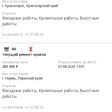
Место поставки
Фасадные
капитальный
работы
08-
мм,
г. Красноярск,
Красноярский край
работы,
ремонт
Предмет
07
сэндвич-
Отрасли
Кровельные
плоской
тендера:
10:30:00
панель
Фасадные работы, Кровельные работы, Высотные
работы,
кровли
Капитальный
трехслойная
работы
Высотные
здания
ремонт
Тендер
стеновая
работы
at
фасада
на
толщина
от 07.08.26
№2495005516
Предмет
г.
многоквартирного
выполнение
150
тендера:
Петропавловск-
дома
работ
мм)
Оказание
Камчатский,
по
по
Заявки
2026-
услуг
Камчатский
адресу:
текущему
принимаются
08-
текущий ремонт кровли
по
край
Пермский
ремонту
на
07
Начальная цена
Подача заявок до (МСК)
очистке
,
край,
кровли
ЭТП
07:06:02
280 000 ₽
07.08.2026
13:01
кровель
Russia,
Нытвенский
жилого
Tender.Pro
от
Место поставки
RU
МО,
корпуса
Тендер:
2026-
г. Пермь,
Пермский край
снега,
Камчатский
рп.
и
Запрос
08-
сосулек
край
Уральский,
Отрасли
столовой
цен
07
Фасадные работы, Кровельные работы, Высотные
и
Фасадные
ул.
Тендер
для
13:01:20
работы
наледи
работы,
Лесная,
на
АО
на
Кровельные
д.
выполнение
РУСАЛ
Тендер
территории
от 07.08.26
№2495004648
работы,
20.
работ
Саяногорск
на