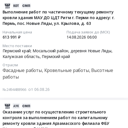
Цена:
по
д.
в
здания
2026-
28696720
адресу:
Широковцы,
административном
в
08-
Выполнение работ по частичному текущему ремонту
руб.
Московская
Кирово-
здании
предприятии
кровли здания МАУ ДО ЦДТ Ритм г. Перми по адресу: г.
06
область,
Чепецкий
по
Пермь, пос. Новые Ляды, ул. Крылова, д. 63
Нижний
17:15:25
г.
район,
адресу:
Новгород
Начальная цена
Подача заявок до (МСК)
Раменское,
Кировская
г.
Площадь
2026-
613 991 ₽
14.08.2026
06:00
ул.
область
Москва,
Революции-
08-
Место поставки
Нефтегазосъемки,
,
Б.
Сеть
14
Пермский край; Мосальский район, деревня Новые Ляды,
д.
Russia,
Кисловский
предприятий
06:00:00
Калужская область
,
Пермский край
11/41
RU
пер.,
Вкусно-
Отрасли
(кадастровый
Кировская
д.
и
Тендер
Фасадные работы, Кровельные работы, Высотные
номер
область
13
точка
на
работы
50:23:0000000:50802,
Фасадные
at
Тендер
выполнение
кадастровый
работы,
г.
на
работ
от 06.08.26
№2494488966
номер
Кровельные
Москва,
ремонт
по
50:23:0000000:4254).
работы,
Москва
кровли
частичному
Цена:
Высотные
город
здания
2026-
текущему
4931027
работы
,
в
08-
Оказание услуг по осуществлению строительного
ремонту
руб.
Предмет
Russia,
предприятии
контроля за выполнением работ по капитальному
06
кровли
тендера:
RU
ремонту кровли здания Арзамасского филиала ФБУ
Нижний
17:11:11
здания