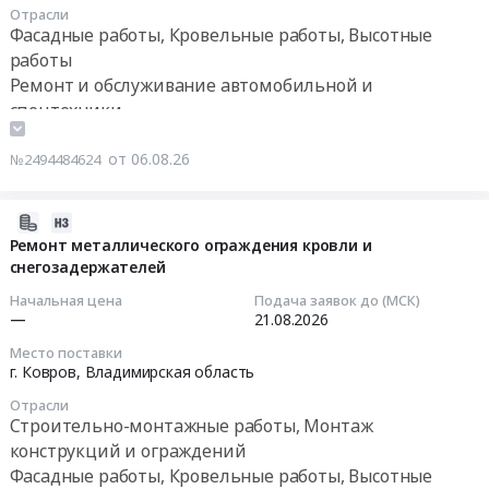
Отрасли
Предмет
Цена:
на
(900
Фасадные работы, Кровельные работы, Высотные
тендера:
33066548
монтаж
м2)
Тендер
работы
выполнение
руб.
отдельных
Тендер
на
Ремонт и обслуживание автомобильной и
работ
элементов
на
выполнение
спецтехники
по
водосточной
выполнение
работ
ремонту
системы
работ
по
от 06.08.26
№2494484624
фасада
для
по
ремонту
с
нужд
текущему
кровли
заменой
МАУК
ремонту
автотранспортного
2026-
козырька
ДК
кровли
цеха
08-
Ремонт металлического ограждения кровли и
и
Юбилейный
здания
Тендер
снегозадержателей
06
вывесок
at
"Профилактория
на
16:10:28
Начальная цена
Подача заявок до (МСК)
для
г.
для
выполнение
—
21.08.2026
нужд
Воткинск,
ремонта
работ
2026-
Место поставки
ГБУК
Удмуртская
автобусов",
по
08-
г. Ковров,
Владимирская область
г.
республика
литер
ремонту
21
Москвы
,
Отрасли
"И"
кровли
00:00:00
Строительно-монтажные работы, Монтаж
"Театр
Russia,
"НПАП
автотранспортного
конструкций и ограждений
на
RU
№3",
цеха
Тендер
Фасадные работы, Кровельные работы, Высотные
Малой
Удмуртская
расположенного
at
на