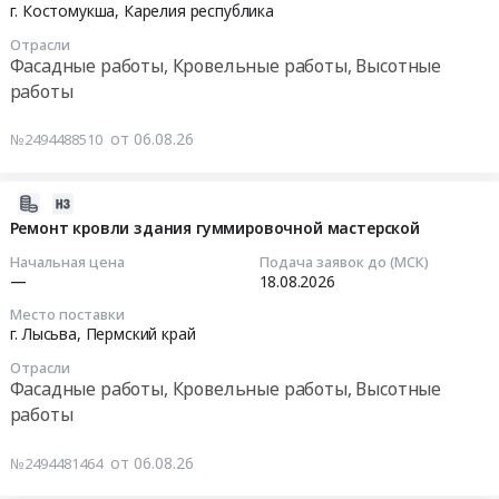
работы,
кровли
2026-
по
г. Костомукша,
Карелия республика
здании
Кровельные
здания
08-
частичному
по
Отрасли
работы,
Арзамасского
07
текущему
Фасадные работы, Кровельные работы, Высотные
адресу:
Высотные
филиала
15:00:00
ремонту
работы
г.
работы
ФБУ
кровли
Москва,
Предмет
"Нижегородский
Тендер
здания
от 06.08.26
№2494488510
Б.
тендера:
ЦСМ",
на
МАУ
Кисловский
Ремонт
расположенного
ремонт
ДО
пер.,
кровли
по
кровли
ЦДТ
2026-
д.
здания
адресу:
здания
Ритм
08-
Ремонт кровли здания гуммировочной мастерской
13.
в
Нижегородская
Кипатры
г.Перми
06
Начальная цена
Подача заявок до (МСК)
Цена:
предприятии
обл.,
ВД
по
16:32:24
—
18.08.2026
0
Нижний
г.
89-
адресу:
руб.
Место поставки
Новгород
Арзамас,
26
г.
2026-
г. Лысьва,
Пермский край
Площадь
ул.
Тендер
Пермь,
08-
Революции
Советская,
на
Отрасли
пос.
18
Фасадные работы, Кровельные работы, Высотные
-
д.
ремонт
Новые
00:00:00
работы
Сеть
1
кровли
Ляды,
предприятий
Тендер
здания
ул.
Тендер
от 06.08.26
№2494481464
Вкусно
на
Кипатры
Крылова,
на
-
оказание
ВД
д.
ремонт