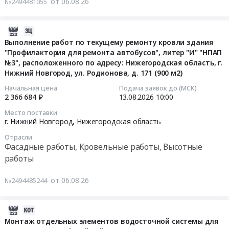
адресу:
от 06.08.26
№2494481055
здания.
"Театр
выполнение
Кровельные
г.
Цена:
на
работ
работы,
Пермь,
0
Малой
по
2026-
Высотные
пос.
руб.
Ордынке"
завершению
08-
Выполнение работ по текущему ремонту кровли здания
работы
Новые
Тендер
ремонта
"Профилактория для ремонта автобусов", литер "И" "НПАП
06
Предмет
Ляды,
на
№3", расположенного по адресу: Нижегородская область, г.
фасада
16:28:38
тендера:
ул.
Нижний Новгород, ул. Родионова, д. 171 (900 м2)
выполнение
здания
Оказание
Крылова,
работ
Тендер
2026-
Начальная цена
Подача заявок до (МСК)
услуг
д.
по
на
2 366 684 ₽
13.08.2026
10:00
08-
по
63.
ремонту
выполнение
13
осуществлению
Цена:
Место поставки
фасада
работ
10:00:00
г. Нижний Новгород,
Нижегородская область
строительного
613991
с
по
контроля
руб.
Отрасли
заменой
завершению
Тендер
за
Фасадные работы, Кровельные работы, Высотные
козырька
ремонта
на
выполнением
работы
и
фасада
выполнение
работ
вывесок
здания
работ
по
от 06.08.26
№2494485244
для
at
по
капитальному
нужд
г.
текущему
ремонту
ГБУК
Москва,
2026-
ремонту
кровли
г.
Москва
08-
Монтаж отдельных элементов водосточной системы для
кровли
здания