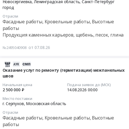
07
Новосергиевка,
Ленинградская область
,
Санкт-Петербург
кровле
18:00:00
город
объекта.
Отрасли
ТЗ
Тендер
Фасадные работы, Кровельные работы, Высотные
at
на
работы
г.
заявку
Продукция каменных карьеров, щебень, песок, глина
Колпино,
354503,
Санкт-
Гравий
от 07.08.26
№2495040908
Петербург
керамзитовый
город
фракция
,
2026-
10-
Russia,
08-
20
Оказание услуг по ремонту (герметизации) межпанельных
RU
швов
07
(М
Санкт-
10:13:27
200/250).
Начальная цена
Подача заявок до (МСК)
Петербург
Устройство
2 500 000 ₽
14.08.2026
00:00
город
2026-
кровли
Место поставки
Фасадные
08-
Тендер
г. Серпухов,
Московская область
работы,
14
на
Кровельные
Отрасли
00:00:00
заявку
Фасадные работы, Кровельные работы, Высотные
работы,
354503,
работы
Высотные
Тендер
Гравий