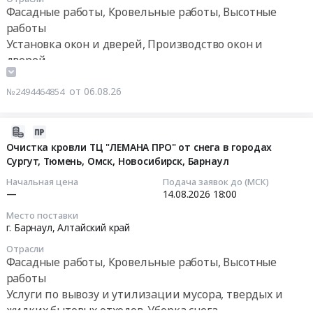
разработку
16:00:00
RU
Фасадные работы, Кровельные работы, Высотные
at
рабочей
Хакасия
работы
г.
документации
Тендер
республика
Установка окон и дверей, Производство окон и
Арсеньев,
по
на
Фасадные
дверей
Приморский
установке
устройство
работы,
край
снегозадержателей
фасада,
Кровельные
,
от 06.08.26
№2494464854
на
кровли
работы,
Russia,
кровле
и
Высотные
RU
над
монтаж
2026-
работы
Приморский
административными
светопрозрачных
08-
Очистка кровли ТЦ "ЛЕМАНА ПРО" от снега в городах
Предмет
край
помещениями
конструкций.
Сургут, Тюмень, Омск, Новосибирск, Барнаул
06
тендера:
Фасадные
at
Дом
22:19:03
Запрос
Начальная цена
Подача заявок до (МСК)
работы,
г.
42.
цен
—
14.08.2026
18:00
Кровельные
Кострома,
Тендер
2026-
для
работы,
Костромская
Место поставки
на
08-
АО
г. Барнаул,
Алтайский край
Высотные
область
устройство
14
РУСАЛ
работы
,
Отрасли
фасада,
18:00:00
Саяногорск
Предмет
Фасадные работы, Кровельные работы, Высотные
Russia,
кровли
(с
тендера:
работы
RU
и
Тендер
возможностью
Капитальный
Костромская
Услуги по вывозу и утилизации мусора, твердых и
монтаж
на
последующей
ремонт
область
жидких бытовых отходов. Уборка снега
светопрозрачных