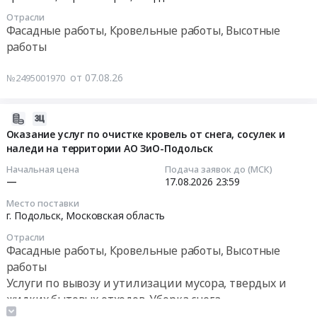
Петербург
Москва,
швов.
(М
город
Отрасли
Москва
Тендер
Фасадные работы, Кровельные работы, Высотные
Цена:
200/250).
Фасадные
город
на
2500000
работы
Устройство
работы,
,
капитальный
руб.
кровли.
Кровельные
Russia,
ремонт
Цена:
от 07.08.26
№2495001970
работы,
RU
фасада
0
Высотные
Москва
многоквартирного
руб.
работы
город
2026-
дома
Предмет
Фасадные
08-
Оказание услуг по очистке кровель от снега, сосулек и
по
тендера:
работы,
наледи на территории АО ЗиО-Подольск
07
адресу:
Установка
Кровельные
08:44:18
Пермский
Начальная цена
Подача заявок до (МСК)
светильников
работы,
край,
—
17.08.2026
23:59
на
Высотные
2026-
Нытвенский
кровле
Место поставки
работы
08-
МО,
г. Подольск,
Московская область
объекта.
Предмет
17
рп.
ТЗ.
Отрасли
тендера:
23:59:00
Уральский,
Фасадные работы, Кровельные работы, Высотные
Цена:
выполнение
ул.
0
работы
кровельных
Тендер
Лесная,
руб.
Услуги по вывозу и утилизации мусора, твердых и
работ.
на
д.
жидких бытовых отходов. Уборка снега
Цена:
оказание
20