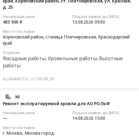
0
край, Кореновский район, ст. Платнировская, ул. Красная,
at
2026-
помещений
ремонта
д. 25
руб.
г.
08-
АО
автобусов",
Ангарск,
13
Начальная цена
Подача заявок до (МСК)
ПО
литер
485 900 ₽
13.08.2026
09:00
Иркутская
09:00:00
Бежицкая
"И"
область
сталь
Место поставки
"НПАП
,
Кореновский район, станица Платнировская,
Краснодарский
Тендер
на
№3",
край
Russia,
на
соответствие
расположенного
RU
ограждение
требованиям
Отрасли
по
Иркутская
кровли
пожарной
Фасадные работы, Кровельные работы, Высотные
адресу:
область
и
безопасности
работы
Нижегородская
Фасадные
капитальный
Тендер
область,
работы,
ремонт
на
от 06.08.26
№2494492721
г.
Кровельные
наружной
выполнение
Нижний
работы,
пожарной
работ
Новгород,
2026-
Высотные
маршевой
по
ул.
08-
Ремонт эксплуатируемой кровли для АО РОЛЬФ
работы
лестницы
проверке
Родионова,
06
Предмет
на
качества
Начальная цена
Подача заявок до (МСК)
д.
15:32:02
—
14.08.2026
15:00
тендера:
здании
огнезащитной
171
Выполнение
отделения
обработки
Место поставки
(900
2026-
работ
временного
деревянных
г. Москва,
Москва город
м2).
08-