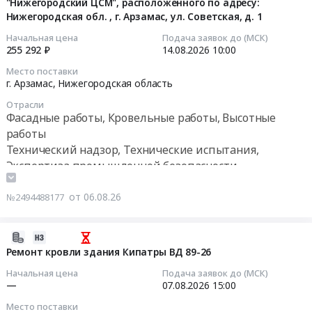
Ремонт
Москва
"Нижегородский ЦСМ", расположенного по адресу:
Новгород
МАУ
Нижегородская обл. , г. Арзамас, ул. Советская, д. 1
кровли
город
Площадь
2026-
ДО
теплых
Фасадные
Революции-
08-
ЦДТ
Начальная цена
Подача заявок до (МСК)
переходов
работы,
255 292 ₽
14.08.2026
10:00
Сеть
14
Ритм
СГЦ
Кровельные
предприятий
10:00:00
г.Перми
Место поставки
Широковцы.
работы,
Вкусно-
г. Арзамас,
Нижегородская область
по
Цена:
Высотные
и
Тендер
адресу:
Отрасли
1050000
работы
точка
на
г.
Фасадные работы, Кровельные работы, Высотные
руб.
Предмет
at
оказание
Пермь,
работы
тендера:
г.
услуг
пос.
Технический надзор, Технические испытания,
RFI
Нижний
по
Новые
Экспертиза промышленной безопасности
-проведение
Новгород,
осуществлению
Ляды,
работ
Нижегородская
строительного
ул.
от 06.08.26
№2494488177
по
область
контроля
Крылова,
огнезащитной
,
за
д.
обработке
Russia,
выполнением
2026-
63
металлоконструкций
RU
работ
08-
Ремонт кровли здания Кипатры ВД 89-26
Тендер
покрытия
Нижегородская
по
06
на
Начальная цена
Подача заявок до (МСК)
кровли
область
капитальному
17:06:06
выполнение
—
07.08.2026
15:00
в
Фасадные
ремонту
работ
Место поставки
административном