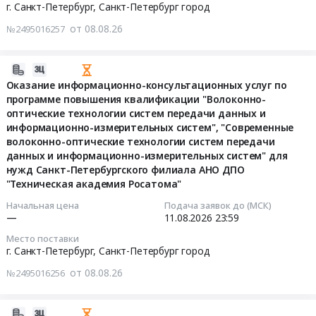
установки
транспортом
23:59:00
г. Санкт-Петербург,
Санкт-Петербург город
имущества,
и
энергоблоков
в
услуги
от 08.08.26
материалы
№2495016257
№
Республику
Тендер
по
для
1,
Беларусь
на
сдаче
рекламы,
2
и
оказание
2026-
в
изготовление
Ленинградской
в
услуг
08-
Оказание информационно-консультационных услуг по
наем
и
АЭС-2
Республику
связи
программе повышения квалификации "Волоконно-
08
Недвижимости
монтаж
Тендер
Казахстан
оптические технологии систем передачи данных и
для
00:24:01
Предмет
(кроме
на
Тендер
информационно-измерительных систем", "Современные
целей
тендера:
полиграфической
волоконно-оптические технологии систем передачи
оказание
на
кабельного
2026-
Оказание
продукции)
данных и информационно-измерительных систем" для
услуг
оказание
телевизионного
08-
услуг
Предмет
нужд Санкт-Петербургского филиала АНО ДПО
по
транспортно-
вещания
11
аренды
"Техническая академия Росатома"
тендера:
проведению
экспедиторских
в
23:59:00
нежилого
Оказание
неразрушающего
услуг
Начальная цена
Подача заявок до (МСК)
цифровом
помещения
информационных,
—
11.08.2026
23:59
эксплуатационного
по
формате
Тендер
(склада)
консультационных,
контроля
перевозке
в
Место поставки
на
для
рекламных
(в
автомобильным
г. Санкт-Петербург,
Санкт-Петербург город
гостинице
оказание
нужд
и
том
транспортом
Орбиталь
информационно-
от 08.08.26
№2495016256
АО
иных
числе
в
Санкт-
консультационных
Росатом
услуг
автоматизированного)
Республику
Петербургского
услуг
РДС.
(база
основного
Беларусь
2026-
филиала