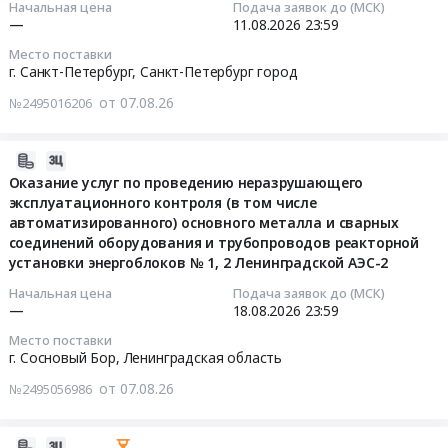
Начальная цена
Подача заявок до (МСК)
область
Оказание
цифровом
Орбиталь
и
—
11.08.2026
23:59
,
транспортно-
формате
Тендер
Санкт-
информационно-
Russia,
экспедиторских
в
Место поставки
на
Петербургского
измерительных
г. Санкт-Петербург,
Санкт-Петербург город
RU
услуг
гостинице
оказание
филиала
систем"
Ленинградская
по
Орбиталь
информационно-
АНО
от 07.08.26
для
№2495016206
область
перевозке
Санкт-
консультационных
ДПО
нужд
Строительство
автомобильным
Петербургского
услуг
Техническая
Санкт-
2026-
и
транспортом
филиала
по
академия
Петербургского
08-
Оказание услуг по проведению неразрушающего
обслуживание
в
АНО
программе
Росатома
филиала
эксплуатационного контроля (в том числе
07
объектов
Республику
ДПО
повышения
at
АНО
автоматизированного) основного металла и сварных
23:38:03
энергетики
Беларусь
Техническая
квалификации
г.
ДПО
соединений оборудования и трубопроводов реакторной
и
и
академия
"Волоконно-
Санкт-
"Техническая
установки энергоблоков № 1, 2 Ленинградской АЭС-2
2026-
электрических
в
Росатома
оптические
Петербург,
академия
08-
Начальная цена
Подача заявок до (МСК)
сетей
Республику
Тендер
технологии
Санкт-
Росатома"
—
18.08.2026
23:59
18
Предмет
Казахстан.
на
систем
Петербург
Тендер
23:59:00
тендера:
Цена:
оказание
Место поставки
передачи
город
на
г. Сосновый Бор,
Ленинградская область
Оказание
0
услуг
данных
,
оказание
Тендер
услуг
руб.
связи
и
Russia,
от 07.08.26
информационно-
№2495056986
на
по
для
информационно-
RU
консультационных
оказание
проведению
целей
измерительных
Санкт-
услуг
услуг
2026-