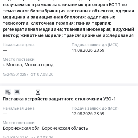
11
получаемых в рамках заключаемых договоров ЕОТП по
Калужская
гостиничных
КСАР1У.031
задания,
23:59:00
тематикам: биофабрикация клеточных объектов; ядерная
область
номерах
"ДОЗОР",
для
медицина и радиационная биология; аддитивные
,
здания,
Монитор
возможности
Тендер
технологии; клеточная терапия; генная терапия;
Russia,
40:27:030803:137
радиационный
рассмотрения
на
регенеративная медицина; тканевая инженерия; вирусный
RU
ПНО
транспортный
вопроса
вектор; животные модели; трансляционные исследования
оказание
Калужская
ДПО
КСАР1У.041-
о
услуг
Начальная цена
Подача заявок до (МСК)
область
Техническая
02
включении
эксперта
—
11.08.2026
23:59
Услуги
академия
"РУБЕЖ"
работы
по
лабораторий
Место поставки
Росатома
на
в
проведению
г. Москва,
Москва город
(за
at
соответствие
Единый
научно-
исключением
г.
обязательным
от 07.08.26
отраслевой
№2495010287
технической
медицинских)
Обнинск,
требованиям
тематический
экспертизы
Предмет
Калужская
в
план
материалов
2026-
тендера:
область
части
Госкорпорации
заявок
08-
Поставка устройств защитного отключения УЗО-1
Оказание
,
внешних
"Росатом",
на
07
услуг
Russia,
воздействующих
так
Начальная цена
Подача заявок до (МСК)
НИР/
16:39:17
по
—
12.08.2026
23:59
RU
факторов
и
НИОКР/
проведению
Калужская
и
заявок
Место поставки
НИОКТР,
2026-
испытаний
область
показателей
Воронежская обл,
Воронежская область
на
включая
08-
продукции
Ремонт
электромагнитной
изменение
технические
от 07.08.26
№2495010210