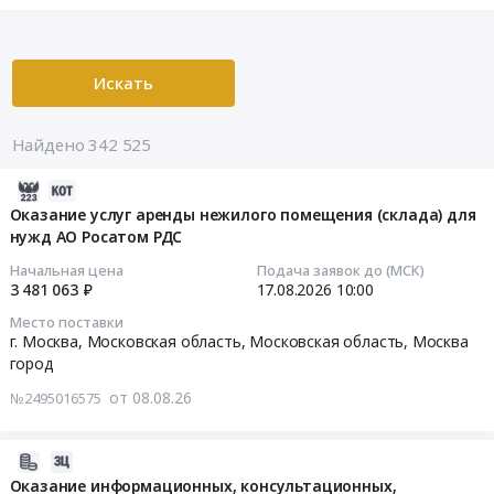
Искать
Найдено 342 525
2026-
08-
Оказание услуг аренды нежилого помещения (склада) для
нужд АО Росатом РДС
08
13:45:58
Начальная цена
Подача заявок до (МСК)
3 481 063 ₽
17.08.2026
10:00
2026-
Место поставки
08-
г. Москва, Московская область,
Московская область
,
Москва
17
город
10:00:00
от 08.08.26
№2495016575
Тендер
на
2026-
оказание
08-
Оказание информационных, консультационных,