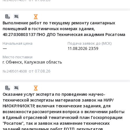
топливо,
Санкт-
воздействующих
оказание
транспортных
Росатома".
топливо,
Бункеровка
Петербург;Ленинградская
факторов
услуг
средств
Цена:
Бункеровка
судов
обл,
и
2026-
по
(ОСАГО).
0
судов
Предмет
Ленинградская
показателей
08-
Выполнение работ по текущему ремонту санитарных
проведению
Цена:
руб.
Предмет
тендера:
область
электромагнитной
помещений в гостиничных номерах здания,
07
испытаний
0
тендера:
Поставка
Санкт-
40:27:030803:137 ПНО ДПО Техническая академия Росатома
совместимости
16:44:26
продукции
руб.
мониторинг
ГСМ
Петербург
Тендер
Монитор
Начальная цена
Подача заявок до (МСК)
цен
с
город
на
2026-
—
11.08.2026
23:59
радиационный
в
использованием
,
оказание
08-
пешеходный
Место поставки
электронной
пластиковых
Russia,
услуг
11
КСАР1У.031
г. Обнинск,
Калужская область
форме
карт
RU
по
23:59:00
"ДОЗОР",
на
от 07.08.26
(дизельное
№2495014608
Ленинградская
проведению
Монитор
Поставка
топливо,
область
испытаний
Тендер
радиационный
ГСМ
АИ-92,
Юридические
продукции
на
транспортный
2026-
с
АИ-95).
услуги
Монитор
выполнение
КСАР1У.041-
08-
Оказание услуг эксперта по проведению научно-
использованием
Цена:
Предмет
радиационный
работ
02
технической экспертизы материалов заявок на НИР/
07
пластиковых
0
тендера:
пешеходный
по
НИОКР/НИОКТР, включая технические задания, для
"РУБЕЖ"
16:44:26
карт
руб.
Оказание
КСАР1У.031
возможности рассмотрения вопроса о включении работы
текущему
на
(дизельное
юридических
в Единый отраслевой тематический план Госкорпорации
"ДОЗОР",
ремонту
соответствие
2026-
топливо,
"Росатом", так и заявок на изменение технических
услуг.
Монитор
санитарных
обязательным
08-
АИ-92,
заданий реализуемых работ ЕОТП, результатов,
Цена: