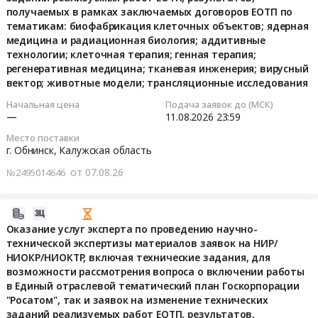
радиационный
помещений
требованиям
11
АИ-95).
получаемых в рамках заключаемых договоров ЕОТП по
0
транспортный
в
в
23:59:00
Цена:
тематикам: биофабрикация клеточных объектов; ядерная
руб.
КСАР1У.041-
гостиничных
части
медицина и радиационная биология; аддитивные
0
02
номерах
внешних
Тендер
технологии; клеточная терапия; генная терапия;
руб.
"РУБЕЖ"
здания,
воздействующих
на
регенеративная медицина; тканевая инженерия; вирусный
на
40:27:030803:137
факторов
вектор; животные модели; трансляционные исследования
оказание
соответствие
ПНО
и
услуг
Начальная цена
Подача заявок до (МСК)
обязательным
ДПО
показателей
эксперта
—
11.08.2026
23:59
требованиям
Техническая
электромагнитной
по
Место поставки
в
академия
совместимости
проведению
г. Обнинск,
Калужская область
части
Росатома
Тендер
научно-
от 07.08.26
внешних
№2495014646
Тендер
на
технической
воздействующих
на
оказание
экспертизы
факторов
выполнение
услуг
материалов
2026-
и
работ
по
заявок
08-
Оказание услуг эксперта по проведению научно-
показателей
по
проведению
на
технической экспертизы материалов заявок на НИР/
07
электромагнитной
текущему
испытаний
НИР/
НИОКР/НИОКТР, включая технические задания, для
16:39:17
совместимости
ремонту
продукции
НИОКР/
возможности рассмотрения вопроса о включении работы
at
санитарных
Монитор
в Единый отраслевой тематический план Госкорпорации
НИОКТР,
2026-
г.
помещений
"Росатом", так и заявок на изменение технических
радиационный
включая
08-
Обнинск,
заданий реализуемых работ ЕОТП, результатов,
в
пешеходный
технические