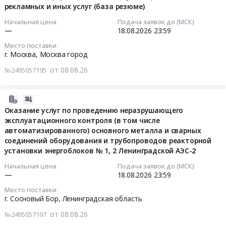
услуг
рекламных и иных услуг (база резюме)
08
аренды
09:37:57
Начальная цена
Подача заявок до (МСК)
нежилого
—
18.08.2026
23:59
помещения
2026-
Место поставки
(склада)
08-
г. Москва,
Москва город
для
18
от 08.08.26
№2495057195
нужд
23:59:00
АО
Росатом
Тендер
2026-
РДС
на
08-
Оказание услуг по проведению неразрушающего
Тендер
оказание
эксплуатационного контроля (в том числе
08
на
информационных,
автоматизированного) основного металла и сварных
09:36:01
оказание
консультационных,
соединений оборудования и трубопроводов реакторной
услуг
установки энергоблоков № 1, 2 Ленинградской АЭС-2
рекламных
2026-
аренды
и
08-
Начальная цена
Подача заявок до (МСК)
нежилого
иных
—
18.08.2026
23:59
18
помещения
услуг
23:59:00
Место поставки
(склада)
(база
г. Сосновый Бор,
Ленинградская область
для
резюме)
Тендер
от 08.08.26
№2495057197
нужд
Тендер
на