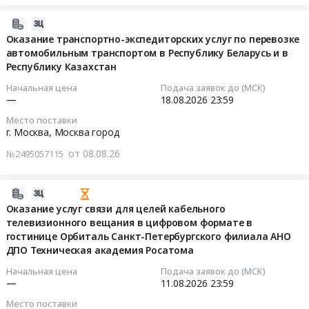
АО
на
оказание
Росатом
оказание
услуг
2026-
РДС
информационных,
по
08-
Оказание транспортно-экспедиторских услуг по перевозке
at
консультационных,
автомобильным транспортом в Республику Беларусь и в
проведению
08
г.
рекламных
Республику Казахстан
неразрушающего
09:36:01
Москва,
и
эксплуатационного
Начальная цена
Подача заявок до (МСК)
Московская
иных
контроля
2026-
—
18.08.2026
23:59
область,
услуг
(в
08-
Место поставки
Московская
(база
том
18
г. Москва,
Москва город
область
резюме)
числе
23:59:00
Москва
от 08.08.26
№2495057115
at
автоматизированного)
город
г.
основного
Тендер
,
Москва,
металла
на
2026-
Russia,
Москва
и
оказание
08-
Оказание услуг связи для целей кабельного
RU
город
сварных
транспортно-
телевизионного вещания в цифровом формате в
08
Московская
,
соединений
экспедиторских
гостинице Орбиталь Санкт-Петербургского филиала АНО
00:24:01
область
Russia,
ДПО Техническая академия Росатома
оборудования
услуг
Аренда
RU
и
по
2026-
Начальная цена
Подача заявок до (МСК)
квартир,
Москва
трубопроводов
перевозке
—
11.08.2026
23:59
08-
офисов,
город
реакторной
автомобильным
11
Место поставки
недвижимого
Оборудование