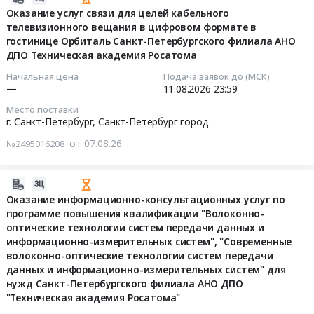
по
Цена:
резюме).
металла
и
08-
Оказание услуг связи для целей кабельного
АНО
программе
3481063
Цена:
телевизионного вещания в цифровом формате в
и
в
07
ДПО
повышения
руб.
0
гостинице Орбиталь Санкт-Петербургского филиала АНО
сварных
Республику
23:46:01
Техническая
квалификации
руб.
ДПО Техническая академия Росатома
соединений
Казахстан
академия
"Волоконно-
оборудования
at
2026-
Росатома
Начальная цена
Подача заявок до (МСК)
оптические
—
11.08.2026
23:59
и
г.
08-
Тендер
технологии
трубопроводов
Москва,
11
на
систем
Место поставки
реакторной
Москва
23:59:00
г. Санкт-Петербург,
Санкт-Петербург город
оказание
передачи
установки
город
услуг
данных
от 07.08.26
№2495016208
энергоблоков
,
Тендер
связи
и
№
Russia,
на
для
информационно-
1,
RU
оказание
2026-
целей
измерительных
2
Москва
услуг
08-
Оказание информационно-консультационных услуг по
кабельного
систем",
Ленинградской
город
связи
программе повышения квалификации "Волоконно-
07
телевизионного
"Современные
оптические технологии систем передачи данных и
АЭС-2
Услуги
для
23:46:01
вещания
волоконно-
информационно-измерительных систем", "Современные
at
грузовых
целей
в
оптические
волоконно-оптические технологии систем передачи
г.
автомобильных
кабельного
2026-
цифровом
технологии
данных и информационно-измерительных систем" для
Сосновый
перевозок
телевизионного
08-
формате
систем
нужд Санкт-Петербургского филиала АНО ДПО
Бор,
Предмет
вещания
11
в
передачи
"Техническая академия Росатома"
Ленинградская
тендера:
в
23:59:00
гостинице
данных