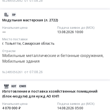
от 07.08.26
№2495052692
в
Контейнеры/
и
RU
комплекте
бытовки/
пуско-
Ленинградская
с
пухто
2026-
наладка
область
оборудованием
(закупка)
08-
автоматизированных
Модульная мастерская (л. 2722)
Мобильные
at
Тендер:
07
систем
металлические
Начальная цена
Подача заявок до (МСК)
г.
Контейнеры/
15:41:30
поддержания
—
13.08.2026
10:00
и
Нижнекамск,
бытовки/
температуры
бетонные
Татарстан
Место поставки
пухто
2026-
в
сооружения,
г. Тольятти,
Самарская область
республика
(закупка)
08-
блок
Мобильные
,
at
Отрасли
13
контейнерах
здания
Мобильные металлические и бетонные сооружения,
Russia,
г.
10:00:00
для
Предмет
RU
Мобильные здания
Москва,
станций
тендера:
Татарстан
Москва
Тендер
управления
Выбора
республика
от 07.08.26
№2495056261
город
на
сборниками
поставщика
Мобильные
,
модульную
м.
на
металлические
Russia,
мастерская
Дыбрынское.
2026-
поставку
и
RU
(л.2722)
Цена:
08-
Изготовление и поставка хозяйственных помещений
3-
бетонные
Москва
Тендер
10000000
(блок-модули) для нужд АО КНП
07
х
сооружения,
город
на
руб.
14:44:32
блок-
Начальная цена
Подача заявок до (МСК)
Мобильные
Мобильные
модульную
контейнеров
4 070 000 ₽
14.08.2026
05:00
здания