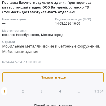
(закупка)
08-
Поставка Блочно-модульного здания (для переноса
проживания
бытовка-
город
Тендер:
метеостанции) в адрес ООО Ватервей, согласно ТЗ.
07
работников
распашенка.
Сантехнические
Контейнеры/
Стоимость доставки указывать отдельно!
15:03:16
охраны.
Цена:
изделия.
бытовки/
Цена:
Начальная цена
Подача заявок до (МСК)
0
Неметаллические
пухто
2026-
—
14.08.2026
16:00
56516000
руб.
трубы
(закупка)
08-
руб.
Место поставки
Предмет
at
14
поселок Новобутаково,
Москва город
тендера:
г.
16:00:00
Биотуалеты
Отрасли
Москва,
Мобильные металлические и бетонные сооружения,
(закупка).
Москва
Тендер
Мобильные здания
Цена:
город
на
0
,
поставку
от 06.08.26
№2494485704
руб.
Russia,
Блочно-
RU
модульного
Москва
здания
Показать еще
город
(для
Мобильные
переноса
металлические
метеостанции)
1
2
3
4
...
1 354
и
в
бетонные
адрес
Перейти на страницу
сооружения,