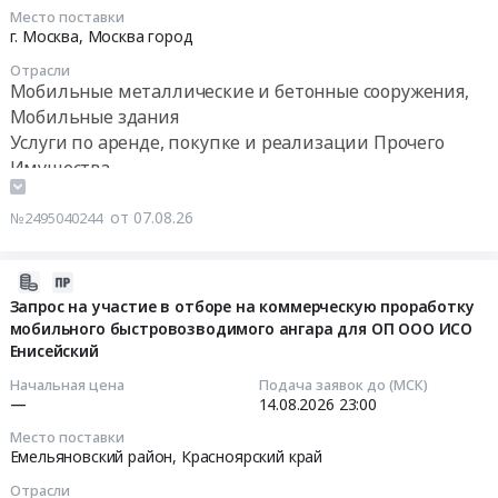
и
Московская
область
Место поставки
и
ввод
2026-
область
Мобильные
г. Москва,
Москва город
установка
в
08-
Мобильные
металлические
поста
Отрасли
эксплуатацию
31
металлические
и
Мобильные металлические и бетонные сооружения,
КПП
мобильного
00:00:00
и
бетонные
Мобильные здания
at
пневмоангара
бетонные
сооружения,
г.
Услуги по аренде, покупке и реализации Прочего
размером
Тендер
сооружения,
Мобильные
Краснотурьинск,
Имущества
50
на
Мобильные
здания
Свердловская
?
аренду
здания
Предмет
область
от 07.08.26
№2495040244
30
контейнеров
Предмет
тендера:
,
?
/
тендера:
Аренда
Russia,
15
бытовок
Контейнеры/
контейнеров
2026-
RU
м".
/
бытовки/
/
08-
Запрос на участие в отборе на коммерческую проработку
Свердловская
Цена:
пухто
пухто
бытовок
мобильного быстровозводимого ангара для ОП ООО ИСО
07
область
0
Тендер
(закупка);
Енисейский
/
10:53:36
Строительно-
руб.
на
Компьютерное
пухто.
монтажные
Начальная цена
Подача заявок до (МСК)
аренду
оборудование;
Цена:
2026-
—
14.08.2026
23:00
работы,
контейнеров
Инструмент
0
08-
Монтаж
Место поставки
/
ручной;
руб.
14
Емельяновский район,
Красноярский край
конструкций
бытовок
Пожарные
23:00:00
и
Отрасли
/
шкафы