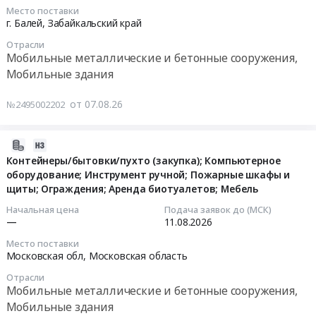
2026-
Цена:
Russia,
Russia,
Место поставки
Мегион,
08-
4070000
г. Балей,
Забайкальский край
RU
RU
Ханты-
14
руб.
Саха
Саратовская
Отрасли
Мансийский
05:50:00
/
область
Мобильные металлические и бетонные сооружения,
Автономный
Якутия/
Мобильные
Мобильные здания
округ
Тендер:
республика
металлические
-
"Поставка,
Мобильные
и
от 07.08.26
№2495002202
Югра
доставка,
металлические
бетонные
автономный
монтаж
и
сооружения,
округ
и
2026-
бетонные
Мобильные
,
ввод
08-
Контейнеры/бытовки/пухто (закупка); Компьютерное
сооружения,
здания
Russia,
в
оборудование; Инструмент ручной; Пожарные шкафы и
07
Мобильные
Предмет
RU
щиты; Ограждения; Аренда биотуалетов; Мебель
эксплуатацию
13:05:18
здания
тендера:
Ханты-
мобильного
Предмет
Начальная цена
Подача заявок до (МСК)
Контейнеры/
Мансийский
пневмоангара
2026-
—
11.08.2026
тендера:
бытовки/
Автономный
размером
08-
Поставка
пухто
Место поставки
округ
50
11
Московская обл,
Московская область
вагон-
(закупка);
-
?
00:00:00
бытовок
Аренда
Югра
Отрасли
30
на
контейнеров
Мобильные металлические и бетонные сооружения,
автономный
?
Тендер:
Якутской
/
Мобильные здания
округ
15
Контейнеры/