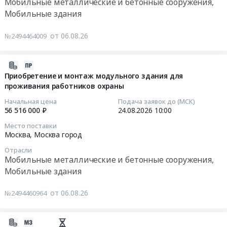
Мобильные металлические и бетонные сооружения,
17943.
проверки
RU
типа/
Мобильные здания
Цена:
аэродрома
Москва
ООО
Тендер
0
Сочи.
город
АС
на
от 06.08.26
№2494464009
руб.
Цена:
Сантехнические
"Сининда-1"
приобретение
5460000
изделия.
at
и
руб.
Неметаллические
Северо-
монтаж
2026-
трубы
Байкальский
модульного
08-
Приобретение и монтаж модульного здания для
Предмет
район,
здания
проживания работников охраны
06
тендера:
поселок
для
19:26:03
Начальная цена
Подача заявок до (МСК)
Туалетная
городского
проживания
56 516 000 ₽
24.08.2026
10:00
и
типа
работников
2026-
Место поставки
душевая
Нижнеангарск,
охраны
08-
Москва,
Москва город
кабины,
Бурятия
Тендер
24
Отрасли
Установка
республика
на
10:00:00
Мобильные металлические и бетонные сооружения,
бытового
,
приобретение
Мобильные здания
городка
Russia,
и
Тендер
Чер25АЦ2-
RU
монтаж
на
от 06.08.26
№2494460964
17943.
Бурятия
модульного
приобретение
Цена:
республика
здания
и
0
Мобильные
для
монтаж
2026-