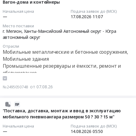
08-
Вагон-дома и контейнеры
Мобильные
на
бытовок
07
Начальная цена
Подача заявок до (МСК)
металлические
Якутской
/
13:43:26
—
17.08.2026
11:07
и
ГРЭС-2
пухто
бетонные
(2-
Место поставки
Тендер:
2026-
г. Мегион,
Ханты-Мансийский Автономный округ - Югра
сооружения,
я
Контейнеры/
08-
автономный округ
Мобильные
очередь)
бытовки/
17
здания
(Туймаада
Отрасли
пухто
11:07:00
Мобильные металлические и бетонные сооружения,
Предмет
ТЭЦ)
(закупка);
тендера:
Мобильные здания
в
Аренда
Тендер:
Изготовление
Промышленные резервуары и ёмкости, ремонт и
здании
контейнеров
Вагон-
и
Главный
обслуживание
/
дома
поставка
корпус
бытовок
и
хозяйственных
at
от 07.08.26
/
№2495050748
контейнеры
помещений
г.
пухто
Тендер:
(блок-
Якутск,
at
Вагон-
2026-
модули)
Саха
Саратовская
дома
08-
"Поставка, доставка, монтаж и ввод в эксплуатацию
для
/
обл,
и
мобильного пневмоангара размером 50 ? 30 ? 15 м"
07
нужд
Якутия/
Саратовская
контейнеры
13:14:27
АО
республика
Начальная цена
Подача заявок до (МСК)
область
at
—
14.08.2026
05:50
КНП.
,
,
г.