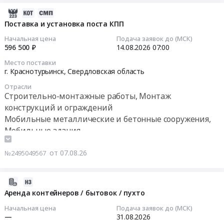
Балей,
Компьютерное
бытовок
2026-
Забайкальский
оборудование;
/
08-
Поставка и установка поста КПП
край
Инструмент
пухто
07
,
ручной;
Начальная цена
Подача заявок до (МСК)
Тендер
12:04:33
596 500 ₽
14.08.2026
07:00
Russia,
Пожарные
на
RU
шкафы
Место поставки
аренду
2026-
Забайкальский
г. Краснотурьинск,
Свердловская область
и
контейнеров
08-
край
щиты;
/
Отрасли
14
Мобильные
Ограждения;
Строительно-монтажные работы, Монтаж
бытовок
07:00:00
металлические
Аренда
конструкций и ограждений
/
и
биотуалетов;
пухто
Мобильные металлические и бетонные сооружения,
Тендер
бетонные
Мебель
at
Мобильные здания
на
сооружения,
at
Ленинградская
поставку
Мобильные
Московская
обл,
от 07.08.26
№2495049567
и
здания
обл,
Ленинградская
установка
Предмет
Московская
область
поста
тендера:
2026-
область
,
КПП
"Поставка,
08-
Аренда контейнеров / бытовок / пухто
,
Russia,
Тендер
доставка,
07
Russia,
RU
Начальная цена
Подача заявок до (МСК)
на
монтаж
11:03:29
RU
—
31.08.2026
Ленинградская
поставку