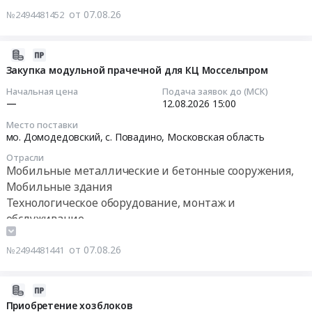
Тендер
Предмет
и
документации
от 07.08.26
№2494481452
на
тендера:
монтаж
на
контрольно-
Бетонные
сборного
соответствие
пропускной
2026-
укрытия,
железобетонного
ее
пункт
08-
Закупка модульной прачечной для КЦ Моссельпром
убежища.
сооружения.
требованиям
Тендер
07
Цена:
Цена:
Федеральных
Начальная цена
Подача заявок до (МСК)
на
09:38:12
0
—
12.08.2026
15:00
0
авиационных
контрольно-
руб.
руб.
правил
Место поставки
пропускной
2026-
мо. Домодедовский, с. Повадино,
Московская область
"Требования,
пункт
08-
предъявляемые
at
Отрасли
12
к
Мобильные металлические и бетонные сооружения,
г.
15:00:00
аэродромам,
Мобильные здания
Новороссийск,
предназначенным
Технологическое оборудование, монтаж и
Краснодарский
Тендер
для
обслуживание
край
на
взлета,
,
закупку
посадки,
Russia,
от 07.08.26
№2494481441
модульной
руления
RU
прачечной
и
Краснодарский
для
2026-
стоянки
край
КЦ
08-
гражданских
Приобретение хозблоков
Мобильные