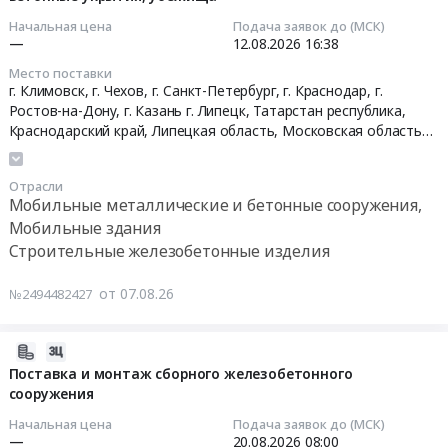
проработку
жилого
RU
тентовых
07
мобильного
Начальная цена
Подача заявок до (МСК)
модуля
Москва
ангаров
10:10:22
—
12.08.2026
16:38
быстровозводимого
Спальня.
город
860м2
ангара
Цена:
Место поставки
Мобильные
Тендер
2026-
для
г. Климовск, г. Чехов, г. Санкт-Петербург, г. Краснодар, г.
897409
металлические
на
08-
ОП
Ростов-на-Дону, г. Казань г. Липецк,
Татарстан республика
,
руб.
и
поставку
12
Краснодарский край
,
Липецкая область
,
Московская область
,
ООО
бетонные
и
16:38:00
Ростовская область
,
Санкт-Петербург город
ИСО
сооружения,
монтаж
Енисейский.
Мобильные
Отрасли
каркасно-
Тендер
Цена:
Мобильные металлические и бетонные сооружения,
здания
тентовых
на
0
Мобильные здания
Предмет
ангаров
бетонные
руб.
Строительные железобетонные изделия
тендера:
860м2
укрытия,
Поставка
at
убежища
от 07.08.26
№2494482427
городских
Северский
Тендер
мобильных
район,
на
укрытий.
поселок
бетонные
2026-
Цена:
городского
укрытия,
08-
Поставка и монтаж сборного железобетонного
1647311
типа
убежища
сооружения
07
руб.
Ильский;
at
10:02:44
Начальная цена
Подача заявок до (МСК)
г.
г.
—
20.08.2026
08:00