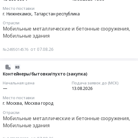
Дыбрынское
Предмет
оборудованных
и
at
тендера:
Место поставки
кондиционерами
2026-
слесарных
г. Нижнекамск,
Татарстан республика
Москва,
Биотуалеты
Тендер
08-
мастерских.
Москва
(закупка).
на
Отрасли
13
Цена:
город
Цена:
Мобильные металлические и бетонные сооружения,
выбора
10:00:00
0
,
0
Мобильные здания
поставщика
руб.
Russia,
руб.
на
Тендер
RU
от 07.08.26
№2495014576
поставку
на
Москва
3-
здание
город
х
блочно-
2026-
Мобильные
блок-
модульное
08-
Контейнеры/бытовки/пухто (закупка)
металлические
контейнеров
в
07
и
Начальная цена
Подача заявок до (МСК)
оборудованных
комплекте
16:09:24
—
13.08.2026
бетонные
кондиционерами
с
сооружения,
at
Место поставки
оборудованием
2026-
Мобильные
г. Москва,
Москва город
г.
Тендер
08-
здания
Всеволожск,
на
Отрасли
13
Предмет
Ленинградская
Мобильные металлические и бетонные сооружения,
здание
00:00:00
тендера:
область
Мобильные здания
блочно-
поставка,
,
модульное
Тендер:
монтаж
Russia,