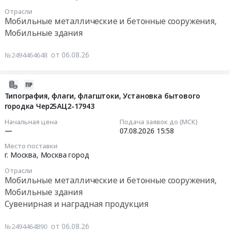
08-
Краснодарский
пункт
г.
оказание
Отрасли
07
край
_182056.
Мобильные металлические и бетонные сооружения,
Саяногорск,
услуг
15:00:00
,
Цена:
Хакасия
Мобильные здания
аренды
Russia,
0
республика
жилых
Тендер
RU
руб.
,
от 06.08.26
№2494464648
вагонов
на
Краснодарский
Russia,
для
бытовки,
край
RU
проживания
Установка
2026-
Мобильные
Хакасия
вахтовых
бытового
08-
Типография, флаги, флагштоки, Установка бытового
металлические
республика
работников
городка
городка Чер25АЦ2-17943
06
и
Мобильные
at
Чер25АЦ2-
22:57:21
бетонные
Начальная цена
Подача заявок до (МСК)
металлические
Шумихинский
17943
сооружения,
—
07.08.2026
15:58
и
район,
Тендер
2026-
Мобильные
бетонные
с.
Место поставки
на
08-
здания
г. Москва,
Москва город
сооружения,
Трусилово,
бытовки,
07
Предмет
Мобильные
Курганская
Отрасли
Установка
15:58:00
тендера:
здания
Мобильные металлические и бетонные сооружения,
область
бытового
Выполнение
Предмет
,
Мобильные здания
городка
Тендер:
работ
тендера:
Russia,
Сувенирная и наградная продукция
Чер25АЦ2-
Типография,
по
Поставка
RU
17943
флаги,
разработке
бытового
Курганская
от 06.08.26
№2494464890
at