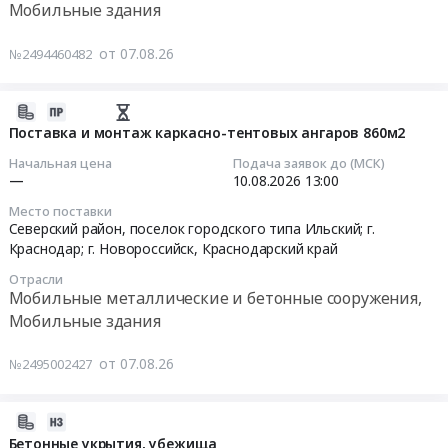
Russia,
металлические
Мобильные здания
at
RU
и
г.
Тендер
Красноярский
бетонные
от 07.08.26
№2494460482
Димитровград,
на
край
сооружения,
Ульяновская
поставку
Мобильные
Мобильные
область
городских
2026-
металлические
здания
,
мобильных
08-
Поставка и монтаж каркасно-тентовых ангаров 860м2
и
Предмет
Russia,
укрытий
07
бетонные
тендера:
Начальная цена
Подача заявок до (МСК)
RU
Тендер
10:36:33
—
10.08.2026
13:00
сооружения,
Поставка
Ульяновская
на
Мобильные
жилого
область
Место поставки
поставку
2026-
здания
модуля
Северский район, поселок городского типа Ильский; г.
Мобильные
городских
08-
Краснодар; г. Новороссийск,
Краснодарский край
Предмет
Санитарная
металлические
мобильных
10
тендера:
комната.
и
Отрасли
укрытий
13:00:00
Запрос
Цена:
Мобильные металлические и бетонные сооружения,
бетонные
at
на
808128
Мобильные здания
сооружения,
г.
Тендер
участие
руб.
Мобильные
Москва,
на
в
от 07.08.26
№2495002427
здания
Москва
поставку
отборе
Предмет
город
и
на
тендера:
,
монтаж
2026-
коммерческую
Поставка
Russia,
каркасно-
08-
Бетонные укрытия, убежища