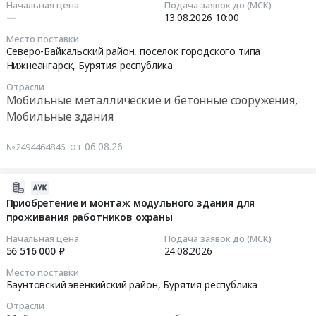
22:27:03
5877530
Начальная цена
Подача заявок до (МСК)
бытового
Russia,
Федеральных
Чер25АЦ2-
—
13.08.2026
10:00
руб.
городка
RU
авиационных
17943
2026-
Чер25АЦ2-
Место поставки
Москва
правил
Тендер
08-
Северо-Байкальский район, поселок городского типа
17943.
город
"Требования,
на
13
Нижнеангарск,
Бурятия республика
Цена:
Мобильные
предъявляемые
туалетную
10:00:00
0
Отрасли
металлические
к
и
Мобильные металлические и бетонные сооружения,
руб.
и
аэродромам,
душевая
Тендер
Мобильные здания
бетонные
предназначенным
кабины,
на
сооружения,
для
Установка
модульное
от 06.08.26
№2494464846
Мобильные
взлета,
бытового
строение
здания
посадки,
городка
контейнерного
Предмет
руления
Чер25АЦ2-
типа/
2026-
тендера:
и
17943
ООО
08-
Приобретение и монтаж модульного здания для
Типография,
стоянки
at
проживания работников охраны
АС
06
флаги,
гражданских
г.
"Сининда-1"
19:56:30
Начальная цена
Подача заявок до (МСК)
флагштоки,
воздушных
Москва,
Тендер
56 516 000 ₽
24.08.2026
Установка
судов"
Москва
на
2026-
Место поставки
бытового
(ФАП-262)
город
модульное
08-
Баунтовский эвенкийский район,
Бурятия республика
городка
с
,
строение
24
Чер25АЦ2-
Отрасли
проведением
Russia,
контейнерного
00:00:00