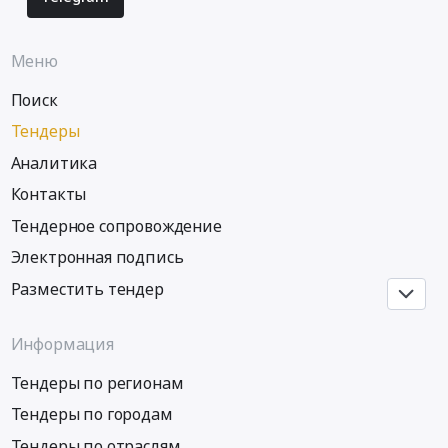
согласно
ТЗ.
Стоимость
Меню
доставки
Поиск
указывать
отдельно!
Тендеры
at
Аналитика
поселок
Новобутаково,
Контакты
Москва
Тендерное сопровождение
город
Электронная подпись
,
Russia,
Разместить тендер
RU
Москва
Информация
город
Мобильные
Тендеры по регионам
металлические
и
Тендеры по городам
бетонные
Тендеры по отраслям