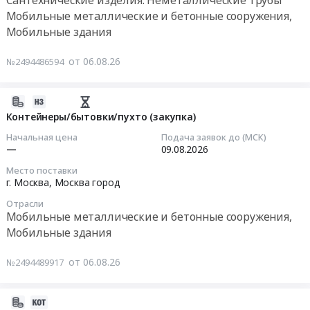
город
г.
00:00:00
Предмет
Мобильные металлические и бетонные сооружения,
,
Раменское,
тендера:
Мобильные здания
Russia,
село
Тендер
Приобретение
RU
Константиново,
на
и
от 06.08.26
Москва
№2494486594
Московская
биотуалеты
монтаж
город
область
(закупка)
модульного
Мобильные
,
Тендер
2026-
здания
металлические
Russia,
на
08-
Контейнеры/бытовки/пухто (закупка)
для
и
RU
биотуалеты
06
проживания
бетонные
Начальная цена
Подача заявок до (МСК)
Московская
(закупка)
16:50:42
—
09.08.2026
работников
сооружения,
область
at
охраны.
Мобильные
Мобильные
Место поставки
Санкт-
2026-
Цена:
г. Москва,
Москва город
здания
металлические
Петербург,
08-
56516000
Предмет
и
Санкт-
Отрасли
09
руб.
тендера:
бетонные
Мобильные металлические и бетонные сооружения,
Петербург
00:00:00
Приобретение
сооружения,
Мобильные здания
город
и
Мобильные
,
Тендер:
монтаж
здания
от 06.08.26
№2494489917
Russia,
Контейнеры/
модульного
Предмет
RU
бытовки/
здания
тендера:
Санкт-
пухто
2026-
для
Металическая
Петербург