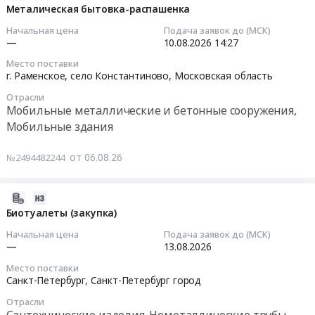
руб.
металлические
проживания
модульного
08-
Металическая бытовка-распашенка
и
работников
здания
06
Начальная цена
Подача заявок до (МСК)
бетонные
охраны
для
18:00:02
—
10.08.2026
14:27
сооружения,
at
проживания
Место поставки
Мобильные
Баунтовский
работников
2026-
г. Раменское, село Константиново,
Московская область
здания
эвенкийский
охраны
08-
Предмет
район,
Отрасли
Тендер
10
Мобильные металлические и бетонные сооружения,
тендера:
Бурятия
на
14:27:00
Мобильные здания
Модульное
республика
приобретение
строение
,
и
Тендер
от 06.08.26
№2494482244
контейнерного
Russia,
монтаж
на
типа/
RU
модульного
металическая
ООО
Бурятия
здания
бытовка-
2026-
АС
республика
для
распашенка
08-
Биотуалеты (закупка)
"Сининда-1".
Мобильные
проживания
Тендер
06
Начальная цена
Подача заявок до (МСК)
Цена:
металлические
работников
на
17:23:56
—
13.08.2026
0
и
охраны
металическая
руб.
бетонные
Место поставки
at
бытовка-
2026-
Санкт-Петербург,
Санкт-Петербург город
сооружения,
Москва,
распашенка
08-
Мобильные
Москва
at
Отрасли
13
Сантехнические изделия. Неметаллические трубы
здания