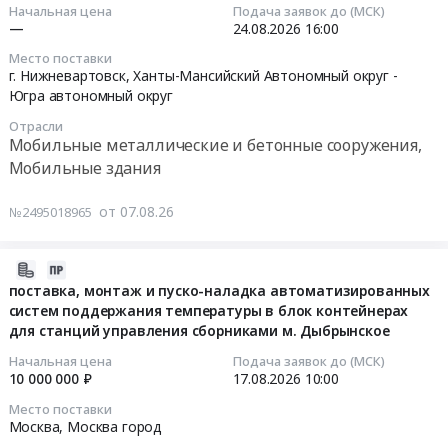
07
Начальная цена
Подача заявок до (МСК)
17:30:02
—
24.08.2026
16:00
Место поставки
2026-
г. Нижневартовск,
Ханты-Мансийский Автономный округ -
08-
Югра автономный округ
24
Отрасли
16:00:00
Мобильные металлические и бетонные сооружения,
Мобильные здания
Тендер:
ЗТ2026-
от 07.08.26
№2495018965
19
Поставка
вагон-
2026-
домов
08-
поставка, монтаж и пуско-наладка автоматизированных
и
систем поддержания температуры в блок контейнерах
07
для станций управления сборниками м. Дыбрынское
слесарных
17:20:32
мастерских
Начальная цена
Подача заявок до (МСК)
Тендер:
2026-
10 000 000 ₽
17.08.2026
10:00
ЗТ2026-
08-
Место поставки
19
17
Москва,
Москва город
Поставка
10:00:00