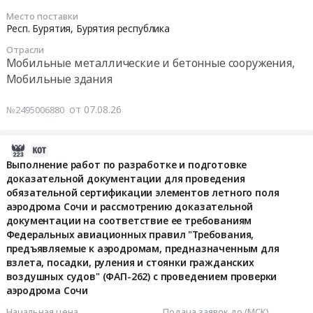
Краснодар;
Климовск,
2026-
Место поставки
г.
г.
08-
Респ. Бурятия,
Бурятия республика
Новороссийск,
Чехов,
20
Краснодарский
Отрасли
г.
08:00:00
Мобильные металлические и бетонные сооружения,
край
Санкт-
Мобильные здания
,
Петербург,
Тендер
Russia,
г.
на
от 07.08.26
№2495006880
RU
Краснодар,
поставку
Краснодарский
г.
и
край
Ростов-
монтаж
2026-
Мобильные
на-
сборного
08-
Выполнение работ по разработке и подготовке
металлические
Дону,
железобетонного
доказательной документации для проведения
07
и
г.
обязательной сертификации элементов летного поля
сооружения
09:52:34
бетонные
Казань
аэродрома Сочи и рассмотрению доказательной
Тендер
сооружения,
документации на соответствие ее требованиям
г.
на
2026-
Мобильные
Федеральных авиационных правил "Требования,
Липецк,
поставку
08-
предъявляемые к аэродромам, предназначенным для
здания
Татарстан
и
17
взлета, посадки, руления и стоянки гражданских
Предмет
республика
монтаж
16:00:00
воздушных судов" (ФАП-262) с проведением проверки
тендера:
Краснодарский
сборного
аэродрома Сочи
Поставка
край
железобетонного
Тендер
и
Начальная цена
Подача заявок до (МСК)