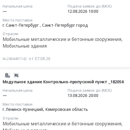
Моссельпром
07
воздушных
металлические
Начальная цена
Подача заявок до (МСК)
Тендер
08:54:16
судов"
—
12.08.2026
10:00
и
на
(ФАП-262)
бетонные
Место поставки
закупку
2026-
с
г. Санкт-Петербург ,
Санкт-Петербург город
сооружения,
модульной
08-
проведением
Мобильные
прачечной
Отрасли
12
проверки
здания
Мобильные металлические и бетонные сооружения,
для
10:00:00
аэродрома
Предмет
Мобильные здания
КЦ
Сочи
тендера:
Моссельпром
Тендер
Тендер
Контрольно-
at
от 07.08.26
№2494497142
на
на
пропускной
мо.
приобретение
выполнение
пункт.
Домодедовский,
хозблоков
работ
2026-
Цена:
с.
Тендер
по
08-
Модульное здание Контрольно-пропускной пункт _182056
26635007
Повадино,
на
разработке
07
руб.
Московская
Начальная цена
Подача заявок до (МСК)
приобретение
и
06:49:26
—
13.08.2026
20:00
область
хозблоков
подготовке
,
Место поставки
at
доказательной
2026-
г. Ленинск-Кузнецкий,
Кемеровская область
Russia,
г.
документации
08-
RU
Санкт-
Отрасли
для
13
Московская
Мобильные металлические и бетонные сооружения,
Петербург ,
проведения
20:00:00
область