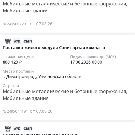
ограждений
Мобильные металлические и бетонные сооружения,
пухто
и
Тендер:
Предмет
Мобильные здания
at
щиты;
Запрос
тендера:
г.
Ограждения;
на
Поставка
от 07.08.26
№2495002291
Москва,
Аренда
участие
и
Москва
биотуалетов;
в
установка
город
Мебель.
отборе
2026-
поста
,
Цена:
на
08-
Поставка жилого модуля Санитарная комната
КПП.
Russia,
0
коммерческую
07
Цена:
Начальная цена
Подача заявок до (МСК)
RU
руб.
проработку
10:45:03
808 128 ₽
17.08.2026
08:00
596500
Москва
мобильного
руб.
город
Место поставки
быстровозводимого
2026-
г. Димитровград,
Ульяновская область
Мобильные
ангара
08-
металлические
Отрасли
для
17
Мобильные металлические и бетонные сооружения,
и
ОП
08:00:00
бетонные
Мобильные здания
ООО
сооружения,
ИСО
Тендер
Мобильные
от 07.08.26
№2495044191
Енисейский
на
здания
Тендер:
поставку
Предмет
Запрос
жилого
2026-
тендера:
на
модуля
08-