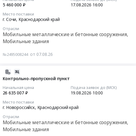
Липецкая
сооружения
на
5 460 000 ₽
17.08.2026
16:00
монтаж
область
at
выполнение
каркасно-
Московская
Место поставки
Респ.
работ
г. Сочи,
Краснодарский край
тентовых
область
Бурятия,
по
ангаров
Ростовская
Бурятия
Отрасли
разработке
860м2.
область
Мобильные металлические и бетонные сооружения,
республика
и
Цена:
Санкт-
Мобильные здания
,
подготовке
0
Петербург
Russia,
доказательной
руб.
город
от 07.08.26
№2495008244
RU
документации
,
Бурятия
для
Russia,
республика
проведения
2026-
RU
Мобильные
обязательной
08-
Контрольно-пропускной пункт
Татарстан
металлические
сертификации
07
республика
Начальная цена
Подача заявок до (МСК)
и
элементов
09:38:13
26 635 007 ₽
19.08.2026
10:00
Мобильные
бетонные
летного
металлические
сооружения,
поля
Место поставки
2026-
и
г. Новороссийск,
Краснодарский край
Мобильные
аэродрома
08-
бетонные
здания
Сочи
Отрасли
19
сооружения,
Предмет
Мобильные металлические и бетонные сооружения,
и
10:00:00
Мобильные
тендера:
рассмотрению
Мобильные здания
здания
Поставка
доказательной