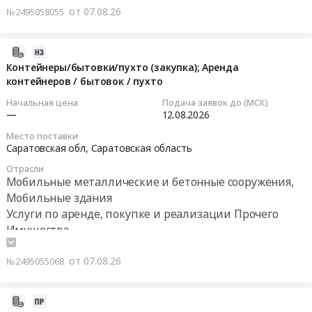
изготовление
на
от 07.08.26
№2495058055
Модульная
и
поставку
мастерская
поставка
вагон-
(л.2722).
хозяйственных
бытовок
2026-
Цена:
помещений
на
08-
Контейнеры/бытовки/пухто (закупка); Аренда
0
(блок-
Якутской
контейнеров / бытовок / пухто
07
руб.
модули)
ГРЭС-2
14:08:39
Начальная цена
Подача заявок до (МСК)
для
(2-
—
12.08.2026
нужд
я
2026-
Место поставки
АО
очередь)
08-
Саратовская обл,
Саратовская область
КНП
(Туймаада
12
Отрасли
at
ТЭЦ)
00:00:00
Мобильные металлические и бетонные сооружения,
г.
в
Мобильные здания
Красноярск,
здании
Тендер:
Услуги по аренде, покупке и реализации Прочего
Красноярский
Главный
Контейнеры/
Имущества
край
корпус
бытовки/
,
Тендер
пухто
от 07.08.26
№2495055068
Russia,
на
(закупка);
RU
поставку
Аренда
Красноярский
вагон-
контейнеров
2026-
край
бытовок
/