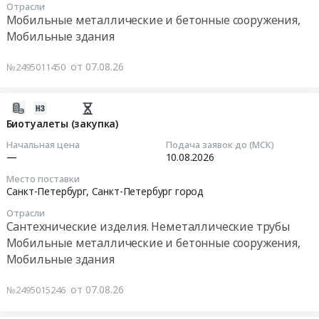
Отрасли
вагон-
Мобильные металлические и бетонные сооружения,
домов
Тендер
Мобильные здания
и
на
слесарных
поставку,
от 07.08.26
№2495011450
мастерских
монтаж
at
и
г.
пуско-
2026-
Нижневартовск,
наладка
08-
Биотуалеты (закупка)
Ханты-
автоматизированных
07
Начальная цена
Подача заявок до (МСК)
Мансийский
систем
17:11:37
—
10.08.2026
Автономный
поддержания
Место поставки
округ
температуры
2026-
Санкт-Петербург,
Санкт-Петербург город
-
в
08-
Отрасли
Югра
блок
10
Сантехнические изделия. Неметаллические трубы
автономный
контейнерах
00:00:00
Мобильные металлические и бетонные сооружения,
округ
для
Мобильные здания
,
станций
Тендер
Russia,
управления
на
от 07.08.26
№2495015246
RU
сборниками
биотуалеты
Ханты-
м.
(закупка)