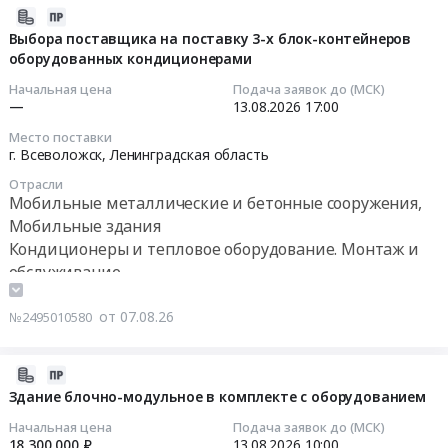
Мансийский
Дыбрынское
Тендер
2026-
Автономный
Тендер
на
08-
Выбора поставщика на поставку 3-х блок-контейнеров
округ
на
биотуалеты
оборудованных кондиционерами
07
-
поставку,
(закупка)
16:22:39
Начальная цена
Подача заявок до (МСК)
Югра
монтаж
at
—
13.08.2026
17:00
автономный
и
Санкт-
2026-
Место поставки
округ
пуско-
Петербург,
08-
г. Всеволожск,
Ленинградская область
Мобильные
наладка
Санкт-
13
металлические
Отрасли
автоматизированных
Петербург
17:00:00
Мобильные металлические и бетонные сооружения,
и
систем
город
Мобильные здания
бетонные
поддержания
,
Тендер
Кондиционеры и тепловое оборудование. Монтаж и
сооружения,
температуры
Russia,
на
обслуживание
Мобильные
в
RU
выбора
здания
блок
Санкт-
поставщика
Предмет
от 07.08.26
контейнерах
Петербург
№2495010580
на
тендера:
для
город
поставку
ЗТ2026-
станций
Сантехнические
3-
2026-
19
управления
изделия.
х
08-
Здание блочно-модульное в комплекте с оборудованием
Поставка
сборниками
Неметаллические
блок-
07
вагон-
м.
Начальная цена
Подача заявок до (МСК)
трубы
контейнеров
16:16:11
18 300 000 ₽
13.08.2026
10:00
домов