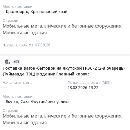
металлические
мастерская
2026-
оборудованных
Предмет
Место поставки
и
(л.2722)
08-
кондиционерами.
г. Красноярск,
Красноярский край
тендера:
бетонные
at
14
Цена:
Здание
сооружения,
Отрасли
г.
05:00:00
0
блочно-
Мобильные металлические и бетонные сооружения,
Мобильные
Тольятти,
руб.
модульное
Мобильные здания
здания
Самарская
Тендер
в
Предмет
область
на
комплекте
от 07.08.26
№2495051606
тендера:
,
изготовление
с
Контейнеры/
Russia,
и
оборудованием.
бытовки/
RU
поставка
2026-
Цена:
пухто
Самарская
хозяйственных
08-
Поставка вагон-бытовок на Якутской ГРЭС-2 (2-я очередь)
18300000
(закупка).
область
помещений
(Туймаада ТЭЦ) в здании Главный корпус
07
руб.
Цена:
Мобильные
(блок-
14:37:02
Начальная цена
Подача заявок до (МСК)
0
металлические
модули)
—
13.08.2026
13:22
руб.
и
для
2026-
Место поставки
бетонные
нужд
08-
г. Якутск,
Саха /Якутия/ республика
сооружения,
АО
13
Мобильные
Отрасли
КНП
13:22:00
Мобильные металлические и бетонные сооружения,
здания
Тендер
Мобильные здания
Предмет
на
Тендер
тендера: