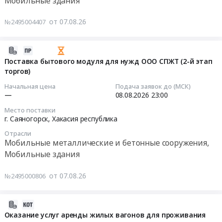
Мобильные здания
Санкт-
обязательной
Мобильные
Петербург
сертификации
Тендер
металлические
от 07.08.26
№2495004407
город
элементов
на
и
,
летного
модульное
бетонные
Russia,
поля
здание
2026-
сооружения,
RU
аэродрома
Контрольно-
08-
Поставка бытового модуля для нужд ООО СПЖТ (2-й этап
Мобильные
Санкт-
Сочи
пропускной
торгов)
07
здания
Петербург
и
пункт
05:46:25
Предмет
Начальная цена
Подача заявок до (МСК)
город
рассмотрению
_182056
—
08.08.2026
23:00
тендера:
Мобильные
доказательной
Тендер
2026-
Закупка
Место поставки
металлические
документации
на
08-
модульной
г. Саяногорск,
Хакасия республика
и
на
модульное
08
прачечной
бетонные
соответствие
Отрасли
здание
23:00:00
для
Мобильные металлические и бетонные сооружения,
сооружения,
ее
Контрольно-
КЦ
Мобильные здания
Мобильные
требованиям
пропускной
Тендер
Моссельпром.
здания
Федеральных
пункт
на
Цена:
от 07.08.26
№2495000806
Предмет
авиационных
_182056
поставку
0
тендера:
правил
at
бытового
руб.
Приобретение
"Требования,
г.
модуля
2026-
хозблоков.
предъявляемые
Ленинск-
для
08-
Оказание услуг аренды жилых вагонов для проживания
Цена:
к