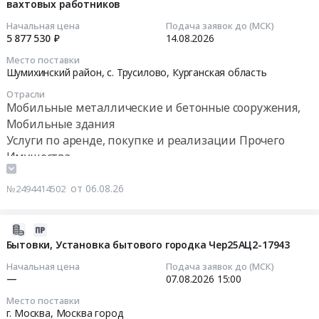
Кузнецкий,
нужд
вахтовых работников
06
0
аэродромам,
Кемеровская
ООО
23:42:18
Начальная цена
Подача заявок до (МСК)
руб.
предназначенным
область
СПЖТ
5 877 530 ₽
14.08.2026
для
,
(2-
2026-
взлета,
Место поставки
Russia,
й
08-
Шумихинский район, с. Трусилово,
Курганская область
посадки,
RU
этап
14
руления
Кемеровская
Отрасли
торгов)
00:00:00
Мобильные металлические и бетонные сооружения,
и
область
Тендер
Мобильные здания
стоянки
Мобильные
на
Тендер
гражданских
Услуги по аренде, покупке и реализации Прочего
металлические
поставку
на
воздушных
Имущества
и
бытового
оказание
судов"
бетонные
модуля
услуг
(ФАП-262)
сооружения,
от 06.08.26
№2494414502
для
аренды
с
Мобильные
нужд
жилых
проведением
здания
ООО
вагонов
2026-
проверки
Предмет
СПЖТ
для
08-
Бытовки, Установка бытового городка Чер25АЦ2-17943
аэродрома
тендера:
(2-
проживания
06
Сочи
Модульное
Начальная цена
Подача заявок до (МСК)
й
вахтовых
22:58:31
—
07.08.2026
15:00
at
здание
этап
работников
г.
Контрольно-
торгов)
Место поставки
Тендер
2026-
Сочи,
г. Москва,
Москва город
пропускной
at
на