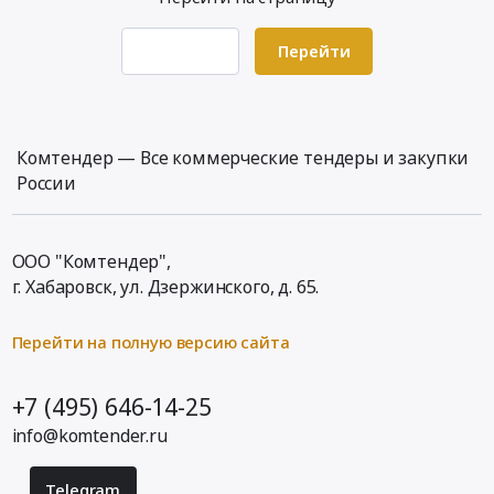
ООО
Мобильные
Ватервей,
здания
согласно
Перейти
Предмет
ТЗ.
тендера:
Стоимость
Контейнеры/
доставки
бытовки/
указывать
Комтендер — Все коммерческие тендеры и закупки
пухто
отдельно!
России
(закупка).
Тендер
Цена:
на
0
поставку
ООО "Комтендер",
руб.
Блочно-
г. Хабаровск,
ул. Дзержинского, д. 65
.
модульного
здания
(для
Перейти на полную версию сайта
переноса
метеостанции)
+7 (495) 646-14-25
в
info@komtender.ru
адрес
ООО
Ватервей,
Telegram