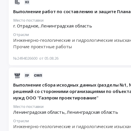
2026-
08-
Выполнение работ по составлению и защите Плана 
05
21:27:57
Место поставки
г. Отрадное,
Ленинградская область
:
2026-
Отрасли
08-
Инженерно-геологические и гидрологические изыска
21
Прочие проектные работы
10:00:00
:
№2494026600
от 05.08.26
Тендер
на
2026-
выполнение
08-
работ
Выполнение сбора исходных данных (разделы №1, №
05
по
решений со сторонними организациями по объекта
17:26:10
составлению
нужд ООО "Газпром проектирование"
:
и
2026-
защите
Место поставки
08-
Ленинградская область,
Ленинградская область
Плана
13
развития
Отрасли
10:00:00
горных
Инженерно-геологические и гидрологические изыска
:
работ