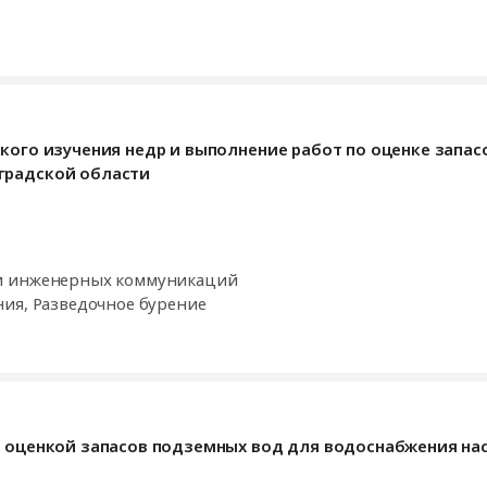
ского изучения недр и выполнение работ по оценке запа
градской области
одов и инженерных коммуникаций
ния, Разведочное бурение
с оценкой запасов подземных вод для водоснабжения на