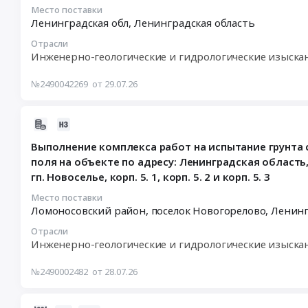
по
Стеновые
геологического
:
Место поставки
объектам
Ленинградская обл,
Ленинградская область
at
изучения
2026-
по
г.
недр
08-
Отрасли
Программе
Отрадное,
и
07
Инженерно-геологические и гидрологические изыска
газификации
Ленинградская
выполнение
08:00:00
регионов
область
работ
:
№2490042269
от 29.07.26
РФ.
,
по
Тендер
Ленинградская
Russia,
оценке
на
область
2026-
RU
запасов
оказание
для
08-
Ленинградская
подземных
услуг
Выполнение комплекса работ на испытание грунта
нужд
05
область
вод
по
поля на объекте по адресу: Ленинградская област
ООО
20:11:20
Инженерно-
для
геологическому
гп. Новоселье, корп. 5. 1, корп. 5. 2 и корп. 5. 3
"Газпром
:
геологические
водоснабжения
изучению
проектирование"
2026-
и
населенных
недр
Место поставки
Тендер
08-
Ломоносовский район, поселок Новогорелово,
Ленинг
гидрологические
пунктов
с
на
05
изыскания,
Ленинградской
оценкой
Отрасли
выполнение
17:00:00
Разведочное
области
запасов
Инженерно-геологические и гидрологические изыска
сбора
:
бурение
Тендер
подземных
исходных
Тендер
Предмет
на
вод
№2490002482
от 28.07.26
данных
на
тендера:
оказание
для
(разделы
выполнение
Выполнение
услуг
водоснабжения