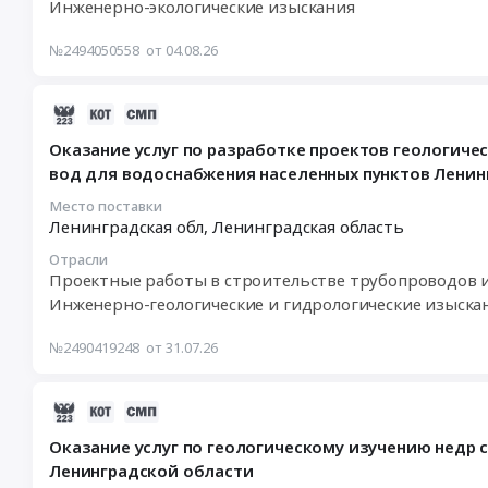
Инженерно-экологические изыскания
Тендер
(ПРГР)
на
для
№2494050558
от 04.08.26
выполнение
ООО
сбора
ЛСР.
исходных
Стеновые
2026-
данных
Тендер
08-
Оказание услуг по разработке проектов геологиче
(разделы
на
04
вод для водоснабжения населенных пунктов Ленин
№1,
выполнение
22:57:19
№2,
работ
:
Место поставки
№5
Ленинградская обл,
Ленинградская область
по
2026-
в
составлению
08-
Отрасли
соответствии
и
10
Проектные работы в строительстве трубопров
с
защите
08:00:00
Инженерно-геологические и гидрологические изыска
заданием),
Плана
:
согласование
развития
Тендер
№2490419248
от 31.07.26
принятых
горных
на
проектных
работ
оказание
решений
(ПРГР)
услуг
2026-
со
для
по
08-
Оказание услуг по геологическому изучению недр 
сторонними
ООО
разработке
02
Ленинградской области
организациями
ЛСР.
проектов
00:19:11