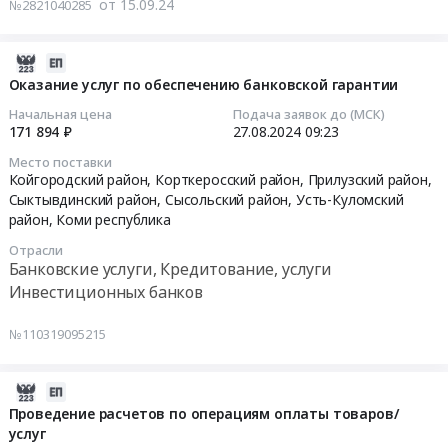
от 15.09.24
область
,
Саратовская область
,
Ярославская область
,
№2821040285
РФ
лимитом
Цена:
направление-
счет
Свердловская область
,
Санкт-Петербург город
,
Красноярский
+
задолженности).
63080000
Автокредитование,
другого
край
оказание
Цена:
руб.
на
2024-
зарегистрированного
услуг
37080000
4
08-
Оказание услуг по обеспечению банковской гарантии
лица
на
руб.
квартал
27
Тендер
Начальная цена
Подача заявок до (МСК)
прием
2024
09:23:01
на
171 894 ₽
27.08.2024
09:23
платежей
года
внесение
Место поставки
ЮЛ
Тендер
2024-
в
Койгородский район, Корткеросский район, Прилузский район,
в
на
08-
реестр
Сыктывдинский район, Сысольский район, Усть-Куломский
ЛКК
предложение
27
записей
район,
Коми республика
(договор
по
09:23:01
о
Отрасли
).
вознаграждению,
списании
Банковские услуги, Кредитование, услуги
Цена:
направление-
Тендер
ценных
Инвестиционных банков
4712863.44
Автокредитование,
на
бумаг
руб.
на
оказание
с
№110319095215
4
услуг
лицевого
квартал
по
счета
2024
2024-
обеспечению
зарегистрированного
года
08-
банковской
Проведение расчетов по операциям оплаты товаров/
лица
услуг
at
27
гарантии
и