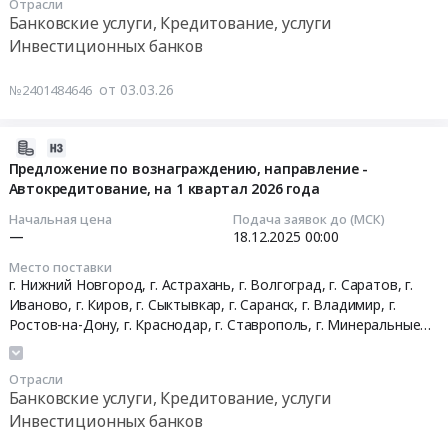
Отрасли
Кредитование,
республика
,
Хакасия республика
,
Краснодарский край
,
г.
на
Банковские услуги, Кредитование, услуги
Ставропольский край
,
Астраханская область
,
Владимирская
услуги
Астрахань,
предложение
Инвестиционных банков
область
,
Волгоградская область
,
Ивановская область
,
Инвестиционных
г.
по
Кировская область
,
Нижегородская область
,
Ростовская
банков
Волгоград,
вознаграждению,
от 03.03.26
область
,
Рязанская область
,
Саратовская область
,
№2401484646
Предмет
г.
направление-
Ярославская область
,
Свердловская область
,
Санкт-Петербург
тендера:
Саратов,
Автокредитование
город
,
Красноярский край
Поставка
г.
Тендер
2025-
СИП
Иваново,
на
12-
Предложение по вознаграждению, направление -
мойки
г.
предложение
Автокредитование, на 1 квартал 2026 года
03
с
Киров,
по
09:34:10
Начальная цена
Подача заявок до (МСК)
использованием
г.
вознаграждению,
—
18.12.2025
00:00
программ
Сыктывкар,
направление-
2025-
Место поставки
льготного
г.
Автокредитование
12-
г. Нижний Новгород, г. Астрахань, г. Волгоград, г. Саратов, г.
кредитования.
Саранск,
at
18
Иваново, г. Киров, г. Сыктывкар, г. Саранск, г. Владимир, г.
Цена:
г.
г.
00:00:00
Ростов-на-Дону, г. Краснодар, г. Ставрополь, г. Минеральные
60500000
Владимир,
Нижний
воды, г. Санкт-Петербург, г. Ярославль, г. Красноярск, г. Абакан,
руб.
г.
г. Екатеринбург, г. Рязань,
Коми республика
,
Мордовия
Новгород,
Тендер
Отрасли
республика
,
Хакасия республика
,
Краснодарский край
,
Ростов-
г.
на
Банковские услуги, Кредитование, услуги
Ставропольский край
,
Астраханская область
,
Владимирская
на-
Астрахань,
предложение
Инвестиционных банков
область
,
Волгоградская область
,
Ивановская область
,
Дону,
г.
по
Кировская область
,
Нижегородская область
,
Ростовская