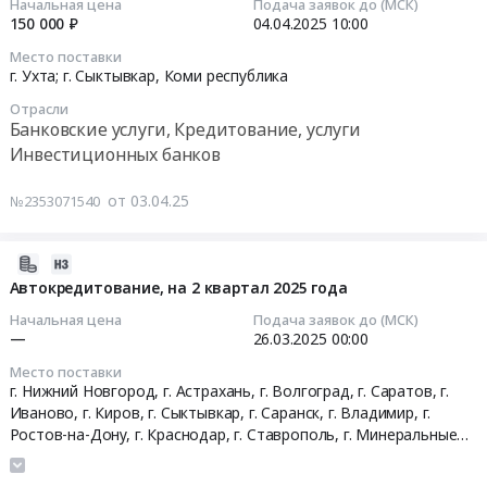
Начальная цена
Подача заявок до (МСК)
22:05:03
услуги
природных
Дону,
Кировская
ремонтно-
Северодвинск,
150 000 ₽
04.04.2025
10:00
Инвестиционных
ресурсов
г.
область
восстановительных
г.
Место поставки
2025-
банков
и
Краснодар,
Нижегородская
работкассовой
Котлас,
г. Ухта; г. Сыктывкар,
Коми республика
04-
Предмет
охраны
г.
область
техники
г.
Отрасли
04
тендера:
окружающей
Ставрополь,
Ростовская
(SBM/
Вологда,
Банковские услуги, Кредитование, услуги
10:00:00
Предложение
среды
г.
область
Laurel/
г.
Инвестиционных банков
по
Республики
Минеральные
Рязанская
DoCash)
Череповец,
Тендер
вознаграждению,
Коми)
Воды,
область
на
г.
от 03.04.25
№2353071540
на
направление
Банковской
г.
Саратовская
объектах
Калининград,
услуги
-
Гарантии
Санкт-
область
Заказчика,расположенных
г.
по
Автокредитование.
Тендер
Петербург,
Ярославская
на
Гусев,
2025-
приему
Цена:
на
г.
область
территории
г.
03-
Автокредитование, на 2 квартал 2025 года
платежей
0
предоставление
Ярославль,
Свердловская
СЗФО
Советск,
19
Начальная цена
Подача заявок до (МСК)
от
руб.
(выдача)
г.
область
(кроме
г.
14:56:04
—
26.03.2025
00:00
населения
в
Красноярск,
Санкт-
Санкт-
Черняховск,
Место поставки
Тендер
пользу
г.
Петербург
Петербурга
г.
2025-
г. Нижний Новгород, г. Астрахань, г. Волгоград, г. Саратов, г.
на
Бенефициара
Абакан,
город
и
Мурманск,
03-
Иваново, г. Киров, г. Сыктывкар, г. Саранск, г. Владимир, г.
услуги
(Министерство
г.
Красноярский
Ленинградскойобласти.)
г.
26
Ростов-на-Дону, г. Краснодар, г. Ставрополь, г. Минеральные
по
природных
Екатеринбург,
край
at
Заозерск,
00:00:00
воды, г. Санкт-Петербург, г. Ярославль, г. Красноярск, г. Абакан,
приему
ресурсов
г.
,
Вологодская
г.
г. Екатеринбург, г. Рязань ,
Коми республика
,
Мордовия