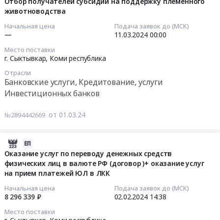
2
03-
Отбор получателей субсидии на поддержку племенного
Цена:
переводу
Нижний
квартал
животноводства
01
0
денежных
Новгород,
2024
16:28:06
Начальная цена
Подача заявок до (МСК)
руб.
средств
г.
года
—
11.03.2024
00:00
физических
Астрахань,
Тендер
2024-
Место поставки
лиц
г.
на
03-
г. Сыктывкар,
Коми республика
в
Волгоград,
предложение
11
валюте
Отрасли
г.
по
00:00:00
Банковские услуги, Кредитование, услуги
РФ
Саратов,
вознаграждению,
Инвестиционных банков
(договор
г.
направление-
Тендер
)
Иваново,
Автокредитование,
на
от 01.03.24
№2894442669
СБП.
г.
на
отбор
Цена:
Киров,
2
получателей
1155208.54
г.
квартал
субсидии
2024-
руб.
Сыктывкар,
2024
на
02-
Оказание услуг по переводу денежных средств
г.
года
поддержку
физических лиц в валюте РФ (договор )+ оказание услуг
02
Саранск,
at
на прием платежей ЮЛ в ЛКК
племенного
14:38:22
г.
г.
животноводства
Начальная цена
Подача заявок до (МСК)
Владимир,
Нижний
Тендер
2024-
8 296 339 ₽
02.02.2024
14:38
г.
Новгород,
на
02-
Место поставки
Ростов-
Астрахань,
отбор
02