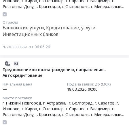
Иваново, г. Киров, г. Сыктывкар, г. Саранск, г. Владимир, г.
поставку
00:00:00
Ростов-на-Дону, г. Краснодар, г. Ставрополь, г. Минеральные
СИП
воды, г. Санкт-Петербург, г. Ярославль, г. Красноярск, г. Абакан,
мойки
г. Екатеринбург, г. Рязань,
Коми республика
,
Мордовия
Тендер
Отрасли
республика
,
Хакасия республика
,
Краснодарский край
,
с
на
Банковские услуги, Кредитование, услуги
Ставропольский край
,
Астраханская область
,
Владимирская
использованием
предложение
Инвестиционных банков
область
,
Волгоградская область
,
Ивановская область
,
программ
по
Кировская область
,
Нижегородская область
,
Ростовская
льготного
вознаграждению,
от 06.06.26
область
,
Рязанская область
,
Саратовская область
,
№2453000669
кредитования
направление-
Ярославская область
,
Свердловская область
,
Санкт-Петербург
at
Автокредитование
город
,
Красноярский край
г.
Тендер
2026-
Сыктывкар,
на
03-
Предложение по вознаграждению, направление -
Коми
предложение
Автокредитование
18
республика
по
09:26:02
Начальная цена
Подача заявок до (МСК)
,
вознаграждению,
—
18.03.2026
00:00
Russia,
направление-
2026-
Место поставки
RU
Автокредитование
03-
г. Нижний Новгород, г. Астрахань, г. Волгоград, г. Саратов, г.
Коми
at
18
Иваново, г. Киров, г. Сыктывкар, г. Саранск, г. Владимир, г.
республика
г.
00:00:00
Ростов-на-Дону, г. Краснодар, г. Ставрополь, г. Минеральные
Банковские
Нижний
воды, г. Санкт-Петербург, г. Ярославль, г. Красноярск, г. Абакан,
услуги,
г. Екатеринбург, г. Рязань,
Коми республика
,
Мордовия
Новгород,
Тендер