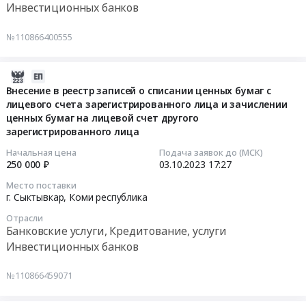
Инвестиционных банков
Волгоград,
Костромская
Коми,
112022576.54
г
обл,
Коми
руб.
Тендер:
№110866400555
Саратов,
Коми
республика
банковская
г
республика
,
гарантия
Иваново,
Архангельская
Russia,
Тендер:
2023-
г
область
RU
банковская
10-
Внесение в реестр записей о списании ценных бумаг с
Киров,
Вологодская
Коми
гарантия
лицевого счета зарегистрированного лица и зачислении
03
г
область
республика
at
ценных бумаг на лицевой счет другого
17:27:44
Сыктывкар,
Ивановская
Банковские
зарегистрированного лица
г.
г
область
услуги,
Сыктывкар,
2023-
Начальная цена
Подача заявок до (МСК)
Саранск,
Костромская
Кредитование,
Коми
250 000 ₽
03.10.2023
17:27
10-
г
область
услуги
республика
03
Место поставки
Владимир,
Ярославская
Инвестиционных
,
17:27:44
г. Сыктывкар,
Коми республика
г
область
банков
Russia,
Отрасли
Ростов-
,
Предмет
RU
Тендер
Банковские услуги, Кредитование, услуги
на-
Russia,
тендера:
Коми
на
Инвестиционных банков
Дону,
RU
Приобретение
республика
внесение
г
Коми
банковской
Банковские
в
№110866459071
Краснодар,
республика
гарантии.
услуги,
реестр
г
Банковские
Цена:
Кредитование,
записей