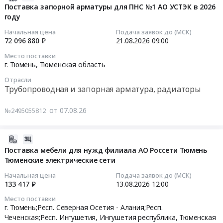
аттестация
0
и
температуры
подвижной
08-
Поставка запорной арматуры для ПНС №1 АО УСТЭК в 2026
специалистов
руб.
мелкому
цифровой
УКВ
году
07
на
ремонту
Fluke
радиосвязи
13:48:13
Начальная цена
Подача заявок до (МСК)
I
at
Hart,
с
72 096 880 ₽
21.08.2026
09:00
квалификационный
г.
кат.
ШМР
2026-
Место поставки
уровень
Тюмень,
№1523
и
08-
г. Тюмень,
Тюменская область
по
Тюменская
в
ПНР
21
Отрасли
ТК
область
комплекте
Тендер
09:00:00
Трубопроводная и запорная арматура, радиаторы
(СДАНК-02-
,
с
на
2020).
Russia,
датчиком
поставку
Тендер
от 07.08.26
№2495055812
Цена:
RU
температуры,
базовой
на
478800
Тюменская
кат.
станции
поставку
руб.
область
№5622-
подвижной
запорной
2026-
Управление
10
УКВ
арматуры
08-
Поставка мебели для нужд филиала АО Россети Тюмень
многоквартирными
для
радиосвязи
для
Тюменские электрические сети
07
домами,
нужд
с
ПНС
13:46:32
Начальная цена
Подача заявок до (МСК)
комплексное
филиала
ШМР
№1
133 417 ₽
13.08.2026
12:00
техническое
Тюменский
и
АО
2026-
Место поставки
обслуживание
НПЗ
ПНР
УСТЭК
08-
г. Тюмень;Респ. Северная Осетия - Алания;Респ.
зданий
ООО
at
в
13
Чеченская;Респ. Ингушетия,
Ингушетия республика
,
Тюменская