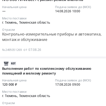
квалификационный
отделочных
изделия,
Предмет
уровень
работ
2026-
Начальная цена
Подача заявок до (МСК)
Электронные
тендера:
по
(СМР)
—
14.08.2026
10:00
08-
компоненты
ТК
на
14
Место поставки
Предмет
ТЗ
(СДАНК-02-
объекте
10:00:00
г. Тюмень,
Тюменская область
тендера:
на
2020)
СберЛогистика
Отрасли
Поставка
СМР_Подготовительные
Тендер
г.
Тендер:
Контрольно-измерительные приборы и автоматика,
ограничителей
работы_Коммунистическая
на
Тюмень
РИ
монтаж и обслуживание
перенапряжений
(64
подготовку
(3566,
(ЭТП)
(линейные
ГА)
и
3567)
Поставка
от 07.08.26
№2495051269
разрядники)
ГП-5+ПН_00784-
аттестация
at
измерителя
0,22
ТЗ/2026.
специалистов
г.
температуры
-
Цена:
на
Тюмень,
2026-
цифровой
110
0
I
Тюменская
08-
Выполнение работ по комплексному обслуживанию
Fluke
кВ
руб.
квалификационный
помещений и мелкому ремонту
область
07
Hart,
для
уровень
,
13:54:04
кат.
Начальная цена
Подача заявок до (МСК)
нужд
по
Russia,
№1523
120 000 ₽
17.08.2026
09:00
филиала
ТК
RU
2026-
в
Место поставки
АО
(СДАНК-02-
Тюменская
08-
комплекте
г. Тюмень,
Тюменская область
Россети
2020)
область
17
с
Тюмень
Отрасли
at
Ремонт
09:00:00
датчиком