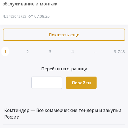
PENF
товары,
дверей,
обслуживание и монтаж
Тендер
Тендер
-
Товары
Производство
на
на
PROEXPAN
широкого
окон
от 07.08.26
№2495042725
поставку
оказание
115-
потребления,
и
шариков
услуг
130-
Бытовая
дверей
для
по
190-
химия
Показать еще
Предмет
гомогенизатора
проведению
210,
и
тендера:
Тендер
обязательных
алюминий
парфюмерия
Отделка
на
предварительных,
1
2
3
4
...
3 748
+
Предмет
чистовая.
поставку
периодических
серая
тендера:
МОП.
шариков
медицинских
вставка
Поставка
Стены.
для
Перейти на страницу
осмотров,
на
бытовой
Октябрьский
гомогенизатора
обязательного
объект
химии
10.
at
психиатрического
Перейти
строительства
и
Цена:
г.
освидетельствования
ГК
товаров
0
Тюмень,
at
Страна
для
руб.
Тюменская
г.
Девелопмент
уборки
область
Тюмень,
г.Тюмень
(г.
Комтендер — Все коммерческие тендеры и закупки
,
Тюменская
Коммунистическая
Тюмень)
России
Russia,
область
(64
(закупка
RU
,
ГА)