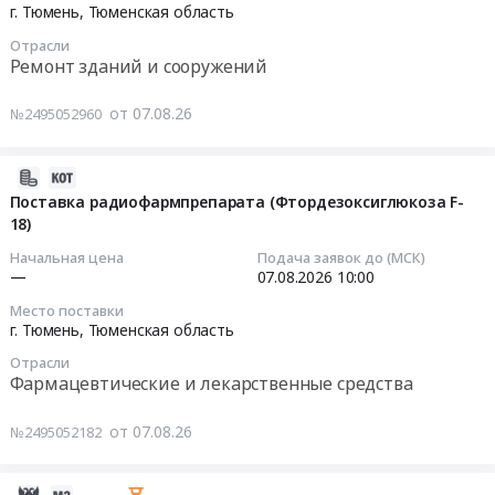
17
Theodorico
завод.
область
г. Тюмень,
Тюменская область
07:00:00
(заводской
Товарно-
Контрольно-
Отрасли
номер
сырьевая
измерительные
Ремонт зданий и сооружений
Тендер
V10016-
база.
приборы
на
38A1A)
Резервуарный
и
от 07.08.26
№2495052960
выполнение
at
парк
автоматика,
текущего
г.
№3
монтаж
2026-
ремонта
Тюмень,
Тендер
и
08-
на
Тюменская
Поставка радиофармпрепарата (Фтордезоксиглюкоза F-
на
обслуживание
18)
07
объекте
область
проведение
Предмет
15:36:08
социального
,
экспертизы
тендера:
Начальная цена
Подача заявок до (МСК)
и
Russia,
промышленной
Поставка
—
07.08.2026
10:00
2026-
культурного
RU
безопасности
преобразователей
Место поставки
08-
назначения,
Тюменская
документации
измерительных
г. Тюмень,
Тюменская область
07
расположенного
область
Амурский
SATEC
Отрасли
10:00:00
по
Медицинские
газоперерабатывающий
и
Фармацевтические и лекарственные средства
адресу:
расходные
завод.
комплектующих
Тендер
г.
материалы,
Этап
к
от 07.08.26
№2495052182
на
Тюмень,
Средства
4.
ним
поставку
ул.
реабилитации,
Газоперерабатывающий
(или
радиофармпрепарата
Союзная,
Одноразовый
2026-
завод.