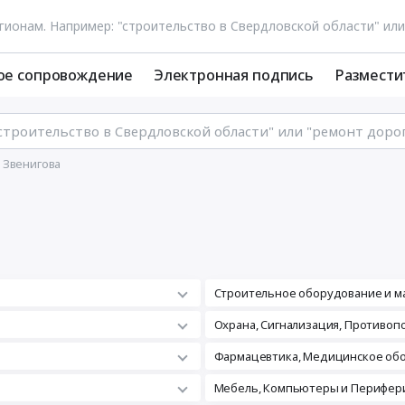
ое сопровождение
Электронная подпись
Размести
 Звенигова
Строительное оборудование и м
а
Охрана, Сигнализация, Противо
Фармацевтика, Медицинское об
Мебель, Компьютеры и Перифери