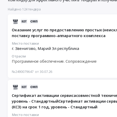
Найдено 124 тендера
2026-
08-
Оказание услуг по предоставлению простых (неис
04
поставку программно-аппаратного комплекса
22:59:02
:
Место поставки
г. Звенигово,
Марий Эл республика
2026-
08-
Отрасли
12
Программное обеспечение. Сопровождение
12:00:00
:
№2490079647
от 30.07.26
Тендер
на
2026-
оказание
06-
услуг
Сертификат активации сервисасовместной техническо
17
по
уровень - СтандартныйСертификат активации сервис
12:46:05
предоставлению
(КС3) на срок 1 год, уровень - Стандартный
:
простых
2026-
(неисключительных)
Место поставки