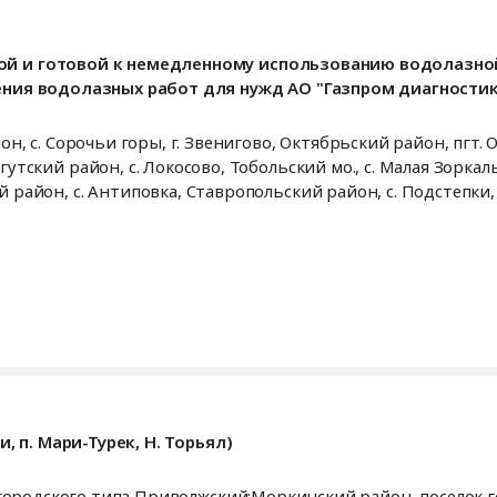
ой и готовой к немедленному использованию водолазно
дения водолазных работ для нужд АО "Газпром диагности
страханская область
,
Волгоградская область
,
Калининградск
сть
,
Ханты-Мансийский Автономный округ - Югра автоном
и, п. Мари-Турек, Н. Торьял)