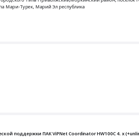
ородского типа Мари-Турек,
Марий Эл республика
ой поддержки ПАК ViPNet Coordinator HW100С 4. x (+unlim