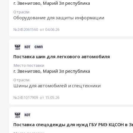
06-
г. Звенигово,
Марий Эл республика
лицензийна
11
использование
Отрасли
12:00:00
программного
Оборудование для защиты информации
:
обеспечения
Тендер
и
№2452061560
от 04.06.26
на
поставку
сертификат
программно-
активации
2026-
аппаратного
сервисасовместной
05-
комплекса
Поставка шин для легкового автомобиля
технической
29
Тендер
поддержки
13:05:33
на
Место поставки
г. Звенигово,
Марий Эл республика
ПАК
:
оказание
ViPNet
2026-
услуг
Отрасли
Coordinator
05-
по
Шины для автомобилей и спецтехники
HW100С
22
предоставлению
4.x
12:00:00
простых
№2451017909
от 15.05.26
(+unlim)
:
(неисключительных)
на
Тендер
лицензийна
2026-
срок
на
использование
04-
1
поставку
программного
Поставка спецодежды для нужд ГБУ РМЭ КЦСОН в З
01
год,
шин
обеспечения