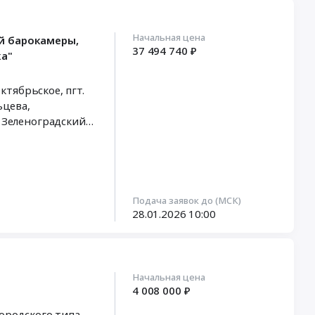
Начальная цена
й барокамеры,
37 494 740 ₽
ка"
ая область
,
ный округ
,
Ямало-
Подача заявок до (МСК)
28.01.2026
10:00
Начальная цена
4 008 000 ₽