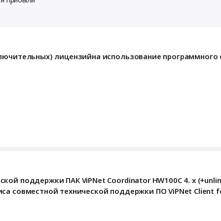
ключительных) лицензийна использование программного 
й поддержки ПАК ViPNet Coordinator HW100С 4. x (+unlim)
а совместной технической поддержки ПО ViPNet Client fo