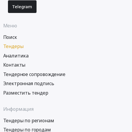
по
Полиграфические
Telegram
валидации
услуги
авторефрижераторов
Предмет
ООО
тендера:
Меню
ВитаЛайн.
Изготовление
Цена:
полиграфии
Поиск
0
(еврофлаеров).
Тендеры
руб.
Цена:
Аналитика
0
руб.
Контакты
Тендерное сопровождение
Электронная подпись
Разместить тендер
Информация
Тендеры по регионам
Тендеры по городам