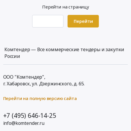
руб.
Самарская
авторефрижераторов
Тендер
Перейти на страницу
область
ООО
на
Насосное
ВитаЛайн
изготовление
и
Перейти
at
полиграфии
водонапорное
г.
(еврофлаеров)
оборудование,
Домодедово,
at
Компрессоры,
Московская
Волжский
монтаж
Комтендер — Все коммерческие тендеры и закупки
область
район,
и
,
России
село
обслуживание
Russia,
Преображенка,
Предмет
RU
Самарская
тендера:
Московская
область
ООО "Комтендер",
Поршневой
область
,
г. Хабаровск,
ул. Дзержинского, д. 65
.
компрессор
Прочие
Russia,
Bitzer
медицинские
RU
Перейти на полную версию сайта
4NES-
услуги
Самарская
20Y-
Предмет
область
40P.
тендера:
+7 (495) 646-14-25
Полиграфическая
Цена:
Проведение
печатная
info@komtender.ru
0
услуг
продукция.
руб.