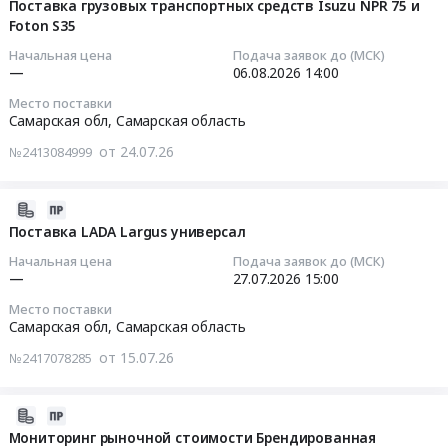
страхования
08-
Поставка грузовых транспортных средств Isuzu NPR 75 и
обл;
Тендер
на
транспортных
Foton S35
05
Тульская
на
поставку
средств
13:16:43
обл;
мониторинг
Начальная цена
Подача заявок до (МСК)
горюче-
(ОСАГО,
—
06.08.2026
14:00
Кировская
рыночной
смазочных
КАСКО).
2026-
обл;
стоимости
Место поставки
материалов
Цена:
08-
Ставропольский
Самарская обл,
Самарская область
Ежедневник
Тендер
0
06
край;
А5
на
от 24.07.26
№2413084999
руб.
14:00:00
Ярославская
с
поставку
обл;
логотипом
горюче-
Тендер
Респ.
2026-
ВИТА
смазочных
на
Татарстан;
07-
Поставка LADA Largus универсал
ЛАЙН
материалов
поставку
Свердловская
22
at
at
Начальная цена
Подача заявок до (МСК)
грузовых
обл;
17:02:26
Самарская
—
27.07.2026
15:00
Самарская
транспортных
Респ.
обл,
обл,
Место поставки
средств
Башкортостан;
2026-
Самарская
Самарская
Самарская обл,
Самарская область
Isuzu
Астраханская
07-
область
область
NPR
от 15.07.26
№2417078285
обл;
27
,
,
75
Ульяновская
15:00:00
Russia,
Russia,
и
обл;
RU
RU
2026-
Foton
Респ.
Тендер
Самарская
Самарская
07-
Мониторинг рыночной стоимости Брендированная
S35
Мордовия;