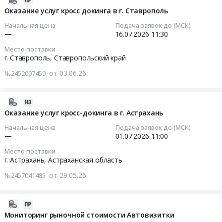
в
периодическому
услуг
на
Чувашия
07-
Оказание услуг кросс докинга в г. Ставрополь
офисах,
медицинскому
добровольного
техническое
республика
06
складах
осмотру
медицинского
Начальная цена
Подача заявок до (МСК)
обслуживание
Краснодарский
14:23:10
и
сотрудников
—
16.07.2026
11:30
страхования
и
край
проведение
сети
(ДМС)
Место поставки
ремонт
Ставропольский
2026-
текущего
аптек
г. Ставрополь,
Ставропольский край
at
станков
край
07-
ремонта
Вита
г.
для
от 03.06.26
№2452007459
Астраханская
16
в
at
Самара,
производства
область
11:30:00
АО
Российская
Самарская
мебели
Владимирская
Вита
Федерация,
2026-
область
Тендер
область
Тендер
Лайн
,
06-
Оказание услуг кросс-докинга в г. Астрахань
,
на
Волгоградская
на
(ЛЕНИНГРАДСКАЯ
Russia,
23
Russia,
техническое
Начальная цена
Подача заявок до (МСК)
область
оказание
ОБЛАСТЬ)
RU
15:18:06
RU
—
01.07.2026
11:00
обслуживание
Вологодская
услуг
at
Медицинские
Самарская
и
область
Место поставки
кросс
Ленинградская
и
2026-
область
ремонт
г. Астрахань,
Астраханская область
Воронежская
докинга
обл,
лабораторные
07-
Услуги
станков
область
в
Ленинградская
от 29.05.26
исследования
№2457041485
01
страхования
для
Ивановская
г.
область
Предмет
11:00:00
Предмет
производства
область
Ставрополь
,
тендера:
тендера:
мебели
2026-
Калужская
Тендер
Russia,
Оказание
Тендер
Закупка
at
05-
Мониторинг рыночной стоимости Автовизитки
область
на
RU
услуг
на