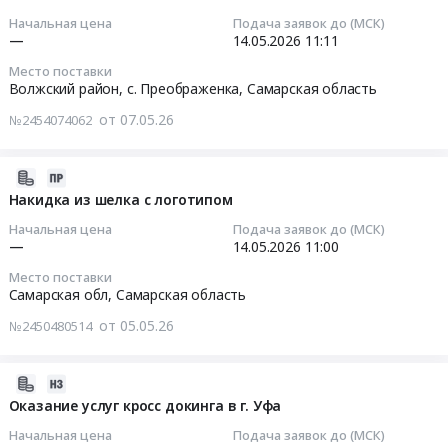
Астрахань.
Тендер
рекламные
0
Петербург
at
Начальная цена
Подача заявок до (МСК)
Цена:
на
(евро
руб.
город
2026-
—
14.05.2026
11:11
Самарская
0
оказание
буклеты)
,
05-
обл,
руб.
услуг
Место поставки
Тендер
Russia,
14
Самарская
Волжский район, с. Преображенка,
Самарская область
по
на
RU
11:11:59
область
техническому
от 07.05.26
лифлеты
№2454074062
Башкортостан
,
обслуживанию
рекламные
республика
Тендер
Russia,
и
(евро
Бензины.
на
RU
2026-
ремонту
буклеты)
Дизельное
мониторинг
Самарская
05-
Накидка из шелка с логотипом
ТС
at
топливо,
рыночной
область
05
в
Самарская
Начальная цена
Подача заявок до (МСК)
Бункеровка
стоимости
Инструменты
16:26:15
Московской
—
14.05.2026
11:00
обл,
судов
Наградной
Предмет
области
Самарская
Место поставки
Предмет
продукции
тендера:
2026-
at
Самарская обл,
Самарская область
область
тендера:
(значки
Стремянка
05-
Московская
,
Поиск
от 05.05.26
из
№2450480514
стальная
14
обл,
Russia,
поставщика
драгоценных
Zalger
11:00:00
Московская
RU
Топливных
и
3-
область
2026-
Самарская
карт
недрагоценных
х
Тендер
,
05-
Оказание услуг кросс докинга в г. Уфа
область
для
металлов)
ступенчатая
на
Russia,
18
Полиграфическая
сотрудников
ВИТА
Начальная цена
Подача заявок до (МСК)
Н=108
накидку
RU