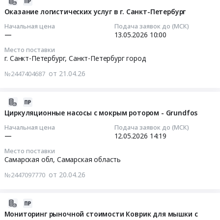
2026-
на
LADA
Тендер
руб.
Самарская
05-
Оказание логистических услуг в г. Санкт-Петербург
мониторинг
Largus
на
область
08
рыночной
Начальная цена
Подача заявок до (МСК)
универсал.
оказание
,
18:22:28
—
13.05.2026
10:00
стоимости
Цена:
услуг
Russia,
Лифлеты
0
Место поставки
кросс
RU
2026-
ВИТА
г. Санкт-Петербург,
Санкт-Петербург город
руб.
докинга
Самарская
05-
ЛАЙН
в
от 21.04.26
№2447404687
область
13
at
г.
Контрольно-
10:00:00
Самарская
Челябинск
кассовое
обл,
2026-
Тендер
оборудование
Тендер
Самарская
05-
Циркуляционные насосы с мокрым ротором - Grundfos
на
и
на
область
12
оказание
Начальная цена
Подача заявок до (МСК)
материалы,
оказание
,
20:52:17
—
12.05.2026
14:19
услуг
монтаж
логистических
Russia,
кросс
и
Место поставки
услуг
RU
2026-
докинга
Самарская обл,
Самарская область
обслуживание
в
Самарская
05-
в
Предмет
г.
от 20.04.26
№2447097770
область
12
г.
тендера:
Санкт-
Оценочная
14:19:50
Челябинск
Оказание
Петербург
деятельность
at
2026-
услуг
Тендер
Предмет
Тендер
г.
04-
Мониторинг рыночной стоимости Коврик для мышки с
по
на
тендера: