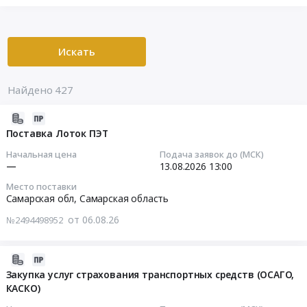
Искать
Найдено 427
2026-
08-
Поставка Лоток ПЭТ
06
Начальная цена
Подача заявок до (МСК)
14:43:34
—
13.08.2026
13:00
Место поставки
2026-
Самарская обл,
Самарская область
08-
от 06.08.26
№2494498952
13
13:00:00
2026-
Тендер
08-
Закупка услуг страхования транспортных средств (ОСАГО,
на
КАСКО)
04
поставку
16:30:05