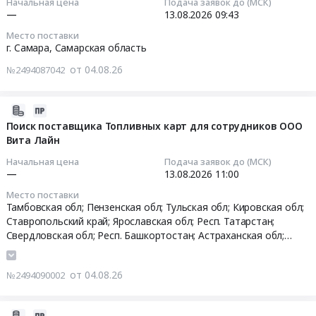
Начальная цена
Подача заявок до (МСК)
Лоток
—
13.08.2026
09:43
ПЭТ
2026-
Место поставки
Тендер
08-
г. Самара,
Самарская область
на
13
поставку
от 04.08.26
№2494087042
09:43:00
Лоток
ПЭТ
Тендер
2026-
at
на
08-
Поиск поставщика Топливных карт для сотрудников ООО
Самарская
закупку
Вита Лайн
04
обл,
услуг
11:55:18
Самарская
Начальная цена
Подача заявок до (МСК)
страхования
—
13.08.2026
11:00
область
транспортных
2026-
,
Место поставки
средств
08-
Тамбовская обл; Пензенская обл; Тульская обл; Кировская обл;
Russia,
(ОСАГО,
13
Ставропольский край; Ярославская обл; Респ. Татарстан;
RU
КАСКО)
11:00:00
Свердловская обл; Респ. Башкортостан; Астраханская обл;
Самарская
Тендер
Ульяновская обл; Респ. Мордовия; Респ. Чувашская - Чувашия;
область
на
Волгоградская обл; Владимирская обл; Вологодская обл;
Тендер:
Тара
от 04.08.26
№2494090002
закупку
Тюменская обл; Нижегородская обл; Челябинская обл;
Поиск
и
услуг
Смоленская обл; г. Санкт-Петербург; Тверская обл;
поставщика
упаковка
Саратовская обл; Ивановская обл; Калужская обл;
страхования
Топливных
2026-