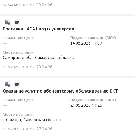
руб.
NPR
автоматика,
шелфтокеры
от 29.04.26
№2443495077
части
28
75
монтаж
Тендер:
Предмет
10:04:06
at
и
Поиск
тендера:
Самарская
2026-
обслуживание
поставщика
Закупка
Тендер
обл,
05-
Поставка LADA Largus универсал
Предмет
изделий
Мини
на
Самарская
14
тендера:
из
Начальная цена
Подача заявок до (МСК)
ПК.
аутсорсинг
область
15:03:29
—
14.05.2026
11:07
Поиск
пластика:
Цена:
ИТ
,
поставщика
шильдики,
Место поставки
0
Тендер
Russia,
2026-
термометров
шелфтокеры
Самарская обл,
Самарская область
руб.
на
RU
05-
инфракрасных
at
аутсорсинг
от 29.04.26
№2443456850
Самарская
14
и
г.
ИТ
область
11:07:52
даталоггеров
Самара,
at
Спецтехника,
(регистраторов
Самарская
2026-
г.
Коммунальные
Тендер
температуры
область
05-
Оказание услуг по абонентскому обслуживанию ККТ
Самара,
машины,
на
и
,
21
Самарская
Начальная цена
Подача заявок до (МСК)
Автобусы
поставку
влажности).
Russia,
20:52:15
—
21.05.2026
11:25
область
Предмет
LADA
Цена:
RU
,
Место поставки
тендера:
Largus
0
Самарская
2026-
Russia,
г. Самара,
Самарская область
Поставка
универсал
руб.
область
05-
RU
грузовых
Тендер
от 27.04.26
№2443050059
Оборудование
21
Самарская
транспортных
на