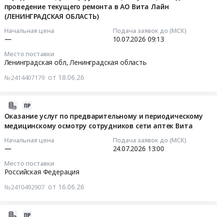
Брендированная
мониторинг
Самарская
Петербург;
проведение текущего ремонта в АО Вита Лайн
Автомобили
15:19:58
продукция
стоимости
область
(ЛЕНИНГРАДСКАЯ ОБЛАСТЬ)
Тверская
легковые,
at
термопринтеров
Спецтехника,
обл;
Мотоциклы
2026-
Начальная цена
Подача заявок до (МСК)
Самарская
Тендер
Коммунальные
Саратовская
—
10.07.2026
09:13
Предмет
07-
обл,
на
машины,
обл;
тендера:
10
Место поставки
Самарская
мониторинг
Автобусы
Ивановская
Поставка
09:13:42
Ленинградская обл,
Ленинградская область
область
стоимости
Предмет
обл;
LADA
,
от 18.06.26
№2414407179
термопринтеров
тендера:
Калужская
Largus
Тендер
Russia,
at
Поставка
обл;
универсал.
на
RU
г.
грузовых
Костромская
Цена:
строительно-
2026-
Самарская
Самара,
транспортных
обл;
0
монтажные
07-
Оказание услуг по предварительному и периодическому
область
Самарская
средств
Воронежская
руб.
работы
медицинскому осмотру сотрудников сети аптек Вита
23
Оценочная
область
Isuzu
обл;
на
16:52:25
деятельность
Начальная цена
Подача заявок до (МСК)
,
NPR
Рязанская
новых
—
24.07.2026
13:00
Предмет
Russia,
75
обл;
передаваемых,
2026-
тендера:
Место поставки
RU
и
Респ.
релоцируемых
07-
Мониторинг
Российская Федерация
Самарская
Foton
Марий
АО,
24
рыночной
область
S35.
от 16.06.26
№2410492907
Эл;
в
13:00:00
стоимости
Оценочная
Цена:
Ростовская
офисах,
Брендированная
деятельность
0
обл;
складах
Тендер
продукция.
2026-