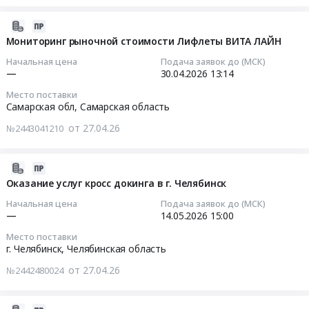
и
11:25:47
область
средств
поставку
материалы
Услуги
2026-
Isuzu
LADA
для
Тендер
кадровых
04-
Мониторинг рыночной стоимости Лифлеты ВИТА ЛАЙН
NPR
Largus
рекламы,
на
агентств,
30
75.
универсал
Начальная цена
Подача заявок до (МСК)
изготовление
оказание
HR,
16:25:02
—
30.04.2026
13:14
Цена:
at
и
услуг
аутстаффинг
0
Самарская
Место поставки
монтаж
по
Предмет
2026-
руб.
обл,
Самарская обл,
Самарская область
(кроме
абонентскому
тендера:
04-
Самарская
полиграфической
обслуживанию
от 27.04.26
№2443041210
Аутсорсинг
30
область
продукции)
ККТ
ИТ.
13:14:12
,
Предмет
Тендер
Цена:
Russia,
2026-
тендера:
на
0
Тендер
RU
05-
Оказание услуг кросс докинга в г. Челябинск
Поиск
оказание
руб.
на
Самарская
08
поставщика
услуг
Начальная цена
Подача заявок до (МСК)
мониторинг
область
12:43:04
—
14.05.2026
15:00
изделий
по
рыночной
Автомобили
из
абонентскому
Место поставки
стоимости
легковые,
2026-
пластика:
обслуживанию
г. Челябинск,
Челябинская область
Лифлеты
Мотоциклы
05-
шильдики,
ККТ
ВИТА
от 27.04.26
№2442480024
Предмет
14
шелфтокеры.
at
ЛАЙН
тендера:
15:00:00
Цена:
г.
Тендер
Поставка
0
Самара,