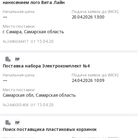
на
Челябинск,
нанесением лого Вита Лайн
17
абонентскому
оказание
Мониторинг
циркуляционные
Челябинская
14:42:29
обслуживанию
логистических
Начальная цена
Подача заявок до (МСК)
рыночной
насосы
область
—
20.04.2026
13:00
ККТ.
услуг
стоимости
с
,
2026-
Цена:
в
Место поставки
Лифлеты
мокрым
Russia,
04-
0
г.
г. Самара,
Самарская область
ВИТА
ротором-
RU
20
руб.
Санкт-
ЛАЙН.
Grundfos
от 15.04.26
№2446044417
Челябинская
13:00:00
Петербург
Цена:
Тендер
область
at
0
на
Логистические
Тендер
г.
2026-
руб.
циркуляционные
услуги,
на
Санкт-
04-
Поставка набора Электрокомплект №4
насосы
Хранение
мониторинг
Петербург,
24
с
Начальная цена
Подача заявок до (МСК)
грузов,
рыночной
Санкт-
13:52:27
—
24.04.2026
10:09
мокрым
Экспедиторские
стоимости
Петербург
ротором-
Место поставки
услуги
Коврик
город
2026-
Grundfos
Самарская обл,
Самарская область
Предмет
для
,
04-
at
тендера:
мышки
от 15.04.26
№2446005408
Russia,
24
Самарская
Оказание
с
RU
10:09:55
обл,
услуг
нанесением
Санкт-
Самарская
2026-
кросс
лого
Петербург
Тендер
область
04-
Поиск поставщика пластиковых корзинок
докинга
Вита
город
на
,
17
в