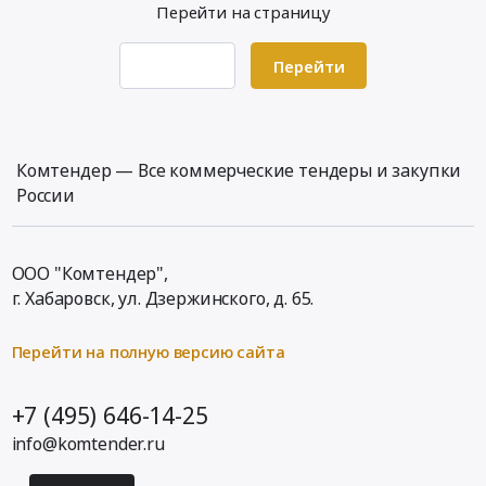
50мм.
Перейти на страницу
Поспелиха,
Облкоммунсервис
к
Цена:
Алтайский
,
настоящему
0
край
Перейти
расположенной
извещению.
руб.
,
по
Цена:
Russia,
адресу:
41000000
RU
Кировская
руб.
Алтайский
область,
Комтендер — Все коммерческие тендеры и закупки
край
г.Котельнич,
России
Уголь,
ул.
Твердое
Победы,
печное
дом
ООО "Комтендер",
топливо
84А
г. Хабаровск,
ул. Дзержинского, д. 65
.
Предмет
Тендер
тендера:
на
Поставка
Перейти на полную версию сайта
поставку
угля
каменного
каменного
угля
+7 (495) 646-14-25
марок
марки
info@komtender.ru
Др
ДР
и
для