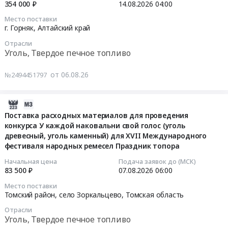
поставку
2026-
354 000 ₽
14.08.2026
04:00
каменного)
Поставка
печное
каменного
08-
для
Место поставки
каменного
топливо
угля
14
г. Горняк,
Алтайский край
нужд
угля
Предмет
at
04:00:00
ООО
марки
Отрасли
тендера:
Талицкий
ИТЭ
Уголь, Твердое печное топливо
ДПК.
Каменный
район,
Тендер
в
Цена:
уголь.
поселок
на
2026
от 06.08.26
№2494451797
1205000
Цена:
Троицкий,
поставку
-2027
руб.
0
Свердловская
угля
г.г.
руб.
область
2026-
каменного
Цена:
,
08-
для
Поставка расходных материалов для проведения
4147200
Russia,
конкурса У каждой наковальни свой голос (уголь
05
нужд
руб.
RU
древесный, уголь каменный) для XVII Международного
11:32:06
филиала
фестиваля народных ремесел Праздник топора
Свердловская
ФБУЗ
область
2026-
Центр
Начальная цена
Подача заявок до (МСК)
Уголь,
83 500 ₽
07.08.2026
06:00
08-
гигиены
Твердое
07
и
Место поставки
печное
06:00:00
эпидемиологии
Томский район, село Зоркальцево,
Томская область
топливо
в
Отрасли
Предмет
Тендер
Алтайском
Уголь, Твердое печное топливо
тендера:
на
крае