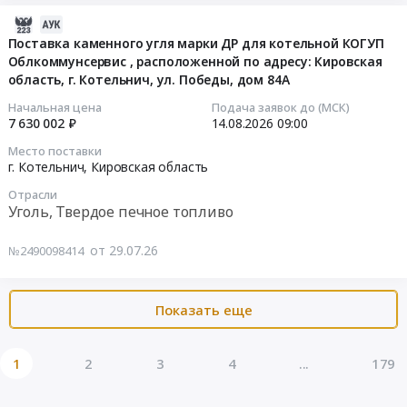
г.
4275000
печное
at
поставку
2026-
по
руб.
топливо
г.
угля
07-
Поставка каменного угля марки ДР для котельной КОГУП
май
Предмет
Мончегорск,
каменного
Облкоммунсервис , расположенной по адресу: Кировская
29
2027
тендера:
Мурманская
марок
область, г. Котельнич, ул. Победы, дом 84А
16:20:04
г.
Поставка
область
Др
(далее
Начальная цена
Подача заявок до (МСК)
каменного
,
и
2026-
7 630 002 ₽
14.08.2026
09:00
–
угля
Russia,
До
08-
товар):
Место поставки
марки
RU
Тендер
14
наименование,
г. Котельнич,
Кировская область
ДПК.
Мурманская
на
09:00:00
количество,
Цена:
Отрасли
область
поставку
ассортимент
Уголь, Твердое печное топливо
1680000
Уголь,
угля
Тендер
которого,
руб.
Твердое
каменного
на
указывается
от 29.07.26
№2490098414
печное
марок
поставку
в
топливо
Др
каменного
соответствии
Предмет
и
угля
с
Показать еще
тендера:
До
марки
требованиями,
Уголь
at
ДР
изложенными
каменный
Поспелихинский
для
1
2
3
4
...
179
в
ССОМ
район,
котельной
приложении
13-
село
КОГУП
№1