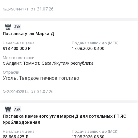
поставку
топливо
Нея,
угля
от 31.07.26
№2490444171
Предмет
Костромская
каменного
тендера:
область
марки
Поставка
2026-
,
СС
каменного
07-
Russia,
Поставка угля Марки Д
в
угля
31
RU
период
Начальная цена
Подача заявок до (МСК)
марки
07:33:28
Костромская
с
918 400 000 ₽
17.08.2026
03:00
ДПК.
область
августа
Место поставки
Цена:
2026-
Уголь,
2026
г. Алдан;г. Томмот,
Саха /Якутия/ республика
1890000
08-
Твердое
г.
Отрасли
руб.
17
печное
по
Уголь, Твердое печное топливо
03:00:00
топливо
май
Предмет
2027
от 31.07.26
№2490402814
Тендер
тендера:
г.
на
Поставка
(далее
поставку
каменного
2026-
–
угля
угля.
07-
товар):
Поставка каменного угля марки Д для котельных ГП ЯО
Марки
Цена:
Яроблводоканал
30
наименование,
Д
30362000
17:47:41
количество,
Начальная цена
Подача заявок до (МСК)
Тендер
руб.
ассортимент
88 868 425 ₽
17.08.2026
08:30