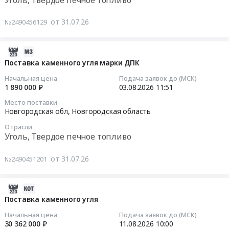
сезон
погрузочно-
обл,
Тендер
2026-
разгрузочными
Омская
на
от 31.07.26
№2490456129
2027г.г.
работами
область
поставку
Цена:
и
,
угля
9753336
доставкой
Russia,
2026-
каменного
руб.
до
RU
08-
Тендер
Поставка каменного угля марки ДПК
котельной)
Омская
03
на
Начальная цена
Подача заявок до (МСК)
at
область
12:24:01
поставку
1 890 000 ₽
03.08.2026
11:51
Кировская
Уголь,
угля
Место поставки
обл,
Твердое
2026-
каменного
Новгородская обл,
Новгородская область
Кировская
печное
08-
at
Отрасли
область
топливо
03
Хвастовичский
Уголь, Твердое печное топливо
,
Предмет
11:51:08
район,
Russia,
тендера:
железнодорожный
от 31.07.26
№2490451201
RU
Поставка
Тендер
разъезд
Кировская
угля
на
Железнодорожный;г.
область
каменного.
поставку
Сыктывкар,
2026-
Уголь,
Цена:
каменного
Коми
07-
Поставка каменного угля
Твердое
30340000
угля
республика
31
Начальная цена
Подача заявок до (МСК)
печное
руб.
марки
Калужская
10:28:38
30 362 000 ₽
11.08.2026
10:00
топливо