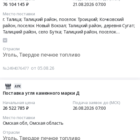
10:41:42
класс
ремесел
at
76 104 145 ₽
21.08.2026
07:00
крупности
Праздник
г.
Место поставки
2026-
50-
топора
Горняк,
г. Талица; Талицкий район, поселок Троицкий; Кочковский
08-
200
Тендер
Алтайский
район, поселок Новый Вокзал; Талицкий район, деревня Сугат;
21
мм
на
край
Талицкий район, село Бутка; Талицкий район, поселок
07:00:00
(ДГПКК,
Комсомольский,
Новосибирская область
,
Свердловская
поставку
,
ДГПКО)
область
расходных
Russia,
Отрасли
Тендер
ГОСТ
материалов
RU
Уголь, Твердое печное топливо
на
32347-
для
Алтайский
поставку
2013.
проведения
край
от 05.08.26
№2494076477
каменного
Серийный
конкурса
Уголь,
угля
выпуск
У
Твердое
Тендер
Тендер
2026-
каждой
печное
на
на
08-
наковальни
Поставка угля каменного марки Д
топливо
поставку
уголь
04
свой
Предмет
Начальная цена
Подача заявок до (МСК)
каменного
каменный
14:24:33
голос
тендера:
26 522 785 ₽
26.08.2026
07:00
угля
марки
(уголь
Поставка
Место поставки
at
ДГ,
2026-
древесный,
угля
Омская обл,
Омская область
г.
рассортированный,
08-
уголь
каменного
Отрасли
Талица;
класс
26
каменный)
для
Уголь, Твердое печное топливо