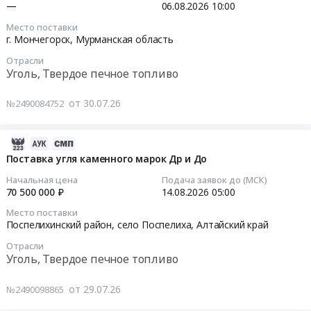
марки
09:54:34
—
06.08.2026
10:00
Саха
Твердое
каменного.
Ивановская
ДПК
/
печное
Цена:
Место поставки
область
Тендер
2026-
г. Мончегорск,
Мурманская область
Якутия/
топливо
894216
Уголь,
на
08-
республика
Предмет
руб.
Твердое
Отрасли
поставку
06
Уголь,
тендера:
Уголь, Твердое печное топливо
печное
каменного
10:00:00
Твердое
Поставка
топливо
угля
печное
каменного
от 30.07.26
№2490084752
Предмет
марки
Тендер
топливо
угля
тендера:
ДПК
на
Предмет
на
Поставка
at
уголь
2026-
тендера:
отопительный
каменного
Новгородская
каменный
07-
Поставка угля каменного марок Др и До
Поставка
сезон
угля.
обл,
ССОМ
29
угля
2026-
Начальная цена
Подача заявок до (МСК)
Цена:
Новгородская
13-
16:58:43
70 500 000 ₽
14.08.2026
05:00
каменного
2027
54530000
область
50мм
марки
годов
руб.
Место поставки
,
Тендер
2026-
СС
для
Поспелихинский район, село Поспелиха,
Алтайский край
Russia,
на
08-
в
нужд
RU
Отрасли
уголь
14
период
Савинского
Уголь, Твердое печное топливо
Новгородская
каменный
05:00:00
с
МУП
область
ССОМ
августа
Альтернатива-2.
от 29.07.26
№2490098865
Уголь,
13-
Тендер
2026
Цена:
Твердое
50мм
на