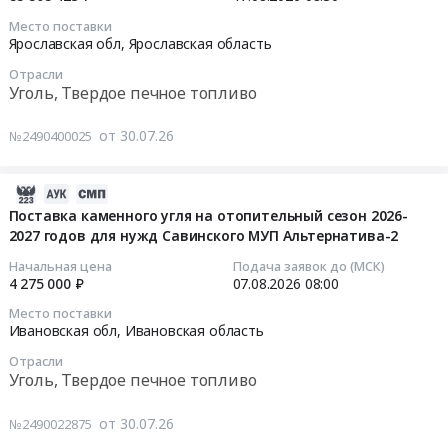
на
2026-
которого,
Место поставки
поставку
08-
указывается
Ярославская обл,
Ярославская область
угля
17
в
Отрасли
Марки
08:30:00
соответствии
Уголь, Твердое печное топливо
Д
с
at
Тендер
требованиями,
от 30.07.26
№2490400025
г.
на
изложенными
Алдан;г.
поставку
в
Томмот,
каменного
приложении
2026-
Саха
угля
№1
08-
Поставка каменного угля на отопительный сезон 2026-
/
марки
2027 годов для нужд Савинского МУП Альтернатива-2
к
07
Якутия/
Д
настоящему
18:27:15
Начальная цена
Подача заявок до (МСК)
республика
для
извещению
4 275 000 ₽
07.08.2026
08:00
,
котельных
Тендер
2026-
Место поставки
Russia,
ГП
на
08-
Ивановская обл,
Ивановская область
RU
ЯО
поставку
07
Отрасли
Саха
Яроблводоканал
угля
08:00:00
Уголь, Твердое печное топливо
/
Тендер
каменного
Якутия/
на
марки
Тендер
от 30.07.26
№2490022875
республика
поставку
СС
на