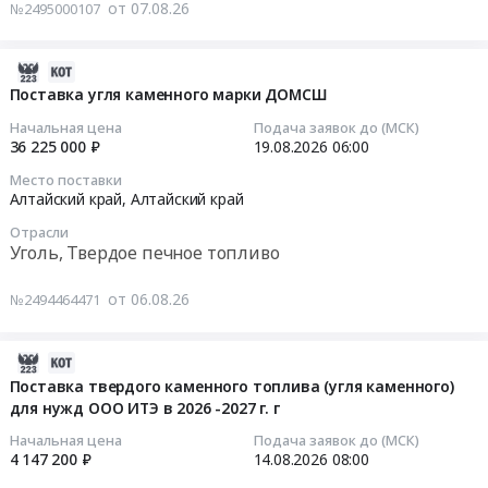
поставку
от 07.08.26
№2495000107
Russia,
,
каменного
RU
Russia,
угля
Псковская
RU
2026-
для
область
Новосибирская
08-
Поставка угля каменного марки ДОМСШ
филиалов
Уголь,
область
06
Качугский
Начальная цена
Подача заявок до (МСК)
Твердое
Уголь,
20:42:34
,
36 225 000 ₽
19.08.2026
06:00
печное
Твердое
Усть-
Место поставки
топливо
печное
2026-
Ордынский
Алтайский край,
Алтайский край
Предмет
топливо
08-
,
Отрасли
тендера:
Предмет
19
Иркутский
Уголь, Твердое печное топливо
Поставка
тендера:
06:00:00
АО
угля
Приобретение
ДСИО
от 06.08.26
№2494464471
каменного
угля
Тендер
Тендер
для
каменного.
на
на
нужд
Цена:
поставку
поставку
2026-
МП
2324000
угля
каменного
08-
Поставка твердого каменного топлива (угля каменного)
г.
руб.
каменного
угля
для нужд ООО ИТЭ в 2026 -2027 г. г
06
Пскова
марки
для
18:09:28
Начальная цена
Подача заявок до (МСК)
Горводоканал.
ДОМСШ
филиалов
4 147 200 ₽
14.08.2026
08:00
Цена:
Тендер
Качугский
2026-