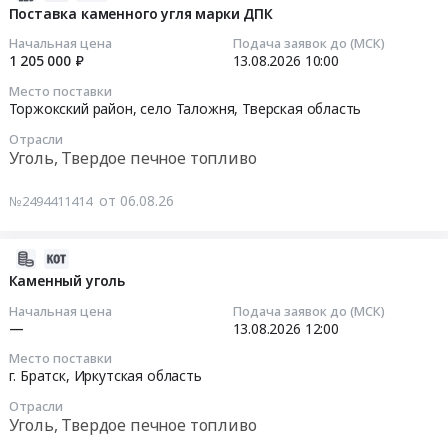
Предмет
Оек,
Тендер
каменного
08-
Поставка каменного угля марки ДПК
тендера:
Иркутская
на
угля
06
Начальная цена
Подача заявок до (МСК)
Поставка
область
поставку
марки
11:06:02
1 205 000 ₽
13.08.2026
10:00
угля
,
твердого
ДПК
каменного
Место поставки
Russia,
каменного
Тендер
2026-
Торжокский район, село Таложня,
Тверская область
марки
RU
топлива
на
08-
ДОМСШ.
Иркутская
(угля
Отрасли
поставку
13
Уголь, Твердое печное топливо
Цена:
область
каменного)
каменного
10:00:00
36225000
Уголь,
для
угля
от 06.08.26
руб.
№2494411414
Твердое
нужд
марки
Тендер
печное
ООО
ДПК
на
топливо
ИТЭ
at
поставку
2026-
Предмет
в
Торжокский
каменного
08-
Каменный уголь
тендера:
2026-
район,
угля
06
Начальная цена
Подача заявок до (МСК)
Поставка
2027
село
марки
09:31:44
—
13.08.2026
12:00
каменного
г.г
Таложня,
ДПК
угля
at
Место поставки
Тверская
Тендер
2026-
г. Братск,
Иркутская область
для
г.
область
на
08-
филиалов
Санкт-
,
Отрасли
поставку
13
Уголь, Твердое печное топливо
Качугский
Петербург;г.
Russia,
каменного
12:00:00
,
Кронштадт,