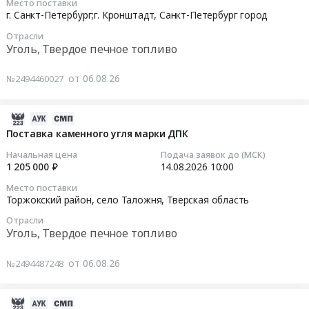
Место поставки
6807600
на
,
08-
г. Санкт-Петербург;г. Кронштадт,
Санкт-Петербург город
руб.
поставку
Усть-
14
Отрасли
угля
Ордынский
08:00:00
Уголь, Твердое печное топливо
каменного
,
марки
Иркутский
Тендер
от 06.08.26
№2494460027
ДОМСШ
АО
на
at
ДСИО
поставку
Алтайский
at
твердого
2026-
край,
г.
каменного
08-
Поставка каменного угля марки ДПК
Алтайский
Иркутск;Качугский
топлива
06
Начальная цена
Подача заявок до (МСК)
край
район,
(угля
17:50:46
1 205 000 ₽
14.08.2026
10:00
,
рабочий
каменного)
Место поставки
Russia,
поселок
для
2026-
Торжокский район, село Таложня,
Тверская область
RU
Качуг;Иркутский
нужд
08-
Алтайский
Отрасли
район,
ООО
14
Уголь, Твердое печное топливо
край
поселок
ИТЭ
10:00:00
Уголь,
Малая
в
от 06.08.26
№2494487248
Твердое
Топка;Иркутский
2026-
Тендер
печное
район,
2027
на
топливо
село
г.г
поставку
2026-