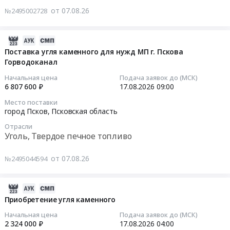
RU
уголя
от 07.08.26
№2495002728
Хакасия
марки
Тендер
республика
ДР
на
Уголь,
at
поставку
2026-
Твердое
Респ.
каменного
08-
Поставка угля каменного для нужд МП г. Пскова
печное
Алтай;Майминский
угля
Горводоканал
07
топливо
район,
Тендер
10:42:04
Начальная цена
Подача заявок до (МСК)
Предмет
село
на
6 807 600 ₽
17.08.2026
09:00
тендера:
Майма,
поставку
2026-
Поставка
Место поставки
Алтай
каменного
08-
город Псков,
Псковская область
каменного
республика
угля
17
угля
,
Отрасли
at
09:00:00
Уголь, Твердое печное топливо
марки
Russia,
Респ.
ДСШ.
RU
Бурятия,
Тендер
от 07.08.26
Цена:
№2495044594
Алтай
Бурятия
на
17670000
республика
республика
поставку
руб.
Уголь,
,
угля
2026-
Твердое
Russia,
каменного
08-
Приобретение угля каменного
печное
RU
для
07
Начальная цена
Подача заявок до (МСК)
топливо
Бурятия
нужд
09:43:19
2 324 000 ₽
17.08.2026
04:00
Предмет