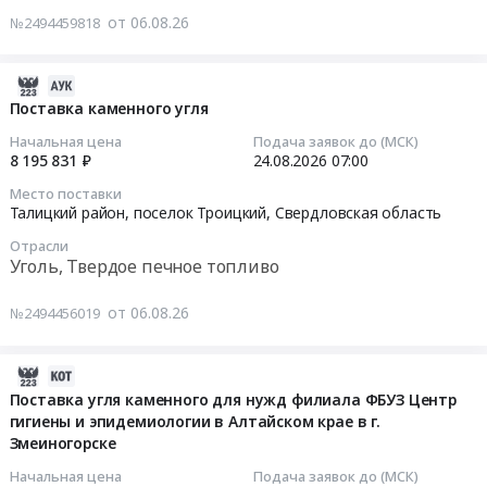
RU
угля
Усть-
от 06.08.26
Санкт-
№2494459818
Тверская
марки
Тендер
Ордынский
Петербург
область
ДПК
на
,
город
Уголь,
at
каменный
2026-
Иркутский
,
Твердое
Торжокский
уголь
08-
Поставка каменного угля
АО
Russia,
печное
район,
Тендер
06
ДСИО.
Начальная цена
Подача заявок до (МСК)
RU
топливо
село
на
09:30:03
8 195 831 ₽
24.08.2026
07:00
Цена:
Санкт-
Предмет
Таложня,
каменный
5202000
Петербург
тендера:
Место поставки
Тверская
уголь
2026-
Талицкий район, поселок Троицкий,
Свердловская область
руб.
город
Поставка
область
at
08-
Уголь,
каменного
,
Отрасли
г.
24
Твердое
угля
Уголь, Твердое печное топливо
Russia,
Братск,
07:00:00
печное
марки
RU
Иркутская
топливо
ДПК.
от 06.08.26
№2494456019
Тверская
область
Тендер
Предмет
Цена:
область
,
на
тендера:
1205000
Уголь,
Russia,
поставку
2026-
Поставка
руб.
Твердое
RU
каменного
08-
Поставка угля каменного для нужд филиала ФБУЗ Центр
твердого
печное
Иркутская
угля
гигиены и эпидемиологии в Алтайском крае в г.
06
каменного
топливо
область
Тендер
Змеиногорске
09:11:24
топлива
Предмет
Уголь,
на
Начальная цена
Подача заявок до (МСК)
(угля
тендера:
Твердое