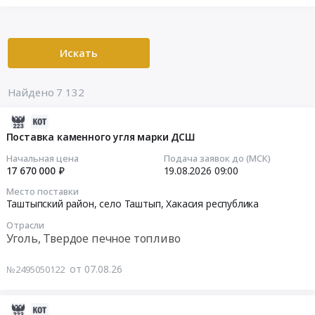
Искать
Найдено 7 132
2026-
08-
Поставка каменного угля марки ДСШ
07
Начальная цена
Подача заявок до (МСК)
13:36:27
17 670 000 ₽
19.08.2026
09:00
Место поставки
2026-
Таштыпский район, село Таштып,
Хакасия республика
08-
Отрасли
19
Уголь, Твердое печное топливо
09:00:00
от 07.08.26
№2495050122
Тендер
на
поставку
2026-