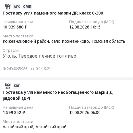
руб.
-200
для
RU
поставку
поставку
2026-
мм
XVII
Новосибирская
угля
каменного
08-
Поставку угля каменного марки ДР, класс 0-300
(ДГПКК,
Международного
область
каменного
угля
04
ДГПКО)
Начальная цена
Подача заявок до (МСК)
фестиваля
Уголь,
сортового
марки
12:11:06
10 939 680 ₽
12.08.2026
10:15
ГОСТ
народных
Твердое
марки
ДПК
32347-
ремесел
печное
Место поставки
ДПК,
Тендер
2026-
2013.
Кожевниковский район, село Кожевниково,
Томская область
Праздник
топливо
для
на
08-
Серийный
топора.
Предмет
нужд
Отрасли
поставку
12
выпуск.
Цена:
Уголь, Твердое печное топливо
тендера:
МУП
каменного
10:15:00
Цена:
83500
Уголь
Тепловые
угля
0
руб.
от 04.08.26
каменный
№2494095986
сети
марки
Тендер:
руб.
марки
at
ДПК
Поставку
ДОМСШ,
Городецкий
at
угля
2026-
фракция
район,
Новгородская
каменного
08-
Поставка угля каменного необогащённого марки Д
0-
Нижегородская
обл,
марки
рядовой (ДР)
04
50
область
Новгородская
ДР,
10:57:18
Начальная цена
Подача заявок до (МСК)
мм.
,
область
класс
1 599 352 ₽
12.08.2026
06:00
Цена:
Russia,
,
0-
2026-
86000000
Место поставки
RU
Russia,
300
08-
Алтайский край,
Алтайский край
руб.
Нижегородская
RU
Тендер:
12