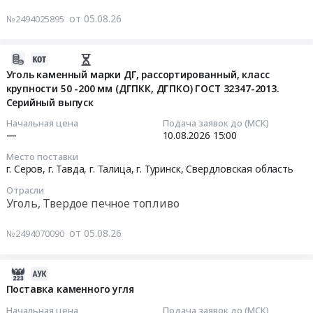
Поставка
поставку
в
от 05.08.26
№2494025895
каменного
расходных
г.Змеиногорске
угля.
материалов
Тендер
Цена:
2026-
для
на
8195831
08-
Уголь каменный марки ДГ, рассортированный, класс
проведения
поставку
крупности 50 -200 мм (ДГПКК, ДГПКО) ГОСТ 32347-2013.
руб.
05
конкурса
угля
Серийный выпуск
11:10:19
У
каменного
каждой
для
Начальная цена
Подача заявок до (МСК)
2026-
—
10.08.2026
15:00
наковальни
нужд
08-
свой
филиала
Место поставки
10
голос
ФБУЗ
г. Серов, г. Тавда, г. Талица, г. Туринск,
Свердловская область
15:00:00
(уголь
Центр
Отрасли
древесный,
гигиены
Уголь, Твердое печное топливо
Тендер
уголь
и
на
каменный)
эпидемиологии
от 05.08.26
№2494070090
уголь
для
в
каменный
XVII
Алтайском
2026-
марки
Международного
крае
08-
ДГ,
Поставка каменного угля
фестиваля
в
05
рассортированный,
народных
г.Змеиногорске
Начальная цена
Подача заявок до (МСК)