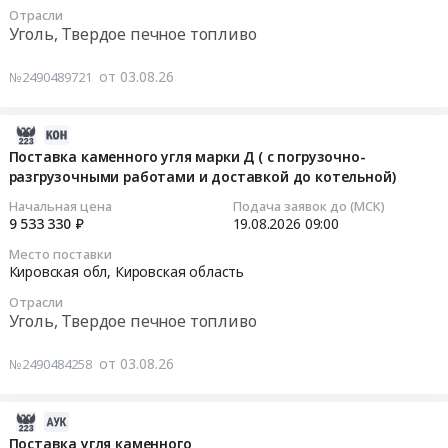
на
Пригородный
Отрасли
19
необогащённого
закупку
район,
Уголь, Твердое печное топливо
08:00:00
марки
каменного
п.
Д
угля
Черноисточинск,
от 03.08.26
№2490489721
Тендер
рядовой
на
Свердловская
на
(ДР).
отопительный
область
поставку
Цена:
сезон
,
2026-
угля
1599352
2026-
Russia,
08-
Поставка каменного угля марки Д ( с погрузочно-
каменного
руб.
2027г.г
разгрузочными работами и доставкой до котельной)
RU
03
Тендер
at
Свердловская
09:25:46
Начальная цена
Подача заявок до (МСК)
на
Заволжский
область
9 533 330 ₽
19.08.2026
09:00
поставку
район,
Уголь,
2026-
Место поставки
угля
село
Твердое
08-
Кировская обл,
Кировская область
каменного
Колшево;Заволжский
печное
19
Отрасли
at
район,
топливо
09:00:00
Уголь, Твердое печное топливо
Свердловская
село
Предмет
обл,
Воздвиженье;Заволжский
тендера:
Тендер
от 03.08.26
№2490484258
Свердловская
район,
Поставка
на
область
село
каменного
поставку
,
Есиплево;Заволжский
угля
каменного
2026-
Russia,
район,
марки
угля
08-
Поставка угля каменного