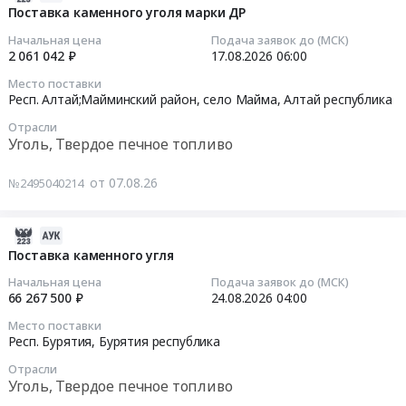
каменного
08-
Поставка каменного уголя марки ДР
угля
07
Начальная цена
Подача заявок до (МСК)
марки
11:03:28
2 061 042 ₽
17.08.2026
06:00
ДСШ
Место поставки
Тендер
2026-
Респ. Алтай;Майминский район, село Майма,
Алтай республика
на
08-
Отрасли
поставку
17
Уголь, Твердое печное топливо
каменного
06:00:00
угля
от 07.08.26
№2495040214
марки
Тендер
ДСШ
на
at
поставку
2026-
Таштыпский
каменного
08-
Поставка каменного угля
район,
уголя
07
Начальная цена
Подача заявок до (МСК)
село
марки
10:51:22
66 267 500 ₽
24.08.2026
04:00
Таштып,
ДР
Место поставки
Хакасия
Тендер
2026-
Респ. Бурятия,
Бурятия республика
республика
на
08-
,
Отрасли
поставку
24
Уголь, Твердое печное топливо
Russia,
каменного
04:00:00