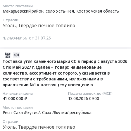
ДПК
область
Место поставки
Предмет
Тендер
,
2026-
Макарьевский район, село Усть-Нея,
Костромская область
тендера:
на
Russia,
08-
Поставка
Отрасли
поставку
RU
11
Уголь, Твердое печное топливо
каменного
каменного
Коми
10:00:00
угля
угля
республика
от 31.07.26
№2490448156
марки
марки
Уголь,
Тендер
Д
ДПК
Твердое
на
(
at
печное
поставку
2026-
с
Новгородская
топливо
каменного
07-
Поставка угля каменного марки СС в период с августа 2026
погрузочно-
обл,
Предмет
угля
г. по май 2027 г. (далее – товар): наименование,
31
разгрузочными
Новгородская
тендера:
Тендер
количество, ассортимент которого, указывается в
09:01:38
работами
область
Поставка
соответствии с требованиями, изложенными в
на
и
,
приложении №1 к настоящему извещению
угля
поставку
2026-
доставкой
Russia,
каменного.
каменного
08-
Начальная цена
Подача заявок до (МСК)
до
RU
Цена:
угля
41 000 000 ₽
13.08.2026
09:00
13
котельной).
Новгородская
467591350
at
09:00:00
Место поставки
Цена:
область
руб.
Макарьевский
Респ. Саха /Якутия/,
Саха /Якутия/ республика
9533330
Уголь,
район,
Тендер
Отрасли
руб.
Твердое
село
на
Уголь, Твердое печное топливо
печное
Усть-