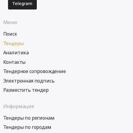
До.
котельной
Telegram
Цена:
КОГУП
70500000
Облкоммунсервис
руб.
Меню
,
расположенной
Поиск
по
адресу:
Тендеры
Кировская
Аналитика
область,
г.Котельнич,
Контакты
ул.
Тендерное сопровождение
Победы,
Электронная подпись
дом
84А
Разместить тендер
at
г.
Информация
Котельнич,
Кировская
Тендеры по регионам
область
,
Тендеры по городам