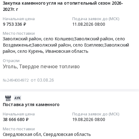
Уголь,
рядовой
08-
марки
Закупка каменного угля на отопительный сезон 2026-
Твердое
(ДР)
2027г. г
03
ДПК
печное
at
12:34:25
для
Начальная цена
Подача заявок до (МСК)
топливо
Алтайский
нужд
9 753 336 ₽
11.08.2026
08:00
Предмет
край,
2026-
Черноисточинского
Место поставки
тендера:
Алтайский
08-
психоневрологического
Заволжский район, село Колшево;Заволжский район, село
Поставку
край
11
отделения
Воздвиженье;Заволжский район, село Есиплево;Заволжский
угля
,
08:00:00
Тендер
район, село Курень,
Ивановская область
каменного
Russia,
на
Отрасли
марки
RU
Тендер
поставку
Уголь, Твердое печное топливо
ДР,
Алтайский
на
каменного
класс
край
закупку
угля
от 03.08.26
№2494004972
0-
Уголь,
каменного
марки
300.
Твердое
угля
ДПК
Цена:
2026-
печное
на
для
10939680
08-
Поставка угля каменного
топливо
отопительный
нужд
руб.
03
Предмет
сезон
Черноисточинского
Начальная цена
Подача заявок до (МСК)
10:26:28
тендера:
2026-
психоневрологического
38 666 680 ₽
19.08.2026
08:00
Поставка
2027г.г
отделения
Место поставки
2026-
угля
Тендер
at
Свердловская обл,
Свердловская область
08-
каменного