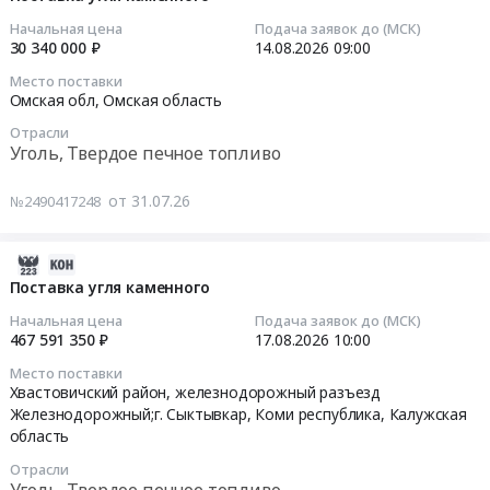
RU
село
ДПК
марки
04
Начальная цена
Подача заявок до (МСК)
Свердловская
Курень,
для
Д
23:41:02
30 340 000 ₽
14.08.2026
09:00
область
Ивановская
нужд
(
Место поставки
Уголь,
область
Черноисточинского
с
2026-
Омская обл,
Омская область
Твердое
,
психоневрологического
погрузочно-
08-
печное
Отрасли
Russia,
отделения.
разгрузочными
14
Уголь, Твердое печное топливо
топливо
RU
Цена:
работами
09:00:00
Предмет
Ивановская
1253700
и
от 31.07.26
№2490417248
тендера:
область
руб.
доставкой
Тендер
Поставка
Уголь,
до
на
угля
Твердое
котельной)
поставку
2026-
каменного.
печное
Тендер
угля
07-
Поставка угля каменного
Цена:
топливо
на
каменного
31
Начальная цена
Подача заявок до (МСК)
38666680
Предмет
поставку
Тендер
13:07:25
467 591 350 ₽
17.08.2026
10:00
руб.
тендера:
каменного
на
Место поставки
Закупка
угля
поставку
2026-
Хвастовичский район, железнодорожный разъезд
каменного
марки
угля
08-
Железнодорожный;г. Сыктывкар,
Коми республика
,
Калужская
угля
Д
каменного
17
область
на
(
at
10:00:00
Отрасли
отопительный
с
Омская
Уголь, Твердое печное топливо