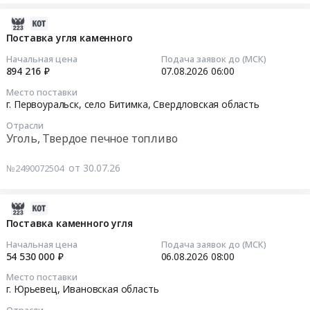
Уголь,
каменного
в
поставку
Твердое
угля
период
каменного
2026-
печное
марки
с
угля
08-
Поставка угля каменного
топливо
Д
августа
на
07
Начальная цена
Подача заявок до (МСК)
Предмет
для
2026
отопительный
14:02:06
894 216 ₽
07.08.2026
06:00
тендера:
котельных
г.
сезон
Место поставки
Поставка
ГП
по
2026-
2026-
г. Первоуральск, село Битимка,
Свердловская область
угля
ЯО
май
2027
08-
Марки
Отрасли
Яроблводоканал
2027
годов
07
Уголь, Твердое печное топливо
Д.
at
г.
для
06:00:00
Цена:
Ярославская
(далее
нужд
от 30.07.26
№2490072504
918400000
обл,
–
Савинского
Тендер
руб.
Ярославская
товар):
МУП
на
область
наименование,
Альтернатива-2
поставку
2026-
,
количество,
Тендер
угля
08-
Поставка каменного угля
Russia,
ассортимент
на
каменного
07
Начальная цена
Подача заявок до (МСК)
RU
которого,
поставку
Тендер
13:02:09
54 530 000 ₽
06.08.2026
08:00
Ярославская
указывается
каменного
на
Место поставки
область
в
угля
поставку
2026-
г. Юрьевец,
Ивановская область
Уголь,
соответствии
на
угля
08-
Твердое