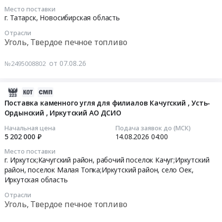
республика
МП
тендера:
Место поставки
Уголь,
г.
2026-
г. Татарск,
Новосибирская область
Поставка
Твердое
Пскова
08-
каменного
печное
Отрасли
Горводоканал
17
Уголь, Твердое печное топливо
уголя
топливо
Тендер
04:00:00
марки
Предмет
на
от 07.08.26
ДР.
№2495008802
тендера:
поставку
Тендер
Цена:
Поставка
угля
на
2061042
каменного
каменного
приобретение
2026-
руб.
угля.
для
угля
08-
Поставка каменного угля для филиалов Качугский , Усть-
Цена:
нужд
каменного
Ордынский , Иркутский АО ДСИО
07
66267500
МП
Тендер
05:21:39
Начальная цена
Подача заявок до (МСК)
руб.
г.
на
5 202 000 ₽
14.08.2026
04:00
Пскова
приобретение
2026-
Место поставки
Горводоканал
угля
08-
г. Иркутск;Качугский район, рабочий поселок Качуг;Иркутский
at
каменного
14
район, поселок Малая Топка;Иркутский район, село Оек,
город
at
04:00:00
Иркутская область
Псков,
г.
Отрасли
Псковская
Татарск,
Тендер
Уголь, Твердое печное топливо
область
Новосибирская
на
,
область