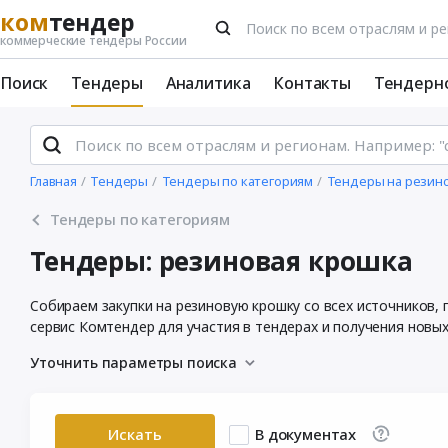
ком
тендер
коммерческие тендеры России
Поиск
Тендеры
Аналитика
Контакты
Тендерн
Главная
Тендеры
Тендеры по категориям
Тендеры на резин
Тендеры по категориям
Тендеры: резиновая крошка
Собираем закупки на резиновую крошку со всех источников,
сервис Комтендер для участия в тендерах и получения новых
Уточнить параметры поиска
Искать
В документах