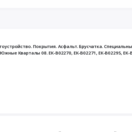
гоустройство. Покрытия. Асфальт. Брусчатка. Специальны
ные Кварталы 08. ЕК-В02270, ЕК-В02271, ЕК-В02295, ЕК-В