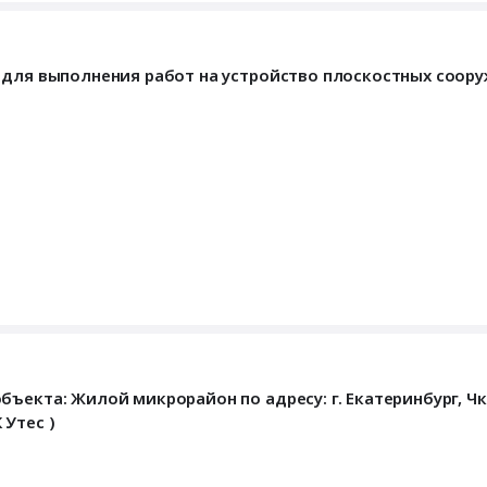
 для выполнения работ на устройство плоскостных соор
портивные площадки
ъекта: Жилой микрорайон по адресу: г. Екатеринбург, Ч
 Утес )