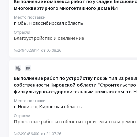
Выполнение комплекса работ по укладке бесшовн
Благоустройство.
05
многоквартирного многоэтажного дома №1
Покрытия.
12:50:20
Асфальт.
:
Место поставки
Брусчатка.
г. Обь,
Новосибирская область
2026-
Специальные
08-
Отрасли
покрытия.
18
Благоустройство и озеленение
Специальные
00:00:00
элементы.
:
№2494028814
от 05.08.26
Подпорные
Тендер
стены.
на
Объект:
2026-
выполнение
Южные
08-
комплекса
Выполнение работ по устройству покрытия из рез
Кварталы
06
работ
собственности Кировской области "Строительство
08.
15:18:11
по
физкультурно-оздоровительным комплексом в г. Но
ЕК-
:
укладке
В02270,
2026-
бесшовного
Место поставки
ЕК-
08-
г. Нолинск,
Кировская область
покрытия
В02271,
06
из
Отрасли
ЕК-
16:00:00
резиновой
Проектные работы в области строительства и ремон
В02295,
:
крошки
ЕК-
Тендер
на
№2490456400
от 31.07.26