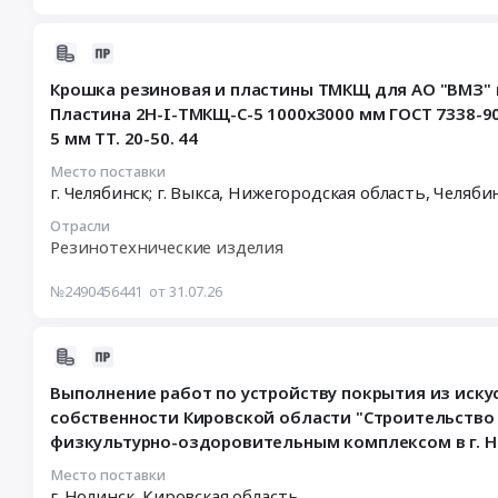
В02309,
на
придомовой
ЕК-
выполнение
территории
В02335,
работ
2026-
многоквартирного
ЕК-
по
07-
многоэтажного
Крошка резиновая и пластины ТМКЩ для АО "ВМЗ" и 
В02287
устройству
31
дома
Пластина 2Н-I-ТМКЩ-С-5 1000х3000 мм ГОСТ 7338-90
Тендер
покрытия
13:02:45
№1
5 мм ТТ. 20-50. 44
на
из
:
Тендер
инженерную
резиновой
2026-
на
Место поставки
подготовка.
крошки
08-
г. Челябинск; г. Выкса,
Нижегородская область
,
Челябин
выполнение
Организация
на
21
комплекса
Отрасли
рельефа.
объекта
23:59:00
работ
Резинотехнические изделия
Благоустройство.
капитального
:
по
Покрытия.
строительства
Тендер
укладке
№2490456441
от 31.07.26
Асфальт.
государственной
на
бесшовного
Брусчатка.
собственности
крошку
покрытия
Специальные
Кировской
резиновая
2026-
из
покрытия.
области
и
08-
резиновой
Выполнение работ по устройству покрытия из иску
Специальные
"Строительство
пластины
05
крошки
собственности Кировской области "Строительство
элементы.
здания
ТМКЩ
13:26:13
на
физкультурно-оздоровительным комплексом в г. Но
Подпорные
для
для
:
придомовой
стены.
размещения
АО
2026-
территории
Место поставки
Объект:
общеобразовательной
"ВМЗ"
08-
г. Нолинск,
Кировская область
многоквартирного