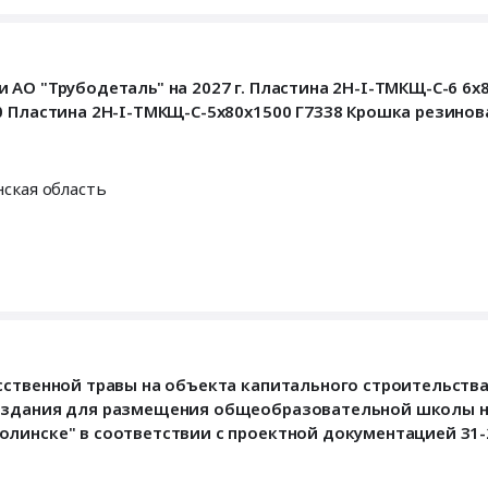
АО "Трубодеталь" на 2027 г. Пластина 2Н-I-ТМКЩ-С-6 6х
 Пластина 2H-I-ТМКЩ-C-5х80х1500 Г7338 Крошка резиновая
ская область
сственной травы на объекта капитального строительств
 здания для размещения общеобразовательной школы на
линске" в соответствии с проектной документацией 31-