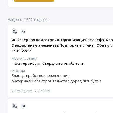
Найдено 2 707 тендеров
2026-
08-
Инженерная подготовка. Организация рельефа. Бла
07
Специальные элементы. Подпорные стены. Объект: Юж
13:32:46
ЕК-В02287
:
2026-
Место поставки
08-
г. Екатеринбург,
Свердловская область
17
Отрасли
15:00:00
Благоустройство и озеленение
:
Материалы для строительства дорог, ЖД путей
Тендер
на
№2495042221
от 07.08.26
инженерную
подготовка.
Организация
2026-
рельефа.
08-