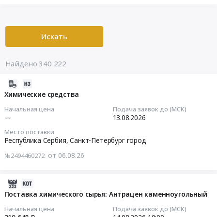
Искать
Найдено 340 222
2026-
08-
Химические средства
06
Начальная цена
Подача заявок до (МСК)
20:06:17
—
13.08.2026
Место поставки
2026-
Республика Сербия,
Санкт-Петербург город
08-
от 06.08.26
№2494460272
13
00:00:00
2026-
Тендер
08-
Поставка химического сырья: Антрацен каменноугольный
на
06
Начальная цена
Подача заявок до (МСК)
химические
19:57:19