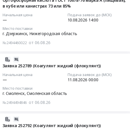
Ортофосфорная кислота ГОСТ 10678-76 марка А (пищевая),
каменноугольный.
Вологодская
(
реагентов
в кубе или канистрах 73 или 85%
06
Цена:
область
ВНИИПРХ
для
18:09:04
219648
Начальная цена
Подача заявок до (МСК)
Ленинградская
)
химического
руб.
—
10.08.2026
14:00
область
Тендер
и
2026-
Ярославская
Место поставки
на
микробиологического
08-
г. Дзержинск,
Нижегородская область
область
поставку
анализа
10
,
химических
от 06.08.26
№2494460022
природных
14:00:00
Russia,
материалов
вод
RU
для
в
Тендер
2026-
Вологодская
нужд
рамках
на
08-
Заявка 252789 (Коагулянт жидкий (флокулянт))
область
филиала
научных
ортофосфорную
06
Химические
по
Начальная цена
Подача заявок до (МСК)
работ
кислота
17:31:01
реактивы,
—
11.08.2026
00:00
пресноводному
ИПЭЭ
ГОСТ
Кислоты,
рыбному
РАН
Место поставки
10678-
2026-
Щелочи
хозяйству
г. Смоленск,
Смоленская область
Тендер
76
08-
Предмет
ФГБНУ
на
марка
от 06.08.26
№2494494846
11
тендера:
ВНИРО
поставку
А
00:00:00
поставка
(
реагентов
(пищевая),
железного
ВНИИПРХ
2026-
для
в
Тендер
купороса
)
08-
Заявка 252792 (Коагулянт жидкий (флокулянт))
химического
кубе
на