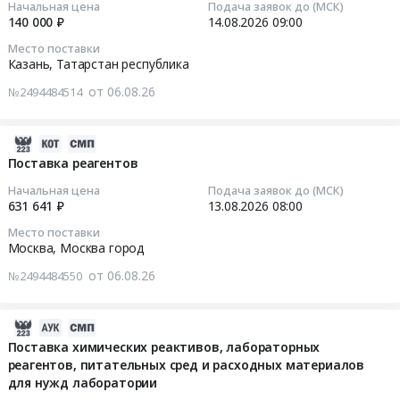
и
Экстра
Начальная цена
Подача заявок до (МСК)
реактивы,
лаборатории
15:26:05
обслуживание
140 000 ₽
14.08.2026
09:00
ГОСТ
Кислоты,
цементных
Предмет
Р
Место поставки
Щелочи
заводов
2026-
тендера:
Казань,
Татарстан республика
55878-
Предмет
ООО
08-
Право
2013
тендера:
от 06.08.26
№2494484514
Цементум
14
заключения
для
Химия.
Центр
09:00:00
договора
нужд
Цена:
(г.
на
2026-
филиала
0
Коломна
Тендер
поставку
08-
Поставка реагентов
ПАО
руб.
Московской
на
алюминия
06
Россети
Начальная цена
Подача заявок до (МСК)
обл.,
поставку
сульфата
15:26:03
Юг-
631 641 ₽
13.08.2026
08:00
г.Воскресенск
соли
технического
Кубаньэнерго
Место поставки
Московской
технической
(1
2026-
at
Москва,
Москва город
обл.
Тендер
квартал)
08-
г.
и
на
от 06.08.26
для
№2494484550
13
Усть-
пос.Ферзиково
поставку
нужд
08:00:00
Лабинск,
Калужской
соли
филиала
Краснодарский
2026-
области)
технической
"Марий
Тендер
край
08-
Поставка химических реактивов, лабораторных
Тендер
at
Эл
на
,
реагентов, питательных сред и расходных материалов
06
на
Казань,
и
поставку
Russia,
для нужд лаборатории
15:24:38
поставку
Татарстан
Чувашии"
реагентов
RU