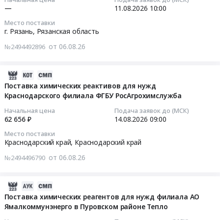
область
(сухого),
,
изопропиловый,
—
11.08.2026
10:00
Предмет
,
проводимый
Russia,
2026-
ацетон.
тендера:
Russia,
Место поставки
консолидировано
RU
08-
Цена:
Поставка
г. Рязань,
Рязанская область
RU
ООО
Татарстан
11
0
растворителя
Московская
от 06.08.26
№2494492896
УК
республика
10:00:00
руб.
(спирта)
область
РОСВОДОКАНАЛ
Химические
для
Технические
для
реактивы,
Тендер
лаборатории
2026-
соли
нужд
Кислоты,
на
цементных
08-
Поставка химических реактивов для нужд
Предмет
ООО
Щелочи
поставку
заводов
Краснодарского филиала ФГБУ РосАгрохимслужба
06
тендера:
Тюмень
Предмет
фракции
ООО
15:03:43
Поставка
Начальная цена
Подача заявок до (МСК)
Водоканал
тендера:
изобутановой
Цементум
62 656 ₽
14.08.2026
09:00
технической
Тендер
Поставка
марки
Центр
2026-
соли.
Место поставки
на
химических
Высшая
(г.
08-
Цена:
Краснодарский край,
Краснодарский край
поставку
реактивов,
ТУ
Коломна
14
0
сульфата
лабораторных
от 06.08.26
0272-
№2494496790
Московской
09:00:00
руб.
алюминия
реагентов,
025-
обл.,
(сухого),
питательных
00151638
г.Воскресенск
Тендер
2026-
проводимый
сред
изм.
Московской
на
08-
Поставка химических реагентов для нужд филиала АО
консолидировано
и
№1-
обл.
поставку
Ямалкоммунэнерго в Пуровском районе Тепло
06
ООО
расходных
4;
и
химических
15:00:43