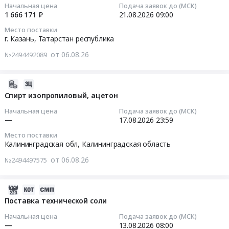
растворителя
республика
Начальная цена
Подача заявок до (МСК)
ПАО
Тендер
Краснодарский
2026-
1 666 171 ₽
21.08.2026
09:00
(спирта)
,
"Т
на
край
08-
для
Russia,
Место поставки
Плюс".
поставку
Прочая
21
г. Казань,
Татарстан республика
лаборатории
RU
Цена:
реагентов
химическая
09:00:00
цементных
Татарстан
6916343
от 06.08.26
at
№2494492089
продукция
заводов
республика
руб.
Москва,
Предмет
Тендер
ООО
Технические
Москва
тендера:
на
2026-
Цементум
соли
город
Поставка
поставку
08-
Спирт изопропиловый, ацетон
Центр
Предмет
,
спирта
химических
06
(г.
тендера:
Russia,
Начальная цена
Подача заявок до (МСК)
этилового
реактивов,
15:16:44
Коломна
Поставка
—
17.08.2026
23:59
RU
технического
лабораторных
Московской
соли
Москва
марки
Место поставки
реагентов,
2026-
обл.,
технической.
Калининградская обл,
Калининградская область
город
Экстра
питательных
08-
г.Воскресенск
Цена:
Химические
ГОСТ
от 06.08.26
сред
№2494497575
17
Московской
140000
реактивы,
Р
и
23:59:00
обл.
руб.
Кислоты,
55878-
расходных
и
2026-
Щелочи
2013
материалов
Тендер:
пос.Ферзиково
08-
Поставка технической соли
Предмет
для
для
Спирт
Калужской
06
тендера:
нужд
нужд
Начальная цена
Подача заявок до (МСК)
изопропиловый,
области)
15:16:43
Поставка
филиала
—
13.08.2026
08:00
лаборатории