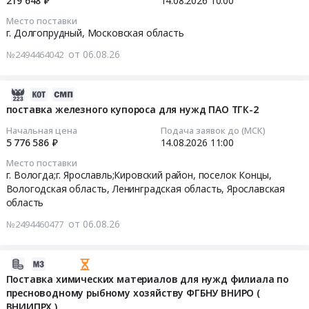
219 648 ₽
14.08.2026
10:00
средства
Место поставки
Тендер
2026-
г. Долгопрудный,
Московская область
на
08-
химические
от 06.08.26
№2494464042
14
средства
10:00:00
at
2026-
Республика
Тендер
08-
поставка железного купороса для нужд ПАО ТГК-2
Сербия,
на
06
Санкт-
Начальная цена
Подача заявок до (МСК)
поставку
18:45:37
5 776 586 ₽
14.08.2026
11:00
Петербург
химического
город
Место поставки
сырья:
2026-
,
г. Вологда;г. Ярославль;Кировский район, поселок Концы,
Антрацен
08-
Russia,
Вологодская область
,
Ленинградская область
,
Ярославская
каменноугольный
14
область
RU
Тендер
11:00:00
Санкт-
от 06.08.26
на
№2494460477
Петербург
поставку
Тендер
город
химического
на
2026-
Химические
сырья:
поставку
08-
Поставка химических материалов для нужд филиала по
реактивы,
Антрацен
железного
пресноводному рыбному хозяйству ФГБНУ ВНИРО (
06
Кислоты,
каменноугольный
купороса
ВНИИПРХ )
18:28:44