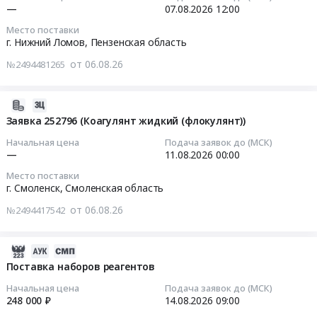
договора
16:12:06
—
07.08.2026
12:00
Инсектициды,
железнодорожная
КУ-2-
на
Агрохимия
станция
8
Место поставки
поставку
2026-
Предмет
г. Нижний Ломов,
Пензенская область
Ардым,
Nа
алюминия
08-
тендера:
Пензенская
для
от 06.08.26
сульфата
№2494481265
07
Поставка
область
нужд
технического
12:00:00
фосфата
,
ООО
(1
обесфторенного
2026-
Russia,
КасПетролСервис
квартал)
Тендер:
кормового
08-
Заявка 252796 (Коагулянт жидкий (флокулянт))
RU
at
для
ООО
(монокальцийфосфат).
06
Пензенская
г.
нужд
Начальная цена
Подача заявок до (МСК)
"ПензаМолИнвест"
Цена:
16:10:28
область
Махачкала,
—
11.08.2026
00:00
филиала
Химическая
0
Химические
Дагестан
"Марий
Место поставки
продукция
руб.
2026-
реактивы,
республика
г. Смоленск,
Смоленская область
Эл
Тендер:
08-
Кислоты,
,
и
ООО
от 06.08.26
№2494417542
11
Щелочи
Russia,
Чувашии"
"ПензаМолИнвест"
00:00:00
Предмет
RU
ПАО
Химическая
тендера:
Дагестан
2026-
"Т
продукция
Тендер
Закупка
республика
08-
Поставка наборов реагентов
Плюс"
at
на
материалов
Прочая
06
Тендер
г.
Начальная цена
Подача заявок до (МСК)
заявку
и
химическая
16:09:28
на
248 000 ₽
14.08.2026
09:00
Нижний
252796
реактивов
продукция
право
Ломов,