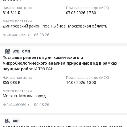
Щелочи
at
для
Предмет
Начальная цена
Подача заявок до (МСК)
г.
нужд
2026-
314 311 ₽
07.08.2026
17:30
тендера:
Долгопрудный,
ПАО
08-
Химические
Место поставки
Московская
ТГК-2
07
средства.
Дмитровский район, пос. Рыбное,
Московская область
область
Тендер
17:30:00
Цена:
,
от 06.08.26
№2494482799
на
0
Russia,
поставку
Тендер
руб.
RU
железного
на
2026-
Московская
купороса
поставку
08-
Поставка реагентов для химического и
область
для
химических
микробиологического анализа природных вод в рамках
06
Химические
нужд
материалов
научных работ ИПЭЭ РАН
18:27:03
реактивы,
ПАО
для
Кислоты,
Начальная цена
Подача заявок до (МСК)
ТГК-2
нужд
2026-
865 083 ₽
14.08.2026
10:00
Щелочи
at
филиала
08-
Предмет
Место поставки
г.
по
14
Москва,
Москва город
тендера:
Вологда;г.
пресноводному
10:00:00
Поставка
от 06.08.26
Ярославль;Кировский
№2494460969
рыбному
химического
район,
хозяйству
Тендер
сырья:
поселок
ФГБНУ
на
2026-
Антрацен
Концы,
ВНИРО
поставку
08-