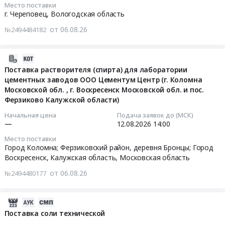
1).
Белгородская
г.
Место поставки
марки
2026-
реактивы,
Цена:
г. Череповец,
Вологодская область
область
Новочебоксарск,
Экстра
08-
Кислоты,
0
,
Чувашская
от 06.08.26
ГОСТ
№2494484182
07
Щелочи
руб.
Russia,
-
Р
12:00:00
Предмет
RU
Чувашия
55878-
тендера:
2026-
Белгородская
республика
2013
Тендер:
Заявка
08-
Поставка растворителя (спирта) для лаборатории
область
,
для
Химия
252796
цементных заводов ООО Цементум Центр (г. Коломна
06
Химические
Russia,
нужд
Тендер:
(Коагулянт
Московской обл. , г. Воскресенск Московской обл. и пос.
15:46:51
реактивы,
RU
филиала
Химия
жидкий
Ферзиково Калужской области)
Кислоты,
Чувашская
ПАО
at
(флокулянт)).
2026-
Щелочи
-
Начальная цена
Подача заявок до (МСК)
Россети
г.
Цена:
—
12.08.2026
14:00
08-
Предмет
Чувашия
Юг-
Череповец,
0
12
тендера:
республика
Место поставки
Кубаньэнерго
Вологодская
руб.
14:00:00
Поставка
Город Коломна; Ферзиковский район, деревня Бронцы; Город
Очистное
Тендер
область
Воскресенск,
Калужская область
,
Московская область
наборов
и
на
,
Тендер
реагентов.
Фильтрующее
от 06.08.26
поставку
№2494480177
Russia,
на
Цена:
оборудование
спирта
RU
поставку
248000
и
этилового
Вологодская
растворителя
2026-
руб.
материалы,
технического
область
(спирта)
08-
Поставка соли технической
монтаж
марки
Химические
для
06