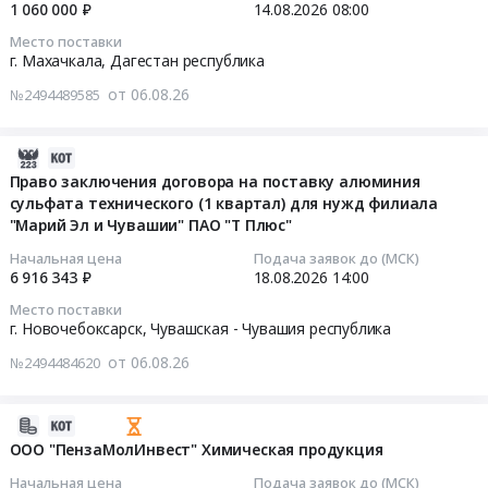
Черкизово-
Russia,
1 060 000 ₽
14.08.2026
08:00
Russia,
кормового
Свиноводство
RU
2026-
RU
Место поставки
(монокальцийфосфат)
(Филиал
Санкт-
08-
г. Махачкала,
Дагестан республика
Владимирская
Тендер
МКЗ
Петербург
14
область
от 06.08.26
на
№2494489585
ООО-
город
08:00:00
Химические
поставку
адрес
Химические
реактивы,
фосфата
доставки:
реактивы,
Тендер
2026-
Кислоты,
обесфторенного
Пензенская
Кислоты,
на
08-
Право заключения договора на поставку алюминия
Щелочи
кормового
обл.,
Щелочи
поставку
сульфата технического (1 квартал) для нужд филиала
06
Предмет
(монокальцийфосфат)
Пензенский
Предмет
катионита
"Марий Эл и Чувашии" ПАО "Т Плюс"
16:13:37
тендера:
at
р-
тендера:
КУ-2-
Калий
Начальная цена
Подача заявок до (МСК)
Тюменская
н,
Натрий
8
2026-
6 916 343 ₽
18.08.2026
14:00
хлористый.
обл,
ст.
двухромовокислый
Nа
08-
Цена:
Место поставки
Тюменская
Ардым,
Ч
для
18
0
г. Новочебоксарск,
Чувашская - Чувашия республика
область
ул.
ГОСТ
нужд
14:00:00
руб.
,
от 06.08.26
№2494484620
Заводская,
4237-
ООО
Russia,
д.
76.
КасПетролСервис
Тендер
RU
1)
Цена:
Тендер
на
2026-
Тюменская
at
0
на
право
08-
ООО "ПензаМолИнвест" Химическая продукция
область
Пензенский
руб.
поставку
заключения
06
Пестициды,
Начальная цена
Подача заявок до (МСК)
район,
катионита