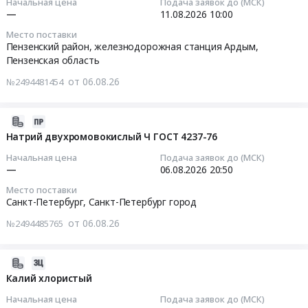
Начальная цена
Подача заявок до (МСК)
,
жидкий
г.
Цена:
10678-
калий
—
11.08.2026
10:00
08-
Russia,
(флокулянт)).
Санкт-
865083
76
хлористый.
11
RU
Место поставки
Цена:
Петербург,
руб.
марка
Цена:
10:00:00
Пензенский район, железнодорожная станция Ардым,
Москва
0
Санкт-
А
0
Пензенская область
город
руб.
Петербург
(пищевая),
руб.
Тендер
Химические
от 06.08.26
№2494481454
город
в
на
реактивы,
,
кубе
закупку
Кислоты,
Russia,
или
материалов
2026-
Щелочи
RU
канистрах
и
08-
Натрий двухромовокислый Ч ГОСТ 4237-76
Предмет
Санкт-
73
реактивов
06
тендера:
Начальная цена
Подача заявок до (МСК)
Петербург
или
для
16:28:39
—
06.08.2026
20:50
Поставка
город
85%.
лаборатории
химических
Место поставки
Химические
Цена:
ООО
2026-
реактивов.
Санкт-Петербург,
Санкт-Петербург город
реактивы,
0
Черкизово-
08-
Цена:
Кислоты,
от 06.08.26
№2494485765
руб.
Свиноводство
06
0
Щелочи
(Филиал
20:50:00
руб.
Предмет
МКЗ
2026-
тендера:
ООО-
Тендер
08-
Калий хлористый
Реактивы.
адрес
на
06
Цена:
Начальная цена
Подача заявок до (МСК)
доставки:
натрий
16:22:49