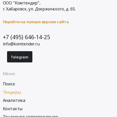
Инсектициды,
Russia,
ООО "Комтендер",
оборудование
Агрохимия
RU
г. Хабаровск,
ул. Дзержинского, д. 65
.
и
Предмет
Смоленская
материалы,
тендера:
область
Перейти на полную версию сайта
монтаж
Поставка
Прочая
и
регуляторов
химическая
обслуживание
роста
+7 (495) 646-14-25
продукция
Предмет
растений.
Предмет
info@komtender.ru
тендера:
Цена:
тендера:
Поставка
0
Альгицид
соли
Telegram
руб.
не
таблетированной
пенящийся.
для
Цена:
Меню
системы
0
водоподготовки
руб.
Поиск
МАУ
ДО
Тендеры
ДЮСШ.
Аналитика
Цена:
Контакты
190333
руб.
Тендерное сопровождение