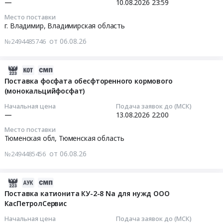
—
10.08.2026
23:59
0
Пензенская
двухромовокислый
руб.
Место поставки
обл.,
Ч
2026-
г. Владимир,
Владимирская область
Пензенский
ГОСТ
08-
р-
4237-
от 06.08.26
№2494485746
10
н,
76
23:59:00
ст.
Тендер
2026-
Ардым,
на
Тендер
08-
Поставка фосфата обесфторенного кормового
ул.
натрий
на
(монокальцийфосфат)
06
Заводская,
двухромовокислый
калий
16:16:48
д.
Ч
Начальная цена
Подача заявок до (МСК)
хлористый
—
13.08.2026
22:00
1)
ГОСТ
Тендер
2026-
Тендер
4237-
Место поставки
на
08-
на
76
Тюменская обл,
Тюменская область
калий
13
закупку
at
хлористый
от 06.08.26
№2494485456
22:00:00
материалов
Санкт-
at
и
Петербург,
г.
Тендер
реактивов
Санкт-
2026-
Владимир,
на
для
Петербург
08-
Поставка катионита КУ-2-8 Nа для нужд ООО
Владимирская
поставку
КасПетролСервис
лаборатории
город
06
область
фосфата
ООО
,
16:16:05
,
Начальная цена
Подача заявок до (МСК)
обесфторенного