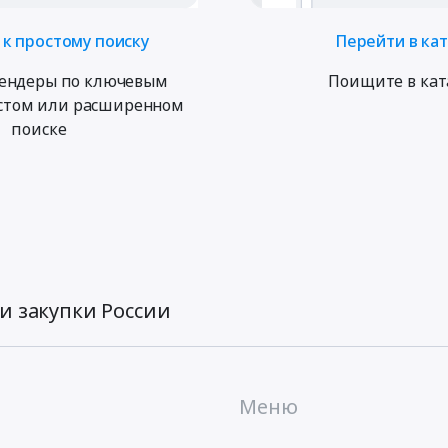
к простому поиску
Перейти в ка
ендеры по ключевым
Поищите в кат
остом или расширенном
поиске
и закупки России
Меню