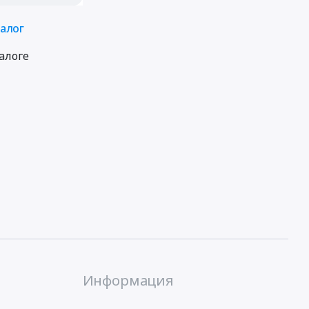
талог
алоге
Информация