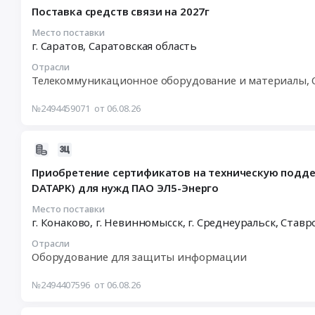
08-
Поставка средств связи на 2027г
06
08:46:45
Место поставки
г. Саратов,
Саратовская область
:
2026-
Отрасли
08-
Телекоммуникационное оборудование и материалы, 
19
22:59:00
№2494459071
от 06.08.26
:
Тендер
2026-
на
08-
поставку
Приобретение сертификатов на техническую подд
06
средств
DATAPK) для нужд ПАО ЭЛ5-Энерго
08:46:23
связи
:
на
Место поставки
г. Конаково, г. Невинномысск, г. Среднеуральск,
Ставр
2026-
2027г
08-
Тендер
Отрасли
14
на
Оборудование для защиты информации
10:00:00
поставку
:
средств
№2494407596
от 06.08.26
Тендер
связи
на
на