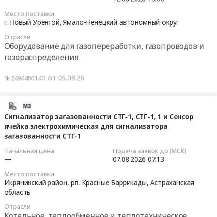
АО,
Тобольск,
2026-
и
Ямало-
Место поставки
Тюменская
08-
обслуживание
г. Новый Уренгой,
Ямало-Ненецкий автономный округ
Ненецкий
область
12
Предмет
автономный
,
Отрасли
13:00:00
тендера:
округ
Оборудование для газопереработки, газопроводов и
Russia,
Поставка
,
газораспределения
RU
Тендер
продукции
Russia,
Тюменская
на
для
RU
от 05.08.26
№2494400140
область
поставку
Системы
Ямало-
Котельное,
ГАЗОРЕГУЛЯТОРНОГО
загазованности
Ненецкий
теплообменное
ПУНКТА
паркинга
2026-
автономный
и
БЛОЧНО-
на
08-
Сигнализатор загазованности СТГ-1, СТГ-1, 1 и Сенсор
округ
теплотехническое
МОДУЛЬНОГО
все
ячейка электрохимическая для сигнализатора
05
Проектные
оборудование
загазованности СТГ-1
ИСПОЛНЕНИЯ
объекты
21:06:12
работы
и
Тендер
Страна
Начальная цена
Подача заявок до (МСК)
в
материалы.
на
Девелопмент
2026-
—
07.08.2026
07:13
нефтегазовой
Монтаж
поставку
(локация
08-
отрасли
Место поставки
и
ГАЗОРЕГУЛЯТОРНОГО
г.
07
Икрянинский район, рп. Красные Баррикады,
Астраханская
Предмет
обслуживание
ПУНКТА
Тюмень,
07:13:00
область
тендера:
Предмет
БЛОЧНО-
г.
Разработка,
тендера:
Отрасли
МОДУЛЬНОГО
Москва,
Тендер
Котельное, теплообменное и теплотехническое
изготовление,