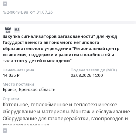
сигнализатор
at
Контрольно-измерительные приборы и автоматика,
поставку
СОУ1
г.
монтаж и обслуживание
от 31.07.26
№2490494598
газорегуляторного
ИБЯЛ.413534.011
Череповец,
Пожароохранное оборудование, сигнализация,
пункта
и
Вологодская
шкафного
видеонаблюдение, средства контроля доступа
сигнализатор
2026-
область
(ГРПШ)
СГГ-6М
07-
Закупка сигнализаторов загазованности" для нужд
,
для
ИБЯЛ.413531.010
Государственного автономного нетипового
31
Russia,
выполнения
для
образовательного учреждения "Региональный центр
15:20:04
RU
работ
котельных
выявления, поддержки и развития способностей и
Вологодская
по
талантов у детей и молодежи"
ООО
2026-
область
строительству
КАРСАР
08-
Начальная цена
Подача заявок до (МСК)
Кабельно-
объекта:
Тендер
14 035 ₽
03.08.2026
15:00
03
проводниковая
"Сеть
на
15:00:00
Место поставки
продукция
газоснабжения
сигнализатор
Брянск,
Брянская область
Предмет
улиц
СОУ1
Тендер
тендера:
Отрасли
3,
ИБЯЛ.413534.011
на
Котельное, теплообменное и теплотехническое
Закупка
4,
и
закупку
оборудование и материалы. Монтаж и обслуживание
ЗИП
5,
сигнализатор
сигнализаторов
Оборудование для газопереработки, газопроводов и
к
22,
СГГ-6М
загазованности"
газораспределения
оборудованию
23,
ИБЯЛ.413531.010
для
КИП
Контрольно-измерительные приборы и автоматика,
24
для