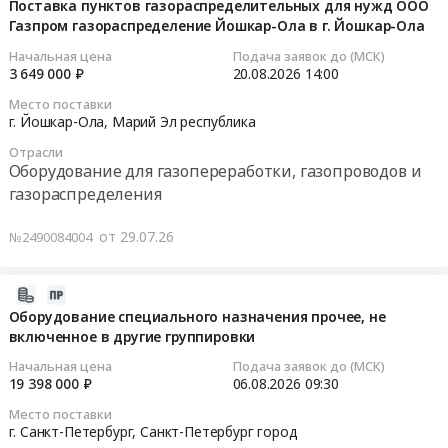
Газпром
район;
нужд
07-
Поставка пунктов газораспределительных для нужд ООО
газораспределение
г.
Газпром газораспределение Йошкар-Ола в г. Йошкар-Ола
ООО
29
Йошкар-
Козьмодемьянск,
Газпром
18:20:05
Начальная цена
Подача заявок до (МСК)
Ола
Марий
газораспределение
3 649 000 ₽
20.08.2026
14:00
at
Эл
Йошкар-
2026-
Место поставки
г.
республика
Ола
08-
г. Йошкар-Ола,
Марий Эл республика
Йошкар-
,
в
20
Отрасли
Ола,
Russia,
пгт.
14:00:00
Оборудование для газопереработки, газопроводов и
Марий
RU
Сернур
газораспределения
Эл
Марий
Сернурского
Тендер
республика
Эл
района
на
от 29.07.26
№2490084004
,
республика
Тендер
поставку
Russia,
Оборудование
на
пунктов
RU
для
поставку
газораспределительных
2026-
Марий
газопереработки,
пунктов
для
07-
Оборудование специального назначения прочее, не
Эл
газопроводов
газораспределительных
нужд
включенное в другие группировки
29
республика
и
для
ООО
16:46:24
Начальная цена
Подача заявок до (МСК)
Оборудование
газораспределения
нужд
Газпром
19 398 000 ₽
06.08.2026
09:30
для
Предмет
ООО
газораспределение
2026-
Место поставки
газопереработки,
тендера:
Газпром
Йошкар-
08-
г. Санкт-Петербург,
Санкт-Петербург город
газопроводов
Поставка
газораспределение
Ола
06