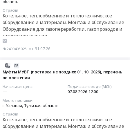
05
область
детей
и
г.Ряжск,
газоснабжения
10:00:00
и
обслуживание
Отрасли
Рязанская
улиц
молодежи"
Предмет
Котельное, теплообменное и теплотехническое
область
3,
Тендер:
at
тендера:
оборудование и материалы. Монтаж и обслуживание
,
4,
Штанга
Брянск,
Газоаналитика
Оборудование для газопереработки, газопроводов и
Russia,
5,
газозаборная
Брянская
филиал
газораспределения
RU
22,
для
область
ЗСМК.
Контрольно-измерительные приборы и автоматика,
Рязанская
23,
ФП33,
,
Цена:
монтаж и обслуживание
от 31.07.26
область
№2490405025
24
ФП22,
Russia,
0
Котельное,
Пожароохранное оборудование, сигнализация,
и
ФП11.2К,
RU
руб.
теплообменное
видеонаблюдение, средства контроля доступа
25
ФП
2026-
Брянская
и
СНТ
12,
08-
Муфты МУВП (поставка не позднее 01. 10. 2026), перечень
область
теплотехническое
"Улыбка",
Штанга
во вложении
03
Котельное,
оборудование
Челябинская
для
19:25:04
теплообменное
Начальная цена
Подача заявок до (МСК)
и
область,
ФТ-02В1
и
—
07.08.2026
12:00
материалы.
г.
Тендер:
2026-
теплотехническое
Монтаж
Место поставки
Снежинск,
Штанга
08-
оборудование
г. Узловая,
Тульская область
и
территория
газозаборная
07
и
обслуживание
СНТ
Отрасли
для
12:00:00
материалы.
Предмет
Котельное, теплообменное и теплотехническое
"Лесной".
ФП33,
Монтаж
тендера:
оборудование и материалы. Монтаж и обслуживание
Цена:
ФП22,
Тендер
и