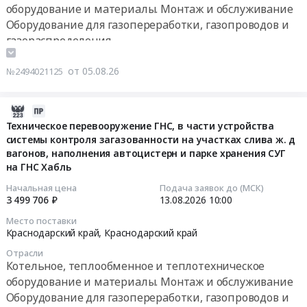
at
на
сигнализатора
0
оборудование и материалы. Монтаж и обслуживание
поставка
г.
техническое
загазованности
руб.
Оборудование для газопереработки, газопроводов и
двухмембранного
Казань,
перевооружение
СТГ-1.
газгольдера.
газораспределения
Татарстан
ГНС,
Цена:
Цена:
Контрольно-измерительные приборы и автоматика,
республика
в
0
0
монтаж и обслуживание
от 05.08.26
№2494021125
,
части
руб.
руб.
Спецтехника, Коммунальные машины, Автобусы
Russia,
устройства
Пожароохранное оборудование, сигнализация,
RU
системы
2026-
видеонаблюдение, средства контроля доступа
Татарстан
контроля
08-
Техническое перевооружение ГНС, в части устройства
республика
загазованности
системы контроля загазованности на участках слива ж. д
05
Оборудование
вагонов, наполнения автоцистерн и парке хранения СУГ
на
12:16:43
для
на ГНС Хабль
участках
газопереработки,
слива
2026-
Начальная цена
Подача заявок до (МСК)
газопроводов
ж.д
3 499 706 ₽
13.08.2026
10:00
08-
и
вагонов,
13
Место поставки
газораспределения
наполнения
10:00:00
Краснодарский край,
Краснодарский край
Предмет
автоцистерн
Отрасли
тендера:
и
Тендер
Котельное, теплообменное и теплотехническое
Газификатор
парке
на
оборудование и материалы. Монтаж и обслуживание
холодный
хранения
техническое
Оборудование для газопереработки, газопроводов и
криогенный
СУГ
перевооружение