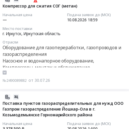
обслуживание
и
Мелкая
элементов
07-
Компрессор для сжатия СОГ (метан)
Предмет
газов
закупка.
газового
30
тендера:
Начальная цена
Подача заявок до (МСК)
at
Датчики
сепаратора.
10:44:18
Закупка
—
10.08.2026
18:59
Санкт-
загазованности
Цена:
газоанализаторов
Петербург,
Место поставки
at
0
2026-
для
г. Иркутск,
Иркутская область
Санкт-
Ачинский
руб.
08-
КФ
Петербург
район,
Отрасли
10
АО
город
Оборудование для газопереработки, газопроводов и
Красноярский
18:59:00
Апатит.
,
газораспределения
край
Цена:
Russia,
,
Насосное и водонапорное оборудование,
Тендер
0
RU
Russia,
Компрессоры, монтаж и обслуживание
на
руб.
Санкт-
RU
компрессор
Петербург
Красноярский
от 30.07.26
№2490089882
для
город
край
сжатия
Оборудование
Котельное,
СОГ
2026-
для
теплообменное
(метан)
07-
Поставка пунктов газораспределительных для нужд ООО
газопереработки,
и
Тендер
Газпром газораспределение Йошкар-Ола в г.
29
газопроводов
теплотехническое
на
Козьмодемьянске Горномарийского района
18:50:44
и
оборудование
компрессор
газораспределения
и
Начальная цена
Подача заявок до (МСК)
для
2026-
3 378 500 ₽
20.08.2026
14:00