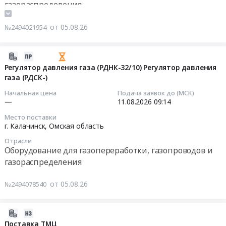
газораспределения
ГХК-0,08/1,4-
на
ГНС,
Контрольно-измерительные приборы и автоматика,
4,2.
ГНС
в
монтаж и обслуживание
от 05.08.26
№2494021954
Цена:
Новочеркасск
части
Спецтехника, Коммунальные машины, Автобусы
354000
Тендер
устройства
Пожароохранное оборудование, сигнализация,
руб.
на
системы
2026-
видеонаблюдение, средства контроля доступа
техническое
контроля
08-
Регулятор давления газа (РДНК-32/10) Регулятор давления
перевооружение
загазованности
газа (РДСК-)
05
ГНС,
на
10:19:21
Начальная цена
Подача заявок до (МСК)
в
участках
—
11.08.2026
09:14
части
слива
2026-
Место поставки
устройства
ж.д
08-
г. Калачинск,
Омская область
системы
вагонов,
11
Отрасли
контроля
наполнения
09:14:00
Оборудование для газопереработки, газопроводов и
загазованности
автоцистерн
газораспределения
на
и
Тендер
участках
парке
на
от 05.08.26
№2494078540
слива
хранения
регулятор
ж.д
СУГ
давления
вагонов,
на
газа
2026-
наполнения
ГНС
(РДНК-32/10)
08-
Поставка ТМЦ