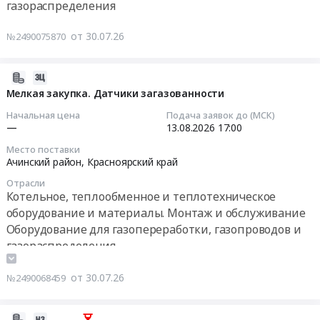
Russia,
газораспределения
Апатит
Тендер
RU
at
на
Ямало-
от 30.07.26
№2490075870
г.
закупку
Ненецкий
Кировск,
в
автономный
Мурманская
области:
2026-
округ
область
Коммуникации
08-
Мелкая закупка. Датчики загазованности
Оборудование
,
инженерные
07
для
Начальная цена
Подача заявок до (МСК)
Russia,
для
12:10:11
—
13.08.2026
17:00
газопереработки,
RU
жидкостей
газопроводов
Мурманская
Место поставки
и
2026-
и
Ачинский район,
Красноярский край
область
газов
08-
газораспределения
Котельное,
Отрасли
Тендер
13
Предмет
теплообменное
Котельное, теплообменное и теплотехническое
на
17:00:00
тендера:
и
оборудование и материалы. Монтаж и обслуживание
закупку
разработка,
теплотехническое
Оборудование для газопереработки, газопроводов и
в
Тендер:
изготовление,
оборудование
газораспределения
области:
Мелкая
поставка
и
Контрольно-измерительные приборы и автоматика,
Коммуникации
закупка.
и
материалы.
монтаж и обслуживание
от 30.07.26
№2490068459
инженерные
Датчики
установка
Монтаж
Пожароохранное оборудование, сигнализация,
для
загазованности
внутренних
и
жидкостей
видеонаблюдение, средства контроля доступа
Тендер:
сепарационных
2026-