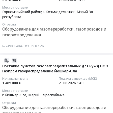
Предмет
материалы.
сжатия
08-
тендера:
Монтаж
Место поставки
СОГ
20
Закупка
Горномарийский район; г. Козьмодемьянск,
Марий Эл
и
(метан)
14:00:00
республика
в
обслуживание
at
области:
Предмет
Отрасли
г.
Тендер
Коммуникации
тендера:
Оборудование для газопереработки, газопроводов и
Иркутск,
на
инженерные
Мелкая
газораспределения
Иркутская
поставку
для
закупка.
область
пунктов
жидкостей
Датчики
от 29.07.26
№2490084045
,
газораспределительных
и
загазованности.
Russia,
для
газов.
Цена:
RU
2026-
нужд
Цена:
0
Иркутская
07-
Поставка пунктов газораспределительных для нужд ООО
ООО
39160597
руб.
область
Газпром газораспределение Йошкар-Ола
29
Газпром
руб.
Оборудование
18:20:06
газораспределение
Начальная цена
Подача заявок до (МСК)
для
Йошкар-
1 465 000 ₽
20.08.2026
14:00
газопереработки,
2026-
Ола
Место поставки
газопроводов
08-
в
г. Йошкар-Ола,
Марий Эл республика
и
20
г.
газораспределения
Отрасли
14:00:00
Козьмодемьянске
Оборудование для газопереработки, газопроводов и
Предмет
Горномарийского