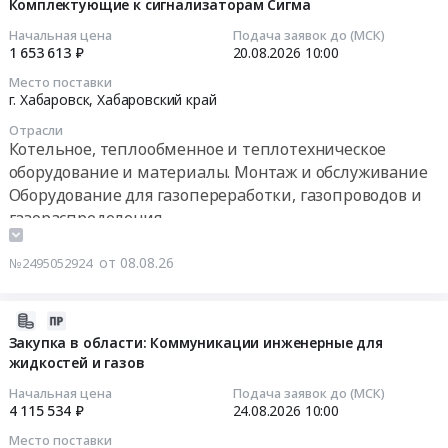
08-
Комплектующие к сигнализаторам Сигма
08
Начальная цена
Подача заявок до (МСК)
10:30:27
1 653 613 ₽
20.08.2026
10:00
Место поставки
2026-
г. Хабаровск,
Хабаровский край
08-
Отрасли
20
Котельное, теплообменное и теплотехническое
10:00:00
оборудование и материалы. Монтаж и обслуживание
Оборудование для газопереработки, газопроводов и
Тендер
газораспределения
на
Контрольно-измерительные приборы и автоматика,
комплектующие
монтаж и обслуживание
от 08.08.26
№2495052924
к
Пожароохранное оборудование, сигнализация,
сигнализаторам
видеонаблюдение, средства контроля доступа
Сигма
2026-
Тендер
08-
Закупка в области: Коммуникации инженерные для
на
жидкостей и газов
07
комплектующие
13:02:47
Начальная цена
Подача заявок до (МСК)
к
4 115 534 ₽
24.08.2026
10:00
сигнализаторам
2026-
Место поставки
Сигма