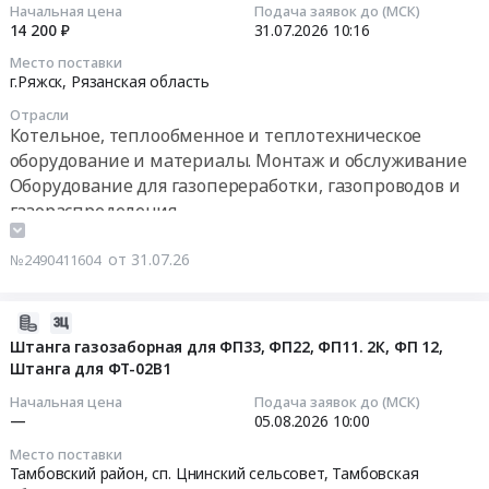
31
область
Монтаж
Начальная цена
Подача заявок до (МСК)
закупку
филиал
14:45:03
Оборудование
14 200 ₽
31.07.2026
10:16
и
сигнализаторов
ЗСМК
для
обслуживание
загазованности"
Место поставки
at
2026-
газопереработки,
Предмет
г.Ряжск,
Рязанская область
для
г.
07-
газопроводов
тендера:
нужд
Новокузнецк,
Отрасли
31
и
Сигнализатор
Котельное, теплообменное и теплотехническое
Государственного
Кемеровская
10:16:00
газораспределения
СОУ1
оборудование и материалы. Монтаж и обслуживание
автономного
область
Предмет
ИБЯЛ.413534.011
нетипового
,
Оборудование для газопереработки, газопроводов и
Тендер
тендера:
и
образовательного
Russia,
газораспределения
на
Поставка
сигнализатор
учреждения
RU
Контрольно-измерительные приборы и автоматика,
приобретение
газорегуляторного
СГГ-6М
"Региональный
Кемеровская
монтаж и обслуживание
от 31.07.26
№2490411604
системы
пункта
ИБЯЛ.413531.010
центр
область
Пожароохранное оборудование, сигнализация,
контроля
шкафного
для
выявления,
Котельное,
видеонаблюдение, средства контроля доступа
загазованности
(ГРПШ)
котельных
2026-
поддержки
теплообменное
Тендер
для
ООО
07-
Штанга газозаборная для ФП33, ФП22, ФП11. 2К, ФП 12,
и
и
на
выполнения
Штанга для ФТ-02В1
КАРСАР.
31
развития
теплотехническое
приобретение
работ
Цена:
10:14:21
способностей
оборудование
Начальная цена
Подача заявок до (МСК)
системы
по
92354
—
05.08.2026
10:00
и
и
контроля
строительству
руб.
2026-
талантов
материалы.
Место поставки
загазованности
объекта:
08-
у
Монтаж
Тамбовский район, сп. Цнинский сельсовет,
Тамбовская
at
"Сеть