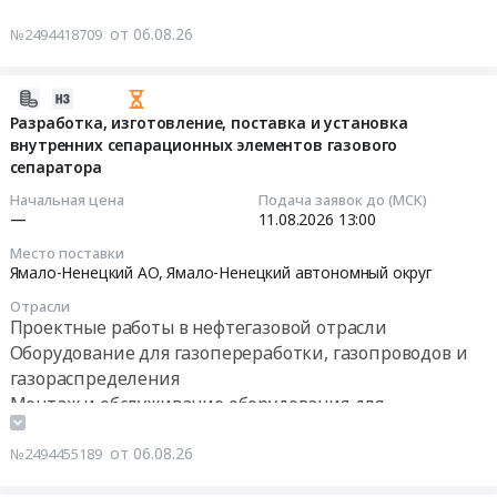
криогенный.
Москва,
Тендер
Цена:
от 06.08.26
№2494418709
г.
на
2640400
Екатеринбург)
поставку
руб.
Тендер
ЗИП
2026-
на
к
08-
Разработка, изготовление, поставка и установка
поставку
Турбодетандеру
внутренних сепарационных элементов газового
06
продукции
РТ-29/6
сепаратора
11:12:39
для
Тендер
Начальная цена
Подача заявок до (МСК)
Системы
на
2026-
—
11.08.2026
13:00
загазованности
поставку
08-
Место поставки
паркинга
ЗИП
11
Ямало-Ненецкий АО,
Ямало-Ненецкий автономный округ
на
к
13:00:00
все
Отрасли
Турбодетандеру
Проектные работы в нефтегазовой отрасли
объекты
РТ-29/6
Тендер
Оборудование для газопереработки, газопроводов и
Страна
at
на
газораспределения
Девелопмент
Салават,
разработку,
Монтаж и обслуживание оборудования для
(локация
Башкортостан
изготовление,
газопереработки, газопроводов и газораспределения
г.
республика
поставка
Тюмень,
от 06.08.26
№2494455189
,
и
г.
Russia,
установка