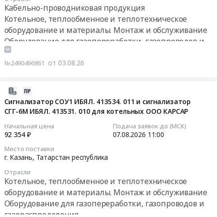
факельный.
06
газоснабжения
Кабельно-проводниковая продукция
тендера:
Цена:
14:07:00
улиц
Котельное, теплообменное и теплотехническое
Поставка
0
3,
оборудование и материалы. Монтаж и обслуживание
оборудования
руб.
Тендер
4,
КИПиА.
Оборудование для газопереработки, газопроводов и
на
5,
Цена:
газораспределения
закупку
22,
1243102
Контрольно-измерительные приборы и автоматика,
от 03.08.26
№2490496861
ЗИП
23,
руб.
монтаж и обслуживание
к
24
Очистное и Фильтрующее оборудование и
оборудованию
и
2026-
материалы, монтаж и обслуживание
КИП
25
07-
Сигнализатор СОУ1 ИБЯЛ. 413534. 011 и сигнализатор
Лабораторное (кроме медицинского) и
на
СНТ
СГГ-6М ИБЯЛ. 413531. 010 для котельных ООО КАРСАР
31
Череповец
испытательное оборудование и материалы,
"Улыбка",
16:36:02
Начальная цена
Подача заявок до (МСК)
Тендер
обслуживание и монтаж
Челябинская
92 354 ₽
07.08.2026
11:00
на
Пожароохранное оборудование, сигнализация,
область,
2026-
Место поставки
закупку
г.
видеонаблюдение, средства контроля доступа
08-
г. Казань,
Татарстан республика
ЗИП
Снежинск,
Химические реактивы, Кислоты, Щелочи
07
к
Отрасли
территория
Рыба, Морепродукты, Продукция рыболовства
11:00:00
Котельное, теплообменное и теплотехническое
оборудованию
СНТ
оборудование и материалы. Монтаж и обслуживание
КИП
"Лесной"
Тендер
Оборудование для газопереработки, газопроводов и
на
Тендер
на
газораспределения
Череповец
на