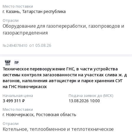
газгольдера
теплообменное
Russia,
Место поставки
at
2026-
г. Казань,
Татарстан республика
и
RU
Илийский
08-
теплотехническое
Тюменская
район
Отрасли
10
оборудование
область
Оборудование для газопереработки, газопроводов и
с.
17:00:00
и
Оборудование
газораспределения
Караой,
материалы.
для
Москва
Тендер
Монтаж
газопереработки,
город
от 05.08.26
№2494078410
на
и
газопроводов
,
газификатор
обслуживание
и
Russia,
холодный
2026-
Предмет
газораспределения
RU
криогенный
08-
Техническое перевооружение ГНС, в части устройства
тендера:
Предмет
Москва
ГХК-0,08/1,4-
системы контроля загазованности на участках слива ж. д
05
Сигнализатор
тендера:
город
4,2
вагонов, наполнения автоцистерн и парке хранения СУГ
12:16:44
загазованности
Закупка
Оборудование
на ГНС Новочеркасск
Тендер
СТГ-1,
газосепаратора
для
на
2026-
Начальная цена
Подача заявок до (МСК)
СТГ-1,1
для
газопереработки,
газификатор
3 499 311 ₽
13.08.2026
10:00
08-
и
остановочного
газопроводов
холодный
13
Сенсор
ремонта
Место поставки
и
криогенный
10:00:00
г. Новочеркасск,
Ростовская область
ячейка
для
газораспределения
ГХК-0,08/1,4-
электрохимическая
"СТГ".
Предмет
Отрасли
4,2
Тендер
для
Котельное, теплообменное и теплотехническое
Цена:
тендера: