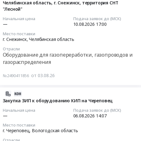
для
Russia,
Челябинская область, г. Снежинск, территория СНТ
факельный
вагонов,
газопереработки,
RU
"Лесной"
at
наполнения
2026-
газопроводов
Ханты-
г.
автоцистерн
08-
Начальная цена
Подача заявок до (МСК)
и
Мансийский
Уфа,
и
—
10.08.2026
17:00
10
газораспределения
Автономный
Башкортостан
парке
17:00:00
Место поставки
Предмет
округ
республика
хранения
г. Снежинск,
Челябинская область
тендера:
-
,
СУГ
Тендер
Поставка
Отрасли
Югра
Russia,
на
на
Оборудование для газопереработки, газопроводов и
газоохладителя
автономный
RU
ГНС
поставку
газораспределения
ГО-258/5175-
округ
Башкортостан
Хабль.
газорегуляторного
4-
Котельное,
республика
Цена:
пункта
от 03.08.26
№2490411856
Н
теплообменное
Оборудование
3499706
шкафного
для
и
для
руб.
(ГРПШ)
нужд
теплотехническое
газопереработки,
2026-
для
ТТЭЦ-1
оборудование
газопроводов
08-
Закупка ЗИП к оборудованию КИП на Череповец
выполнения
ПАО
и
и
03
работ
Начальная цена
Подача заявок до (МСК)
Форвард
материалы.
газораспределения
03:18:18
по
—
06.08.2026
14:07
Энерго.
Монтаж
Предмет
строительству
Цена:
Место поставки
и
тендера:
2026-
объекта:
г. Череповец,
Вологодская область
0
обслуживание
Оголовок
08-
"Сеть
руб.
Предмет
Отрасли