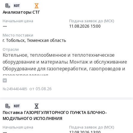
Москва,
RU
внутренних
2026-
г.
Башкортостан
сепарационных
08-
Анализаторы СТГ
Екатеринбург)
республика
элементов
05
at
Начальная цена
Подача заявок до (МСК)
Оборудование
газового
23:17:57
—
11.08.2026
15:00
г.
для
сепаратора
Курган,
газопереработки,
Место поставки
Тендер
2026-
г. Тобольск,
Тюменская область
Курганская
газопроводов
на
08-
область
и
Отрасли
разработку,
11
,
Котельное, теплообменное и теплотехническое
газораспределения
изготовление,
15:00:00
Russia,
Предмет
оборудование и материалы. Монтаж и обслуживание
поставка
RU
тендера:
Оборудование для газопереработки, газопроводов и
и
Тендер
Курганская
Поставка
газораспределения
установка
на
область
ЗИП
Контрольно-измерительные приборы и автоматика,
внутренних
анализаторы
Котельное,
к
монтаж и обслуживание
от 05.08.26
сепарационных
№2494404485
СТГ
теплообменное
Турбодетандеру
элементов
Пожароохранное оборудование, сигнализация,
Тендер
и
РТ-29/6.
газового
видеонаблюдение, средства контроля доступа
на
2026-
теплотехническое
Цена:
сепаратора
анализаторы
08-
Поставка ГАЗОРЕГУЛЯТОРНОГО ПУНКТА БЛОЧНО-
оборудование
15522142
at
СТГ
МОДУЛЬНОГО ИСПОЛНЕНИЯ
05
и
руб.
Ямало-
at
22:40:18
материалы.
Начальная цена
Подача заявок до (МСК)
Ненецкий
г.
Монтаж
—
12.08.2026
13:00