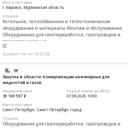
обслуживание
газопроводов
Место поставки
Тендер
2026-
ФТ-02В1.
Предмет
г. Кировск,
Мурманская область
и
на
08-
Цена:
тендера:
газораспределения
Отрасли
разработку,
04
0
Муфты
Котельное, теплообменное и теплотехническое
Предмет
изготовление,
10:00:00
руб.
МУВП
тендера:
оборудование и материалы. Монтаж и обслуживание
поставка
(поставка
Поставка
Оборудование для газопереработки, газопроводов и
и
Тендер
не
газового
газораспределения
установка
на
позднее
сепаратора
Контрольно-измерительные приборы и автоматика,
внутренних
закупку
01.10.2026),
ТКП-18931.
монтаж и обслуживание
от 30.07.26
сепарационных
№2490071196
газоанализаторов
перечень
Цена:
элементов
Лабораторное (кроме медицинского) и
для
во
0
газового
испытательное оборудование и материалы,
КФ
вложении.
2026-
руб.
сепаратора
обслуживание и монтаж
АО
Цена:
07-
Закупка в области: Коммуникации инженерные для
at
Пожароохранное оборудование, сигнализация,
Апатит
жидкостей и газов
0
30
г.
Тендер
видеонаблюдение, средства контроля доступа
руб.
13:17:24
Начальная цена
Подача заявок до (МСК)
Ноябрьск,
на
39 160 597 ₽
07.08.2026
10:00
Ямало-
закупку
2026-
Ненецкий
Место поставки
газоанализаторов
08-
Санкт-Петербург,
Санкт-Петербург город
автономный
для
07
округ
КФ
Отрасли
10:00:00
,
Оборудование для газопереработки, газопроводов и
АО