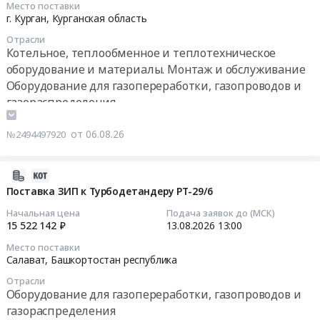
Место поставки
газопроводов
Орловская
at
06
г. Курган,
Курганская область
и
область
г.
13:00:57
газораспределения
Оборудование
Отрасли
Москва,
Котельное, теплообменное и теплотехническое
Предмет
для
Москва
Тендер
оборудование и материалы. Монтаж и обслуживание
тендера:
газопереработки,
город
на
Оборудование для газопереработки, газопроводов и
Закупка
газопроводов
,
поставку
в
газораспределения
и
Russia,
продукции
области:
Контрольно-измерительные приборы и автоматика,
газораспределения
RU
для
Коммуникации
Предмет
монтаж и обслуживание
от 06.08.26
№2494497920
Москва
Системы
инженерные
тендера:
Пожароохранное оборудование, сигнализация,
город
загазованности
для
Поставка
видеонаблюдение, средства контроля доступа
Оборудование
паркинга
2026-
жидкостей
пунктов
для
на
08-
Поставка ЗИП к Турбодетандеру РТ-29/6
и
редуцирования
газопереработки,
все
06
газов.
газа.
Начальная цена
Подача заявок до (МСК)
газопроводов
объекты
12:13:31
15 522 142 ₽
13.08.2026
13:00
Цена:
Цена:
и
Страна
4115534
3449999
газораспределения
Место поставки
Девелопмент
2026-
руб.
Салават,
Башкортостан республика
руб.
Предмет
(локация
08-
тендера:
Отрасли
г.
13
Оборудование для газопереработки, газопроводов и
газификатор
Тюмень,
13:00:00
холодный
газораспределения
г.