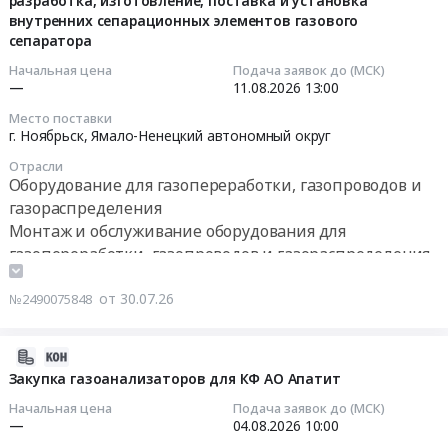
разработка, изготовление, поставка и установка
теплообменное
вложении
и
ТКП-18931
внутренних сепарационных элементов газового
30
и
at
талантов
Тендер
сепаратора
17:51:13
теплотехническое
г.
у
на
Начальная цена
Подача заявок до (МСК)
оборудование
Узловая,
детей
поставку
2026-
—
11.08.2026
13:00
и
Тульская
и
газового
08-
материалы.
Место поставки
область
молодежи".
сепаратора
11
г. Ноябрьск,
Ямало-Ненецкий автономный округ
Монтаж
,
Цена:
ТКП-18931
13:00:00
и
Russia,
14035
Отрасли
at
обслуживание
Оборудование для газопереработки, газопроводов и
RU
руб.
г.
Тендер
Предмет
газораспределения
Тульская
Казань,
на
тендера:
Монтаж и обслуживание оборудования для
область
Татарстан
разработку,
Штанга
Котельное,
газопереработки, газопроводов и газораспределения
республика
изготовление,
газозаборная
теплообменное
,
поставка
для
и
от 30.07.26
№2490075848
Russia,
и
ФП33,
теплотехническое
RU
установка
ФП22,
оборудование
Татарстан
внутренних
2026-
ФП11.2К,
и
республика
сепарационных
07-
Закупка газоанализаторов для КФ АО Апатит
ФП
материалы.
Оборудование
элементов
30
12,
Монтаж
Начальная цена
Подача заявок до (МСК)
для
газового
17:11:53
Штанга
—
04.08.2026
10:00
и
газопереработки,
сепаратора
для