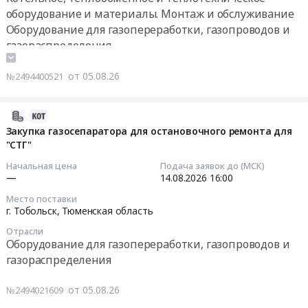
Анализаторы
ИСПОЛНЕНИЯ
г.
на
поставка
оборудование и материалы. Монтаж и обслуживание
СТГ.
at
Екатеринбург).
сигнализатор
и
Оборудование для газопереработки, газопроводов и
Цена:
г.
Цена:
загазованности
установка
газораспределения
0
Новый
0
СТГ-1,
внутренних
Контрольно-измерительные приборы и автоматика,
руб.
Уренгой,
руб.
СТГ-1,1
сепарационных
монтаж и обслуживание
от 05.08.26
№2494400521
Ямало-
и
элементов
Пожароохранное оборудование, сигнализация,
Ненецкий
Сенсор
газового
видеонаблюдение, средства контроля доступа
автономный
ячейка
2026-
сепаратора.
округ
электрохимическая
08-
Закупка газосепаратора для остановочного ремонта для
Цена:
,
для
"СТГ"
05
0
Russia,
сигнализатора
16:31:02
руб.
Начальная цена
Подача заявок до (МСК)
RU
загазованности
—
14.08.2026
16:00
Ямало-
СТГ-1
2026-
Место поставки
Ненецкий
Тендер
08-
г. Тобольск,
Тюменская область
автономный
на
14
Отрасли
округ
сигнализатор
16:00:00
Оборудование для газопереработки, газопроводов и
Оборудование
загазованности
газораспределения
для
СТГ-1,
Тендер
газопереработки,
СТГ-1,1
на
от 05.08.26
№2494021609
газопроводов
и
закупку