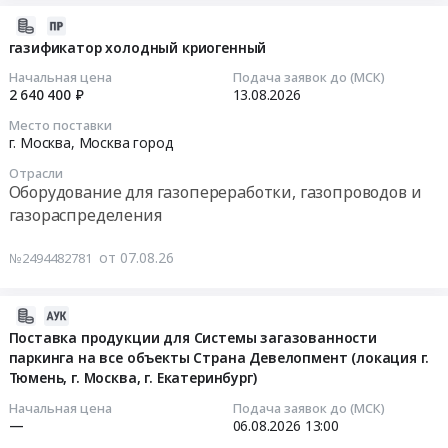
Предмет
инженерные
пунктов
2026-
тендера:
для
редуцирования
08-
газификатор холодный криогенный
Комплектующие
жидкостей
газа
07
к
Начальная цена
Подача заявок до (МСК)
и
Тендер
18:01:17
2 640 400 ₽
13.08.2026
сигнализаторам
газов
на
Сигма.
Место поставки
at
поставку
2026-
Цена:
г. Москва,
Москва город
Санкт-
пунктов
08-
1653613
Петербург,
редуцирования
Отрасли
13
руб.
Оборудование для газопереработки, газопроводов и
Санкт-
газа
00:00:00
газораспределения
Петербург
at
город
Мценский
Тендер
от 07.08.26
№2494482781
,
район,
на
Russia,
деревня
газификатор
RU
Коневка;г.
холодный
2026-
Санкт-
Орёл,
криогенный
08-
Поставка продукции для Системы загазованности
Петербург
Орловская
Тендер
паркинга на все объекты Страна Девелопмент (локация г.
06
город
область
на
Тюмень, г. Москва, г. Екатеринбург)
15:16:30
Оборудование
,
газификатор
Начальная цена
Подача заявок до (МСК)
для
Russia,
холодный
2026-
—
06.08.2026
13:00
газопереработки,
RU
криогенный
08-