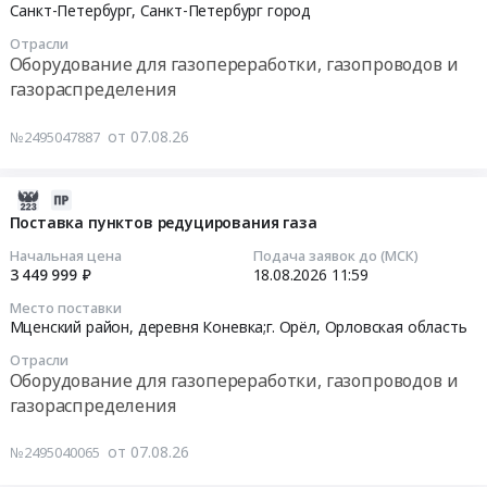
08-
Санкт-Петербург,
Санкт-Петербург город
at
24
г.
Отрасли
10:00:00
Оборудование для газопереработки, газопроводов и
Хабаровск,
газораспределения
Хабаровский
Тендер
край
на
от 07.08.26
№2495047887
,
закупку
Russia,
в
RU
области:
2026-
Хабаровский
Коммуникации
08-
Поставка пунктов редуцирования газа
край
инженерные
07
Начальная цена
Подача заявок до (МСК)
Котельное,
для
10:53:34
3 449 999 ₽
18.08.2026
11:59
теплообменное
жидкостей
и
Место поставки
и
2026-
Мценский район, деревня Коневка;г. Орёл,
Орловская область
теплотехническое
газов
08-
оборудование
Отрасли
Тендер
18
и
Оборудование для газопереработки, газопроводов и
на
11:59:00
материалы.
газораспределения
закупку
Монтаж
в
Тендер
и
от 07.08.26
№2495040065
области:
на
обслуживание
Коммуникации
поставку