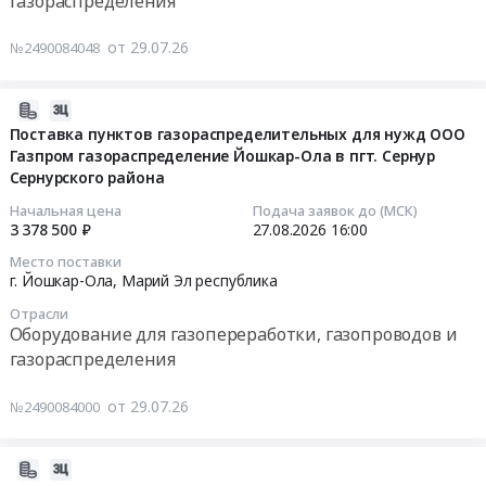
газораспределения
тендера:
Тендер
района
Компрессор
на
Тендер
от 29.07.26
№2490084048
для
поставку
на
сжатия
пунктов
поставку
СОГ
газораспределительных
пунктов
2026-
(метан).
для
газораспределительных
07-
Поставка пунктов газораспределительных для нужд ООО
Цена:
нужд
для
Газпром газораспределение Йошкар-Ола в пгт. Сернур
29
0
Сернурского района
ООО
нужд
18:20:05
руб.
Газпром
ООО
Начальная цена
Подача заявок до (МСК)
газораспределение
Газпром
2026-
3 378 500 ₽
27.08.2026
16:00
Йошкар-
газораспределение
08-
Место поставки
Ола
Йошкар-
27
г. Йошкар-Ола,
Марий Эл республика
Тендер
Ола
16:00:00
Отрасли
на
в
Оборудование для газопереработки, газопроводов и
поставку
г.
Тендер
газораспределения
пунктов
Козьмодемьянске
на
газораспределительных
Горномарийского
поставку
от 29.07.26
№2490084000
для
района
пунктов
нужд
at
газораспределительных
ООО
Горномарийский
для
2026-