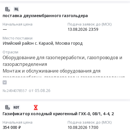
и
Сенсор
газосепаратора
газораспределения
ячейка
для
2026-
Предмет
электрохимическая
остановочного
08-
поставка двухмембранного газгольдера
тендера:
для
ремонта
05
Начальная цена
Подача заявок до (МСК)
Поставка
сигнализатора
для
15:02:51
—
13.08.2026
23:59
ГАЗОРЕГУЛЯТОРНОГО
загазованности
"СТГ"
Место поставки
ПУНКТА
СТГ-1
Тендер
2026-
Илийский район с. Караой,
Москва город
БЛОЧНО-
at
на
08-
МОДУЛЬНОГО
Икрянинский
Отрасли
закупку
13
Оборудование для газопереработки, газопроводов и
ИСПОЛНЕНИЯ.
район,
газосепаратора
23:59:00
газораспределения
Цена:
рп.
для
Монтаж и обслуживание оборудования для
0
Красные
остановочного
Тендер
руб.
газопереработки, газопроводов и газораспределения
Баррикады,
ремонта
на
Промышленные резервуары и ёмкости, ремонт и
Астраханская
для
поставку
область
обслуживание
от 05.08.26
№2494078557
"СТГ"
двухмембранного
,
at
газгольдера
Russia,
г.
Тендер
2026-
RU
Тобольск,
на
08-
Газификатор холодный криогенный ГХК-0, 08/1, 4-4, 2
Астраханская
Тюменская
поставку
05
область
Начальная цена
Подача заявок до (МСК)
область
двухмембранного
13:38:19
354 000 ₽
10.08.2026
17:00
Котельное,
,