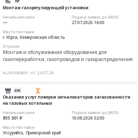
2026-
края.
ТЭМПО.
г.
Новый
Проектирование, монтаж и обслуживание
загазованности
07-
Монтаж газорегулирующей установки
Цена:
Монтаж
Сыктывкар,
Уренгой,
сигнализации, пожароохранных, контрольно-
на
24
0
системы
Начальная цена
Подача заявок до (МСК)
Коми
Ямало-
пропускных систем и оборудования
объектах
11:50:55
руб.
контроля
—
27.07.2026
16:00
республика
Ненецкий
ООО
загазованности:
,
автономный
Место поставки
КТИ
2026-
Монтаж
г. Юрга,
Кемеровская область
Russia,
округ
Тендер
07-
системы
RU
,
Отрасли
на
27
контроля
Коми
Russia,
Монтаж и обслуживание оборудования для
техническое
16:00:00
загазованности.
республика
RU
газопереработки, газопроводов и газораспределения
обслуживание
Цена:
Монтаж
Ямало-
и
Тендер
0
и
Ненецкий
от 24.07.26
№2413084691
ежегодную
на
руб.
обслуживание
автономный
поверку
монтаж
оборудования
округ
сигнализаторов
газорегулирующей
2026-
для
Оборудование
загазованности
установки
07-
Оказание услуг поверки сигнализаторов загазованности
газопереработки,
для
на
Тендер
на газовых котельных
28
газопроводов
нефте-
объектах
на
09:24:11
и
и
Начальная цена
Подача заявок до (МСК)
ООО
монтаж
855 301 ₽
10.08.2026
02:00
газораспределения
газодобычи
КТИ
газорегулирующей
2026-
Предмет
Предмет
Место поставки
at
установки
08-
Уссурийск,
Приморский край
тендера:
тендера:
г.
at
10