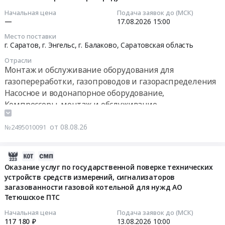
(Набавка
2026-
Начальная цена
Подача заявок до (МСК)
услуге
—
17.08.2026
15:00
08-
санације
17
Место поставки
цурења
15:00:00
г. Саратов, г. Энгельс, г. Балаково,
Саратовская область
SF6
Отрасли
гаса
Тендер
Монтаж и обслуживание оборудования для
за
на
газопереработки, газопроводов и газораспределения
ПРП
оказание
Насосное и водонапорное оборудование,
Панчево)
услуг
Компрессоры, монтаж и обслуживание
Тендер
абонентского,
на
технического
от 08.08.26
№2495010091
закупку
обслуживания
услуг
и
по
ремонта
2026-
устранению
оборудования
08-
Оказание услуг по государственной поверке технических
утечек
для
устройств средств измерений, сигнализаторов
06
газа
загазованности газовой котельной для нужд АО
подготовки,
18:37:38
SF6
Тетюшское ПТС
компримирования
для
и
2026-
Начальная цена
Подача заявок до (МСК)
PRP
реализации
117 180 ₽
13.08.2026
10:00
08-