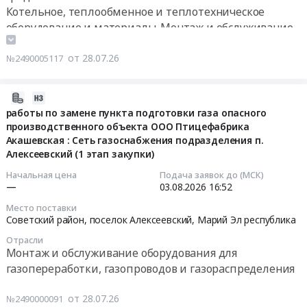
по
по
обслуживание
Предмет
Котельное, теплообменное и теплотехническое
периодической
периодической
системы
тендера:
оборудование и материалы. Монтаж и обслуживание
поверке
поверке
автоматики
Замена
Монтаж и обслуживание оборудования для
сигнализаторов
сигнализаторов
безопасности
газового
газопереработки, газопроводов и газораспределения
от 28.07.26
№2490005117
контроля
контроля
котлов
оборудования
Контрольно-измерительные приборы и автоматика,
загазованности
загазованности
и
с
монтаж и обслуживание
2026-
в
в
сигнализаторов
истекшим
Проектирование, монтаж и обслуживание
07-
отделениях
работы по замене пункта подготовки газа опасного
отделениях
загазованности,
нормативным
сигнализации, пожароохранных, контрольно-
производственного объекта ООО Птицефабрика
28
почтовой
почтовой
расположенных
сроком
пропускных систем и оборудования
Акашевская : Сеть газоснабжения подразделения п.
16:20:42
связи
связи
по
эксплуатации:
Алексеевский (1 этап закупки)
для
для
адресу:
Оборудование
2026-
нужд
нужд
Астраханская
Начальная цена
Подача заявок до (МСК)
ОШГРП
—
03.08.2026
16:52
08-
Белореченского
Предгорного
область,
п.
03
почтамта
почтамта
Наримановский
Ильмень
Место поставки
16:52:00
УФПС
УФПС
Советский район, поселок Алексеевский,
Марий Эл республика
район,
на
Краснодарского
Краснодарского
г.
пересечении
Отрасли
Тендер
края
края
Нариманов,
трассы
Монтаж и обслуживание оборудования для
на
at
Тендер
ул.
Самара-
газопереработки, газопроводов и газораспределения
работы
г.
на
Береговая,
Ильмень,
по
Белореченск;Белореченский
выполнение
д.
Приволжский
от 28.07.26
№2490000091