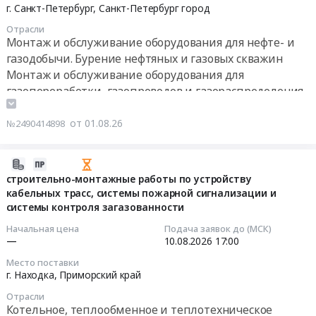
Мордовия
Цена:
08-
Оказание
г. Санкт-Петербург,
Санкт-Петербург город
RU
МРКПБ
4016680
20
услуг
Санкт-
Отрасли
Тендер
руб.
09:00:00
по
Монтаж и обслуживание оборудования для нефте- и
Петербург
на
техническому
газодобычи. Бурение нефтяных и газовых скважин
город
замену
Тендер
обслуживанию
Монтаж
Монтаж и обслуживание оборудования для
оборудования
на
и
и
газопереработки, газопроводов и газораспределения
газопровода
услуги
ремонту
обслуживание
(замена
по
газового
оборудования
от 01.08.26
№2490414898
ГРП
ремонту
оборудования
для
на
и
и
газопереработки,
ГРПШ)
техническому
газопроводов.
2026-
газопроводов
на
обслуживанию
Цена:
08-
строительно-монтажные работы по устройству
и
территории
оборудования
кабельных трасс, системы пожарной сигнализации и
1424999
01
газораспределения
ГБУЗ
специального
системы контроля загазованности
руб.
06:39:02
Предмет
Республики
назначения
тендера:
Начальная цена
Подача заявок до (МСК)
Мордовия
Тендер
2026-
—
10.08.2026
17:00
Капитальный
МРКПБ
на
08-
ремонт
Место поставки
at
услуги
10
г. Находка,
Приморский край
системы
Лямбирский
по
17:00:00
воздушного
район,
Отрасли
ремонту
охлаждения
Котельное, теплообменное и теплотехническое
поселок
и