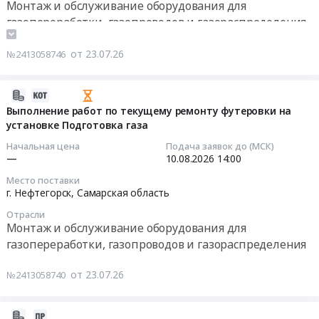
Предмет
Монтаж и обслуживание оборудования для
Монтаж
газовых
(сборка/
тендера:
газорегулирующей
газопереработки, газопроводов и газораспределения
котельных
разборка)
техническое
установки.
at
фланцевых
обслуживание
Цена:
от 23.07.26
№2413058746
Уссурийск,
соединений
и
0
Приморский
трубопроводов
ежегодную
руб.
край
и
2026-
поверку
,
технологического
08-
Выполнение работ по текущему ремонту футеровки на
сигнализаторов
Russia,
оборудования
установке Подготовка газа
03
загазованности
RU
на
11:40:07
на
Начальная цена
Подача заявок до (МСК)
Приморский
объектах
—
10.08.2026
14:00
объектах
край
АО
2026-
ООО
Поверка
Место поставки
НГПЗ
08-
КТИ.
г. Нефтегорск,
Самарская область
и
Тендер:
10
Цена:
калибровка
Отрасли
Болтинг
14:00:00
551350
Монтаж и обслуживание оборудования для
оборудования
(сборка/
руб.
газопереработки, газопроводов и газораспределения
и
разборка)
Тендер
технических
фланцевых
на
средств
от 23.07.26
№2413058740
соединений
выполнение
Предмет
трубопроводов
работ
тендера:
и
по
2026-