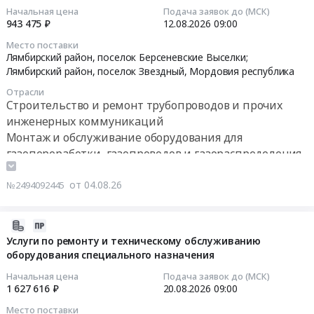
В02243,
Абовянского
Урал.
14:37:41
ремонт
Начальная цена
Подача заявок до (МСК)
at
ЕК-
ПХГ
Цена:
943 475 ₽
12.08.2026
09:00
трубопроводов
Талицкий
В02245,
Тендер
0
2026-
и
район,
Место поставки
ЕК-
на
руб.
08-
прочих
Лямбирский район, поселок Берсеневские Выселки;
Свердловская
В02247,
капитальный
12
инженерных
Лямбирский район, поселок Звездный,
Мордовия республика
область
ЕК-
ремонт
09:00:00
коммуникаций
,
Отрасли
В02256,
системы
Предмет
Строительство и ремонт трубопроводов и прочих
Russia,
ЕК-
воздушного
Тендер
тендера:
инженерных коммуникаций
RU
В02258,
охлаждения
на
Выполнение
Свердловская
Монтаж и обслуживание оборудования для
ЕК-
горячего
замену
работ
область
газопереработки, газопроводов и газораспределения
В02246,
цикла
оборудования
по
Строительство
ЕК-
Абовянского
газопровода
техническому
и
от 04.08.26
№2494092445
В02248,
ПХГ
(замена
перевооружению
ремонт
ЕК-
at
ГРП
АГНКС
трубопроводов
В02259,
Республика
на
в
2026-
и
ЕК-
Армения,
ГРПШ)
части
08-
Услуги по ремонту и техническому обслуживанию
прочих
В02262.
Санкт-
на
оборудования специального назначения
замены
01
инженерных
Цена:
Петербург
территории
узлов
14:07:56
коммуникаций
Начальная цена
Подача заявок до (МСК)
42473504
город
ГБУЗ
учета
1 627 616 ₽
20.08.2026
09:00
Предмет
руб.
,
Республики
газа.
2026-
тендера:
Russia,
Место поставки