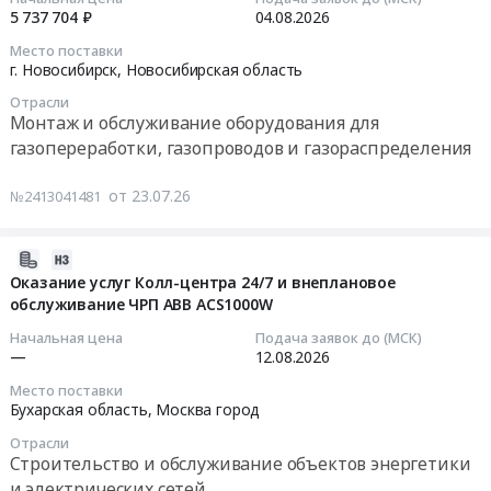
и
пропускных систем и оборудования
г.
для
14:55:06
5 737 704 ₽
04.08.2026
прочих
Нефтегорск,
проведение
инженерных
Место поставки
Самарская
проверки
2026-
г. Новосибирск,
Новосибирская область
коммуникаций
область
и
08-
Предмет
,
Отрасли
поверки
04
Монтаж и обслуживание оборудования для
тендера:
Russia,
сигнализаторов
00:00:00
Болтинг
газопереработки, газопроводов и газораспределения
RU
загазованности
(сборка/
Самарская
Тендер
Тендер
разборка)
от 23.07.26
№2413041481
область
на
на
фланцевых
Монтаж
выполнение
капитальный
соединений
и
работ
ремонт
2026-
трубопроводов
обслуживание
по
агрегата
07-
Оказание услуг Колл-центра 24/7 и внеплановое
и
оборудования
демонтажу
технологического
обслуживание ЧРП АВВ ACS1000W
22
технологического
для
и
Тендер
16:44:25
Начальная цена
Подача заявок до (МСК)
оборудования
газопереработки,
последующему
на
—
12.08.2026
на
газопроводов
монтажу
капитальный
2026-
объектах
Место поставки
и
сигнализаторов
ремонт
08-
Бухарская область,
Москва город
АО
газораспределения
загазованностина
агрегата
12
НГПЗ.
Предмет
для
Отрасли
технологического
00:00:00
Цена:
Строительство и обслуживание объектов энергетики
тендера:
проведение
at
0
и электрических сетей
Выполнение