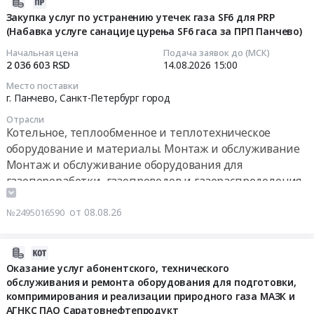
2026-
08-
Закупка услуг по устранению утечек газа SF6 для PRP
(Набавка услуге санације цурења SF6 гаса за ПРП Панчево)
08
13:48:02
Начальная цена
Подача заявок до (МСК)
2 036 603 RSD
14.08.2026
15:00
2026-
Место поставки
08-
г. Панчево,
Санкт-Петербург город
14
Отрасли
15:00:00
Котельное, теплообменное и теплотехническое
оборудование и материалы. Монтаж и обслуживание
Тендер
Монтаж и обслуживание оборудования для
на
газопереработки, газопроводов и газораспределения
закупку
Контрольно-измерительные приборы и автоматика,
услуг
монтаж и обслуживание
от 08.08.26
№2495016590
по
Проектирование, монтаж и обслуживание
устранению
сигнализации, пожароохранных, контрольно-
утечек
2026-
пропускных систем и оборудования
газа
08-
Оказание услуг абонентского, технического
SF6
обслуживания и ремонта оборудования для подготовки,
08
для
компримирования и реализации природного газа МАЗК и
10:53:58
PRP
АГНКС ПАО Саратовнефтепродукт