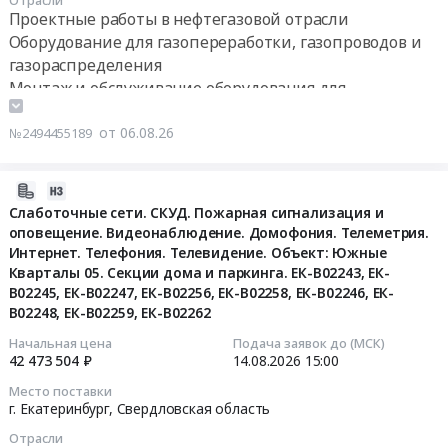
Отрасли
и
АО
Проектные работы в нефтегазовой отрасли
Котельное,
реализации
Тетюшское
Тендер
Оборудование для газопереработки, газопроводов и
теплообменное
природного
ПТС
на
газораспределения
и
газа
Тендер
разработку,
Монтаж и обслуживание оборудования для
теплотехническое
МАЗК
на
изготовление,
оборудование
газопереработки, газопроводов и газораспределения
и
оказание
поставка
и
от 06.08.26
№2494455189
АГНКС
услуг
и
материалы.
ПАО
по
установка
Монтаж
Саратовнефтепродукт
государственной
внутренних
2026-
и
at
поверке
сепарационных
08-
Слаботочные сети. СКУД. Пожарная сигнализация и
обслуживание
г.
технических
элементов
оповещение. Видеонаблюдение. Домофония. Телеметрия.
06
Предмет
Саратов,
устройств
газового
Интернет. Телефония. Телевидение. Объект: Южные
10:11:25
тендера:
г.
средств
Кварталы 05. Секции дома и паркинга. ЕК-В02243, ЕК-
сепаратора
Закупка
Энгельс,
В02245, ЕК-В02247, ЕК-В02256, ЕК-В02258, ЕК-В02246, ЕК-
измерений,
Тендер
2026-
услуг
В02248, ЕК-В02259, ЕК-В02262
г.
сигнализаторов
на
08-
по
Балаково,
загазованности
разработку,
14
Начальная цена
Подача заявок до (МСК)
устранению
Саратовская
газовой
42 473 504 ₽
14.08.2026
15:00
изготовление,
15:00:00
утечек
область
котельной
поставка
Место поставки
газа
,
для
и
г. Екатеринбург,
Свердловская область
Тендер
SF6
Russia,
нужд
установка
на
Отрасли
для
RU
АО