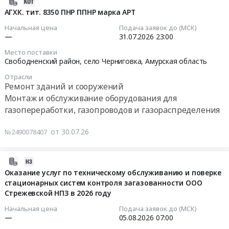
2026-
специального
край
at
(печи
07-
АГХК. тит. 8350 ПНР ППНР марка АРT
назначения.
Котельное,
г.
пресса
30
Цена:
теплообменное
Начальная цена
Подача заявок до (МСК)
Ноябрьск,
Шлеман-1500)
14:42:50
1627616
—
31.07.2026
23:00
и
Ямало-
АО
руб.
теплотехническое
Ненецкий
Место поставки
КУЗОЦМ
2026-
оборудование
Свободненский район, село Черниговка,
Амурская область
автономный
Тендер
07-
и
округ
на
Отрасли
31
материалы.
,
Ремонт зданий и сооружений
замену
23:00:00
Монтаж
Russia,
Монтаж и обслуживание оборудования для
автоматики
и
RU
газопереработки, газопроводов и газораспределения
безопасности
Тендер:
обслуживание
Ямало-
газоиспользующей
АГХК.
Предмет
Ненецкий
от 30.07.26
установки
№2490078407
тит.
тендера:
автономный
(печи
8350
строительно-
округ
пресса
ПНР
2026-
монтажные
Оборудование
Шлеман-1500)
ППНР
07-
Оказание услуг по техническому обслуживанию и поверке
работы
для
АО
марка
стационарных систем контроля загазованности ООО
30
по
газопереработки,
КУЗОЦМ
АРT
Стрежевской НПЗ в 2026 году
08:28:14
устройству
газопроводов
at
Тендер:
кабельных
Начальная цена
Подача заявок до (МСК)
и
г.
АГХК.
2026-
—
05.08.2026
07:00
трасс,
газораспределения
Каменск-
тит.
08-