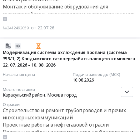
проверки
г.
Тендер
руб.
Монтаж и обслуживание оборудования для
работ
и
Новосибирск,
на
по
газопереработки, газопроводов и газораспределения
поверки
Новосибирская
оказание
текущему
Прочие услуги в области информационных
сигнализаторов
область
услуг
ремонту
загазованности
технологий
от 22.07.26
№2412492059
,
Колл-
футеровки
at
Russia,
центра
на
г.
RU
24/7
2026-
установке
Саратов,
Новосибирская
и
07-
Модернизация системы охлаждения пропана (система
Подготовка
Саратовская
область
внеплановое
353/1, 2) Кандымского газоперерабатывающего комплекса
22
газа.
область
Монтаж
обслуживание
22. 07. 2026 - 10. 08. 2026
16:44:25
Цена:
,
и
ЧРП
Начальная цена
Подача заявок до (МСК)
0
Russia,
обслуживание
АВВ
2026-
—
10.08.2026
руб.
RU
оборудования
ACS1000W
08-
Саратовская
Место поставки
для
Тендер
10
Каракульский район,
Москва город
область
газопереработки,
на
00:00:00
Поверка
газопроводов
Отрасли
оказание
Строительство и ремонт трубопроводов и прочих
и
и
услуг
Тендер
калибровка
инженерных коммуникаций
газораспределения
Колл-
на
оборудования
Проектные работы в нефтегазовой отрасли
Предмет
центра
модернизацию
и
тендера:
Проектные работы в строительстве трубопроводов и
24/7
системы
технических
Капитальный
инженерных коммуникаций
и