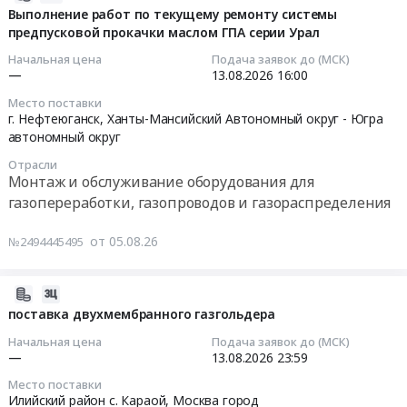
117180
RU
слаботочные
08-
Выполнение работ по текущему ремонту системы
по
руб.
Саратовская
сети.
предпусковой прокачки маслом ГПА серии Урал
05
консервации
область
СКУД.
17:02:24
опасных
Начальная цена
Подача заявок до (МСК)
Поверка
Пожарная
производственных
—
13.08.2026
16:00
и
сигнализация
2026-
объектов
Место поставки
калибровка
и
08-
сроком
г. Нефтеюганск,
Ханты-Мансийский Автономный округ - Югра
оборудования
оповещение.
13
на
автономный округ
и
Видеонаблюдение.
16:00:00
10
Отрасли
технических
Домофония.
лет
Монтаж и обслуживание оборудования для
средств
Телеметрия.
Тендер
Газораспределительная
газопереработки, газопроводов и газораспределения
Предмет
Интернет.
на
станция
тендера:
Телефония.
выполнение
(ГРС-91А)
от 05.08.26
№2494445495
Оказание
Телевидение.
работ
Тендер
услуг
Объект:
по
на
по
Южные
текущему
2026-
выполнение
поверке
Кварталы
ремонту
08-
комплекса
поставка двухмембранного газгольдера
сигнализаторов
05.
системы
05
строительно-
Начальная цена
Подача заявок до (МСК)
загазованности.
Секции
предпусковой
15:02:51
монтажных
—
13.08.2026
23:59
Цена:
дома
прокачки
работ
Место поставки
4350
и
маслом
2026-
по
Илийский район с. Караой,
Москва город