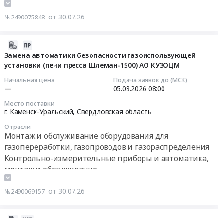
коммуникаций
обслуживание
по
поставка
Предмет
оборудования
от 30.07.26
№2490075848
устройству
и
тендера:
для
кабельных
установка
Замена
нефте-
трасс,
внутренних
2026-
оборудования
и
системы
сепарационных
07-
Замена автоматики безопасности газоиспользующей
газопровода
газодобычи.
пожарной
элементов
установки (печи пресса Шлеман-1500) АО КУЗОЦМ
30
(замена
Бурение
сигнализации
газового
15:14:18
ГРП
нефтяных
Начальная цена
Подача заявок до (МСК)
и
сепаратора
—
05.08.2026
08:00
на
и
системы
Тендер
2026-
ГРПШ)
газовых
Место поставки
контроля
на
08-
на
г. Каменск-Уральский,
Свердловская область
скважин
загазованности
разработку,
05
территории
Предмет
at
Отрасли
изготовление,
08:00:00
ГБУЗ
тендера:
Монтаж и обслуживание оборудования для
г.
поставка
Республики
Услуги
газопереработки, газопроводов и газораспределения
Находка,
и
Тендер
Мордовия
по
Контрольно-измерительные приборы и автоматика,
Приморский
установка
на
МРКПБ.
ремонту
монтаж и обслуживание
край
внутренних
замену
Цена:
и
,
сепарационных
автоматики
943475
техническому
Russia,
от 30.07.26
№2490069157
элементов
безопасности
руб.
обслуживанию
RU
газового
газоиспользующей
оборудования
Приморский
сепаратора
установки