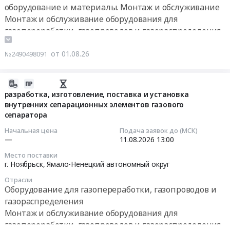
Тендер
горячего
оборудование и материалы. Монтаж и обслуживание
Берсеневские
техническому
на
цикла
Монтаж и обслуживание оборудования для
Выселки;
обслуживанию
строительно-
Абовянского
газопереработки, газопроводов и газораспределения
Лямбирский
оборудования
монтажные
ПХГ.
район,
Контрольно-измерительные приборы и автоматика,
специального
работы
Цена:
поселок
монтаж и обслуживание
от 01.08.26
№2490498091
назначения
по
2421503
Звездный,
Проектирование, монтаж и обслуживание
at
устройству
руб.
Мордовия
сигнализации, пожароохранных, контрольно-
г.
кабельных
2026-
республика
Санкт-
пропускных систем и оборудования
трасс,
07-
разработка, изготовление, поставка и установка
,
Петербург,
системы
внутренних сепарационных элементов газового
30
Russia,
Санкт-
пожарной
сепаратора
17:51:13
RU
Петербург
сигнализации
Начальная цена
Подача заявок до (МСК)
Мордовия
город
и
2026-
—
11.08.2026
13:00
республика
,
системы
08-
Строительство
Место поставки
Russia,
контроля
11
г. Ноябрьск,
Ямало-Ненецкий автономный округ
и
RU
загазованности
13:00:00
ремонт
Санкт-
Отрасли
Тендер
трубопроводов
Оборудование для газопереработки, газопроводов и
Петербург
на
Тендер
и
газораспределения
город
строительно-
на
прочих
Монтаж и обслуживание оборудования для
Монтаж
монтажные
разработку,
инженерных
газопереработки, газопроводов и газораспределения
и
работы
изготовление,