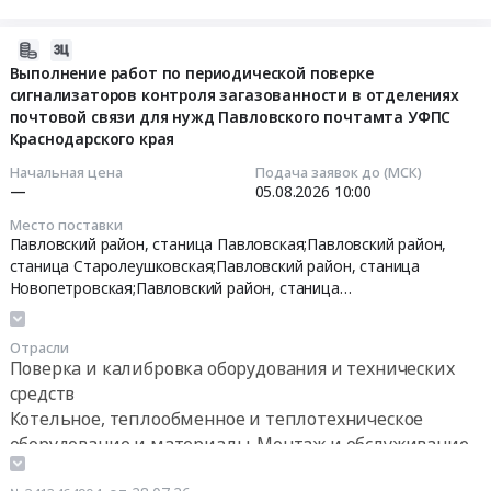
замене
район,
работ
З,
район.
пункта
поселок
по
за
Цена:
2026-
подготовки
Южный;Белореченский
периодической
август
1023988
07-
Выполнение работ по периодической поверке
газа
район,
поверке
2026
руб.
сигнализаторов контроля загазованности в отделениях
28
опасного
хутор
сигнализаторов
г
почтовой связи для нужд Павловского почтамта УФПС
15:36:47
производственного
Долгогусевский;Белореченский
контроля
at
Краснодарского края
объекта
район,
загазованности
Астрахань,
2026-
ООО
село
в
Начальная цена
Подача заявок до (МСК)
Астраханская
—
05.08.2026
10:00
08-
Птицефабрика
Школьное,
отделениях
область
05
Акашевская
Краснодарский
почтовой
,
Место поставки
10:00:00
край
Павловский район, станица Павловская;Павловский район,
связи
Russia,
станица Старолеушковская;Павловский район, станица
Сеть
,
для
RU
Новопетровская;Павловский район, станица
Тендер
газоснабжения
Russia,
нужд
Астраханская
Новолеушковская,
Краснодарский край
на
подразделения
RU
Предгорного
область
выполнение
п.Алексеевский
Краснодарский
почтамта
Котельное,
Отрасли
работ
(1
край
УФПС
теплообменное
Поверка и калибровка оборудования и технических
по
этап
Поверка
Краснодарского
и
средств
периодической
закупки)
и
края
теплотехническое
Котельное, теплообменное и теплотехническое
поверке
Тендер
калибровка
at
оборудование
оборудование и материалы. Монтаж и обслуживание
сигнализаторов
на
оборудования
г.
и
Монтаж и обслуживание оборудования для
контроля
работы
и
Горячий
материалы.