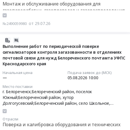
году
газопроводов
район
Монтаж и обслуживание оборудования для
at
и
Тендер
газопереработки, газопроводов и газораспределения
Томская
газоиспользующего
на
Контрольно-измерительные приборы и автоматика,
область,
оборудования
замену
монтаж и обслуживание
от 29.07.26
№2490059980
Томская
объекта
газового
Проектирование, монтаж и обслуживание
область
и
оборудования
сигнализации, пожароохранных, контрольно-
,
2026-
обслуживание
с
пропускных систем и оборудования
Russia,
07-
Выполнение работ по периодической поверке
системы
истекшим
сигнализаторов контроля загазованности в отделениях
RU
28
автоматики
нормативным
почтовой связи для нужд Белореченского почтамта УФПС
Томская
17:32:28
безопасности
сроком
Краснодарского края
область
котлов
эксплуатации:
Поверка
2026-
и
Оборудование
Начальная цена
Подача заявок до (МСК)
—
05.08.2026
10:00
и
08-
сигнализаторов
ОШГРП
калибровка
05
загазованности,
п.
Место поставки
оборудования
10:00:00
расположенных
г. Белореченск;Белореченский район, поселок
Ильмень
и
Южный;Белореченский район, хутор
по
на
Долгогусевский;Белореченский район, село Школьное,
технических
Тендер
адресу:
пересечении
Краснодарский край
средств
на
Астраханская
трассы
Предмет
выполнение
область,
Самара-
Отрасли
тендера:
работ
Наримановский
Ильмень,
Поверка и калибровка оборудования и технических
Оказание
по
район,