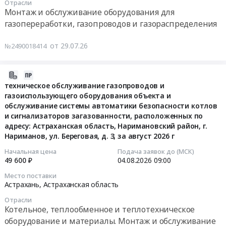
автоматики
Отрасли
сооружений
2026
Тендер
безопасности
Монтаж и обслуживание оборудования для
Предмет
году
на
газоиспользующей
газопереработки, газопроводов и газораспределения
тендера:
Тендер
замену
установки
АГХК.
на
газового
(печи
от 29.07.26
№2490018414
тит.
оказание
оборудования
пресса
8350
услуг
с
Шлеман-1500)
ПНР
по
2026-
истекшим
АО
ППНР
техническому
07-
техническое обслуживание газопроводов и
нормативным
КУЗОЦМ.
марка
обслуживанию
газоиспользующего оборудования объекта и
29
сроком
Цена:
АРT.
обслуживание системы автоматики безопасности котлов
и
11:02:05
эксплуатации:
0
Цена:
и сигнализаторов загазованности, расположенных по
поверке
Оборудование
руб.
0
адресу: Астраханская область, Наримановский район, г.
стационарных
2026-
ОШГРП
Нариманов, ул. Береговая, д. З, за август 2026 г
руб.
систем
08-
п.
контроля
04
Начальная цена
Подача заявок до (МСК)
Ильмень
49 600 ₽
04.08.2026
09:00
загазованности
09:00:00
на
ООО
пересечении
Место поставки
Стрежевской
Астрахань,
Астраханская область
Тендер
трассы
НПЗ
на
Самара-
Отрасли
в
техническое
Ильмень,
Котельное, теплообменное и теплотехническое
2026
обслуживание
Приволжский
оборудование и материалы. Монтаж и обслуживание