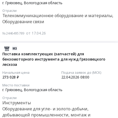
Грязовецкого
проведению
Вологодская
04-
г. Грязовец,
Вологодская область
лесхоза
обучающей
область
22
Отрасли
Тендер
и
Организация
08:00:00
Телекоммуникационное оборудование и материалы,
на
культурно-
выставок,
Оборудование связи
поставку
деловой
конференций,
Тендер
расходных
программы
семинаров
на
от 17.04.26
№2446495789
материалов
образовательно-
Предмет
поставку
и
просветительского
тендера:
цифро-
оснастки
форума
Фрахтование
аналоговых
2026-
для
ZA
транспортного
возимых
04-
Поставка комплектующих (запчастей) для
бензоинструмента
Россию
средства
станций
бензомоторного инструмента для нужд Грязовецкого
17
для
at
в
лесхоза
оперативной
15:13:04
нужд
Вологодская
рамках
радиосвязи
Начальная цена
Подача заявок до (МСК)
Грязовецкого
область,
организации
Тендер
2026-
273 028 ₽
22.04.2026
08:00
лесхоза
г.Грязовец,
и
на
04-
Место поставки
at
Вологодская
проведения
поставку
22
г. Грязовец,
Вологодская область
г.
область
образовательно-
цифро-
08:00:00
Отрасли
Грязовец,
,
просветительского
аналоговых
Инструменты
Вологодская
Russia,
форума
возимых
Тендер
Оборудование для угле- и золото-добычи,
область
RU
ZA
станций
на
добывающей промышленности, монтаж и
,
Вологодская
Россию.
оперативной
поставку