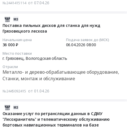
услуг
от 07.04.26
№2441415114
RU
на
по
Вологодская
участке
профессиональной
область
"Грязовец
2026-
переподготовке
Офисное
–
04-
Поставка пильных дисков для станка для нужд
водителей
оборудование,
КС
Грязовецкого лесхоза
01
транспортных
Расходные
Славянская",
14:43:02
средств
Начальная цена
Подача заявок до (МСК)
материалы
кабельных
36 000 ₽
06.04.2026
08:00
с
к
и
2026-
категории
Место поставки
офисному
волоконно-
04-
"В"
г. Грязовец,
Вологодская область
оборудованию
оптических
06
на
Предмет
линий
Отрасли
08:00:00
категорию
Металло- и дерево-обрабатывающее оборудование,
тендера:
связи,
"С"
Станки, монтаж и обслуживание
Поставка
линии
Тендер
для
оргтехники
электропередачи
на
нужд
от 01.04.26
№2445092415
в
воздушной
поставку
Вологодского
рамках
10кВ
пильных
филиала
конкурса
и
дисков
2026-
ПАО
Забота
подъездной
для
03-
"Россети
Оказание услуг по ретрансляции данных в СДМУ
в
автодороги
станка
"Лесохранитель" и телематическому обслуживанию
27
Северо-
ближайшем
к
бортовых навигационных терминалов на базе
для
18:58:18
Запад"