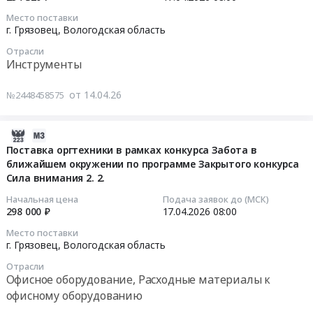
для
ленточных
Тендер
2026-
нужд
Место поставки
пил
на
04-
г. Грязовец,
Вологодская область
Грязовецкого
для
поставку
17
лесхоза.
нужд
Отрасли
комплектующих
08:00:00
Инструменты
Цена:
Грязовецкого
(запчастей)
273028
лесхоза
для
Тендер
от 14.04.26
руб.
№2448458575
at
бензомоторного
на
г.
инструмента
поставку
Грязовец;
для
расходных
2026-
г.
нужд
материалов
04-
Поставка оргтехники в рамках конкурса Забота в
Вологда,
Грязовецкого
и
ближайшем окружении по программе Закрытого конкурса
14
Вологодская
лесхоза
Сила внимания 2. 2.
оснастки
11:45:02
область
at
для
Начальная цена
Подача заявок до (МСК)
,
г.
бензоинструмента
2026-
298 000 ₽
17.04.2026
08:00
Russia,
Грязовец,
для
04-
Место поставки
RU
Вологодская
нужд
17
г. Грязовец,
Вологодская область
Вологодская
область
Грязовецкого
08:00:00
Отрасли
область
,
лесхоза
Офисное оборудование, Расходные материалы к
Металло-
Russia,
Тендер
Тендер
офисному оборудованию
и
RU
на
на