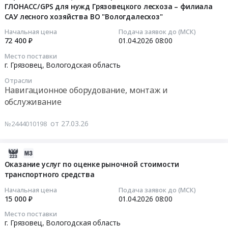
окружении
компрессорному
ГЛОНАСС/GPS для нужд Грязовецкого лесхоза – филиала
нужд
Тендер:
по
цеху
САУ лесного хозяйства ВО "Вологдалесхоз"
Грязовецкого
2026-
Т7310030.0103.
программе
КС
лесхоза
04-
Оказание
Начальная цена
Подача заявок до (МСК)
Закрытого
Новгород
72 400 ₽
01.04.2026
08:00
Тендер
01
образовательных
конкурса
для
на
08:00:00
услуг
Место поставки
Сила
нужд
поставку
г. Грязовец,
Вологодская область
по
внимания
АО
пильных
Тендер
профессиональной
Отрасли
2.2..
"Газстройпром"
дисков
на
переподготовке
Навигационное оборудование, монтаж и
Цена:
Тендер
для
оказание
водителей
обслуживание
298000
на
станка
услуг
транспортных
руб.
выполнение
для
по
средств
от 27.03.26
№2444010198
комплекса
нужд
ретрансляции
с
строительно-
Грязовецкого
данных
категории
монтажных
2026-
лесхоза
в
"В"
работ
03-
at
Оказание услуг по оценке рыночной стоимости
СДМУ
на
на
транспортного средства
27
г.
"Лесохранитель"
категорию
объектах
17:10:35
Грязовец,
и
"С"
Начальная цена
Подача заявок до (МСК)
Реконструкция
Вологодская
15 000 ₽
01.04.2026
08:00
телематическому
для
газопроводов
2026-
область
обслуживанию
нужд
Место поставки
"Серпухов-
04-
,
бортовых
Вологодского
г. Грязовец,
Вологодская область
Ленинград",