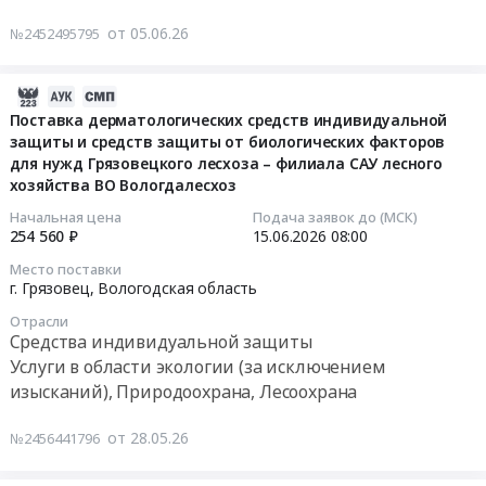
автомобильных
безалкогольные,
поверке
поставку
от 05.06.26
№2452495795
перевозок,
Вода
тахографа
тренажеров
Грязовец-
бутилированная,
установленного
в
Вологда-
Соки
на
рамках
2026-
Грязовец
Предмет
автотранспорте
конкурса
06-
Поставка дерматологических средств индивидуальной
4м3;
тендера:
К087АК35
защиты и средств защиты от биологических факторов
Забота
20
0,25тн.
Поставка
at
для нужд Грязовецкого лесхоза – филиала САУ лесного
в
14:34:06
Цена:
питьевой
хозяйства ВО Вологдалесхоз
г.
ближайшем
0
воды
Грязовец,
окружении
2026-
Начальная цена
Подача заявок до (МСК)
руб.
на
Вологодская
254 560 ₽
15.06.2026
08:00
по
06-
НПС
область
программе
15
Место поставки
Грязовец.
,
Закрытого
08:00:00
г. Грязовец,
Вологодская область
Цена:
Russia,
конкурса
Отрасли
0
RU
Сила
Тендер
Средства индивидуальной защиты
руб.
Вологодская
внимания
на
Услуги в области экологии (за исключением
область
2.2.
поставку
изысканий), Природоохрана, Лесоохрана
Поверка
Тендер
дерматологических
и
на
средств
от 28.05.26
№2456441796
калибровка
поставку
индивидуальной
оборудования
тренажеров
защиты