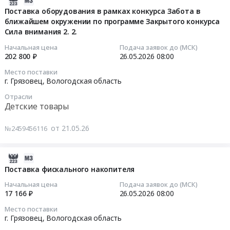
оказание
Вологдалесхоз
окружении
at
по
05-
Поставка оборудования в рамках конкурса Забота в
услуг
at
по
г.
перевозке
ближайшем окружении по программе Закрытого конкурса
21
по
Сила внимания 2. 2.
г.
программе
Грязовец,
работников
10:05:06
фрахтованию
Грязовец,
Закрытого
Вологодская
Вологодского
Начальная цена
Подача заявок до (МСК)
транспортного
Вологодская
конкурса
область
РНУ
2026-
202 800 ₽
26.05.2026
08:00
средства
область
Сила
,
по
05-
Место поставки
для
,
внимания
Russia,
маршруту
26
г. Грязовец,
Вологодская область
перевозки
Russia,
2.2..
RU
НПС
08:00:00
Отрасли
пассажиров
RU
Цена:
Вологодская
Грязовец-
Детские товары
и
Вологодская
30000
область
г.
Тендер
багажа
область
руб.
Средства
Вологда
на
от 21.05.26
№2459456116
по
Обувь,
индивидуальной
Тендер
поставку
заказу
спецобувь,
защиты
на
оборудования
at
одежда,
Предмет
оказание
2026-
в
г.
спецодежда
тендера:
услуг
05-
рамках
Поставка фискального накопителя
Грязовец,
Предмет
Поставка
по
21
конкурса
Начальная цена
Подача заявок до (МСК)
Вологодская
тендера:
дерматологических
перевозке
08:27:03
Забота
17 166 ₽
26.05.2026
08:00
область
Поставка
средств
работников
в
Место поставки
,
одежды
индивидуальной
Вологодского
2026-
ближайшем
г. Грязовец,
Вологодская область
Russia,
специальной
защиты
РНУ
05-
окружении