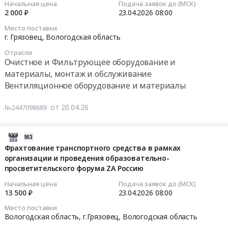
Начальная цена
Подача заявок до (МСК)
оборудованию
г.
область
Грязовецкого
2 000 ₽
23.04.2026
08:00
Предмет
Грязовец,
,
лесхоза
2026-
Место поставки
тендера:
Вологодская
Russia,
Тендер
04-
г. Грязовец,
Вологодская область
Поставка
область
RU
на
23
Отрасли
оргтехники
,
Вологодская
поставку
08:00:00
Очистное и Фильтрующее оборудование и
в
Russia,
область
обуви
материалы, монтаж и обслуживание
рамках
RU
Аккумуляторы
специальной
Тендер
Вентиляционное оборудование и материалы
конкурса
Вологодская
(кроме
для
на
Забота
область
автомобильных),
нужд
поставку
от 20.04.26
№2447098689
в
Офисное
Батареи,
Грязовецкого
фильтра
ближайшем
оборудование,
Гальванические
лесхоза
воздушного
окружении
Расходные
элементы,
at
для
2026-
по
материалы
Источники
г.
нужд
04-
Фрахтование транспортного средства в рамках
программе
к
бесперебойного
Грязовец,
Грязовецкого
организации и проведения образовательно-
20
Закрытого
офисному
питания
Вологодская
лесхоза
просветительского форума ZA Россию
16:31:03
конкурса
оборудованию
Предмет
область
Тендер
Начальная цена
Подача заявок до (МСК)
Сила
Предмет
тендера:
,
на
2026-
13 500 ₽
23.04.2026
08:00
внимания
тендера:
Поставка
Russia,
поставку
04-
Место поставки
2.2..
Поставка
аккумуляторной
RU
фильтра
23
Вологодская область, г.Грязовец,
Вологодская область
Цена:
оргтехники
батареи
Вологодская
воздушного
08:00:00