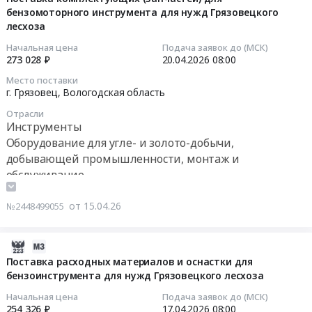
руб.
форума
цифро-
лесхоза
ремонту
бензомоторного инструмента для нужд Грязовецкого
15
ZA
аналоговых
at
лесхоза
разводу
08:33:02
Россию.
возимых
г.
и
Начальная цена
Подача заявок до (МСК)
Цена:
станций
Грязовец,
очистке
2026-
273 028 ₽
20.04.2026
08:00
24800
оперативной
Вологодская
ленточных
04-
Место поставки
руб.
радиосвязи.
область
пил
20
г. Грязовец,
Вологодская область
Цена:
,
для
08:00:00
172965
Отрасли
Russia,
нужд
Инструменты
руб.
RU
Грязовецкого
Тендер
Оборудование для угле- и золото-добычи,
Вологодская
лесхоза
на
добывающей промышленности, монтаж и
область
Тендер
поставку
обслуживание
Инструменты
на
комплектующих
Очистное и Фильтрующее оборудование и
Предмет
оказание
(запчастей)
материалы, монтаж и обслуживание
от 15.04.26
№2448499055
тендера:
услуг
для
Вентиляционное оборудование и материалы
Поставка
по
бензомоторного
комплектующих
Промышленные резервуары и ёмкости, ремонт и
заточке,
инструмента
2026-
(запчастей)
обслуживание
ремонту
для
04-
Поставка расходных материалов и оснастки для
для
разводу
нужд
бензоинструмента для нужд Грязовецкого лесхоза
14
бензомоторного
и
Грязовецкого
16:30:11
Начальная цена
Подача заявок до (МСК)
инструмента
очистке
лесхоза
254 326 ₽
17.04.2026
08:00