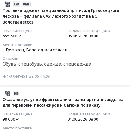
и
2026-
в
и
технических
06-
рамках
средств
Поставка одежды специальной для нужд Грязовецкого
средств
лесхоза – филиала САУ лесного хозяйства ВО
12
конкурса
защиты
Вологдалесхоз
Предмет
10:16:17
Забота
от
тендера:
в
биологических
Начальная цена
Подача заявок до (МСК)
Оказание
2026-
ближайшем
факторов
555 500 ₽
05.06.2026
08:00
услуг
06-
окружении
для
Место поставки
по
05
по
нужд
г. Грязовец,
Вологодская область
поверке
08:00:00
программе
Грязовецкого
Отрасли
тахографа
Закрытого
лесхоза
Обувь, спецобувь, одежда, спецодежда
установленного
Тендер
конкурса
–
на
на
Сила
филиала
от 28.05.26
№2456449404
автотранспорте
поставку
внимания
САУ
К087АК35.
одежды
2.2.
лесного
Цена:
2026-
специальной
at
хозяйства
4000
05-
для
г.
ВО
Оказание услуг по фрахтованию транспортного средства
руб.
для перевозки пассажиров и багажа по заказу
27
нужд
Грязовец,
Вологдалесхоз
11:16:04
Грязовецкого
Вологодская
Тендер
Начальная цена
Подача заявок до (МСК)
лесхоза
область
на
98 000 ₽
01.06.2026
08:00
2026-
–
,
поставку
Место поставки