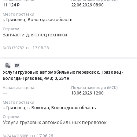
,
Грязовецкого
лесхоза
11 124 ₽
22.06.2026
08:00
Russia,
лесхоза
Тендер
2026-
Место поставки
RU
at
на
06-
г. Грязовец,
Вологодская область
Вологодская
г.
поставку
22
область
Отрасли
Грязовец,
комплектующих
08:00:00
Запчасти для спецтехники
Услуги
Вологодская
(запчастей)
пассажирского
область
для
Тендер
от 17.06.26
№93139782
автомобильного
,
бензомоторного
на
транспорта
Russia,
инструмента
поставку
Предмет
RU
для
запасных
2026-
тендера:
Вологодская
нужд
частей
06-
Услуги грузовых автомобильных перевозок, Грязовец-
Оказание
область
Грязовецкого
для
Вологда-Грязовец 4м3; 0, 25тн
17
услуг
Запчасти
лесхоза
снегоболотохода
11:14:45
Начальная цена
Подача заявок до (МСК)
по
для
at
TINGER
—
18.06.2026
12:00
перевозке
спецтехники
г.
TF4
2026-
Место поставки
работников
Предмет
Грязовец,
для
06-
г. Грязовец, г. Вологда,
Вологодская область
Вологодского
тендера:
Вологодская
нужд
18
РНУ
Поставка
Отрасли
область
Грязовецкого
12:00:00
Услуги грузовых автомобильных перевозок
по
запасных
,
лесхоза
маршруту
частей
Russia,
Тендер
Тендер
от 17.06.26
№2414016666
НПС
для