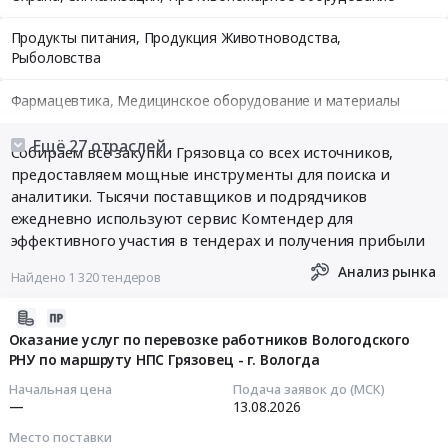
Продукты питания, Продукция Животноводства,
Рыболовства
Фармацевтика, Медицинское оборудование и материалы
Медицинские и Оздоровительные услуги
Ещё 27 отраслей
Собираем все закупки Грязовца со всех источников,
предоставляем мощные инструменты для поиска и
Мебель, Компьютеры и Периферия, Канцтовары, Бытовая
аналитики. Тысячи поставщиков и подрядчиков
техника
ежедневно используют сервис Комтендер для
эффективного участия в тендерах и получения прибыли
Связь, Информационные технологии
Анализ рынка
Найдено 1 320 тендеров
Грузовые и пассажирские перевозки, Транспортные услуги
2026-
Полиграфия
08-
Оказание услуг по перевозке работников Вологодского
РНУ по маршруту НПС Грязовец - г. Вологда
05
Реклама, Дизайн, Маркетинг, Теле и радиовещание
11:19:20
Начальная цена
Подача заявок до (МСК)
—
13.08.2026
Топливо, Уголь, Продукция нефтепереработки
2026-
Место поставки