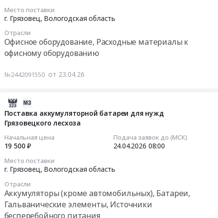
Поставка
–
по
04-
Место поставки
и
филиала
программе
28
г. Грязовец,
Вологодская область
монтаж
САУ
Закрытого
08:00:00
Отрасли
щитового
лесного
конкурса
Офисное оборудование, Расходные материалы к
оборудования,
хозяйства
Сила
Тендер
офисному оборудованию
подключение
ВО
внимания
на
электрооборудования
Вологдалесхоз
2.2.
поставку
от 23.04.26
№2442091550
линии
at
Тендер
оргтехники
розлива
г.
на
в
в
Грязовец,
поставку
рамках
2026-
ПЭТ
Вологодская
оргтехники
конкурса
04-
Поставка аккумуляторной батареи для нужд
бутылку.
область
в
Грязовецкого лесхоза
Забота
21
Цена:
,
рамках
в
16:55:02
Начальная цена
Подача заявок до (МСК)
0
Russia,
конкурса
ближайшем
19 500 ₽
24.04.2026
08:00
руб.
RU
Забота
окружении
2026-
Место поставки
Вологодская
в
по
04-
г. Грязовец,
Вологодская область
область
ближайшем
программе
24
Отрасли
Средства
окружении
Закрытого
08:00:00
Аккумуляторы (кроме автомобильных), Батареи,
индивидуальной
по
конкурса
Гальванические элементы, Источники
защиты
программе
Сила
Тендер
бесперебойного питания