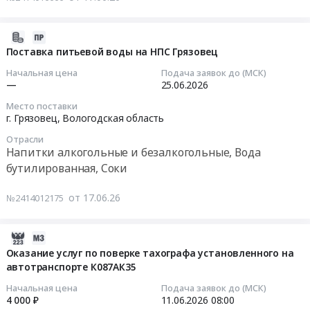
RU
на
на
Грязовец
снегоболотохода
Вологодская
поставку
услуги
-
TINGER
область
запасных
грузовых
2026-
г.
TF4
Инструменты
частей
автомобильных
06-
Поставка питьевой воды на НПС Грязовец
Вологда.
для
Предмет
для
перевозок,
17
Начальная цена
Подача заявок до (МСК)
Цена:
нужд
тендера:
снегоболотохода
Грязовец-
11:07:23
—
25.06.2026
0
Грязовецкого
Поставка
TINGER
Вологда-
руб.
лесхоза.
Место поставки
комплектующих
TF4
Грязовец
2026-
г. Грязовец,
Вологодская область
Цена:
(запчастей)
для
4м3;
06-
30390
для
Отрасли
нужд
0,25тн
25
Напитки алкогольные и безалкогольные, Вода
руб.
бензомоторного
Грязовецкого
Тендер
00:00:00
бутилированная, Соки
инструмента
лесхоза
на
для
at
услуги
Тендер
от 17.06.26
№2414012175
нужд
г.
грузовых
на
Грязовецкого
Грязовец,
автомобильных
поставку
лесхоза.
Вологодская
перевозок,
питьевой
2026-
Цена:
область
Грязовец-
воды
06-
Оказание услуг по поверке тахографа установленного на
273028
,
Вологда-
на
автотранспорте К087АК35
08
руб.
Russia,
Грязовец
НПС
10:36:03
Начальная цена
Подача заявок до (МСК)
RU
4м3;
Грязовец
4 000 ₽
11.06.2026
08:00
Вологодская
0,25тн
Тендер