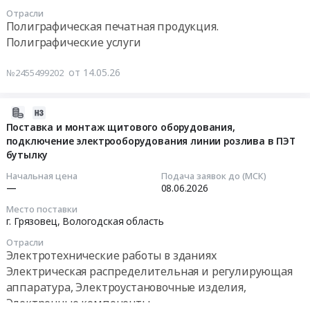
область
котельной
05-
в
Отрасли
,
АО
19
Полиграфическая печатная продукция.
рамках
Russia,
"Северное
08:00:00
Полиграфические услуги
конкурса
RU
Молоко"
Забота
Вологодская
Тендер
Тендер
от 14.05.26
№2455499202
в
область
на
на
ближайшем
Оценочная
выполнение
оказание
окружении
деятельность
работ
услуг
2026-
по
Предмет
по
печати
05-
Поставка и монтаж щитового оборудования,
программе
тендера:
замене
для
подключение электрооборудования линии розлива в ПЭТ
12
Закрытого
Оказание
предохранительного
нужд
бутылку
15:47:59
конкурса
услуг
устройства
Грязовецкого
Начальная цена
Подача заявок до (МСК)
Сила
по
(гидрозатвор)
лесхоза
2026-
—
08.06.2026
внимания
оценке
деаэратора
Тендер
06-
Место поставки
2.2..
рыночной
на
на
08
г. Грязовец,
Вологодская область
Цена:
стоимости
котельной
оказание
00:00:00
202800
Отрасли
транспортного
АО
услуг
Электротехнические работы в зданиях
руб.
средства.
"Северное
печати
Тендер
Электрическая распределительная и регулирующая
Цена:
Молоко"
для
на
аппаратура, Электроустановочные изделия,
15000
at
нужд
поставку
Электронные компоненты
руб.
г.
Грязовецкого
и