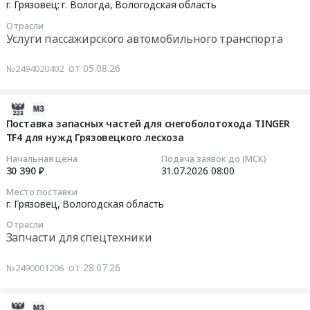
08-
г. Грязовец; г. Вологда,
Вологодская область
Автомобили, Спецтехника, Авиа- ЖД-техника, Суда
13
Отрасли
00:00:00
Финансы, Страхование, Оценка, Юридические услуги
Услуги пассажирского автомобильного транспорта
Тендер
Одежда, Средства защиты, Текстиль, Хозтовары, Тара
от 05.08.26
№2494020402
на
оказание
Экология, Клининг, Химчистка
услуг
2026-
по
07-
Поставка запасных частей для снегоболотохода TINGER
Энергетика
перевозке
TF4 для нужд Грязовецкого лесхоза
28
работников
17:01:06
Нефтяная и Газовая отрасль
Начальная цена
Подача заявок до (МСК)
Вологодского
30 390 ₽
31.07.2026
08:00
РНУ
Промышленное оборудование и изделия
2026-
Место поставки
по
07-
г. Грязовец,
Вологодская область
Прочее оборудование и изделия
маршруту
31
Отрасли
НПС
08:00:00
Запчасти для спецтехники
Обучение, Научная деятельность
Грязовец-
г.
Тендер
от 28.07.26
№2490001206
Аренда и продажа Недвижимости и имущества
Вологда
на
Тендер
поставку
Услуги в области Спорта, Отдыха, Культуры
на
запасных
2026-