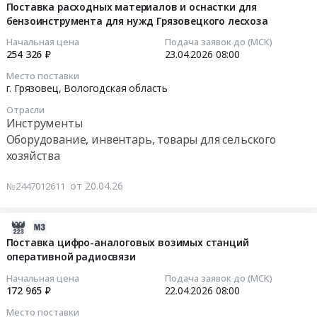
монтаж
04-
организации
средства
Поставка расходных материалов и оснастки для
и
бензоинструмента для нужд Грязовецкого лесхоза
20
и
в
обслуживание
15:48:02
проведению
рамках
Начальная цена
Подача заявок до (МСК)
Предмет
обучающей
организации
254 326 ₽
23.04.2026
08:00
тендера:
2026-
и
и
Место поставки
Поставка
04-
культурно-
проведения
г. Грязовец,
Вологодская область
фильтра
23
деловой
образовательно-
Отрасли
воздушного
08:00:00
программы
просветительского
Инструменты
для
образовательно-
форума
Оборудование, инвентарь, товары для сельского
нужд
Тендер
просветительского
ZA
хозяйства
Грязовецкого
на
форума
Россию
лесхоза.
поставку
ZA
at
от 20.04.26
№2447012611
Цена:
расходных
Россию
Вологодская
2000
материалов
Тендер
область,
руб.
и
на
г.Грязовец,
2026-
оснастки
оказание
Вологодская
04-
Поставка цифро-аналоговых возимых станций
для
услуг
область
оперативной радиосвязи
17
бензоинструмента
по
,
15:35:06
Начальная цена
Подача заявок до (МСК)
для
организации
Russia,
172 965 ₽
22.04.2026
08:00
нужд
и
RU
2026-
Место поставки