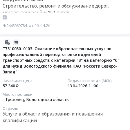
на
Грязовецкого
Строительство, ремонт и обслуживание дорог,
Инструменты
рамках
объектах
лесхоза.
мостов, тоннелей и ЖД путей
Предмет
конкурса
Реконструкция
Цена:
тендера:
Строительство и ремонт трубопроводов и прочих
Забота
газопроводов
50000
Поставка
в
инженерных коммуникаций
от 13.04.26
"Серпухов-
№2448069784
руб.
расходных
ближайшем
Ленинград",
Насосное и водонапорное оборудование,
материалов
окружении
"Белоусово-
Компрессоры, монтаж и обслуживание
2026-
и
по
Ленинград",
04-
Т7310030. 0103. Оказание образовательных услуг по
оснастки
программе
газопровода-
профессиональной переподготовке водителей
13
для
Закрытого
перемычки
транспортных средств с категории "В" на категорию "С"
15:17:07
бензоинструмента
конкурса
между
для нужд Вологодского филиала ПАО "Россети Северо-
для
Сила
МГ
Запад"
2026-
нужд
внимания
"Белоусово-
04-
Начальная цена
Подача заявок до (МСК)
Грязовецкого
2.2.
Ленинград"
57 340 ₽
13.04.2026
11:00
13
лесхоза.
at
и
11:00:00
Место поставки
Цена:
г.
МГ
г. Грязовец,
Вологодская область
254326
Грязовец,
"Кохтла-
Тендер:
руб.
Вологодская
Отрасли
Ярве-
Т7310030.0103.
Услуги в области образования и повышения
область
Ленинград",
Оказание
квалификации
,
магистральных
образовательных
Russia,
газопроводов