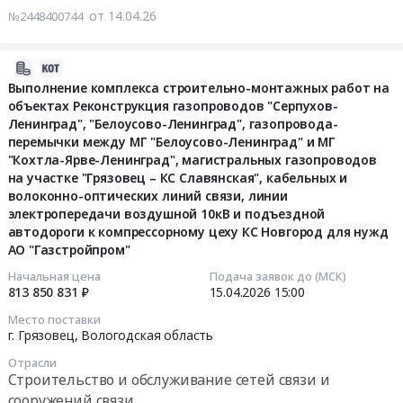
дерево-
Вологодская
поставку
поставку
от 14.04.26
№2448400744
обрабатывающее
область
расходных
оргтехники
оборудование,
Инструменты
материалов
в
Станки,
Предмет
и
рамках
2026-
монтаж
тендера:
оснастки
конкурса
04-
Выполнение комплекса строительно-монтажных работ на
и
Поставка
для
объектах Реконструкция газопроводов "Серпухов-
Забота
20
обслуживание
комплектующих
Ленинград", "Белоусово-Ленинград", газопровода-
бензоинструмента
в
20:05:08
Предмет
(запчастей)
перемычки между МГ "Белоусово-Ленинград" и МГ
для
ближайшем
тендера:
"Кохтла-Ярве-Ленинград", магистральных газопроводов
для
нужд
окружении
2026-
на участке "Грязовец – КС Славянская", кабельных и
Оказание
бензомоторного
Грязовецкого
по
04-
волоконно-оптических линий связи, линии
услуг
инструмента
лесхоза
программе
15
электропередачи воздушной 10кВ и подъездной
по
для
at
Закрытого
15:00:00
автодороги к компрессорному цеху КС Новгород для нужд
заточке,
нужд
г.
конкурса
АО "Газстройпром"
ремонту
Грязовецкого
Грязовец,
Сила
Тендер
разводу
Начальная цена
Подача заявок до (МСК)
лесхоза.
Вологодская
внимания
на
813 850 831 ₽
15.04.2026
15:00
и
Цена:
область
2.2.
выполнение
очистке
273028
Место поставки
,
Тендер
комплекса
г. Грязовец,
Вологодская область
ленточных
руб.
Russia,
на
строительно-
пил
RU
поставку
Отрасли
монтажных
для
Строительство и обслуживание сетей связи и
Вологодская
оргтехники
работ
нужд
сооружений связи
область
в