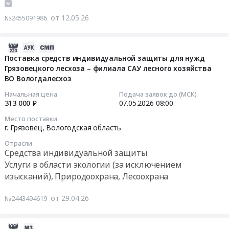
Технологическое оборудование, монтаж и
Грязовец,
лесхоза
монтаж
обслуживание
от 12.05.26
№2455091986
Вологодская
at
щитового
область
г.
оборудования,
,
Грязовец,
подключение
2026-
Russia,
Вологодская
электрооборудования
05-
Поставка средств индивидуальной защиты для нужд
RU
область
линии
Грязовецкого лесхоза – филиала САУ лесного хозяйства
29
Вологодская
,
розлива
ВО Вологдалесхоз
15:42:51
область
Russia,
в
Начальная цена
Подача заявок до (МСК)
Котельное,
RU
ПЭТ
2026-
313 000 ₽
07.05.2026
08:00
теплообменное
Вологодская
бутылку
05-
Место поставки
и
область
Тендер
07
г. Грязовец,
Вологодская область
теплотехническое
Полиграфическая
на
08:00:00
оборудование
печатная
Отрасли
поставку
Средства индивидуальной защиты
и
продукция.
и
Тендер
Услуги в области экологии (за исключением
материалы.
Полиграфические
монтаж
на
изысканий), Природоохрана, Лесоохрана
Монтаж
услуги
щитового
поставку
и
Предмет
оборудования,
средств
от 29.04.26
№2443494619
обслуживание
тендера:
подключение
индивидуальной
Предмет
Оказание
электрооборудования
защиты
тендера:
услуг
линии
для
2026-