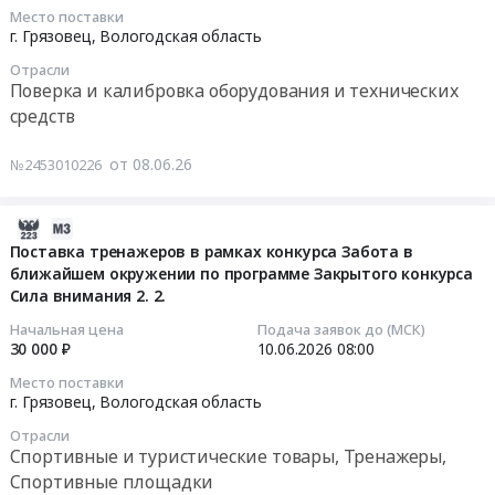
2026-
Место поставки
область
at
на
06-
г. Грязовец,
Вологодская область
Запчасти
г.
поставку
11
для
Отрасли
Грязовец,
питьевой
08:00:00
Поверка и калибровка оборудования и технических
спецтехники
г.
воды
средств
Предмет
Вологда,
на
Тендер
тендера:
Вологодская
НПС
на
от 08.06.26
№2453010226
Поставка
область
Грязовец
оказание
запасных
,
at
услуг
частей
Russia,
г.
по
2026-
для
RU
Грязовец,
поверке
06-
Поставка тренажеров в рамках конкурса Забота в
снегоболотохода
Вологодская
Вологодская
тахографа
ближайшем окружении по программе Закрытого конкурса
05
TINGER
область
область
Сила внимания 2. 2.
установленного
10:40:05
TF4
Услуги
,
на
Начальная цена
Подача заявок до (МСК)
для
грузовых
Russia,
автотранспорте
2026-
30 000 ₽
10.06.2026
08:00
нужд
автомобильных
RU
К087АК35
06-
Место поставки
Грязовецкого
перевозок
Вологодская
Тендер
10
г. Грязовец,
Вологодская область
лесхоза.
Предмет
область
на
08:00:00
Цена:
Отрасли
тендера:
Напитки
оказание
Спортивные и туристические товары, Тренажеры,
11124
Услуги
алкогольные
услуг
Тендер
Спортивные площадки
руб.
грузовых
и
по
на