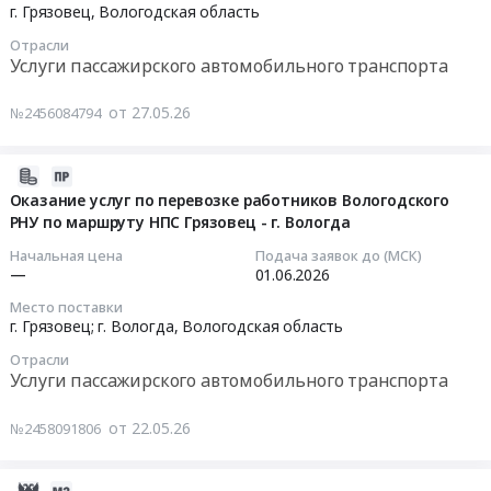
06-
филиала
Russia,
дерматологических
г. Грязовец,
Вологодская область
01
САУ
RU
средств
Отрасли
08:00:00
лесного
Вологодская
индивидуальной
Услуги пассажирского автомобильного транспорта
хозяйства
область
защиты
Тендер
ВО
Спортивные
и
от 27.05.26
№2456084794
на
Вологдалесхоз
и
средств
оказание
Тендер
туристические
защиты
услуг
на
товары,
от
2026-
по
поставку
Тренажеры,
биологических
05-
Оказание услуг по перевозке работников Вологодского
фрахтованию
одежды
Спортивные
РНУ по маршруту НПС Грязовец - г. Вологда
факторов
22
транспортного
специальной
площадки
для
14:39:19
Начальная цена
Подача заявок до (МСК)
средства
для
Предмет
нужд
—
01.06.2026
для
нужд
тендера:
Грязовецкого
2026-
Место поставки
перевозки
Грязовецкого
Поставка
лесхоза
06-
г. Грязовец; г. Вологда,
Вологодская область
пассажиров
лесхоза
тренажеров
–
01
Отрасли
и
–
в
филиала
00:00:00
Услуги пассажирского автомобильного транспорта
багажа
филиала
рамках
САУ
по
САУ
конкурса
лесного
Тендер
от 22.05.26
№2458091806
заказу
лесного
Забота
хозяйства
на
Тендер
хозяйства
в
ВО
оказание
на
ВО
ближайшем
Вологдалесхоз
услуг
2026-