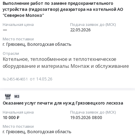
по
автомобильного
RU
Закрытого
по
05-
Выполнение работ по замене предохранительного
заказу.
транспорта
Вологодская
конкурса
оценке
устройства (гидрозатвор) деаэратора на котельной АО
14
Цена:
Предмет
область
Сила
"Северное Молоко"
рыночной
14:53:59
98000
тендера:
Контрольно-
внимания
стоимости
Начальная цена
Подача заявок до (МСК)
руб.
Оказание
кассовое
2.2.
транспортного
2026-
—
22.05.2026
услуг
оборудование
at
средства
05-
Место поставки
по
и
г.
Тендер
22
г. Грязовец,
Вологодская область
перевозке
материалы,
Грязовец,
на
00:00:00
Отрасли
работников
монтаж
Вологодская
оказание
Котельное, теплообменное и теплотехническое
Вологодского
и
область
услуг
Тендер
оборудование и материалы. Монтаж и обслуживание
РНУ
обслуживание
,
по
на
по
Предмет
Russia,
оценке
выполнение
от 14.05.26
№2455464651
маршруту
тендера:
RU
рыночной
работ
НПС
Поставка
Вологодская
стоимости
по
Грязовец
фискального
область
транспортного
замене
2026-
-
накопителя.
Детские
средства
предохранительного
05-
Оказание услуг печати для нужд Грязовецкого лесхоза
г.
Цена:
товары
at
устройства
14
Начальная цена
Подача заявок до (МСК)
Вологда.
17166
Предмет
г.
(гидрозатвор)
11:00:02
10 000 ₽
19.05.2026
08:00
Цена:
руб.
тендера:
Грязовец,
деаэратора
Место поставки
0
Поставка
Вологодская
на
2026-
г. Грязовец,
Вологодская область
руб.
оборудования