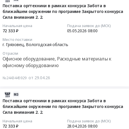
Выполнение
печати
розлива
нужд
04-
Поставка оргтехники в рамках конкурса Забота в
работ
для
в
Грязовецкого
ближайшем окружении по программе Закрытого конкурса
29
по
нужд
ПЭТ
Сила внимания 2. 2.
лесхоза
10:16:02
замене
Грязовецкого
бутылку
–
Начальная цена
Подача заявок до (МСК)
предохранительного
лесхоза.
at
филиала
2026-
72 333 ₽
05.05.2026
08:00
устройства
Цена:
г.
САУ
05-
Место поставки
(гидрозатвор)
10000
Грязовец,
лесного
05
г. Грязовец,
Вологодская область
деаэратора
руб.
Вологодская
хозяйства
08:00:00
на
Отрасли
область
ВО
Офисное оборудование, Расходные материалы к
котельной
,
Вологдалесхоз
Тендер
офисному оборудованию
АО
Russia,
Тендер
на
"Северное
RU
на
поставку
от 29.04.26
№2443445929
Молоко".
Вологодская
поставку
оргтехники
Цена:
область
средств
в
0
Электротехнические
индивидуальной
рамках
2026-
руб.
работы
защиты
конкурса
04-
Поставка оргтехники в рамках конкурса Забота в
в
для
ближайшем окружении по программе Закрытого конкурса
Забота
23
зданиях
Сила внимания 2. 2.
нужд
в
13:52:02
Предмет
Грязовецкого
ближайшем
Начальная цена
Подача заявок до (МСК)
тендера:
лесхоза
окружении
2026-
72 333 ₽
28.04.2026
08:00