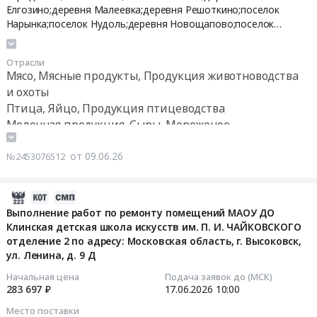
строительства
проведению
25
Елгозино;деревня Малеевка;деревня Решоткино;поселок
дорог,
эксплуатационных
09:00:00
Нарынка;поселок Нудоль;деревня Новощапово;поселок
ЖД
испытаний
Шевляково;деревня Струбково;поселок Чайковского;село
путей
электроустановок
Спас-Заулок;рабочий поселок Решетниково,
Московская
Тендер
Отрасли
Предмет
at
область
на
Мясо, Мясные продукты, Продукция животноводства
тендера:
г.
поставку
и охоты
Поставка
Высоковск;село
продуктов
Птица, Яйцо, Продукция птицеводства
брусчатки
Воздвиженское;деревня
питания
Молочная продукция, Сыры, Мороженое
и
Елгозино;село
с
Чай, Кофе, Какао, Соль, Сахар, Специи, Пищевые
тротуарной
Петровское,
сентября
добавки, Консервы, Бакалея
от 09.06.26
плитки.
№2453076512
Московская
2026
Цена:
Конфеты, Шоколад, Прочие кондитерские изделия
область
года
79547
Прочие продукты питания
,
по
2026-
руб.
Russia,
декабрь
06-
Выполнение работ по ремонту помещений МАОУ ДО
RU
2026
Клинская детская школа искусств им. П. И. ЧАЙКОВСКОГО
17
Московская
г
отделение 2 по адресу: Московская область, г. Высоковск,
22:53:05
область
Тендер
ул. Ленина, д. 9 Д
Строительство
на
2026-
Начальная цена
Подача заявок до (МСК)
и
поставку
283 697 ₽
17.06.2026
10:00
06-
обслуживание
продуктов
17
Место поставки
объектов