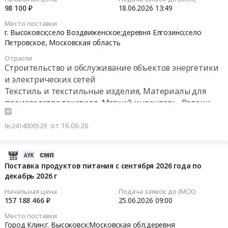
оборудование
плитки
98 100 ₽
18.06.2026
13:49
Продукция
и
Тендер
2026-
животноводства
Место поставки
материалы,
на
06-
г. Высоковск;село Воздвиженское;деревня Елгозино;село
и
Оборудование
поставку
18
Петровское,
Московская область
охоты
связи
брусчатки
13:49:00
Предмет
Отрасли
Предмет
и
тендера:
Строительство и обслуживание объектов энергетики
тендера:
тротуарной
Тендер
Поставка
и электрических сетей
Поставка
плитки
на
продуктов
Текстиль и текстильные изделия, Материалы для
коммутатора.
at
оказание
питания.
производства текстиля, Мягкий инвентарь, Ветошь
Цена:
г.
услуг
Цена:
22000
Высоковск,
по
6658954
от 16.06.26
руб.
№2414000529
Московская
проведению
руб.
область
эксплуатационных
,
испытаний
2026-
Russia,
электроустановок
06-
Поставка продуктов питания с сентября 2026 года по
RU
Тендер
декабрь 2026 г
30
Московская
на
13:09:20
Начальная цена
Подача заявок до (МСК)
область
оказание
157 188 466 ₽
25.06.2026
09:00
Материалы
услуг
2026-
Место поставки
для
по
06-
Город Клин;г. Высоковск;Московская обл;деревня