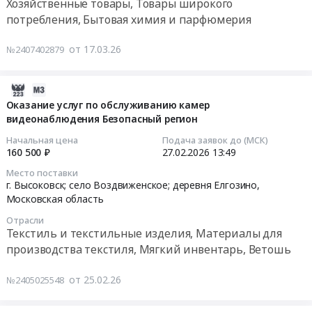
Хозяйственные товары, Товары широкого
Монтаж
услуги
область
образовательного
пляжей
11:43:00
и
потребления, Бытовая химия и парфюмерия
спасателей
,
учреждения.
в
обслуживание
на
Russia,
Цена:
2026
Тендер
Предмет
водных
от 17.03.26
№2407402879
RU
95400
году
на
тендера:
объектах
Московская
руб.
Тендер
поставку
Поставка
(пляжах)
область
на
хозяйственных
2026-
мультимедийного
в
Текстиль
оказание
товаров
02-
Оказание услуг по обслуживанию камер
тренажера
летний
и
услуг
Тендер
видеонаблюдения Безопасный регион
25
Интерактивное
период.
текстильные
по
на
14:03:07
Начальная цена
Подача заявок до (МСК)
зеркало
Цена:
изделия,
водолазному
поставку
160 500 ₽
27.02.2026
13:49
психолога
3088800
Материалы
обследованию
хозяйственных
2026-
с
руб.
Место поставки
для
и
товаров
02-
г. Высоковск; село Воздвиженское; деревня Елгозино,
ПО
производства
очистке
at
27
Московская область
Эмоциональный
текстиля,
дна
г.
13:49:00
интеллект.
Мягкий
Отрасли
акватории
Высоковск,
Текстиль и текстильные изделия, Материалы для
Цена:
инвентарь,
пляжей
Московская
Тендер
425000
производства текстиля, Мягкий инвентарь, Ветошь
Ветошь
в
область
на
руб.
Предмет
2026
,
оказание
от 25.02.26
№2405025548
тендера:
году
Russia,
услуг
Оказание
at
RU
по
услуг