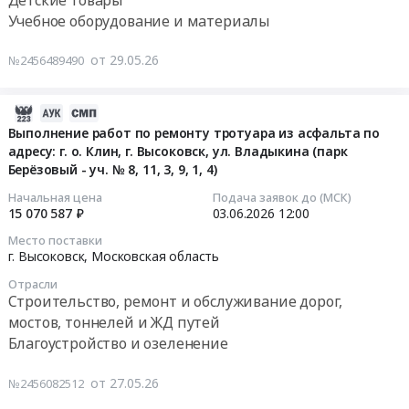
Московская
RU
асфальта
Учебное оборудование и материалы
область
Московская
Тендер
по
,
область
на
адресу:
от 29.05.26
№2456489490
Russia,
Охранные
поставку
г.о.
RU
услуги,
развивающих
Клин,
Московская
Инкассация
комплектов
г.
2026-
область
Предмет
в
Высоковск,
06-
Выполнение работ по ремонту тротуара из асфальта по
Ремонт
тендера:
рамках
ул.
адресу: г. о. Клин, г. Высоковск, ул. Владыкина (парк
05
зданий
Оказание
Берёзовый - уч. № 8, 11, 3, 9, 1, 4)
реализации
Владыкина
18:51:15
и
услуг
стандартов
(парк
Начальная цена
Подача заявок до (МСК)
сооружений
по
по
Берёзовый-
2026-
15 070 587 ₽
03.06.2026
12:00
Предмет
определению
ФГОС
уч.
06-
Место поставки
тендера:
рыночной
Тендер
№
03
г. Высоковск,
Московская область
Выполнение
стоимости
на
8,11,3,9,1,4)
12:00:00
работ
Отрасли
размера
поставку
Тендер
Строительство, ремонт и обслуживание дорог,
по
арендной
развивающих
на
Тендер
мостов, тоннелей и ЖД путей
ремонту
платы.
комплектов
оказание
на
Благоустройство и озеленение
помещений
Цена:
в
услуг
выполнение
МАОУ
95000
рамках
по
работ
от 27.05.26
№2456082512
ДО
руб.
реализации
осуществлению
по
Клинская