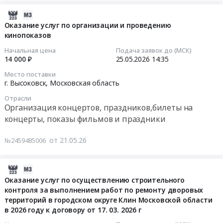
стандартов
строительного
ремонту
детская
по
контроля
тротуара
2026-
школа
ФГОС
за
из
05-
Оказание услуг по организации и проведению
искусств
at
выполнением
асфальта
кинопоказов
21
им.
г.
работ
по
15:18:17
Начальная цена
Подача заявок до (МСК)
П.И.
Высоковск,
по
адресу:
14 000 ₽
25.05.2026
14:35
ЧАЙКОВСКОГО
Московская
ремонту
г.о.
2026-
отделение
Место поставки
область
тротуара
Клин,
05-
г. Высоковск,
Московская область
2
,
из
г.
25
по
Отрасли
Russia,
асфальта
Высоковск,
14:35:00
Организация концертов, праздников,билеты на
адресу:
RU
по
ул.
концерты, показы фильмов и праздники
Московская
Московская
адресу:
Владыкина
Тендер
область,
область
г.о.
(парк
на
г.
от 21.05.26
№2459485006
Детские
Клин,
Берёзовый-
оказание
Высоковск,
товары
г.
уч.
услуг
ул.
Предмет
Высоковск,
№
по
2026-
Ленина,
тендера:
ул.
8,11,3,9,1,4)
организации
05-
Оказание услуг по осуществлению строительного
д.9
Поставка
Владыкина
Тендер
и
контроля за выполнением работ по ремонту дворовых
19
Д.
развивающих
(парк
на
территорий в городском округе Клин Московской области
проведению
13:30:35
Цена:
комплектов
Берёзовый-
в 2026 году к договору от 17. 03. 2026 г
выполнение
кинопоказов
283697
в
уч.
работ
Тендер