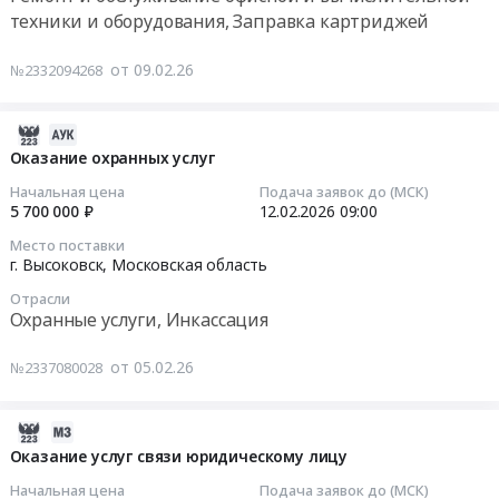
сигнализации
обслуживанию
округе
Тендер
по
техники и оборудования, Заправка картриджей
(КТС).
кондиционеров.
Клин
на
созданию
Цена:
Цена:
Московской
оказание
и
от 09.02.26
№2332094268
326700
160000
области
услуг
ремонту
руб.
руб.
в
по
пешеходных
2026
диагностике,
2026-
коммуникаций
году
техническому
02-
at
Оказание охранных услуг
at
обслуживанию
18
г.
Начальная цена
Подача заявок до (МСК)
г.
и
11:43:11
Высоковск;
5 700 000 ₽
12.02.2026
09:00
Высоковск,
ремонту
рабочий
Место поставки
Московская
периферийного
2026-
поселок
г. Высоковск,
Московская область
область
оборудования
02-
Решетниково;
Отрасли
,
Тендер
12
село
Охранные услуги, Инкассация
Russia,
на
09:00:00
Петровское;
RU
оказание
деревня
от 05.02.26
№2337080028
Московская
услуг
Тендер
Слобода,
область
по
на
Московская
Благоустройство
диагностике,
оказание
область
2026-
и
техническому
охранных
,
02-
Оказание услуг связи юридическому лицу
озеленение
обслуживанию
услуг
Russia,
04
Начальная цена
Подача заявок до (МСК)
Предмет