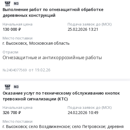
г.
Московская
обслуживанию
2026-
по
Высоковск;Город
область
камер
02-
Выполнение работ по огнезащитной обработке
дератизации
Клин,
Хозяйственные
деревянных конструкций
видеонаблюдения
19
и
Московская
товары,
Безопасный
22:32:02
Начальная цена
Подача заявок до (МСК)
дезинсекции
область
Товары
регион
130 000 ₽
25.02.2026
13:21
помещений.
,
широкого
Тендер
2026-
Цена:
Место поставки
Russia,
потребления,
на
02-
г. Высоковск,
Московская область
280000
RU
Бытовая
оказание
25
руб.
Отрасли
Московская
химия
услуг
13:21:00
Огнезащитные и антикоррозийные работы
область
и
по
Водолазные
парфюмерия
обслуживанию
Тендер
от 19.02.26
№2404077569
работы
Предмет
камер
на
Предмет
тендера:
видеонаблюдения
выполнение
тендера:
Поставка
Безопасный
работ
2026-
Оказание
хозяйственных
регион
по
02-
Оказание услуг по техническому обслуживанию кнопок
услуг
товаров.
at
огнезащитной
тревожной сигнализации (КТС)
19
по
Цена:
г.
обработке
11:10:09
Начальная цена
Подача заявок до (МСК)
водолазному
419424
Высоковск;
деревянных
326 700 ₽
24.02.2026
10:49
обследованию
руб.
село
конструкций
2026-
Место поставки
и
Воздвиженское;
Тендер
02-
г. Высоковск; село Воздвиженское; село Петровское; деревня
очистке