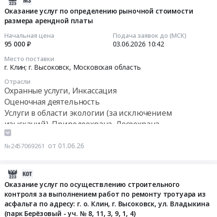
Струбково;поселок
архитектурных
адресу:
06-
Оказание услуг по определению рыночной стоимости
Чайковского;село
форм
Московская
размера арендной платы
01
Спас-
Тендер
область,
11:11:39
Начальная цена
Подача заявок до (МСК)
Заулок;рабочий
на
г.
95 000 ₽
03.06.2026
10:42
поселок
поставку
Высоковск,
2026-
Место поставки
Решетниково,
малых
ул.
06-
г. Клин; г. Высоковск,
Московская область
Московская
архитектурных
Ленина,
03
область
Отрасли
форм
д.9
10:42:00
Охранные услуги, Инкассация
,
at
Д
Оценочная деятельность
Russia,
Город
Тендер
Тендер
Услуги в области экологии (за исключением
RU
Клин;г.
на
на
изысканий), Природоохрана, Лесоохрана
Московская
Высоковск,
выполнение
оказание
область
Московская
работ
услуг
Мясо,
от 01.06.26
№2457069261
область
по
по
Мясные
,
ремонту
определению
продукты,
Russia,
помещений
рыночной
2026-
Продукция
RU
МАОУ
стоимости
06-
Оказание услуг по осуществлению строительного
животноводства
Московская
ДО
размера
контроля за выполнением работ по ремонту тротуара из
08
и
область
Клинская
арендной
асфальта по адресу: г. о. Клин, г. Высоковск, ул. Владыкина
13:48:05
охоты
Малые
детская
платы
(парк Берёзовый - уч. № 8, 11, 3, 9, 1, 4)