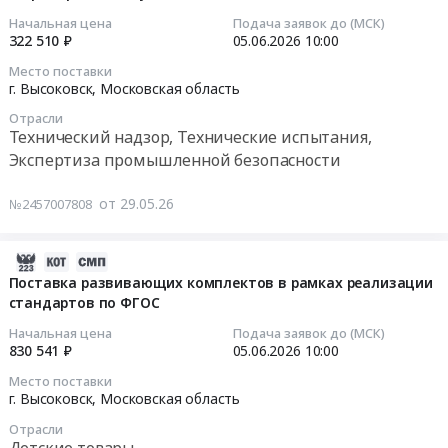
Предмет
архитектурные
школа
Тендер
2026-
Начальная цена
Подача заявок до (МСК)
тендера:
формы
искусств
на
322 510 ₽
05.06.2026
10:00
06-
Поставка
Предмет
им.
оказание
05
Место поставки
продуктов
тендера:
П.И.
услуг
10:00:00
г. Высоковск,
Московская область
питания
Поставка
ЧАЙКОВСКОГО
по
с
малых
Отрасли
отделение
определению
Тендер
Технический надзор, Технические испытания,
сентября
архитектурных
2
рыночной
на
Экспертиза промышленной безопасности
2026
форм.
по
стоимости
оказание
года
Цена:
адресу:
размера
услуг
от 29.05.26
№2457007808
по
6038010
Московская
арендной
по
декабрь
руб.
область,
платы
осуществлению
2026
г.
at
2026-
строительного
г.
Высоковск,
г.
06-
Поставка развивающих комплектов в рамках реализации
контроля
Цена:
ул.
Клин;
стандартов по ФГОС
09
за
157188466
Ленина,
г.
11:36:07
выполнением
Начальная цена
Подача заявок до (МСК)
руб.
д.9
Высоковск,
работ
830 541 ₽
05.06.2026
10:00
Д
Московская
2026-
по
Место поставки
at
область
06-
ремонту
г. Высоковск,
Московская область
г.
,
05
тротуара
Отрасли
Высоковск,
Russia,
10:00:00
из
Детские товары