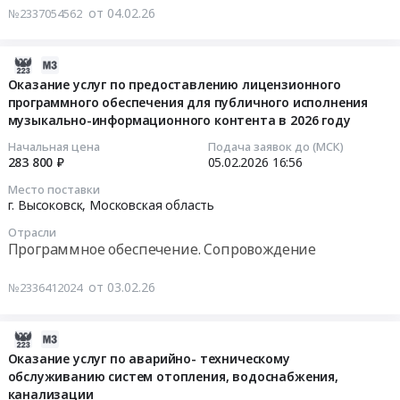
Тендер
и
от 04.02.26
охранных
№2337054562
at
на
вычислительной
услуг.
г.
оказание
техники
Цена:
Высоковск,
услуг
2026-
и
5700000
Московская
связи
02-
Оказание услуг по предоставлению лицензионного
оборудования,
руб.
область
юридическому
программного обеспечения для публичного исполнения
03
Заправка
,
лицу
музыкально-информационного контента в 2026 году
17:06:07
картриджей
Russia,
Тендер
Начальная цена
Подача заявок до (МСК)
Предмет
RU
на
2026-
283 800 ₽
05.02.2026
16:56
тендера:
Московская
оказание
02-
Оказание
Место поставки
область
услуг
05
г. Высоковск,
Московская область
услуг
Услуги
связи
16:56:00
по
Интернет,
Отрасли
юридическому
Программное обеспечение. Сопровождение
диагностике,
передачи
лицу
Тендер
техническому
данных,
at
на
от 03.02.26
обслуживанию
№2336412024
местной
г.
оказание
и
телефонной
Высоковск,
услуг
ремонту
связи
Московская
2026-
по
периферийного
Предмет
область
02-
предоставлению
Оказание услуг по аварийно- техническому
оборудования.
тендера:
,
обслуживанию систем отопления, водоснабжения,
02
лицензионного
Цена:
Оказание
Russia,
канализации
15:17:05
программного