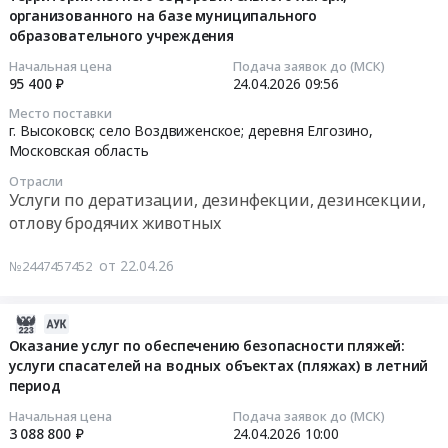
в
продукты,
автомобильного
лагерях
поставку
организованного на базе муниципального
10:06:10
2026
Продукция
транспорта
дневного
образовательного учреждения
аттестатов
году
животноводства
Предмет
пребывания
at
2026-
Начальная цена
Подача заявок до (МСК)
к
и
тендера:
at
г.
95 400 ₽
24.04.2026
09:56
04-
договору
охоты
Оказание
г.
Высоковск,
24
от
Место поставки
Предмет
услуг
Высоковск;
Московская
09:56:00
г. Высоковск; село Воздвиженское; деревня Елгозино,
17.03.2026
тендера:
по
село
область
Московская область
г.
Поставка
перевозке
Воздвиженское;
,
Тендер
Цена:
Отрасли
продуктов
обучающихся
деревня
Russia,
на
Услуги по дератизации, дезинфекции, дезинсекции,
325773
питания
к
Елгозино,
RU
оказание
отлову бродячих животных
руб.
с
месту
Московская
Московская
услуг
июня
проведения
область
область
по
от 22.04.26
№2447457452
2026
экзаменов.
,
Полиграфическая
проведению
года
Цена:
Russia,
печатная
акарицидной
по
288000
RU
продукция.
2026-
обработки
август
руб.
Московская
Полиграфические
05-
Оказание услуг по обеспечению безопасности пляжей:
территории
2026
область
услуги
услуги спасателей на водных объектах (пляжах) в летний
29
летнего
г.
период
Услуги
Предмет
18:52:09
оздоровительного
Цена:
гостиниц
тендера:
лагеря,
Начальная цена
Подача заявок до (МСК)
6990700
и
Поставка
2026-
3 088 800 ₽
24.04.2026
10:00
организованного
руб.