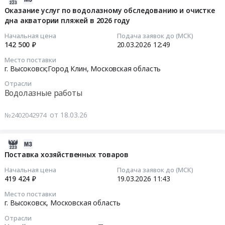
интеллект
Московская
помещений
дезинсекции,
03-
Оказание услуг по водолазному обследованию и очистке
at
область
Тендер
отлову
дна акватории пляжей в 2026 году
18
г.
,
на
бродячих
13:32:38
Начальная цена
Подача заявок до (МСК)
Высоковск,
Russia,
оказание
животных
142 500 ₽
20.03.2026
12:49
Московская
RU
услуг
Предмет
2026-
Место поставки
область
Московская
по
тендера:
03-
г. Высоковск;Город Клин,
Московская область
,
область
дератизации
Оказание
20
Russia,
Услуги
Отрасли
и
услуг
12:49:00
Водолазные работы
RU
кадровых
дезинсекции
по
Московская
агентств,
помещений
проведению
Тендер
от 18.03.26
№2402042974
область
HR,
at
акарицидной
на
Аудио-,
аутстаффинг
г.
обработки
оказание
Видео-,
Предмет
Высоковск;
территории
услуг
2026-
Фото-
тендера:
село
летнего
по
03-
Поставка хозяйственных товаров
техника,
Оказание
Воздвиженское;
оздоровительного
водолазному
17
Начальная цена
Подача заявок до (МСК)
Оборудование
услуг
деревня
лагеря,
обследованию
12:06:09
419 424 ₽
19.03.2026
11:43
для
по
Елгозино;
организованного
и
презентаций
обеспечению
Место поставки
село
на
очистке
2026-
г. Высоковск,
Московская область
и
безопасности
Петровское,
базе
дна
03-
показов.
пляжей:
Московская
муниципального
Отрасли
акватории
19