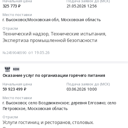
2026-
Начальная цена
Подача заявок до (МСК)
руб.
рамках
№
по
на
325 773 ₽
21.05.2026
12:56
05-
реализации
8,11,3,9,1,4)
ремонту
оказание
21
Место поставки
стандартов
at
тротуара
услуг
12:56:00
г. Высоковск;Московская обл,
Московская область
по
г.
из
по
Отрасли
ФГОС.
Высоковск,
асфальта
организации
Тендер
Технический надзор, Технические испытания,
Цена:
Московская
по
и
на
Экспертиза промышленной безопасности
830541
область
адресу:
проведению
оказание
руб.
,
г.о.
кинопоказов
услуг
от 19.05.26
№2459046590
Russia,
Клин,
at
по
RU
г.
г.
осуществлению
Московская
Высоковск,
Высоковск,
2026-
строительного
область
ул.
Московская
06-
Оказание услуг по организации горячего питания
контроля
Технический
Владыкина
область
08
за
Начальная цена
Подача заявок до (МСК)
надзор,
(парк
,
02:05:03
выполнением
59 923 499 ₽
03.06.2026
10:00
Технические
Берёзовый-
Russia,
работ
Место поставки
испытания,
уч.
RU
2026-
по
г. Высоковск; село Воздвиженское; деревня Елгозино; село
Экспертиза
№
Московская
06-
ремонту
Петровское,
Московская область
промышленной
8,11,3,9,1,4)
область
03
дворовых
Отрасли
безопасности
at
Организация
10:00:00
территорий
Услуги гостиниц и ресторанов, столовых.
Предмет
г.
концертов,
в