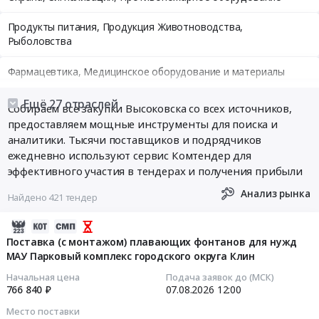
Продукты питания, Продукция Животноводства,
Рыболовства
Фармацевтика, Медицинское оборудование и материалы
Медицинские и Оздоровительные услуги
Ещё 27 отраслей
Собираем все закупки Высоковска со всех источников,
предоставляем мощные инструменты для поиска и
Мебель, Компьютеры и Периферия, Канцтовары, Бытовая
аналитики. Тысячи поставщиков и подрядчиков
техника
ежедневно используют сервис Комтендер для
эффективного участия в тендерах и получения прибыли
Связь, Информационные технологии
Анализ рынка
Найдено 421 тендер
Грузовые и пассажирские перевозки, Транспортные услуги
2026-
Полиграфия
08-
Поставка (с монтажом) плавающих фонтанов для нужд
МАУ Парковый комплекс городского округа Клин
03
Реклама, Дизайн, Маркетинг, Теле и радиовещание
12:55:19
Начальная цена
Подача заявок до (МСК)
766 840 ₽
07.08.2026
12:00
Топливо, Уголь, Продукция нефтепереработки
2026-
Место поставки