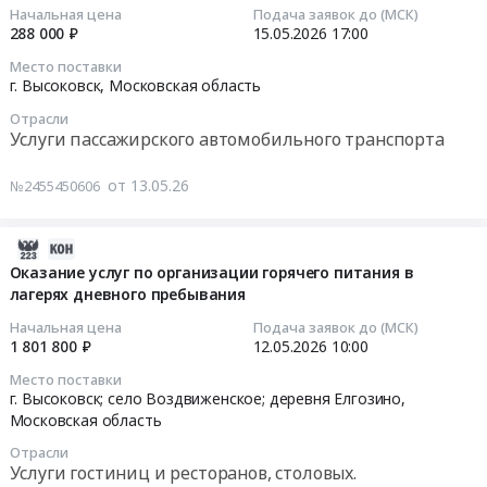
г
17:17:02
Начальная цена
Подача заявок до (МСК)
Цена:
Оказание
г
область
Тендер
288 000 ₽
15.05.2026
17:00
15070587
услуг
at
,
на
2026-
руб.
Место поставки
по
г.
Russia,
поставку
05-
г. Высоковск,
Московская область
организации
Высоковск;Московская
RU
продуктов
15
горячего
обл,
Московская
Отрасли
питания
17:00:00
Услуги пассажирского автомобильного транспорта
питания.
Московская
область
с
Цена:
область
Услуги
июня
Тендер
от 13.05.26
№2455450606
59923499
,
Интернет,
2026
на
руб.
Russia,
передачи
года
оказание
RU
данных,
по
услуг
2026-
Московская
местной
август
по
05-
Оказание услуг по организации горячего питания в
область
телефонной
2026
перевозке
лагерях дневного пребывания
13
Технический
связи
г
обучающихся
14:46:24
Начальная цена
Подача заявок до (МСК)
надзор,
Предмет
at
к
1 801 800 ₽
12.05.2026
10:00
Технические
тендера:
Город
месту
2026-
Место поставки
испытания,
Оказание
Клин;г.
проведения
05-
г. Высоковск; село Воздвиженское; деревня Елгозино,
Экспертиза
услуг
Высоковск;Московская
экзаменов
12
Московская область
промышленной
по
обл;деревня
Тендер
10:00:00
безопасности
предоставлению
Отрасли
Елгозино;деревня
на
Услуги гостиниц и ресторанов, столовых.
Предмет
телефонной
Малеевка;деревня
оказание
Тендер