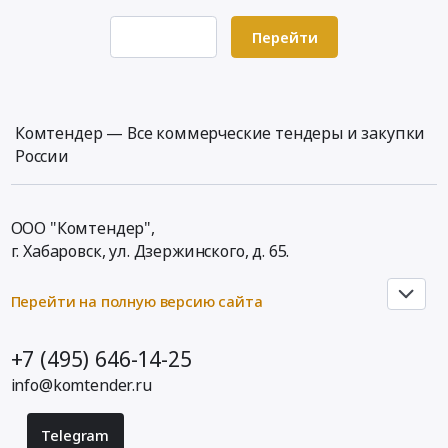
оказание
публичного
услуг
исполнения
Перейти
по
музыкально-
аварийно-
информационного
техническому
контента
обслуживанию
в
Комтендер — Все коммерческие тендеры и закупки
систем
2026
России
отопления,
году
водоснабжения,
at
канализации
г.
ООО "Комтендер",
at
Высоковск,
г. Хабаровск,
ул. Дзержинского, д. 65
.
г.
Московская
Высоковск,
область
Московская
,
Перейти на полную версию сайта
область
Russia,
,
RU
+7 (495) 646-14-25
Russia,
Московская
info@komtender.ru
RU
область
Московская
Программное
область
обеспечение.
Telegram