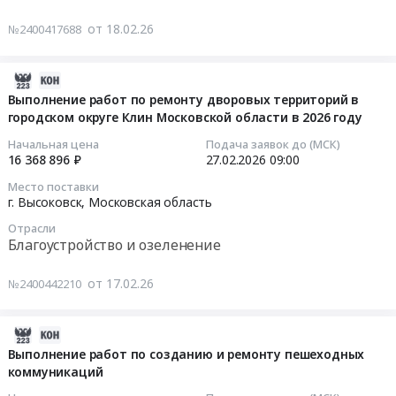
тендера:
работы
кнопок
на
от 18.02.26
№2400417688
Оказание
Предмет
тревожной
оказание
услуг
тендера:
сигнализации
услуг
по
Выполнение
(КТС)
по
2026-
обслуживанию
работ
at
техническому
03-
Выполнение работ по ремонту дворовых территорий в
камер
по
г.
обслуживанию
городском округе Клин Московской области в 2026 году
05
видеонаблюдения
огнезащитной
Высоковск;
кондиционеров
03:43:07
Начальная цена
Подача заявок до (МСК)
Безопасный
обработке
село
Тендер
16 368 896 ₽
27.02.2026
09:00
регион.
деревянных
Воздвиженское;
на
2026-
Место поставки
Цена:
конструкций.
село
оказание
02-
г. Высоковск,
Московская область
160500
Цена:
Петровское;
услуг
27
руб.
130000
деревня
Отрасли
по
09:00:00
Благоустройство и озеленение
руб.
Елгозино,
техническому
Московская
обслуживанию
Тендер
от 17.02.26
№2400442210
область
кондиционеров
на
,
at
выполнение
Russia,
г.
работ
2026-
RU
Клин,
по
03-
Выполнение работ по созданию и ремонту пешеходных
Московская
г.
ремонту
коммуникаций
12
область
Высоковск,
дворовых
00:01:10