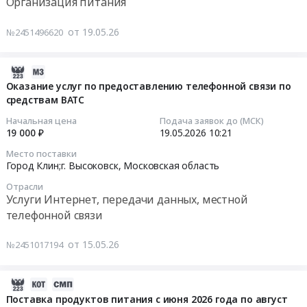
Организация питания
тендера:
Высоковск,
праздников,билеты
Тендер
городском
Оказание
Московская
на
на
округе
от 19.05.26
№2451496620
услуг
область
концерты,
оказание
Клин
по
,
показы
услуг
Московской
осуществлению
Russia,
фильмов
по
области
2026-
строительного
RU
и
организации
в
05-
Оказание услуг по предоставлению телефонной связи по
контроля
Московская
праздники
горячего
2026
средствам ВАТС
15
за
область
Предмет
питания
году
10:33:26
Начальная цена
Подача заявок до (МСК)
выполнением
Строительство,
тендера:
Тендер
к
19 000 ₽
19.05.2026
10:21
работ
ремонт
Оказание
на
договору
2026-
Место поставки
по
и
услуг
оказание
от
05-
Город Клин;г. Высоковск,
Московская область
ремонту
обслуживание
по
услуг
17.03.2026
19
Отрасли
тротуара
дорог,
организации
по
г
10:21:00
Услуги Интернет, передачи данных, местной
из
мостов,
и
организации
Тендер
телефонной связи
асфальта
тоннелей
проведению
горячего
на
Тендер
по
и
кинопоказов.
питания
оказание
на
от 15.05.26
№2451017194
адресу:
ЖД
Цена:
at
услуг
оказание
г.о.
путей
14000
г.
по
услуг
Клин,
Предмет
руб.
Высоковск;
осуществлению
по
2026-
г.
тендера:
село
строительного
предоставлению
05-
Поставка продуктов питания с июня 2026 года по август