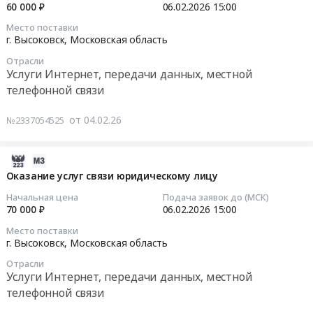
и
Тендер
RU
16:12:12
60 000 ₽
06.02.2026
15:00
тендера:
ремонту
на
Московская
Место поставки
Выполнение
периферийного
оказание
область
2026-
г. Высоковск,
Московская область
работ
оборудования
охранных
Благоустройство
02-
по
Отрасли
at
услуг
и
06
Услуги Интернет, передачи данных, местной
ремонту
г.
at
озеленение
15:00:00
телефонной связи
дворовых
Высоковск;
г.
Предмет
территорий
рабочий
Высоковск,
тендера:
Тендер
от 04.02.26
№2337054525
в
поселок
Московская
Выполнение
на
городском
Решетниково,
область
работ
оказание
округе
Московская
,
по
услуг
2026-
Клин
область
Russia,
созданию
связи
02-
Оказание услуг связи юридическому лицу
Московской
,
RU
и
юридическому
04
Начальная цена
Подача заявок до (МСК)
области
Russia,
Московская
ремонту
лицу
16:12:11
70 000 ₽
06.02.2026
15:00
в
RU
область
пешеходных
Тендер
2026
Московская
Место поставки
Охранные
коммуникаций.
на
2026-
г. Высоковск,
Московская область
году.
область
услуги,
Цена:
оказание
02-
Цена:
Ремонт
Инкассация
19828515
услуг
Отрасли
06
Услуги Интернет, передачи данных, местной
16368896
и
Предмет
руб.
связи
15:00:00
руб.
телефонной связи
обслуживание
тендера:
юридическому
офисной
Оказание
лицу