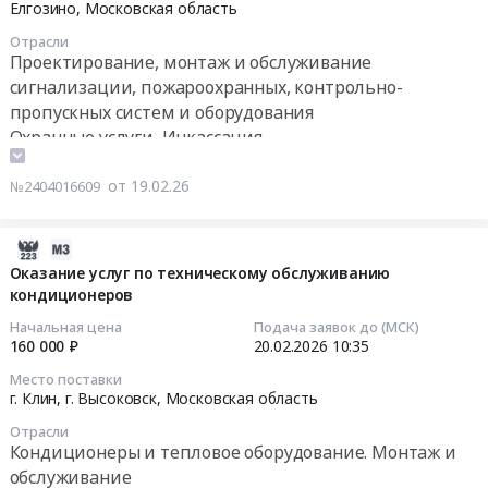
деревня
на
24
Елгозино,
Московская область
дна
Елгозино,
выполнение
10:49:00
Отрасли
акватории
Московская
работ
Проектирование, монтаж и обслуживание
пляжей
область
по
Тендер
сигнализации, пожароохранных, контрольно-
в
,
огнезащитной
на
пропускных систем и оборудования
2026
Russia,
обработке
оказание
Охранные услуги, Инкассация
году.
RU
деревянных
услуг
Текстиль и текстильные изделия, Материалы для
Цена:
Московская
конструкций
по
производства текстиля, Мягкий инвентарь, Ветошь
от 19.02.26
142500
№2404016609
область
at
техническому
руб.
Текстиль
г.
обслуживанию
и
Высоковск,
кнопок
2026-
текстильные
Московская
тревожной
02-
Оказание услуг по техническому обслуживанию
изделия,
область
сигнализации
кондиционеров
18
Материалы
,
(КТС)
11:36:21
Начальная цена
Подача заявок до (МСК)
для
Russia,
Тендер
160 000 ₽
20.02.2026
10:35
производства
RU
на
2026-
Место поставки
текстиля,
Московская
оказание
02-
г. Клин, г. Высоковск,
Московская область
Мягкий
область
услуг
20
Отрасли
инвентарь,
Огнезащитные
по
10:35:00
Кондиционеры и тепловое оборудование. Монтаж и
Ветошь
и
техническому
обслуживание
Предмет
антикоррозийные
обслуживанию
Тендер