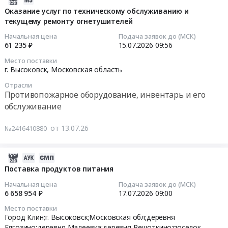
поставку
автозапчастей
07-
Оказание услуг по техническому обслуживанию и
Товары для Спорта, Отдыха, Развлечений, Предметы
(с
Тендер
текущему ремонту огнетушителей
13
Искусства
монтажом)
на
10:56:25
Начальная цена
Подача заявок до (МСК)
плавающих
поставку
61 235 ₽
15.07.2026
09:56
Металлургическое производство
фонтанов
автозапчастей
2026-
Место поставки
для
at
07-
Химическая продукция
г. Высоковск,
Московская область
нужд
г.
15
Отрасли
МАУ
Высоковск,
09:56:00
Лесообработка, Изделия из дерева
Противопожарное оборудование, инвентарь и его
Парковый
Московская
обслуживание
комплекс
область
Сельское хозяйство
Тендер
городского
,
на
от 13.07.26
№2416410880
округа
Russia,
Отходы и лом
оказание
Клин
RU
услуг
at
Услуги ЖКХ
Московская
по
2026-
Город
область
техническому
07-
Поставка продуктов питания
Социальные услуги
Клин;г.
Запчасти
обслуживанию
18
Начальная цена
Подача заявок до (МСК)
Высоковск,
для
и
19:07:08
6 658 954 ₽
17.07.2026
09:00
Московская
спецтехники
текущему
область
Место поставки
Предмет
ремонту
2026-
Город Клин;г. Высоковск;Московская обл;деревня
,
тендера:
огнетушителей
07-
Елгозино;деревня Малеевка;деревня Решоткино;поселок