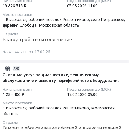
Начальная цена
Подача заявок до (МСК)
Проектирование,
Московская
территорий
19 828 515 ₽
05.03.2026
11:00
монтаж
область
в
2026-
Место поставки
и
,
городском
03-
г. Высоковск; рабочий поселок Решетниково; село Петровское;
обслуживание
Russia,
округе
05
деревня Слобода,
Московская область
сигнализации,
RU
Клин
11:00:00
Отрасли
пожароохранных,
Московская
Московской
Благоустройство и озеленение
контрольно-
область
области
Тендер
пропускных
Кондиционеры
в
на
от 17.02.26
№2400446711
систем
и
2026
выполнение
и
тепловое
году
работ
оборудования
оборудование.
Тендер
2026-
по
Предмет
Монтаж
на
02-
созданию
Оказание услуг по диагностике, техническому
тендера:
и
выполнение
обслуживанию и ремонту периферийного оборудования
19
и
Оказание
обслуживание
работ
21:38:09
ремонту
Начальная цена
Подача заявок до (МСК)
услуг
Предмет
по
пешеходных
1 284 406 ₽
17.02.2026
09:00
по
тендера:
ремонту
2026-
коммуникаций
Место поставки
техническому
Оказание
дворовых
02-
Тендер
г. Высоковск; рабочий поселок Решетниково,
Московская
обслуживанию
услуг
территорий
17
на
область
кнопок
по
в
09:00:00
выполнение
Отрасли
тревожной
техническому
городском
работ
Ремонт и обслуживание офисной и вычислительной