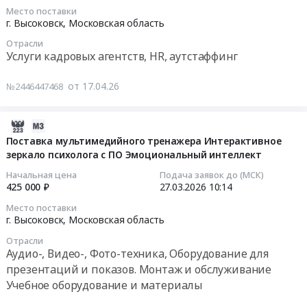
ресторанов,
аттестатов.
04-
на
Место поставки
столовых.
Цена:
24
базе
г. Высоковск,
Московская область
Организация
102772
10:00:00
муниципального
Отрасли
питания
руб.
образовательного
Услуги кадровых агентств, HR, аутстаффинг
Предмет
Тендер
учреждения
тендера:
на
Тендер
от 17.04.26
№2446447468
Оказание
оказание
на
услуг
услуг
оказание
по
2026-
по
услуг
организации
03-
обеспечению
Поставка мультимедийного тренажера Интерактивное
по
горячего
зеркало психолога с ПО Эмоциональный интеллект
25
безопасности
проведению
питания
10:42:51
пляжей:
акарицидной
Начальная цена
Подача заявок до (МСК)
в
услуги
425 000 ₽
27.03.2026
10:14
обработки
лагерях
2026-
спасателей
территории
Место поставки
дневного
03-
на
летнего
г. Высоковск,
Московская область
пребывания.
27
водных
оздоровительного
Отрасли
Цена:
10:14:00
объектах
лагеря,
Аудио-, Видео-, Фото-техника, Оборудование для
1801800
(пляжах)
организованного
презентаций и показов. Монтаж и обслуживание
руб.
Тендер
в
на
Учебное оборудование и материалы
на
летний
базе
поставку
период