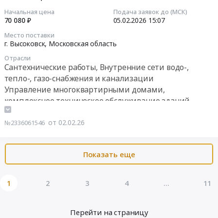
1284406
услуг
RU
обеспечения
Начальная цена
Подача заявок до (МСК)
руб.
связи
Московская
2026-
для
70 080 ₽
05.02.2026
15:07
юридическому
область
02-
публичного
Место поставки
лицу.
Услуги
05
исполнения
г. Высоковск,
Московская область
Цена:
Интернет,
15:07:00
музыкально-
Отрасли
60000
передачи
информационного
Сантехнические работы, Внутренние сети водо-,
руб.
данных,
Тендер
контента
тепло-, газо-снабжения и канализации
местной
на
в
Управление многоквартирными домами,
телефонной
оказание
2026
комплексное техническое обслуживание зданий
связи
услуг
году
Предмет
по
Тендер
от 02.02.26
№2336061546
тендера:
аварийно-
на
Оказание
техническому
оказание
услуг
обслуживанию
услуг
Показать еще
связи
систем
по
юридическому
отопления,
предоставлению
лицу.
водоснабжения,
лицензионного
1
2
3
4
...
11
Цена:
канализации
программного
70000
Тендер
обеспечения
руб.
Перейти на страницу
на
для