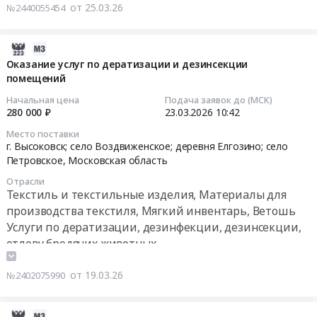
муниципального
от 25.03.26
№2440055454
мультимедийного
Тендер
образовательного
тренажера
на
учреждения
Интерактивное
оказание
2026-
at
зеркало
услуг
03-
г.
Оказание услуг по дератизации и дезинсекции
психолога
по
помещений
19
Высоковск;
с
обеспечению
11:00:11
село
Начальная цена
Подача заявок до (МСК)
ПО
безопасности
Воздвиженское;
280 000 ₽
23.03.2026
10:42
Эмоциональный
пляжей:
2026-
деревня
Место поставки
интеллект
услуги
03-
Елгозино,
г. Высоковск; село Воздвиженское; деревня Елгозино; село
Тендер
спасателей
23
Московская
Петровское,
Московская область
на
на
10:42:00
область
Отрасли
поставку
водных
,
Текстиль и текстильные изделия, Материалы для
мультимедийного
объектах
Тендер
Russia,
производства текстиля, Мягкий инвентарь, Ветошь
тренажера
(пляжах)
на
RU
Услуги по дератизации, дезинфекции, дезинсекции,
Интерактивное
в
оказание
Московская
отлову бродячих животных
зеркало
летний
услуг
область
психолога
период
по
Услуги
от 19.03.26
№2402075990
с
at
дератизации
по
ПО
г.
и
дератизации,
Эмоциональный
Высоковск,
дезинсекции
дезинфекции,
2026-