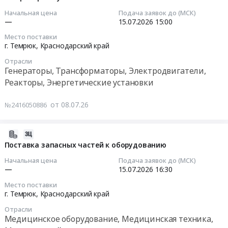
RU
на
17:37:04
руб.
Начальная цена
Подача заявок до (МСК)
Краснодарский
поставку
—
15.07.2026
15:00
край
энергосберегающего
2026-
Место поставки
Контрольно-
оборудования
07-
г. Темрюк,
Краснодарский край
измерительные
at
15
приборы
Отрасли
г.
15:00:00
Генераторы, Трансформаторы, Электродвигатели,
и
Темрюк,
Реакторы, Энергетические установки
автоматика,
Краснодарский
Тендер
монтаж
край
на
от 08.07.26
№2416050886
и
,
поставку
обслуживание
Russia,
расходных
Предмет
RU
материалов
2026-
тендера:
Краснодарский
для
07-
Поставка запасных частей к оборудованию
Поставка
край
дизель-
08
Начальная цена
Подача заявок до (МСК)
оборудования
Светотехническая
генераторных
17:13:30
—
15.07.2026
16:30
АСУ
продукция,
установок
ТП.
Место поставки
Лампы
Тендер
2026-
г. Темрюк,
Краснодарский край
Цена:
и
на
07-
0
другое
Отрасли
поставку
15
руб.
Медицинское оборудование, Медицинская техника,
осветительное
расходных
16:30:00