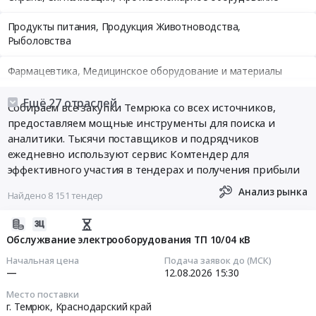
Продукты питания, Продукция Животноводства,
Рыболовства
Фармацевтика, Медицинское оборудование и материалы
Медицинские и Оздоровительные услуги
Ещё 27 отраслей
Собираем все закупки Темрюка со всех источников,
предоставляем мощные инструменты для поиска и
Мебель, Компьютеры и Периферия, Канцтовары, Бытовая
аналитики. Тысячи поставщиков и подрядчиков
техника
ежедневно используют сервис Комтендер для
эффективного участия в тендерах и получения прибыли
Связь, Информационные технологии
Анализ рынка
Найдено 8 151 тендер
Грузовые и пассажирские перевозки, Транспортные услуги
2026-
Полиграфия
08-
Обслужвание электрооборудования ТП 10/04 кВ
07
Начальная цена
Подача заявок до (МСК)
Реклама, Дизайн, Маркетинг, Теле и радиовещание
17:11:38
—
12.08.2026
15:30
Топливо, Уголь, Продукция нефтепереработки
Место поставки
2026-
г. Темрюк,
Краснодарский край