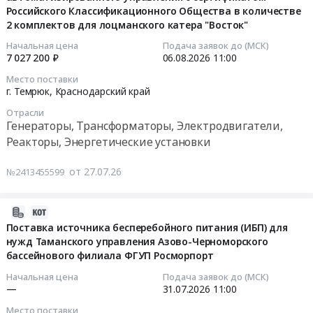
ООО
Краснодарский
для
Российского Классификационного Общества в количестве
и
на
"Газпром
край
2 комплектов для лоцманского катера "Восток"
нужд
комплектующих
2026-
оказание
транссервис"
,
Красноармейского
Тендер
08-
услуг
Начальная цена
Подача заявок до (МСК)
в
Russia,
филиала
на
7 027 200 ₽
06.08.2026
11:00
06
по
г.
RU
ФБУЗ
поставку
11:00:00
проведению
Место поставки
Темрюк
Краснодарский
Центр
измерителей
г. Темрюк,
Краснодарский край
осмотра
для
край
гигиены
КСВ
Тендер
подводной
нужд
Отрасли
Ремонт
и
и
на
части
Генераторы, Трансформаторы, Электродвигатели,
ООО
и
эпидемиологии
мощности
поставку
судна
Реакторы, Энергетические установки
"Газпром
обслуживание
в
и
дизель-
с
транссервис"
судов
Краснодарском
комплектующих
редукторных
использованием
от 27.07.26
(_53664)
№2413455599
Предмет
крае
at
агрегатов
водолазов
at
тендера:
at
г.
с
и
г.
Выбор
г.
Темрюк,
2026-
системой
(или)
Темрюк,
подрядной
Темрюк,
Краснодарский
07-
Поставка источника бесперебойного питания (ИБП) для
дистанционного
технических
Краснодарский
организации
Краснодарский
край
нужд Таманского управления Азово-Черноморского
27
электрического
средств,
край
на
бассейнового филиала ФГУП Росморпорт
край
,
12:53:34
(24
обеспечивающих
,
оказание
,
Russia,
В)
полную
Начальная цена
Подача заявок до (МСК)
Russia,
услуг
Russia,
RU
2026-
—
31.07.2026
11:00
автоматизированного
и
RU
по
RU
Краснодарский
07-
управления
достоверную
Место поставки
Краснодарский