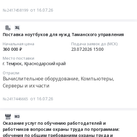
нанесением.
Одноразовый
г.
Цена:
от 16.07.26
медицинский
№2417458199
Темрюк,
Тендер
46000
инструмент
Краснодарский
на
руб.
Предмет
край
поставку
2026-
тендера:
,
лекарственных
07-
Поставка ноутбуков для нужд Таманского управления
Поставка
Russia,
препаратов
16
прокладок
Начальная цена
Подача заявок до (МСК)
RU
(ЖНВЛП)
12:29:07
360 000 ₽
23.07.2026
15:00
гигиенических.
Краснодарский
Тендер
Цена:
Место поставки
край
на
2026-
г. Темрюк,
Краснодарский край
41250
Фармацевтические
поставку
07-
руб.
и
Отрасли
лекарственных
23
Вычислительное оборудование, Компьютеры,
лекарственные
препаратов
15:00:00
Серверы и их части
средства
(ЖНВЛП)
Предмет
at
Тендер
от 16.07.26
№2417446665
тендера:
г.
на
Поставка
Темрюк,
поставку
лекарственных
Краснодарский
ноутбуков
2026-
препаратов.
край
для
07-
Оказание услуг по обучению работодателей и
Цена:
,
нужд
работников вопросам охраны труда по программам:
15
178415
Russia,
Таманского
обучения по общим требованиям охраны труда и
14:44:30