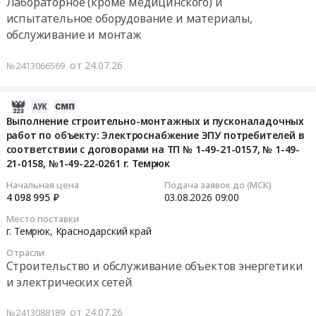
Лабораторное (кроме медицинского) и
о
ГОСТ
морского
14:00:00
Технический
более
предоставлении
испытательное оборудование и материалы,
32511
порта
надзор,
0,5%,
ценовой
обслуживание и монтаж
-
Тамань
Тендер
Технические
не
информации
2013
Тендер
на
испытания,
отнесенное
с
от 24.07.26
№2413066569
(EN
на
модули
Экспертиза
производителем
ограниченным
590:2009)
поставку
оптические
промышленной
к
участием
с
поворотной
согласно
безопасности
2026-
подакцизным
(№
содержанием
камеры
ТЗ
Предмет
08-
средним
Выполнение строительно-монтажных и пусконаладочных
АЧБФ
серы
для
Тендер
тендера:
работ по объекту: Электроснабжение ЭПУ потребителей в
03
дистиллятам
ТА-46-
до
инженерно-
на
Оказание
соответствии с договорами на ТП № 1-49-21-0157, № 1-49-
13:53:12
с
26)
0,1%,
технических
модули
услуг
21-0158, №1-49-22-0261 г. Темрюк
поставкой
по
не
средств
оптические
по
2026-
морском
Начальная цена
Подача заявок до (МСК)
выбору
отнесенного
обеспечения
согласно
экспертизе
4 098 995 ₽
03.08.2026
09:00
08-
порту
поставщика
производителем
транспортной
ТЗ
промышленной
03
Темрюк
судового
Место поставки
к
безопасности
at
безопасности,
09:00:00
Тендер:
г. Темрюк,
Краснодарский край
топлива
подакцизным
акватории
г.
техническому
Запрос
DMA
Отрасли
средним
морского
Темрюк,
обследованию
Тендер
о
Строительство и обслуживание объектов энергетики
ГОСТ
дистиллятам
порта
Краснодарский
объектов
на
предоставлении
Р
и электрических сетей
или
Тамань
край
на
выполнение
ценовой
54299-
аналог
at
,
котельных
строительно-
информации
2010
от 24.07.26
№2413088189