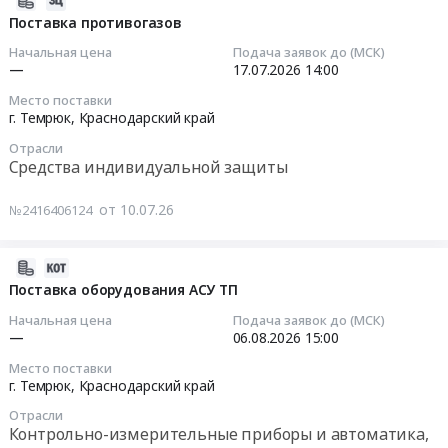
труда
на-
at
Russia,
товаров
07-
Поставка противогазов
Предмет
Дону
г.
RU
Тендер
10
Начальная цена
Подача заявок до (МСК)
тендера:
-
Темрюк,
Краснодарский
на
14:53:02
—
17.07.2026
14:00
Оказание
Турция).
Краснодарский
край
поставку
услуг
Цена:
край
Место поставки
Средства
хозяйственных
2026-
г. Темрюк,
Краснодарский край
по
0
,
индивидуальной
товаров
07-
обучению
руб.
Russia,
защиты
at
Отрасли
17
работодателей
Средства индивидуальной защиты
RU
Предмет
г.
14:00:00
и
Краснодарский
тендера:
Темрюк,
работников
край
от 10.07.26
№2416406124
Поставка
Краснодарский
Тендер
вопросам
Услуги
средств
край
на
охраны
по
защиты.
,
поставку
2026-
труда
утилизации
Цена:
Russia,
противогазов
07-
Поставка оборудования АСУ ТП
по
и
0
RU
Тендер
20
программам:
переработке
Начальная цена
Подача заявок до (МСК)
руб.
Краснодарский
на
13:33:59
—
06.08.2026
15:00
обучения
промышленных
край
поставку
по
и
Место поставки
Хозяйственные
противогазов
2026-
общим
г. Темрюк,
Краснодарский край
опасных
товары,
at
08-
требованиям
медицинских
Товары
Отрасли
г.
06
охраны
отходов,
Контрольно-измерительные приборы и автоматика,
широкого
Темрюк,
15:00:00