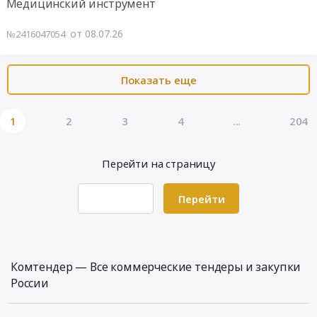
Медицинский инструмент
оборудование
материалов
Предмет
для
Тендер
от 08.07.26
№2416047054
тендера:
дизель-
на
Поставка
генераторных
поставку
энергосберегающего
установок
запасных
Показать еще
оборудования.
at
частей
Цена:
г.
к
0
Темрюк,
оборудованию
1
2
3
4
...
204
руб.
Краснодарский
Тендер
край
на
,
Перейти на страницу
поставку
Russia,
запасных
RU
частей
Перейти
Краснодарский
к
край
оборудованию
Генераторы,
at
Трансформаторы,
г.
Комтендер — Все коммерческие тендеры и закупки
Электродвигатели,
Темрюк,
России
Реакторы,
Краснодарский
Энергетические
край