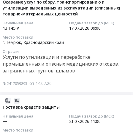
Захаренко»
работодателей
х
07-
Оказание услуг по сбору, транспортированию и
at
и
«Анатолий
утилизации выведенных из эксплуатации (списанных)
14
г.
товарно-материальных ценностей
работников
Сиденко»
13:48:11
Темрюк,
вопросам
(Ростов-
Начальная цена
Подача заявок до (МСК)
Краснодарский
охраны
на-
2026-
13 145 ₽
17.07.2026
09:00
край
труда
Дону-
07-
Место поставки
,
по
Турция)
17
г. Темрюк,
Краснодарский край
Russia,
программам:
Тендер
09:00:00
Отрасли
RU
обучения
на
Услуги по утилизации и переработке
Краснодарский
по
бункеровку
Тендер
промышленных и опасных медицинских отходов,
край
общим
т/
на
загрязненных грунтов, шламов
Бензины.
требованиям
х
оказание
Дизельное
охраны
«Анатолий
услуг
от 14.07.26
№2417059895
топливо,
труда
Сиденко»
по
Бункеровка
и
(Ростов-
сбору,
судов
функционирования
на-
транспортированию
2026-
Предмет
системы
Дону-
и
07-
Поставка средств защиты
тендера:
управления
Турция)
утилизации
14
Начальная цена
Подача заявок до (МСК)
Заявка
охраной
at
выведенных
11:11:27
—
21.07.2026
11:00
на
труда
г.
из
Место поставки
бункеровку
(программа
Темрюк,
эксплуатации
2026-