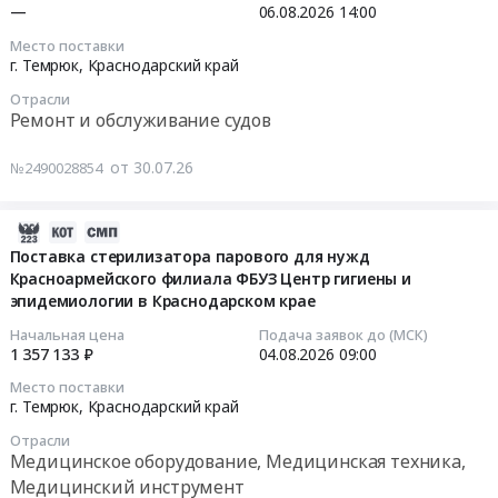
предмет
—
06.08.2026
14:00
14:00:00
на
наличия
Место поставки
период
или
г. Темрюк,
Краснодарский край
Тендер
2026-
отсутствия...
на
2029
Отрасли
Тендер
выбор
Ремонт и обслуживание судов
гг.
на
подрядной
для
выбор
организации
от 30.07.26
№2490028854
нужд
подрядной
на
ООО
организации
оказание
"Газпром
на
2026-
услуг
транссервис"
оказание
08-
Поставка стерилизатора парового для нужд
по
в
услуг
Красноармейского филиала ФБУЗ Центр гигиены и
05
проведению
г.
по
эпидемиологии в Краснодарском крае
20:53:09
осмотра
Темрюк
проведению
Начальная цена
Подача заявок до (МСК)
подводной
для
осмотра
2026-
1 357 133 ₽
04.08.2026
09:00
части
нужд
подводной
08-
судна
Место поставки
ООО
части
04
г. Темрюк,
Краснодарский край
с
"Газпром
судна
09:00:00
использованием
транссервис"
Отрасли
с
водолазов
Медицинское оборудование, Медицинская техника,
(_53664)
использованием
Тендер
и
Медицинский инструмент
Тендер
водолазов