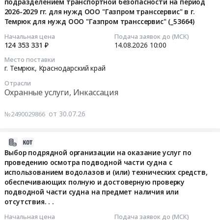
подразделением транспортной безопасности на период
10/04
17:05:03
в
осмотра
2026-2029 гг. для нужд ООО "Газпром транссервис" в г.
кВ.
зданиях
подводной
Темрюк для нужд ООО "Газпром транссервис" (_53664)
Цена:
2026-
Предмет
части
0
08-
Начальная цена
Подача заявок до (МСК)
тендера:
судна
124 353 331 ₽
14.08.2026
10:00
руб.
14
Проведение
с
10:00:00
лабораторных
Место поставки
использованием
г. Темрюк,
Краснодарский край
испытаний
водолазов
Тендер
электрооборудования.
и
Отрасли
на
Цена:
Охранные услуги, Инкассация
(или)
оказание
0
технических
услуг
руб.
от 30.07.26
№2490029866
средств,
по
обеспечивающих
обеспечению
полную
2026-
антитеррористической
и
08-
Выбор подрядной организации на оказание услуг по
защищенности
достоверную
проведению осмотра подводной части судна с
06
объекта
проверку
использованием водолазов и (или) технических средств,
17:57:15
транспортной
подводной
обеспечивающих полную и достоверную проверку
инфраструктуры
части
подводной части судна на предмет наличия или
2026-
подразделением
судна
отсутствия. . .
08-
транспортной
на
06
Начальная цена
Подача заявок до (МСК)
безопасности