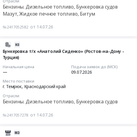
Отрасли
оборудование,
30
обучения
Бензины. Дизельное топливо, Бункеровка судов
Компьютеры,
00:00:00
по
Мазут, Жидкое печное топливо, Битум
Серверы
общим
и
Тендер
требованиям
от 14.07.26
№2417052582
их
на
охраны
части
заявку
труда
Предмет
на
и
2026-
тендера:
бункеровку
функционирования
07-
Бункеровка т/х «Анатолий Сиденко» (Ростов-на-Дону -
Поставка
т/
системы
Турция)
14
ноутбуков
х
управления
15:20:30
Начальная цена
Подача заявок до (МСК)
для
«Владимир
охраной
—
09.07.2026
нужд
Захаренко»
труда
2026-
Место поставки
Таманского
Тендер
(программа
07-
г. Темрюк,
Краснодарский край
управления.
на
А)
09
Отрасли
Цена:
заявку
Тендер
00:00:00
Бензины. Дизельное топливо, Бункеровка судов
360000
на
на
руб.
бункеровку
оказание
Тендер
от 14.07.26
№2417057278
т/
услуг
на
х
по
бункеровку
«Владимир
обучению
т/
2026-