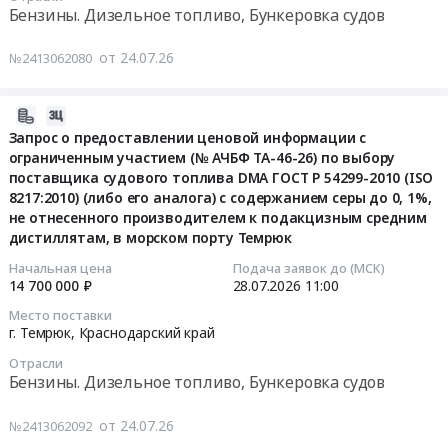
о
Бензины. Дизельное топливо, Бункеровка судов
год
район,
г.
(или)
предоставлении
Тендер
станица
Темрюк,
технических
ценовой
на
от 24.07.26
Голубицкая,
№2413062080
Краснодарский
средств,
информации
оказание
Краснодарский
край
обеспечивающих
с
услуг
край
,
полную
2026-
ограниченным
по
,
Russia,
и
08-
Запрос о предоставлении ценовой информации с
участием
экспертизе
Russia,
RU
достоверную
ограниченным участием (№ АЧБФ ТА-46-26) по выбору
03
(№
промышленной
RU
Краснодарский
проверку
поставщика судового топлива DMA ГОСТ Р 54299-2010 (ISO
17:44:04
АЧБФ
безопасности,
Краснодарский
край
подводной
8217:2010) (либо его аналога) с содержанием серы до 0, 1%,
ТА-44-
техническому
край
Генераторы,
не отнесенного производителем к подакцизным средним
части
2026-
26)
обследованию
Аккумуляторы
дистиллятам, в морском порту Темрюк
Трансформаторы,
судна
07-
по
объектов
(кроме
Электродвигатели,
на
28
Начальная цена
Подача заявок до (МСК)
выбору
на
автомобильных),
Реакторы,
предмет
14 700 000 ₽
28.07.2026
11:00
11:00:00
поставщика
котельных
Батареи,
Энергетические
наличия
Место поставки
судового
Филиала
Гальванические
установки
или
г. Темрюк,
Краснодарский край
Тендер:
дистиллятного
ООО
элементы,
Предмет
отсутствия....
Запрос
топлива
Отрасли
КТИ
Источники
тендера:
Цена:
о
Бензины. Дизельное топливо, Бункеровка судов
ЕВРО
Темрюкские
бесперебойного
Поставка
0
предоставлении
ГОСТ
Тепловые
питания
дизель-
руб.
ценовой
от 24.07.26
№2413062092
32511
Сети
Предмет
редукторных
информации