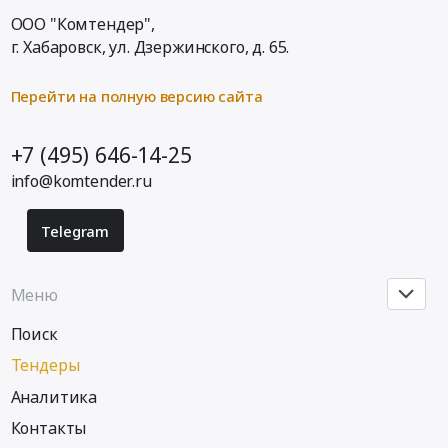
установки
,
ООО "Комтендер",
Предмет
Russia,
тендера:
г. Хабаровск,
ул. Дзержинского, д. 65
.
RU
Поставка
Краснодарский
расходных
край
Перейти на полную версию сайта
материалов
Медицинское
для
оборудование,
+7 (495) 646-14-25
дизель-
Медицинская
генераторных
техника,
info@komtender.ru
установок.
Медицинский
Цена:
инструмент
Telegram
0
Предмет
руб.
тендера:
Поставка
Меню
запасных
Поиск
частей
к
Тендеры
оборудованию.
Аналитика
Цена:
0
Контакты
руб.