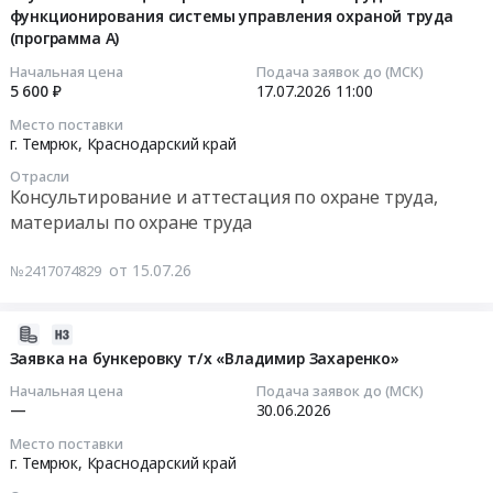
руб.
RU
функционирования системы управления охраной труда
управления
Краснодарский
(программа А)
Тендер
2026-
край
на
07-
Начальная цена
Подача заявок до (МСК)
Фармацевтические
поставку
5 600 ₽
17.07.2026
11:00
17
и
ноутбуков
11:00:00
Место поставки
лекарственные
для
г. Темрюк,
Краснодарский край
средства
нужд
Тендер
Отрасли
Предмет
Таманского
на
Консультирование и аттестация по охране труда,
тендера:
управления
оказание
материалы по охране труда
Поставка
at
услуг
лекарственных
г.
по
от 15.07.26
№2417074829
препаратов
Темрюк,
обучению
(ЖНВЛП).
Краснодарский
работодателей
Цена:
край
2026-
и
65443
,
07-
Заявка на бункеровку т/х «Владимир Захаренко»
работников
руб.
Russia,
14
вопросам
Начальная цена
Подача заявок до (МСК)
RU
15:28:23
охраны
—
30.06.2026
Краснодарский
труда
Место поставки
край
2026-
по
г. Темрюк,
Краснодарский край
Вычислительное
06-
программам: