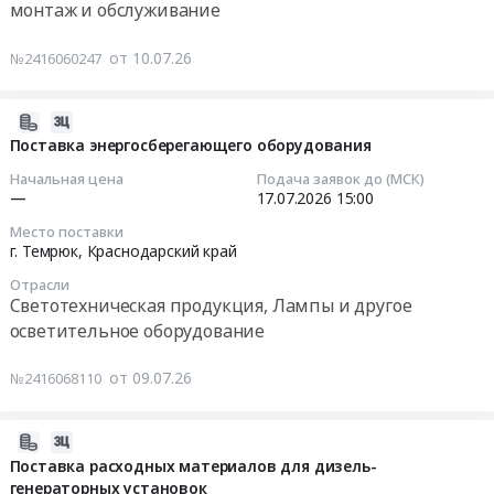
труда
загрязненных
монтаж и обслуживание
потребления,
Краснодарский
и
грунтов,
Бытовая
край
Тендер
функционирования
шламов
от 10.07.26
химия
№2416060247
,
на
системы
Предмет
и
Russia,
поставку
управления
тендера:
парфюмерия
RU
оборудования
2026-
охраной
Оказание
Предмет
Краснодарский
АСУ
07-
Поставка энергосберегающего оборудования
труда
услуг
тендера:
край
ТП
09
(программа
по
Поставка
Начальная цена
Подача заявок до (МСК)
Средства
Тендер
18:25:23
А).
сбору,
—
17.07.2026
15:00
хозяйственных
индивидуальной
на
Цена:
транспортированию
товаров.
Место поставки
защиты
поставку
2026-
5600
и
г. Темрюк,
Краснодарский край
Цена:
Предмет
оборудования
07-
руб.
утилизации
12325
тендера:
АСУ
Отрасли
17
выведенных
руб.
Светотехническая продукция, Лампы и другое
Поставка
ТП
15:00:00
из
осветительное оборудование
противогазов.
at
эксплуатации
Цена:
г.
Тендер
(списанных)
от 09.07.26
0
№2416068110
Темрюк,
на
товарно-
руб.
Краснодарский
поставку
материальных
край
энергосберегающего
2026-
ценностей.
,
оборудования
07-
Цена:
Поставка расходных материалов для дизель-
Russia,
Тендер
генераторных установок
08
13145