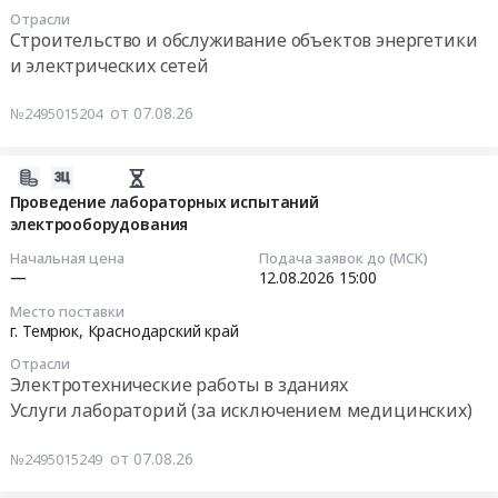
08-
Автомобили, Спецтехника, Авиа- ЖД-техника, Суда
Отрасли
12
Строительство и обслуживание объектов энергетики
15:30:00
Финансы, Страхование, Оценка, Юридические услуги
и электрических сетей
Тендер
Одежда, Средства защиты, Текстиль, Хозтовары, Тара
от 07.08.26
№2495015204
на
обслужвание
Экология, Клининг, Химчистка
электрооборудования
2026-
ТП
Энергетика
08-
Проведение лабораторных испытаний
10/04
электрооборудования
07
кВ
Нефтяная и Газовая отрасль
17:11:38
Начальная цена
Подача заявок до (МСК)
Тендер
—
12.08.2026
15:00
на
Промышленное оборудование и изделия
2026-
Место поставки
обслужвание
08-
г. Темрюк,
Краснодарский край
Прочее оборудование и изделия
электрооборудования
12
Отрасли
ТП
15:00:00
Электротехнические работы в зданиях
Обучение, Научная деятельность
10/04
Услуги лабораторий (за исключением медицинских)
кВ
Тендер
Аренда и продажа Недвижимости и имущества
at
на
от 07.08.26
№2495015249
г.
проведение
Услуги в области Спорта, Отдыха, Культуры
Темрюк,
лабораторных