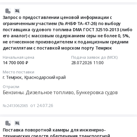
-
на
тендера:
агрегатов
с
2013
2026
Поставка
с
2026-
ограниченным
(EN
год
источника
системой
08-
Запрос о предоставлении ценовой информации с
участием
590:2009)
at
бесперебойного
дистанционного
ограниченным участием (№ АЧБФ ТА-47-26) по выбору
03
(№
с
г.
питания
поставщика судового топлива DMA ГОСТ 32510-2013 (либо
электрического
17:44:07
АЧБФ
содержанием
Темрюк;Темрюкский
(ИБП)
его аналог) с массовым содержанием серы не более 0, 5%,
(24
ТА-46-
серы
не отнесенное производителем к подакцизным средним
район,
для
В)
2026-
26)
до
дистиллятам с поставкой морском порту Темрюк
станица
нужд
автоматизированного
07-
по
0,1%,
Запорожская;Темрюкский
Таманского
управления
28
Начальная цена
Подача заявок до (МСК)
выбору
не
район,
управления
14 700 000 ₽
28.07.2026
11:00
с
11:00:00
поставщика
отнесенного
станица
Азово-
сертификатом
Место поставки
судового
производителем
Старотитаровская;Темрюкский
Черноморского
Российского
г. Темрюк,
Краснодарский край
Тендер:
топлива
к
район,
бассейнового
Классификационного
Запрос
DMA
Отрасли
подакцизным
станица
филиала
Общества
о
Бензины. Дизельное топливо, Бункеровка судов
ГОСТ
средним
Тамань;Темрюкский
ФГУП
в
предоставлении
Р
дистиллятам
район,
Росморпорт.
количестве
ценовой
от 24.07.26
№2413062065
54299-
или
поселок
Цена:
2
информации
2010
аналог
Веселовка;Темрюкский
0
комплектов
с
(ISO
(морской
2026-
район,
руб.
для
ограниченным
8217:2010)
порт
07-
станица
Поставка поворотной камеры для инженерно-
лоцманского
участием
(либо
Темрюк)
технических средств обеспечения транспортной
24
Голубицкая;Темрюкский