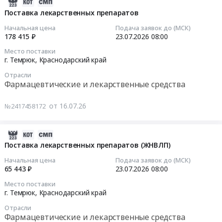
2026-
Темрюк,
Тендер
07-
Поставка лекарственных препаратов
Краснодарский
на
23
Начальная цена
Подача заявок до (МСК)
край
поставку
15:45:20
178 415 ₽
23.07.2026
08:00
,
прокладок
Russia,
Место поставки
гигиенических
2026-
г. Темрюк,
Краснодарский край
RU
at
07-
Краснодарский
г.
Отрасли
23
край
Фармацевтические и лекарственные средства
Темрюк,
08:00:00
Оборудование,
Краснодарский
инвентарь,
от 16.07.26
№2417458172
край
Тендер
товары
,
на
для
Russia,
поставку
2026-
животноводства
RU
лекарственных
07-
Поставка лекарственных препаратов (ЖНВЛП)
Предмет
Краснодарский
препаратов
23
тендера:
Начальная цена
Подача заявок до (МСК)
край
Тендер
15:46:08
65 443 ₽
23.07.2026
08:00
Бирка
Медицинские
на
ушная
расходные
Место поставки
поставку
2026-
d28мм
г. Темрюк,
Краснодарский край
материалы,
лекарственных
07-
с
Средства
Отрасли
препаратов
23
лазерным
Фармацевтические и лекарственные средства
реабилитации,
at
08:00:00