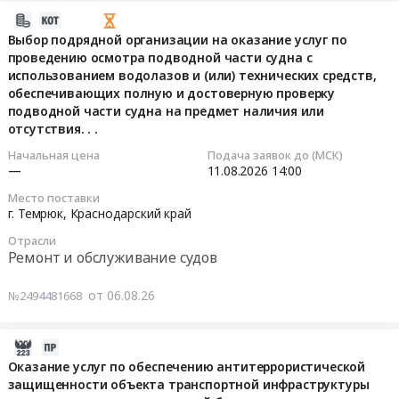
Краснодарский
испытаний
2026-
Товары для Спорта, Отдыха, Развлечений, Предметы
край
электрооборудования
08-
Выбор подрядной организации на оказание услуг по
Искусства
,
Тендер
проведению осмотра подводной части судна с
06
Russia,
использованием водолазов и (или) технических средств,
на
16:10:04
Металлургическое производство
RU
обеспечивающих полную и достоверную проверку
проведение
Краснодарский
подводной части судна на предмет наличия или
лабораторных
2026-
Химическая продукция
отсутствия. . .
край
испытаний
08-
Строительство
электрооборудования
Лесообработка, Изделия из дерева
11
Начальная цена
Подача заявок до (МСК)
и
—
11.08.2026
14:00
at
14:00:00
обслуживание
г.
Сельское хозяйство
Место поставки
объектов
Темрюк,
г. Темрюк,
Краснодарский край
Тендер
энергетики
Отходы и лом
Краснодарский
на
Отрасли
и
край
выбор
Ремонт и обслуживание судов
электрических
Услуги ЖКХ
,
подрядной
сетей
Russia,
организации
от 06.08.26
№2494481668
Социальные услуги
Предмет
RU
на
тендера:
Краснодарский
оказание
Обслужвание
2026-
край
услуг
электрооборудования
08-
Оказание услуг по обеспечению антитеррористической
Электротехнические
по
защищенности объекта транспортной инфраструктуры
ТП
07
работы
проведению