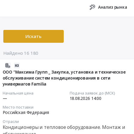
Анализ рынка
Искать
Найдено 16 180
2026-
08-
ООО “Максима Групп _ Закупка, установка и техническое
обслуживание систем кондиционирования в сети
07
универмагов Familia
22:33:55
Начальная цена
Подача заявок до (МСК)
2026-
—
18.08.2026
14:00
08-
Место поставки
18
Российская Федерация
14:00:00
Отрасли
Кондиционеры и тепловое оборудование. Монтаж и
Тендер: