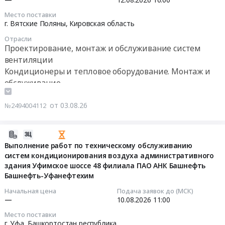
12
,
в
область
и
16:00:00
Место поставки
Russia,
г.
,
монтаж
г. Вятские Поляны,
Кировская область
RU
Якутск
Russia,
систем
Тендер:
Отрасли
Чукотский
МР
RU
кондиционирования,ТО
Запрос
Проектирование, монтаж и обслуживание систем
автономный
Байкал
Калужская
устройств
информации
вентиляции
округ
и
область
раздачи
(сбор
Кондиционеры и тепловое оборудование. Монтаж и
Проектирование,
Дальний
Кондиционеры
питьевой
коммерческих
обслуживание
монтаж
Восток
и
воды
предложений)
и
t2
тепловое
at
в
от 03.08.26
№2494004112
обслуживание
на
оборудование.
г.
электронной
систем
срок
Монтаж
Губкинский,
форме
вентиляции
до
и
Ямало-
о
2026-
Предмет
30.06.2027г
обслуживание
Ненецкий
ценах
08-
Выполнение работ по техническому обслуживанию
тендера:
at
Предмет
автономный
систем кондиционирования воздуха административного
и
03
Выполнение
г.
тендера:
здания Уфимское шоссе 48 филиала ПАО АНК Башнефть
округ
условиях
16:34:07
технического
Якутск,
обслуживание
Башнефть-Уфанефтехим
,
выполнения
обслуживания
Саха
и
Russia,
работ
2026-
Начальная цена
Подача заявок до (МСК)
и
/
специализированную
RU
—
10.08.2026
11:00
по
08-
аварийно-
Якутия/
уборку
Ямало-
техническому
10
Место поставки
восстановительных
республика
серверных
Ненецкий
обслуживанию
11:00:00
г. Уфа,
Башкортостан республика