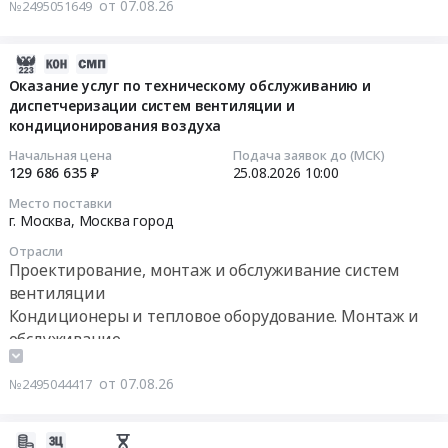
Закупка,
систем
от 07.08.26
№2495051649
установка
вентиляции
и
и
2026-
техническое
кондиционирования
08-
Оказание услуг по техническому обслуживанию и
обслуживание
воздуха
диспетчеризации систем вентиляции и
07
систем
(объект:
кондиционирования воздуха
11:11:33
кондиционирования
Выполнение
Начальная цена
Подача заявок до (МСК)
в
работ
2026-
129 686 635 ₽
25.08.2026
10:00
сети
по
08-
универмагов
техническому
Место поставки
25
г. Москва,
Москва город
Familia
обслуживанию,
10:00:00
at
текущему
Отрасли
Российская
ремонту,
Проектирование, монтаж и обслуживание систем
Тендер
Федерация,
капитальному
вентиляции
на
,
ремонту
Кондиционеры и тепловое оборудование. Монтаж и
оказание
Russia,
и
обслуживание
услуг
RU
неплановому
по
Кондиционеры
ремонту,
от 07.08.26
№2495044417
техническому
и
наладке
обслуживанию
тепловое
и
и
2026-
оборудование.
испытанию