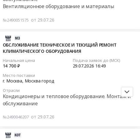
0
0
РЦ
Северо-
техническому
подлежащих
Вентиляционное оборудование и материалы
руб.
руб.
БЕРЕЗОВСКИЙ.
Западного
обслуживанию
обязательной
Цена:
филиала
и
замене
от 29.07.26
№2490051575
0
АО
текущему
при
руб.
ФПК
ремонту
проведении
2026-
at
систем
технического
07-
ОБСЛУЖИВАНИЕ ТЕХНИЧЕСКОЕ И ТЕКУЩИЙ РЕМОНТ
Калининградская
вентиляции
обслуживания
КЛИМАТИЧЕСКОГО ОБОРУДОВАНИЯ
30
обл,
и
систем
16:56:02
Калининградская
кондиционирования
вентиляции,
Начальная цена
Подача заявок до (МСК)
область
базы
14 700 ₽
29.07.2026
16:49
центрального
2026-
,
отдыха
кондиционирования
Место поставки
07-
Russia,
Турсиб
(холодоснабжения)
г. Москва,
Москва город
29
RU
at
для
Отрасли
16:49:04
Калининградская
Чемальский
нужд
Кондиционеры и тепловое оборудование. Монтаж и
область
район,
Государственного
обслуживание
Тендер
Кондиционеры
Алтай
бюджетного
на
и
республика
учреждения
от 29.07.26
№2490046207
обслуживание
тепловое
,
здравоохранения
ТЕХНИЧЕСКОЕ
оборудование.
Russia,
"Онкологический
И
Монтаж
2026-
RU
центр