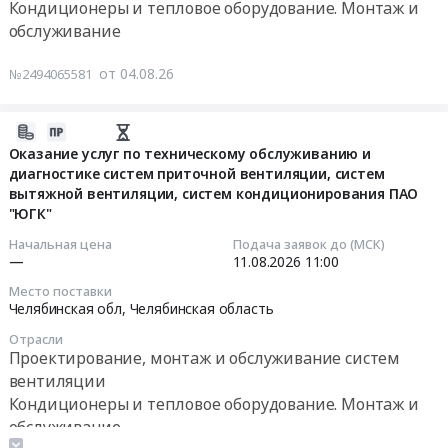
Сибирь
Кондиционеры и тепловое оборудование. Монтаж и
Тендер:
10.09.2027
ТЭЦ-2,
Тендер
(респ.
обслуживание
ТО
г
Комсомольской
на
Хакасия
и
at
ТЭЦ-1,
выполнение
и
от 04.08.26
№2494065581
ремонт
Новосибирская
г.
работ
респ.
систем
обл,
Комсомольск-
по
Тыва)
кондиционирования
г.
на-
диагностике
2026-
до
и
Новосибирск,
Амуре
и
08-
Оказание услуг по техническому обслуживанию и
10.09.2027
холодильного
Новосибирская
at
диагностике систем приточной вентиляции, систем
техническому
04
г.
оборудования
область
г.
вытяжной вентиляции, систем кондиционирования ПАО
обслуживанию
13:19:27
Цена:
"ЮГК"
ЦРС
,
Комсомольск-
систем
4427280
Платошино
Russia,
на-
кондиционирования
2026-
руб.
Начальная цена
Подача заявок до (МСК)
ООО
RU
Амуре,
—
11.08.2026
11:00
объекта:
08-
УМК
Новосибирская
Хабаровский
Университет
11
Место поставки
Группа
область
край
Сириус
11:00:00
Челябинская обл,
Челябинская область
Черкизово
Проектирование,
,
Лабораторный
Отрасли
Пермский
монтаж
Russia,
комплекс.
Тендер
Проектирование, монтаж и обслуживание систем
край
и
RU
ЗО-672
на
вентиляции
at
обслуживание
Хабаровский
Тендер
оказание
Кондиционеры и тепловое оборудование. Монтаж и
Пермский
систем
край
на
услуг
обслуживание
муниципальный
вентиляции
Кондиционеры
выполнение
по