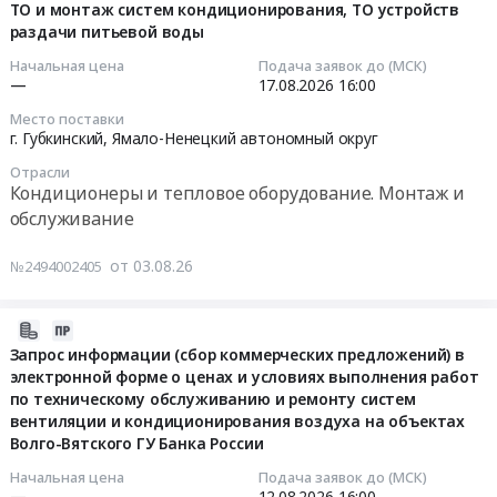
центральной
на
помещений
08-
ТО и монтаж систем кондиционирования, ТО устройств
комплексное техническое обслуживание зданий
площадке
срок
и
раздачи питьевой воды
03
в
до
помещений
14:43:21
Начальная цена
Подача заявок до (МСК)
г.
30.06.2027г
телекоммуникационных
—
17.08.2026
16:00
Анадырь
Тендер
узлов
2026-
Место поставки
МР
на
Тендер
08-
г. Губкинский,
Ямало-Ненецкий автономный округ
Байкал
выполнение
на
17
Отрасли
и
технического
обслуживание
16:00:00
Кондиционеры и тепловое оборудование. Монтаж и
Дальний
обслуживания
и
обслуживание
Восток
и
специализированную
Тендер:
t2
аварийно-
уборку
ТО
от 03.08.26
№2494002405
на
восстановительных
серверных
и
срок
работ
помещений
монтаж
до
систем
и
систем
2026-
30.06.2027г
кондиционирования
помещений
кондиционирования,ТО
08-
Запрос информации (сбор коммерческих предложений) в
at
и
телекоммуникационных
устройств
электронной форме о ценах и условиях выполнения работ
03
г.
вентиляции
узлов
по техническому обслуживанию и ремонту систем
раздачи
12:31:26
Анадырь,
воздуха
at
вентиляции и кондиционирования воздуха на объектах
питьевой
Чукотский
на
г.
Волго-Вятского ГУ Банка России
воды
2026-
автономный
центральной
Обнинск,
Тендер:
08-
Начальная цена
Подача заявок до (МСК)
округ
площадке
Калужская
—
12.08.2026
16:00
ТО