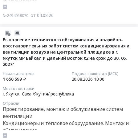
обслуживание
систем
ЦОД
Кондиционеры
Катангский
и
вытяжной
DataStone+
и
район,
аварийно-
от 04.08.26
№2494058070
вентиляции,
(система
тепловое
Иркутская
восстановительных
систем
кондиционирования
оборудование.
область
работ
кондиционирования
и
Монтаж
,
систем
2026-
ПАО
система
и
Russia,
кондиционирования
08-
Выполнение технического обслуживания и аварийно-
"ЮГК".
увлажнения).
обслуживание
RU
восстановительных работ систем кондиционирования и
и
04
Цена:
Цена:
Предмет
вентиляции воздуха на центральной площадке в г.
Иркутская
вентиляции
04:21:02
0
0
Якутск МР Байкал и Дальний Восток t2 на срок до 30. 06.
тендера:
область
воздуха
руб.
2027г
руб.
Оказание
Кондиционеры
на
2026-
услуг
и
центральной
08-
Начальная цена
Подача заявок до (МСК)
по
1 650 599 ₽
20.08.2026
10:00
тепловое
площадке
20
техническому
оборудование.
в
10:00:00
Место поставки
обслуживанию
Монтаж
г.
г. Якутск,
Саха /Якутия/ республика
систем
и
Анадырь
Тендер
Отрасли
кондиционирования
обслуживание
МР
на
Проектирование, монтаж и обслуживание систем
воздуха.
Предмет
Байкал
выполнение
вентиляции
Цена:
тендера:
и
технического
Кондиционеры и тепловое оборудование. Монтаж и
425625
Оказание
Дальний
обслуживания
обслуживание
руб.
услуг
Восток
и