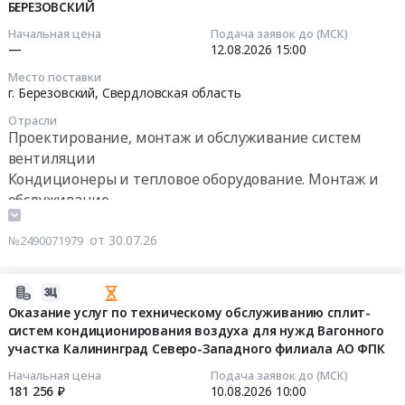
вентиляции
и
вентиляции
БЕРЕЗОВСКИЙ
13:02:07
БС
вентиляции
и
Начальная цена
Подача заявок до (МСК)
ПАО
и
сплит-
2026-
—
12.08.2026
15:00
МТС
сплит-
систем
08-
Место поставки
в
систем
(чистка,
12
г. Березовский,
Свердловская область
Республике
(чистка,
демонтаж,
15:00:00
Отрасли
Тыва
демонтаж,
монтаж
Проектирование, монтаж и обслуживание систем
на
монтаж
систем)
Тендер:
вентиляции
период
систем)
Тендер
ТЕНДЕР
Кондиционеры и тепловое оборудование. Монтаж и
до
at
на
НА
обслуживание
30.07.2028г.
г.
оказание
ТЕХНИЧЕСКОЕ
(Торги
Тюмень,
услуг
ОБСЛУЖИВАНИЕ
от 30.07.26
№
Тюменская
№2490071979
по
И
230285)
область
техническому
РЕМОНТ
at
,
обслуживанию
СИСТЕМ
2026-
Республика
Russia,
систем
ВЕНТИЛЯЦИИ
07-
Оказание услуг по техническому обслуживанию сплит-
Тыва,
RU
кондиционирования
И
систем кондиционирования воздуха для нужд Вагонного
30
Тыва
Тюменская
и
КОНДИЦИОНИРОВАНИЯ
участка Калининград Северо-Западного филиала АО ФПК
11:14:31
республика
область
вентиляции
РЦ
Начальная цена
Подача заявок до (МСК)
,
Проектирование,
и
БЕРЕЗОВСКИЙ
2026-
181 256 ₽
10.08.2026
10:00
Russia,
монтаж
сплит-