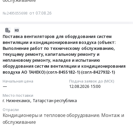
обслуживание
ООО
“Максима
от 07.08.26
№2495055698
Групп
_
Закупка,
2026-
установка
08-
Поставка вентиляторов для оборудования систем
вентиляции и кондиционирования воздуха (объект:
и
07
Выполнение работ по техническому обслуживанию,
техническое
14:14:02
текущему ремонту, капитальному ремонту и
обслуживание
неплановому ремонту, наладке и испытанию
систем
2026-
оборудования систем вентиляции и кондиционирования
кондиционирования
08-
воздуха АО ТАНЕКО) (согл-8455182-1) (согл-8427932-1)
в
12
Начальная цена
Подача заявок до (МСК)
сети
15:00:00
—
12.08.2026
15:00
универмагов
Familia
Тендер
Место поставки
г. Нижнекамск,
Татарстан республика
Тендер:
на
ООО
поставку
Отрасли
“Максима
вентиляторов
Кондиционеры и тепловое оборудование. Монтаж и
Групп
для
обслуживание
_
оборудования