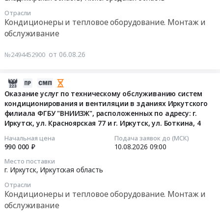
систем
техническому
на
ООО
объектов
вентиляции
Отрасли
обслуживанию
выполнение
РН-
ООО
Кондиционеры и тепловое оборудование. Монтаж и
и
и
работ
БГПП
"ФК
обслуживание
кондиционирования
диспетчеризации
по
в
"Нефтехимик"
воздуха
систем
техническому
2026
Тендер:
от 06.08.26
АО
№2494452900
вентиляции
обслуживанию
году
Оказания
ТАНЕКО)
и
и
at
услуг
(согл-8455182-
2026-
кондиционирования
ремонту
г.
по
1)
08-
Оказание услуг по техническому обслуживанию систем
воздуха.
систем
Бузулук,
ежемесячному
(согл-8427932-
кондиционирования и вентиляции в зданиях Иркутского
06
Цена:
кондиционирования
Оренбургская
техническому
1)
филиала ФГБУ "ВНИИЗЖ", расположенных по адресу: г.
10:45:06
129686635
на
область
обслуживанию
at
Иркутск, ул. Красноярская 77 и г. Иркутск, ул. Боткина, 4
руб.
объектах
,
и
г.
2026-
Начальная цена
Подача заявок до (МСК)
ООО
Russia,
ремонту
Нижнекамск,
990 000 ₽
10.08.2026
09:00
08-
"Газпром
RU
промышленного
Татарстан
10
сеть
Оренбургская
кухонного,
Место поставки
республика
09:00:00
г. Иркутск,
Иркутская область
АЗС",
область
холодильного
,
расположенных
Кондиционеры
оборудования,
Russia,
Отрасли
Тендер
на
Кондиционеры и тепловое оборудование. Монтаж и
и
систем
RU
на
территории
тепловое
кондиционирования
обслуживание
Татарстан
оказание
Владимирской
оборудование.
и
республика