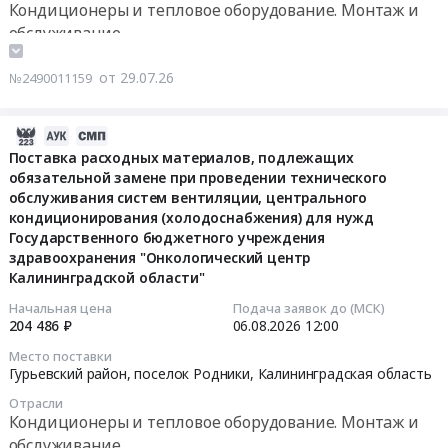
работ
монтаж
Кондиционеры и тепловое оборудование. Монтаж и
вентиляции
Свердловская
Западного
оказание
(АВР)
систем).
обслуживание
Предмет
область
филиала
услуг
систем
Цена:
тендера:
Проектирование,
АО
по
кондиционирования
0
Оказание
от 29.07.26
№2490011159
монтаж
ФПК
техническому
и
руб.
услуг
и
Тендер
обслуживанию
вентиляции
по
обслуживание
на
и
2026-
БС
техническому
систем
оказание
текущему
08-
Поставка расходных материалов, подлежащих
ПАО
обслуживанию
вентиляции
услуг
ремонту
обязательной замене при проведении технического
08
МТС
систем
Предмет
по
систем
обслуживания систем вентиляции, центрального
00:48:22
в
кондиционирования
тендера:
кондиционирования (холодоснабжения) для нужд
техническому
вентиляции
Республике
и
ТЕНДЕР
Государственного бюджетного учреждения
обслуживанию
и
2026-
Тыва
вентиляции
здравоохранения "Онкологический центр
НА
сплит-
кондиционирования
08-
на
и
Калининградской области"
ТЕХНИЧЕСКОЕ
систем
базы
06
период
сплит-
ОБСЛУЖИВАНИЕ
кондиционирования
отдыха
Начальная цена
Подача заявок до (МСК)
12:00:00
до
систем
И
204 486 ₽
06.08.2026
12:00
воздуха
Турсиб
30.07.2028г.
(чистка,
РЕМОНТ
для
Тендер
Тендер
Место поставки
(Торги
демонтаж,
СИСТЕМ
нужд
на
Гурьевский район, поселок Родники,
Калининградская область
на
№
монтаж
ВЕНТИЛЯЦИИ
Вагонного
оказание
поставку
230285).
Отрасли
систем).
И
участка
услуг
расходных
Кондиционеры и тепловое оборудование. Монтаж и
Цена:
Цена:
КОНДИЦИОНИРОВАНИЯ
Калининград
по
материалов,
обслуживание