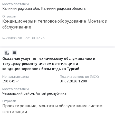
Тендер:
08-
RU
и
Место поставки
систем
ТЕНДЕР
10
Калининградская обл,
Калининградская область
Тыва
обслуживание
(чистка,
НА
10:00:00
республика
систем
Отрасли
демонтаж,
ТЕХНИЧЕСКОЕ
Кондиционеры и тепловое оборудование. Монтаж и
Проектирование,
вентиляции
монтаж
ОБСЛУЖИВАНИЕ
Тендер
обслуживание
монтаж
Предмет
систем)
И
на
и
тендера:
at
РЕМОНТ
оказание
обслуживание
Оказание
от 30.07.26
№2490068905
г.
СИСТЕМ
услуг
систем
услуг
Тюмень,
ВЕНТИЛЯЦИИ
по
вентиляции
по
Тюменская
И
техническому
2026-
Предмет
техническому
область
КОНДИЦИОНИРОВАНИЯ
обслуживанию
07-
Оказание услуг по техническому обслуживанию и
тендера:
обслуживанию
,
РЦ
текущему ремонту систем вентиляции и
сплит-
29
Проведение
систем
Russia,
БЕРЕЗОВСКИЙ
кондиционирования базы отдыха Турсиб
систем
13:49:47
технического
кондиционирования
RU
at
кондиционирования
Начальная цена
Подача заявок до (МСК)
обслуживания,
и
Тюменская
г.
воздуха
2026-
390 645 ₽
31.07.2026
12:00
текущего
вентиляции
область
Березовский,
для
07-
ремонта,
и
Место поставки
Проектирование,
Свердловская
нужд
31
Чемальский район,
Алтай республика
модернизации
сплит-
монтаж
область
Вагонного
12:00:00
и
систем
и
Отрасли
,
участка
Проектирование, монтаж и обслуживание систем
аварийно-
(чистка,
обслуживание
Russia,
Калининград
Тендер
восстановительных
демонтаж,
вентиляции
систем
RU
Северо-
на