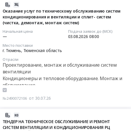
техническому
30.07.2028г.
систем
2026-
обслуживанию
(Торги
кондиционирования
07-
Оказание услуг по техническому обслуживанию систем
климатического
№
и
кондиционирования и вентиляции и сплит- систем
30
оборудования.
230285)
вентиляции
(чистка, демонтаж, монтаж систем)
14:47:48
Цена:
Тендер
и
Начальная цена
Подача заявок до (МСК)
0
на
сплит-
2026-
—
03.08.2026
08:00
руб.
проведение
систем
08-
Место поставки
технического
(чистка,
03
г. Тюмень,
Тюменская область
обслуживания,
демонтаж,
08:00:00
Отрасли
текущего
монтаж
Проектирование, монтаж и обслуживание систем
ремонта,
систем)
Тендер
вентиляции
модернизации
Тендер
на
Кондиционеры и тепловое оборудование. Монтаж и
и
на
оказание
обслуживание
аварийно-
оказание
услуг
восстановительных
услуг
по
от 30.07.26
№2490072106
работ
по
техническому
(АВР)
техническому
обслуживанию
систем
обслуживанию
систем
2026-
кондиционирования
систем
кондиционирования
07-
ТЕНДЕР НА ТЕХНИЧЕСКОЕ ОБСЛУЖИВАНИЕ И РЕМОНТ
и
кондиционирования
и
СИСТЕМ ВЕНТИЛЯЦИИ И КОНДИЦИОНИРОВАНИЯ РЦ
31