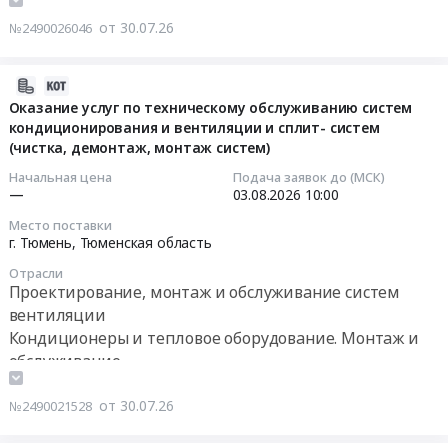
обслуживанию
Цена:
в
обслуживание
Москва,
ремонта,
от 30.07.26
и
0
№2490026046
ЮВАО.
Предмет
Москва
модернизации
ремонту
руб.
Цена:
тендера:
город
и
систем
48667
ОБСЛУЖИВАНИЕ
,
аварийно-
2026-
вентиляции
руб.
ТЕХНИЧЕСКОЕ
Russia,
восстановительных
07-
Оказание услуг по техническому обслуживанию систем
и
И
RU
кондиционирования и вентиляции и сплит- систем
работ
30
кондиционирования
ТЕКУЩИЙ
(чистка, демонтаж, монтаж систем)
Москва
(АВР)
17:17:51
воздуха
РЕМОНТ
город
систем
Начальная цена
Подача заявок до (МСК)
на
КЛИМАТИЧЕСКОГО
Кондиционеры
кондиционирования
2026-
—
03.08.2026
10:00
объектах
ОБОРУДОВАНИЯ.
и
и
08-
Место поставки
Волго-
Цена:
тепловое
вентиляции
03
г. Тюмень,
Тюменская область
Вятского
50000
оборудование.
БС
10:00:00
ГУ
Отрасли
руб.
Монтаж
ПАО
Проектирование, монтаж и обслуживание систем
Банка
и
МТС
Тендер
вентиляции
России.
обслуживание
в
на
Цена:
Кондиционеры и тепловое оборудование. Монтаж и
Предмет
Республике
оказание
0
обслуживание
тендера:
Тыва
услуг
руб.
Оказание
на
по
от 30.07.26
№2490021528
услуг
период
техническому
по
до
обслуживанию