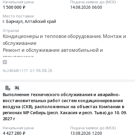
ООО
2026
и
Начальная цена
Подача заявок до (МСК)
работ
от
77
1 500 000 ₽
14.08.2026
06:00
"Газпром
году.
обслуживание
по
холодильной
и
2026-
сеть
Цена:
Предмет
техническому
Место поставки
машины
г.
08-
АЗС",
0
тендера:
г. Барнаул,
Алтайский край
обслуживанию,
Тендер
Иркутск,
14
расположенных
руб.
Оказания
текущему
Отрасли
на
ул.
06:00:00
на
услуг
ремонту,
Кондиционеры и тепловое оборудование. Монтаж и
комплексное
Боткина,4
территории
по
капитальному
обслуживание
техническое
Тендер
Тендер
Владимирской
ежемесячному
ремонту
Ремонт и обслуживание автомобильной и
обслуживание
на
на
и
техническому
и
спецтехники
системы
оказание
оказание
Нижегородской
обслуживанию
неплановому
кондиционирования
услуг
услуг
областей.
и
ремонту,
от 06.08.26
№2494451177
воздуха
по
по
(26/5.4/00087828/
ремонту
наладке
от
техническому
техническому
ООО
промышленного
и
холодильной
обслуживанию
обслуживанию
ГНП
2026-
кухонного,
испытанию
машины
систем
системы
сеть)
08-
холодильного
Выполнение технического обслуживания и аварийно-
оборудования
at
кондиционирования
кондиционирования
at
восстановительных работ систем кондиционирования
05
оборудования,
систем
г.
и
на
воздуха (СКВ), расположенных на объектах Компании в
Нижегородская
21:44:03
систем
вентиляции
Москва,
вентиляции
автобусах
регионах МР Сибирь (респ. Хакасия и респ. Тыва) до 10. 09.
область,
кондиционирования
и
Москва
в
2027 г
НЕФАЗ
Владимирская
2026-
и
кондиционирования
город
зданиях
Тендер
область,
08-
вентиляции
Начальная цена
Подача заявок до (МСК)
воздуха
,
Иркутского
на
4 427 280 ₽
13.08.2026
12:00
Владимирская
13
объектов
АО