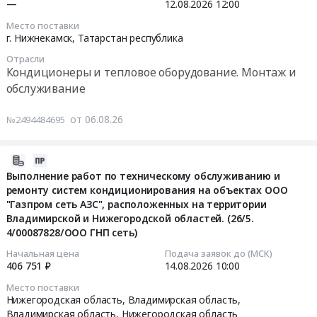
at
—
12.08.2026
12:00
на
08-
Цена:
и
г.
объектах
12
0
кондиционирования
Место поставки
Москва,
ООО
12:00:00
руб.
г. Нижнекамск,
Татарстан республика
воздуха
Москва
РН-
(объект:
Отрасли
город
БГПП
Тендер:
Выполнение
Кондиционеры и тепловое оборудование. Монтаж и
,
в
Оказания
работ
обслуживание
Russia,
2026
услуг
по
RU
году
по
техническому
от 06.08.26
№2494484695
Москва
Тендер
ежемесячному
обслуживанию,
город
на
техническому
текущему
Проектирование,
2026-
выполнение
обслуживанию
ремонту,
монтаж
08-
работ
Выполнение работ по техническому обслуживанию и
и
капитальному
и
ремонту систем кондиционирования на объектах ООО
07
по
ремонту
ремонту
обслуживание
"Газпром сеть АЗС", расположенных на территории
10:03:24
техническому
промышленного
и
Владимирской и Нижегородской областей. (26/5.
систем
обслуживанию
кухонного,
неплановому
4/00087828/ООО ГНП сеть)
вентиляции
2026-
и
холодильного
ремонту,
Предмет
08-
ремонту
оборудования,
Начальная цена
Подача заявок до (МСК)
наладке
тендера:
406 751 ₽
14.08.2026
10:00
14
сплит-
систем
и
Оказание
10:00:00
систем
кондиционирования
испытанию
Место поставки
услуг
Нижегородская область, Владимирская область,
на
и
оборудования
по
Владимирская область
,
Нижегородская область
Тендер
объектах
вентиляции