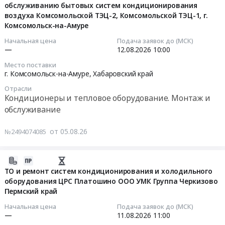
нужд
ул.
RU
обслуживанию бытовых систем кондиционирования
систем
05
Республика
воздуха Комсомольской ТЭЦ-2, Комсомольской ТЭЦ-1, г.
ООО
Боткина,4.
Астраханская
вентиляции
08:56:32
Тыва,
Комсомольск-на-Амуре
"ВМК"
Цена:
область
и
Республика
at
990000
Кондиционеры
кондиционирования
2026-
Начальная цена
Подача заявок до (МСК)
Хакасия,
г.
руб.
и
—
12.08.2026
10:00
(СКВ),
08-
Тыва
Краснотурьинск,
тепловое
расположенных
12
республика
Место поставки
Свердловская
оборудование.
на
10:00:00
г. Комсомольск-на-Амуре,
Хабаровский край
Хакасия
область
Монтаж
объектах
республика
Отрасли
,
и
Компании
Тендер:
,
Кондиционеры и тепловое оборудование. Монтаж и
Russia,
обслуживание
t2
ОКПД2
Russia,
обслуживание
RU
Предмет
в
33.12.18
RU
Свердловская
тендера:
Новосибирской
Оказание
Тыва
от 05.08.26
№2494074085
область
Услуга
области
услуг
республика
Кондиционеры
по
до
по
Кондиционеры
и
2026-
монтажу,
10.09.2027
техническому
и
тепловое
08-
техническому
ТО и ремонт систем кондиционирования и холодильного
г
обслуживанию
тепловое
оборудование.
оборудования ЦРС Платошино ООО УМК Группа Черкизово
05
обслуживанию,
Тендер
бытовых
оборудование.
Пермский край
Монтаж
08:36:15
ремонту
на
систем
Монтаж
и
и
выполнение
кондиционирования
Начальная цена
Подача заявок до (МСК)
и
обслуживание
2026-
освидетельствованию
—
11.08.2026
11:00
технического
воздуха
обслуживание