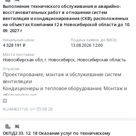
ООО
систем
обслуживанию
кондиционирования
руб.
техническому
08-
Выполнение технического обслуживания и аварийно-
ГНП
кондиционирования
сплит-
и
обслуживанию,
восстановительных работ в отношении систем
05
сеть).
воздуха
вентиляции и кондиционирования (СКВ), расположенных
систем
вентиляции
ремонту
12:16:44
Цена:
(СКВ),
на объектах Компании t2 в Новосибирской области до 10.
кондиционирования
в
и
406751
расположенных
09. 2027 г
воздуха
зданиях
освидетельствованию
2026-
руб.
на
для
Иркутского
климатического
08-
Начальная цена
Подача заявок до (МСК)
объектах
4 328 191 ₽
13.08.2026
12:00
нужд
филиала
оборудования
13
Компании
ООО
ФГБУ
на
12:00:00
в
Место поставки
"ВМК"
"ВНИИЗЖ",
объекте
Новосибирская обл, г. Новосибирск,
Новосибирская область
регионах
Тендер
расположенных
Астраханского
Тендер
МР
Отрасли
на
по
филиала
на
Проектирование, монтаж и обслуживание систем
Сибирь
услуги
адресу:
ФГУП
выполнение
(респ.
вентиляции
по
г.
Росморпорт
технического
Хакасия
Кондиционеры и тепловое оборудование. Монтаж и
техническому
Иркутск,
at
обслуживания
и
обслуживание
обслуживанию
ул.
г.
и
респ.
сплит-
Красноярская
Астрахань,
аварийно-
Тыва)
от 05.08.26
№2494021126
систем
77
Астраханская
восстановительных
до
кондиционирования
и
область
работ
10.09.2027
воздуха
г.
,
в
2026-
г
для
Иркутск,
Russia,
отношении
08-
ОКПД2 33. 12. 18 Оказание услуг по техническому
at