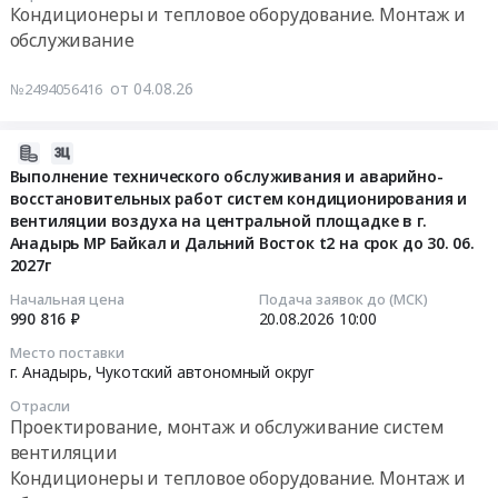
услуг
04:00:00
Кондиционеры и тепловое оборудование. Монтаж и
обслуживанию
Челябинская
Промплощадка-3,
по
обслуживание
систем
область
Курская
техническому
Тендер
кондиционирования
Проектирование,
область
обслуживанию
на
от 04.08.26
№2494056416
объекта:
монтаж
,
систем
оказание
Университет
и
Russia,
кондиционирования
услуг
Сириус
обслуживание
RU
воздуха
по
2026-
Лабораторный
систем
Курская
at
техническому
08-
Выполнение технического обслуживания и аварийно-
комплекс.
вентиляции
область
Респ.
обслуживанию
восстановительных работ систем кондиционирования и
04
ЗО-672.
Предмет
Кондиционеры
Бурятия;
вентиляции воздуха на центральной площадке в г.
систем
04:57:31
Цена:
тендера:
и
Анадырь МР Байкал и Дальний Восток t2 на срок до 30. 06.
Иркутская
кондиционирования
0
Оказание
2027г
тепловое
обл,
Тендер
2026-
руб.
услуг
оборудование.
Иркутская
на
08-
Начальная цена
Подача заявок до (МСК)
по
Монтаж
990 816 ₽
20.08.2026
10:00
область
оказание
20
техническому
и
Бурятия
услуг
10:00:00
Место поставки
обслуживанию
обслуживание
республика
по
г. Анадырь,
Чукотский автономный округ
и
Предмет
,
техническому
Тендер
Отрасли
диагностике
тендера:
Russia,
обслуживанию
на
Проектирование, монтаж и обслуживание систем
систем
Техническое
RU
систем
выполнение
вентиляции
приточной
обслуживание
Иркутская
кондиционирования
технического
Кондиционеры и тепловое оборудование. Монтаж и
вентиляции,
Микро-
область
at
обслуживания