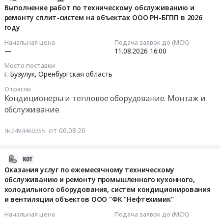
диспетчеризации
08-
Выполнение работ по техническому обслуживанию и
Монтаж
оборудования
систем
ремонту сплит-систем на объектах ООО РН-БГПП в 2026
06
и
систем
вентиляции
году
19:18:03
обслуживание
вентиляции
и
Предмет
и
Начальная цена
Подача заявок до (МСК)
кондиционирования
2026-
—
11.08.2026
16:00
тендера:
кондиционирования
воздуха
08-
ООО
воздуха
Место поставки
Тендер
11
“Максима
АО
г. Бузулук,
Оренбургская область
на
16:00:00
Групп
ТАНЕКО)
Отрасли
оказание
_
(согл-8455182-
Кондиционеры и тепловое оборудование. Монтаж и
услуг
Тендер
Закупка,
1)
обслуживание
по
на
установка
(согл-8427932-
техническому
выполнение
и
1)
от 06.08.26
№2494460255
обслуживанию
работ
техническое
Тендер
и
по
обслуживание
на
диспетчеризации
техническому
2026-
систем
поставку
систем
обслуживанию
08-
Оказания услуг по ежемесячному техническому
кондиционирования
вентиляторов
вентиляции
обслуживанию и ремонту промышленного кухонного,
и
06
в
для
и
холодильного оборудования, систем кондиционирования
ремонту
15:40:04
сети
оборудования
и вентиляции объектов ООО "ФК "Нефтехимик"
кондиционирования
сплит-
универмагов
систем
воздуха
систем
2026-
Familia.
вентиляции
Начальная цена
Подача заявок до (МСК)