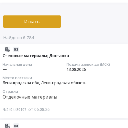
Искать
Найдено 6 784
2026-
08-
Стеновые материалы; Доставка
06
Начальная цена
Подача заявок до (МСК)
16:50:43
—
13.08.2026
Место поставки
2026-
Ленинградская обл,
Ленинградская область
08-
Отрасли
13
Отделочные материалы
00:00:00
от 06.08.26
№2494489197
Тендер
на
стеновые
2026-