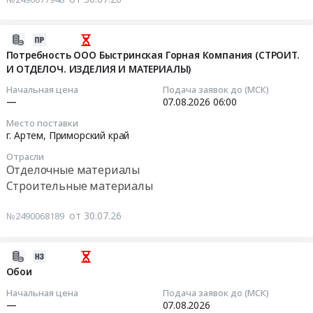
край
Тамбовская
Тендер:
на
,
обл
Обои
канализационные
Russia,
at
Тендер:
2026-
трубы;
RU
Гавриловский
Обои
07-
Потребность ООО Быстринская Горная Компания (СТРОИТ.
Санфаянс;
Краснодарский
район,
at
И ОТДЕЛОЧ. ИЗДЕЛИЯ И МАТЕРИАЛЫ)
30
Запорно-
край
п.
Санкт-
10:43:03
регулирующая
Начальная цена
Подача заявок до (МСК)
Отделочные
Гавриловка
Петербург,
—
07.08.2026
06:00
трубопроводная
материалы
2-
Санкт-
2026-
арматура;
Место поставки
Предмет
я,
Петербург
08-
Полипропиленовые
г. Артем,
Приморский край
тендера:
Тамбовская
город
07
трубы
Изготовление
Отрасли
область
,
06:00:00
(ППР);
Отделочные материалы
обоев.
,
Russia,
Метизы;
Строительные материалы
Цена:
Russia,
RU
Тендер:
Расходники
25406
RU
Санкт-
Потребность
(пена,
от 30.07.26
№2490068189
руб.
Тамбовская
Петербург
ООО
герметик);
область
город
Быстринская
Напольные
Отделочные
Отделочные
Горная
2026-
покрытия;
материалы
материалы
Компания
07-
Расходные
Обои
Предмет
Предмет
(СТРОИТ.
29
материалы
Начальная цена
Подача заявок до (МСК)
тендера:
тендера:
И
11:17:07
для
—
07.08.2026
Закупка
Обои.