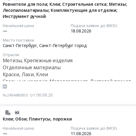
материалы;
08-
Ровнители для пола; Клеи; Строительная сетка; Метизы;
Доставка
Лесопиломатериалы; Комплектующие для отделки;
06
Тендер
Инструмент ручной
15:46:49
на
Начальная цена
Подача заявок до (МСК)
стеновые
2026-
—
18.08.2026
материалы;
08-
Место поставки
Доставка
18
Санкт-Петербург,
Санкт-Петербург город
at
00:00:00
Отрасли
Ленинградская
Метизы, Крепежные изделия
обл,
Тендер
Отделочные материалы
Ленинградская
на
Краски, Лаки, Клеи
область
ровнители
Стальные изделия, Металлопрокат, Листовой прокат
,
для
из стали и черных металлов
Russia,
пола;
Офисная бумага, бумага для полиграфии, картон,
от 06.08.26
№2494480850
RU
Клеи;
целлюлоза
Ленинградская
Строительная
Текстиль и текстильные изделия, Материалы для
область
сетка;
2026-
производства текстиля, Мягкий инвентарь, Ветошь
Отделочные
Метизы;
08-
Клеи; Обои; Плинтусы, порожки
Пиломатериалы
материалы
Лесопиломатериалы;
06
Начальная цена
Подача заявок до (МСК)
Предмет
Комплектующие
12:42:27
—
11.08.2026