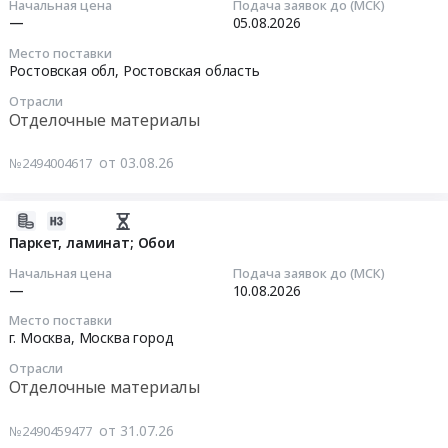
Начальная цена
Подача заявок до (МСК)
мешки
на
12:37:31
ручной;
—
05.08.2026
at
хозяйственные
Затирки.
Санкт-
Место поставки
товары;
2026-
Цена:
Ростовская обл,
Ростовская область
Петербург,
Обои;
08-
0
Санкт-
Клеи
Отрасли
05
руб.
Петербург
Отделочные материалы
at
00:00:00
город
г.
,
от 03.08.26
№2494004617
Москва,
Тендер:
Russia,
Москва
Обои;
RU
город
Плинтусы,
2026-
Санкт-
,
порожки;
07-
Паркет, ламинат; Обои
Петербург
Russia,
Клеи
31
город
Начальная цена
Подача заявок до (МСК)
RU
Тендер:
12:03:03
—
10.08.2026
Отделочные
Москва
Обои;
материалы
город
Место поставки
Плинтусы,
2026-
Предмет
г. Москва,
Москва город
Отделочные
порожки;
08-
тендера:
материалы
Отрасли
Клеи
10
Стеновые
Отделочные материалы
Предмет
at
00:00:00
материалы;
тендера:
Ростовская
Клеи;
от 31.07.26
Хозяйственные
№2490459477
обл,
Тендер:
Инструмент