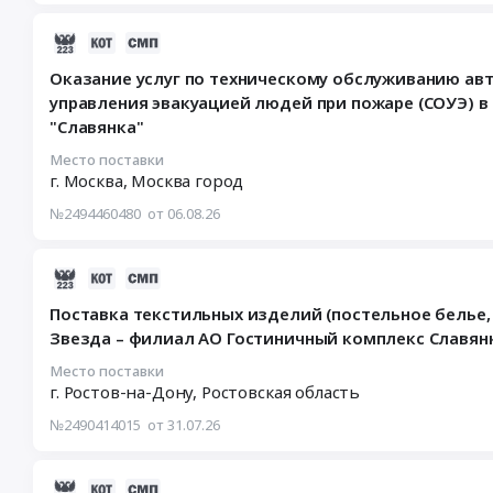
обслуживанию
24
автоматической
10:00:00
2026-
пожарной
:
08-
Оказание услуг по техническому обслуживанию ав
сигнализации
Тендер
06
управления эвакуацией людей при пожаре (СОУЭ) в
(АПС)
на
18:20:44
"Славянка"
и
оказание
:
системы
услуг
2026-
Место поставки
оповещения
по
08-
г. Москва,
Москва город
управления
стирке
13
№2494460480
от 06.08.26
эвакуацией
текстильных
10:00:00
людей
изделий
:
при
для
Тендер
2026-
пожаре
нужд
на
07-
(СОУЭ)
Поставка текстильных изделий (постельное белье
гостиниц-
оказание
31
в
Звезда – филиал АО Гостиничный комплекс Славян
филиалов
услуг
13:59:31
здании
АО
по
:
Место поставки
"Гостиница
Гостиничный
техническому
г. Ростов-на-Дону,
Ростовская область
2026-
"Чита"-
комплекс
обслуживанию
08-
№2490414015
от 31.07.26
филиал
Славянка
автоматической
10
АО
Тендер
пожарной
10:00:00
"Гостиничный
на
сигнализации
:
2026-