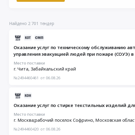
Найдено 2 701 тендер
2026-
08-
Оказание услуг по техническому обслуживанию ав
06
управления эвакуацией людей при пожаре (СОУЭ) в
18:45:37
:
Место поставки
г. Чита,
Забайкальский край
2026-
08-
№2494460461
от 06.08.26
13
10:00:00
:
2026-
Тендер
08-
Оказание услуг по стирке текстильных изделий дл
на
06
оказание
18:21:02
Место поставки
услуг
г. Москва;рабочий поселок Софрино,
Московская обла
:
по
2026-
№2494460420
от 06.08.26
техническому
08-