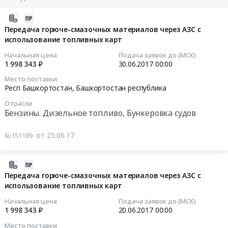
2017-
06-
Передача горюче-смазочных материалов через АЗС с
использование топливных карт
25
07:00:00
Начальная цена
Подача заявок до (МСК)
1 998 343 ₽
30.06.2017
00:00
2017-
Место поставки
06-
Респ Башкортостан,
Башкортостан республика
30
Отрасли
00:00:00
Бензины. Дизельное топливо, Бункеровка судов
Тендер:
от 25.06.17
№151189
Передача
горюче-
смазочных
2017-
материалов
06-
Передача горюче-смазочных материалов через АЗС с
через
использование топливных карт
14
АЗС
07:00:00
Начальная цена
Подача заявок до (МСК)
с
1 998 343 ₽
20.06.2017
00:00
использование
2017-
Место поставки