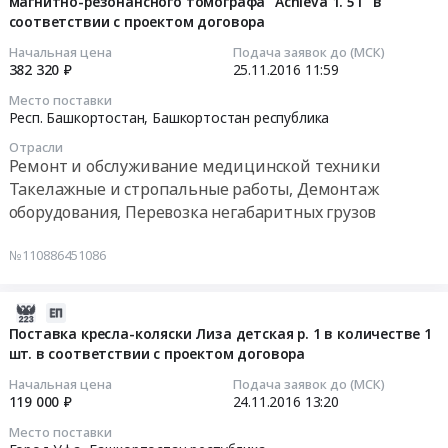
магнитно-резонансного томографа "Achieva 1. 5T" в
соответствии
2016-
в
руб.
обслуживание
сигналу
соответствии с проектом договора
с
11-
количестве
Предмет
"Тревога"
проектом
25
Начальная цена
Подача заявок до (МСК)
1
тендера:
для
договора
382 320 ₽
25.11.2016
11:59
11:59:47
шт.
Поставка
Государственного
Тендер
в
клапанов
Место поставки
унитарного
на
Респ. Башкортостан,
Башкортостан республика
Тендер
соответствии
потока
предприятия
поставку
на
с
каталожный
"Медтехника"
Отрасли
аппаратов
оказание
проектом
Ремонт и обслуживание медицинской техники
номер
Республики
магнитотерапевтических
услуг
договора.
Такелажные и стропальные работы, Демонтаж
1503-
Башкортостан
Алмаг-01
по
Цена:
3218-
оборудования, Перевозка негабаритных грузов
Тендер
в
организации
267000
000
на
количестве
и
руб.
в
№110886451086
оказание
100
осуществлению
количестве
услуг
шт.
технических
2
по
2016-
в
мероприятий
шт.
физической
11-
соответствии
Поставка кресла-коляски Лиза детская р. 1 в количестве 1
по
в
охране
шт. в соответствии с проектом договора
24
с
подготовке
соответствии
и
13:20:32
проектом
и
Начальная цена
Подача заявок до (МСК)
с
осуществлению
договора
119 000 ₽
24.11.2016
13:20
устройству
проектом
внутри
2016-
at
технологического
договора.
объектового
Место поставки
11-
Респ.