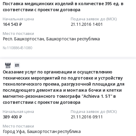
услуг
Башкортостан
поставку
"Ангел
услуги
11-
Поставка медицинских изделий в количестве 395 ед. в
по
1468333
по
республика
тепловой
Соло"
по
соответствии с проектом договора
21
подготовке
руб.
ремонту
,
энергии
№4
перемещению,
14:01:30
и
Начальная цена
Подача заявок до (МСК)
рукоятки
Russia,
в
в
разгрузке-
устройству
164 543 ₽
21.11.2016
14:01
Tornado
RU
количестве
количестве
погрузке
2016-
технологического
Место поставки
HPm
Башкортостан
56,
1
имущества
11-
проема,
Респ. Башкортостан,
Башкортостан республика
в
республика
1530
шт.
Заказчика
21
разгрузочной
соответствии
№110886451080
Медицинская
Гкал/
в
на
14:01:30
площадки
с
мебель
час
соответствии
2016-
для
проектом
Предмет
в
с
2017
Тендер
последующего
2016-
договора.
тендера:
соответствии
проектом
год
на
демонтажа
11-
Оказание услуг по организации и осуществлению
Цена:
Поставка
с
договора
по
поставку
и
технических мероприятий по подготовке и устройству
21
140231.9
медицинской
проектом
Тендер
адресам
медицинских
монтажа
технологического проема, разгрузочной площадки для
09:11:03
руб.
мебели
договора
на
и
изделий
последующего демонтажа и монтажа бочки и клетки
бочки
в
at
магнитно-резонансного томографа "Achieva 1. 5T" в
поставку
на
в
и
2016-
соответствии с проектом договора
количестве
Город
велосипеда-
условиях,
количестве
клетки
11-
121
Уфа,
велотренажера,
указанных
395
магнитно-
21
Начальная цена
Подача заявок до (МСК)
шт.
Башкортостан
"Ангел
в
ед.
389 400 ₽
21.11.2016
09:11
резонансного
09:11:03
в
республика
Соло"
документации,
в
томографа
Место поставки
соответствии
,
№4
техническом
соответствии
"Achieva
Город Уфа,
Башкортостан республика
Тендер