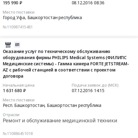
обслуживание
,
количестве
195 990 ₽
08.12.2016
08:36
Medical
Предмет
2016-
Russia,
35
Systems
Место поставки
тендера:
12-
RU
шт.
(ФИЛИПС
Город Уфа,
Башкортостан республика
Поставка
08
Башкортостан
в
Медицинские
№110987415481
облучателей
08:36:53
республика
соответствии
системы)
ОБНП
Медицинская
с
–
в
Тендер
мебель
проектом
2016-
компьютерный
количестве
на
Предмет
договора
12-
томограф
Оказание услуг по техническому обслуживанию
105
поставку
тендера:
at
оборудования фирмы PHILIPS Medical Systems (ФИЛИПС
07
Ingenuity
шт.
медицинских
Поставка
Респ.
Медицинские системы) - Гамма камера FORTE JETSTREAM-
14:15:13
CT
в
изделий
медицинской
AZ с рабочей станцией в соответствии с проектом
Башкортостан,
с
соответствии
договора
в
мебели
Башкортостан
2016-
рабочей
с
количестве
в
республика
12-
станцией
Начальная цена
Подача заявок до (МСК)
проектом
100
количестве
,
1 631 680 ₽
07.12.2016
14:15
07
в
договора.
шт.
102
Russia,
14:15:13
соответствии
Место поставки
Цена:
в
шт.
RU
с
Респ. Башкортостан,
Башкортостан республика
178375
соответствии
в
Башкортостан
Тендер
проектом
Отрасли
руб.
с
соответствии
республика
на
договора
Ремонт и обслуживание медицинской техники
проектом
с
Предмет
оказание
Тендер
договора
проектом
тендера:
услуг
на
№110886451018
Тендер
договора.
Поставка