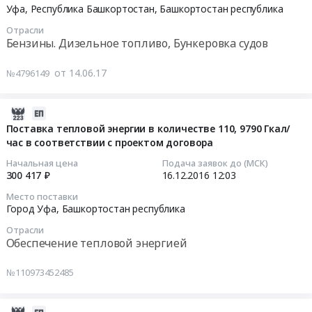
топливных
06-
Уфа, Республика Башкортостан,
Башкортостан республика
карт
20
Отрасли
Тендер:
00:00:00
Бензины. Дизельное топливо, Бункеровка судов
Передача
горюче-
Тендер:
от 14.06.17
№4796149
смазочных
Передача
материалов
горюче-
через
смазочных
2016-
АЗС
материалов
12-
Поставка тепловой энергии в количестве 110, 9790 Гкал/
с
через
час в соответствии с проектом договора
16
использование
АЗС
12:03:44
Начальная цена
Подача заявок до (МСК)
топливных
с
300 417 ₽
16.12.2016
12:03
карт
использование
2016-
Место поставки
at
топливных
12-
Город Уфа,
Башкортостан республика
Респ
карт
16
Отрасли
Башкортостан,
Тендер:
12:03:44
Обеспечение тепловой энергией
Башкортостан
Передача
республика
горюче-
Тендер
№110973452485
,
смазочных
на
Russia,
материалов
поставку
RU
через
тепловой
2016-