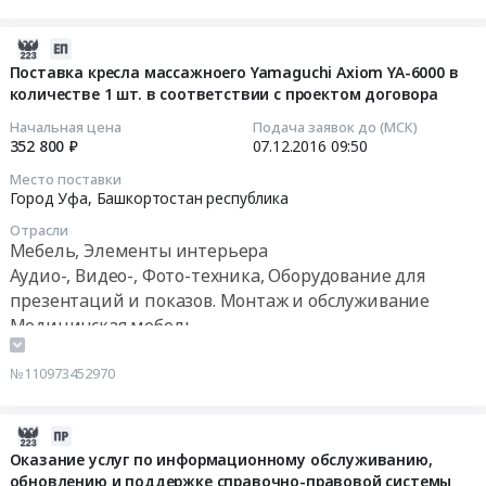
в
RU
с
в
соответствии
Башкортостан
Тендер
проектом
соответствии
2016-
с
республика
на
договора
с
12-
Поставка кресла массажноего Yamaguchi Axiom YA-6000 в
проектом
Предмет
поставку
Тендер
проектом
количестве 1 шт. в соответствии с проектом договора
07
договора
тендера:
медицинских
на
договора
09:50:37
Начальная цена
Подача заявок до (МСК)
Тендер
Поставка
изделий
оказание
at
352 800 ₽
07.12.2016
09:50
на
медицинских
в
услуг
Респ.
2016-
Место поставки
поставку
изделий
количестве
по
Башкортостан,
12-
Город Уфа,
Башкортостан республика
медицинских
в
100
техническому
Башкортостан
07
изделий
количестве
Отрасли
шт.
обслуживанию
республика
09:50:37
Мебель, Элементы интерьера
в
100
в
оборудования
,
Аудио-, Видео-, Фото-техника, Оборудование для
количестве
шт.
соответствии
фирмы
Russia,
Тендер
350
в
презентаций и показов. Монтаж и обслуживание
с
PHILIPS
RU
на
шт.
соответствии
Медицинская мебель
проектом
Medical
Башкортостан
поставку
в
с
договора
Systems
республика
кресла
соответствии
проектом
№110973452970
Тендер
(ФИЛИПС
Ремонт
массажноего
с
договора.
на
Медицинские
и
Yamaguchi
проектом
Цена:
поставку
системы)-
обслуживание
Axiom
2016-
договора
195990
медицинских
Гамма
медицинской
YA-
12-
Оказание услуг по информационному обслуживанию,
at
руб.
изделий
камера
техники
6000
обновлению и поддержке справочно-правовой системы
07