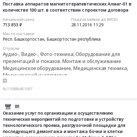
внутри
11-
Поставка аппаратов магнитотерапевтических Алмаг-01 в
Оборудование
RU
Город
объектового
количестве 100 шт. в соответствии с проектом договора
28
для
Башкортостан
Уфа,
и
11:29:29
презентаций
Начальная цена
Подача заявок до (МСК)
республика
Башкортостан
пропускного
713 853 ₽
28.11.2016
11:29
и
Банковские
республика
режима,
2016-
показов.
услуги,
,
по
Место поставки
11-
Монтаж
Респ. Башкортостан,
Башкортостан республика
Кредитование,
Russia,
проведению
28
и
услуги
RU
организационно-
Отрасли
11:29:29
обслуживание
Инвестиционных
Башкортостан
технических
Аудио-, Видео-, Фото-техника, Оборудование для
Предмет
банков
республика
и
презентаций и показов. Монтаж и обслуживание
Тендер
тендера:
Предмет
Аудио-,
профилактических
Медицинское оборудование, Медицинская техника,
на
Поставка
тендера:
Видео-,
мероприятий
Медицинский инструмент
поставку
кресла-
Оказание
Фото-
поддержания
аппаратов
коляски
финансовых
техника,
комплекса
№110886451097
магнитотерапевтических
для
услуг
Оборудование
технических
Алмаг-01
инвалидов
по
для
средств
в
2016-
с
предоставлению
презентаций
охраны,
количестве
11-
электроприводом
Оказание услуг по организации и осуществлению
банковских
и
и
100
технических мероприятий по подготовке и устройству
25
Б
гарантий.
показов.
экстренному
шт.
технологического проема, разгрузочной площадки для
11:59:47
500
Цена:
Монтаж
реагированию
в
последующего демонтажа и монтажа бочки и клетки
S
0
и
по