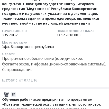
Респ.
в
FORTE
Предмет
в
КонсультантПлюс дляГосударственного унитарного
07:00:00
Башкортостан,
количестве
JETSTREAM-
тендера:
количестве
предприятия "Медтехника" Республики Башкортостан
Башкортостан
100
AZ
Оказание
поадресам и на условиях, указанных в документации,
1
2016-
республика
шт.
с
услуг
техническом задании и проектедоговора, являющихся
шт.
12-
,
неотъемлемой частью настоящей документации
в
рабочей
по
в
14
Russia,
соответствии
станцией
техническому
соответствии
Начальная цена
Подача заявок до (МСК)
00:00:00
RU
с
в
обслуживанию
235 701 ₽
14.12.2016
00:00
с
Башкортостан
проектом
соответствии
оборудования
проектом
Тендер
Место поставки
республика
договора
с
фирмы
договора
Уфа,
Башкортостан республика
на
Предмет
at
проектом
PHILIPS
Тендер
оказание
Отрасли
тендера:
Респ.
договора
Medical
на
услуг
Программное обеспечение (юридическое,
Поставка
Башкортостан,
at
Systems
поставку
по
бухгалтерское, информационно-справочные системы).
медицинских
Башкортостан
Респ.
(ФИЛИПС
кресла
информационному
Сопровождение
изделий
республика
Башкортостан,
Медицинские
массажноего
обслуживанию,обновлению
в
,
Башкортостан
системы)
Yamaguchi
и
от 07.12.16
№2709916
количестве
Russia,
республика
–
Axiom
поддержке
350
RU
,
компьютерный
YA-
справочно-
шт.
Башкортостан
Russia,
томограф
2016-
6000
правовой
в
республика
RU
Ingenuity
12-
Обучение работников предприятия по программам
в
системы
соответствии
Предмет
Башкортостан
CT
«Правила технической эксплуатации электроустановок
06
количестве
КонсультантПлюс
с