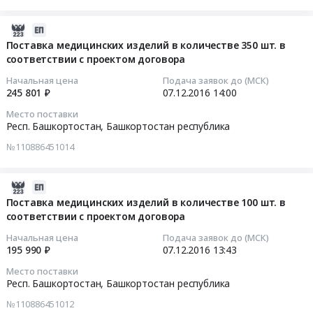
по
оказание
на
Цена:
медицинских
техническому
услуг
2016-
поставку
175261.5
изделий
обслуживанию
по
12-
медицинских
руб.
в
Поставка медицинских изделий в количестве 350 шт. в
оборудования
техническому
соответствии с проектом договора
07
изделий
количестве
фирмы
обслуживанию
14:00:15
в
35
PHILIPS
оборудования
Начальная цена
Подача заявок до (МСК)
количестве
шт.
245 801 ₽
07.12.2016
14:00
Medical
фирмы
2016-
100
в
Systems
PHILIPS
Место поставки
12-
шт.
соответствии
(ФИЛИПС
Medical
Респ. Башкортостан,
Башкортостан республика
07
в
с
Медицинские
Systems
№110886451014
14:00:15
соответствии
проектом
системы)-
(ФИЛИПС
с
договора.
Гамма
Медицинские
Тендер
проектом
Цена:
2016-
камера
системы)
на
договора
133010.7
12-
FORTE
–
Поставка медицинских изделий в количестве 100 шт. в
поставку
at
руб.
соответствии с проектом договора
07
JETSTREAM-
компьютерный
медицинских
Город
13:43:08
AZ
томограф
Начальная цена
Подача заявок до (МСК)
изделий
Уфа,
с
Ingenuity
195 990 ₽
07.12.2016
13:43
в
Башкортостан
2016-
рабочей
CT
Место поставки
количестве
республика
12-
станцией
с
Респ. Башкортостан,
Башкортостан республика
350
,
07
в
рабочей
№110886451012
шт.
Russia,
13:43:08
соответствии
станцией