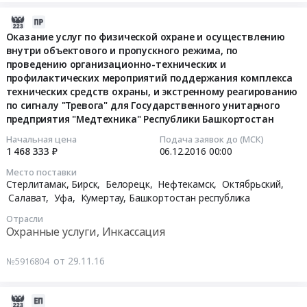
соответствии
1
финансовых
договора
соответствии
с
шт.
с
шт.
услуг
Тендер
2016-
с
проектом
в
проектом
в
по
на
11-
Оказание услуг по физической охране и осуществлению
проектом
договора.
соответствии
договора.
соответствии
предоставлению
поставку
внутри объектового и пропускного режима, по
29
договора.
Цена:
с
Цена:
с
проведению организационно-технических и
банковских
клапанов
07:00:00
Цена:
221100
проектом
324500
проектом
профилактических мероприятий поддержания комплекса
гарантий
потока
6750000
руб.
договора.
руб.
технических средств охраны, и экстренному реагированию
договора
Тендер
каталожный
2016-
руб.
Цена:
по сигналу "Тревога" для Государственного унитарного
at
на
номер
12-
предприятия "Медтехника" Республики Башкортостан
501670
Респ.
оказание
1503-
06
руб.
Башкортостан,
финансовых
Начальная цена
Подача заявок до (МСК)
3218-
00:00:00
1 468 333 ₽
06.12.2016
00:00
Башкортостан
услуг
000
республика
по
в
Тендер
Место поставки
,
Стерлитамак, Бирск, Белорецк, Нефтекамск, Октябрьский,
предоставлению
количестве
на
Салават, Уфа, Кумертау,
Башкортостан республика
Russia,
банковских
2
оказание
RU
гарантий
шт.
услуг
Отрасли
Башкортостан
at
в
Охранные услуги, Инкассация
по
республика
Уфа,
соответствии
физической
Аудио-,
Башкортостан
с
от 29.11.16
охране
№5916804
Видео-,
республика
проектом
и
Фото-
,
договора
осуществлению
2016-
техника,
Russia,
at