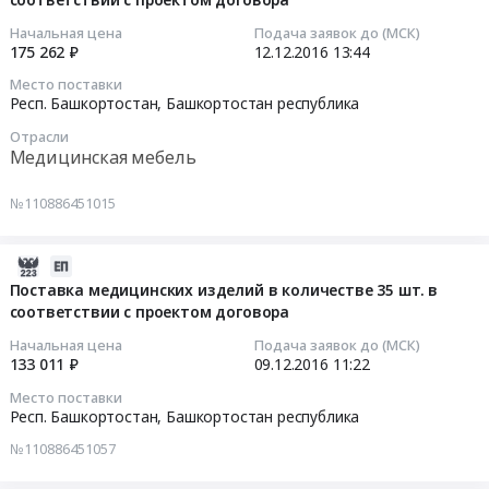
12
с
с
и
в
в
13:44:03
проектом
проектом
Начальная цена
Подача заявок до (МСК)
обслуживание
соответствии
соответствии
175 262 ₽
12.12.2016
13:44
договора.
договора.
офисной
с
с
2016-
Цена:
Цена:
и
проектом
Место поставки
проектом
12-
282738.6
10000000
Респ. Башкортостан,
Башкортостан республика
вычислительной
договора
договора
12
руб.
руб.
техники
at
Отрасли
Тендер
13:44:03
и
Медицинская мебель
Респ.
на
оборудования,
Башкортостан,
поставку
Тендер
Заправка
№110886451015
Башкортостан
облучателей
на
картриджей
республика
ОБНП
поставку
Предмет
,
в
медицинской
2016-
тендера:
Russia,
количестве
мебели
12-
Поставка медицинских изделий в количестве 35 шт. в
Оказание
RU
105
соответствии с проектом договора
в
09
услуг
Башкортостан
шт.
количестве
11:22:22
Начальная цена
Подача заявок до (МСК)
по
республика
в
102
133 011 ₽
09.12.2016
11:22
ремонту
Промышленное
соответствии
шт.
2016-
рукоятки
Холодильное
Место поставки
с
в
12-
Респ. Башкортостан,
Башкортостан республика
Tornado
оборудование
проектом
соответствии
09
HP
(кроме
№110886451057
договора
с
11:22:22
в
кондиционеров),
at
проектом