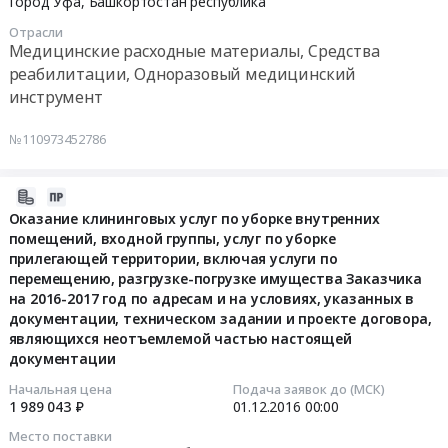
проема,
Город Уфа,
Башкортостан республика
Цена:
и
24
Башкортостан,
разгрузочной
414840
пропускного
Отрасли
13:20:32
Башкортостан
площадки
руб.
Медицинские расходные материалы, Средства
режима,
республика
для
по
реабилитации, Одноразовый медицинский
Тендер
,
последующего
проведению
инструмент
на
Russia,
демонтажа
организационно-
поставку
RU
и
технических
№110973452786
кресла-
Башкортостан
монтажа
и
коляски
республика
бочки
профилактических
Лиза
Аудио-,
2016-
и
мероприятий
детская
Видео-,
11-
Оказание клининговых услуг по уборке внутренних
клетки
поддержания
р.1
Фото-
помещений, входной группы, услуг по уборке
24
магнитно-
комплекса
прилегающей территории, включая услуги по
в
техника,
07:00:00
резонансного
технических
перемещению, разгрузке-погрузке имущества Заказчика
количестве
Оборудование
томографа
средств
на 2016-2017 год по адресам и на условиях, указанных в
1
для
2016-
"Achieva
охраны,
документации, техническом задании и проекте договора,
шт.
презентаций
12-
1.5T"
и
являющихся неотъемлемой частью настоящей
в
и
01
в
экстренному
документации
соответствии
показов.
00:00:00
соответствии
реагированию
Начальная цена
Подача заявок до (МСК)
с
Монтаж
с
по
1 989 043 ₽
01.12.2016
00:00
проектом
и
Тендер
проектом
сигналу
договора
обслуживание
Место поставки
на
договора
"Тревога"