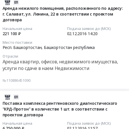
Тендер
1
2016-
Тендер
поадресам
на
шт.
12-
Аренда нежилого помещения, расположенного по адресу:
на
и
поставку
в
г. Салават, ул. Ленина, 22 в соответствии с проектом
02
обучение
на
медицинских
договора
соответствии
14:20:33
работников
условиях,
изделий
с
предприятия
Начальная цена
Подача заявок до (МСК)
указанных
в
проектом
2016-
221 100 ₽
02.12.2016
14:20
по
в
количестве
договора
12-
программам
Место поставки
документации,
98
Тендер
02
«Правила
Респ. Башкортостан,
Башкортостан республика
техническом
шт.
на
14:20:33
технической
задании
Отрасли
в
профилактику
эксплуатации
Аренда квартир, офисов, недвижимого имущества,
и
соответствии
медицинского
Тендер
электроустановок
услуги по сдаче в наем Недвижимости
проектедоговора,
с
оборудования-
на
потребителей»
являющихся
проектом
аппарата
аренду
и
№110886451090
неотъемлемой
договора
рентгеновского
нежилого
курс
частью
Тендер
ангиографического
помещения,
целевого
настоящей
на
Allura
2016-
расположенного
назначения
документации
поставку
Xper
12-
по
Поставка комплекса рентгеновского диагностического
для
at
медицинских
FD10,
"КРД-Протон" в количестве 1 шт. в соответствии с
02
адресу:
подготовки
Уфа,
изделий
проектом договора
серийный
11:57:46
г.
персонала,
Башкортостан
в
номер:
Салават,
обслуживающие
Начальная цена
Подача заявок до (МСК)
республика
количестве
476
2016-
ул.
6 750 000 ₽
02.12.2016
11:57