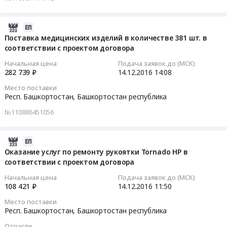
тендера:
с
постельных
комплекса
Поставка
проектом
принадлежностей
рентгеновского
тепловой
договора
в
2016-
диагностического
энергии
at
количестве
12-
"КРД-
Поставка медицинских изделий в количестве 381 шт. в
в
Город
930
соответствии с проектом договора
14
"Протон"
количестве
Уфа,
шт.
14:08:14
в
Начальная цена
Подача заявок до (МСК)
110,9790
Башкортостан
в
количестве
282 739 ₽
14.12.2016
14:08
Гкал/
республика
соответствии
2016-
5
Место поставки
час
,
с
12-
шт.
Респ. Башкортостан,
Башкортостан республика
в
Russia,
проектом
14
в
№110886451056
соответствии
RU
договора
14:08:14
соответствии
с
Башкортостан
at
с
проектом
республика
Город
Тендер
проектом
2016-
договора.
Текстиль
Уфа,
на
договора
12-
Оказание услуг по ремонту рукоятки Tornado HP в
Цена:
и
Башкортостан
поставку
Тендер
соответствии с проектом договора
14
300416.88
текстильные
республика
медицинских
на
11:50:31
Начальная цена
Подача заявок до (МСК)
руб.
изделия,
,
изделий
поставку
108 421 ₽
14.12.2016
11:50
Материалы
Russia,
в
комплекса
2016-
Место поставки
для
RU
количестве
рентгеновского
12-
Респ. Башкортостан,
Башкортостан республика
производства
Башкортостан
381
диагностического
14
текстиля,
Отрасли
республика
шт.