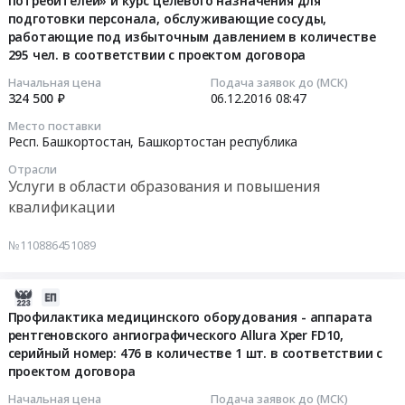
тендера:
республика
потребителей» и курс целевого назначения для
с
08:47:03
1
дляГосударственного
проектом
подготовки персонала, обслуживающие сосуды,
Поставка
Ремонт
рабочей
шт.
унитарного
договора.
работающие под избыточным давлением в количестве
медицинских
и
станцией
2016-
в
предприятия
295 чел. в соответствии с проектом договора
Цена:
изделий
обслуживание
в
12-
соответствии
"Медтехника"
245801
в
медицинской
соответствии
06
Начальная цена
Подача заявок до (МСК)
с
Республики
руб.
324 500 ₽
06.12.2016
08:47
количестве
техники
с
08:47:03
проектом
Башкортостан
100
Предмет
проектом
договора
Место поставки
поадресам
шт.
тендера:
договора.
Респ. Башкортостан,
Башкортостан республика
Тендер
at
и
в
Оказание
Цена:
на
Город
на
Отрасли
соответствии
услуг
6120000
обучение
Уфа,
Услуги в области образования и повышения
условиях,
с
по
руб.
работников
Башкортостан
квалификации
указанных
проектом
техническому
предприятия
республика
в
договора.
обслуживанию
по
,
№110886451089
документации,
Цена:
оборудования
программам
Russia,
техническом
195990
фирмы
«Правила
RU
задании
2016-
руб.
PHILIPS
технической
Башкортостан
и
12-
Профилактика медицинского оборудования - аппарата
Medical
эксплуатации
республика
проектедоговора,
рентгеновского ангиографического Allura Xper FD10,
06
Systems
электроустановок
Мебель,
являющихся
серийный номер: 476 в количестве 1 шт. в соответствии с
07:57:13
(ФИЛИПС
потребителей»
Элементы
неотъемлемой
проектом договора
Медицинские
и
интерьера
частью
2016-
системы)
Начальная цена
Подача заявок до (МСК)
курс
Предмет