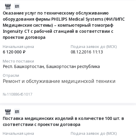
соответствии
монтаж
Респ.
договора
Тендер
2016-
с
и
Башкортостан,
Тендер
на
12-
Оказание услуг по техническому обслуживанию
проектом
обслуживание
Башкортостан
на
поставку
оборудования фирмы PHILIPS Medical Systems (ФИЛИПС
08
договора.
Предмет
республика
поставку
медицинских
Медицинские системы) – компьютерный томограф
11:13:17
Цена:
тендера:
,
медицинской
изделий
Ingenuity CT с рабочей станцией в соответствии с
108421.13
Поставка
Russia,
проектом договора
мебели
в
2016-
руб.
холодильников
RU
в
количестве
12-
Начальная цена
Подача заявок до (МСК)
фармацевтических
Башкортостан
количестве
35
6 120 000 ₽
08.12.2016
11:13
08
ХФ
республика
102
шт.
11:13:17
Место поставки
в
Аудио-,
шт.
в
Респ. Башкортостан,
Башкортостан республика
количестве
Видео-,
в
соответствии
Тендер
7
Отрасли
Фото-
соответствии
с
на
Ремонт и обслуживание медицинской техники
шт.
техника,
с
проектом
оказание
в
Оборудование
проектом
договора
услуг
№110886451017
соответствии
для
договора
Тендер
по
с
презентаций
at
на
техническому
проектом
и
2016-
Респ.
поставку
обслуживанию
договора.
показов.
12-
Башкортостан,
медицинских
Поставка медицинских изделий в количестве 100 шт. в
оборудования
Цена:
Монтаж
соответствии с проектом договора
08
Башкортостан
изделий
фирмы
136880
и
08:36:53
республика
в
PHILIPS
Начальная цена
Подача заявок до (МСК)
руб.