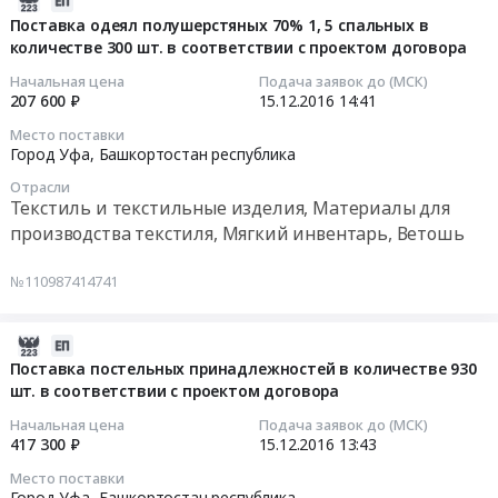
Башкортостан
АЗС
энергии
12-
Поставка одеял полушерстяных 70% 1, 5 спальных в
республика
с
количестве 300 шт. в соответствии с проектом договора
в
15
Бензины.
использование
количестве
14:41:56
Начальная цена
Подача заявок до (МСК)
Дизельное
топливных
110,9790
207 600 ₽
15.12.2016
14:41
топливо,
карт
Гкал/
2016-
Место поставки
Бункеровка
at
час
12-
Город Уфа,
Башкортостан республика
судов
Уфа,
в
15
Отрасли
Предмет
Республика
соответствии
14:41:56
Текстиль и текстильные изделия, Материалы для
тендера:
Башкортостан,
с
производства текстиля, Мягкий инвентарь, Ветошь
Передача
Башкортостан
проектом
Тендер
горюче-
республика
договора
на
№110987414741
смазочных
,
Тендер
поставку
материалов
Russia,
на
одеял
через
RU
поставку
полушерстяных
2016-
АЗС
Башкортостан
тепловой
70%
12-
Поставка постельных принадлежностей в количестве 930
с
республика
энергии
1,5
шт. в соответствии с проектом договора
15
использование
Бензины.
в
спальных
13:43:22
Начальная цена
Подача заявок до (МСК)
топливных
Дизельное
количестве
в
417 300 ₽
15.12.2016
13:43
карт.
топливо,
110,9790
количестве
2016-
Место поставки
Цена:
Бункеровка
Гкал/
300
12-
Город Уфа,
Башкортостан республика