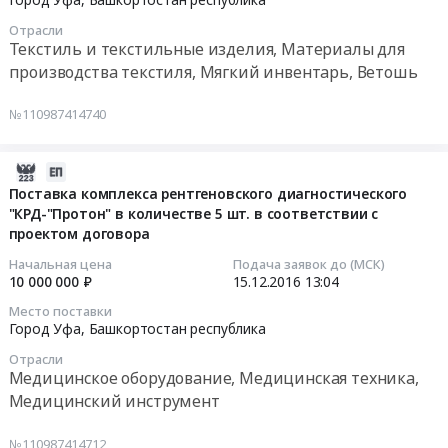
1998343
судов
час
шт.
15
Отрасли
руб.
Предмет
в
в
13:43:22
Текстиль и текстильные изделия, Материалы для
тендера:
соответствии
соответствии
производства текстиля, Мягкий инвентарь, Ветошь
Передача
с
с
Тендер
горюче-
проектом
проектом
на
№110987414740
смазочных
договора
договора
поставку
материалов
at
Тендер
постельных
через
Город
на
принадлежностей
2016-
АЗС
Уфа,
поставку
в
12-
Поставка комплекса рентгеновского диагностического
с
Башкортостан
одеял
количестве
"КРД-"Протон" в количестве 5 шт. в соответствии с
15
использование
республика
полушерстяных
проектом договора
930
13:04:29
топливных
,
70%
шт.
Начальная цена
Подача заявок до (МСК)
карт.
Russia,
1,5
в
2016-
10 000 000 ₽
15.12.2016
13:04
Цена:
RU
спальных
соответствии
12-
Место поставки
1998343
Башкортостан
в
с
15
Город Уфа,
Башкортостан республика
руб.
республика
количестве
проектом
13:04:29
Отрасли
Обеспечение
300
договора
Медицинское оборудование, Медицинская техника,
тепловой
шт.
Тендер
Тендер
Медицинский инструмент
энергией
в
на
на
Предмет
соответствии
поставку
поставку
№110987414712