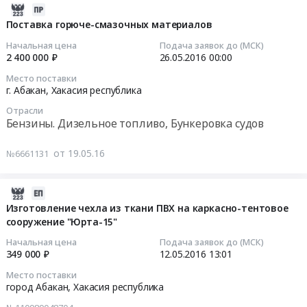
Поставка
город
по
2016-
горюче-
Абакан,
изготовлению
05-
Поставка горюче-смазочных материалов
смазочных
Хакасия
каркасно-
19
Начальная цена
Подача заявок до (МСК)
материалов.
республика
тентового
07:00:00
2 400 000 ₽
26.05.2016
00:00
Цена:
,
сооружения
2400000
Место поставки
Russia,
"Юрта"
2016-
г. Абакан,
Хакасия республика
руб.
RU
Тендер
05-
Хакасия
Отрасли
на
26
Бензины. Дизельное топливо, Бункеровка судов
республика
оказание
00:00:00
Кондиционеры
услуг
от 19.05.16
№6661131
и
по
Тендер
тепловое
изготовлению
на
оборудование.
каркасно-
поставку
2016-
Монтаж
тентового
горюче-
05-
Изготовление чехла из ткани ПВХ на каркасно-тентовое
и
сооружения
смазочных
сооружение "Юрта-15"
12
обслуживание
"Юрта"
материалов
13:01:48
Начальная цена
Подача заявок до (МСК)
Предмет
at
Тендер
349 000 ₽
12.05.2016
13:01
тендера:
город
на
2016-
Место поставки
поставка
Абакан,
поставку
05-
город Абакан,
Хакасия республика
слит-
Хакасия
горюче-
12
систем