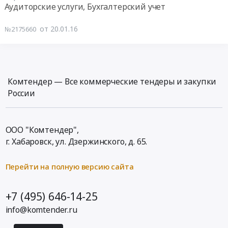
00:00:00
Аудиторские услуги, Бухгалтерский учет
Цена:
Ремонт
материалов
700000
и
at
Тендер
от 20.01.16
руб.
№2175660
обслуживание
г.
на
автомобильной
Абакан,
проведение
и
Хакасия
обязательного
спецтехники
республика
аудита
Предмет
,
бухгалтерской
Комтендер — Все коммерческие тендеры и закупки
тендера:
Russia,
финансовой
России
Техническое
RU
отчетности
обслуживание
Хакасия
за
и
республика
2015
ООО "Комтендер",
ремонт
Бензины.
год
г. Хабаровск,
ул. Дзержинского, д. 65
.
автомобиля.
Дизельное
Тендер
Цена:
топливо,
на
667220
Перейти на полную версию сайта
Бункеровка
проведение
руб.
судов
обязательного
Предмет
аудита
+7 (495) 646-14-25
тендера:
бухгалтерской
info@komtender.ru
Поставка
финансовой
горюче-
отчетности