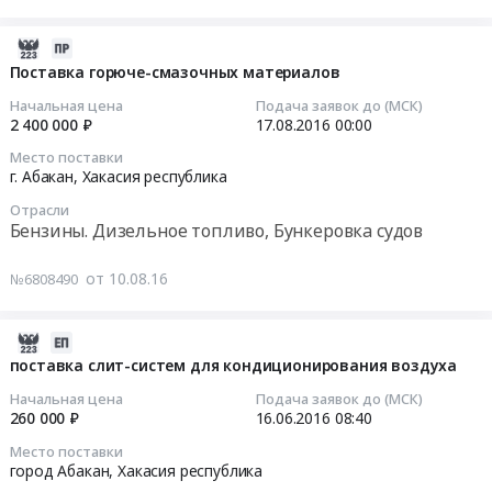
Цена:
область
и
Бункеровка
изготовлению
на
1532940
Красноярский
сооружений
судов
ледяных
поставку
2016-
руб.
край
Предмет
Предмет
фигур
горюче-
08-
Поставка горюче-смазочных материалов
,
тендера:
тендера:
at
смазочных
10
Начальная цена
Подача заявок до (МСК)
Russia,
выполнение
Поставка
город
материалов
07:00:00
2 400 000 ₽
17.08.2016
00:00
RU
работ
горюче-
Абакан,
Тендер
Алтай
по
смазочных
Место поставки
Хакасия
на
2016-
г. Абакан,
Хакасия республика
республика
текущему
материалов.
республика
поставку
08-
Банковские
ремонту
Цена:
,
Отрасли
горюче-
17
услуги,
помещения
Бензины. Дизельное топливо, Бункеровка судов
2990000
Russia,
смазочных
00:00:00
Кредитование,
столовой,
руб.
RU
материалов
услуги
расположенной
от 10.08.16
№6808490
Хакасия
at
Тендер
Инвестиционных
по
республика
г.
на
банков
адресу:
Благоустройство
Абакан,
поставку
2016-
Предмет
г.
и
Хакасия
горюче-
06-
поставка слит-систем для кондиционирования воздуха
тендера:
Абакан,
озеленение
республика
смазочных
16
Открытие
ул.
Начальная цена
Подача заявок до (МСК)
Предмет
,
материалов
08:40:55
260 000 ₽
16.06.2016
08:40
невозобновляемой
Крылова,
тендера:
Russia,
Тендер
кредитной
72.
Выполнение
Место поставки
RU
на
2016-
линии.
город Абакан,
Хакасия республика
Цена:
работ
Хакасия
поставку
06-