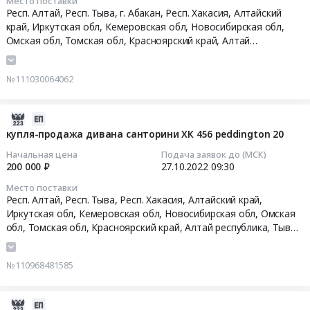
Место поставки
техника,
легкового
12-
Респ. Алтай, Респ. Тыва, г. Абакан, Респ. Хакасия, Алтайский
Медицинский
автомобиля
19
край, Иркутская обл, Кемеровская обл, Новосибирская обл,
инструмент
at
09:54:59
Омская обл, Томская обл, Красноярский край,
Алтай
Предмет
Респ.
республика
,
Тыва республика
,
Хакасия республика
,
Алтайский
тендера:
Алтай,Респ.
край
,
Иркутская область
,
Кемеровская область
,
Тендер
поставка
№111030064062
Тыва,г.
Новосибирская область
,
Омская область
,
Томская область
,
на
оборудования.
Абакан,Респ.
Красноярский край
выполнение
Цена:
Хакасия,Алтайский
ремонтных
2022-
120000
край,Иркутская
работ
10-
купля-продажа дивана санторини ХК 456 peddington 20
руб.
обл,Кемеровская
в
27
Начальная цена
Подача заявок до (МСК)
обл,Новосибирская
помещении
09:30:24
200 000 ₽
27.10.2022
09:30
обл,Омская
столовой,
обл,Томская
Место поставки
расположенной
2022-
Респ. Алтай, Респ. Тыва, Респ. Хакасия, Алтайский край,
обл,Красноярский
по
10-
Иркутская обл, Кемеровская обл, Новосибирская обл, Омская
край,
адресу:
27
обл, Томская обл, Красноярский край,
Алтай республика
,
Тыва
Алтай
г.
09:30:24
республика
,
Хакасия республика
,
Алтайский край
,
Иркутская
республика
Абакан,
область
,
Кемеровская область
,
Новосибирская область
,
Тыва
№110968481585
проспект
Омская область
,
Томская область
,
Красноярский край
Тендер:
республика
Ленина,
купля-
Хакасия
67
продажа
2022-
республика