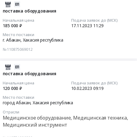
2023-
11-
поставка оборудования
17
Начальная цена
Подача заявок до (МСК)
11:29:37
185 000 ₽
17.11.2023
11:29
Место поставки
2023-
г. Абакан,
Хакасия республика
11-
№110875069012
17
11:29:37
2023-
Тендер
02-
поставка оборудования
на
10
Начальная цена
Подача заявок до (МСК)
поставку
09:19:28
120 000 ₽
10.02.2023
09:19
оборудования
Место поставки
Тендер
2023-
город Абакан,
Хакасия республика
на
02-
поставку
Отрасли
10
Медицинское оборудование, Медицинская техника,
оборудования
09:19:28
Медицинский инструмент
at
г.
Тендер