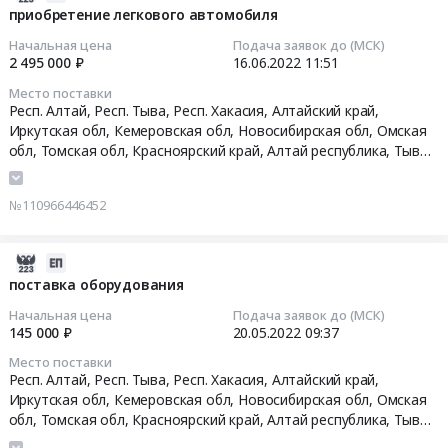
Тендер
дивана
06-
приобретение легкового автомобиля
Алтайский
на
санторини
16
край
Начальная цена
Подача заявок до (МСК)
выполнение
ХК
11:51:12
2 495 000 ₽
16.06.2022
11:51
Иркутская
ремонтных
456
область
работ
Место поставки
peddington
2022-
Кемеровская
Респ. Алтай, Респ. Тыва, Респ. Хакасия, Алтайский край,
в
20
06-
Иркутская обл, Кемеровская обл, Новосибирская обл, Омская
область
помещении
Тендер:
16
обл, Томская обл, Красноярский край,
Алтай республика
,
Тыва
Новосибирская
столовой,
купля-
11:51:12
республика
,
Хакасия республика
,
Алтайский край
,
Иркутская
область
расположенной
продажа
область
,
Кемеровская область
,
Новосибирская область
,
Омская
по
№110966446452
дивана
Омская область
,
Томская область
,
Красноярский край
Тендер
область
адресу:
санторини
на
Томская
г.
ХК
приобретение
2022-
область
Абакан,
456
легкового
05-
поставка оборудования
Красноярский
проспект
peddington
автомобиля
20
край
Ленина,
Начальная цена
Подача заявок до (МСК)
20
Тендер
09:37:23
,
145 000 ₽
20.05.2022
09:37
67
at
на
Russia,
at
Респ.
Место поставки
приобретение
2022-
RU
Респ.
Респ. Алтай, Респ. Тыва, Респ. Хакасия, Алтайский край,
Алтай,Респ.
легкового
05-
Алтай
Иркутская обл, Кемеровская обл, Новосибирская обл, Омская
Алтай,Респ.
Тыва,Респ.
автомобиля
20
республика
обл, Томская обл, Красноярский край,
Алтай республика
,
Тыва
Тыва,г.
Хакасия,Алтайский
at
09:37:23
Предмет
республика
,
Хакасия республика
,
Алтайский край
,
Иркутская
Абакан,Респ.