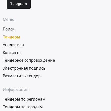
смазочных
Telegram
за
материалов.
2015
Цена:
год
Меню
2400000
at
руб.
Абакан,
Поиск
Хакасия
Тендеры
республика
,
Аналитика
Russia,
Контакты
RU
Хакасия
Тендерное сопровождение
республика
Электронная подпись
Аудиторские
услуги,
Разместить тендер
Бухгалтерский
учет
Информация
Предмет
тендера:
Тендеры по регионам
Проведение
Тендеры по городам
обязательного