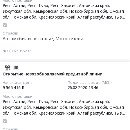
Место поставки
2020-
,
республика
г.
область
Респ. Алтай, Респ. Тыва, Респ. Хакасия, Алтайский край,
10-
Russia,
Хакасия
Абакан,
Кемеровская
Иркутская обл, Кемеровская обл, Новосибирская обл, Омская
27
RU
республика
ул.
область
обл, Томская обл, Красноярский край,
Алтай республика
,
Тыва
05:59:31
Алтай
Алтайский
республика
,
Хакасия республика
,
Алтайский край
,
Иркутская
Крылова,
Новосибирская
республика
область
,
Кемеровская область
,
Новосибирская область
,
край
72
область
Отрасли
Омская область
,
Томская область
,
Красноярский край
Тендер:
Автомобили
Иркутская
Тендер
Омская
Автомобили легковые, Мотоциклы
купля-
легковые,
область
на
область
продажа
Мотоциклы
Кемеровская
выполнение
Томская
№110975056297
автотранспортного
Предмет
область
работ
область
средства
тендера:
Новосибирская
по
Красноярский
Тендер:
купля-
2020-
область
текущему
край
купля-
продажа
08-
Омская
Открытие невозобновляемой кредитной линии
ремонту
,
продажа
легкового
26
область
помещения
Russia,
Начальная цена
Подача заявок до (МСК)
автотранспортного
автомобиля.
13:46:02
Томская
столовой,
RU
9 565 416 ₽
26.08.2020
13:46
средства
Цена:
область
расположенной
Алтай
Место поставки
at
980000
2020-
Красноярский
по
республика
Респ. Алтай, Респ. Тыва, Респ. Хакасия, Алтайский край,
Респ.
руб.
08-
край
адресу:
Ремонт
Иркутская обл, Кемеровская обл, Новосибирская обл, Омская
Алтай,Респ.
26
,
г.
зданий
обл, Томская обл, Красноярский край,
Алтай республика
,
Тыва
Тыва,Респ.
13:46:02
Russia,
Абакан,
и
республика
,
Хакасия республика
,
Алтайский край
,
Иркутская
Хакасия,Алтайский
RU
область
,
Кемеровская область
,
Новосибирская область
,
ул.
сооружений
Отрасли