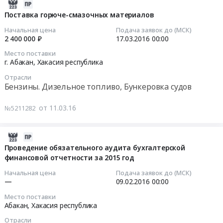
обслуживание
2016-
ткани
системы
Хакасия
и
03-
Поставка горюче-смазочных материалов
ПВХ
внутреннего
республика
ремонт
11
на
Начальная цена
Подача заявок до (МСК)
электроснабжения.
,
автомобиля
07:00:00
2 400 000 ₽
17.03.2016
00:00
каркасно-
Цена:
Russia,
Тендер
тентовое
405974
Место поставки
RU
на
2016-
сооружение
г. Абакан,
Хакасия республика
руб.
Хакасия
техническое
03-
"Юрта-15".
республика
Отрасли
обслуживание
17
Цена:
Бензины. Дизельное топливо, Бункеровка судов
Ремонт
и
00:00:00
349000
и
ремонт
руб.
от 11.03.16
№5211282
обслуживание
автомобиля
Тендер
автомобильной
at
на
и
город
поставку
2016-
спецтехники
Абакан,
горюче-
01-
Проведение обязательного аудита бухгалтерской
Предмет
Хакасия
смазочных
финансовой отчетности за 2015 год
20
тендера:
республика
материалов
07:00:00
Начальная цена
Подача заявок до (МСК)
Техническое
,
Тендер
—
09.02.2016
00:00
обслуживание
Russia,
на
2016-
и
Место поставки
RU
поставку
02-
Абакан,
Хакасия республика
ремонт
Хакасия
горюче-
09
автомобиля.
республика
Отрасли
смазочных