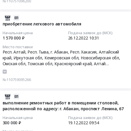
№110751096200
Абакан,
на
Хакасия
поставку
республика
оборудования
2022-
,
Тендер
12-
приобретение легкового автомобиля
Russia,
на
26
Начальная цена
Подача заявок до (МСК)
RU
поставку
10:31:18
1 570 000 ₽
26.12.2022
10:31
Хакасия
оборудования
республика
Место поставки
at
2022-
Респ. Алтай, Респ. Тыва, г. Абакан, Респ. Хакасия, Алтайский
Предмет
город
12-
край, Иркутская обл, Кемеровская обл, Новосибирская обл,
тендера:
Абакан,
26
Омская обл, Томская обл, Красноярский край,
Алтай
поставка
Хакасия
10:31:18
республика
,
Тыва республика
,
Хакасия республика
,
Алтайский
оборудования.
республика
край
,
Иркутская область
,
Кемеровская область
,
Цена:
№110759095266
,
Новосибирская область
,
Омская область
,
Томская область
,
Тендер
185000
Russia,
Красноярский край
на
руб.
RU
приобретение
2022-
Хакасия
легкового
12-
выполнение ремонтных работ в помещении столовой,
республика
автомобиля
расположенной по адресу: г. Абакан, проспект Ленина, 67
19
Медицинское
Тендер
09:54:59
Начальная цена
Подача заявок до (МСК)
оборудование,
на
300 000 ₽
19.12.2022
09:54
Медицинская
приобретение
2022-