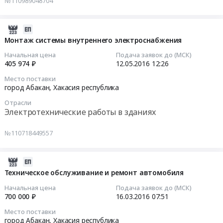
№110989048704
республика
смазочных
13:01:48
для
,
материалов
кондиционирования
Russia,
at
Тендер
2016-
воздуха.
RU
г.
на
05-
Монтаж системы внутреннего электроснабжения
Цена:
Хакасия
Абакан,
изготовление
12
260000
Начальная цена
Подача заявок до (МСК)
республика
Хакасия
чехла
12:26:15
405 974 ₽
12.05.2016
12:26
руб.
Мобильные
республика
из
металлические
,
Место поставки
ткани
2016-
город Абакан,
Хакасия республика
и
Russia,
ПВХ
05-
бетонные
RU
на
Отрасли
12
сооружения,
Электротехнические работы в зданиях
Хакасия
каркасно-
12:26:15
Мобильные
республика
тентовое
здания
№110718449557
Бензины.
сооружение
Тендер
Предмет
Дизельное
"Юрта-15"
на
тендера:
топливо,
Тендер
монтаж
2016-
Оказание
Бункеровка
на
системы
03-
Техническое обслуживание и ремонт автомобиля
услуг
судов
изготовление
внутреннего
16
по
Начальная цена
Подача заявок до (МСК)
Предмет
чехла
электроснабжения
07:51:55
700 000 ₽
16.03.2016
07:51
изготовлению
тендера:
из
Тендер
каркасно-
Поставка
Место поставки
ткани
на
2016-
город Абакан,
Хакасия республика
тентового
горюче-