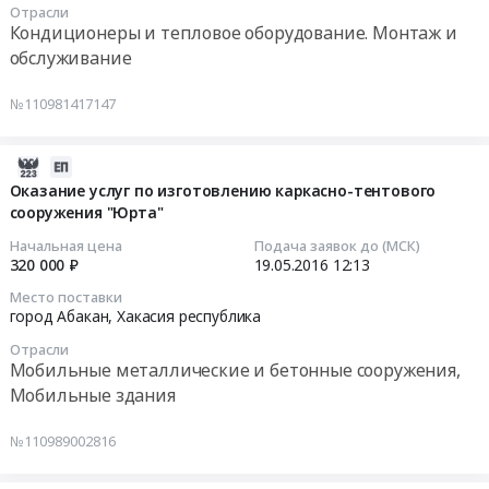
Цена:
221960.97
по
республика
Отрасли
горюче-
16
9565416
руб.
Кондиционеры и тепловое оборудование. Монтаж и
изготовлению
Бензины.
смазочных
08:40:55
руб.
ледяных
обслуживание
Дизельное
материалов
фигур.
топливо,
at
Тендер
Цена:
№110981417147
Бункеровка
г.
на
1650000
судов
Абакан,
поставку
руб.
Предмет
Хакасия
слит-
2016-
тендера:
республика
систем
05-
Оказание услуг по изготовлению каркасно-тентового
Поставка
,
для
сооружения "Юрта"
19
горюче-
Russia,
кондиционирования
12:13:03
Начальная цена
Подача заявок до (МСК)
смазочных
RU
воздуха
320 000 ₽
19.05.2016
12:13
материалов.
Хакасия
Тендер
2016-
Цена:
Место поставки
республика
на
05-
город Абакан,
Хакасия республика
2400000
Бензины.
поставку
19
руб.
Дизельное
Отрасли
слит-
12:13:03
Мобильные металлические и бетонные сооружения,
топливо,
систем
Мобильные здания
Бункеровка
для
Тендер
судов
кондиционирования
на
№110989002816
Предмет
воздуха
оказание
тендера:
at
услуг