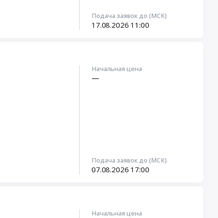
рдино-Балкарская
 республика
,
Подача заявок до (МСК)
й край
,
17.08.2026
11:00
рская область
,
край
,
Северная
Начальная цена
—
Подача заявок до (МСК)
07.08.2026
17:00
Начальная цена