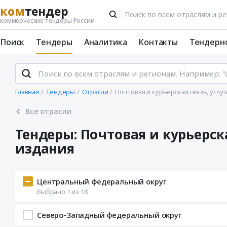
ком
тендер
коммерческие тендеры России
Поиск
Тендеры
Аналитика
Контакты
Тендерн
Главная
Тендеры
Отрасли
Почтовая и курьерская связь, усл
Все отрасли
Тендеры: Почтовая и курьерс
издания
Центральный федеральный округ
Выбрано
1
из
18
Северо-Западный федеральный округ