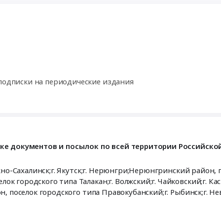
 подписки на периодические издания
ставке документов и посылок по всей территории Российск
но-Сахалинск;г. Якутск;г. Нерюнгри;Нерюнгринский район, поселок
сск;г.