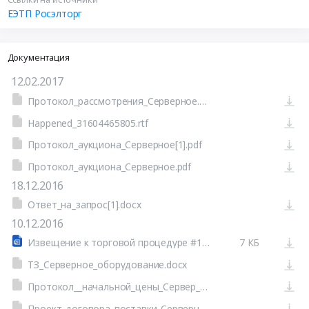
ЕЭТП Росэлторг
Документация
12.02.2017
Протокол_рассмотрения_Серверное.pdf
Happened_31604465805.rtf
Протокол_аукциона_Серверное[1].pdf
Протокол_аукциона_Серверное.pdf
18.12.2016
Ответ_на_запрос[1].docx
10.12.2016
Извещение к торговой процедуре #16470014
7 КБ
ТЗ_Серверное_оборудование.docx
Протокол__начальной_цены_Сервер_оборуд.docx
Проект_договора_поставки_Серверного_оборуд.doc