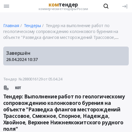
ком
тендер
коммерческие тендеры России
Главная
Тендеры
Тендер на выполнение работ по
геологическому сопровождению колонкового бурения на
объекте "Разведка флангов месторождений Трассовое,
Смежное, Спорное, Надежда, Хвойное, Верхнее
Нижнеякокитского рудного поля"
Завершён
26.04.2024
10:37
Тендер №2880016129
от 05.04.24
Тендер: Выполнение работ по геологическому
сопровождению колонкового бурения на
объекте "Разведка флангов месторождений
Трассовое, Смежное, Спорное, Надежда,
Хвойное, Верхнее Нижнеякокитского рудного
поля"