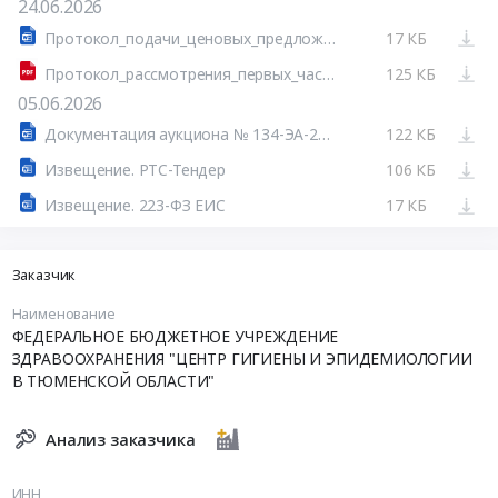
24.06.2026
Протокол_подачи_ценовых_предложений_аукциона_(системный).docx
17 КБ
Протокол_рассмотрения_первых_частей_заявок_на_участие_в_аукционе_(допущено_1_или_более)_(системный).docx_с_данными_эл.подписей.pdf
125 КБ
05.06.2026
Документация аукциона № 134-ЭА-223ФЗ.docx
122 КБ
Извещение. РТС-Тендер
106 КБ
Извещение. 223-ФЗ ЕИС
17 КБ
Заказчик
Наименование
ФЕДЕРАЛЬНОЕ БЮДЖЕТНОЕ УЧРЕЖДЕНИЕ
ЗДРАВООХРАНЕНИЯ "ЦЕНТР ГИГИЕНЫ И ЭПИДЕМИОЛОГИИ
В ТЮМЕНСКОЙ ОБЛАСТИ"
Анализ заказчика
ИНН