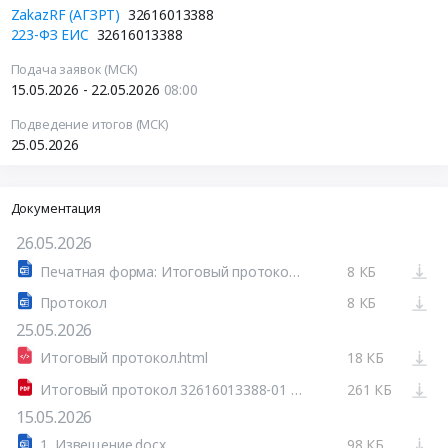
ZakazRF (АГЗРТ)
32616013388
223-ФЗ ЕИС
32616013388
Подача заявок (МСК)
15.05.2026 - 22.05.2026
08:00
Подведение итогов (МСК)
25.05.2026
Документация
26.05.2026
Печатная форма: Итоговый протокол №32616013388-01
8 КБ
Протокол
8 КБ
25.05.2026
Итоговый протокол.html
18 КБ
Итоговый протокол 32616013388-01 _вх.№ 588510_.pdf
261 КБ
15.05.2026
1. Извещение.docx
98 КБ