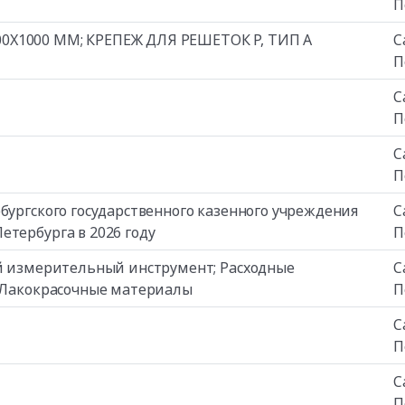
П
0Х1000 ММ; КРЕПЕЖ ДЛЯ РЕШЕТОК Р, ТИП А
С
П
С
П
С
П
бургского государственного казенного учреждения
С
етербурга в 2026 году
П
ой измерительный инструмент; Расходные
С
; Лакокрасочные материалы
П
С
П
С
П