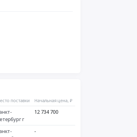
есто поставки
Начальная цена, ₽
анкт-
12 734 700
етербург г
анкт-
-