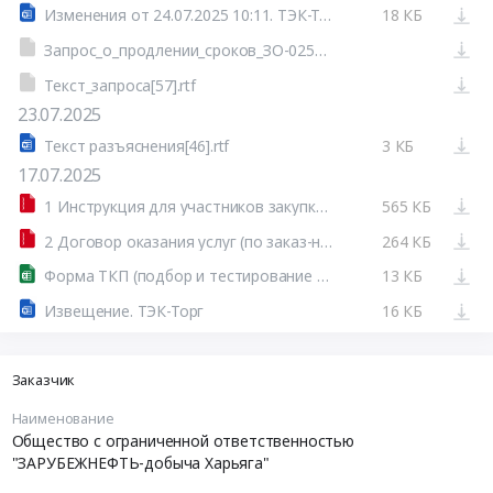
Изменения от 24.07.2025 10:11. ТЭК-Торг
18 КБ
Запрос_о_продлении_сроков_ЗО-0250-25-РМ.pdf
Текст_запроса[57].rtf
23.07.2025
Текст разъяснения[46].rtf
3 КБ
17.07.2025
1 Инструкция для участников закупки (0250-25-РМ).7z
565 КБ
2 Договор оказания услуг (по заказ-нарядам).zip
264 КБ
Форма ТКП (подбор и тестирование ЖГ).xlsx
13 КБ
Извещение. ТЭК-Торг
16 КБ
Заказчик
Наименование
Общество с ограниченной ответственностью
"ЗАРУБЕЖНЕФТЬ-добыча Харьяга"