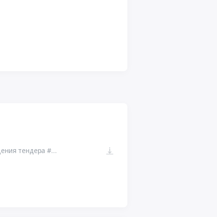
223-ФЗ ЕИС. Ссылка на сайт размещения тендера #110998407868.doc