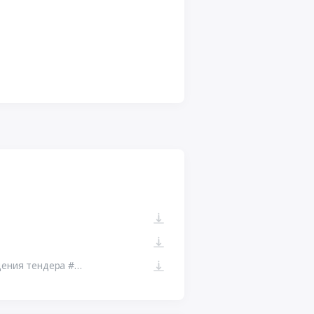
223-ФЗ ЕИС. Ссылка на сайт размещения тендера #110964009604.doc