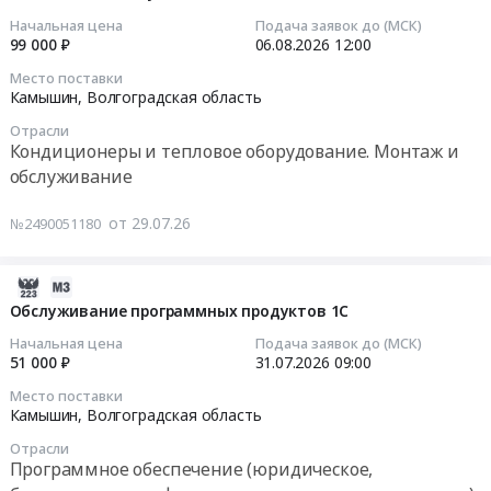
,
едкого
АОН
03
Начальная цена
Подача заявок до (МСК)
Russia,
марки
Тендер:
11:52:33
99 000 ₽
06.08.2026
12:00
RU
РД
Лента
Волгоградская
Место поставки
и
алюминиевая
2026-
Камышин,
Волгоградская область
область
кислоты
1х40
08-
Резинотехнические
серной,
Отрасли
АОН
06
Кондиционеры и тепловое оборудование. Монтаж и
изделия
1
at
12:00:00
обслуживание
Предмет
сорт
г.
тендера:
at
Камышин,
Тендер
Поставка
от 29.07.26
№2490051180
Камышин,
Волгоградская
на
колец
Волгоградская
область
техническое
резиновых
область
,
обслуживание
2026-
для
,
Russia,
сплит
07-
Обслуживание программных продуктов 1С
нужд
Russia,
RU
систем
29
филиала
Начальная цена
Подача заявок до (МСК)
RU
Волгоградская
Тендер
09:59:02
51 000 ₽
31.07.2026
09:00
АО
Волгоградская
область
на
Газэнергосервис
область
Место поставки
Металлургическая
техническое
2026-
Камышин,
Волгоградская область
-
Химические
продукция
обслуживание
07-
завод
реактивы,
из
сплит
Отрасли
31
Ротор.
Кислоты,
Программное обеспечение (юридическое,
цветных
систем
09:00:00
Цена:
Щелочи