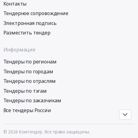
Контакты
область
,
Тендерное сопровождение
Russia,
Электронная подпись
RU
Волгоградская
Разместить тендер
область
Проектные
Информация
работы
в
Тендеры по регионам
области
Тендеры по городам
энергетики
Предмет
Тендеры по отраслям
тендера:
Тендеры по тэгам
Оказание
услуг
Тендеры по заказчикам
по
Все тендеры России
разработке
рекомендаций,
направленных
© 2026 Комтендер. Все права защищены.
на