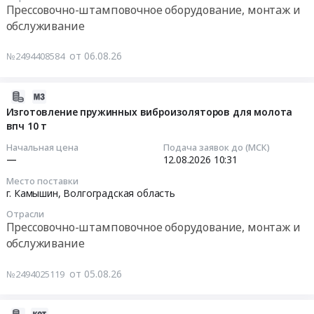
12
Прессовочно-штамповочное оборудование, монтаж и
проверке
надзора
ремонт
15:47:00
обслуживание
эффективности
за
резервных
работы
строительством
стоек
Тендер
вентиляционных
от 06.08.26
№2494408584
печей
молота
на
систем.
ТН2К
ВПЧ
ремонт
Цена:
№6,
10
резервных
2026-
36871
7,
т
стоек
08-
Изготовление пружинных виброизоляторов для молота
руб.
8
at
молота
впч 10 т
05
на
г.
ВПЧ
19:38:19
Начальная цена
Подача заявок до (МСК)
участке
Камышин,
10
—
12.08.2026
10:31
кольцераскатной
Волгоградская
т
2026-
машины
Место поставки
область
Тендер
08-
г. Камышин,
Волгоградская область
кузнечно-
,
на
12
прессового
Russia,
Отрасли
ремонт
10:31:00
Прессовочно-штамповочное оборудование, монтаж и
цеха
RU
резервных
обслуживание
at
Волгоградская
стоек
Тендер
г.
область
молота
на
Камышин,
от 05.08.26
№2494025119
Прессовочно-
ВПЧ
изготовление
Волгоградская
штамповочное
10
пружинных
область
оборудование,
т
виброизоляторов
2026-