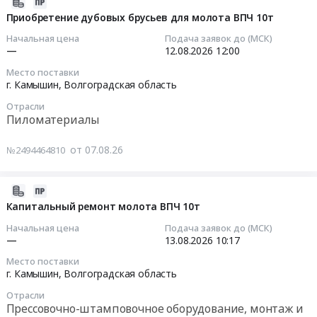
2026-
Волгоградская
молота
08-
Приобретение дубовых брусьев для молота ВПЧ 10т
Товары для Спорта, Отдыха, Развлечений, Предметы
область
ВПЧ
07
Искусства
Начальная цена
Подача заявок до (МСК)
,
25
11:00:37
—
12.08.2026
12:00
Russia,
т
Металлургическое производство
RU
Место поставки
Тендер
2026-
г. Камышин,
Волгоградская область
Волгоградская
на
Химическая продукция
08-
область
ремонт
Отрасли
12
Пиломатериалы
Прессовочно-
цилиндра
Лесообработка, Изделия из дерева
12:00:00
штамповочное
молота
от 07.08.26
оборудование,
№2494464810
ВПЧ
Сельское хозяйство
Тендер
монтаж
25
на
и
Отходы и лом
т
приобретение
2026-
обслуживание
at
дубовых
08-
Капитальный ремонт молота ВПЧ 10т
Предмет
Услуги ЖКХ
г.
брусьев
07
тендера:
Начальная цена
Подача заявок до (МСК)
Камышин,
для
09:28:06
—
13.08.2026
10:17
Социальные услуги
Капитальный
Волгоградская
молота
ремонт
Место поставки
область
ВПЧ
2026-
г. Камышин,
Волгоградская область
молота
,
10т
08-
ВПЧ
Russia,
Отрасли
Тендер
13
10т.
Прессовочно-штамповочное оборудование, монтаж и
RU
на
10:17:00