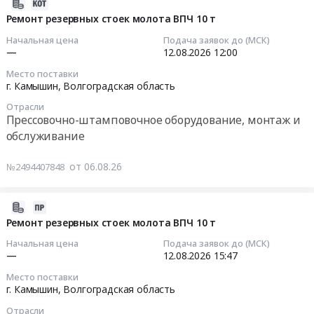
надзора
2026-
нужд
Предмет
г.
за
08-
Ремонт резервных стоек молота ВПЧ 10 т
филиала
тендера:
Камышин,
строительством
06
Начальная цена
Подача заявок до (МСК)
АО
Поставка
Волгоградская
печей
08:32:23
—
12.08.2026
12:00
Газэнергосервис
запасных
область
ТН2К
-завод
Место поставки
частей
,
№6,
2026-
г. Камышин,
Волгоградская область
Ротор.
для
Russia,
7,
08-
Цена:
трактора
Отрасли
RU
8
12
0
Прессовочно-штамповочное оборудование, монтаж и
МТЗ
Волгоградская
на
12:00:00
руб.
обслуживание
–
область
участке
82.1.
Проектирование,
кольцераскатной
Тендер
от 06.08.26
Цена:
№2494407848
монтаж
машины
на
99600
и
кузнечно-
ремонт
руб.
обслуживание
прессового
резервных
2026-
систем
цеха
стоек
08-
Ремонт резервных стоек молота ВПЧ 10 т
вентиляции
Тендер
молота
06
Начальная цена
Подача заявок до (МСК)
Предмет
на
ВПЧ
08:12:31
—
12.08.2026
15:47
тендера:
услуги
10
Выполнение
Место поставки
по
т
2026-
г. Камышин,
Волгоградская область
работ
проведению
Тендер
08-
по
строительного
на
Отрасли