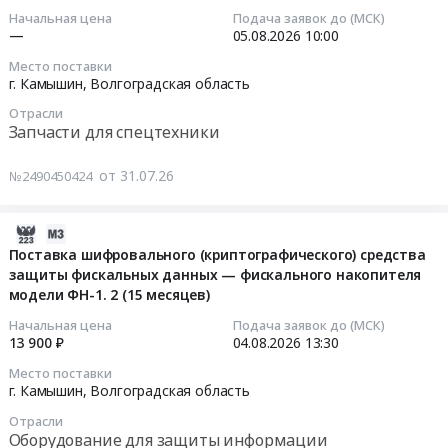
М2150
поверке
31
Цена:
Начальная цена
Подача заявок до (МСК)
и
ВПЧ
приборов
11:28:34
—
05.08.2026
10:00
3168584
А.
10т
учета
руб.
Цена:
Место поставки
at
тепловой
2026-
г. Камышин,
Волгоградская область
1641865
г.
энергии
08-
руб.
Камышин,
Отрасли
Тендер
05
Запчасти для спецтехники
Волгоградская
на
10:00:00
область
оказание
от 31.07.26
№2490450424
,
услуг
Тендер
Russia,
по
на
RU
периодической
поставку
2026-
Волгоградская
поверке
ходового
07-
Поставка шифровального (криптографического) средства
область
приборов
колеса
защиты фискальных данных — фискального накопителя
30
Прессовочно-
учета
Тендер
модели ФН-1. 2 (15 месяцев)
18:46:02
штамповочное
тепловой
на
Начальная цена
Подача заявок до (МСК)
оборудование,
энергии
поставку
2026-
13 900 ₽
04.08.2026
13:30
монтаж
at
ходового
08-
Место поставки
и
г.
колеса
04
г. Камышин,
Волгоградская область
обслуживание
Камышин,
at
13:30:00
Предмет
Отрасли
Волгоградская
г.
Оборудование для защиты информации
тендера:
область