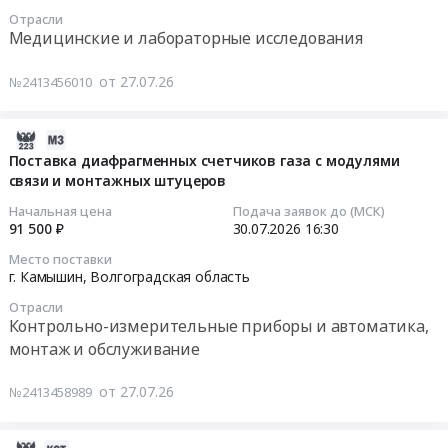
вала
15:00:00
Отрасли
at
ротора
Медицинские и лабораторные исследования
г.
нагнетателя
Тендер
Камышин,
RC-
на
от 27.07.26
№2413456010
Волгоградская
7B
оказание
область
at
услуг
,
г.
2026-
по
Russia,
Камышин,
07-
проведению
Поставка диафрагменных счетчиков газа с модулями
RU
Волгоградская
связи и монтажных штуцеров
27
лабораторных
Волгоградская
область
17:41:02
исследований
Начальная цена
Подача заявок до (МСК)
область
,
(испытаний)
91 500 ₽
30.07.2026
16:30
Кондиционеры
Russia,
2026-
по
Место поставки
и
RU
07-
адресу
г. Камышин,
Волгоградская область
тепловое
Волгоградская
30
г.
Отрасли
оборудование.
область
16:30:00
Камышин
Контрольно-измерительные приборы и автоматика,
Монтаж
Насосное
ул.
монтаж и обслуживание
и
и
Тендер
Воинов-
обслуживание
водонапорное
на
Интернационалистов,
от 27.07.26
№2413458989
Предмет
оборудование,
поставку
д.8
тендера:
Компрессоры,
диафрагменных
Тендер
Газовые
монтаж
счетчиков
на