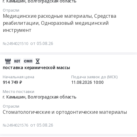
надзора
г. Камышин,
Волгоградская область
стоек
,
на
08-
за
молота
Russia,
Отрасли
изготовление
11
строительством
ВПЧ
Медицинские расходные материалы, Средства
RU
пружинных
10:00:00
печей
10
реабилитации, Одноразовый медицинский
Волгоградская
виброизоляторов
ТН2К
т.
инструмент
область
для
Тендер
№6,
Цена:
Прессовочно-
молота
на
7,
0
от 05.08.26
№2494021510
штамповочное
впч
поставку
8
руб.
оборудование,
10
ортопедического
на
монтаж
т
материала
2026-
участке
и
at
Тендер
08-
кольцераскатной
поставка керамической массы
обслуживание
г.
на
05
машины
Начальная цена
Подача заявок до (МСК)
Предмет
Камышин,
поставку
11:46:03
кузнечно-
914 749 ₽
11.08.2026
10:00
тендера:
Волгоградская
ортопедического
прессового
Изготовление
область
Место поставки
материала
2026-
цеха.
г. Камышин,
Волгоградская область
пружинных
,
at
08-
Цена:
виброизоляторов
Russia,
г.
Отрасли
11
0
для
Стоматологические и ортодонтические материалы
RU
Камышин,
10:00:00
руб.
молота
Волгоградская
Волгоградская
впч
от 05.08.26
область
№2494021576
область
Тендер
10
Прессовочно-
,
на