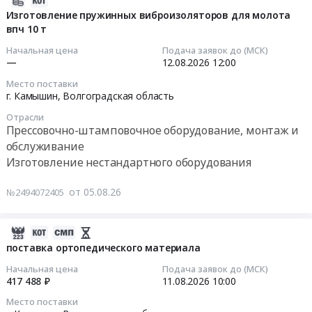
,
монтаж
at
для
08-
Изготовление пружинных виброизоляторов для молота
Russia,
и
г.
молота
впч 10 т
05
RU
обслуживание
Камышин,
впч
15:36:03
Начальная цена
Подача заявок до (МСК)
Волгоградская
Предмет
Волгоградская
10
—
12.08.2026
12:00
область
тендера:
область
т
2026-
Оборудование
Ремонт
Место поставки
,
Тендер
08-
г. Камышин,
Волгоградская область
для
резервных
Russia,
на
12
металлургической
стоек
RU
Отрасли
изготовление
12:00:00
промышленности.
Прессовочно-штамповочное оборудование, монтаж и
молота
Волгоградская
пружинных
Термическое
ВПЧ
обслуживание
область
виброизоляторов
Тендер
оборудование,
10
Изготовление нестандартного оборудования
Прессовочно-
для
на
монтаж
т.
штамповочное
молота
изготовление
и
Цена:
от 05.08.26
№2494072405
оборудование,
впч
пружинных
обслуживание
0
монтаж
10
виброизоляторов
Предмет
руб.
и
т
для
2026-
тендера:
обслуживание
at
молота
08-
поставка ортопедического материала
Услуги
Предмет
г.
впч
05
по
Начальная цена
Подача заявок до (МСК)
тендера:
Камышин,
10
12:16:48
417 488 ₽
11.08.2026
10:00
проведению
Ремонт
Волгоградская
т
строительного
резервных
Место поставки
область
Тендер
2026-