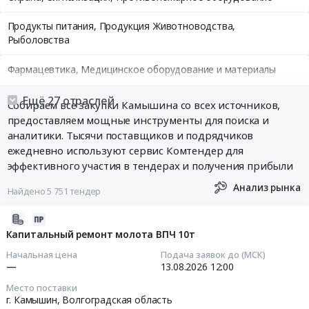
Продукты питания, Продукция Животноводства,
Рыболовства
Фармацевтика, Медицинское оборудование и материалы
Медицинские и Оздоровительные услуги
Ещё 27 отраслей
Собираем все закупки Камышина со всех источников,
предоставляем мощные инструменты для поиска и
Мебель, Компьютеры и Периферия, Канцтовары, Бытовая
аналитики. Тысячи поставщиков и подрядчиков
техника
ежедневно используют сервис Комтендер для
эффективного участия в тендерах и получения прибыли
Связь, Информационные технологии
Анализ рынка
Найдено 5 751 тендер
Грузовые и пассажирские перевозки, Транспортные услуги
2026-
Полиграфия
08-
Капитальный ремонт молота ВПЧ 10т
07
Начальная цена
Подача заявок до (МСК)
Реклама, Дизайн, Маркетинг, Теле и радиовещание
13:44:29
—
13.08.2026
12:00
Топливо, Уголь, Продукция нефтепереработки
Место поставки
2026-
г. Камышин,
Волгоградская область