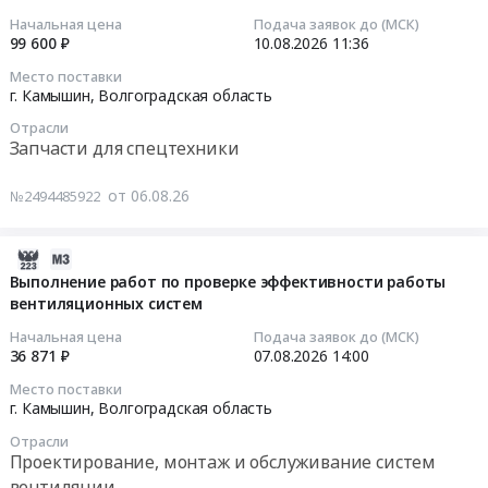
379274
г.
филиала
06
Начальная цена
Подача заявок до (МСК)
руб.
Камышин,
АО
15:53:02
99 600 ₽
10.08.2026
11:36
Волгоградская
Газэнергосервис-
Место поставки
область
завод
2026-
г. Камышин,
Волгоградская область
,
Ротор
08-
Russia,
Отрасли
Тендер
10
Запчасти для спецтехники
RU
на
11:36:00
Волгоградская
поставку
от 06.08.26
№2494485922
область
медицинских
Тендер
Ремонт
изделий
на
и
для
поставку
2026-
обслуживание
нужд
запасных
08-
Выполнение работ по проверке эффективности работы
железнодорожных
филиала
частей
вентиляционных систем
06
составов,
АО
для
12:47:02
Начальная цена
Подача заявок до (МСК)
локомотивов
Газэнергосервис-
трактора
36 871 ₽
07.08.2026
14:00
и
завод
МТЗ
2026-
Место поставки
вагонов
Ротор
–
08-
г. Камышин,
Волгоградская область
Предмет
at
82.1
07
тендера:
г.
Отрасли
Тендер
14:00:00
Проектирование, монтаж и обслуживание систем
ремонт
Камышин,
на
вентиляции
Экипажной