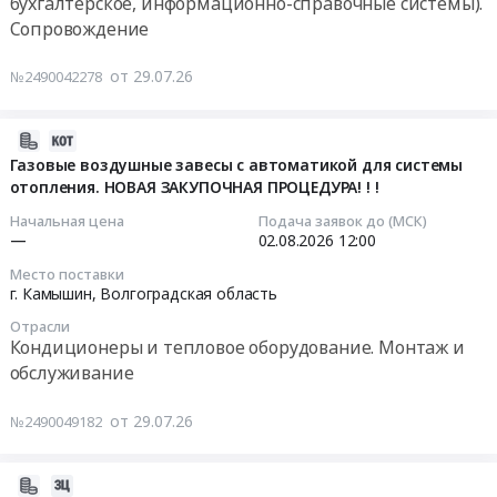
бухгалтерское, информационно-справочные системы).
металлов
at
0
Предмет
Предмет
Сопровождение
Камышин,
Тендер
руб.
тендера:
тендера:
Волгоградская
на
Поставка
Лента
от 29.07.26
№2490042278
область
обслуживание
натра
алюминиевая
,
программных
едкого
1х40
Russia,
продуктов
2026-
марки
АОН.
RU
1С
07-
Газовые воздушные завесы с автоматикой для системы
РД
Цена:
Волгоградская
Тендер
отопления. НОВАЯ ЗАКУПОЧНАЯ ПРОЦЕДУРА! ! !
29
и
0
область
на
08:45:05
кислоты
Начальная цена
Подача заявок до (МСК)
руб.
Кондиционеры
обслуживание
—
02.08.2026
12:00
серной,
и
программных
2026-
1
Место поставки
тепловое
продуктов
08-
сорт.
г. Камышин,
Волгоградская область
оборудование.
1С
02
Цена:
Монтаж
Отрасли
at
12:00:00
2482229
Кондиционеры и тепловое оборудование. Монтаж и
и
Камышин,
руб.
обслуживание
обслуживание
Волгоградская
Тендер
Предмет
область
на
от 29.07.26
тендера:
№2490049182
,
газовые
Техническое
Russia,
воздушные
обслуживание
RU
завесы
2026-
сплит