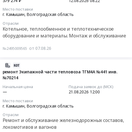
379 274 ₽
12.08.2026
08:22
Приобретение
,
молота
дубовых
Место поставки
Russia,
ВПЧ
2026-
г. Камышин,
Волгоградская область
брусьев
RU
10т
08-
для
Волгоградская
Отрасли
Тендер
12
молота
Котельное, теплообменное и теплотехническое
область
на
08:22:00
ВПЧ
оборудование и материалы. Монтаж и обслуживание
Прессовочно-
приобретение
10т.
штамповочное
дубовых
Тендер:
Цена:
от 07.08.26
оборудование,
№2495009565
брусьев
Теплообменник
0
монтаж
для
пластинчатый
руб.
и
молота
разборный
2026-
обслуживание
ВПЧ
Тендер:
08-
ремонт Экипажной части тепловоза ТГМ4А №441 инв.
Предмет
10т
Теплообменник
№70214
07
тендера:
at
пластинчатый
07:22:03
Начальная цена
Подача заявок до (МСК)
Капитальный
г.
разборный
—
21.08.2026
12:00
ремонт
Камышин,
at
2026-
молота
Место поставки
Волгоградская
г.
08-
г. Камышин,
Волгоградская область
ВПЧ
область
Камышин,
21
10т.
,
Отрасли
Волгоградская
12:00:00
Цена:
Ремонт и обслуживание железнодорожных составов,
Russia,
область
0
локомотивов и вагонов
RU
,
Тендер