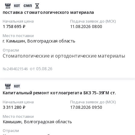
т.
штамповочное
Russia,
поставку
2026-
Цена:
оборудование,
RU
керамической
08-
поставка стоматологического материала
0
монтаж
Волгоградская
массы
05
руб.
и
Начальная цена
Подача заявок до (МСК)
область
Тендер
11:45:04
1 758 695 ₽
11.08.2026
08:00
обслуживание
Медицинские
на
Предмет
расходные
Место поставки
поставку
2026-
г. Камышин,
Волгоградская область
тендера:
материалы,
керамической
08-
Изготовление
Средства
Отрасли
массы
11
пружинных
Стоматологические и ортодонтические материалы
реабилитации,
at
08:00:00
виброизоляторов
Одноразовый
г.
для
от 05.08.26
медицинский
№2494021546
Камышин,
Тендер
молота
инструмент
Волгоградская
на
впч
Предмет
область
поставку
2026-
10
тендера:
,
стоматологического
08-
Капитальный ремонт котлоагрегата БКЗ 75-39ГМ ст.
т.
поставка
Russia,
материала
05
Цена:
ортопедического
Начальная цена
Подача заявок до (МСК)
RU
Тендер
11:42:04
3 311 280 ₽
17.08.2026
09:50
0
материала.
Волгоградская
на
руб.
Цена:
Место поставки
область
поставку
2026-
Камышин,
Волгоградская область
417488
Стоматологические
стоматологического
08-
руб.
и
Отрасли
материала
17