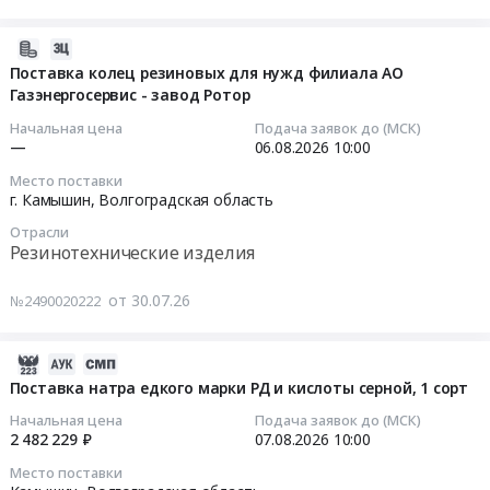
парфюмерия
область
,
поставку
Предмет
Оборудование
Russia,
полотен
2026-
тендера:
для
RU
ленточной
08-
Поставка колец резиновых для нужд филиала АО
поставка
защиты
Волгоградская
пилы
Газэнергосервис - завод Ротор
05
хозяйственных
информации
область
Тендер
16:06:29
Начальная цена
Подача заявок до (МСК)
товаров.
Предмет
Канцелярские
на
—
06.08.2026
10:00
Цена:
тендера:
принадлежности
поставку
2026-
99985
Поставка
Место поставки
Предмет
полотен
08-
г. Камышин,
Волгоградская область
руб.
шифровального
тендера:
ленточной
06
(криптографического)
поставка
Отрасли
пилы
10:00:00
средства
Резинотехнические изделия
канцелярских
at
защиты
товаров.
г.
Тендер
фискальных
от 30.07.26
№2490020222
Цена:
Камышин,
на
данных
99801
Волгоградская
поставку
—
руб.
область
колец
2026-
фискального
,
резиновых
08-
Поставка натра едкого марки РД и кислоты серной, 1 сорт
накопителя
Russia,
для
08
модели
Начальная цена
Подача заявок до (МСК)
RU
нужд
03:40:13
2 482 229 ₽
07.08.2026
10:00
ФН-1.2
Волгоградская
филиала
(15
Место поставки
область
АО
2026-