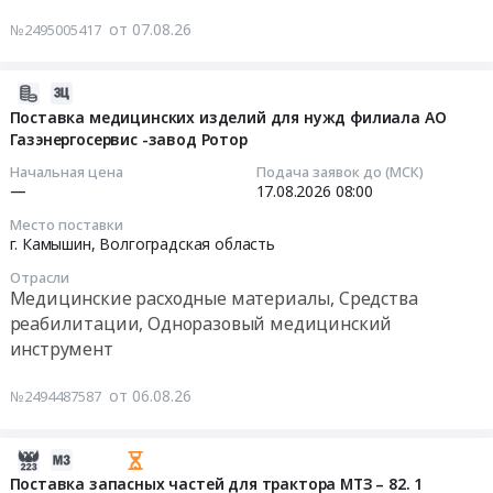
руб.
Волгоградская
Russia,
на
от 07.08.26
№2495005417
область
RU
ремонт
Пиломатериалы
Волгоградская
Экипажной
Предмет
область
части
2026-
тендера:
Котельное,
тепловоза
08-
Поставка медицинских изделий для нужд филиала АО
Приобретение
теплообменное
ТГМ4А
Газэнергосервис -завод Ротор
06
дубовых
и
№441
17:09:09
Начальная цена
Подача заявок до (МСК)
брусьев
теплотехническое
инв.
—
17.08.2026
08:00
для
оборудование
№70214
2026-
молота
Место поставки
и
Тендер
08-
г. Камышин,
Волгоградская область
ВПЧ
материалы.
на
17
10т.
Монтаж
Отрасли
ремонт
08:00:00
Медицинские расходные материалы, Средства
Цена:
и
Экипажной
реабилитации, Одноразовый медицинский
0
обслуживание
части
Тендер
руб.
инструмент
Предмет
тепловоза
на
тендера:
ТГМ4А
поставку
от 06.08.26
№2494487587
Теплообменник
№441
медицинских
пластинчатый
инв.
изделий
разборный.
№70214
для
2026-
Цена:
at
нужд
08-
Поставка запасных частей для трактора МТЗ – 82. 1