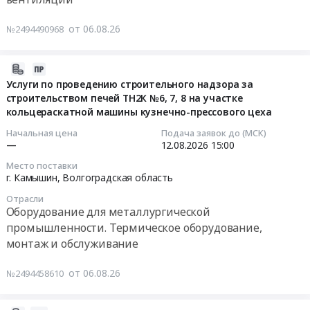
Волгоградская
поставку
Тендер
части
область
запасных
на
от 06.08.26
тепловоза
№2494490968
,
частей
выполнение
ТГМ4А
Russia,
для
работ
№441
RU
трактора
по
2026-
инв.
Волгоградская
МТЗ
проверке
08-
Услуги по проведению строительного надзора за
№70214.
область
–
эффективности
строительством печей ТН2К №6, 7, 8 на участке
06
Цена:
Медицинские
82.1
кольцераскатной машины кузнечно-прессового цеха
работы
09:49:31
0
расходные
at
вентиляционных
Начальная цена
Подача заявок до (МСК)
руб.
материалы,
г.
систем
2026-
—
12.08.2026
15:00
Средства
Камышин,
Тендер
08-
Место поставки
реабилитации,
Волгоградская
на
12
г. Камышин,
Волгоградская область
Одноразовый
область
выполнение
15:00:00
медицинский
Отрасли
,
работ
Оборудование для металлургической
инструмент
Russia,
по
Тендер
промышленности. Термическое оборудование,
Предмет
RU
проверке
на
монтаж и обслуживание
тендера:
Волгоградская
эффективности
услуги
Поставка
область
работы
по
от 06.08.26
№2494458610
медицинских
Запчасти
вентиляционных
проведению
изделий
для
систем
строительного
для
спецтехники
at