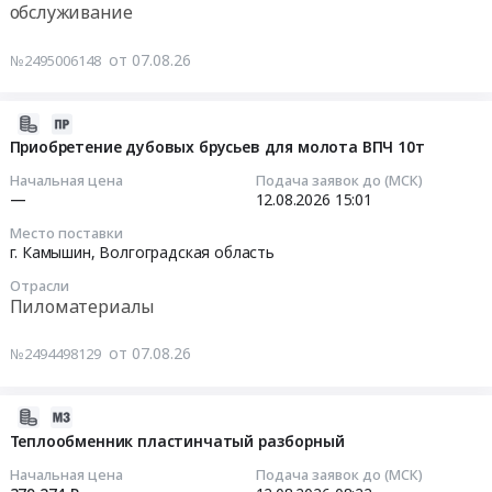
Цена:
обслуживание
Волгоградская
приобретение
0
область
дубовых
Тендер
руб.
от 07.08.26
Прессовочно-
№2495006148
брусьев
на
штамповочное
для
капитальный
оборудование,
молота
ремонт
2026-
монтаж
ВПЧ
молота
08-
Приобретение дубовых брусьев для молота ВПЧ 10т
и
10т
ВПЧ
07
обслуживание
Начальная цена
Подача заявок до (МСК)
at
10т
08:46:07
—
12.08.2026
15:01
Предмет
г.
Тендер
тендера:
Место поставки
Камышин,
на
2026-
г. Камышин,
Волгоградская область
ремонт
Волгоградская
капитальный
08-
цилиндра
область
ремонт
Отрасли
12
молота
Пиломатериалы
,
молота
15:01:00
ВПЧ
Russia,
ВПЧ
25
от 07.08.26
№2494498129
RU
10т
Тендер
т.
Волгоградская
at
на
Цена:
область
г.
приобретение
2026-
0
Пиломатериалы
Камышин,
дубовых
08-
Теплообменник пластинчатый разборный
руб.
Предмет
Волгоградская
брусьев
07
Начальная цена
Подача заявок до (МСК)
тендера:
область
для
08:40:38