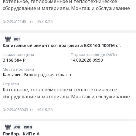
Котельное, теплообменное и теплотехническое
ортодонтические
at
09:50:00
оборудование и материалы. Монтаж и обслуживание
материалы
г.
Предмет
Камышин,
Тендер
от 05.08.26
№2494021461
тендера:
Волгоградская
на
поставка
область
капитальный
керамической
,
ремонт
2026-
массы.
Russia,
котлоагрегата
08-
Капитальный ремонт котлоагрегата БКЗ 160-100ГМ ст.
Цена:
RU
БКЗ
04
Начальная цена
Подача заявок до (МСК)
914749
Волгоградская
75-
19:26:03
3 168 584 ₽
14.08.2026
09:50
руб.
область
39ГМ
Место поставки
Стоматологические
ст.
2026-
Камышин,
Волгоградская область
и
Тендер
08-
ортодонтические
на
Отрасли
14
Котельное, теплообменное и теплотехническое
материалы
капитальный
09:50:00
оборудование и материалы. Монтаж и обслуживание
Предмет
ремонт
тендера:
котлоагрегата
Тендер
от 04.08.26
поставка
№2494068049
БКЗ
на
стоматологического
75-
капитальный
материала.
39ГМ
ремонт
2026-
Цена:
ст.
котлоагрегата
08-
Приборы КИП и А