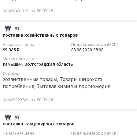
Камышин,
Тендер
Выполнение
,
Волгоградская
на
от 30.07.26
№2490401019
работ
Russia,
область
поставку
на
RU
,
шифровального
подъем
Волгоградская
Russia,
2026-
(криптографического)
ИБ
область
RU
07-
средства
поставка хозяйственных товаров
молота
Поверка
Волгоградская
30
защиты
Начальная цена
Подача заявок до (МСК)
М2150
и
область
16:25:27
фискальных
99 985 ₽
03.08.2026
08:00
ВПЧ
калибровка
Запчасти
данных
10т.
Место поставки
оборудования
для
2026-
—
Камышин,
Волгоградская область
Цена:
и
спецтехники
08-
фискального
0
технических
Отрасли
Предмет
03
накопителя
руб.
Хозяйственные товары, Товары широкого
средств
тендера:
08:00:00
модели
потребления, Бытовая химия и парфюмерия
Предмет
Поставка
ФН-1.2
тендера:
ходового
Тендер
(15
от 30.07.26
№2490029749
Оказание
колеса.
на
месяцев)
услуг
Цена:
поставку
Тендер
по
0
хозяйственных
на
2026-
периодической
руб.
товаров
поставку
07-
поставка канцелярских товаров
поверке
Тендер
шифровального
30
Начальная цена
Подача заявок до (МСК)
приборов
на
(криптографического)
16:21:25