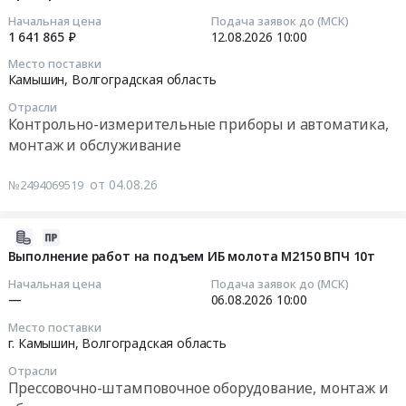
1758695
at
БКЗ
04
руб.
Начальная цена
Подача заявок до (МСК)
Камышин,
160-
18:25:02
1 641 865 ₽
12.08.2026
10:00
Волгоградская
100ГМ
область
Место поставки
ст.
2026-
Камышин,
Волгоградская область
,
Тендер
08-
Russia,
на
Отрасли
12
Контрольно-измерительные приборы и автоматика,
RU
капитальный
10:00:00
Волгоградская
монтаж и обслуживание
ремонт
область
котлоагрегата
Тендер
Котельное,
от 04.08.26
№2494069519
БКЗ
на
теплообменное
160-
приборы
и
100ГМ
КИП
2026-
теплотехническое
ст.
и
08-
Выполнение работ на подъем ИБ молота М2150 ВПЧ 10т
оборудование
at
А
03
и
Начальная цена
Подача заявок до (МСК)
Камышин,
Тендер
14:19:08
—
06.08.2026
10:00
материалы.
Волгоградская
на
Монтаж
область
Место поставки
приборы
2026-
и
г. Камышин,
Волгоградская область
,
КИП
08-
обслуживание
Russia,
и
Отрасли
06
Предмет
Прессовочно-штамповочное оборудование, монтаж и
RU
А
10:00:00
тендера: