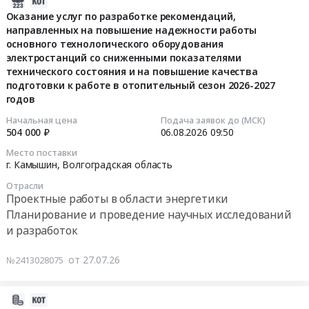
2026-
воздушные
и
газа
оказание
08-
Оказание услуг по разработке рекомендаций,
завесы
обслуживание
с
услуг
направленных на повышение надежности работы
07
с
Предмет
основного технологического оборудования
модулями
по
11:05:06
автоматикой
тендера:
электростанций со сниженными показателями
связи
проведению
для
технического состояния и на повышение качества
ремонт
и
лабораторных
2026-
системы
подготовки к работе в отопительный сезон 2026-2027
вала
монтажных
исследований
08-
годов
отопления.
ротора
штуцеров
(испытаний)
06
НОВАЯ
нагнетателя
Тендер
Начальная цена
Подача заявок до (МСК)
по
09:50:00
ЗАКУПОЧНАЯ
504 000 ₽
06.08.2026
09:50
RC-
на
адресу
ПРОЦЕДУРА!!!.
7B.
поставку
г.
Тендер
Место поставки
Цена:
Цена:
г. Камышин,
Волгоградская область
диафрагменных
Камышин
на
0
0
счетчиков
ул.
оказание
Отрасли
руб.
руб.
газа
Воинов-
услуг
Проектные работы в области энергетики
с
Интернационалистов,
по
Планирование и проведение научных исследований
модулями
д.8
разработке
и разработок
связи
at
рекомендаций,
и
г.
направленных
от 27.07.26
№2413028075
монтажных
Камышин,
на
штуцеров
Волгоградская
повышение
2026-
at
область
надежности