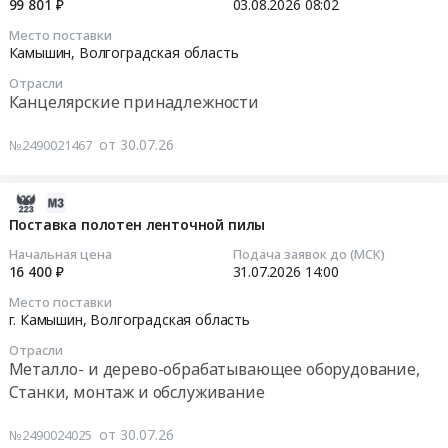
99 801 ₽
03.08.2026
08:02
учета
поставку
средства
тепловой
Место поставки
хозяйственных
защиты
2026-
Камышин,
Волгоградская область
энергии.
товаров
фискальных
08-
Цена:
at
Отрасли
данных
03
12996
Канцелярские принадлежности
Камышин,
—
08:02:00
руб.
Волгоградская
фискального
от 30.07.26
№2490021467
область
накопителя
Тендер
,
модели
на
Russia,
ФН-1.2
поставку
2026-
RU
(15
канцелярских
07-
Поставка полотен ленточной пилы
Волгоградская
месяцев)
товаров
30
Начальная цена
Подача заявок до (МСК)
область
at
Тендер
14:49:03
16 400 ₽
31.07.2026
14:00
Хозяйственные
г.
на
Место поставки
товары,
Камышин,
поставку
2026-
г. Камышин,
Волгоградская область
Товары
Волгоградская
канцелярских
07-
широкого
область
Отрасли
товаров
31
Металло- и дерево-обрабатывающее оборудование,
потребления,
,
at
14:00:00
Станки, монтаж и обслуживание
Бытовая
Russia,
Камышин,
химия
RU
Волгоградская
Тендер
от 30.07.26
и
Волгоградская
№2490024025
область
на