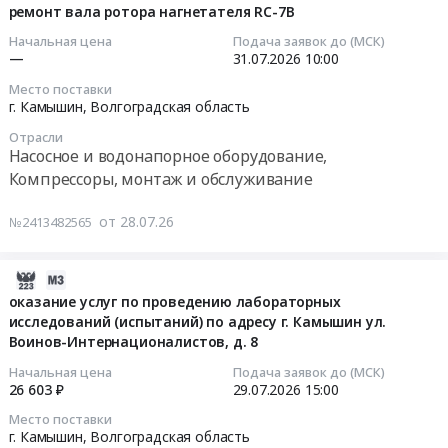
Волгоградская
с
07-
ремонт вала ротора нагнетателя RC-7B
систем.
область
автоматикой
28
Цена:
Начальная цена
Подача заявок до (МСК)
Программное
для
15:33:35
—
31.07.2026
10:00
99000
обеспечение
системы
руб.
Место поставки
(юридическое,
отопления.
2026-
г. Камышин,
Волгоградская область
бухгалтерское,
НОВАЯ
07-
информационно-
Отрасли
ЗАКУПОЧНАЯ
31
Насосное и водонапорное оборудование,
справочные
ПРОЦЕДУРА!!!
10:00:00
Компрессоры, монтаж и обслуживание
системы).
Тендер
Сопровождение
на
Тендер
от 28.07.26
Предмет
№2413482565
газовые
на
тендера:
воздушные
ремонт
Обслуживание
завесы
вала
2026-
программных
с
ротора
07-
оказание услуг по проведению лабораторных
продуктов
автоматикой
нагнетателя
исследований (испытаний) по адресу г. Камышин ул.
30
1С.
для
RC-
Воинов-Интернационалистов, д. 8
08:04:03
Цена:
системы
7B
Начальная цена
Подача заявок до (МСК)
51000
отопления.
Тендер
2026-
26 603 ₽
29.07.2026
15:00
руб.
НОВАЯ
на
07-
Место поставки
ЗАКУПОЧНАЯ
ремонт
29
г. Камышин,
Волгоградская область
ПРОЦЕДУРА!!!