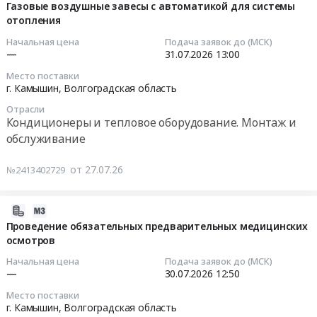
07-
Газовые воздушные завесы с автоматикой для системы
г.
,
работы
отопления
27
Камышин,
Russia,
основного
14:06:43
Волгоградская
RU
технологического
Начальная цена
Подача заявок до (МСК)
—
31.07.2026
13:00
область
Волгоградская
оборудования
2026-
,
область
электростанций
Место поставки
07-
Russia,
Медицинские
со
г. Камышин,
Волгоградская область
31
RU
и
сниженными
Отрасли
13:00:00
Волгоградская
лабораторные
показателями
Кондиционеры и тепловое оборудование. Монтаж и
область
исследования
технического
обслуживание
Тендер
Контрольно-
Предмет
состояния
на
измерительные
тендера:
и
от 27.07.26
№2413402729
газовые
приборы
оказание
на
воздушные
и
услуг
повышение
завесы
2026-
автоматика,
по
качества
с
07-
Проведение обязательных предварительных медицинских
монтаж
проведению
подготовки
автоматикой
осмотров
24
и
лабораторных
к
для
12:16:21
обслуживание
исследований
работе
Начальная цена
Подача заявок до (МСК)
системы
Предмет
(испытаний)
—
30.07.2026
12:50
в
отопления
2026-
тендера:
по
отопительный
Место поставки
Тендер
07-
Поставка
адресу
сезон
г. Камышин,
Волгоградская область
на