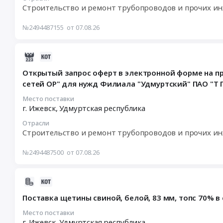
13
Удмуртский
Строительство и ремонт трубопроводов и прочих 
12:00:00
ПАО
:
Т
№2494487155
от 07.08.26
Тендер
Плюс
на
Тендер
2026-
открытый
на
08-
запрос
поставку
Открытый запрос оферт в электронной форме на пр
07
оферт
продукции
сетей ОР" для нужд Филиала "Удмуртский" ПАО "Т 
10:06:16
в
Модемы
:
электронной
Место поставки
для
г. Ижевск,
Удмуртская республика
2026-
форме
нужд
08-
на
Филиала
Отрасли
13
право
Удмуртский
Строительство и ремонт трубопроводов и прочих 
12:00:00
заключения
ПАО
:
договора
Т
№2494487500
от 07.08.26
Тендер
на
Плюс
на
выполнение
at
2026-
открытый
работ
г.
08-
запрос
"ТС.
Ижевск,
Поставка щетины свиной, белой, 83 мм, топс 70% 
07
оферт
Ремонт
Удмуртская
09:54:21
в
Место поставки
тепловых
республика
г. Ижевск,
Удмуртская республика
: