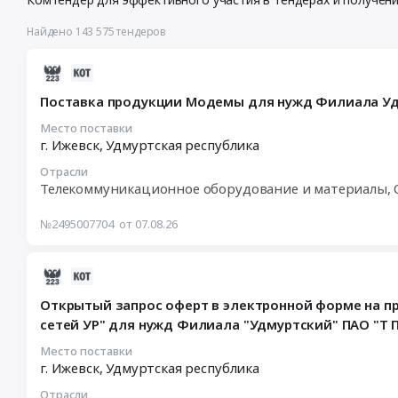
Найдено 143 575 тендеров
2026-
08-
Поставка продукции Модемы для нужд Филиала Уд
07
10:31:30
Место поставки
г. Ижевск,
Удмуртская республика
:
2026-
Отрасли
08-
Телекоммуникационное оборудование и материалы, 
19
11:00:00
№2495007704
от 07.08.26
:
Тендер
2026-
на
08-
поставку
Открытый запрос оферт в электронной форме на пр
07
продукции
сетей УР" для нужд Филиала "Удмуртский" ПАО "Т 
10:08:08
Модемы
:
для
Место поставки
г. Ижевск,
Удмуртская республика
2026-
нужд
08-
Филиала
Отрасли