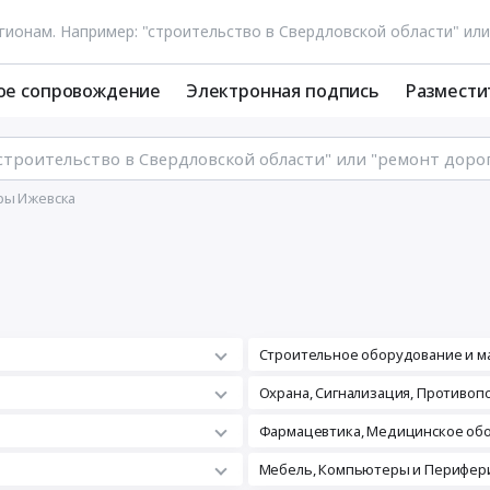
ое сопровождение
Электронная подпись
Размести
ры Ижевска
Строительное оборудование и м
а
Охрана, Сигнализация, Противо
Фармацевтика, Медицинское об
Мебель, Компьютеры и Перифери