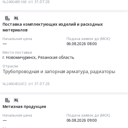
от 31.07.26
№2490495168
Цена:
на
Тендер
2505616
поставку
на
руб.
офисных
лакокрасочные
2026-
кресел
материалы
07-
Поставка комплектующих изделий и расходных
для
Тендер
материалов
31
нужд
на
10:58:04
Начальная цена
Подача заявок до (МСК)
Новомичуринского
лакокрасочные
—
06.08.2026
08:00
филиала
материалы
2026-
Место поставки
ООО
at
08-
г. Новомичуринск,
Рязанская область
ГЭХ
г.
06
Отрасли
ТЭР
Новомичуринск,
08:00:00
Трубопроводная и запорная арматура, радиаторы
at
Рязанская
г.
область
Тендер
от 31.07.26
№2490450472
Новомичуринск,
,
на
Рязанская
Russia,
поставку
область
RU
комплектующих
2026-
,
Рязанская
изделий
07-
Метизная продукция
Russia,
область
и
31
Начальная цена
Подача заявок до (МСК)
RU
Краски,
расходных
08:56:03
—
06.08.2026
09:00
Рязанская
Лаки,
материалов