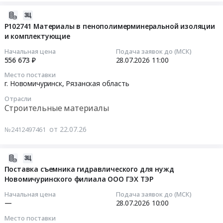
кулера
Лабораторное
для
2026-
(кроме
нужд
07-
P102741 Материалы в пенополимерминеральной изоляции
медицинского)
Новомичуринского
и комплектующие
22
и
филиала
16:31:45
Начальная цена
Подача заявок до (МСК)
испытательное
ООО
556 673 ₽
28.07.2026
11:00
оборудование
ГЭХ
2026-
Место поставки
и
ТЭР
07-
г. Новомичуринск,
Рязанская область
материалы,
Тендер
28
обслуживание
Отрасли
на
11:00:00
Строительные материалы
и
поставку
монтаж
кулера
Тендер:
от 22.07.26
№2412497461
Предмет
для
P102741
тендера:
нужд
Материалы
P200406
Новомичуринского
в
2026-
Ремонт
филиала
пенополимерминеральной
07-
Поставка съемника гидравлического для нужд
газоанализаторов.
ООО
изоляции
Новомичуринского филиала ООО ГЭХ ТЭР
21
Цена:
ГЭХ
и
18:03:08
Начальная цена
Подача заявок до (МСК)
534411
ТЭР
комплектующие
—
28.07.2026
10:00
руб.
at
Тендер:
2026-
Место поставки
г.
P102741