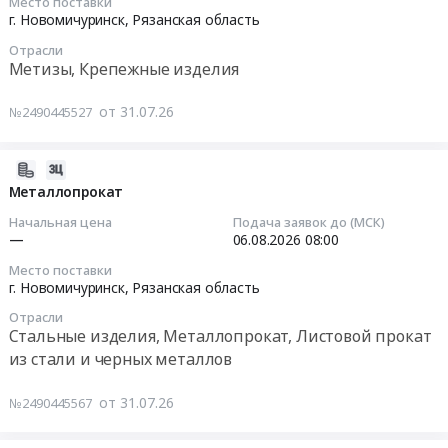
Место поставки
область
Клеи
Тендер
2026-
г. Новомичуринск,
Рязанская область
Мебель,
Предмет
на
08-
Элементы
тендера:
Отрасли
поставку
06
Метизы, Крепежные изделия
интерьера
Лакокрасочные
комплектующих
09:00:00
Предмет
материалы.
изделий
от 31.07.26
№2490445527
тендера:
Цена:
и
Тендер
Поставка
0
расходных
на
офисных
руб.
материалов
метизную
2026-
кресел
at
продукция
07-
Металлопрокат
для
г.
Тендер
31
Начальная цена
Подача заявок до (МСК)
нужд
Новомичуринск,
на
08:56:03
—
06.08.2026
08:00
Новомичуринского
Рязанская
метизную
филиала
Место поставки
область
продукция
2026-
г. Новомичуринск,
Рязанская область
ООО
,
at
08-
ГЭХ
Russia,
Отрасли
г.
06
ТЭР.
Стальные изделия, Металлопрокат, Листовой прокат
RU
Новомичуринск,
08:00:00
Цена:
из стали и черных металлов
Рязанская
Рязанская
0
область
область
Тендер
руб.
от 31.07.26
№2490445567
Трубопроводная
,
на
и
Russia,
металлопрокат