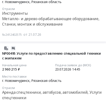
07-
г. Новомичуринск,
Рязанская область
Новомичуринск,
Материалы
28
Отрасли
Рязанская
в
10:00:00
Инструменты
область
пенополимерминеральной
Металло- и дерево-обрабатывающее оборудование,
,
изоляции
Тендер
Станки, монтаж и обслуживание
Russia,
и
на
RU
комплектующие
поставку
от 21.07.26
№2412402575
Рязанская
at
съемника
область
г.
гидравлического
Технологическое
Новомичуринск,
для
2026-
оборудование,
Рязанская
нужд
07-
NP00495 Услуги по предоставлению специальной техники
монтаж
область
Новомичуринского
с экипажем
23
и
,
филиала
18:17:03
Начальная цена
Подача заявок до (МСК)
обслуживание
Russia,
ООО
2 960 215 ₽
23.07.2026
14:45
Предмет
RU
ГЭХ
2026-
Место поставки
тендера:
Рязанская
ТЭР
07-
г. Новомичуринск,
Рязанская область
Поставка
область
Тендер
23
кулера
Отрасли
Строительные
на
14:45:00
Аренда спецтехники, автобусов, автомобилей, Услуги
для
материалы
поставку
спецтехники
нужд
Предмет
съемника
Тендер:
Новомичуринского
тендера:
гидравлического
NP00495