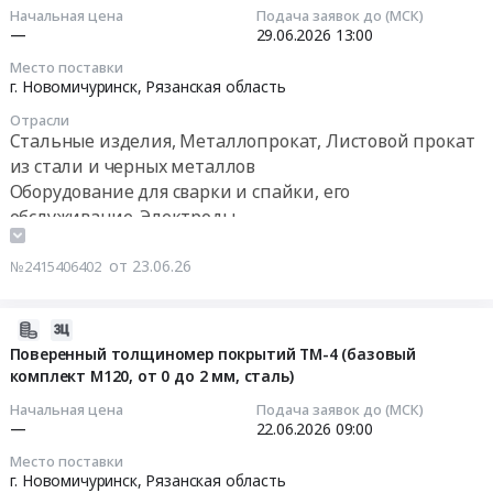
Кислоты,
плазменной
Начальная цена
Подача заявок до (МСК)
NP00544
Щелочи
и
2026-
—
29.06.2026
13:00
Услуги
Предмет
лазерной
06-
Место поставки
по
тендера:
резки
29
г. Новомичуринск,
Рязанская область
диагностике
Срочно!
Тендер
13:00:00
и
Отрасли
Поставка
на
Стальные изделия, Металлопрокат, Листовой прокат
сервисному
ИМН.
поставку
Тендер
из стали и черных металлов
обслуживанию
Цена:
расходных
на
Оборудование для сварки и спайки, его
автоматических
0
комплектующих
поставку
обслуживание. Электроды
коробок
руб.
запчастей
сварочного
передач
для
аппарата
автобусов
от 23.06.26
№2415406402
установок
программируемого,
и
плазменной
EVOMIG
фронтального
и
350
2026-
погрузчика.
лазерной
ProFe
06-
Поверенный толщиномер покрытий ТМ-4 (базовый
Цена:
резки
в
комплект М120, от 0 до 2 мм, сталь)
16
566431
at
комплекте
09:43:38
Начальная цена
Подача заявок до (МСК)
руб.
г.
с
—
22.06.2026
09:00
Новомичуринск,
механизмом
2026-
Место поставки
Рязанская
подачи
06-
г. Новомичуринск,
Рязанская область
область