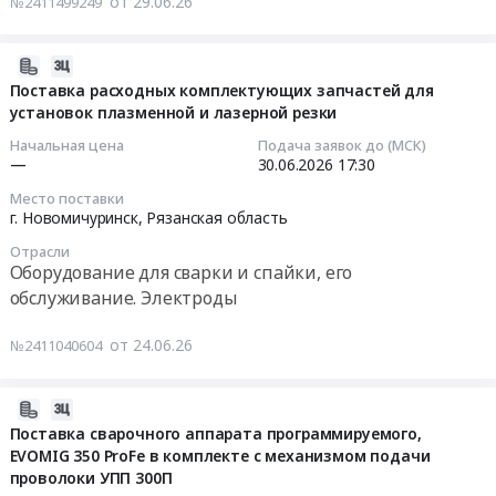
от 29.06.26
№2411499249
грузового
и
Новомичуринск,
Тендер:
Новомичуринск"
автомобиля
фронтального
Рязанская
Срочно!
(код
ISUZU.
погрузчика
область
Поставка
2026-
стройки
Цена:
at
,
ИМН
06-
Поставка расходных комплектующих запчастей для
051-
525581
г.
Russia,
Тендер:
установок плазменной и лазерной резки
30
2006602)
руб.
Новомичуринск,
RU
Срочно!
16:05:09
для
Начальная цена
Подача заявок до (МСК)
Рязанская
Рязанская
Поставка
—
30.06.2026
17:30
нужд
область
область
ИМН
2026-
ООО
Место поставки
,
Фармацевтические
at
06-
"Газпром
г. Новомичуринск,
Рязанская область
Russia,
и
г.
30
проектирование"
RU
лекарственные
Отрасли
Новомичуринск,
17:30:00
(26/2.3/00074124/
Оборудование для сварки и спайки, его
Рязанская
средства
Рязанская
ГППроект).
обслуживание. Электроды
область
Предмет
область
Тендер
Цена:
Ремонт
тендера:
,
на
644795
от 24.06.26
№2411040604
и
Срочно!
Russia,
поставку
руб.
обслуживание
Поставка
RU
расходных
автомобильной
лекарственных
Рязанская
комплектующих
2026-
и
препаратов.
область
запчастей
06-
Поставка сварочного аппарата программируемого,
спецтехники
Цена:
Химические
для
EVOMIG 350 ProFe в комплекте с механизмом подачи
29
Предмет
0
реактивы,
проволоки УПП 300П
установок
12:34:10
тендера:
руб.