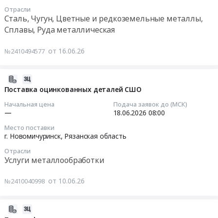
проволоки
22
,
Отрасли
УПП
09:00:00
Сталь, Чугун, Цветные и редкоземельные металлы,
Russia,
300П
Сплавы, Руда металлическая
RU
Тендер
Тендер
Рязанская
на
на
от 16.06.26
№2410494577
область
поставку
поверенный
Оборудование
сварочного
толщиномер
для
аппарата
покрытий
2026-
сварки
программируемого,
ТМ-4
06-
Поставка оцинкованных деталей СШО
и
EVOMIG
(базовый
10
Начальная цена
Подача заявок до (МСК)
спайки,
350
комплект
17:38:18
—
18.06.2026
08:00
его
ProFe
М120,
обслуживание.
Место поставки
в
от
2026-
г. Новомичуринск,
Рязанская область
Электроды
комплекте
0
06-
Предмет
с
Отрасли
до
18
Услуги металлообработки
тендера:
механизмом
2
08:00:00
Поставка
подачи
мм,
от 10.06.26
расходных
№2410040998
проволоки
сталь)
Тендер
комплектующих
УПП
Тендер
на
запчастей
300П
на
поставку
2026-
для
at
поверенный
оцинкованных