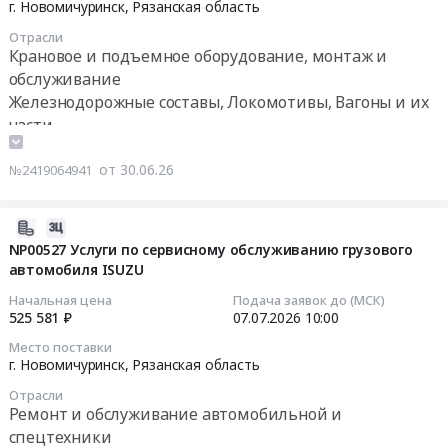
г. Новомичуринск,
Рязанская область
Клей
07-
(26/2.3/00074124/
Отрасли
для
03
ГППроект)
Крановое и подъемное оборудование, монтаж и
ленты
10:00:00
Тендер
обслуживание
транспортерной
на
Железнодорожные составы, Локомотивы, Вагоны и их
at
Тендер:
оказание
части
г.
NP00613
услуг
Новомичуринск,
Двигатель
по
от 30.06.26
Рязанская
№2419064941
для
осуществлению
область
железнодорожного
авторского
,
крана
надзора
2026-
Russia,
Тендер:
за
07-
NP00527 Услуги по сервисному обслуживанию грузового
RU
NP00613
строительством
автомобиля ISUZU
06
Рязанская
Двигатель
объекта:"Техническое
17:07:08
Начальная цена
Подача заявок до (МСК)
область
для
перевооружение
525 581 ₽
07.07.2026
10:00
Краски,
железнодорожного
ГРС
2026-
Лаки,
Место поставки
крана
Новомичуринск
07-
г. Новомичуринск,
Рязанская область
Клеи
at
КСПГ
07
Предмет
г.
Новомичуринск"
Отрасли
10:00:00
тендера:
Ремонт и обслуживание автомобильной и
Новомичуринск,
(код
NP00624
спецтехники
Рязанская
стройки
Тендер: