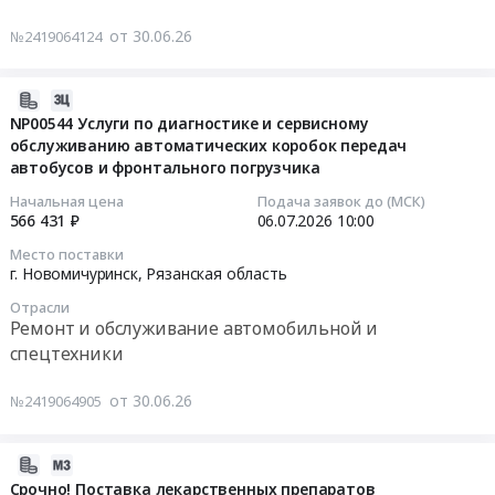
Клей
область
051-
NP00527
для
от 30.06.26
№2419064124
,
2006602)
Услуги
ленты
Russia,
для
по
транспортерной.
RU
нужд
сервисному
2026-
Цена:
Рязанская
ООО
обслуживанию
07-
NP00544 Услуги по диагностике и сервисному
997487
область
"Газпром
грузового
обслуживанию автоматических коробок передач
01
руб.
Крановое
проектирование"
автобусов и фронтального погрузчика
автомобиля
16:18:23
и
(26/2.3/00074124/
ISUZU
Начальная цена
Подача заявок до (МСК)
подъемное
ГППроект)
Тендер:
2026-
566 431 ₽
06.07.2026
10:00
оборудование,
at
NP00527
07-
Место поставки
монтаж
г.
Услуги
06
г. Новомичуринск,
Рязанская область
и
Новомичуринск,
по
10:00:00
обслуживание
Рязанская
Отрасли
сервисному
Ремонт и обслуживание автомобильной и
Предмет
область
обслуживанию
Тендер:
спецтехники
тендера:
,
грузового
NP00544
NP00613
Russia,
автомобиля
Услуги
от 30.06.26
№2419064905
Двигатель
RU
ISUZU
по
для
Рязанская
at
диагностике
железнодорожного
область
г.
и
2026-
крана.
Технический
Новомичуринск,
сервисному
06-
Срочно! Поставка лекарственных препаратов