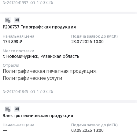
от 17.07.26
№2412041997
филиала
P102741
для
Услуги
ООО
Материалы
нужд
по
ГЭХ
в
Новомичуринского
предоставлению
2026-
ТЭР.
пенополимерминеральной
филиала
специальной
07-
P200757 Типографская продукция
Цена:
изоляции
ООО
техники
17
Начальная цена
Подача заявок до (МСК)
0
и
ГЭХ
с
17:43:39
174 898 ₽
23.07.2026
10:00
руб.
комплектующие.
ТЭР
экипажем
Место поставки
Цена:
at
Тендер:
2026-
г. Новомичуринск,
Рязанская область
556673
г.
NP00495
07-
руб.
Новомичуринск,
Отрасли
Услуги
23
Полиграфическая печатная продукция.
Рязанская
по
10:00:00
Полиграфические услуги
область
предоставлению
,
специальной
Тендер:
от 17.07.26
№2412041845
Russia,
техники
P200757
RU
с
Типографская
Рязанская
экипажем
продукция
2026-
область
at
Тендер:
08-
Электротехническая продукция
Инструменты
г.
P200757
03
Начальная цена
Подача заявок до (МСК)
Предмет
Новомичуринск,
Типографская
14:57:18
—
03.08.2026
13:00
тендера:
Рязанская
продукция