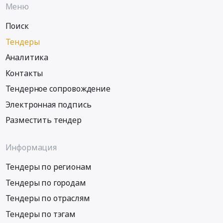
от
Меню
0
до
Поиск
2
Тендеры
мм,
сталь).
Аналитика
Цена:
Контакты
0
Тендерное сопровождение
руб.
Электронная подпись
Разместить тендер
Информация
Тендеры по регионам
Тендеры по городам
Тендеры по отраслям
Тендеры по тэгам