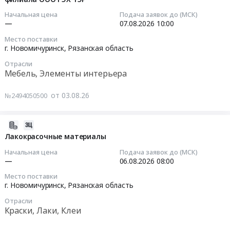
область
P200755
17:05:04
Товары для Спорта, Отдыха, Развлечений, Предметы
Начальная цена
Подача заявок до (МСК)
Технические
Скорлупа
—
07.08.2026
10:00
Искусства
соли
теплоизоляционная
2026-
Место поставки
Предмет
at
08-
Металлургическое производство
г. Новомичуринск,
Рязанская область
тендера:
г.
07
P201334
Отрасли
Новомичуринск,
10:00:00
Химическая продукция
Мебель, Элементы интерьера
Соль
Рязанская
техническая.
область
Лесообработка, Изделия из дерева
Тендер
от 03.08.26
№2494050500
Цена:
,
на
527040
Russia,
Сельское хозяйство
поставку
руб.
RU
офисных
2026-
Отходы и лом
Рязанская
кресел
07-
Лакокрасочные материалы
область
для
31
Начальная цена
Подача заявок до (МСК)
Услуги ЖКХ
Строительные
нужд
17:01:10
—
06.08.2026
08:00
материалы
Новомичуринского
Социальные услуги
Место поставки
Предмет
филиала
2026-
г. Новомичуринск,
Рязанская область
тендера:
ООО
08-
P200755
Отрасли
ГЭХ
06
Краски, Лаки, Клеи
Скорлупа
ТЭР
08:00:00
теплоизоляционная.
Тендер