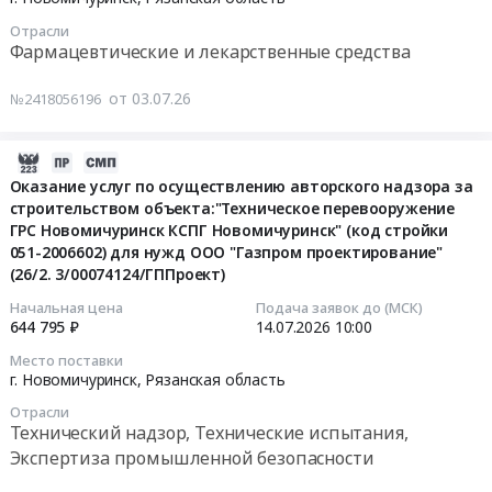
конденсат
воды
07-
Предмет
at
Отрасли
06
Фармацевтические и лекарственные средства
тендера:
г.
06:00:00
Поставка
Новомичуринск,
от 03.07.26
технических
№2418056196
Рязанская
Тендер:
газов.
область
Срочно!
Цена:
,
Поставка
2026-
0
Russia,
лекарственных
07-
Оказание услуг по осуществлению авторского надзора за
руб.
RU
препаратов
строительством объекта:"Техническое перевооружение
02
Рязанская
Тендер:
ГРС Новомичуринск КСПГ Новомичуринск" (код стройки
09:22:04
область
051-2006602) для нужд ООО "Газпром проектирование"
Срочно!
Напитки
(26/2. 3/00074124/ГППроект)
Поставка
2026-
алкогольные
лекарственных
07-
Начальная цена
Подача заявок до (МСК)
и
препаратов
644 795 ₽
14.07.2026
10:00
14
безалкогольные,
at
10:00:00
Место поставки
Вода
г.
г. Новомичуринск,
Рязанская область
бутилированная,
Новомичуринск,
Тендер
Отрасли
Соки
Рязанская
на
Технический надзор, Технические испытания,
Предмет
область
оказание
Экспертиза промышленной безопасности
тендера:
,
услуг
Поставка