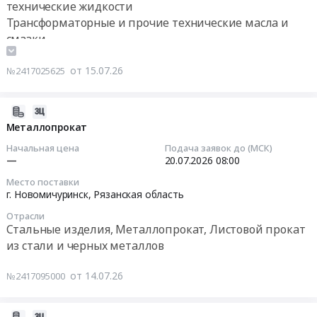
парфюмерия
технические жидкости
г.
Предмет
Трансформаторные и прочие технические масла и
Новомичуринск,
Тендер
тендера:
смазки
Рязанская
на
Хозяйственные
область
поставку
товары.
,
от 15.07.26
№2417025625
горюче-
Цена:
Russia,
смазочных
0
RU
материалов
2026-
руб.
Рязанская
Тендер
07-
Металлопрокат
область
на
14
Инструменты
Начальная цена
Подача заявок до (МСК)
поставку
19:04:03
—
20.07.2026
08:00
Предмет
горюче-
тендера:
Место поставки
смазочных
2026-
Металлорежущий
г. Новомичуринск,
Рязанская область
материалов
07-
и
at
Отрасли
20
абразивный
Стальные изделия, Металлопрокат, Листовой прокат
г.
08:00:00
инструмент.
из стали и черных металлов
Новомичуринск,
Цена:
Рязанская
Тендер
0
область
от 14.07.26
№2417095000
на
руб.
,
металлопрокат
Russia,
Тендер
2026-