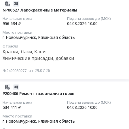
запорная
RU
Тендер
2026-
арматура,
Рязанская
на
07-
NP00627 Лакокрасочные материалы
радиаторы
область
металлопрокат
31
Начальная цена
Подача заявок до (МСК)
Предмет
Метизы,
at
18:35:05
956 534 ₽
04.08.2026
10:00
тендера:
Крепежные
г.
Поставка
Место поставки
изделия
Новомичуринск,
2026-
г. Новомичуринск,
Рязанская область
комплектующих
Предмет
Рязанская
08-
изделий
тендера:
область
Отрасли
04
Краски, Лаки, Клеи
и
Метизная
,
10:00:00
расходных
Химические присадки, добавки
продукция.
Russia,
материалов.
Цена:
RU
Тендер:
Цена:
от 29.07.26
0
№2490080277
Рязанская
NP00627
0
руб.
область
Лакокрасочные
руб.
Стальные
материалы
2026-
изделия,
Тендер:
07-
P200406 Ремонт газоанализаторов
Металлопрокат,
NP00627
31
Начальная цена
Подача заявок до (МСК)
Листовой
Лакокрасочные
18:36:23
534 411 ₽
04.08.2026
10:00
прокат
материалы
из
Место поставки
at
2026-
г. Новомичуринск,
Рязанская область
стали
г.
08-
и