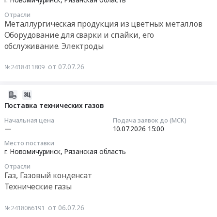
Цена:
г.
детского
07-
0
Новомичуринск,
Отрасли
питания
10
руб.
Металлургическая продукция из цветных металлов
Рязанская
at
10:00:00
Оборудование для сварки и спайки, его
область
г.
обслуживание. Электроды
,
Новомичуринск,
Тендер:
Russia,
Рязанская
Припой
от 07.07.26
RU
№2418411809
область
серебрянный
Рязанская
,
Тендер:
область
Russia,
Припой
2026-
Кабельно-
RU
серебрянный
07-
Поставка технических газов
проводниковая
Рязанская
at
10
продукция
Начальная цена
Подача заявок до (МСК)
область
г.
13:54:20
—
10.07.2026
15:00
Предмет
Детское
Новомичуринск,
тендера:
питание,
Место поставки
Рязанская
2026-
г. Новомичуринск,
Рязанская область
Поставка
Диетическое
область
07-
расходных
питание
,
Отрасли
10
сварочных
Газ, Газовый конденсат
Предмет
Russia,
15:00:00
материалов
тендера:
Технические газы
RU
и
Срочно!
Рязанская
Тендер
комплектующих
Поставка
от 06.07.26
№2418066191
область
на
к