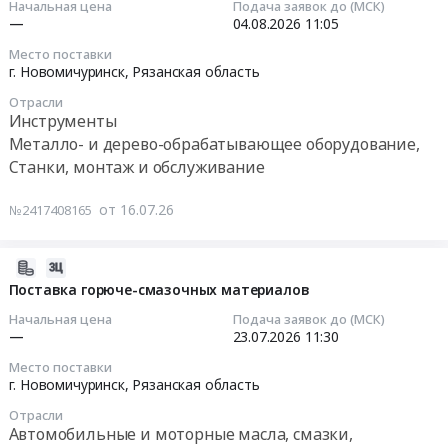
проводниковая
Начальная цена
Подача заявок до (МСК)
хозяйственные
12:44:06
—
04.08.2026
11:05
продукция
товары
Предмет
Место поставки
at
2026-
г. Новомичуринск,
Рязанская область
тендера:
г.
08-
Поставка
Новомичуринск,
Отрасли
04
расходных
Инструменты
Рязанская
11:05:00
материалов.
Металло- и дерево-обрабатывающее оборудование,
область
Цена:
Станки, монтаж и обслуживание
,
Тендер
0
Russia,
на
руб.
от 16.07.26
№2417408165
RU
металлорежущий
Рязанская
и
область
абразивный
2026-
Хозяйственные
инструмент
07-
Поставка горюче-смазочных материалов
товары,
Тендер
23
Начальная цена
Подача заявок до (МСК)
Товары
на
18:36:29
—
23.07.2026
11:30
широкого
металлорежущий
потребления,
Место поставки
и
2026-
г. Новомичуринск,
Рязанская область
Бытовая
абразивный
07-
химия
инструмент
Отрасли
23
и
Автомобильные и моторные масла, смазки,
at
11:30:00