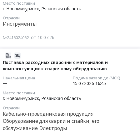
черных
Место поставки
поставку
2026-
г. Новомичуринск,
Рязанская область
металлов
средств
07-
Предмет
индивидуальной
Отрасли
17
тендера:
Инструменты
защиты
14:30:00
Металлопрокат.
и
Цена:
от 10.07.26
№2416024062
смывающих
Тендер
0
средств
на
руб.
at
запасные
2026-
г.
части
07-
Поставка расходных сварочных материалов и
Новомичуринск,
для
комплектующих к сварочному оборудованию
15
Рязанская
пневматических
18:18:46
Начальная цена
Подача заявок до (МСК)
область
машин
—
15.07.2026
16:45
,
Мангуст
2026-
Место поставки
Russia,
Тендер
07-
г. Новомичуринск,
Рязанская область
RU
на
15
Рязанская
Отрасли
запасные
16:45:00
Кабельно-проводниковая продукция
область
части
Оборудование для сварки и спайки, его
Средства
для
Тендер
индивидуальной
обслуживание. Электроды
пневматических
на
защиты
машин
поставку