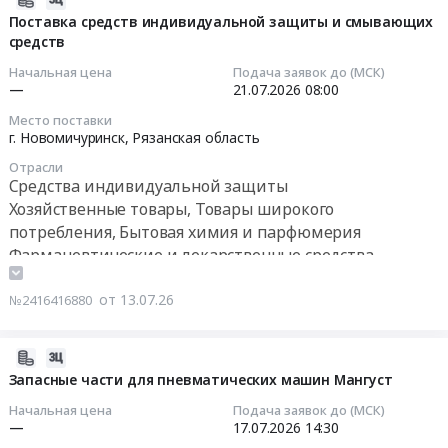
RU
на
07-
Поставка средств индивидуальной защиты и смывающих
Рязанская
металлопрокат
средств
16
область
at
12:05:01
Начальная цена
Подача заявок до (МСК)
Автомобильные
г.
—
21.07.2026
08:00
и
Новомичуринск,
2026-
моторные
Место поставки
Рязанская
07-
г. Новомичуринск,
Рязанская область
масла,
область
21
смазки,
Отрасли
,
08:00:00
технические
Средства индивидуальной защиты
Russia,
жидкости
Хозяйственные товары, Товары широкого
RU
Тендер
Предмет
потребления, Бытовая химия и парфюмерия
Рязанская
на
тендера:
Фармацевтические и лекарственные средства
область
поставку
Поставка
Стальные
средств
горюче-
от 13.07.26
№2416416880
изделия,
индивидуальной
смазочных
Металлопрокат,
защиты
материалов.
Листовой
и
2026-
Цена:
прокат
смывающих
07-
Запасные части для пневматических машин Мангуст
0
из
средств
17
руб.
Начальная цена
Подача заявок до (МСК)
стали
Тендер
11:46:04
—
17.07.2026
14:30
и
на