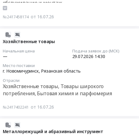
с
Цена:
обслуживание и монтаж
область
на
экипажем.
174898
Электрическая
Промышленные резервуары и ёмкости, ремонт и
поставку
Цена:
руб.
распределительная
обслуживание
от 16.07.26
№2417458174
расходных
2960215
и
материалов
руб.
регулирующая
Тендер
2026-
аппаратура,
на
07-
Хозяйственные товары
Электроустановочные
поставку
29
изделия,
Начальная цена
Подача заявок до (МСК)
расходных
12:44:03
—
29.07.2026
14:30
Электронные
материалов
компоненты
Место поставки
at
2026-
Предмет
г. Новомичуринск,
Рязанская область
г.
07-
тендера:
Новомичуринск,
Отрасли
29
Электротехническая
Хозяйственные товары, Товары широкого
Рязанская
14:30:00
продукция.
потребления, Бытовая химия и парфюмерия
область
Цена:
,
Тендер
0
Russia,
от 16.07.26
№2417402241
на
руб.
RU
хозяйственные
Рязанская
товары
2026-
область
Тендер
08-
Металлорежущий и абразивный инструмент
Кабельно-
на
04