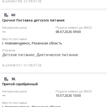
Предмет
от 09.07.26
№2416061708
Мангуст
расходных
тендера:
at
сварочных
Поставка
г.
материалов
2026-
средств
Новомичуринск,
и
07-
Срочно! Поставка детского питания
индивидуальной
Рязанская
комплектующих
08
защиты
Начальная цена
Подача заявок до (МСК)
область
к
10:27:05
—
08.07.2026
09:00
и
,
сварочному
смывающих
Место поставки
Russia,
оборудованию
2026-
г. Новомичуринск,
Рязанская область
средств.
RU
Тендер
07-
Цена:
Рязанская
Отрасли
на
08
0
Детское питание, Диетическое питание
область
поставку
09:00:00
руб.
Инструменты
расходных
от 08.07.26
№2418481557
Предмет
сварочных
Тендер:
тендера:
материалов
Срочно!
Запасные
и
Поставка
2026-
части
комплектующих
детского
07-
Припой серебрянный
для
к
питания
07
Начальная цена
Подача заявок до (МСК)
пневматических
сварочному
Тендер:
17:10:43
—
10.07.2026
10:00
машин
оборудованию
Срочно!
Мангуст.
Место поставки
at
Поставка
2026-
г. Новомичуринск,
Рязанская область