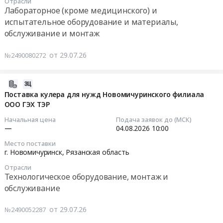
Новомичуринск,
Отрасли
04
Лабораторное (кроме медицинского) и
черных
Рязанская
10:00:00
металлов
испытательное оборудование и материалы,
область
Предмет
обслуживание и монтаж
,
Тендер:
тендера:
Russia,
P200406
Металлопрокат.
от 29.07.26
№2490080272
RU
Ремонт
Цена:
Рязанская
газоанализаторов
0
область
Тендер:
2026-
руб.
Краски,
P200406
07-
Поставка кулера для нужд Новомичуринского филиала
Лаки,
Ремонт
ООО ГЭХ ТЭР
29
Клеи
газоанализаторов
12:15:07
Начальная цена
Подача заявок до (МСК)
Предмет
at
—
04.08.2026
10:00
тендера:
г.
2026-
Место поставки
NP00627
Новомичуринск,
08-
г. Новомичуринск,
Рязанская область
Лакокрасочные
Рязанская
04
материалы.
Отрасли
область
10:00:00
Технологическое оборудование, монтаж и
Цена:
,
обслуживание
956534
Russia,
Тендер
руб.
RU
на
от 29.07.26
№2490052287
Рязанская
поставку
область