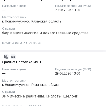
Цена:
надзор,
Рязанская
обслуживанию
29
Начальная цена
Подача заявок до (МСК)
1853691
Технические
область
автоматических
11:00:04
—
29.06.2026
13:00
руб.
испытания,
,
коробок
Экспертиза
Место поставки
Russia,
передач
2026-
г. Новомичуринск,
Рязанская область
промышленной
RU
автобусов
06-
безопасности
Отрасли
Рязанская
и
29
Предмет
Фармацевтические и лекарственные средства
область
фронтального
13:00:00
тендера:
Ремонт
погрузчика
Оказание
от 29.06.26
№2411480984
и
Тендер:
Тендер:
услуг
обслуживание
NP00544
Срочно!
по
автомобильной
Услуги
Поставка
2026-
осуществлению
и
по
лекарственных
06-
Срочно! Поставка ИМН
авторского
спецтехники
диагностике
препаратов
29
надзора
Начальная цена
Подача заявок до (МСК)
Предмет
и
Тендер:
10:03:05
—
29.06.2026
13:00
за
тендера:
сервисному
Срочно!
строительством
Место поставки
NP00527
обслуживанию
Поставка
2026-
объекта:"Техническое
г. Новомичуринск,
Рязанская область
Услуги
автоматических
лекарственных
06-
перевооружение
по
Отрасли
коробок
препаратов
29
ГРС
Химические реактивы, Кислоты, Щелочи
сервисному
передач
at
13:00:00
Новомичуринск
обслуживанию
автобусов
г.
КСПГ