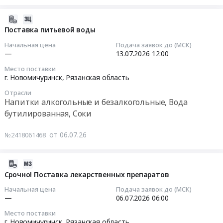
детского
Металлургическая
поставку
сварочному
питания.
продукция
технических
2026-
оборудованию.
Цена:
из
газов
07-
Поставка питьевой воды
Цена:
0
цветных
Тендер
11
0
руб.
Начальная цена
Подача заявок до (МСК)
металлов
на
13:05:03
—
13.07.2026
12:00
руб.
Предмет
поставку
тендера:
Место поставки
технических
2026-
г. Новомичуринск,
Рязанская область
Припой
газов
07-
серебрянный.
at
Отрасли
13
Цена:
Напитки алкогольные и безалкогольные, Вода
г.
12:00:00
0
бутилированная, Соки
Новомичуринск,
руб.
Рязанская
Тендер
от 06.07.26
№2418061468
область
на
,
поставку
Russia,
питьевой
2026-
RU
воды
07-
Срочно! Поставка лекарственных препаратов
Рязанская
Тендер
03
Начальная цена
Подача заявок до (МСК)
область
на
13:34:04
—
06.07.2026
06:00
Газ,
поставку
Газовый
Место поставки
питьевой
2026-
г. Новомичуринск,
Рязанская область