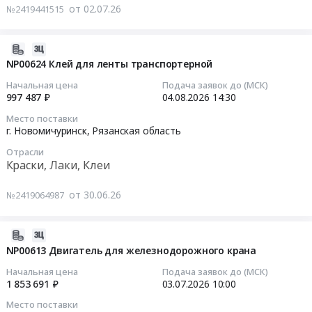
Russia,
по
от 02.07.26
№2419441515
питьевой
RU
осуществлению
воды.
Рязанская
авторского
Цена:
2026-
область
надзора
0
08-
Фармацевтические
NP00624 Клей для ленты транспортерной
за
руб.
04
и
строительством
Начальная цена
Подача заявок до (МСК)
21:56:03
лекарственные
объекта:"Техническое
997 487 ₽
04.08.2026
14:30
средства
перевооружение
Место поставки
2026-
Предмет
ГРС
г. Новомичуринск,
Рязанская область
08-
тендера:
Новомичуринск
Отрасли
04
Срочно!
КСПГ
Краски, Лаки, Клеи
14:30:00
Поставка
Новомичуринск"
лекарственных
(код
от 30.06.26
№2419064987
Тендер:
препаратов.
стройки
NP00624
Цена:
051-
Клей
0
2026-
2006602)
для
руб.
07-
для
NP00613 Двигатель для железнодорожного крана
ленты
01
нужд
Начальная цена
Подача заявок до (МСК)
транспортерной
16:18:22
ООО
1 853 691 ₽
03.07.2026
10:00
Тендер:
"Газпром
Место поставки
NP00624
2026-
проектирование"