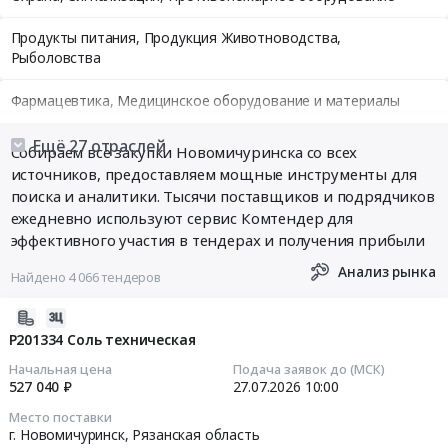
Продукты питания, Продукция Животноводства,
Рыболовства
Фармацевтика, Медицинское оборудование и материалы
Медицинские и Оздоровительные услуги
Ещё 27 отраслей
Собираем все закупки Новомичуринска со всех
источников, предоставляем мощные инструменты для
Мебель, Компьютеры и Периферия, Канцтовары, Бытовая
поиска и аналитики. Тысячи поставщиков и подрядчиков
техника
ежедневно используют сервис Комтендер для
эффективного участия в тендерах и получения прибыли
Связь, Информационные технологии
Анализ рынка
Найдено 4 066 тендеров
Грузовые и пассажирские перевозки, Транспортные услуги
2026-
Полиграфия
08-
P201334 Соль техническая
05
Начальная цена
Подача заявок до (МСК)
Реклама, Дизайн, Маркетинг, Теле и радиовещание
18:25:20
527 040 ₽
27.07.2026
10:00
Топливо, Уголь, Продукция нефтепереработки
Место поставки
2026-
г. Новомичуринск,
Рязанская область