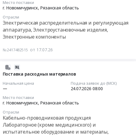
Поставка
Место поставки
область
at
2026-
г. Новомичуринск,
Рязанская область
съемника
,
г.
08-
гидравлического
Russia,
Новомичуринск,
Отрасли
03
для
Электрическая распределительная и регулирующая
RU
Рязанская
13:00:00
нужд
аппаратура, Электроустановочные изделия,
Рязанская
область
Новомичуринского
Электронные компоненты
область
,
Тендер:
филиала
Аренда
Russia,
Электротехническая
ООО
от 17.07.26
спецтехники,
№2417482515
RU
продукция
ГЭХ
автобусов,
Рязанская
Тендер:
ТЭР.
автомобилей,
область
Электротехническая
2026-
Цена:
Услуги
Полиграфическая
продукция
07-
Поставка расходных материалов
0
спецтехники
печатная
at
22
руб.
Предмет
Начальная цена
Подача заявок до (МСК)
продукция.
г.
15:35:07
—
24.07.2026
08:00
тендера:
Полиграфические
Новомичуринск,
NP00495
услуги
Место поставки
Рязанская
2026-
г. Новомичуринск,
Рязанская область
Услуги
Предмет
область
07-
по
тендера:
,
Отрасли
24
предоставлению
P200757
Кабельно-проводниковая продукция
Russia,
08:00:00
специальной
Типографская
Лабораторное (кроме медицинского) и
RU
техники
продукция.
испытательное оборудование и материалы,
Рязанская
Тендер