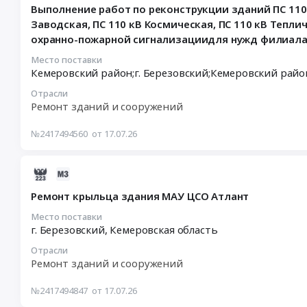
08-
анкер,
питания
руб.
светодиодный
продукция,
Выполнение работ по реконструкции зданий ПС 110 к
04
шпилька
(колбаса
ДВУ-50,
Зерно,
Заводская, ПС 110 кВ Космическая, ПС 110 кВ Тепли
18:53:11
Тендер:
пол.копч.,
Держатель
Злаки
охранно-пожарной сигнализациидля нужд филиала П
:
Талреп,
сосиски
с
Предмет
2026-
анкер,
Место поставки
мясные)
защелкой
тендера:
08-
шпилька
at
32мм
Поставка
10
at
г.
для
продуктов
Отрасли
13:00:00
г.
Березовский,
Ремонт зданий и сооружений
труб
питания
:
Кемерово,
Кемеровская
гофр.
(хлеб
Тендер
г.
область
№2417494560
от 17.07.26
Цена:
и
на
Березовский,
,
0
хлебобулочные
выполнение
Кемеровская
Russia,
руб.
изделия).
работ
2026-
область
RU
Цена:
по
07-
,
Кемеровская
67200
Ремонт крыльца здания МАУ ЦСО Атлант
реконструкции
17
Russia,
область
руб.
зданий
06:18:06
Место поставки
RU
Мясо,
г. Березовский,
Кемеровская область
ПС
:
Кемеровская
Мясные
110
2026-
область
продукты,
Отрасли
кВ
07-
Метизы,
Продукция
Ремонт зданий и сооружений
Звёздная,
20
Крепежные
животноводства
ПС
06:00:00
изделия
и
№2417494847
от 17.07.26
110
:
Предмет
охоты