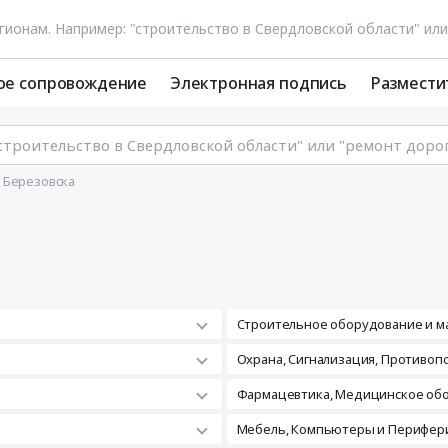
ое сопровождение
Электронная подпись
Размести
 Березовска
Строительное оборудование и м
а
Охрана, Сигнализация, Противо
Фармацевтика, Медицинское об
Мебель, Компьютеры и Перифери