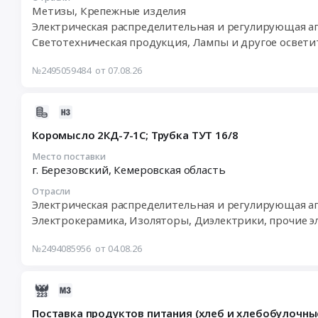
13
подставка
Метизы, Крепежные изделия
00:00:00
ППС-200
Электрическая распределительная и регулирующая а
:
at
Светотехническая продукция, Лампы и другое освет
Тендер
г.
на
Березовский,
№2495059484
от 07.08.26
коробку
Кемеровская
распаячная
область
НР
2026-
,
70,
08-
Russia,
Коромысло 2КД-7-1С; Трубка ТУТ 16/8
Выключатель
04
RU
одноклавишный
15:34:28
Кемеровская
Место поставки
г. Березовский,
Кемеровская область
наружный,
:
область
Светильник
2026-
Противопожарное
Отрасли
светодиодный
08-
оборудование,
Электрическая распределительная и регулирующая а
ДВУ-50,
07
инвентарь
Электрокерамика, Изоляторы, Диэлектрики, прочие
Держатель
00:00:00
и
с
:
его
№2494085956
от 04.08.26
защелкой
Тендер
обслуживание
32мм
на
Предмет
для
2026-
коромысло
тендера:
труб
07-
2КД-7-
Пожарная
Поставка продуктов питания (хлеб и хлебобулочны