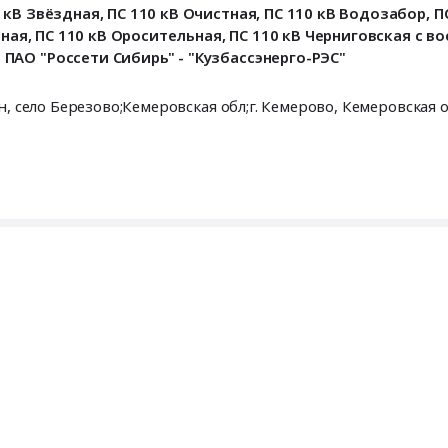
В Звёздная, ПС 110 кВ Очистная, ПС 110 кВ Водозабор, ПС
чная, ПС 110 кВ Оросительная, ПС 110 кВ Черниговская с 
АО "Россети Сибирь" - "Кузбассэнерго-РЭС"
Кемеровский район;г. Березовский;Кемеровский район, село Березово;Кемеровская обл;г. Кемерово,
Кемеровская 