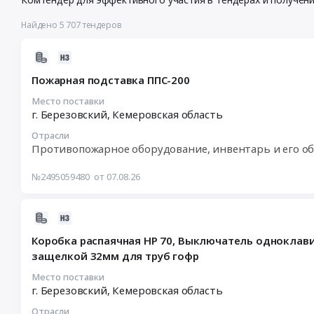
Найдено 5 707 тендеров
2026-
08-
Пожарная подставка ППС-200
07
14:53:28
Место поставки
г. Березовский,
Кемеровская область
:
2026-
Отрасли
08-
Противопожарное оборудование, инвентарь и его о
12
00:00:00
№2495059480
от 07.08.26
:
Тендер
2026-
на
08-
пожарную
Коробка распаячная НР 70, Выключатель одноклав
07
подставка
защелкой 32мм для труб гофр
14:49:02
ППС-200
:
Тендер
Место поставки
г. Березовский,
Кемеровская область
2026-
на
08-
пожарную
Отрасли