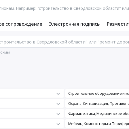
ое сопровождение
Электронная подпись
Размести
Кохмы
Строительное оборудование и м
а
Охрана, Сигнализация, Противо
Фармацевтика, Медицинское об
Мебель, Компьютеры и Перифери