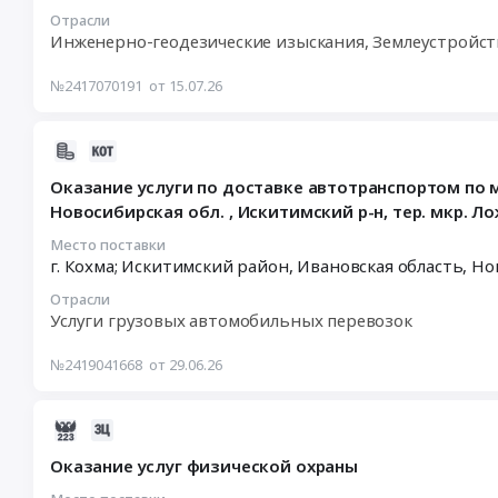
07-
им.
Отрасли
22
Е.М.Бурцева
Инженерно-геодезические изыскания, Землеустройст
09:00:00
ФГБОУ
:
ВО
№2417070191
от 15.07.26
Тендер:
Ивановский
Комплекс
ГМУ
2026-
кадастровых
Минздрава
06-
работ
России
Оказание услуги по доставке автотранспортом по марш
29
в
по
Новосибирская обл. , Искитимский р-н, тер. мкр. Ло
17:11:35
отношении
адресу:
:
объектов
г.Кохма,
Место поставки
г. Кохма; Искитимский район,
Ивановская область
,
Но
2026-
электросетевого
ул.
07-
хозяйства
Ивановская,
Отрасли
01
ЭСК
д.19А,
Услуги грузовых автомобильных перевозок
15:40:00
г.о.
корп.2
:
Кохма,
Тендер
№2419041668
от 29.06.26
Тендер
АО
на
на
Объединенные
текущий
2026-
оказание
электрические
ремонт
06-
услуги
сети
кровли
Оказание услуг физической охраны
25
по
Тендер:
здания