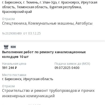
12-
Поставка
Цена:
обл,
комплекса
г. Бирюсинск, г. Тюмень, г. Улан-Удэ, г. Красноярск,
Иркутская
09
твердого
1064593
Иркутская
и
область
,
Тюменская область
,
Бурятия республика
,
10:00:00
топлива
руб.
Красноярский край
область
объектов
для
,
служебно-
Отрасли
Тендер
ООО
Russia,
технической
Спецтехника, Коммунальные машины, Автобусы
на
ТрансТехРесурс
RU
территории
поставку
на
Иркутская
аэропорта
от 03.12.25
№2329080489
снегоболотоходов
2027
область
"Тайшет"
для
год.
Уголь,
в
2025-
нужд
Цена:
Твердое
районе
09-
Выполнение работ по ремонту канализационных
региональных
74432980
печное
села
колодцев 10 шт
27
филиалов
руб.
топливо
Бирюсинск
04:27:11
ПАО
Предмет
Тайшетского
Начальная цена
Подача заявок до (МСК)
Ростелеком
591 244 ₽
09.07.2025
04:00
тендера:
района
2025-
Тендер
Поставка
Иркутской
Место поставки
07-
на
твердого
г. Бирюсинск,
Иркутская область
области"
09
поставку
топлива
Тендер
Отрасли
04:00:00
снегоболотоходов
для
на
Строительство и ремонт трубопроводов и прочих
для
ООО
поставку
инженерных коммуникаций
Тендер
нужд
ТрансТехРесурс
железобетонных
на
региональных
на
аэродромных