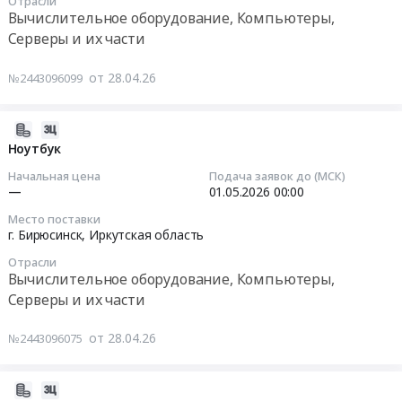
Бирюсинск,
Отрасли
01
Вычислительное оборудование, Компьютеры,
Оборудование
Иркутская
00:00:00
для
Серверы и их части
область
презентаций
,
Тендер
и
от 28.04.26
№2443096099
Russia,
на
показов.
RU
заявку
Монтаж
Иркутская
224549
2026-
и
область
(ноутбук)
04-
Ноутбук
обслуживание
Аудио-,
Тендер
28
Предмет
Начальная цена
Подача заявок до (МСК)
Видео-,
на
11:53:59
—
01.05.2026
00:00
тендера:
Фото-
заявку
Заявка
техника,
Место поставки
224549
2026-
224563
г. Бирюсинск,
Иркутская область
Оборудование
(ноутбук)
05-
(видеокамера).
для
at
Отрасли
01
Цена:
Вычислительное оборудование, Компьютеры,
презентаций
г.
00:00:00
0
и
Серверы и их части
Бирюсинск,
руб.
показов.
Иркутская
Тендер:
Монтаж
от 28.04.26
№2443096075
область
Ноутбук
и
,
Тендер:
обслуживание
Russia,
Ноутбук
2026-
Предмет
RU