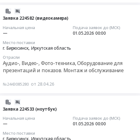
руб.
Иркутская
заявку
тремя
водогрейной
область
224575
2026-
котлами
котельной
Оборудование
(видеокамера)
04-
Заявка 224582 (видеокамера)
КЕВ-10-
с
для
Тендер
28
14
тремя
Начальная цена
Подача заявок до (МСК)
развлекательного
на
12:20:11
СО.
котлами
—
01.05.2026
00:00
бизнеса
заявку
Цена:
КЕВ-10-
Место поставки
Предмет
224575
2026-
600445
14
г. Бирюсинск,
Иркутская область
тендера:
(видеокамера)
05-
руб.
СО.
Машина
at
Отрасли
01
Цена:
Аудио-, Видео-, Фото-техника, Оборудование для
дыма.
г.
00:00:00
517420
презентаций и показов. Монтаж и обслуживание
Цена:
Бирюсинск,
руб.
0
Иркутская
Тендер
от 28.04.26
руб.
№2443085280
область
на
,
заявку
Russia,
224582
2026-
RU
(видеокамера)
04-
Заявка 224533 (ноутбук)
Иркутская
Тендер
28
Начальная цена
Подача заявок до (МСК)
область
на
12:00:00
—
01.05.2026
00:00
Аудио-,
заявку
Видео-,
Место поставки
224582
2026-
г. Бирюсинск,
Иркутская область