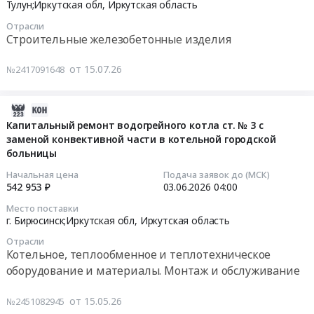
08-
Тулун;Иркутская обл,
Иркутская область
Автомобили, Спецтехника, Авиа- ЖД-техника, Суда
03
Отрасли
18:00:00
Финансы, Страхование, Оценка, Юридические услуги
Строительные железобетонные изделия
Тендер
Одежда, Средства защиты, Текстиль, Хозтовары, Тара
от 15.07.26
№2417091648
на
поставку
Экология, Клининг, Химчистка
ЖБИ
2026-
для
06-
Капитальный ремонт водогрейного котла ст. № 3 с
Энергетика
ПО
заменой конвективной части в котельной городской
08
больницы
АО
19:50:06
Нефтяная и Газовая отрасль
ИЭСК
Начальная цена
Подача заявок до (МСК)
ЗЭС
Промышленное оборудование и изделия
2026-
542 953 ₽
03.06.2026
04:00
в
06-
Место поставки
Прочее оборудование и изделия
2026г
03
г. Бирюсинск;Иркутская обл,
Иркутская область
Тендер
04:00:00
Отрасли
Обучение, Научная деятельность
на
Котельное, теплообменное и теплотехническое
поставку
Тендер
оборудование и материалы. Монтаж и обслуживание
Аренда и продажа Недвижимости и имущества
ЖБИ
на
для
капитальный
от 15.05.26
№2451082945
Услуги в области Спорта, Отдыха, Культуры
ПО
ремонт