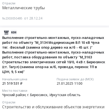
ООО
Отрасли
8,
домам
и
котельная
ежемесячное
Тендер
Металлические трубы
БЭК
10,
от
обслуживание
ТУСМ
техническое
на
и
12,
д.
Предмет
at
обслуживание
поставку
от 28.12.24
№2303050495
ДЗО.
70м.
№
тендера:
г.
имущества
трубы
Цена:
Цена:
41
Капитальный
Бирюсинск;Иркутская
коммунальной
стальной
0
800889
по
ремонт
обл,
2025-
инфраструктуры
бесшовной
руб.
руб.
ул.Советской
котла
Иркутская
02-
at
Выполнение строительно-монтажных, пуско-наладочных
горячедеформированной
до
ГВС
область
работ по объекту "M_З134 Модернизация ВЛ 10 кВ Чуна
12
г.
(гост
д.
№4
тяг. -Веселый (замена опор дерево на ж/б - 45 шт. )"
,
04:19:13
Бирюсинск,
8732-
№
КВм-1,2КБ
Выполнение строительно-монтажных, пуско-наладочных
Russia,
Иркутская
78/8731-
работ, поставка оборудования по объекту "M_З163
35
(Гефест-1,2-
RU
2025-
область
74,
Строительство электрических сетей 10/0, 4 кВ г. Бирюсинск
по
95Шп),
Иркутская
01-
,
d133,0*6,0,
(ст. Тагул) (замена опор на ж/б, провода, перенос ТП в
ул.
котельная
область
21
Russia,
Ст.20
ЦЭН, 9, 5 км)"
Строительной,
ТУСМ.
Котельное,
11:00:00
RU
с
220
Цена:
Начальная цена
Подача заявок до (МСК)
теплообменное
Иркутская
тепловой
21 519 531 ₽
21.01.2025
11:00
м
561234
и
Тендер
область
изоляцией
и
руб.
теплотехническое
Место поставки
на
Управление
из
замена
Чунский район; г. Бирюсинск,
Иркутская область
оборудование
выполнение
многоквартирными
пенополиуретана
участка
и
строительно-
домами,
в
Отрасли
трубопровода
материалы.
Строительство и обслуживание объектов энергетики
монтажных,
комплексное
полиэтиленовой