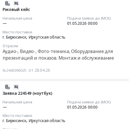
Russia,
224563
2026-
и
RU
(видеокамера)
04-
Рэковый кейс
обслуживание
Иркутская
Тендер
28
Предмет
Начальная цена
Подача заявок до (МСК)
область
на
11:54:02
—
01.05.2026
00:00
тендера:
Вычислительное
заявку
Заявка
оборудование,
Место поставки
224563
2026-
224582
г. Бирюсинск,
Иркутская область
Компьютеры,
(видеокамера)
05-
(видеокамера).
Серверы
at
Отрасли
01
Цена:
Аудио-, Видео-, Фото-техника, Оборудование для
и
г.
00:00:00
0
их
презентаций и показов. Монтаж и обслуживание
Бирюсинск,
руб.
части
Иркутская
Тендер
Предмет
от 28.04.26
№2443096025
область
на
тендера:
,
рэковый
Заявка
Russia,
кейс
2026-
224533
RU
Тендер
04-
Заявка 224549 (ноутбук)
(ноутбук).
Иркутская
на
28
Цена:
Начальная цена
Подача заявок до (МСК)
область
рэковый
11:54:02
—
01.05.2026
00:00
0
Аудио-,
кейс
руб.
Видео-,
Место поставки
at
2026-
г. Бирюсинск,
Иркутская область
Фото-
г.
05-
техника,