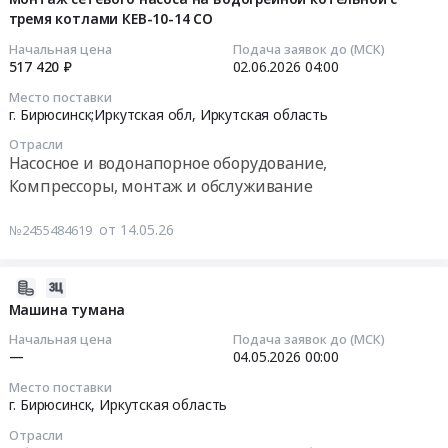
заменой
ТУСМ.
at
сети
тремя котлами КЕВ-10-14 СО
частотным
10
конвективной
Цена:
г.
от
преобразователем
17:06:07
Начальная цена
Подача заявок до (МСК)
части
251103
Бирюсинск,
ул.
на
517 420 ₽
02.06.2026
04:00
в
руб.
Иркутская
Школьной
водогрейной
2026-
Место поставки
котельной
область
до
котельной
06-
г. Бирюсинск;Иркутская обл,
Иркутская область
городской
,
первого
с
02
Отрасли
больницы.
Russia,
централизованного
тремя
04:00:00
Насосное и водонапорное оборудование,
Цена:
RU
колодца
котлами
Компрессоры, монтаж и обслуживание
542953
Иркутская
по
КЕВ-10-
Тендер
руб.
область
ул.
14
на
от 14.05.26
№2455484619
Строительство
Победы
СО
монтаж
и
at
Тендер
сетевого
ремонт
г.
на
насоса
2026-
трубопроводов
Бирюсинск;Иркутская
монтаж
на
04-
Машина тумана
и
обл,
электродвигателя
водогрейной
29
Начальная цена
Подача заявок до (МСК)
прочих
Иркутская
сетевого
котельной
11:46:00
—
04.05.2026
00:00
инженерных
область
насоса
с
Место поставки
коммуникаций
,
с
тремя
2026-
г. Бирюсинск,
Иркутская область
Предмет
Russia,
частотным
котлами
05-
тендера:
RU
Отрасли
преобразователем
КЕВ-10-
04