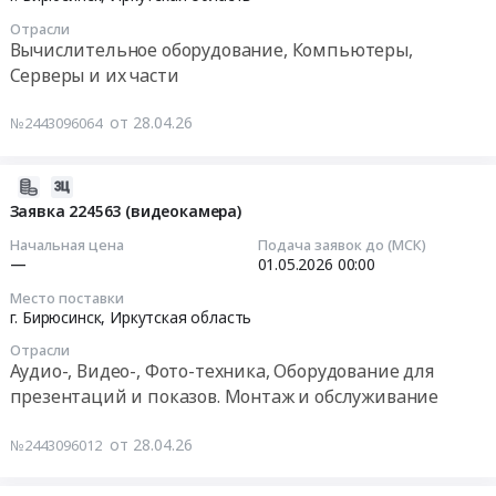
Фото-
(видеокамера)
05-
техника,
at
Отрасли
01
Вычислительное оборудование, Компьютеры,
Оборудование
г.
00:00:00
для
Серверы и их части
Бирюсинск,
презентаций
Иркутская
Тендер
и
от 28.04.26
№2443096064
область
на
показов.
,
заявку
Монтаж
Russia,
224533
2026-
и
RU
(ноутбук)
04-
Заявка 224563 (видеокамера)
обслуживание
Иркутская
Тендер
28
Предмет
Начальная цена
Подача заявок до (МСК)
область
на
11:54:03
—
01.05.2026
00:00
тендера:
Аудио-,
заявку
Заявка
Видео-,
Место поставки
224533
2026-
224575
г. Бирюсинск,
Иркутская область
Фото-
(ноутбук)
05-
(видеокамера).
техника,
at
Отрасли
01
Цена:
Аудио-, Видео-, Фото-техника, Оборудование для
Оборудование
г.
00:00:00
0
для
презентаций и показов. Монтаж и обслуживание
Бирюсинск,
руб.
презентаций
Иркутская
Тендер
и
от 28.04.26
№2443096012
область
на
показов.
,
заявку
Монтаж