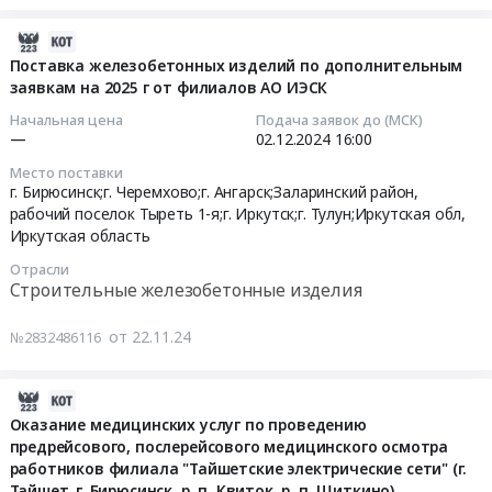
руб.
Выполнение
с
по
110
строительно-
тепловой
2025-
получению
м.
монтажных,
изоляцией
01-
Поставка железобетонных изделий по дополнительным
исходно-
Цена:
пуско-
из
заявкам на 2025 г от филиалов АО ИЭСК
21
разрешительной
833937
наладочных
пенополиуретана
17:45:57
документации
руб.
Начальная цена
Подача заявок до (МСК)
работ,
в
—
02.12.2024
16:00
и
поставка
полиэтиленовой
2024-
оформлению
Место поставки
оборудования
оболочке
12-
земельно-
г. Бирюсинск;г. Черемхово;г. Ангарск;Заларинский район,
по
(ПЭ)).
02
имущественных
рабочий поселок Тыреть 1-я;г. Иркутск;г. Тулун;Иркутская обл,
объекту
ГОСТ
16:00:00
Иркутская область
отношений
"M_З163
30732-
ОКС
Отрасли
Строительство
2020
Тендер
Тендер:
Строительные железобетонные изделия
электрических
Н/
на
Лот
сетей
Д
поставку
1
от 22.11.24
№2832486116
10/0,4
at
железобетонных
Выполнение
кВ
г.
изделий
комплекса
г.
Бирюсинск,
2024-
по
работ
Бирюсинск
Иркутская
11-
Оказание медицинских услуг по проведению
дополнительным
по
(ст.
область
предрейсового, послерейсового медицинского осмотра
28
заявкам
получению
Тагул)
,
работников филиала "Тайшетские электрические сети" (г.
12:06:50
на
исходно-
(замена
Тайшет, г. Бирюсинск, р. п. Квиток, р. п. Шиткино)