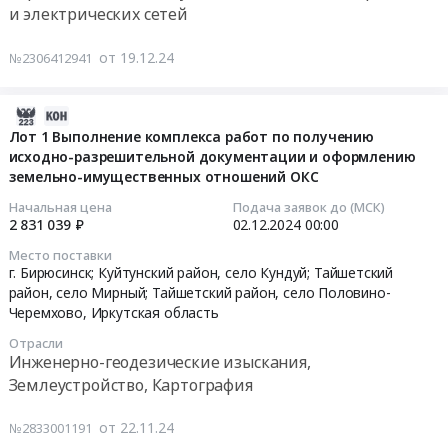
ХВС
Монтаж
и электрических сетей
пуско-
техническое
оболочке
от
и
наладочных
обслуживание
(ПЭ)).
основной
обслуживание
работ
от 19.12.24
зданий
№2306412941
ГОСТ
трассы
Предмет
по
Предмет
30732-
к
тендера:
объекту
тендера:
2020
2024-
частным
Капитальный
"M_З134
Эксплуатация
Н/
12-
Лот 1 Выполнение комплекса работ по получению
домам
ремонт
Модернизация
и
Д
исходно-разрешительной документации и оформлению
14
от
хвостовой
ВЛ
ежемесячное
Тендер
земельно-имущественных отношений ОКС
02:34:58
д.
части
10
техническое
на
№
Начальная цена
Подача заявок до (МСК)
котлов
кВ
обслуживание
поставку
2024-
2 831 039 ₽
02.12.2024
00:00
41
КВм-1,2КБ
Чуна
имущества
трубы
12-
по
(Гефест-1,2-
тяг.-
коммунальной
Место поставки
стальной
02
ул.
г. Бирюсинск; Куйтунский район, село Кундуй; Тайшетский
95Шп)
Веселый
инфраструктуры.
бесшовной
00:00:00
район, село Мирный; Тайшетский район, село Половино-
Советской
№1
(замена
Цена:
горячедеформированной
Черемхово,
Иркутская область
до
и
опор
67183739
(гост
Тендер:
д.
№2,
дерево
Отрасли
руб.
8732-
Лот
№
Инженерно-геодезические изыскания,
котельная
на
78/8731-
1
35
Землеустройство, Картография
ТУСМ.
ж/
74,
Выполнение
по
Цена:
б-45
d133,0*6,0,
комплекса
ул.
от 22.11.24
№2833001191
947887
шт.)"
Ст.20
работ
Строительной,