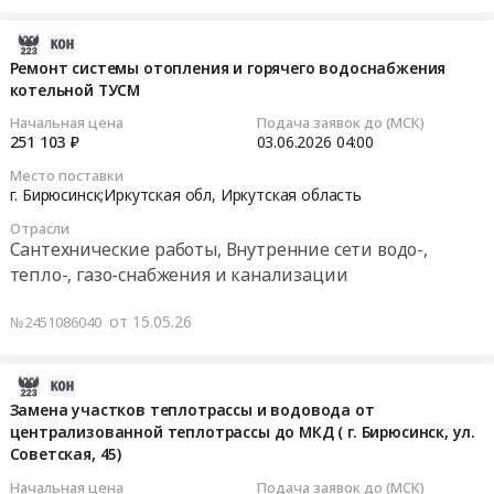
АО
водогрейного
Товары для Спорта, Отдыха, Развлечений, Предметы
ИЭСК
котла
2026-
Искусства
ЗЭС
ст.
06-
Ремонт системы отопления и горячего водоснабжения
в
котельной ТУСМ
№
08
Металлургическое производство
2026г
3
19:11:10
Начальная цена
Подача заявок до (МСК)
at
с
251 103 ₽
03.06.2026
04:00
Химическая продукция
Чунский
заменой
2026-
Место поставки
район,
конвективной
06-
Лесообработка, Изделия из дерева
г. Бирюсинск;Иркутская обл,
Иркутская область
рабочий
части
03
Отрасли
поселок
в
04:00:00
Сельское хозяйство
Сантехнические работы, Внутренние сети водо-,
Лесогорск;г.
котельной
тепло-, газо-снабжения и канализации
Бирюсинск;г.
городской
Тендер
Отходы и лом
Тулун;Иркутская
больницы
на
от 15.05.26
№2451086040
обл,
Тендер
Услуги ЖКХ
ремонт
Иркутская
на
системы
Социальные услуги
область
капитальный
отопления
2026-
,
ремонт
и
06-
Замена участков теплотрассы и водовода от
Russia,
водогрейного
горячего
централизованной теплотрассы до МКД ( г. Бирюсинск, ул.
09
RU
котла
Советская, 45)
водоснабжения
19:33:06
Иркутская
ст.
котельной
Начальная цена
Подача заявок до (МСК)