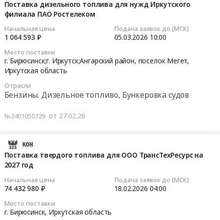
at
03-
Поставка дизельного топлива для нужд Иркутского
тендера:
Иркутская
г.
филиала ПАО Ростелеком
16
Рэковый
область
Бирюсинск,
09:07:04
Начальная цена
Подача заявок до (МСК)
кейс.
Вычислительное
Иркутская
1 064 593 ₽
05.03.2026
10:00
Цена:
оборудование,
область
2026-
0
Место поставки
Компьютеры,
,
03-
г. Бирюсинск;г. Иркутск;Ангарский район, поселок Мегет,
руб.
Серверы
Russia,
05
Иркутская область
и
RU
10:00:00
их
Отрасли
Иркутская
Бензины. Дизельное топливо, Бункеровка судов
части
область
Тендер
Предмет
Вычислительное
на
от 27.02.26
№2401050729
тендера:
оборудование,
поставку
Заявка
Компьютеры,
дизельного
224549
Серверы
2026-
топлива
(ноутбук).
и
02-
для
Поставка твердого топлива для ООО ТрансТехРесурс на
Цена:
их
2027 год
20
нужд
0
части
14:15:21
Иркутского
Начальная цена
Подача заявок до (МСК)
руб.
Предмет
филиала
74 432 980 ₽
18.02.2026
04:00
тендера:
2026-
ПАО
Место поставки
Ноутбук.
02-
Ростелеком
г. Бирюсинск,
Иркутская область
Цена:
18
Тендер