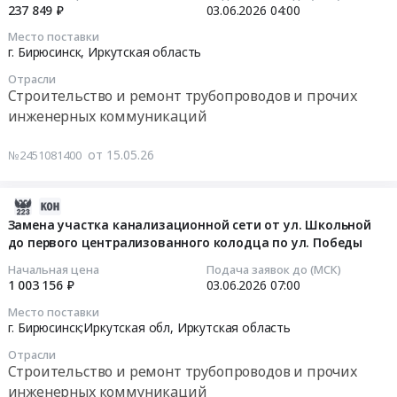
область
№
ТУСМ
2026-
237 849 ₽
03.06.2026
04:00
Строительные
3
Тендер
06-
Место поставки
железобетонные
с
на
03
г. Бирюсинск,
Иркутская область
изделия
заменой
ремонт
04:00:00
Отрасли
Предмет
конвективной
системы
Строительство и ремонт трубопроводов и прочих
тендера:
части
отопления
Тендер
инженерных коммуникаций
Поставка
в
и
на
ЖБИ
котельной
горячего
замену
от 15.05.26
№2451081400
для
городской
водоснабжения
участков
ПО
больницы
котельной
теплотрассы
АО
at
ТУСМ
и
2026-
ИЭСК
г.
at
водовода
06-
Замена участка канализационной сети от ул. Школьной
ЗЭС
Бирюсинск;Иркутская
г.
до первого централизованного колодца по ул. Победы
от
09
в
обл,
Бирюсинск;Иркутская
централизованной
16:11:05
Начальная цена
Подача заявок до (МСК)
2026г.
Иркутская
обл,
теплотрассы
1 003 156 ₽
03.06.2026
07:00
Цена:
область
Иркутская
до
2026-
Место поставки
0
,
область
МКД
06-
г. Бирюсинск;Иркутская обл,
Иркутская область
руб.
Russia,
,
(
03
Отрасли
RU
Russia,
г.
07:00:00
Строительство и ремонт трубопроводов и прочих
Иркутская
RU
Бирюсинск,
инженерных коммуникаций
область