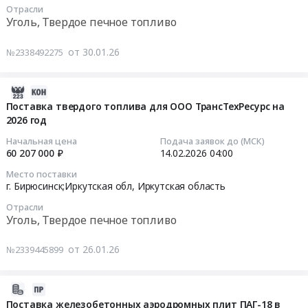
Отрасли
0
04:00:00
на
Уголь, Твердое печное топливо
руб.
поставку
Тендер
дизельного
от 30.01.26
№2338492275
на
топлива
поставку
для
твердого
нужд
2026-
топлива
Иркутского
03-
Поставка твердого топлива для ООО ТрансТехРесурс на
для
филиала
2026 год
18
ООО
ПАО
09:19:02
Начальная цена
Подача заявок до (МСК)
ТрансТехРесурс
Ростелеком
60 207 000 ₽
14.02.2026
04:00
на
at
2026-
Место поставки
2027
г.
02-
г. Бирюсинск;Иркутская обл,
Иркутская область
год
Бирюсинск;г.
14
Отрасли
Тендер
Иркутск;Ангарский
04:00:00
Уголь, Твердое печное топливо
на
район,
поставку
поселок
Тендер
от 26.01.26
№2339445899
твердого
Мегет,
на
топлива
Иркутская
поставку
для
область
твердого
2026-
ООО
,
топлива
01-
Поставка железобетонных аэродромных плит ПАГ-18 в