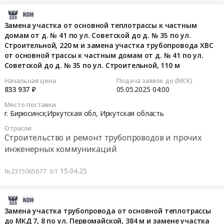
Бирюсинск,
каналов
край
Большая Речка,
Иркутская область
района
2025-
Иркутская
связи
,
Иркутской
05-
область
Замена участка от основной теплотрассы к частным
с
Russia,
области"
домам от д. № 41 по ул. Советской до д. № 35 по ул.
17
,
доступом
RU
at
Строительной, 220 м и замена участка трубопровода ХВС
05:46:03
Russia,
к
Иркутская
Тайшетский
от основной трассы к частным домам от д. № 41 по ул.
RU
сети
область
район,
Советской до д. № 35 по ул. Строительной, 110 м
2025-
Иркутская
Интернет
Спецтехника,
с.
05-
область
Начальная цена
Подача заявок до (МСК)
(для
Коммунальные
Бирюсинск,
833 937 ₽
05.05.2025
04:00
05
Строительство
Иркутского,
машины,
Иркутская
04:00:00
и
Саянского,
Автобусы
Место поставки
область
ремонт
г. Бирюсинск;Иркутская обл,
Иркутская область
Шелеховского
Предмет
,
Тендер
трубопроводов
отделений,
тендера:
Russia,
Отрасли
на
и
18
Поставка
Строительство и ремонт трубопроводов и прочих
RU
замену
прочих
точек)
снегоболотоходов
инженерных коммуникаций
Иркутская
участка
инженерных
Тендер
для
область
от
коммуникаций
на
нужд
от 15.04.25
№2315065677
Строительные
основной
Предмет
оказание
региональных
железобетонные
теплотрассы
тендера:
услуг
филиалов
изделия
2025-
к
Выполнение
по
ПАО
Предмет
04-
Замена участка трубопровода от основной теплотрассы
частным
работ
организации
Ростелеком.
тендера:
до МКД 7, 8 по ул. Первомайской, 384 м и замене участка
28
домам
по