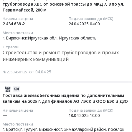
и
Цена:
Поставка
трубопровода ХВС от основной трассы до МКД 7, 8 по ул.
14:16:03
от
ремонту
предоставлению
41325000
железобетонных
Первомайской, 200 м
д.
канализационных
каналов
руб.
аэродромных
2025-
№
колодцев
Начальная цена
Подача заявок до (МСК)
связи
плит
2 434 638 ₽
24.04.2025
04:00
04-
41
10
с
ПАГ-18
24
по
шт.
доступом
Место поставки
в
04:00:00
г. Бирюсинск;Иркутская обл,
Иркутская область
ул.Советской
Цена:
к
рамках
до
591244
сети
Проекта
Отрасли
Тендер
д.
руб.
Интернет
Строительство и ремонт трубопроводов и прочих
"Строительство
на
№
(для
инженерных коммуникаций
аэровокзального
замену
35
Иркутского,
комплекса
участка
по
Саянского,
от 04.04.25
№2353450125
и
трубопровода
ул.
Шелеховского
объектов
от
Строительной,
отделений,
служебно-
2025-
основной
220
18
технической
07-
Поставка железобетонных изделий по дополнительным
теплотрассы
м
точек)
территории
заявкам на 2025 г. для филиалов АО ИЭСК и ООО БЭК и ДЗО
10
до
и
at
аэропорта
08:41:05
МКД
замена
Тулунский
Начальная цена
Подача заявок до (МСК)
"Тайшет"
7,8
—
18.04.2025
10:00
участка
район,
в
2025-
по
трубопровода
село
Место поставки
районе
04-
ул.Первомайской,
ХВС
г. Братск;г. Тулун;г. Бирюсинск;г. Зима;Аларский район, поселок
Бадар;Тайшетский
села