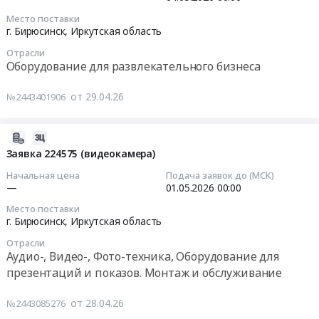
первого
Насосное
Иркутская
развлекательного
at
централизованного
и
область
Место поставки
бизнеса
г.
2026-
г. Бирюсинск,
Иркутская область
колодца
водонапорное
,
Предмет
Бирюсинск,
05-
по
оборудование,
Russia,
тендера:
Отрасли
Иркутская
04
ул.
Компрессоры,
Оборудование для развлекательного бизнеса
RU
Машина
область
00:00:00
Победы.
монтаж
Иркутская
тумана.
,
Цена:
и
область
от 29.04.26
№2443401906
Цена:
Russia,
Тендер:
1003156
обслуживание
Насосное
0
RU
Машина
руб.
Предмет
и
руб.
Иркутская
дыма
2026-
тендера:
водонапорное
область
Тендер:
04-
Заявка 224575 (видеокамера)
Монтаж
оборудование,
Оборудование
Машина
28
электродвигателя
Компрессоры,
Начальная цена
Подача заявок до (МСК)
для
дыма
12:22:00
—
01.05.2026
00:00
сетевого
монтаж
развлекательного
at
насоса
и
Место поставки
бизнеса
г.
2026-
г. Бирюсинск,
Иркутская область
с
обслуживание
Предмет
Бирюсинск,
05-
частотным
Предмет
тендера:
Отрасли
Иркутская
01
преобразователем
тендера:
Аудио-, Видео-, Фото-техника, Оборудование для
машина
область
00:00:00
на
Монтаж
презентаций и показов. Монтаж и обслуживание
тумана.
,
водогрейной
сетевого
Цена:
Russia,
Тендер
котельной
насоса
от 28.04.26
№2443085276
0
RU
на
с
на