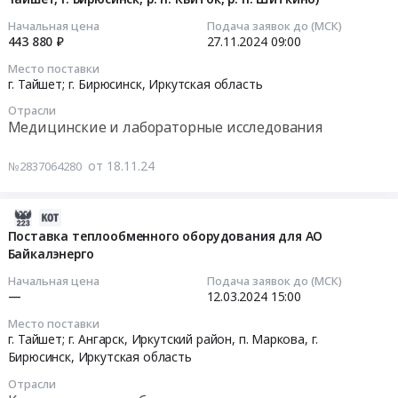
Russia,
2025
разрешительной
опор
RU
2024-
г
Начальная цена
Подача заявок до (МСК)
документации
на
Иркутская
443 880 ₽
27.11.2024
09:00
11-
от
и
ж/
область
27
филиалов
оформлению
Место поставки
б,
Металлические
09:00:00
АО
г. Тайшет; г. Бирюсинск,
Иркутская область
земельно-
провода,
трубы
ИЭСК
имущественных
Отрасли
перенос
Предмет
Тендер
Тендер
отношений
Медицинские и лабораторные исследования
ТП
тендера:
на
на
ОКС
в
Поставка
оказание
поставку
at
от 18.11.24
№2837064280
ЦЭН,
трубы
медицинских
железобетонных
г.
9,5
стальной
услуг
изделий
Бирюсинск;
км)"
бесшовной
2024-
по
по
Куйтунский
Тендер
горячедеформированной
04-
Поставка теплообменного оборудования для АО
проведению
дополнительным
район,
на
(гост
Байкалэнерго
08
предрейсового,
заявкам
село
выполнение
8732-
12:46:35
послерейсового
на
Начальная цена
Подача заявок до (МСК)
Кундуй;
строительно-
78/8731-
медицинского
—
12.03.2024
15:00
2025
Тайшетский
монтажных,
74,
2024-
осмотра
г
район,
Место поставки
пуско-
d133,0*6,0,
03-
работников
от
г. Тайшет; г. Ангарск, Иркутский район, п. Маркова, г.
село
наладочных
Ст.20
12
филиала
Бирюсинск,
Иркутская область
филиалов
Мирный;
работ
с
15:00:00
"Тайшетские
АО
Тайшетский
Отрасли
по
тепловой
электрические
ИЭСК