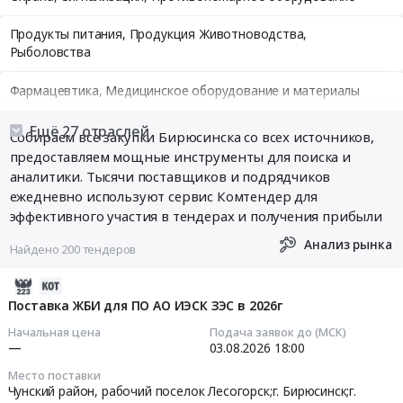
Продукты питания, Продукция Животноводства,
Рыболовства
Фармацевтика, Медицинское оборудование и материалы
Медицинские и Оздоровительные услуги
Ещё 27 отраслей
Собираем все закупки Бирюсинска со всех источников,
предоставляем мощные инструменты для поиска и
Мебель, Компьютеры и Периферия, Канцтовары, Бытовая
аналитики. Тысячи поставщиков и подрядчиков
техника
ежедневно используют сервис Комтендер для
эффективного участия в тендерах и получения прибыли
Связь, Информационные технологии
Анализ рынка
Найдено 200 тендеров
Грузовые и пассажирские перевозки, Транспортные услуги
2026-
Полиграфия
07-
Поставка ЖБИ для ПО АО ИЭСК ЗЭС в 2026г
15
Начальная цена
Подача заявок до (МСК)
Реклама, Дизайн, Маркетинг, Теле и радиовещание
04:00:01
—
03.08.2026
18:00
Топливо, Уголь, Продукция нефтепереработки
Место поставки
2026-
Чунский район, рабочий поселок Лесогорск;г. Бирюсинск;г.