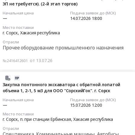
г.
на
республика
мостовой
ЭП не требуется). (2-й этап торгов)
ООО
Сорск,
2026г.
Оборудование
кран
Сорский
2026-
Начальная цена
Подача заявок до (МСК)
Хакасия
Заявки
для
электрический
ГОК
—
14.07.2026
18:00
07-
республика
принимаются
угле-
грузоподъемностью
Тендер
14
Место поставки
,
на
и
10
на
18:00:00
г. Сорск,
Хакасия республика
Russia,
ЭТП
золото-
тн
силикат
RU
Tender.pro
Отрасли
добычи,
at
натрия
Тендер
Прочее оборудование промышленного назначения
Хакасия
(2-
добывающей
г.
растворимый
на
республика
й
промышленности,
Сорск,
для
закупку
от 13.07.26
№2416412601
Стальные
этап
монтаж
Хакасия
ООО
для
изделия,
торгов)
и
республика
Сорский
ООО
Металлопрокат,
at
обслуживание
,
ГОК
2026-
СФМЗ
Листовой
г.
Предмет
Russia,
at
07-
Закупка понтонного экскаватора с обратной лопатой
прокат
Сорск,
тендера:
RU
г.
объема 1, 2-1, 5 м3 для ООО "СорскийГок". г. Сорск
10
винтовые
из
Хакасия
Закупка
Хакасия
Сорск,
18:31:09
(шнековые)
Начальная цена
Подача заявок до (МСК)
стали
республика
для
республика
Хакасия
конвейеры.
—
15.07.2026
12:00
и
,
ООО
Крановое
республика
2026-
Республика
черных
Место поставки
Russia,
СФМЗ
и
,
07-
Хакасия,
г. Сорск, п. при станции Ербинская,
Хакасия республика
металлов
RU
ОФ:
подъемное
Russia,
15
г.Сорск.
Предмет
Хакасия
Флотомашина
Отрасли
оборудование,
RU
12:00:00
август
Спецтехника, Коммунальные машины, Автобусы
тендера:
республика