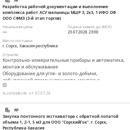
ГОК
ООО
принимаются
"Сорский
07-
понтонного
Разработка рабочей документации и выполнение
СФМЗ
на
ГОК",
комплекса работ АСУ мельницы МШР 3, 2х3, 1 ИФО ОФ
07
экскаватора
ОИТ-
ЭТП
Республика
ООО СФМЗ (3-й этап торгов)
13:08:37
с
оргтехника
винтовые
Tender.pro
Хакасия,г.
обратной
и
(шнековые)
Начальная цена
Подача заявок до (МСК)
(бесплатная
Сорск
2026-
лопатой
—
23.07.2026
23:00
расходные
конвейеры.
регистрация,
на
07-
объема
материалы
Республика
Место поставки
ЭП
2026г.
23
1,2-
на
Хакасия,
г. Сорск,
Хакасия республика
не
Заявки
23:00:00
1,5
2026г.
г.Сорск.
требуется)
принимаются
Отрасли
м3
Республика
август
Контрольно-измерительные приборы и автоматика,
(2-
на
Тендер
для
Хакасия,
2026
монтаж и обслуживание
й
ЭТП
на
ООО
г.
год.
Оборудование для угле- и золото-добычи,
этап
Tender.pro
разработку
"СорскийГок".
Сорск.
Заявки
торгов).
добывающей промышленности, монтаж и
(2-
рабочей
г.
Заявки
принимаются
Цена:
обслуживание
й
документации
Сорск
принимаются
на
0
этап
от 07.07.26
№2418446240
и
at
на
ЭТП
руб.
торгов).
выполнение
г.
ЭТП
Tender.Pro
Цена:
комплекса
Сорск,
Tender.pro
(бесплатная
2026-
0
работ
п.
(бесплатная
регистрация,
07-
Закупка понтонного эксткаватора с обратной лопатой
руб.
АСУ
при
регистрация,
ЭП
объема 1, 2-1, 5 м3 для ООО "СорскийГок". г. Сорск,
06
мельницы
станции
Республика Хакасия
ЭП
не
14:16:35