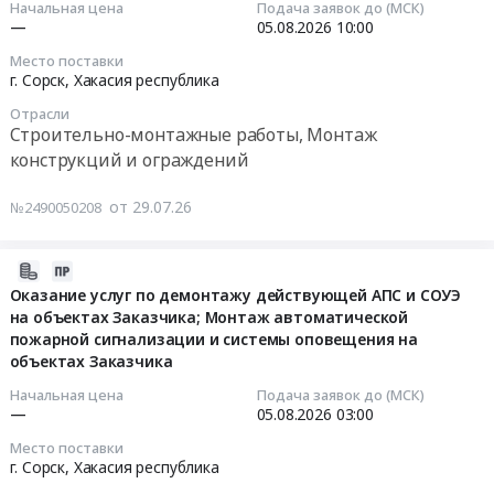
для
инженерных
й
сигнализации
томатического
Начальная цена
Подача заявок до (МСК)
ООО
ООО
2026-
коммуникаций
этап
и
—
05.08.2026
10:00
пожаротушения
СФМЗ
Сорский
08-
Предмет
торгов)
системы
после
Место поставки
Тендер
ГОК.
05
тендера:
at
оповещения
сработки,
г. Сорск,
Хакасия республика
на
Цена:
10:00:00
Закупка
г.
на
а
Отрасли
выполнение
0
для
Сорск,
объектах
так
Строительно-монтажные работы, Монтаж
работ
руб.
Тендер
ООО
Хакасия
Заказчика
же
конструкций и ограждений
по
на
Сорский
республика
(2-
поиск
ремонту
закупку
ФМЗ
,
й
и
от 29.07.26
№2490050208
крановых
для
Russia,
этап
устранение
надземных
ООО
На
RU
торгов).
неисправностей
путей,
Сорский
монтаж
2026-
Хакасия
Цена:
в
мостовых
ГОК
нового
07-
республика
0
Оказание услуг по демонтажу действующей АПС и СОУЭ
процессе
кранов
на объектах Заказчика; Монтаж автоматической
пульповода
27
Строительство
руб.
эксплуатации
ООО
пожарной сигнализации и системы оповещения на
Ограждение
№
13:02:26
и
оборудования
СФМЗ
объектах Заказчика
церкви
4
ремонт
Тендер
at
в
,
2026-
трубопроводов
на
Начальная цена
Подача заявок до (МСК)
г.
—
05.08.2026
03:00
городе
Республика
08-
и
оказание
Сорск,
Сорске
Хакасия,г.
05
прочих
услуг
Место поставки
Хакасия
для
Сорск
03:00:00
инженерных
по
г. Сорск,
Хакасия республика
республика
ООО
на
коммуникаций
проведению