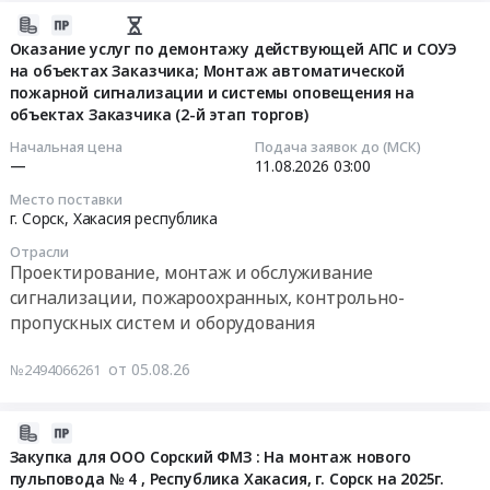
ГОК:
церкви
2026-
Товары для Спорта, Отдыха, Развлечений, Предметы
ремонт
в
08-
Оказание услуг по демонтажу действующей АПС и СОУЭ
Искусства
кровли
городе
на объектах Заказчика; Монтаж автоматической
06
гаража
Сорске
пожарной сигнализации и системы оповещения на
05:36:11
Металлургическое производство
электрокара
объектах Заказчика (2-й этап торгов)
для
at
ООО
2026-
Химическая продукция
Начальная цена
Подача заявок до (МСК)
г.
Сорский
—
11.08.2026
03:00
08-
Сорск,
ГОК
Лесообработка, Изделия из дерева
11
Место поставки
Хакасия
Тендер
03:00:00
г. Сорск,
Хакасия республика
республика
на
Сельское хозяйство
Отрасли
,
ограждение
Тендер
Проектирование, монтаж и обслуживание
Russia,
церкви
Отходы и лом
на
сигнализации, пожароохранных, контрольно-
RU
в
оказание
пропускных систем и оборудования
Хакасия
Услуги ЖКХ
городе
услуг
республика
Сорске
по
от 05.08.26
№2494066261
Социальные услуги
Фасадные
для
демонтажу
работы,
ООО
действующей
Кровельные
Сорский
2026-
АПС
работы,
ГОК
08-
и
Закупка для ООО Сорский ФМЗ : На монтаж нового
Высотные
at
пульповода № 4 , Республика Хакасия, г. Сорск на 2025г.
04
СОУЭ