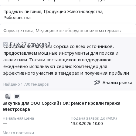
Продукты питания, Продукция Животноводства,
Рыболовства
Фармацевтика, Медицинское оборудование и материалы
Медицинские и Оздоровительные услуги
Ещё 27 отраслей
Собираем все закупки Сорска со всех источников,
предоставляем мощные инструменты для поиска и
Мебель, Компьютеры и Периферия, Канцтовары, Бытовая
аналитики. Тысячи поставщиков и подрядчиков
техника
ежедневно используют сервис Комтендер для
эффективного участия в тендерах и получения прибыли
Связь, Информационные технологии
Анализ рынка
Найдено 1 730 тендеров
Грузовые и пассажирские перевозки, Транспортные услуги
2026-
Полиграфия
08-
Закупка для ООО Сорский ГОК: ремонт кровли гаража
электрокара
06
Реклама, Дизайн, Маркетинг, Теле и радиовещание
11:02:26
Начальная цена
Подача заявок до (МСК)
—
13.08.2026
10:00
Топливо, Уголь, Продукция нефтепереработки
2026-
Место поставки