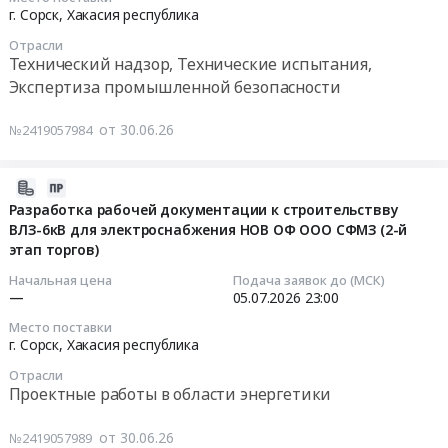
0
Оборудование
этап
Республика
07-
г. Сорск,
Хакасия республика
руб.
для
торгов)
Хакасия
05
Отрасли
угле-
Тендер
г.
23:00:00
Технический надзор, Технические испытания,
и
на
Сорск
Экспертиза промышленной безопасности
золото-
закупку
Тендер
Тендер:
добычи,
для
на
Экспертиза
от 30.06.26
№2419057984
добывающей
ООО
закупку
промбезопасности
промышленности,
СФМЗ
для
объектов
монтаж
ООО
ТЭЦ
2026-
и
Сито
СГОК
ООО
06-
Разработка рабочей документации к строительствву
обслуживание
лабораторное
Сорский
ВЛЗ-6кВ для электроснабжения НОВ ОФ ООО СФМЗ (2-й
30
Предмет
для
Сито
этап торгов)
ГОК
09:21:40
тендера:
ОТК.
плетеное.
(2-
Начальная цена
Подача заявок до (МСК)
Закупка
Республика
Республика
й
2026-
—
05.07.2026
23:00
для
Хакасия,
Хакасия
этап
07-
Место поставки
ООО
г.
г.
торгов)
05
г. Сорск,
Хакасия республика
СГОК
Сорск.
Сорск
Тендер:
23:00:00
Отрасли
на
at
Экспертиза
Проектные работы в области энергетики
Питатель
2026
г.
промбезопасности
Тендер
скребковый
год.
Сорск,
объектов
на
от 30.06.26
№2419057989
СПУ
Заявки
Хакасия