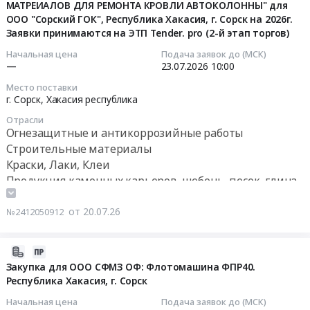
на
устранение
ГОК
все
МАТРЕИАЛОВ ДЛЯ РЕМОНТА КРОВЛИ АВТОКОЛОННЫ" для
20
Цена:
все
руб.
ЭТП
неисправностей
,
ООО "Сорский ГОК", Республика Хакасия, г. Сорск на 2026г.
цеха
06:24:03
0
цеха
Tender.pro(бесплатная
в
Заявки принимаются на ЭТП Tender. pro (2-й этап торгов)
Республика
канаты
руб.
пожарные
регистрация,
процессе
Хакасия,
и
2026-
Начальная цена
Подача заявок до (МСК)
комплектующие
ЭП
эксплуатации
г.
стропы
—
23.07.2026
10:00
07-
2026г.
не
оборудования.
Сорск
на
23
Место поставки
Республика
требуется)
Цена:
at
2026г.
10:00:00
г. Сорск,
Хакасия республика
Хакасия,
at
0
г.
Республика
г.
Отрасли
г.
руб.
Сорск,
Хакасия,
Тендер
Огнезащитные и антикоррозийные работы
Сорск.
Сорск,
Хакасия
г.
на
Строительные материалы
Заявки
Хакасия
республика
Сорск.
закупку
Краски, Лаки, Клеи
принимаются
республика
,
Заявки
для
Продукция каменных карьеров, щебень, песок, глина
на
,
Russia,
принимаются
ООО
Оборудование для сварки и спайки, его
ЭТП
Russia,
RU
на
"Сорский
Tender.pro
обслуживание. Электроды
от 20.07.26
№2412050912
RU
Хакасия
ЭТП
ГОК":
(бесплатная
Мазут, Жидкое печное топливо, Битум
Хакасия
республика
Tender.pro
"
регистрация,
республика
Резина, Каучук
Строительство
(бесплатная
СТРОИТЕЛЬНЫХ
2026-
ЭП
Отделочные
Тара и упаковка
и
регистрация,
МАТРЕИАЛОВ
07-
Закупка для ООО СФМЗ ОФ: Флотомашина ФПР40.
не
материалы
Технические газы
ремонт
ЭП
ДЛЯ
Республика Хакасия, г. Сорск
16
требуется).
Предмет
Пиломатериалы
трубопроводов
не
РЕМОНТА
15:16:53
Начальная цена
Подача заявок до (МСК)
Цена:
тендера:
и
требуется)