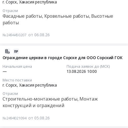
08-
г. Сорск,
Хакасия республика
Автомобили, Спецтехника, Авиа- ЖД-техника, Суда
13
Отрасли
10:00:00
Финансы, Страхование, Оценка, Юридические услуги
Фасадные работы, Кровельные работы, Высотные
работы
Тендер
Одежда, Средства защиты, Текстиль, Хозтовары, Тара
на
от 06.08.26
№2494450207
закупку
Экология, Клининг, Химчистка
для
ООО
2026-
Энергетика
Сорский
08-
Ограждение церкви в городе Сорске для ООО Сорский ГОК
ГОК:
Нефтяная и Газовая отрасль
05
Начальная цена
Подача заявок до (МСК)
ремонт
16:12:41
—
13.08.2026
10:00
кровли
Промышленное оборудование и изделия
Место поставки
гаража
2026-
г. Сорск,
Хакасия республика
Прочее оборудование и изделия
электрокара
08-
Отрасли
Тендер
13
Строительно-монтажные работы, Монтаж
Обучение, Научная деятельность
на
10:00:00
конструкций и ограждений
закупку
Аренда и продажа Недвижимости и имущества
для
Тендер
от 05.08.26
№2494021094
ООО
на
Услуги в области Спорта, Отдыха, Культуры
Сорский
ограждение