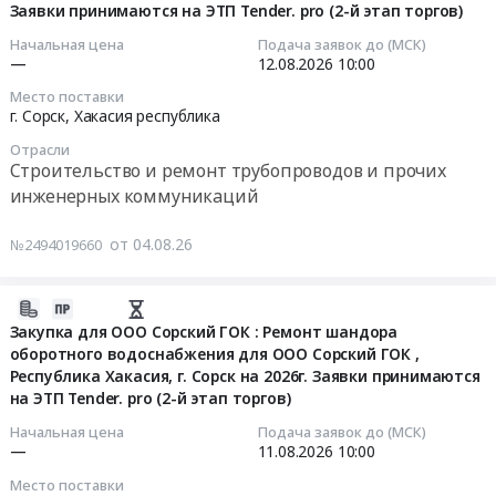
работы
г.
Заявки принимаются на ЭТП Tender. pro (2-й этап торгов)
22:22:00
на
Предмет
Сорск,
объектах
Начальная цена
Подача заявок до (МСК)
тендера:
Хакасия
2026-
Заказчика;
—
12.08.2026
10:00
Закупка
республика
08-
Монтаж
Место поставки
для
,
12
автоматической
г. Сорск,
Хакасия республика
ООО
Russia,
10:00:00
пожарной
Отрасли
Сорский
RU
сигнализации
Строительство и ремонт трубопроводов и прочих
ГОК:
Хакасия
Тендер
и
инженерных коммуникаций
ремонт
республика
на
системы
кровли
Строительно-
закупку
оповещения
от 04.08.26
№2494019660
гаража
монтажные
для
на
электрокара.
работы,
ООО
объектах
Цена:
Монтаж
Сорский
2026-
Заказчика
0
конструкций
ФМЗ
08-
(2-
Закупка для ООО Сорский ГОК : Ремонт шандора
руб.
и
оборотного водоснабжения для ООО Сорский ГОК ,
03
й
ограждений
Республика Хакасия, г. Сорск на 2026г. Заявки принимаются
На
21:17:57
этап
на ЭТП Tender. pro (2-й этап торгов)
Предмет
монтаж
торгов)
тендера:
нового
2026-
Тендер
Начальная цена
Подача заявок до (МСК)
Ограждение
—
11.08.2026
10:00
пульповода
08-
на
церкви
№
11
оказание
Место поставки