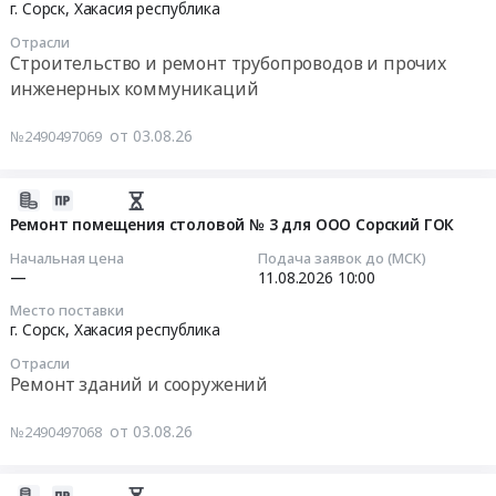
в
4
10:00:00
услуг
г. Сорск,
Хакасия республика
городе
,
по
Отрасли
Сорске
Республика
Тендер
демонтажу
Строительство и ремонт трубопроводов и прочих
для
Хакасия,г.
на
действующей
инженерных коммуникаций
ООО
Сорск
закупку
АПС
Сорский
на
для
и
от 03.08.26
№2490497069
ГОК.
2025г.
ООО
СОУЭ
Цена:
Заявки
Сорский
на
0
2026-
принимаются
ГОК
объектах
руб.
08-
на
Ремонт помещения столовой № 3 для ООО Сорский ГОК
Заказчика;
03
ЭТП
Ремонт
Монтаж
Начальная цена
Подача заявок до (МСК)
21:16:19
Tender.pro
шандора
автоматической
—
11.08.2026
10:00
(2-
оборотного
пожарной
Место поставки
2026-
й
водоснабжения
сигнализации
г. Сорск,
Хакасия республика
08-
этап
для
и
Отрасли
11
торгов)
ООО
системы
Ремонт зданий и сооружений
10:00:00
Тендер
Сорский
оповещения
на
ГОК
на
от 03.08.26
№2490497068
Тендер
закупку
,
объектах
на
для
Республика
Заказчика
ремонт
ООО
Хакасия,г.
(2-
2026-