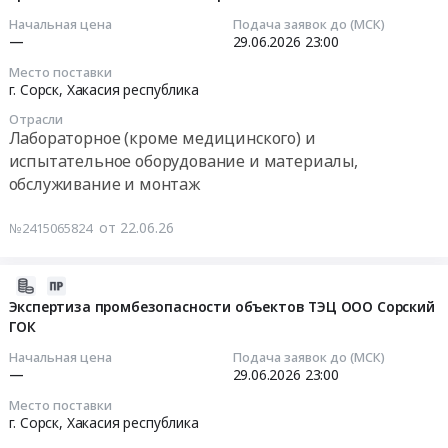
мельницы
Т-92
Хакасия,
принимаются
ЭП
Начальная цена
Подача заявок до (МСК)
МШР
для
г.
на
2026-
не
—
29.06.2026
23:00
3,2х3,1
ООО
Сорск
ЭТП
06-
требуется)
Место поставки
ИФО
СФМЗ
Тендер
Tender.Pro
29
Тендер
г. Сорск,
Хакасия республика
ОФ
ОФ.
на
(бесплатная
23:00:00
на
Отрасли
ООО
Цена:
железорудный
регистрация,
закупку
Лабораторное (кроме медицинского) и
СФМЗ
0
концентрат
ЭП
Тендер
для
испытательное оборудование и материалы,
(2-
руб.
для
не
на
ООО
обслуживание и монтаж
й
ООО
требуется).
закупку
СФМЗ
этап
СФМЗ
(2-
для
от 22.06.26
№2415065824
торгов).
Республика
й
ООО
винтовые
Цена:
Хакасия,
этап
СФМЗ
(шнековые)
0
г.
торгов)
конвейеры.
2026-
руб.
Сорск
at
Сито
Республика
06-
Экспертиза промбезопасности объектов ТЭЦ ООО Сорский
at
г.
лабораторное
Хакасия,
ГОК
22
г.
Сорск,
для
г.Сорск.
15:09:22
Начальная цена
Подача заявок до (МСК)
Сорск,
Хакасия
ОТК.
август
—
29.06.2026
23:00
Хакасия
республика
Республика
2026
2026-
Место поставки
республика
,
Хакасия,
год.
06-
г. Сорск,
Хакасия республика
,
Russia,
г.
Заявки
29