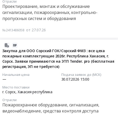
Отрасли
,
Сорский
2025г.
Тендер
Предмет
работ
Проектирование, монтаж и обслуживание
Russia,
ГОК
Заявки
на
тендера:
по
сигнализации, пожароохранных, контрольно-
RU
,
принимаются
оказание
Закупка
сервисному
пропускных систем и оборудования
Хакасия
Республика
на
услуг
для
обслуживанию
республика
Хакасия,г.
ЭТП
по
ООО
и
от 27.07.26
№2413406058
Строительство,
Сорск
Tender.pro
демонтажу
Сорский
устранению
ремонт
Тендер
(2-
действующей
ГОК
неисправностей
и
2026-
на
й
АПС
на
обслуживание
07-
закупку
этап
и
Ремонт
Закупка для ООО Сорский ГОК/Сорский ФМЗ : все цеха
системах
дорог,
пожарные комплектующие 2026г. Республика Хакасия, г.
23
для
торгов).
СОУЭ
шандора
пожаротушения
мостов,
Сорск. Заявки принимаются на ЭТП Tender. pro (бесплатная
11:40:46
ООО
Цена:
на
оборотного
СССП-
тоннелей
регистрация, ЭП не требуется)
Сорский
0
объектах
водоснабжения
Тунгус
и
2026-
ГОК
руб.
Заказчика;
для
утановленных
Начальная цена
Подача заявок до (МСК)
ЖД
—
30.07.2026
15:00
07-
Монтаж
ООО
на
путей
30
Ограждение
автоматической
Сорский
горной
Место поставки
Предмет
15:00:00
церкви
пожарной
ГОК
технике,
г. Сорск,
Хакасия республика
тендера:
в
сигнализации
,
а
Отрасли
Выполнение
Тендер
городе
и
Республика
именно:
Пожароохранное оборудование, сигнализация,
работ
на
Сорске
системы
Хакасия,г.
работы
видеонаблюдение, средства контроля доступа
по
закупку
для
оповещения
Сорск
по