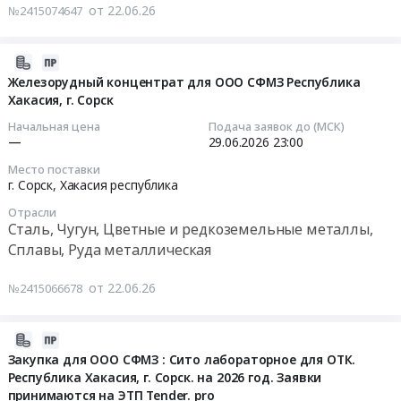
ООО
для
торгов)
закупку
от 22.06.26
№2415074647
Хакасия
СФМЗ
ООО
Тендер
для
республика
(2-
СФМЗ
на
ООО
Контрольно-
й
ОФ
2026-
закупку
СФМЗ
измерительные
этап
at
06-
Железорудный концентрат для ООО СФМЗ Республика
для
приборы
торгов).
г.
Хакасия, г. Сорск
22
ООО
винтовые
и
Цена:
Сорск,
17:40:09
"СФМЗ"
(шнековые)
Начальная цена
Подача заявок до (МСК)
автоматика,
0
Хакасия
ОФ:
конвейеры.
—
29.06.2026
23:00
монтаж
руб.
республика
2026-
дробилка
Республика
Место поставки
и
,
06-
среднего
Хакасия,
г. Сорск,
Хакасия республика
обслуживание
Russia,
29
дробления
г.Сорск.
Отрасли
Предмет
RU
23:00:00
КСД2200Т
август
Сталь, Чугун, Цветные и редкоземельные металлы,
тендера:
Хакасия
для
2026
Сплавы, Руда металлическая
Разработка
республика
Тендер
обогатительной
год.
рабочей
Прочая
на
фабрики.
Заявки
от 22.06.26
№2415066678
документации
химическая
железорудный
Республика
принимаются
и
продукция
концентрат
Хакасия,
на
выполнение
Предмет
для
г.Сорск.
2026-
ЭТП
комплекса
тендера:
ООО
2026
06-
Tender.Pro
Закупка для ООО СФМЗ : Сито лабораторное для ОТК.
работ
Флотореагент-
СФМЗ
год.
Республика Хакасия, г. Сорск. на 2026 год. Заявки
22
(бесплатная
АСУ
оксаль
принимаются на ЭТП Tender. pro
Республика
Заявки
16:09:40
регистрация,