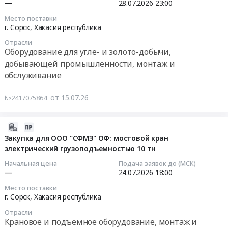
КРОВЛИ
—
28.07.2026
23:00
0
Закупка
прочих
(2-
АВТОКОЛОННЫ"
2026-
руб.
для
Место поставки
инженерных
й
для
07-
г. Сорск,
Хакасия республика
ООО
коммуникаций
этап
ООО
28
СФМЗ
Предмет
Отрасли
торгов)
"Сорский
23:00:00
Оборудование для угле- и золото-добычи,
и
тендера:
Тендер
ГОК",
ООО
добывающей промышленности, монтаж и
Ремонт
на
Республика
Тендер
СГОК:
обслуживание
шандора
закупку
Хакасия,г.
на
Офисная
оборотного
для
Сорск
закупку
мебель.
от 15.07.26
№2417075864
водоснабжения
ООО
на
для
Республика
для
"Сорский
2026г.
ООО
Хакасия,
ООО
ГОК/
Заявки
СФМЗ
2026-
г.
Сорский
Сорский
принимаются
ОФ:
07-
Закупка для ООО "СФМЗ" ОФ: мостовой кран
Сорск
ГОК
ФМЗ""
на
Флотомашина
электрический грузоподъемностью 10 тн
22
2026г.Заявки
,
ЭТП
ФПР40.
10:03:19
принимаются
Начальная цена
Подача заявок до (МСК)
Республика
все
Tender.pro
Республика
—
24.07.2026
18:00
на
Хакасия,
цеха
(2-
Хакасия,
2026-
ЭТП
Место поставки
г.
канаты
й
г.
07-
г. Сорск,
Хакасия республика
Tender.pro(бесплатная
Сорск.
и
этап
Сорск
24
регистрация,
Цена:
стропы
Отрасли
торгов)
Тендер
18:00:00
ЭП
Крановое и подъемное оборудование, монтаж и
0
на
Тендер
на