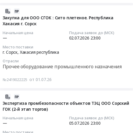
ООО
НОВ
руб.
RU
СГОК
СФМЗ
Сорский
ОФ
Хакасия
2026-
ГОК
ООО
республика
Питатель
Сито
07-
Закупка для ООО СГОК : Сито плетеное. Республика
(3-
СФМЗ
Прочая
скребковый
лабораторное
Хакасия г. Сорск
01
й
(3-
химическая
СПУ
для
12:40:42
Начальная цена
Подача заявок до (МСК)
этап
й
продукция
500*1500.
ОТК.
—
02.07.2026
23:00
торгов).
этап
Предмет
Республика
Республика
2026-
Место поставки
Цена:
торгов).
тендера:
Хакасия
Хакасия,
07-
г. Сорск,
Хакасия республика
0
Цена:
Силикат
г.
г.
02
руб.
0
Отрасли
натрия
Сорск
Сорск.
23:00:00
Прочее оборудование промышленного назначения
руб.
растворимый
at
на
для
г.
2026
Тендер
от 01.07.26
№2419022225
ООО
Сорск,
год.
на
Сорский
Хакасия
Заявки
закупку
ГОК:
республика
принимаются
для
2026-
Республика
,
на
ООО
06-
Экспертиза промбезопасности объектов ТЭЦ ООО Сорский
Хакасия,
Russia,
ЭТП
СГОК
ГОК (2-й этап торгов)
30
г.
RU
Tender.pro
09:21:40
Начальная цена
Подача заявок до (МСК)
Сорск.
Хакасия
(2-
Сито
—
05.07.2026
23:00
Цена:
республика
й
плетеное.
2026-
Место поставки