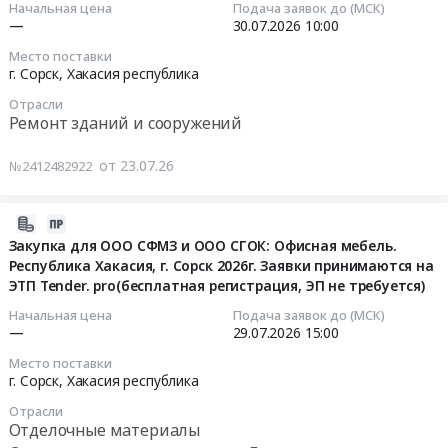
Tender.pro
Монтаж
и
11:00:50
at
Начальная цена
Подача заявок до (МСК)
монтаж
(бесплатная
конструкций
системы
г.
—
30.07.2026
10:00
нового
регистрация,
и
оповещения
2026-
Сорск,
Место поставки
пульповода
ЭП
ограждений
на
07-
Хакасия
г. Сорск,
Хакасия республика
№
не
Предмет
объектах
30
республика
Отрасли
4,
требуется)
тендера:
Заказчика
10:00:00
,
Ремонт зданий и сооружений
Республика
Тендер
Закупка
at
Russia,
Хакасия,
на
для
г.
Тендер
RU
от 23.07.26
№2412482922
г.
закупку
ООО
Сорск,
на
Хакасия
Сорск
для
Сорский
Хакасия
ремонт
республика
Тендер
ООО
ГОК
республика
помещения
2026-
Проектирование,
на
Сорский
,
столовой
07-
монтаж
Закупка для ООО СФМЗ и ООО СГОК: Офисная мебель.
закупку
ГОК/
Ограждение
Russia,
№
Республика Хакасия, г. Сорск 2026г. Заявки принимаются на
22
и
для
ЭТП Tender. pro(бесплатная регистрация, ЭП не требуется)
Сорский
церкви
RU
3
13:12:39
обслуживание
ООО
ФМЗ
в
Хакасия
для
сигнализации,
Начальная цена
Подача заявок до (МСК)
Сорский
городе
республика
ООО
2026-
пожароохранных,
—
29.07.2026
15:00
ФМЗ:
все
Сорске
Проектирование,
Сорский
07-
контрольно-
Место поставки
На
цеха
для
монтаж
ГОК,
29
пропускных
г. Сорск,
Хакасия республика
монтаж
пожарные
ООО
и
г.
15:00:00
систем
Отрасли
нового
комплектующие
Сорский
обслуживание
Сорск
и
Отделочные материалы
пульповода
2026г.
ГОК
сигнализации,
Тендер
Тендер
оборудования