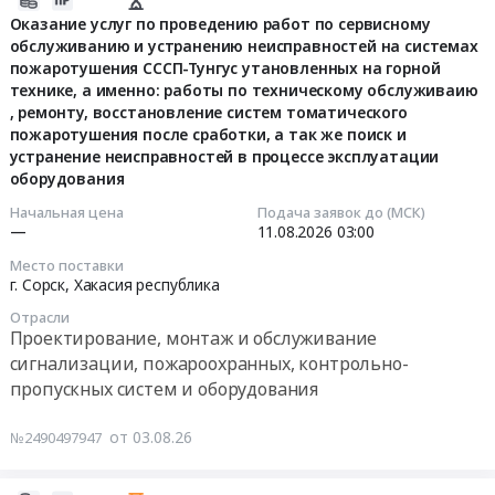
помещения
Сорский
Сорск
й
08-
Оказание услуг по проведению работ по сервисному
столовой
ФМЗ
на
этап
обслуживанию и устранению неисправностей на системах
03
№
пожаротушения СССП-Тунгус утановленных на горной
2026г.
торгов)
06:21:16
технике, а именно: работы по техническому обслуживаию
3
На
Заявки
at
, ремонту, восстановление систем томатического
для
монтаж
принимаются
г.
2026-
пожаротушения после сработки, а так же поиск и
ООО
нового
на
Сорск,
08-
устранение неисправностей в процессе эксплуатации
Сорский
пульповода
ЭТП
Хакасия
11
оборудования
ГОК
№
Tender.pro
республика
03:00:00
Начальная цена
Подача заявок до (МСК)
Тендер
4
(2-
,
—
11.08.2026
03:00
на
,
й
Russia,
Тендер
ремонт
Республика
этап
RU
Место поставки
на
г. Сорск,
Хакасия республика
помещения
Хакасия,г.
торгов)
Хакасия
оказание
столовой
Сорск
Тендер
республика
услуг
Отрасли
№
на
на
Проектирование,
Проектирование, монтаж и обслуживание
по
3
2025г.
закупку
монтаж
сигнализации, пожароохранных, контрольно-
проведению
для
Заявки
для
и
работ
пропускных систем и оборудования
ООО
принимаются
ООО
обслуживание
по
Сорский
на
Сорский
сигнализации,
сервисному
от 03.08.26
№2490497947
ГОК
ЭТП
ГОК
пожароохранных,
обслуживанию
at
Tender.pro
контрольно-
и