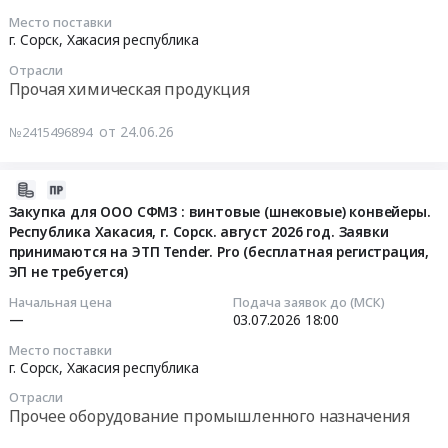
Республика
работ
RU
обогатительной
Место поставки
Хакасия,
АСУ
Хакасия
2026-
фабрики.
г. Сорск,
Хакасия республика
г.
мельницы
республика
06-
Республика
Сорск.
Отрасли
МШР
Проектные
25
Хакасия,
Прочая химическая продукция
на
3,2х3,1
работы
17:00:00
г.Сорск.
2026
ИФО
в
2026
от 24.06.26
№2415496894
год.
ОФ
области
Тендер
год.
Заявки
ООО
энергетики
на
Заявки
принимаются
СФМЗ
Предмет
флотореагент-
принимаются
2026-
на
(2-
тендера:
оксаль
на
06-
Закупка для ООО СФМЗ : винтовые (шнековые) конвейеры.
ЭТП
й
Разработка
Т-92
ЭТП
Республика Хакасия, г. Сорск. август 2026 год. Заявки
29
Tender.pro
этап
рабочей
для
принимаются на ЭТП Tender. Pro (бесплатная регистрация,
Tender.Pro
18:44:06
(2-
торгов)
ЭП не требуется)
документации
ООО
(бесплатная
й
at
к
СФМЗ
регистрация,
2026-
Начальная цена
Подача заявок до (МСК)
этап
г.
строительствву
ОФ
—
03.07.2026
18:00
ЭП
07-
торгов).
Сорск,
ВЛЗ-6кВ
Тендер
не
03
Место поставки
Цена:
Хакасия
для
на
требуется).
18:00:00
г. Сорск,
Хакасия республика
0
республика
электроснабжения
флотореагент-
(2-
Отрасли
руб.
,
НОВ
оксаль
й
Тендер
Прочее оборудование промышленного назначения
Russia,
ОФ
Т-92
этап
на
RU