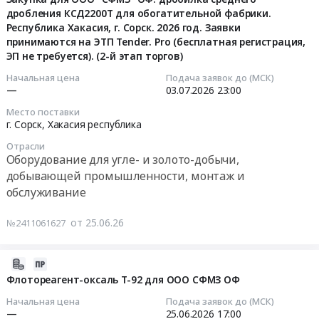
медицинского)
Хакасия
испытания,
АСУ
к
дробления КСД2200Т для обогатительной фабрики.
02
и
г.
Экспертиза
мельницы
строительствву
Республика Хакасия, г. Сорск. 2026 год. Заявки
16:54:19
испытательное
Сорск.
промышленной
принимаются на ЭТП Tender. Pro (бесплатная регистрация,
МШР
ВЛЗ-6кВ
оборудование
Цена:
ЭП не требуется). (2-й этап торгов)
безопасности
3,2х3,1
для
2026-
и
0
Предмет
ИФО
электроснабжения
07-
Начальная цена
Подача заявок до (МСК)
материалы,
руб.
тендера:
ОФ
НОВ
—
03.07.2026
23:00
03
обслуживание
Экспертиза
ООО
ОФ
23:00:00
Место поставки
и
промбезопасности
СФМЗ
ООО
г. Сорск,
Хакасия республика
монтаж
объектов
(2-
СФМЗ
Тендер
Отрасли
Предмет
ТЭЦ
й
(2-
на
Оборудование для угле- и золото-добычи,
тендера:
ООО
этап
й
закупку
добывающей промышленности, монтаж и
Закупка
Сорский
торгов)
этап
для
обслуживание
для
ГОК
Тендер
торгов)
ООО
ООО
(2-
на
at
"СФМЗ"
от 25.06.26
№2411061627
СФМЗ
й
разработку
г.
ОФ:
этап
рабочей
Сорск,
дробилка
Сито
торгов).
документации
Хакасия
2026-
среднего
лабораторное
Цена:
и
республика
06-
Флотореагент-оксаль Т-92 для ООО СФМЗ ОФ
дробления
для
0
выполнение
,
24
КСД2200Т
Начальная цена
Подача заявок до (МСК)
ОТК.
руб.
комплекса
Russia,
11:02:49
для
—
25.06.2026
17:00