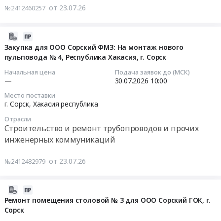
ремонту
для
ООО
на
на
техническому
от 23.07.26
№2412460257
крановых
ООО
Сорский
объектах
2026г.
обслуживаию
надземных
Сорский
ГОК
Заказчика
Заявки
,ремонту,
путей,
2026-
ГОК/
,
Тендер
принимаются
восстановление
мостовых
07-
Закупка для ООО Сорский ФМЗ: На монтаж нового
Сорский
Республика
на
на
систем
кранов
пульповода № 4, Республика Хакасия, г. Сорск
23
ФМЗ
Хакасия,г.
оказание
ЭТП
томатического
ООО
11:02:23
Сорск
услуг
Tender.pro
пожаротушения
Начальная цена
Подача заявок до (МСК)
СФМЗ.
все
at
по
(2-
—
30.07.2026
10:00
после
Цена:
2026-
цеха
г.
демонтажу
й
сработки,
Место поставки
0
07-
пожарные
Сорск,
действующей
этап
а
г. Сорск,
Хакасия республика
руб.
30
комплектующие
Хакасия
АПС
торгов).
так
Отрасли
10:00:00
2026г.
республика
и
Цена:
же
Строительство и ремонт трубопроводов и прочих
Республика
,
СОУЭ
0
поиск
инженерных коммуникаций
Тендер
Хакасия,
Russia,
на
руб.
и
на
г.
RU
объектах
устранение
от 23.07.26
№2412482979
закупку
Сорск.
Хакасия
Заказчика;
неисправностей
для
Заявки
республика
Монтаж
в
ООО
принимаются
Строительно-
автоматической
2026-
процессе
Сорский
на
монтажные
пожарной
07-
Ремонт помещения столовой № 3 для ООО Сорский ГОК, г.
эксплуатации
ФМЗ:
ЭТП
работы,
Сорск
сигнализации
23
оборудования
На