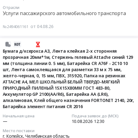
Челябинская
поставку
11
область
Отрасли
хомутов
18:00:00
Услуги пассажирского автомобильного транспорта
Противопожарное
для
оборудование,
АО
Тендер:
от 04.08.26
№2494061161
инвентарь
СОТ
OZON_Доставка
и
at
сотрудников
его
г.
склад
2026-
обслуживание
Копейск,
г.
08-
Бумага д/ксерокса А3, Лента клейкая 2-х сторонняя
Предмет
Челябинская
Челябинск
прозрачная 20мм*1м, Стержень гелевый Attache синий 129
07
тендера:
область
мм (толщина линии 0. 5 мм), Батарейка CR А76F - 2C10 10
-
15:02:12
поставка
,
шт, Лента самоклеящаяся для разметки 33 м х 75 мм,
18
огнепреградителя
желто-черная, 0, 15 мм, ПВХ, 315920, Папка на резинках
Russia,
маршрутов
2026-
для
ATTACHE А4, МЕЛ ШКОЛЬНЫЙ БЕЛЫЙ ТВЕРДО-МЯГКИЙ
RU
Тендер:
08-
ПРИРОДНЫЙ ПИЛЕНЫЙ 15Х15Х80ММ ГОСТ 483-80,
АО
Челябинская
OZON_Доставка
10
Аккумулятор GP 2100(АА/R6), Батарейка АА (LR6),
СОТ.
область
сотрудников
12:30:00
алкалиновая, Клей общего назначения FORTONIT 2140, 20г,
Цена:
Метизы,
склад
Батарейка элемент питания СR 2016
0
Крепежные
г.
Тендер:
руб.
Начальная цена
Подача заявок до (МСК)
изделия
Челябинск
Бумага
—
10.08.2026
12:30
Предмет
-
д/
тендера:
Место поставки
18
ксерокса
г. Копейск,
Челябинская область
поставка