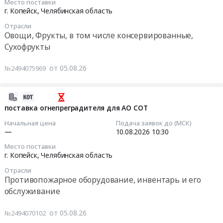
Челябинская
Место поставки
at
на
2026-
г. Копейск,
Челябинская область
область
г.
поставку
08-
,
Копейск,
фильтров
Отрасли
07
Овощи, Фрукты, в том числе консервированные,
Russia,
Челябинская
для
12:00:00
RU
Сухофрукты
область
АО
Челябинская
,
СОТ
Тендер
область
от 05.08.26
Russia,
№2494075969
at
на
Запчасти
RU
г.
поставку
для
Челябинская
Копейск,
картофеля
2026-
спецтехники
область
Челябинская
Тендер
08-
поставка огнепреградителя для АО СОТ
Предмет
Метизы,
область
на
05
тендера:
Крепежные
Начальная цена
Подача заявок до (МСК)
,
поставку
08:33:35
—
10.08.2026
10:30
Определение
изделия
Russia,
картофеля
поставщика
Предмет
RU
Место поставки
at
2026-
на
г. Копейск,
Челябинская область
тендера:
Челябинская
г.
08-
закупку
поставка
область
Копейск,
Отрасли
10
МУФТА
крепежа
Противопожарное оборудование, инвентарь и его
Очистное
Челябинская
10:30:00
ЛМД
с
и
обслуживание
область
0657
доп
Фильтрующее
,
Тендер
(В
требованиями
оборудование
от 05.08.26
№2494070102
Russia,
на
СБОРЕ)
для