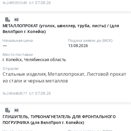
от 07.08.26
№2495055049
Запчасти
Стропы
для
Тендер:
спецтехники
Стропы
2026-
Предмет
at
08-
МЕТАЛЛОПРОКАТ (уголок, швеллер, труба, листы) / (для
тендера:
Копейск,
ВеллПроп г. Копейск)
07
Автозапчасти.
Челябинская
09:16:28
Начальная цена
Подача заявок до (МСК)
Цена:
область
—
13.08.2026
53686
,
2026-
Место поставки
руб.
Russia,
08-
г. Копейск,
Челябинская область
RU
13
Отрасли
Челябинская
00:00:00
Стальные изделия, Металлопрокат, Листовой прокат
область
из стали и черных металлов
Крановое
Тендер
и
на
от 07.08.26
№2494484577
подъемное
металлопрокат
оборудование,
(уголок,
монтаж
швеллер,
2026-
и
труба,
08-
ГЛУШИТЕЛЬ, ТУРБОНАГНЕТАТЕЛЬ ДЛЯ ФРОНТАЛЬНОГО
обслуживание
листы)
ПОГРУЗЧИКА (для ВеллПроп г. Копейск)
06
Предмет
/
15:08:49