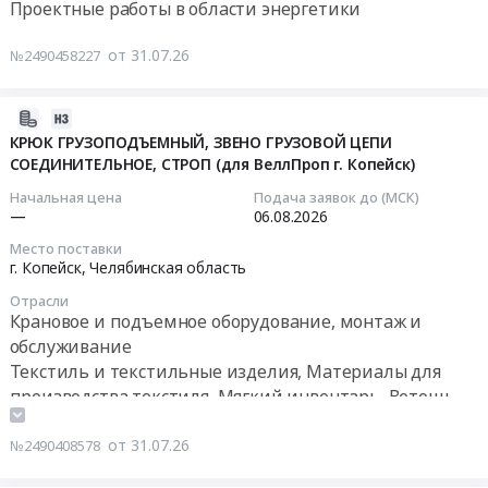
Проектные работы в области энергетики
проектно-
Предмет
на
соответствии
линии
сметной
тендера:
определение
с
Тендер
0.5
от 31.07.26
№2490458227
документации
Поставка
поставщика
Указом
на
мм),
на
стоматологических
на
Президента
разработку
Батарейка
блочно-
материалов.
закуп
РФ
проектно-
CR
2026-
модульную
Цена:
Volkswagen
от
сметной
А76F
07-
КРЮК ГРУЗОПОДЪЕМНЫЙ, ЗВЕНО ГРУЗОВОЙ ЦЕПИ
котельную.
251158
Caravelle
21.09.2022г
документации
-
СОЕДИНИТЕЛЬНОЕ, СТРОП (для ВеллПроп г. Копейск)
31
Цена:
руб.
L1
№
на
2C10
10:42:23
Начальная цена
Подача заявок до (МСК)
0
T7
647
блочно-
10
—
06.08.2026
руб.
2.0
в
модульную
шт,
2026-
Место поставки
TDI
МОУ
котельную
Лента
08-
г. Копейск,
Челябинская область
at
"СОШ
Тендер
самоклеящаяся
06
Отрасли
г.
№
на
для
00:00:00
Крановое и подъемное оборудование, монтаж и
Копейск,
6"
разработку
разметки
обслуживание
Челябинская
at
проектно-
33
Тендер:
Текстиль и текстильные изделия, Материалы для
область
Копейск,
сметной
м
КРЮК
производства текстиля, Мягкий инвентарь, Ветошь
,
Челябинская
документации
х
ГРУЗОПОДЪЕМНЫЙ,
Russia,
область
на
75
ЗВЕНО
от 31.07.26
№2490408578
RU
,
блочно-
мм,
ГРУЗОВОЙ
Челябинская
Russia,
модульную
желто-
ЦЕПИ