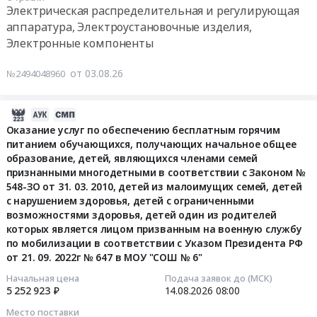
10
на
Электрическая распределительная и регулирующая
г.
запорно-
10:00:00
резинках
аппаратура, Электроустановочные изделия,
Копейск,
регулирующей
ATTACHE
Электронные компоненты
Челябинская
арматуры
Тендер:
А4,
область
для
Сименс.
МЕЛ
от 03.08.26
,
№2494048960
АО
Август
ШКОЛЬНЫЙ
Russia,
СОТ
2026
БЕЛЫЙ
RU
at
Тендер:
2026-
ТВЕРДО-
Челябинская
г.
Сименс.
08-
Оказание услуг по обеспечению бесплатным горячим
МЯГКИЙ
область
Копейск,
Август
питанием обучающихся, получающих начальное общее
03
ПРИРОДНЫЙ
Трубопроводная
Челябинская
2026
образование, детей, являющихся членами семей
13:19:03
ПИЛЕНЫЙ
и
область
at
признанными многодетными в соответствии с Законом №
15Х15Х80ММ
запорная
,
548-ЗО от 31. 03. 2010, детей из малоимущих семей, детей
г.
2026-
ГОСТ
арматура,
Russia,
с нарушением здоровья, детей с ограниченными
Копейск,
08-
483-
радиаторы
RU
возможностями здоровья, детей один из родителей
Челябинская
14
80,
которых является лицом призванным на военную службу
Предмет
Челябинская
область
08:00:00
Аккумулятор
по мобилизации в соответствии с Указом Президента РФ
тендера:
область
,
GP
от 21. 09. 2022г № 647 в МОУ "СОШ № 6"
поставка
Трубопроводная
Russia,
Тендер
2100(АА/R6),
фланцев
и
Начальная цена
Подача заявок до (МСК)
RU
на
Батарейка
5 252 923 ₽
14.08.2026
08:00
с
запорная
Челябинская
оказание
АА
учетом
арматура,
область
Место поставки
услуг