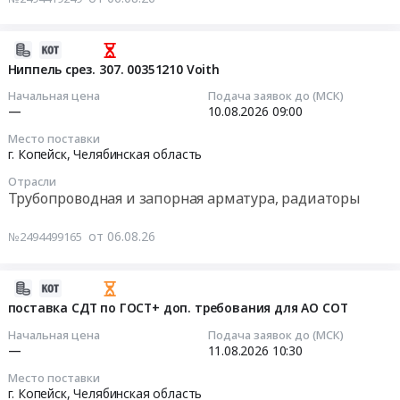
Russia,
ДЛЯ
УГОЛОК
RU
ФРОНТАЛЬНОГО
КОНСТРУКЦИОННЫЙ,
Челябинская
ПОГРУЗЧИКА
ШВЕЛЛЕР,
2026-
область
(для
ТРУБА
08-
Ниппель срез. 307. 00351210 Voith
Стальные
ВеллПроп
МЕТАЛЛИЧЕСКАЯ
06
Начальная цена
Подача заявок до (МСК)
изделия,
г.Копейск)
(для
14:14:21
—
10.08.2026
09:00
Металлопрокат,
at
ВеллПроп
Место поставки
Листовой
г.
г.Копейск)
2026-
г. Копейск,
Челябинская область
прокат
Копейск,
Тендер:
08-
из
Отрасли
Челябинская
УГОЛОК
10
Трубопроводная и запорная арматура, радиаторы
стали
область
КОНСТРУКЦИОННЫЙ,
09:00:00
и
,
ШВЕЛЛЕР,
от 06.08.26
№2494499165
черных
Russia,
ТРУБА
Тендер
металлов
RU
МЕТАЛЛИЧЕСКАЯ
на
Предмет
Челябинская
(для
ниппель
2026-
тендера:
область
ВеллПроп
срез.
08-
поставка СДТ по ГОСТ+ доп. требования для АО СОТ
МЕТАЛЛОПРОКАТ
Запчасти
г.Копейск)
307.00351210
06
Начальная цена
Подача заявок до (МСК)
(уголок,
для
at
Voith
13:19:02
—
11.08.2026
10:30
швеллер,
спецтехники
г.
Тендер
труба,
Место поставки
Предмет
Копейск,
на
2026-
г. Копейск,
Челябинская область
листы)
тендера: