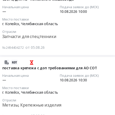
ФВд50
Чугун,
металлический
17:34:17
Начальная цена
Подача заявок до (МСК)
У0,6.
Цветные
МН95
—
10.08.2026
10:00
Цена:
и
at
2026-
0
Место поставки
редкоземельные
г.
08-
г. Копейск,
Челябинская область
руб.
металлы,
Копейск,
10
Сплавы,
Отрасли
Челябинская
10:00:00
Запчасти для спецтехники
Руда
область
металлическая
,
Тендер
от 05.08.26
№2494404272
Предмет
Russia,
на
тендера:
RU
определение
Никель
Челябинская
поставщика
2026-
Н-1.
область
на
08-
поставка крепежа с доп требованиями для АО СОТ
Цена:
Сталь,
закупку
05
Начальная цена
Подача заявок до (МСК)
0
Чугун,
МУФТА
16:16:04
—
10.08.2026
10:30
руб.
Цветные
ЛМД
Место поставки
и
0657
2026-
г. Копейск,
Челябинская область
редкоземельные
(В
08-
металлы,
Отрасли
СБОРЕ)
10
Метизы, Крепежные изделия
Сплавы,
для
10:30:00
Руда
АО