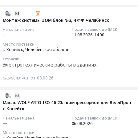
№
х
перевозки
548-
сторонняя
2026-
груза
ЗО
прозрачная
08-
по
Монтаж системы ЭОМ блок №3, 4 ФФ Челябинск
от
20мм*1м,
03
маршруту
Начальная цена
Подача заявок до (МСК)
31.03.2010,
Стержень
09:49:19
г.
—
11.08.2026
14:00
детей
гелевый
Копейск
Место поставки
из
Attache
2026-
–
г. Копейск,
Челябинская область
малоимущих
синий
08-
г.
семей,
129
Отрасли
11
Мурманск
Электротехнические работы в зданиях
детей
мм
14:00:00
Тендер
с
(толщина
на
от 03.08.26
№2490481461
нарушением
линии
Тендер
организацию
здоровья,
0.5
на
перевозки
детей
мм),
монтаж
груза
2026-
с
Батарейка
системы
по
07-
Масло WOLF ARIO ISO 46 20л компрессорное для ВеллПроп
ограниченными
CR
ЭОМ
маршруту
г. Копейск
31
возможностями
А76F
блок
г.
16:12:49
Начальная цена
Подача заявок до (МСК)
здоровья,
-
№3,4
Копейск
—
06.08.2026
детей
2C10
ФФ
–
2026-
один
Место поставки
10
Челябинск
г.
08-
г. Копейск,
Челябинская область