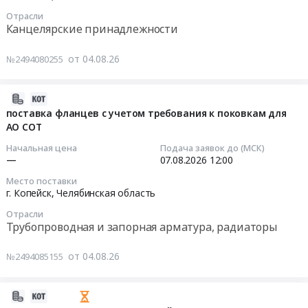
маршрутов
А3,
хомутов
at
Отрасли
Лента
Канцелярские принадлежности
для
г.
клейкая
АО
Копейск,
2-
от 04.08.26
СОТ.
№2494080255
Челябинская
х
Цена:
область
сторонняя
0
,
прозрачная
2026-
руб.
Russia,
20мм*1м,
08-
поставка фланцев с учетом требования к поковкам для
RU
Стержень
АО СОТ
07
Челябинская
гелевый
15:34:17
Начальная цена
Подача заявок до (МСК)
область
Attache
—
07.08.2026
12:00
Услуги
синий
2026-
Место поставки
пассажирского
129
08-
г. Копейск,
Челябинская область
автомобильного
мм
07
транспорта
(толщина
Отрасли
12:00:00
Трубопроводная и запорная арматура, радиаторы
Предмет
линии
тендера:
0.5
Тендер
от 04.08.26
№2494085155
OZON_Доставка
мм),
на
сотрудников
Батарейка
поставку
склад
CR
фланцев
2026-
г.
А76F