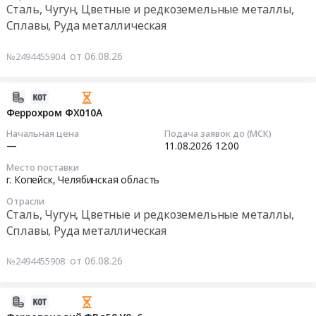
Предмет
Сталь, Чугун, Цветные и редкоземельные металлы,
Руда
Power
12:00:00
тендера:
Сплавы, Руда металлическая
металлическая
(RP)
поставка
Предмет
200ММ
Тендер:
СДТ
от 06.08.26
№2494455904
тендера:
Тендер:
Ферромарганец
по
Ферромолибден
Электроды
ФМн78
ГОСТ+
ФМо60.
графитированные
Тендер:
2026-
доп.
Цена:
в
Ферромарганец
08-
Феррохром ФХ010А
требования
0
компл.
ФМн78
06
для
Начальная цена
Подача заявок до (МСК)
руб.
с
at
07:59:02
—
11.08.2026
12:00
АО
ниппелями
г.
СОТ.
Место поставки
со
Копейск,
2026-
Цена:
г. Копейск,
Челябинская область
стопорными
Челябинская
08-
0
пробками
область
Отрасли
11
руб.
Сталь, Чугун, Цветные и редкоземельные металлы,
Марка:
,
12:00:00
Сплавы, Руда металлическая
Regular
Russia,
Power
RU
Тендер:
от 06.08.26
№2494455908
(RP)
Челябинская
Феррохром
200ММ
область
ФХ010А
at
Сталь,
Тендер:
2026-
г.
Чугун,
Феррохром