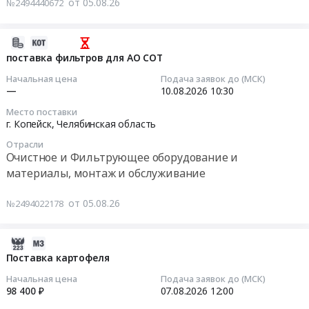
от 05.08.26
№2494440672
металлическая
"Копейского
Тендер
Предмет
машзавода"
на
тендера:
Тендер
поставку
2026-
Марганец
на
крепежа
08-
поставка фильтров для АО СОТ
металлический
определение
с
05
Начальная цена
Подача заявок до (МСК)
МН95.
поставщика
доп
13:40:27
—
10.08.2026
10:30
Цена:
на
требованиями
0
Место поставки
закупку
для
2026-
г. Копейск,
Челябинская область
руб.
МУФТА
АО
08-
ЛМД
Отрасли
СОТ
10
Очистное и Фильтрующее оборудование и
0657
Тендер
10:30:00
материалы, монтаж и обслуживание
(В
на
СБОРЕ)
поставку
Тендер
от 05.08.26
№2494022178
для
крепежа
на
АО
с
поставку
"Копейского
доп
фильтров
2026-
машзавода"
требованиями
для
08-
Поставка картофеля
at
для
АО
08
Начальная цена
Подача заявок до (МСК)
г.
АО
СОТ
02:26:03
98 400 ₽
07.08.2026
12:00
Копейск,
СОТ
Тендер