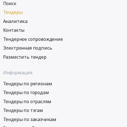
военную
Поиск
Серверы
службу
и
Тендеры
по
их
мобилизации
Аналитика
части
в
Предмет
Контакты
соответствии
тендера:
Тендерное сопровождение
с
Поставка
Указом
Электронная подпись
ноутбуков
Президента
и
Разместить тендер
РФ
тележки
от
для
21.09.2022г
Информация
зарядки
№
ноутбуков
647
Тендеры по регионам
в
в
рамках
Тендеры по городам
МОУ
реализации
Тендеры по отраслям
"СОШ
федерального
№
Тендеры по тэгам
проекта
6".
Профессионалитет
Тендеры по заказчикам
Цена:
государственной
5252923