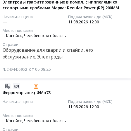
Тендер
08-
Электроды графитированные в компл. с ниппелями со
руб.
Ниппель
доп.
на
стопорными пробками Марка: Regular Power (RP) 200ММ
06
срез.
требования
ферромолибден
07:59:03
Начальная цена
Подача заявок до (МСК)
307.00351210
для
ФМо60
—
11.08.2026
12:00
Voith.
АО
at
2026-
Цена:
Место поставки
СОТ
г.
08-
г. Копейск,
Челябинская область
0
at
Копейск,
11
руб.
г.
Отрасли
Челябинская
12:00:00
Оборудование для сварки и спайки, его
Копейск,
область
обслуживание. Электроды
Челябинская
,
Тендер:
область
Russia,
Электроды
от 06.08.26
№2494455952
,
RU
графитированные
Russia,
Челябинская
в
RU
область
компл.
2026-
Челябинская
Сталь,
с
08-
Ферромарганец ФМн78
область
Чугун,
ниппелями
06
Начальная цена
Подача заявок до (МСК)
Трубопроводная
Цветные
со
07:59:02
—
11.08.2026
12:00
и
и
стопорными
запорная
Место поставки
редкоземельные
пробками
2026-
г. Копейск,
Челябинская область
арматура,
металлы,
Марка:
08-
радиаторы
Сплавы,
Отрасли
Regular
11