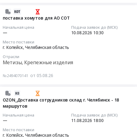
и
RU
поставку
для
АО
материалы,
Челябинская
огнепреградителя
2026-
АО
СОТ.
монтаж
область
для
08-
поставка хомутов для АО СОТ
"Копейского
Цена:
и
Овощи,
АО
05
машзавода".
0
обслуживание
Начальная цена
Подача заявок до (МСК)
Фрукты,
СОТ
08:03:02
Цена:
—
10.08.2026
10:30
руб.
Предмет
в
Тендер
0
тендера:
том
Место поставки
на
2026-
руб.
поставка
г. Копейск,
Челябинская область
числе
поставку
08-
фильтров
консервированные,
огнепреградителя
Отрасли
10
для
Метизы, Крепежные изделия
Сухофрукты
для
10:30:00
АО
Предмет
АО
СОТ.
от 05.08.26
тендера:
№2494070141
СОТ
Тендер
Цена:
Поставка
at
на
0
картофеля.
г.
поставку
2026-
руб.
Цена:
Копейск,
хомутов
08-
OZON_Доставка сотрудников склад г. Челябинск - 18
98400
Челябинская
для
маршрутов
04
руб.
область
АО
17:49:02
Начальная цена
Подача заявок до (МСК)
,
СОТ
—
11.08.2026
18:00
Russia,
Тендер
2026-
Место поставки
RU
на
08-
г. Копейск,
Челябинская область