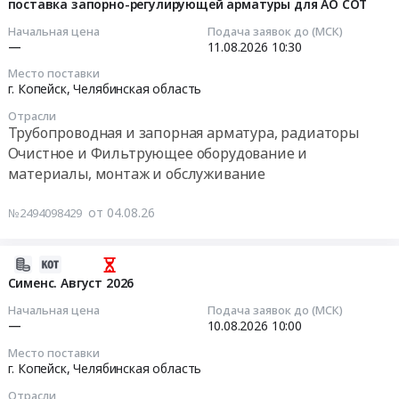
с
08-
поставка запорно-регулирующей арматуры для АО СОТ
Челябинск
-
учетом
04
Начальная цена
Подача заявок до (МСК)
-
2C10
требования
13:34:29
—
11.08.2026
10:30
18
10
к
маршрутов.
шт,
Место поставки
поковкам
2026-
г. Копейск,
Челябинская область
Цена:
Лента
для
08-
0
самоклеящаяся
Отрасли
АО
11
руб.
Трубопроводная и запорная арматура, радиаторы
для
СОТ
10:30:00
разметки
Очистное и Фильтрующее оборудование и
Тендер
33
материалы, монтаж и обслуживание
на
Тендер
м
поставку
на
х
от 04.08.26
№2494098429
фланцев
поставку
75
с
запорно-
мм,
учетом
регулирующей
2026-
желто-
требования
арматуры
08-
Сименс. Август 2026
черная,
к
для
03
0,15
Начальная цена
Подача заявок до (МСК)
поковкам
АО
16:32:25
—
10.08.2026
10:00
мм,
для
СОТ
ПВХ,
Место поставки
АО
Тендер
2026-
315920,
г. Копейск,
Челябинская область
СОТ
на
08-
Папка
at
поставку
Отрасли