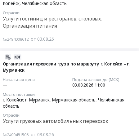
(LR6),
требования
радиаторы
Копейск,
Челябинская область
Электрическая
по
алкалиновая,
к
Предмет
распределительная
Отрасли
обеспечению
Клей
поковкам
тендера:
и
Услуги гостиниц и ресторанов, столовых.
бесплатным
общего
для
поставка
регулирующая
Организация питания
горячим
назначения
АО
запорно-
аппаратура,
питанием
FORTONIT
СОТ.
регулирующей
Электроустановочные
от 03.08.26
№2494008612
обучающихся,
2140,
Цена:
арматуры
изделия,
получающих
20г,
0
для
Электронные
начальное
Батарейка
2026-
руб.
АО
компоненты
общее
элемент
08-
Организация перевозки груза по маршруту г. Копейск – г.
СОТ.
Предмет
образование,
питания
Мурманск
04
Цена:
тендера:
детей,
СR
09:24:25
0
Начальная цена
Подача заявок до (МСК)
Сименс.
являющихся
2016
руб.
—
03.08.2026
11:00
Август
членами
Тендер:
2026-
2026.
Место поставки
семей
Бумага
08-
г. Копейск; г. Мурманск,
Мурманская область
,
Челябинская
Цена:
признанными
д/
03
область
0
многодетными
ксерокса
11:00:00
руб.
в
Отрасли
А3,
Услуги грузовых автомобильных перевозок
соответствии
Лента
Тендер
с
клейкая
на
от 03.08.26
№2490481506
Законом
2-
организацию