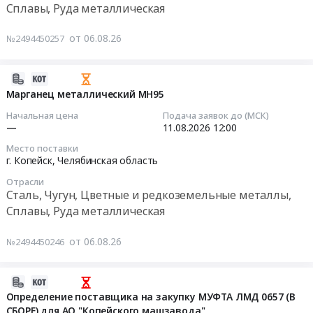
в
Предмет
Сплавы, Руда металлическая
Копейск,
компл.
тендера:
Челябинская
Тендер
с
Феррохром
от 06.08.26
№2494450257
область
на
ниппелями
ФХ010А.
,
никель
со
Цена:
Russia,
Н-1
2026-
стопорными
0
RU
Тендер
08-
Марганец металлический МН95
пробками
руб.
Челябинская
на
06
Марка:
Начальная цена
Подача заявок до (МСК)
область
никель
06:58:02
Regular
—
11.08.2026
12:00
Сталь,
Н-1
Power
Чугун,
Место поставки
at
2026-
(RP)
г. Копейск,
Челябинская область
Цветные
г.
08-
200ММ.
и
Копейск,
Отрасли
11
Цена:
Сталь, Чугун, Цветные и редкоземельные металлы,
редкоземельные
Челябинская
12:00:00
0
металлы,
Сплавы, Руда металлическая
область
руб.
Сплавы,
,
Тендер:
Руда
от 06.08.26
№2494450246
Russia,
Марганец
металлическая
RU
металлический
Предмет
Челябинская
МН95
2026-
тендера:
область
Тендер:
08-
Определение поставщика на закупку МУФТА ЛМД 0657 (В
Феррованадий
Сталь,
Марганец
СБОРЕ) для АО "Копейского машзавода"
05