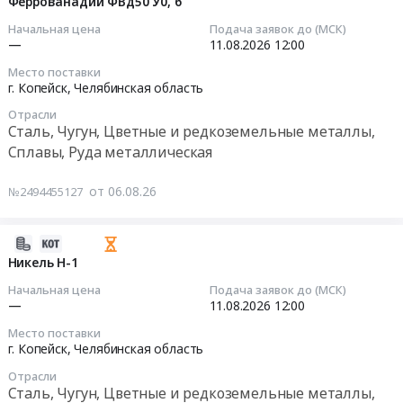
08-
Феррованадий ФВд50 У0, 6
Копейск,
Цветные
ФХ010А
06
Начальная цена
Подача заявок до (МСК)
Челябинская
и
at
07:59:02
—
11.08.2026
12:00
область
редкоземельные
г.
,
металлы,
Место поставки
Копейск,
2026-
г. Копейск,
Челябинская область
Russia,
Сплавы,
Челябинская
08-
RU
Руда
область
Отрасли
11
Челябинская
Сталь, Чугун, Цветные и редкоземельные металлы,
металлическая
,
12:00:00
область
Предмет
Сплавы, Руда металлическая
Russia,
Оборудование
тендера:
RU
Тендер
для
Ферромарганец
от 06.08.26
№2494455127
Челябинская
на
сварки
ФМн78.
область
феррованадий
и
Цена:
Сталь,
ФВд50
2026-
спайки,
0
Чугун,
У0,6
08-
Никель Н-1
его
руб.
Цветные
Тендер
06
обслуживание.
Начальная цена
Подача заявок до (МСК)
и
на
07:28:34
—
11.08.2026
12:00
Электроды
редкоземельные
феррованадий
Предмет
металлы,
Место поставки
ФВд50
2026-
тендера:
г. Копейск,
Челябинская область
Сплавы,
У0,6
08-
Электроды
Руда
at
Отрасли
11
графитированные
Сталь, Чугун, Цветные и редкоземельные металлы,
металлическая
г.
12:00:00