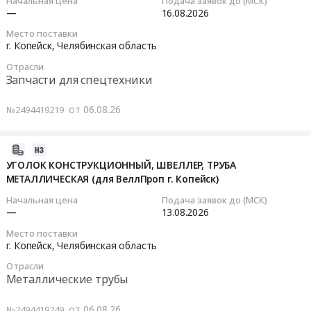
Начальная цена
Подача заявок до (МСК)
тендера:
(для
—
16.08.2026
Стропы.
ВеллПроп
2026-
Место поставки
Цена:
г.Копейск)
08-
г. Копейск,
Челябинская область
44980
Тендер
16
руб.
Отрасли
на
00:00:00
Запчасти для спецтехники
металлопрокат
(уголок,
Тендер
от 06.08.26
№2494419219
швеллер,
на
труба,
глушитель,
листы)
ТУРБОНАГНЕТАТЕЛЬ
2026-
/
ДЛЯ
08-
УГОЛОК КОНСТРУКЦИОННЫЙ, ШВЕЛЛЕР, ТРУБА
(для
ФРОНТАЛЬНОГО
МЕТАЛЛИЧЕСКАЯ (для ВеллПроп г. Копейск)
06
ВеллПроп
ПОГРУЗЧИКА
14:49:02
Начальная цена
Подача заявок до (МСК)
г.Копейск)
(для
—
13.08.2026
at
ВеллПроп
2026-
Место поставки
г.
г.Копейск)
08-
г. Копейск,
Челябинская область
Копейск,
Тендер
13
Отрасли
Челябинская
на
00:00:00
Металлические трубы
область
глушитель,
,
ТУРБОНАГНЕТАТЕЛЬ
Тендер:
от 06.08.26
№2494419249