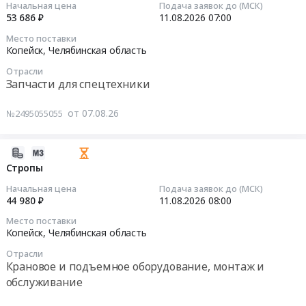
Начальная цена
Подача заявок до (МСК)
запорная
подшипники
14:07:28
53 686 ₽
11.08.2026
07:00
Товары для Спорта, Отдыха, Развлечений, Предметы
арматура,
at
Искусства
Место поставки
радиаторы
Копейск,
2026-
Копейск,
Челябинская область
Предмет
Челябинская
08-
Металлургическое производство
тендера:
Отрасли
область
11
Запчасти для спецтехники
Клапан
,
07:00:00
Химическая продукция
трехходовой.
Russia,
от 07.08.26
№2495055055
Цена:
RU
Лесообработка, Изделия из дерева
Тендер:
81250
Челябинская
Автозапчасти
руб.
область
Сельское хозяйство
Тендер:
2026-
Подшипники
Автозапчасти
08-
Стропы
Отходы и лом
Предмет
at
07
Начальная цена
Подача заявок до (МСК)
тендера:
Копейск,
13:37:03
44 980 ₽
11.08.2026
08:00
Услуги ЖКХ
Подшипники.
Челябинская
Место поставки
Цена:
область
2026-
Копейск,
Челябинская область
Социальные услуги
30394
,
08-
руб.
Отрасли
Russia,
11
Крановое и подъемное оборудование, монтаж и
RU
08:00:00
обслуживание
Челябинская
область
Тендер: