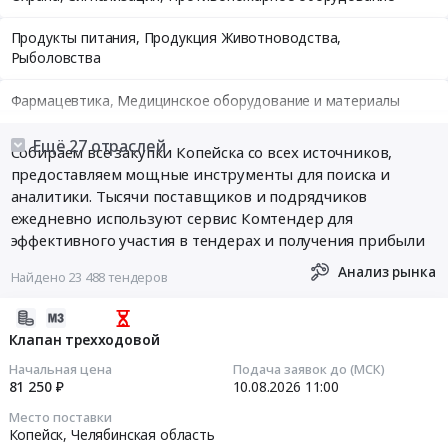
Продукты питания, Продукция Животноводства,
Рыболовства
Фармацевтика, Медицинское оборудование и материалы
Медицинские и Оздоровительные услуги
Ещё 27 отраслей
Собираем все закупки Копейска со всех источников,
предоставляем мощные инструменты для поиска и
Мебель, Компьютеры и Периферия, Канцтовары, Бытовая
аналитики. Тысячи поставщиков и подрядчиков
техника
ежедневно используют сервис Комтендер для
эффективного участия в тендерах и получения прибыли
Связь, Информационные технологии
Анализ рынка
Найдено 23 488 тендеров
Грузовые и пассажирские перевозки, Транспортные услуги
2026-
Полиграфия
08-
Клапан трехходовой
07
Начальная цена
Подача заявок до (МСК)
Реклама, Дизайн, Маркетинг, Теле и радиовещание
15:14:40
81 250 ₽
10.08.2026
11:00
Топливо, Уголь, Продукция нефтепереработки
Место поставки
2026-
Копейск,
Челябинская область